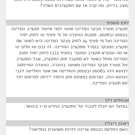
מצב בדיוק. מה קרה אז עם התקציבים האלה?
יועץ משפטי
¶
תקציב משרד מבקר המדינה אושר לפני אישור תקציב המדינה
ב2002 וב2006. סמכות הוועדה על פי סעיף 10 לחוק יסוד
המדינה ועל פי סעיף 24 לחוק מבקר המדינה היא לאשר את
תקציב המבקר בנפרד מתקציב המדינה. זה נכון ש1 חלקי 12
או מה שנקרא תקציב המשכי בסעיף 3(ב) לחוק יסוד משק
המדינה מוחל כאשר לא מתקבל חוק התקציב, אבל התקציב
של משרד מבקר המדינה מאושר בוועדה. הוועדה התייחסה
לנושא הזה ב2006 וב2002 והחליטה את אשר החליטה לגבי
הנושא הזה. הפרסום כמצוות חוק היסוד יידחה לפרסום יחד
עם תקציב המדינה.
אבשלום וילן
¶
בפועל הם יוכלו לעבוד על התקציב החדש מ-1 בינואר.
ראובן ריבלין
¶
האם החלטת הכנסת צריכה להיות מאושרת במליאה?