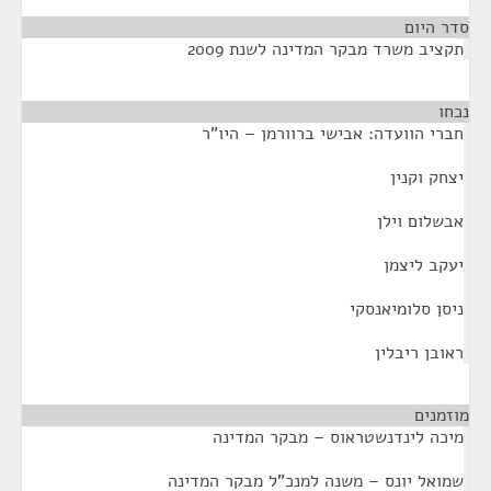
סדר היום
תקציב משרד מבקר המדינה לשנת 2009
נכחו
¶
חברי הוועדה: אבישי ברוורמן – היו"ר
יצחק וקנין
אבשלום וילן
יעקב ליצמן
ניסן סלומיאנסקי
ראובן ריבלין
מוזמנים
¶
מיכה לינדנשטראוס – מבקר המדינה
שמואל יונס – משנה למנכ"ל מבקר המדינה