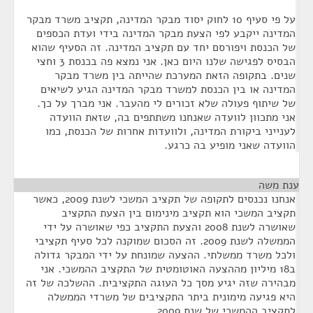
על פי סעיף 10 לחוק יסוד מבקר המדינה, תקציב משרד מבקר
המדינה ייקבע לפי הצעת מבקר המדינה בידי ועדת הכספים
של הכנסת ויפורסם יחד עם תקציב המדינה. זה הסעיף שהוא
הבסיס לפגישה שלנו היום כאן. אני נמצא פה בכנסת 3 וחצי
שנים. בתקופה הזאת המערכת שהייתה בין משרד מבקר
המדינה או בין הכנסת למשרד מבקר המדינה הגיע לשיאים
של שיתוף פעולה שלא זכורים לי מהעבר. אני מברך על כך.
אני מתכוון לוועדה שאנחנו משתתפים בה, שזאת הוועדה
לענייני ביקורת המדינה, ולוועדות אחרות של הכנסת, כמו
הוועדה שאני מופיע בה כרגע.
ענת משה
¶
אנחנו נכנסים לתקופה של תקציב המשכי לשנת 2009, כאשר
תקציב המשכי הוא תקציב מינימום בין הצעת התקציב
שאושרה לשנת 2008 והצעת התקציב כפי שאושרה על ידי
הממשלה לשנת 2009. זה הסכום שמוקנה לכל סעיף תקציבי
ולכל משרד ממשלתי. ההצעה שמונחת על ידי המבקר גדולה
ב18 מיליון מההצעה האוטומטית של התקציב ההמשכי. אני
מבהירה שזה יגיע מסך כל העוגה התקציבית. ההשלכה של זה
היא פגיעה מימונית ביתר התקציבים של משרדי הממשלה
לתקציב ההמשכי של שנת 2009.