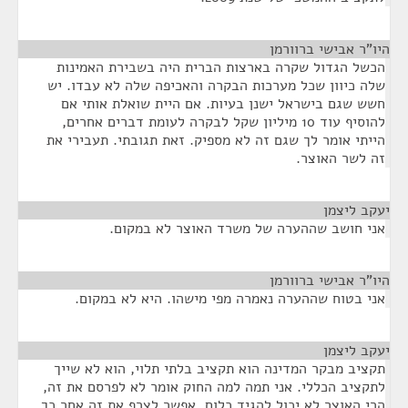
היו"ר אבישי ברוורמן
¶
הכשל הגדול שקרה בארצות הברית היה בשבירת האמינות
שלה כיוון שכל מערכות הבקרה והאכיפה שלה לא עבדו. יש
חשש שגם בישראל ישנן בעיות. אם היית שואלת אותי אם
להוסיף עוד 10 מיליון שקל לבקרה לעומת דברים אחרים,
הייתי אומר לך שגם זה לא מספיק. זאת תגובתי. תעבירי את
זה לשר האוצר.
יעקב ליצמן
¶
אני חושב שההערה של משרד האוצר לא במקום.
היו"ר אבישי ברוורמן
¶
אני בטוח שההערה נאמרה מפי מישהו. היא לא במקום.
יעקב ליצמן
¶
תקציב מבקר המדינה הוא תקציב בלתי תלוי, הוא לא שייך
לתקציב הכללי. אני תמה למה החוק אומר לא לפרסם את זה,
הרי האוצר לא יכול להגיד כלום. אפשר לצרף את זה אחר כך