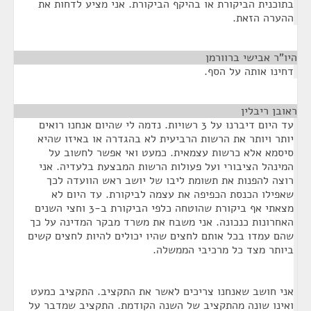
בתוכנית הביקורת או בהיקף הביקורת. אני מציע לדחות את
ההערה הזאת.
היו"ר אבישי ברוורמן
¶
דחינו אותה על הסף.
ראובן ריבלין
¶
עד היום דיברנו על 3 רשויות. נדמה לי שהיום אנחנו רואים
יותר ויותר את הרשות הרביעית לא בהגדרה או באיזו שהיא
סיסמא אלא כרשות עצמאית. כמעט ואי אפשר לחשוב על
המינהל הציבורי ועל פעולות הרשות המבצעת בלעדיה. אני
רוצה להפנות את תשומת ליבו של יושב ראש הוועדה לכך
שאפילו הכנסת הכפיפה את עצמה לביקורת. עד היום לא
מצאתי אף ביקורת שהוטחה כלפי הביקורת ב-3 וחצי השנים
האחרונות כנכונה. אני משבח את משרד מבקר המדינה על כך
שהם עמדו בכל אותם לחצים שהיו יכולים להיות לחצים קשים
ביותר מצד כל מרכיבי הממשלה.
אני חושב שאנחנו צריכים לאשר את התקציב. התקציב כמעט
ואינו שונה מהתקציב של השנה הקודמת. התקציב שמדבר על