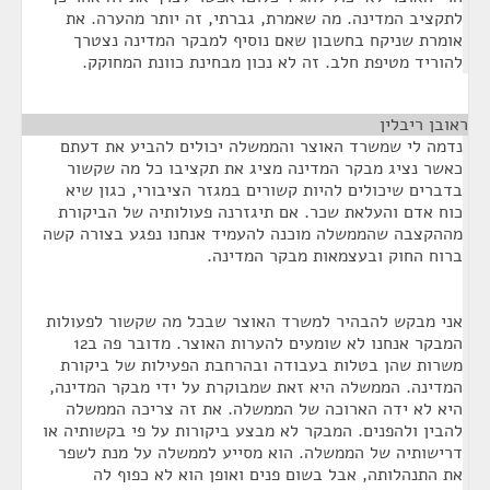
לתקציב המדינה. מה שאמרת, גברתי, זה יותר מהערה. את
אומרת שניקח בחשבון שאם נוסיף למבקר המדינה נצטרך
להוריד מטיפת חלב. זה לא נכון מבחינת כוונת המחוקק.
ראובן ריבלין
¶
נדמה לי שמשרד האוצר והממשלה יכולים להביע את דעתם
כאשר נציג מבקר המדינה מציג את תקציבו כל מה שקשור
בדברים שיכולים להיות קשורים במגזר הציבורי, כגון שיא
כוח אדם והעלאת שכר. אם תיגזרנה פעולותיה של הביקורת
מההקצבה שהממשלה מוכנה להעמיד אנחנו נפגע בצורה קשה
ברוח החוק ובעצמאות מבקר המדינה.
אני מבקש להבהיר למשרד האוצר שבכל מה שקשור לפעולות
המבקר אנחנו לא שומעים להערות האוצר. מדובר פה ב12
משרות שהן בטלות בעבודה ובהרחבת הפעילות של ביקורת
המדינה. הממשלה היא זאת שמבוקרת על ידי מבקר המדינה,
היא לא ידה הארוכה של הממשלה. את זה צריכה הממשלה
להבין ולהפנים. המבקר לא מבצע ביקורות על פי בקשותיה או
דרישותיה של הממשלה. הוא מסייע לממשלה על מנת לשפר
את התנהלותה, אבל בשום פנים ואופן הוא לא כפוף לה