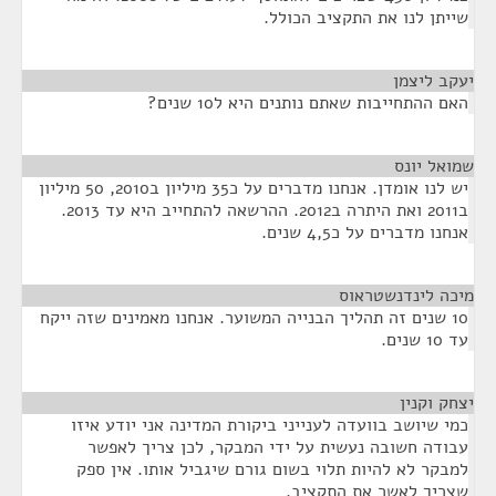
שייתן לנו את התקציב הכולל.
יעקב ליצמן
¶
האם ההתחייבות שאתם נותנים היא ל10 שנים?
שמואל יונס
¶
יש לנו אומדן. אנחנו מדברים על כ35 מיליון ב2010, 50 מיליון
ב2011 ואת היתרה ב2012. ההרשאה להתחייב היא עד 2013.
אנחנו מדברים על כ4,5 שנים.
מיכה לינדנשטראוס
¶
10 שנים זה תהליך הבנייה המשוער. אנחנו מאמינים שזה ייקח
עד 10 שנים.
יצחק וקנין
¶
כמי שיושב בוועדה לענייני ביקורת המדינה אני יודע איזו
עבודה חשובה נעשית על ידי המבקר, לכן צריך לאפשר
למבקר לא להיות תלוי בשום גורם שיגביל אותו. אין ספק
שצריך לאשר את התקציב.