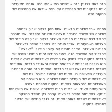
הזה ראוי לבניין כזה שיישמר כפי שהוא היה. אנחנו מייעדים
אותו לביקורים של תלמידים על-מנת שיראו את המורשת של
המקום הזה.
פתחנו שתי שלוחות חדשות. אחת מהן בבאר שבע. נפתחה
שלוחה של משרד המבקר ונציבות תלונות הציבור. אני מוכרח
להגיד לכם שנציבות תלונות הציבור בבאר-שבע זה סיפור של
הצלחה משמעותית. אלפי פונים פנו במהלך השנה לנציבות
תלונות הציבור. הדבר מוכיח את עצמו בגדול. "נאלצנו"
להגדיל את המשרד הזה. לפני כחודש ימים הוספנו שורה של
חדרים במקום כדי לספק את הנדרש לאוכלוסייה שבאה אלינו.
היא כוללת אוכלוסייה בדואית מרהט ומאזורי הדרום, אתיופים
שגרים בסביבה ואת ישובי הדרום. המקום הזה הומה מבחינת
העבודה שנעשית בו. מקום שני עשינו בנצרת. גם שם
לאוכלוסייה של העולים פתחנו שלוחה. היא משרתת את
האוכלוסיות הנמצאות במקום. המקום מתפתח בצורה
משמעותית מאוד. יש פניות רבות לשלוחה. עשינו את השלוחות
דווקא במקומות האלה כי רצינו קרבה בין משרד המבקר
לאוכלוסיות שגרות באותו מקום. זה לגבי הנושא של הדיור
שנמצא במקום.