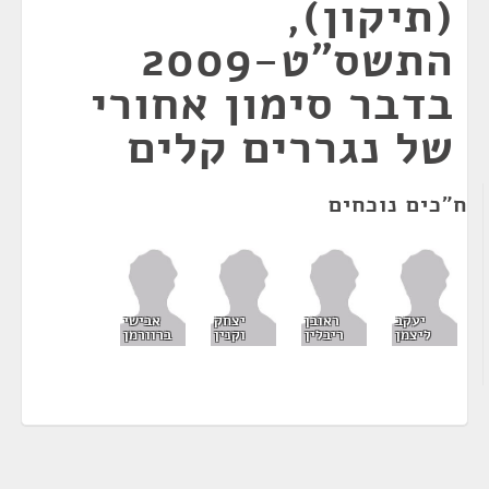
(תיקון),
התשס"ט-2009
בדבר סימון אחורי
של נגררים קלים
ח"כים נוכחים
יעקב
ראובן
יצחק
אבישי
ליצמן
ריבלין
וקנין
ברוורמן