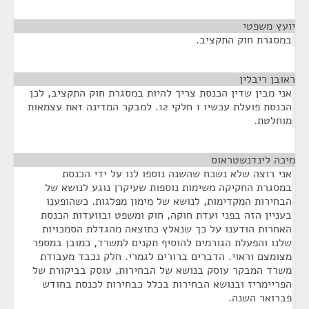
יועץ משפטי
¶
במסגרת חוק התקציב.
ראובן ריבלין
¶
אני מבין שדין הכנסת צריך להיות במסגרת חוק התקציב, לכן
הכנסת פועלת עכשיו 1 חלקי 12. למבקר המדינה זאת עצמאות
מוחלטת.
מיכה לינדנשטראוס
¶
אני רוצה שלא נשכח שהשנה נוספו לנו על ידי הכנסת
במסגרת החקיקה משימות נוספות שעיקרן נוגע לנושא של
הבחירות המקדימות, לנושא של מימון מפלגות. כשהופענו
בעניין הזה בפני ועדת חוקה, חוק ומשפט ובוועדות הכנסת
האחרות הודענו על כך שנאלץ כתוצאה מהגדלת הסמכויות
שלנו והפעלת הגורמים להוסיף תקנים למשרד, כמובן במספר
מצומצם וראוי. הדברים ברורים לגמרי. חלק נכבד מעבודת
משרד המבקר עוסק בנושא של הבחירות, עוסק בביקורת של
הפריימריז ובנושא הבחירות בכלל כבחירות לכנסת בחודש
פברואר השנה.