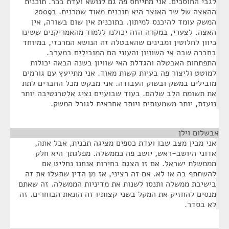
לגבי החוסכים. אני מתייחס פה גם לנושא ועדת בכר. תוכנית
ההאצה של שר האוצר היא תוכנית מאוד שמרנית. ב2009
המשק עומד להיכנס למיתון. בתוכנית אין שום בשורה, אין
האצה. לצערי, במקרה הזה יכולנו ללמוד מהאמריקנים ששינו
כיוון לחלוטין ומבינים שהאבטלה זה הנושא המרכזי, במיוחד
בחברה שבה אי השוויון והעוני הם המובילים במערב.
התפתחות האבטלה והגדלת האי שוויון בשנה הבאה יכולות
למוטט וליצור פה בעיות קשות מאוד. אני מתייעץ עם גורמים
מובילים במשק ובשוק העבודה. אני מבקש מכל החברים לתת
את תשומת הלב שלהם. בעוד שבועיים נציג אלטרנטיבה יותר
נועזת, יותר משמעותית ויותר אחראית לגורל המשק.
אבשלום וילן
¶
אני מבין מצב שבו ועדת כספים מציגה תכנית, אבל אתה,
אדוני היושב-ראש, יושב פה כממשלה. מפלגתך היא חלק
מממשלת ישראל. אם זו הצגת בחירות אנחנו נחליט אם
להשתתף בה או לא. אם זה רציני, אז מן הדין שתעלו את זה
בישיבת ממשלה ותנסו לשנות את מדיניות הממשלה. זה שאתם
מנסים להחזיק את המקל בשני קצותיו זה הונאת הבוחרים. זה
לא בסדר.