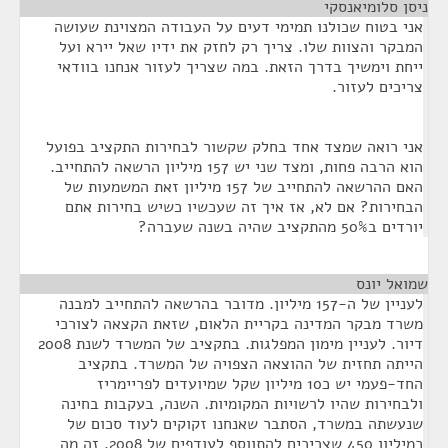
ניסן סלומיאנסקי
¶
אני בטוח שכולנו תמימי דעים על העבודה המצוינת שעושה
המבקר והצוות שלו. צריך רק לחזק את ידיו שאל יירא ועל
ייחת וימשיך בדרך הזאת. במה שצריך לעזור אנחנו בוודאי
צריכים לעזור.
אני רואה שמצד אחד בחלק שקשור לבחירות התקציב בפועל
הוא הרבה פחות, ומצד שני יש 157 מיליון הרשאה להתחייב.
האם ההרשאה להתחייב של 157 מיליון זאת המשמעות של
הבחירות? אם לא, אז איך זה שעכשיו כשיש בחירות אתם
יורדים ב50% מהתקציב שהיה בשנה שעברה?
שמואל יונס
¶
לעניין של ה-157 מיליון. מדובר בהרשאה להתחייב למבנה
משרד מבקר המדינה בקריית הלאום, שזאת הקצאה לצורכי
דיור. לעניין מימון המפלגות. בתקציב של המשרד לשנת 2008
הייתה תחזית של ההוצאה הצפויה של המשרד. בתקציב
החד-פעמי יש כ10 מיליון שקל שמיועדים לפריימריז
ולבחירות שהיו לרשויות המקומיות. השנה, בעקבות בחינה
שנעשתה במשרד, הסתבר שאנחנו זקוקים לעוד סכום של
כמיליון 450 שצריכים להתווסף לעודפים של 2008. זה מה