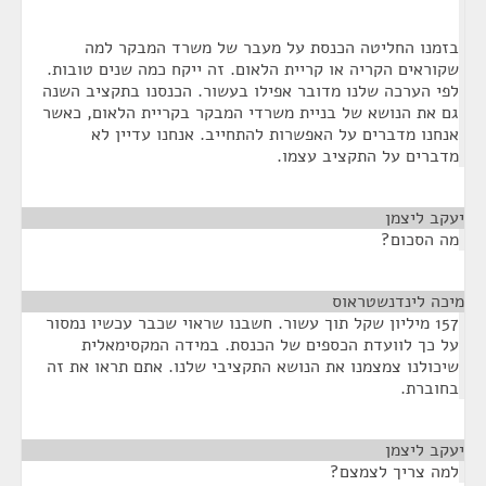
בזמנו החליטה הכנסת על מעבר של משרד המבקר למה
שקוראים הקריה או קריית הלאום. זה ייקח כמה שנים טובות.
לפי הערכה שלנו מדובר אפילו בעשור. הכנסנו בתקציב השנה
גם את הנושא של בניית משרדי המבקר בקריית הלאום, כאשר
אנחנו מדברים על האפשרות להתחייב. אנחנו עדיין לא
מדברים על התקציב עצמו.
יעקב ליצמן
¶
מה הסכום?
מיכה לינדנשטראוס
¶
157 מיליון שקל תוך עשור. חשבנו שראוי שכבר עכשיו נמסור
על כך לוועדת הכספים של הכנסת. במידה המקסימאלית
שיכולנו צמצמנו את הנושא התקציבי שלנו. אתם תראו את זה
בחוברת.
יעקב ליצמן
¶
למה צריך לצמצם?