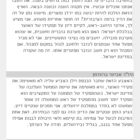
בחשיבה גזברית על מנת לחסוך כמה גרושים בשנה. את השבר
אנחנו אוכלים עכשיו. אין תקווה השנה ובשנה הבאה. הארץ
הזאת הולכת להיות יבשה כמו ירדן ומצרים. מישהו נתן על זה
את הדין ברמה הציבורית? זה חוסר אחריות משווע. אני מציע
לך, אדוני היושב-ראש, לקיים דיון על תפקידו של האוצר
בכלכלת ישראל: האם הוא מערכת גזברית וחשבית, או שהוא
מערכת מובילה. יושבים פה נציגי התעשיינים. אני לא מכיר
מפעל אחד שנותנים לגזבר ולחשב לנהל במקום למנהל. אם
המנהל הוא רק חשב וגזבר מפטרים אותו. זה מה שקורה
במדינת ישראל.
היו"ר אבישי ברוורמן
¶
האצבע הזאת שחבר הכנסת וילן הצביע עליה לא מאשימה את
פקידי האוצר, היא מאשימה את שיטת הממשל העלובה של
מדינת ישראל. כשהתפקיד של הממונה על התקציבים הוא
תפקיד יותר חשוב מהתפקיד של ראש הממשלה זה אומר
שמשהו לא בסדר בממלכת ירושלים. אני מסכים שנקיים דיון.
הגיע הזמן שנקיים את הדיון הזה גם לפני הבחירות. זאת אחת
הסיבות לכשל של צמיחה בת קיימא ולאי היכולת לבנות אפילו
מפעל אחד בנגב, בגליל ובירושלים. תודה על הערתך.