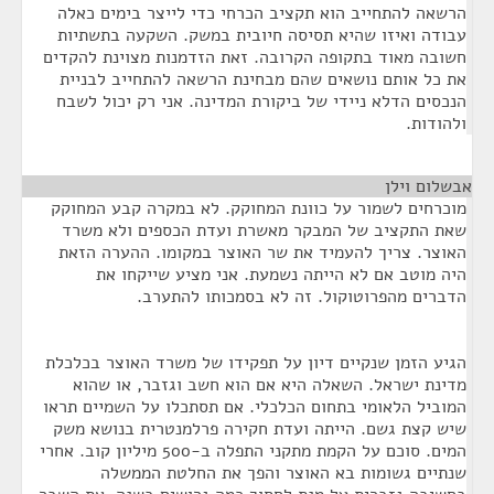
הרשאה להתחייב הוא תקציב הכרחי כדי לייצר בימים כאלה
עבודה ואיזו שהיא תסיסה חיובית במשק. השקעה בתשתיות
חשובה מאוד בתקופה הקרובה. זאת הזדמנות מצוינת להקדים
את כל אותם נושאים שהם מבחינת הרשאה להתחייב לבניית
הנכסים הדלא ניידי של ביקורת המדינה. אני רק יכול לשבח
ולהודות.
אבשלום וילן
¶
מוכרחים לשמור על כוונת המחוקק. לא במקרה קבע המחוקק
שאת התקציב של המבקר מאשרת ועדת הכספים ולא משרד
האוצר. צריך להעמיד את שר האוצר במקומו. ההערה הזאת
היה מוטב אם לא הייתה נשמעת. אני מציע שייקחו את
הדברים מהפרוטוקול. זה לא בסמכותו להתערב.
הגיע הזמן שנקיים דיון על תפקידו של משרד האוצר בכלכלת
מדינת ישראל. השאלה היא אם הוא חשב וגזבר, או שהוא
המוביל הלאומי בתחום הכלכלי. אם תסתכלו על השמיים תראו
שיש קצת גשם. הייתה ועדת חקירה פרלמנטרית בנושא משק
המים. סוכם על הקמת מתקני התפלה ב-500 מיליון קוב. אחרי
שנתיים גשומות בא האוצר והפך את החלטת הממשלה