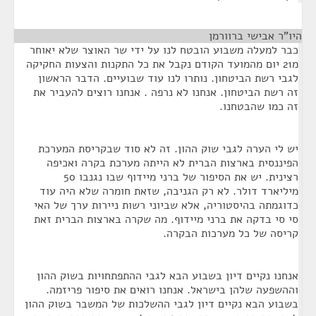
היו"ר אבישי ברוורמן
¶
כבר למעלה משבוע הובטח לנו על ידי שר האוצר שלא יאוחר
מ21 יום מהמועד הקודם נקבל את כל התקנות והצעות החקיקה
לגבי רשת הביטחון. נותרו לנו עוד שבועיים. הדבר הראשון
זה רשת הביטחון. אנחנו לא נרפה . אנחנו רוצים להעביר את
זה כמו שהבטחנו.
יש לי הערה לגבי שוק ההון. זה לא סוד שבקריסת המערכת
הפיננסית בארצות הברית לא הייתה מערכת בקרה ואכיפה
רצינית. יש את הסיפור של ברני מיידוף שבו נגנבו 50
מיליארד דולר. לא רק הגניבה, שזאת חומרה שלא היה עוד
כדוגמתה בהיסטוריה, אלא שביוני רשות ניירות ערך של האי
סי סי בדקה את ברני מיידוף. מה שקרה בארצות הברית זאת
קריסה של כל מערכות הבקרה.
אנחנו נקיים דיון בשבוע הבא לגבי ההתפתחויות בשוק ההון
וההשפעה שלהן בישראל. אנחנו רואים את סיפור פריזמה.
בשבוע הבא נקיים דיון לגבי ההשלכות של המשבר בשוק ההון