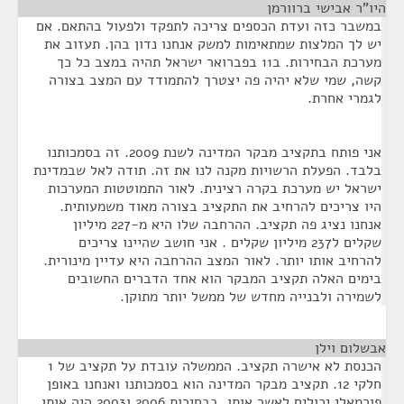
היו"ר אבישי ברוורמן
¶
במשבר כזה ועדת הכספים צריכה לתפקד ולפעול בהתאם. אם
יש לך המלצות שמתאימות למשק אנחנו נדון בהן. תעזוב את
מערכת הבחירות. ב11 בפברואר ישראל תהיה במצב כל כך
קשה, שמי שלא יהיה פה יצטרך להתמודד עם המצב בצורה
לגמרי אחרת.
אני פותח בתקציב מבקר המדינה לשנת 2009. זה בסמכותנו
בלבד. הפעלת הרשויות מקנה לנו את זה. תודה לאל שבמדינת
ישראל יש מערכת בקרה רצינית. לאור התמוטטות המערכות
היו צריכים להרחיב את התקציב בצורה מאוד משמעותית.
אנחנו נציג פה תקציב. ההרחבה שלו היא מ-227 מיליון
שקלים ל237 מיליון שקלים . אני חושב שהיינו צריכים
להרחיב אותו יותר. לאור המצב ההרחבה היא עדיין מינורית.
בימים האלה תקציב המבקר הוא אחד הדברים החשובים
לשמירה ולבנייה מחדש של ממשל יותר מתוקן.
אבשלום וילן
¶
הכנסת לא אישרה תקציב. הממשלה עובדת על תקציב של 1
חלקי 12. תקציב מבקר המדינה הוא בסמכותנו ואנחנו באופן
פורמאלי יכולים לאשר אותו. בבחירות 2006 ו2003 היה אותו