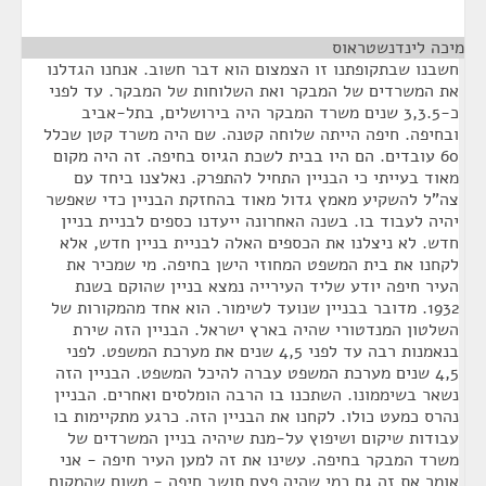
מיכה לינדנשטראוס
¶
חשבנו שבתקופתנו זו הצמצום הוא דבר חשוב. אנחנו הגדלנו
את המשרדים של המבקר ואת השלוחות של המבקר. עד לפני
כ-3,3.5 שנים משרד המבקר היה בירושלים, בתל-אביב
ובחיפה. חיפה הייתה שלוחה קטנה. שם היה משרד קטן שכלל
60 עובדים. הם היו בבית לשכת הגיוס בחיפה. זה היה מקום
מאוד בעייתי כי הבניין התחיל להתפרק. נאלצנו ביחד עם
צה"ל להשקיע מאמץ גדול מאוד בהחזקת הבניין כדי שאפשר
יהיה לעבוד בו. בשנה האחרונה ייעדנו כספים לבניית בניין
חדש. לא ניצלנו את הכספים האלה לבניית בניין חדש, אלא
לקחנו את בית המשפט המחוזי הישן בחיפה. מי שמכיר את
העיר חיפה יודע שליד העירייה נמצא בניין שהוקם בשנת
1932. מדובר בבניין שנועד לשימור. הוא אחד מהמקורות של
השלטון המנדטורי שהיה בארץ ישראל. הבניין הזה שירת
בנאמנות רבה עד לפני 4,5 שנים את מערכת המשפט. לפני
4,5 שנים מערכת המשפט עברה להיכל המשפט. הבניין הזה
נשאר בשיממונו. השתכנו בו הרבה הומלסים ואחרים. הבניין
נהרס כמעט כולו. לקחנו את הבניין הזה. כרגע מתקיימות בו
עבודות שיקום ושיפוץ על-מנת שיהיה בניין המשרדים של
משרד המבקר בחיפה. עשינו את זה למען העיר חיפה - אני
אומר את זה גם כמי שהיה פעם תושב חיפה - משום שהמקום