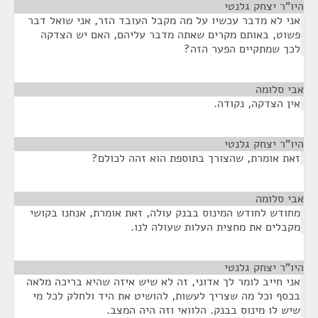
היו"ר יצחק גלנטי
¶
אני לא מדבר עכשיו על מה מקבל העובד הזר, אני שואל דבר
פשוט, באותם מקרים שאתה מדבר עליהם, האם יש הצדקה
לכך שמתקיים הפער הזה?
אבי סלומה
¶
אין הצדקה, נקודה.
היו"ר יצחק גלנטי
¶
זאת אומרת, שהצורך בתוספת הוא זהה לכולם?
אבי סלומה
¶
מחודש לחודש המינוס בבנק עולה, זאת אומרת, אנחנו בקושי
מקבלים את מחצית העלות שעולה לנו.
היו"ר יצחק גלנטי
¶
אני חייב לומר לך אדוני, זה לא שיש איזה שהיא בריכה מלאה
בכסף וכל מה שצריך לעשות, להושיט את היד ולחלק לכל מי
שיש לו מינוס בבנק. הלוואי וזה היה המצב.