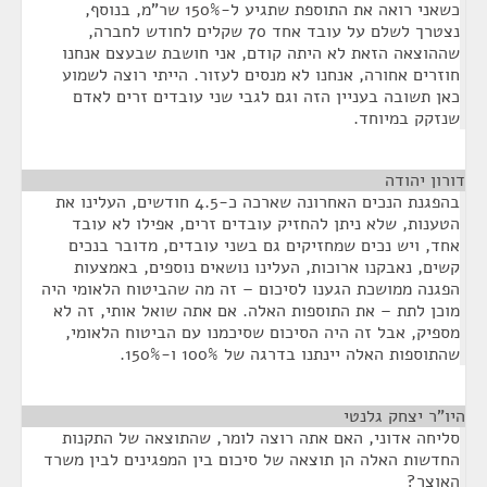
כשאני רואה את התוספת שתגיע ל-150% שר"מ, בנוסף,
נצטרך לשלם על עובד אחד 70 שקלים לחודש לחברה,
שההוצאה הזאת לא היתה קודם, אני חושבת שבעצם אנחנו
חוזרים אחורה, אנחנו לא מנסים לעזור. הייתי רוצה לשמוע
כאן תשובה בעניין הזה וגם לגבי שני עובדים זרים לאדם
שנזקק במיוחד.
דורון יהודה
¶
בהפגנת הנכים האחרונה שארכה כ-4.5 חודשים, העלינו את
הטענות, שלא ניתן להחזיק עובדים זרים, אפילו לא עובד
אחד, ויש נכים שמחזיקים גם בשני עובדים, מדובר בנכים
קשים, נאבקנו ארוכות, העלינו נושאים נוספים, באמצעות
הפגנה ממושכת הגענו לסיכום – זה מה שהביטוח הלאומי היה
מוכן לתת – את התוספות האלה. אם אתה שואל אותי, זה לא
מספיק, אבל זה היה הסיכום שסיכמנו עם הביטוח הלאומי,
שהתוספות האלה יינתנו בדרגה של 100% ו-150%.
היו"ר יצחק גלנטי
¶
סליחה אדוני, האם אתה רוצה לומר, שהתוצאה של התקנות
החדשות האלה הן תוצאה של סיכום בין המפגינים לבין משרד
האוצר?