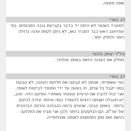
אתה מטעה.
דב בארי
¶
למשרד האוצר לא היתה יד בדבר בקביעת גובה הסכומים. כפי
שהיושב ראש כבר הסביר כאן, לא ניתן לקחת עוגה גדולה
יותר ולחלק יותר.
היו"ר יצחק גלנטי
¶
תחלק את העוגה הזאת באופן שוויוני.
דב בארי
¶
כפי שאמרתי, אנחנו לא קבענו את חלוקת העוגה, לא קבענו
כמה יקבל כל אדם, זה נעשה על ידי המוסד לביטוח לאומי.
אני יכול להבין את הרעיון שעומד מאחורי התיקון הזה. שוב,
יש מגבלה ואנחנו רוצים להעמיד כמה שיותר עזרה לנזקק
ביותר. באופן טבעי, אנשים ברמה הגבוהה והרמה הבינונית
של שר"מ, הם הנזקקים ביותר ולכן אני מבין את החלוקה
הזאת ואת מתן התוספות לאותה אוכלוסייה.