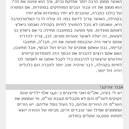
האוצר מממן הרבה יותר אחזקת נכים, איך הוא עושה את זה?
הוא מממן את זה עבור הנכים המוחזקים במוסדות. אם המטרה
של כולנו כחברה, שהנכים לא יחיו במוסדות אלא יחיו
בקהילה, האוצר צריך לדעת כמה זה עולה לו כי האלטרנטיבה
היא, שאנחנו לא נוכל להמשיך לחיות בקהילה ואנחנו ניאלץ
לאותם מוסדות. סוף מעשה במחשבה תחילה כי אם ניאלץ כך
לעשות, זה יעלה לאוצר עשרות מונים. לכן, צריך להדריך
אותם וראוי היה שהכנסת תעשה את זה, חבר'ה, תחשבו
קדימה, נכון שאתם אמונים על הכיס ועל הכסף, אבל תחשבו,
האם אתם רוצים להכניס את הכסף הזה למוסדות קיימים
וחדשים שיצטרכו להיבנות כדי לקבל אותנו או לאפשר לנו
לחיות בקהילה, דבר שיהיה טוב יותר לחברה וגם כלכלית
יהיה זול יותר.
אבנר עורקבי
¶
יש לי בעיה, אק"ים ואני מייצגים כ-140 אלף ילדים שגם
זקוקים לשר"מ והם לא מקבלים קצבת שר"מ, מי שמממן את
השר"מ זה ההורים שלהם, כל העול נופל עליהם. יש הורים
שמממנים אפילו שני עובדים זרים, מכיסו של ההורה יוצא
לפחות 12,000 שקלים בחודש.