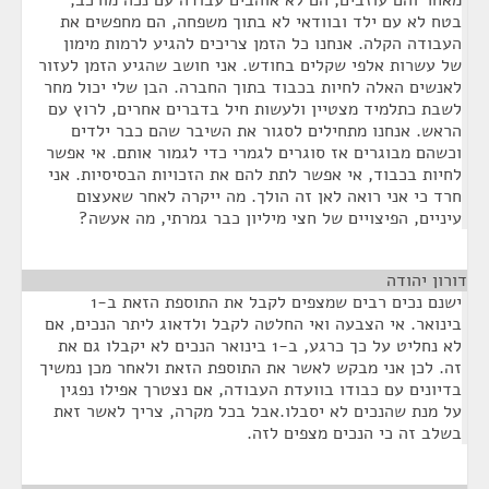
מאחר והם עוזבים, הם לא אוהבים עבודה עם נכה מורכב,
בטח לא עם ילד ובוודאי לא בתוך משפחה, הם מחפשים את
העבודה הקלה. אנחנו כל הזמן צריכים להגיע לרמות מימון
של עשרות אלפי שקלים בחודש. אני חושב שהגיע הזמן לעזור
לאנשים האלה לחיות בכבוד בתוך החברה. הבן שלי יכול מחר
לשבת כתלמיד מצטיין ולעשות חיל בדברים אחרים, לרוץ עם
הראש. אנחנו מתחילים לסגור את השיבר שהם כבר ילדים
וכשהם מבוגרים אז סוגרים לגמרי כדי לגמור אותם. אי אפשר
לחיות בכבוד, אי אפשר לתת להם את הזכויות הבסיסיות. אני
חרד כי אני רואה לאן זה הולך. מה ייקרה לאחר שאעצום
עיניים, הפיצויים של חצי מיליון כבר גמרתי, מה אעשה?
דורון יהודה
¶
ישנם נכים רבים שמצפים לקבל את התוספת הזאת ב-1
בינואר. אי הצבעה ואי החלטה לקבל ולדאוג ליתר הנכים, אם
לא נחליט על כך כרגע, ב-1 בינואר הנכים לא יקבלו גם את
זה. לכן אני מבקש לאשר את התוספת הזאת ולאחר מכן נמשיך
בדיונים עם כבודו בוועדת העבודה, אם נצטרך אפילו נפגין
על מנת שהנכים לא יסבלו.אבל בכל מקרה, צריך לאשר זאת
בשלב זה כי הנכים מצפים לזה.