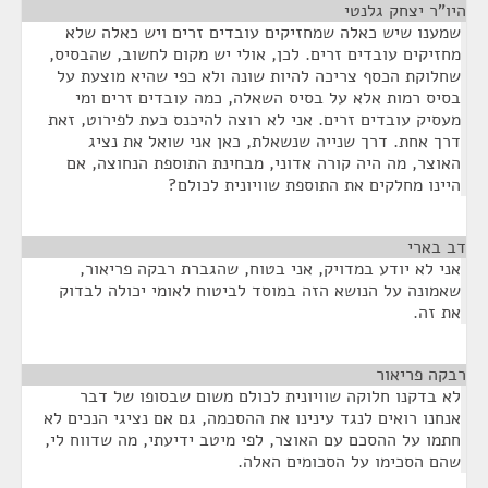
היו"ר יצחק גלנטי
¶
שמענו שיש כאלה שמחזיקים עובדים זרים ויש כאלה שלא
מחזיקים עובדים זרים. לכן, אולי יש מקום לחשוב, שהבסיס,
שחלוקת הכסף צריכה להיות שונה ולא כפי שהיא מוצעת על
בסיס רמות אלא על בסיס השאלה, כמה עובדים זרים ומי
מעסיק עובדים זרים. אני לא רוצה להיכנס כעת לפירוט, זאת
דרך אחת. דרך שנייה שנשאלת, כאן אני שואל את נציג
האוצר, מה היה קורה אדוני, מבחינת התוספת הנחוצה, אם
היינו מחלקים את התוספת שוויונית לכולם?
דב בארי
¶
אני לא יודע במדויק, אני בטוח, שהגברת רבקה פריאור,
שאמונה על הנושא הזה במוסד לביטוח לאומי יכולה לבדוק
את זה.
רבקה פריאור
¶
לא בדקנו חלוקה שוויונית לכולם משום שבסופו של דבר
אנחנו רואים לנגד עינינו את ההסכמה, גם אם נציגי הנכים לא
חתמו על ההסכם עם האוצר, לפי מיטב ידיעתי, מה שדווח לי,
שהם הסכימו על הסכומים האלה.