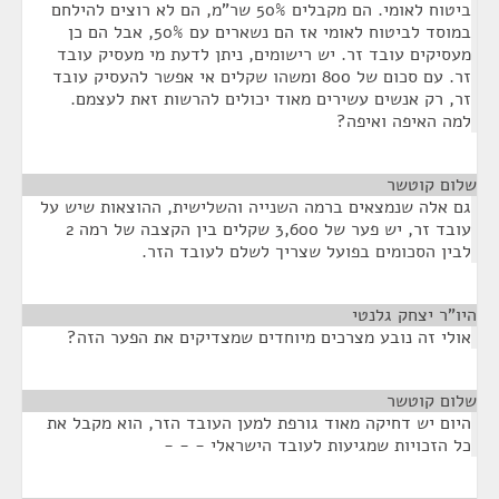
ביטוח לאומי. הם מקבלים 50% שר"מ, הם לא רוצים להילחם
במוסד לביטוח לאומי אז הם נשארים עם 50%, אבל הם כן
מעסיקים עובד זר. יש רישומים, ניתן לדעת מי מעסיק עובד
זר. עם סכום של 800 ומשהו שקלים אי אפשר להעסיק עובד
זר, רק אנשים עשירים מאוד יכולים להרשות זאת לעצמם.
למה האיפה ואיפה?
שלום קוטשר
¶
גם אלה שנמצאים ברמה השנייה והשלישית, ההוצאות שיש על
עובד זר, יש פער של 3,600 שקלים בין הקצבה של רמה 2
לבין הסכומים בפועל שצריך לשלם לעובד הזר.
היו"ר יצחק גלנטי
¶
אולי זה נובע מצרכים מיוחדים שמצדיקים את הפער הזה?
שלום קוטשר
¶
היום יש דחיקה מאוד גורפת למען העובד הזר, הוא מקבל את
כל הזכויות שמגיעות לעובד הישראלי - - -