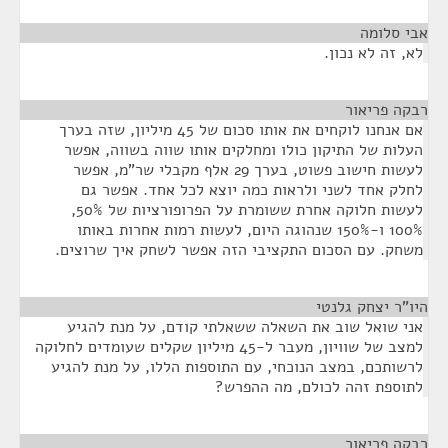
אבי סלומה
¶
לא, זה לא נכון.
רבקה פריאור
¶
אם אנחנו לוקחים את אותו סכום של 45 מיליון, שזה בערך
העלות של התיקון כולו ומחלקים אותו שווה בשווה, אפשר
לעשות חישוב פשוט, בערך 29 אלף מקבלי שר"מ, אפשר
לחלק אחד לשני ולראות כמה יוצא לכל אחד. אפשר גם
לעשות חלוקה אחרת ששומרת על הפרופורציות של 50%,
100% ו-150% שנהוגה היום, לעשות רמות אחרות באותו
משחק. עם הסכום התקציבי הזה אפשר לשחק איך שרוצים.
היו"ר יצחק גלנטי
¶
אני שואל שוב את השאלה ששאלתי קודם, על מנת להגיע
למצב של שוויון, מעבר ל-45 מיליון שקלים שעומדים לחלוקה
לרשותכם, במצב הנוכחי, עם התוספות הללו, על מנת להגיע
לתוספת זהה לכולם, מה ההפרש?
רבקה פריאור
¶