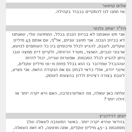
שלום קוטשר
¶
אז תתנו לנו להתקיים בכבוד בקהילה.
היו"ר יצחק גלנטי
¶
אני חש שאנחנו לא בכיוון הנכון בכלל, התחושה שלי, שאנחנו
לא בכיוון הנכון. אני חושב שניתן, אל"ף, עם אותם 45 מיליון
שקלים, לשבת, להגיע לכלל סיכומים בין כל השותפים לנושא,
ארגוני הנכים, האוצר, משרד הרווחה, ולקיים דיון ממצה שבו
ניתן להגיע לכלל הסכמות. אפשרות שנייה, יכול להיות
שההבדל שמדובר בו הוא בכלל פחות מ-10 מיליון שקלים,
אינני יודע, אולי כדאי לבחון גם את הנקודה הזאת. אני מציע,
לשבת בצורה רצינית ולדון בהצעות לעומק.
עלתה כאן שאלה, מה האלטרנטיבה, האם היא יקרה יותר או
זולה יותר?
יונתן דוידוביץ
¶
בוודאי שהיא יקרה יותר. כאשר התשובה לשאלה שלך
מסתכמת ב-45 מיליון שקלים, אתה מוטעה, לא זאת השאלה.