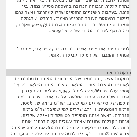
המוסד להבנות עם אוצר המדינה, במסגרתן, בין היתר, יינתן
פתרון לעלות הגבוהה הכרוכה בהעסקת מסייע צמוד, בין
היתר, בעקבות השינויים החוקיים שחלו לאחרונה ואשר גרמו
לייקור בהעסקת העובד המסייע הצמוד. הוחלט, שלגמלה
המיוחדת יתווספו ברמה הבינונית והגבוהה 90-475 שקלים,
וזה בנוסף לעדכון המדדי של ינואר 2009.
ליתר פרטים אני מפנה אתכם לגברת רבקה פריאור, ממינהל
המחקר והתכנון של המוסד לביטוח לאומי.
רבקה פריאור
¶
בתקנות אצלנו, הסכומים של השירותים המיוחדים מתורגמים
לאחוזים מקצבת היחיד המלאה. קצבת היחיד המלאה בינואר
2009 עולה מ-1,861 שקלים ל-1,945 שקלים. זה העדכון
המדדי של קצבת היחיד המלאה. על זה אנחנו צריכים לתת
תוספת של 90 שקלים למי שקיבל שר"מ ברמה של 100%,
הרמה האמצעית. ו-475 שקלים למי שקיבל שר"מ ברמה
הגבוהה. כאשר אנחנו מוסיפים 90 שקלים ו-475 שקלים,
אנחנו מקבלים אחוזים שאינם עגולים וקשה לכתוב אותם
בחוק. לכן אנחנו מבקשים שיהיה כתוב: 104.6% לרמה שהיתה
עד עכשיו 100%. ו-174.4% לרמה שהיתה עד עכשיו 150%. זה