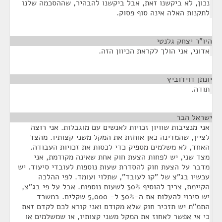
נכון, לא ביקשנו זאת, אבל ביקשנו להבהיר, שההסכמה שלנו
לתקנות האלה אינה סוף פסוק.
היו"ר יצחק גלנטי
¶
אדוני, אני הולך לקראת הכיוון הזה.
יונתן דוידוביץ
¶
תודה.
ישראל הבר
¶
אני מנציבות שוויון זכויות לאנשים עם מוגבלות. אני רוצה
לציין, שהמדינה כאן אוחזת את המקל משני קצותיו. מהצד
האחד, לא משלמים מספיק כדי לכסות את זכויות העבודה.
מצד שני, יש לפחות הצעת חוק אחת שאינה מקודמת, אני
מדבר על הצעת חוק להסדרת שעות נוספות לעובדי סיעוד. יש
עכשיו בג"צ של "קו לעובד", שתלוי ועומד. לפי ההלכה
הקיימת, צריך להוסיף 30% לשעות נוספות. אבל על פי בג"צ,
יש סיכוי להעלות את ה-30% ל- 5,000 שקלים. במשרד
התמ"ת יש תזכיר חוק שלא מקודם ואני קורא לכם לקדם זאת
כי אי אפשר לאחוז את המקל משני קצותיו, או שמשלמים או