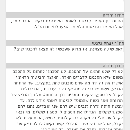
דורון יהודה
¶
סיכום בין האוצר לביטוח לאומי. המפגינים ביקשו הרבה יותר,
אבל האוצר והביטוח הלאומי הגיעו לסיכום הנ"ל.
היו"ר יצחק גלנטי
¶
זאת שיטה מצוינת. אז מדוע שעכשיו לא תצאו להפגין שוב?
דורון יהודה
¶
לא רק שלא חתמנו על ההסכם, לא הסכמנו לחתום על ההסכם
משום שלא הסכמנו לדברים האלה. האוצר והביטוח הלאומי
אישרו את זה וזה מה שהם מוכנים לתת בתקציב. שר הרווחה
הודיע, שאם יש נכים שמחזיקים שני עובדים, הם יכולים
לקבל עד 1,500 שקלים תוספת דרך הרווחה. על כך הודיע שר
הרווחה ואני בטוח שהמוסד לביטוח לאומי מודע לזה. עד
עכשיו היתה עזרה לנכים שיש להם שני עובדים, נתנו להם
1,200 שקלים, הגדילו את הסכום ל-1,500 שקלים. מי זכאי
לקבל את זה? כל מקרה נבדק לגופו, למשל, אדם עשיר לא
יקבל, אבל אדם שמצבו הכלכלי קשה וקשה לו להחזיק את
אותם עובדים, יקבל את העזרה. כך נאמר לנו.