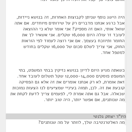
היה הישג נוסף שניתן לקבוצות האחרות, זה בנושא ניידות,
אבל כרגע אנחנו מדברים רק על שירותים מיוחדים. אם אתה
שואל אותי, האם זה מספיק? אני אומר שלא כי ההוצאה
לעובד זר עולה היום 16,000 שקלים. אני אשאיר לך את
החומר ותיווכח בעצמך. אם אני רוצה לעמוד לפי הוראות
החוק, אני צריך לשלם סכום של 16,000 שקלים בחודש
למטפל אחד.
כשאתה מגיע היום לדיון בנושא נזיקין בבתי המשפט, בתי
המשפט פוסקים 12,000-14,000 שקל תשלום לעובד אחד.
זאת אומרת, לא רק אנחנו אומרים את זה אלא גם הפסיקה
קובעת את זה. לכן, תמוה בעיניי שמציעים לנו הצעות נמוכות
שכאלה. אבל גם אתה אמרת לי, לפעמים צריך לדעת לקחת את
מה שנותנים, אם אפשר יותר, היה טוב יותר.
היו"ר יצחק גלנטי
¶
מה האלטרנטיבה שלך, לוותר על מה שנותנים?