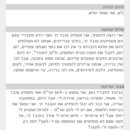
דורון יהודה
¶
לא, אני אומר שלא.
שלום קוטשר
¶
אני רוצה להוסיף, אני מעסיק עובד זר ואני יודע מחבריי שגם
הם מעסיקים עובד זר, כולנו עבריינים, אנחנו לא משלמים
להם את מלוא הזכויות כי אין לנו את כסף ואנחנו צפויים, יום
יום, לקבל את המכה מבית המשפט, מ"קו לעובד", יש להם
ארגונים חזקים שמגנים עליהם, אנחנו ממש בסכנה, אבל לנו
אין ברירה, אנחנו צריכים להמשיך לחיות, לנשום אוויר, לקום
מהמיטה, ללכת לשירותים, אין לנו ברירה, עד שיתפסו אותנו.
אבנר עורקבי
¶
בניגוד לחבריי כאן, אני נמצא ב-50% שר"מ ואני מעסיק עובד
זר. אשתי, שתהיה בריאה, עוזרת לי. אבל היום, במחשבה
שנייה, אני כבר לא יכול להחזיק את העובד זר. אני שואל את
הביטוח הלאומי, אם יש לי 50% שר"מ – למרות שמגיע לי
יותר אבל לא ערערתי – סימן שיש לי צורך בעובד זר, אז
למה אתם לא מוסיפים את התוספת גם ל-50%? למה רק
ל-100% ול-150%?