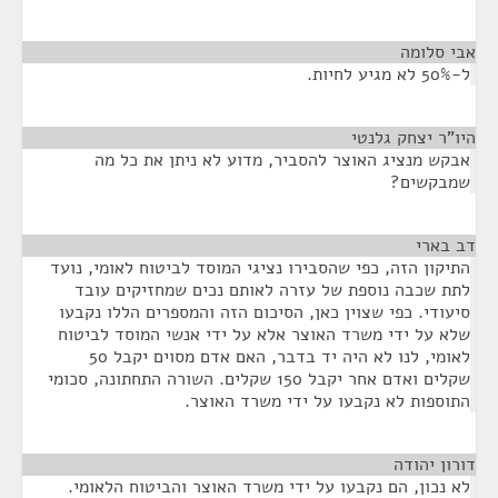
אבי סלומה
¶
ל-50% לא מגיע לחיות.
היו"ר יצחק גלנטי
¶
אבקש מנציג האוצר להסביר, מדוע לא ניתן את כל מה
שמבקשים?
דב בארי
¶
התיקון הזה, כפי שהסבירו נציגי המוסד לביטוח לאומי, נועד
לתת שכבה נוספת של עזרה לאותם נכים שמחזיקים עובד
סיעודי. כפי שצוין כאן, הסיכום הזה והמספרים הללו נקבעו
שלא על ידי משרד האוצר אלא על ידי אנשי המוסד לביטוח
לאומי, לנו לא היה יד בדבר, האם אדם מסוים יקבל 50
שקלים ואדם אחר יקבל 150 שקלים. השורה התחתונה, סכומי
התוספות לא נקבעו על ידי משרד האוצר.
דורון יהודה
¶
לא נכון, הם נקבעו על ידי משרד האוצר והביטוח הלאומי.