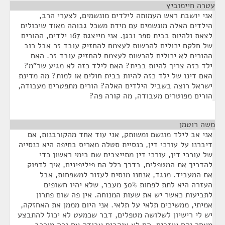
עטרה חיימוביץ
¶
אני יושבת ראש העמותה לילדים מונשמים, לצערי הרב,
הילדים האלה מונשמים עם מידת משכל גבוהה מאוד שיכולים
לצאת ולהיות בבית ספר ובגן. אני מייצגת 167 ילדים, ההורים
של חלקם יכולים להרשות לעצמם להחזיק עובד זר אבל רוב
ההורים לא יכולים להרשות לעצמם להחזיק עובד זר. האם
ילד כזה צריך להיות בבית? האם לילד כזה לא מגיע שר"מ?
האם דינו של ילד כזה להיות בבית חולים או למות? מה מדינת
ישראל רוצה בשביל הילדים האלה? הורים מתפטרים מעבודה,
הורים מפוטרים מעבודה, מה קורה פה?
משה רוטמן
¶
אני אב לילד מונשם ומשותק, אני עוד אחד מהקורבנות, אם
דיברנו על עורכי דין, כנסיית סטלה מאריס בחיפה היא כנסייה
של עורכי דין, עורכי דין מתייצבים שם בימי ראשון כדי
להדריך את המטפלים, בדרך כלל הם פיליפינים, איך לדפוק
את המעביד. מנגד, אנחנו מנסים לעזור למשפחות, אבל
העזרה היא לתת לפחות 30% מעבר, שלא יהיו חשופים
לתביעות כאשר יש את שעות המנוחה. אין פה שום פתרון
אמיתי, ממשיכים תלאי על תלאי. אני היום מממן את האחזקה,
יש לי רישיון לשלושה מטפלים, דבר שכמעט לא יכול להתבצע