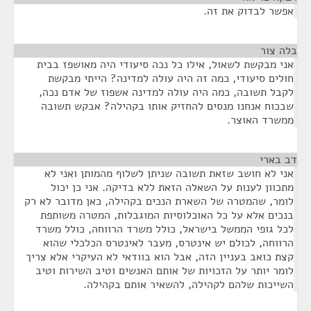
אפשר לבדוק את זה.
בלה צור
¶
אני מבקשת לשאול, אילו כל נכה סיעודי היה מאושפז בבית
חולים סיעודי, כמה זה היה עולה למדינה? הייתי מבקשת
לקבל תשובה, כמה היה עולה למדינה אשפוז של אדם נכה,
שבכוח אנחנו מנסים להחזיק אותו בקהילה? אבקש תשובה
ממשרד האוצר.
דב בארי
¶
אני לא חושב שזאת תשובה שניתן לשלוף מהמותן ואני לא
מתכוון לענות על השאלה הזאת ללא בדיקה. אני כן יכול
לומר, שהמטרה של השארת הנכים בקהילה, כאן מדובר לא רק
בנכים אלא על כל האוכלוסיות המוגבלות, המטרה משותפת
לכל גופי הממשל בישראל, כולל משרד הרווחה, כולל משרד
הרווחה, לכולם יש אינטרס, מעבר לאינטרס הכלכלי שהוא
קצת כואב בעניין הזה, אבל הוא בוודאי לא העיקרי אלא צריך
לומר יותר על הזכויות של אותם האנשים וטיב השירות וטיב
השייכות שלהם לקהילה, להשאיר אותם בקהילה.