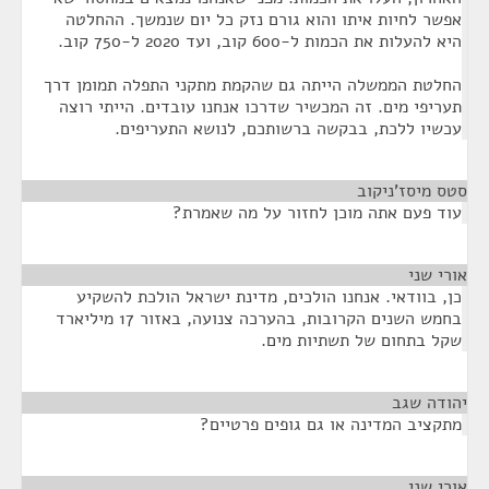
אפשר לחיות איתו והוא גורם נזק כל יום שנמשך. ההחלטה
היא להעלות את הכמות ל-600 קוב, ועד 2020 ל-750 קוב.
החלטת הממשלה הייתה גם שהקמת מתקני התפלה תמומן דרך
תעריפי מים. זה המכשיר שדרכו אנחנו עובדים. הייתי רוצה
עכשיו ללכת, בבקשה ברשותכם, לנושא התעריפים.
סטס מיסז'ניקוב
¶
עוד פעם אתה מוכן לחזור על מה שאמרת?
אורי שני
¶
כן, בוודאי. אנחנו הולכים, מדינת ישראל הולכת להשקיע
בחמש השנים הקרובות, בהערכה צנועה, באזור 17 מיליארד
שקל בתחום של תשתיות מים.
יהודה שגב
¶
מתקציב המדינה או גם גופים פרטיים?
אורי שני
¶