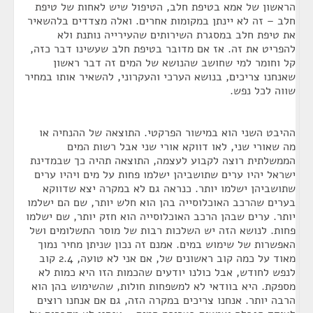
הראשון של אמא בטיפת חלב, הטיפול שיש לאחות של טיפת
חלב – זה לא יינתן במקומות אחרים. ואלה מצדדים בלהשאיר
את טיפת חלב במסגרת השירותים שהעירייה נותנת ולא
להפריט את זה. אז אם מדובר בטיפת חלב שעשינו דבר כזה,
קל וחומר למי שחושב שהנושא של המים זה דבר ראשון
שאנחנו צריכים, בנושא הערכי והעקרוני, להשאיר אותו במחיר
שווה לכל נפש.
ההיבט השני הוא במישור הפרקטי. התוצאה של ההנחיה או
מה שאורי שני, לאו דווקא אורי שני אבל רשות המים
הממשלתית רוצה לקבוע לעצמה, התוצאה תהיה כך שבמדינת
ישראל יהיו ערים שתושביהן ישלמו פחות על מים ויהיו ערים
שתושביהן ישלמו יותר. כנראה גם לא במקרה יצא שדווקא
בערים שהרכב האוכלוסייה בהן הוא חלש יותר, שם הם ישלמו
יותר. ערים שבהן הרכב האוכלוסייה הוא חזק יותר, שם ישלמו
פחות. לנושא הזה יש השלכות רבות של מוסר התשלומים ושל
האפשרות של שימוש במים. אמנם זה נכון שניתן מחיר נמוך
מאוד על כמה קוב ראשונים של, אם אני לא טועה, 2.4 קוב
לנפש לחודש, אבל כולנו יודעים שהכמות הזו היא כמות לא
מספקת. היא בוודאי לא למשפחות חולות, שהשימוש בהן הוא
הרבה יותר. אנחנו צריכים במקרה הזה, גם אם אנחנו רוצים