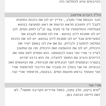
ההיבטים שיש להחלטה הזו.
היו"ר רוברט אילטוב
¶
חבר הכנסת אורי מקלב , עדיין יש לנו את הזכות החוקית
לקבל דין וחשבון מראש הרשות או ראש המעוצה בנושא
פעולותיו והחלטותיו על פי סעיף 124 (כ"ג) לחוק המים. לכן
יש לנו סמכות לדון בנושא . אין לנו סמכות לקבוע את
התעריפים אבל יש לנו סמכות לדון בנושא. יש לנו את הזכות
המלאה להתערב ולבדוק. גם אם אין לנו באופן ישיר את
היכולת, יש לנו את ההשפעה ואת היכולת. מה גם שחשוב
לציין כי אורי שני נענה לבקשתנו. הוא הפסיק לעת עתה את
הדיונים והגיע עם החומר לוועדה. פה הוא כרגע יפרוש
בקצרה ובתמצית לפני הנוכחים את תכניותיו, את הנושאים ואת
הבעיות. אז אני בשלב זה מעביר את הדיבור לפרופסור אורי
שני שעומד בראש מועצת המים. בבקשה, פרופסור אורי שני.
אורי שני
¶
"מים ביקש, חלב נתנה, בספל אדירים הקריבה חמאה". לא
זאת הייתה הכוונה כאן.