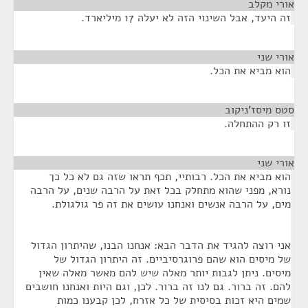
אורי מקלב
¶
זה היעד, אבל השינוי הזה לא יעלה 17 מיליארד.
אורי שני
¶
הוא מביא את הכל.
סטס מיסז'ניקוב
¶
זו רק ההתחלה.
אורי שני
¶
הוא מביא את הכל. רבותיי, תכף תראו שזה גם לא כל כך
נורא, מפני שהוא מתחלק בכל זאת על הרבה שנים, על הרבה
מים, על הרבה אנשים ואנחנו עושים את זה פר גולגולת.
אני רוצה להגיד את הדבר הבא: אנחנו הבנו, שהיתרון הגדול
של מיסים הוא שהם פרוגרסיביים. זה היתרון הגדול של
מיסים. ניתן לגבות יותר מאלה שיש להם מאשר מאלה שאין
להם. זה ברור. גם לנו זה ברור. לכן, וגם היות ואנחנו חושבים
שמים היא זכות בסיסית של כל אזרח, לכן קבענו כמות