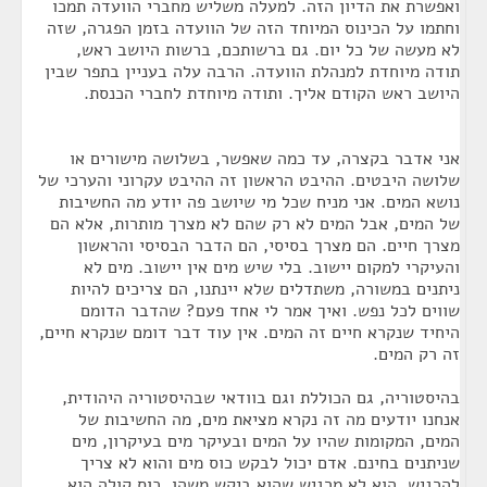
ואפשרת את הדיון הזה. למעלה משליש מחברי הוועדה תמכו
וחתמו על הכינוס המיוחד הזה של הוועדה בזמן הפגרה, שזה
לא מעשה של כל יום. גם ברשותכם, ברשות היושב ראש,
תודה מיוחדת למנהלת הוועדה. הרבה עלה בעניין בתפר שבין
היושב ראש הקודם אליך. ותודה מיוחדת לחברי הכנסת.
אני אדבר בקצרה, עד כמה שאפשר, בשלושה מישורים או
שלושה היבטים. ההיבט הראשון זה ההיבט עקרוני והערכי של
נושא המים. אני מניח שכל מי שיושב פה יודע מה החשיבות
של המים, אבל המים לא רק שהם לא מצרך מותרות, אלא הם
מצרך חיים. הם מצרך בסיסי, הם הדבר הבסיסי והראשון
והעיקרי למקום יישוב. בלי שיש מים אין יישוב. מים לא
ניתנים במשורה, משתדלים שלא יינתנו, הם צריכים להיות
שווים לכל נפש. ואיך אמר לי אחד פעם? שהדבר הדומם
היחיד שנקרא חיים זה המים. אין עוד דבר דומם שנקרא חיים,
זה רק המים.
בהיסטוריה, גם הכוללת וגם בוודאי שבהיסטוריה היהודית,
אנחנו יודעים מה זה נקרא מציאת מים, מה החשיבות של
המים, המקומות שהיו על המים ובעיקר מים בעיקרון, מים
שניתנים בחינם. אדם יכול לבקש כוס מים והוא לא צריך
להרגיש, הוא לא מרגיש שהוא ביקש משהו. כוס קולה הוא