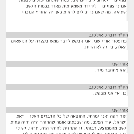
צפויים – לא הכול בידינו אבל כמה שאנחנו יכולים לצפות
אנחנו צפויים - לירידה משמעותית מאוד בכמות הגשם
שתהיה. מה שאנחנו יכולים לראות כאן זה החורף הנוכחי - -
-
היו"ר רוברט אילטוב
¶
פרופסור אורי שני, אני אבקש לדבר ממש בקצרה על הנושאים
האלה, כי זה לא הדיון.
אורי שני
¶
הוא מתחבר מיד.
היו"ר רוברט אילטוב
¶
כן, אז אני מבקש.
אורי שני
¶
עוד דקה ואני גמרתי. התוצאה של כל הדברים האלו – זאת
ישראל. עוד הפעם, מה שבכתום אומר שהחורף הזה יהיה פחות
גשם מהממוצע, רבותי. זו התחזית לחורף הזה. תראו, יש לי