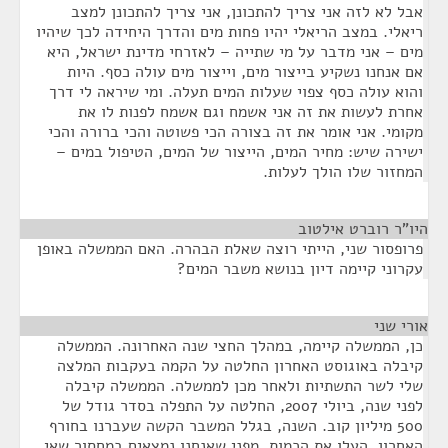
אבל לא לזה אני צריך להתכונן, אני צריך להתכונן למצב
ריאלי. במצב הריאלי יהיו פחות מים והדרך היחידה לכך שיהיו
מים – אני מדבר על מי שתייה – לאזרחי מדינת ישראל, היא
אם אנחנו נשקיע בייצור מים, וייצור מים עולה כסף. היות
והוא עולה כסף צפוי שעלות המים תעלה. ומי שיראה לי דרך
אחרת לעשות את זה אני אשמח וגם אשמח לפנות לו את
מקומי. אני אומר את זה בצורה הכי פשוטה והכי ברורה והכי
ישירה שיש: מחיר המים, הייצור של המים, הטיפול במים –
המחזור שלו הולך לעלות.
היו"ר רוברט אילטוב
¶
פרופסור שני, הייתי רוצה שאלת הבהרה. האם הממשלה באופן
עקרוני קיימה דיון בנושא משבר המים?
אורי שני
¶
כן, הממשלה קיימה, במהלך החצי שנה האחרונה. הממשלה
קיבלה באוגוסט האחרון החלטה על הקמה בעקבות המלצה
שלי לשר התשתיות ולאחר מכן לממשלה. הממשלה קיבלה
לפני שנה, ביולי 2007, החלטה על התפלה בסדר גודל של
500 מיליון קוב. השנה, בגלל המשבר הקשה שעברנו בחורף
האחרון, העלו את הכמות. מפני שאנחנו נמצאים במחסור שאי