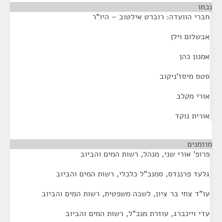
נכחו
¶
חברי הוועדה: רוברט אילטוב – היו"ר
אבשלום וילן
אמנון כהן
סטס מיסז'ניקוב
אורי מקלב
אורית נוקד
מוזמנים
¶
פרופ' אורי שני, מנהל, רשות המים והביוב
גלעד פרננדס, סמנכ"ל כלכלי, רשות המים והביוב
עו"ד צחי בר ציון, לשכה משפטית, רשות המים והביוב
עדי ויינברג, עוזרת מנכ"ל, רשות המים והביוב