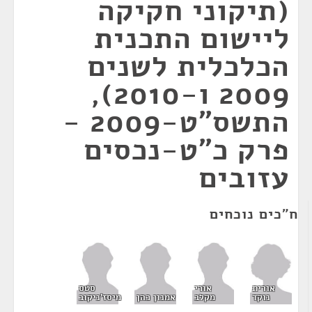
(תיקוני חקיקה
ליישום התכנית
הכלכלית לשנים
2009 ו-2010),
התשס"ט-2009 -
פרק כ"ט-נכסים
עזובים
ח"כים נוכחים
אורית
אורי
סטס
נוקד
מקלב
אמנון כהן
מיסז'ניקוב