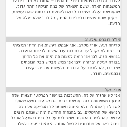
לעודד הגבלה וצמצום בצריכת המים – אנחנו לא מדברים על
המשפחות האלה, ששם השאלה של כמה הניקיון יותר גדול.
שהאנשים האלה יצטרכו לבוא ולצמצם בהכנסות שהם עושים,
בניקיון שהם עושים ובצריכת המים, זה דבר שלא יעלה על
הדעת.
היו"ר רוברט אילטוב
¶
סליחה רגע, אורי מקלב, אני אבקש לעשות את הדיון תמציתי
כי בטח לא נקבל עד הבחירות עוד אישור לכינוס הוועדה
בנושא הזה. לכן אני רוצה למצות פה היום את כל הדיון
בצורה יעילה וברורה ולכן אני ממש מבקש מכל הנוכחים
שידברו, לא לחזור על הדברים ולעשות את זה בקצרה
ובתמצית. תודה.
אורי מקלב
¶
אני לא אחזור על זה. ההשלכות במישור הפרקטי יוצאות שזה
יפגע במשפחות רבות ואנשים רבים. גם יש עוד נושא שאולי
לא כל כך שמו לב ולא הייתה תשומת לב מספיקה אליו זה
הנושא של ההיטלים. גם בהנחיה החדשה ומה שאנחנו רוצים
עכשיו להחליט. ההיטלים שמטילים על כל בית בישראל או כל
דירה בישראל מתכוונים לבטל אותם. היזמים יפסיקו לשלם