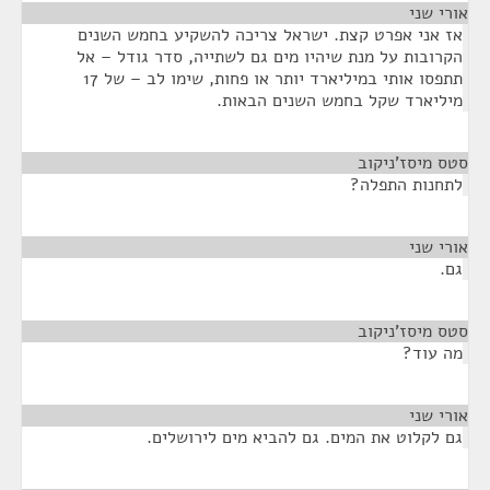
אורי שני
¶
אז אני אפרט קצת. ישראל צריכה להשקיע בחמש השנים
הקרובות על מנת שיהיו מים גם לשתייה, סדר גודל – אל
תתפסו אותי במיליארד יותר או פחות, שימו לב – של 17
מיליארד שקל בחמש השנים הבאות.
סטס מיסז'ניקוב
¶
לתחנות התפלה?
אורי שני
¶
גם.
סטס מיסז'ניקוב
¶
מה עוד?
אורי שני
¶
גם לקלוט את המים. גם להביא מים לירושלים.