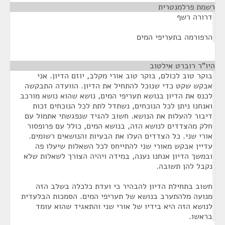
רשמת פרלמנטרית
¶
דרורה רשף
הרפורמה בתעריפי המים
היו"ר רוברט אילטוב
¶
בוקר טוב לכולם, בוקר טוב אורי מקלב, יוזם הדיון. אני
אבקש שקט כדי שנוכל להתחיל את הדיון. הוועדה התבקשה
לכנס את הדיון בנושא תעריפי המים, נושא שהוא נושא מורכב
ואנחנו ניתן לכל הנוכחים, נשתדל לתת לכל הנוכחים זכות
דיבור להעלות את הנושא. חשוב להגיד שנפגשתי אתמול עם
חלק מהצדדים לנושא הזה, בנושא המים, כולל עם פרופסור
אורי שני. כל הצדדים העלו את הבעיות והנושאים רשומים.
עדיין אבקש מאורי שני להתייחס לכל השאלות שיעלו פה
ובמשך הדיון אנחנו נענה, במידה ויהיה הצורך לשאלות שלא
נקבל להן תשובה.
חשוב בתחילת הדיון להבהיר כי ועדת כלכלה בשלב הזה
מנועה מלהתערב בנושא של תעריפי המים. הסמכות הבלעדית
לנושא הזה היא בידיו של אורי שני והתאגיד שהוא עומד
בראשו.