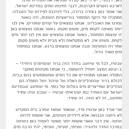
כאן. רבותיי, יש לי כאן טבלה שמראה את התחזית שלנו
לארבע השנים הקרובות, לגבי זמינות המים במדינת ישראל.
אני אומר כאן בצורה ברורה, בלי להיכנס לפירוט של הטבלה:
תסתכלו על היקף המחסור בוריאציות השונות, וזה כאשר
גמרנו את האובליגו. אנחנו נמצאים על קווים שחורים. אין לנו
יותר מאיפה לקחת מים, משום מקום. כאשר אנחנו נמצאים כאן
זו עוצמת המחסור, כאשר אנחנו נמצאים שם אין לנו יותר מים
לקחת. פשוט אין. לא מחקלאות ולא מבית ולא משום מקום
אחר וזו המשימה שבה אנחנו נמצאים כרגע. אנחנו במחסור
מים מאוד גדול.
עכשיו, לכל מי שיושב בחדר הזה ברור שהפיתרון היחידי –
ב-2012 המצב יתחיל להשתפר, כי אנחנו מקימים מתקני
התפלה ואנחנו ממחזרים את כל המים שמשתמשים בהם בבית.
לכולם ברור שהתהליכים האלה של טיהור ושל התפלה הם
תהליכים שמייצרים מים בעלות של כסף. מי שחושב שבמדינת
ישראל עם העתיד כמו שהראיתי עכשיו – שנכון שזה עתיד
מחושב, זה לא הווה. זה עתיד.
אני אגיד כאן עכשיו מיד, שנאמר שמאז שחרב בית המקדש
לא ניתנה הנבואה אלא לילדים ושוטים, אני אשמח להיות
שוטה. אין דבר שאני אשמח יותר מאשר לעמוד כאן כשוטה
במרכז החדר ולהגיד: טעיתי, טעיתי, טעיתי, יהיו הרבה מים.