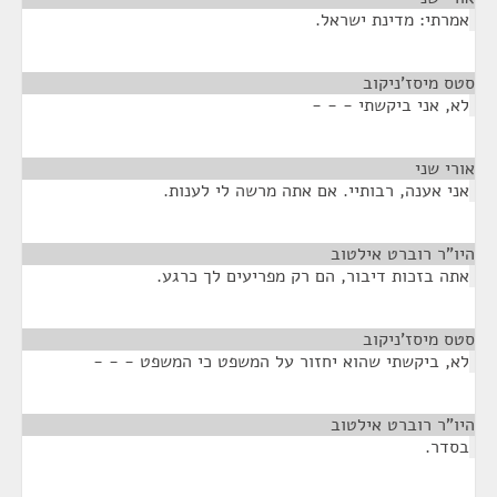
אמרתי: מדינת ישראל.
סטס מיסז'ניקוב
¶
לא, אני ביקשתי - - -
אורי שני
¶
אני אענה, רבותיי. אם אתה מרשה לי לענות.
היו"ר רוברט אילטוב
¶
אתה בזכות דיבור, הם רק מפריעים לך כרגע.
סטס מיסז'ניקוב
¶
לא, ביקשתי שהוא יחזור על המשפט כי המשפט - - -
היו"ר רוברט אילטוב
¶
בסדר.