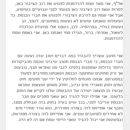
אל"ף, אני מאד שמח להזדמנות לפגוש את רוב הציבור כאן,
למרות שאת רוב הציבור כאן פגשתי לפני שבועיים בשימוע,
אבל אני שמח גם להיבט הציבורי ולפגוש את חברי הכנסת. כל
הפעולות שאנחנו עושים לא נעשות במחשכים. להפך, הן
נעשות בגלוי, בפרהסיה. לכן, כשפנו אלי מוועדת הכלכלה
לשאול, אמרתי: ברור, תגידו מתי ואנחנו כאן. אני באמת שמח
להזדמנות.
אני חושב שצריך להבהיר כמה דברים וטוב שזה נעשה עם
חברי הכנסת, כי חברי הכנסת חשוב שיבינו שכמה מהביקורות
היותר גדולות שמופנות כלפינו לגבי מה שתראו תכף, נובעות
אך ורק מחוקים שחוקקה הכנסת ושאנחנו מחויבים לפעול
במסגרתם. אנחנו מונחים לחלוטין על ידי שני חוקים: חוק
המים וחוק תאגידי מים וביוב, וחלק מאותן תוצאות שתראו
עכשיו הן תוצאה ישירה של ההבטחה שלנו לקיים את החוק
כלשונו. אני אפילו יכול להגיד כאן שאני מסכים עם חבר
הכנסת שדיבר לפני, בכך שיש בעיה בחוק בזה שבחלק ממנו,
ותכף אני אתייחס לזה בצורה מסודרת, הוא גורר מחירי מים
לא אחידים לתושבים שונים. אני אתייחס לזה בצורה מפורשת,
ובפשטות אני יכול להגיד שאני הייתי שמח אם זה לא היה.