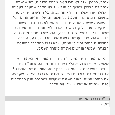
אותם, כמובן שזה לא יוריד את מחירי הדירות, ומי שישלם
אותם זה הצרכן במשך כל חודש. יוצא הדבר שמעבר לעלייה
הגדולה עוד ישלמו מחיר יותר גבוה. כל חודש תהיה גלומה
בחשבון המים עוד תוספת על תשתיות, על החזקת המים ועל
ההשקעה שיש לרשות. זה דבר שהוא לא נכון גם במישור
הפרקטי, ואני חלוק בזה. זה יגרום לעיוותים רבים. סטודנט
ששוכר דירה נמצא שנה בדירה, והוא ישלם מחיר מים גבוה
בגלל שהוא צריך עכשיו לשלם את החלק של בעל הדירה
בתשתיות המים והיטלי המים, שלא נגבו מהקבלן בתחילת
הבנייה. עכשיו פורשים את זה לאורך השנים.
ההיבט האחרון זה המישור הציבורי והסמכותי. האמת היא
ששאלו אותי מדוע מנהלים את הדיון, מה הסמכות? ואתה
היושב ראש ציינת בתחילת דבריך: מה הסמכות של הוועדה?
אז בהיסטוריה כולם יודעים שוועדת הכלכלה היא זו שקבעה
את מחירי המים. לאור השינוי שנעשה במסגרת חוק ההסדרים
לפני שנתיים או שלוש שינו את הדבר.
היו"ר רוברט אילטוב
¶
שלוש.