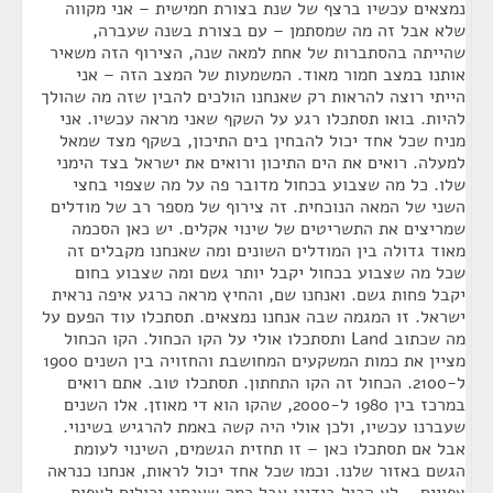
נמצאים עכשיו ברצף של שנת בצורת חמישית – אני מקווה
שלא אבל זה מה שמסתמן – עם בצורת בשנה שעברה,
שהייתה בהסתברות של אחת למאה שנה, הצירוף הזה משאיר
אותנו במצב חמור מאוד. המשמעות של המצב הזה – אני
הייתי רוצה להראות רק שאנחנו הולכים להבין שזה מה שהולך
להיות. בואו תסתכלו רגע על השקף שאני מראה עכשיו. אני
מניח שכל אחד יכול להבחין בים התיכון, בשקף מצד שמאל
למעלה. רואים את הים התיכון ורואים את ישראל בצד הימני
שלו. כל מה שצבוע בכחול מדובר פה על מה שצפוי בחצי
השני של המאה הנוכחית. זה צירוף של מספר רב של מודלים
שמריצים את התשריטים של שינוי אקלים. יש כאן הסכמה
מאוד גדולה בין המודלים השונים ומה שאנחנו מקבלים זה
שכל מה שצבוע בכחול יקבל יותר גשם ומה שצבוע בחום
יקבל פחות גשם. ואנחנו שם, והחיץ מראה כרגע איפה נראית
ישראל. זו המגמה שבה אנחנו נמצאים. תסתכלו עוד הפעם על
מה שכתוב Land ותסתכלו אולי על הקו הכחול. הקו הכחול
מציין את כמות המשקעים המחושבת והחזויה בין השנים 1900
ל-2100. הכחול זה הקו התחתון. תסתכלו טוב. אתם רואים
במרכז בין 1980 ל-2000, שהקו הוא די מאוזן. אלו השנים
שעברנו עכשיו, ולכן אולי היה קשה באמת להרגיש בשינוי.
אבל אם תסתכלו כאן – זו תחזית הגשמים, השינוי לעומת
הגשם באזור שלנו. וכמו שכל אחד יכול לראות, אנחנו כנראה