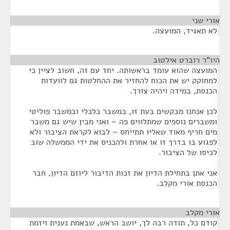
אורי שני
¶
לא תאגיד, המועצה.
היו"ר רוברט אילטוב
¶
המועצה שהוא עומד בראשותה. יחד עם זה, חשוב לציין כי
למחוקק יש את הכוח להחזיר את ההחלטות גם לוועדות
הכנסת, במידה ויהיה צורך.
לכן אנחנו מבקשים בעת זו, במשבר כלכלי ובמשבר פוליטי
ומשברים נוספים שמתלווים פה – ואני מבין שיש גם משבר
מים חריף מאוד שאליו תתייחס – לבוא לקראת הציבור ולא
לפגוע בו בדרך זו או אחרת ולהכניס את ידי הממשלה שוב
לכיסו של הציבור.
אני אתן בתחילת הדיון את זכות הדיבור ליוזם הדיון, חבר
הכנסת אורי מקלב.
אורי מקלב
¶
קודם כל, תודה רבה לך, יושב הראש, שבאמת נענית ויזמת