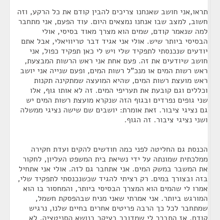
תראו,אני חושב שאנחנו צריכים להבין קודם את כל הרקע, וזה
חשוב, למצב שבו אנחנו נמצאים היום. עוד הפעם, אני מתחבר
למה שנאמר קודם, שמים הוא מצרך מאוד בסיסי, אולי
הבסיסי ביותר שיש. אולי אני אגיד דבר טריוויאלי, אבל אתם
יודעים שנכנסתי לתפקיד שלי ויש לי כאן תפקיד כפול, אני
חושב שיודעים את זה. פעם אחת אני ראש הרשות המבצעת,
ראש רשות המים או מנכ"ל רשות המים, ופעם שנייה אני יושב
ראש מועצת רשות המים, שהיא המועצה שמתקינה תקנות
וכללים וגם קובעת את תעריפי המים. זה לא אותו גוף, אלו
שני גופים נפרדים ובגוף הזה שנקרא מועצת רשות המים יש
גם נציגי ציבור. זאת אומרת: יושבים שם שישה נציגי ממשלה
ושני נציגי ציבור. זה הגוף.
הכנסת גם החליטה לפני כמה חודשים להקים ועדת חקירה
ממלכתית שמונתה על ידי נשיאת בית המשפט העליון, לחקור
את המשבר במשק המים. אני אתחבר גם לזה. אולי אני אתחיל
בזה ובצורך במים. רק רציתי להגיד שכשנכנסתי לתפקיד שלי,
אמרו לי שהמים הוא המצרך הבסיסי ביותר, והמחסור בו הוא
המורגש ביותר. אני אמרתי שאני מניח שבהפסקת חשמל,
שמתחבר לכל כך הרבה פריטים אחרים בחיים שלנו, נרגיש
קודם. אז התברר לי שמדובר בעיקר בנושא הסניטציה, לא