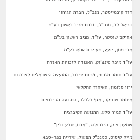
דוד קוכמייסטר, מנכ"ל, חברת הגיחון
דניאל לב, מנכ"ל, חברת מניב ראשון בע"מ
אחיקם שוסטר, עו"ד, מניב ראשון בע"מ
אבי ממן, יועץ, מעיינות אתא בע"מ
עו"ד מיכל פינצ'וק, האגודה לזכויות האזרח
עו"ד תומר מזרחי, פניות ציבור, המועצה הישראלית לצרכנות
ירון סלומון, האיחוד החקלאי
איתמר שוויקה, אגף כלכלה, התנועה הקיבוצית
עו"ד תמיר סלע, התנועה הקיבוצית
שמעון צוק, הידרולוג, "אדם, טבע ודין"
מייק קיסוס, סמנכ"ל תפעול, עיריית כפר-סבא