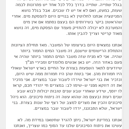
בגלל שתייה. שתייה בדרך כלל לכל אחד יש פתרונות לכמה
שעות, כמעט, ואם לא אז יש לו שכנים. אבל בגלל נושא
הסניטציה אנחנו לחלוטין לא בנויים היום להפסקת מים. אחרי
שהראשון ביקר בשירותים הם בעצם נסתמו אם אין מים
והמערכת לא יכולה להחזיק מעמד עם הפסקת מים, זה נושא
מאוד קריטי וצריך להבין אותו.
אנחנו נמצאים היום בעיצומו של המשבר. מאז תחילת הציונות
והתחלת הרישומים שישנם, זה משבר המים החמור ביותר
שהיה. אני לא מניח שזה משבר המים החמור ביותר שהיה אי
פעם באזור הזה. יש כאן אנשים מלומדים ומכירי תנ"ך
שיודעים לתאר השפעות בצורת על החיים בארץ ישראל שאולי
היו חמורות מהן. אני בטוח שהן היו חמורות ממה שיש היום,
ונזכיר את בני ישראל שירדו לשבור שבר במצרים. אני מזכיר
את זה דווקא מפני ש-שימו לב: במצרים חי יהודי חכם, קראו
לו יוסף, שידע שאחרי שבע שנים טובות יכולות לבוא שבע
שנים רעות ובעצם מה שהוא עשה זה ניתוח סיכונים. הוא ניהל
סיכונים והכין את מצרים למצב של רצף של שנות בצורת. בני
ישראל, שלא התכוננו, ירדו לשבור שבר במצרים.
אנחנו במדינת ישראל, ניתן להגיד שחטאנו במידת מה. לא
עשינו את ניתוח הסיכונים שלנו עד הסוף כמו שצריך, ואנחנו