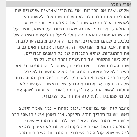
אורי מקלב
¶
שלוש. שינו את הסמכות. אני גם מבין שאנשים שיושבים שם
והחליטו את הדבר הזה לא חשבו בשום אופן לעשות רע
לאנשים. אבל הנושא שחסר את ההיבט הציבורי מוטבע
בהחלטה, ואני מבין את זה שאדם ממונה על משהו, חושב על
מה שהוא ממונה והוא רוצה אולי לייעל או לעשות חשיבה של
כלכלנים שנתנו תסקירים, שהנכון הוא לגבות ככה או לגבות
אחרת. אבל באופן הפרקטי זה לא עומד. אנחנו רואים גם כן
את ההתנגדות, שהיא התנגדות של כל הגופים הגדולים,
מהשלטון המקומי ועד התעשייה והמלונאות. כל מי
שההתנגדות שלו מובאת בפניכם, שמתי לב שההתנגדות היא
בעיקר לא על עצמו. ההתנגדות היא שהתושבים לא יכלו
לעמוד בזה. האזרחים לא יוכלו לעמוד בזה. מכך ההתנגדות
שלהם נובעת. אז אנחנו אמנם עכשיו במישור העכשווי לא
יכולים לעשת הרבה, אבל קודם כל אנחנו צריכים לשתף את
כל מי שמתנגד, לתת לזה את ההיבט הציבורי.
מעבר לזה, אני גם אומר שיכול להיות – כמו שאמר היושב
ראש, יש גם תהליך חוקי, חקיקה. אני באופן אישי הגשתי כבר
עכשיו – וכמובן שזה נעצר ואין לזה התקדמות – שינוי
בהחלטה הזאת. אני רוצה לקוות שאנחנו לא נצטרך להגיע
לזה שיישמע קול ההד הציבורי וההתנגדות הציבורית מכל