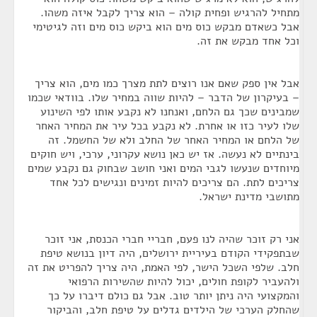
מתחיל להרגיש ופחית קולה – הוא צריך לקבל איזה משהו.
אבל כשאדם מבקש כוס מים הוא ביקש כוס מים וזה לגיטימי
וכל אחד מבקש את זה.
אבל אין ספק שאם אנו רוצים לתת מצרך כמו מים, הוא צריך
– בעיקרון של הדבר – להיות שווה במחיר שלו. בוודאי שכמו
שמבינים שכך גם הלחם, ואנחנו לא נקבע אותו לפי השינוע
שלו לעיר כזו או אחרת. לא נקבע בכל עיר את המחיר האחר
של הלחם או המחיר האחר של החלב ולא של החשמל. זה
בינתיים לא נעשה. אז יש כאן נושא עקרוני, ערכי, ויש חוקים
מיוחדים שנעשו לגבי המים ואני חושב שבחוק גם נקבע שמים
צריכים לתת. הם צריכים להיות זמינים ונגישים לכל אחד
מתושבי מדינת ישראל.
אני רק זוכר שהיה לנו פעם, חבריי חברי הכנסת, אני זוכר
שבתפקידי הקודם בעיריית ירושלים, היה דיון בנושא טיפת
חלב. שלפי השכל הישר, לפי האמת, היה צריך להפריט את זה
ולהעביר לקופת חולים, יכול להיות שהשירות הרפואי
והמקצועי היה ניתן יותר טוב. אבל גם כולם דיברו על כך
שהחלק הערכי של הילדים גדלים על טיפת חלב, והביקור