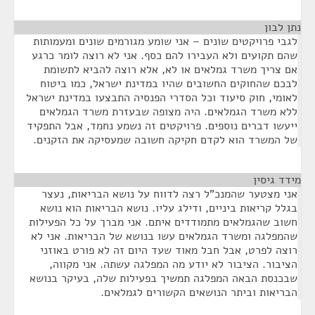
נתן לבון
¶
לגבי פרויקטים שונים – אני שומע מגורמים שונים ומעמותות
שהם תקועים ולא העבירו להם כסף. אני לא רוצה לומר כרגע
אם צריך משרד גמלאים או לא, אלא רוצה להביא לתשומת
לבכם שהחוקים החשובים שהיו במדינת ישראל, כמו ביטוח
לאומי, חוק סיעוד וכל הסדרי הפנסיה התבצעו במדינת ישראל
ללא משרד הגמלאים. היה מצופה שבעזרת משרד הגמלאים
ייעשו דברים נוספים. פרויקטים זה נשמע נחמד, אבל התפקיד
של המשרד הוא לקדם חקיקה חשובה שמעסיקה את הזקנים.
מידד גיסין
¶
אני מצטער שהמנכ"ל רצה לדווח על נושא הבריאות, נעצר
בגלל קריאות ביניים, ודילג עליו. נושא הבריאות הוא נושא
חשוב שהגמלאים מתמודדים איתם. אני מברך על כל הפעילות
שהמפלגה ומשרד הגמלאים עשו בנושא של הבריאות. אני לא
רוצה לפרט, אבל חבל מאוד שעד היום זה לא פורט באוזני
הציבור. הציבור לא יודע מה המפלגה עשתה. אני מקווה,
שבכנסת הבאה המפלגה תמשיך בפעילות שלה, בעיקר בנושא
הבריאות וביתר הנושאים הקשורים לגמלאים.