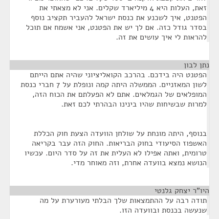
זאת, העלות היא 4 מיליארד שקלים. אני לא מצאתי את
הפטנט, איך לשכנע את כנסת ישראל להעביר תקציב נוסף
בסדר גודל כזה. אם לך יש את הפטנט, אני אשמח אם תוכל
להראות לי איך עושים את זה.
נתן לבון
¶
הפטנט היה בידכם. בהרכב הקואליציוני שהיה אתם הייתם
לשון המאזניים. הממשלה היתה קמה ונופלת על 7 חברי כנסת
המופלאים של הגמלאים. אתם לא הפעלתם את הכוח הזה,
למרות שבשיחות שהיו בינינו הבהרתי לכם זאת.
בנוסף, היתה מונחת על שולחן הוועדה הצעת חוק הכללת
האשפוז הסיעודי בחוק הבריאות. החוק הזה עבר בקריאה
טרומית, ואתה אפילו לא העלית את זה על סדר היום. עכשיו
הנושא נמצא בוועדה אחרת, וזה מאוחר מדי.
היו"ר יצחק גלנטי
¶
תודה רבה על ההתמצאות שלך הבלתי מעורערת על מה
שנעשה בכנסת ובוועדה הזו.