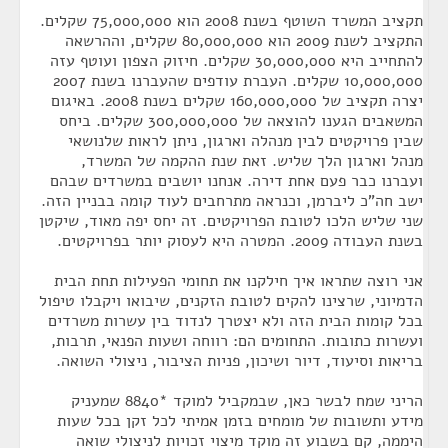
תקציב המשרד השוטף בשנת 2008 הוא 75,000,000 שקלים.
התקציב לשנת 2009 הוא 80,000,000 שקלים, וההרשאה
להתחייב היא 30,000,000 שקלים. חיזוק הצפון ועוטף עזה
10,000,000 שקלים. העברת עודפים שהעברנו בשנת 2007
יצרה תקציב של 160,000,000 שקלים בשנת 2008. באיגום
המשאבים הגענו להוצאה של 300,000,000 שקלים. ביחס
שבין פרויקטים לבין מנהלה וארגון, ניתן לראות שלנושאי
מנהל וארגון הלך שליש. זאת שנת ההקמה של המשרד,
ועברנו כבר פעם אחת דירה. אנחנו יושבים במשרדים שבהם
ישב חה"כ ליברמן, וכנראה מתרחבים לעוד קומה בבניין הזה.
שני שליש הלכו לטובת הפרויקטים. זה יחס יפה מאוד, שיקטן
בשנת העבודה 2009. המטרה היא לעסוק יותר בפרויקטים.
אני רוצה שתראו איך חילקנו את תחומי הפעילות תחת הבית
הדמיוני, שרצינו להקים לטובת הזקנים, שיבואו ויקבלו טיפול
בכל קומות הבית הזה ולא יצטרך לנדוד בין עשרות משרדים
ועשרות כתובות. התחומים הם: רווחה ושעות הפנאי, תרבות,
בריאות וסיעוד, דיור ושיכון, פניות הציבור, ניצולי השואה.
הריני שמח לבשר כאן, שבמקביל למוקד *8840 שמעניק
מידע ותשובות של מומחים בזמן אמיתי לכל זקן בכל שעות
היממה, קם בשבוע זה מוקד מיצוי זכויות לניצולי שואה