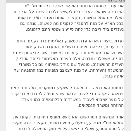
אבי ביצור
¶
אני עובר לתחום הרווחה והפנאי. יש לנו ניידות מלב"ת-
המרכז הישראלי לעזרי בית לקשיש ולנכה. שמנו על הניידות
האלה את סמל המשרד, תקצבנו אותם ואנחנו מפזרים אותם
בכל הארץ על מנת להסביר לזקנים מה לעשות. אנחנו גם
נעזרים ביד ריבה כדי לתת סיוע משפטי חינם לזקנים.
ועדת ביצור היא הוועדה למאבק באלימות נגד זקנים. היום
ב-7 ערים, ביניהם חיפה וירושלים, הוועדה הזו קיימת.
השבוע אנו מוסיפים עוד 3 ערים באישור השר לביטחון פנים:
בת ים, אשקלון וחדרה. אלה הערים האלימות ביותר אחרי 7
הערים הראשונות. מופעל שם מודל בשיתוף עם כל משרדי
הממשלה והעיריות, על מנת לצמצם תופעות כמו התופעה של
איטה פוגל.
בתחום האקדמיה – החלטנו להשקיע במחקרים, מלגות וכנסים
בנושא הזקנה, כדי לעזור לבאר שבע וחיפה לקדם יצירת קדר
של נוער שיבוא לעבוד במשרדים הרלוונטיים כמו משרד
הרווחה ומשרד הגמלאים.
אחד הנושאים המרגשים הוא נושא מופעי התרבות. לקחנו את
גמלאי אמ"י מגיל 55 ומעלה, 200 במספר, הקצבנו לזה תקציב
של 5,000,000 שקלים, יצאנו על פי חוק הממשלה לדרום