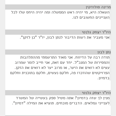
מרינה סולודקין
¶
השאלה היא, מי יהיה ראש הממשלה ומה יהיה היחס שלו לכל
העניינים החשובים לנו.
היו"ר יצחק גלנטי
¶
אני מעביר את רשות הדיבור לנתן לבון, יו"ר "כן לזקן".
נתן לבון
¶
תודה רבה על הדיווח. אני מאוד התרשמתי מההתלהבות
והמסירות של המנכ"ל. יחד עם זאת, אני חייב לומר שמרוב
עצים לא רואים את היער, או מרוב יער לא רואים את הזקן.
הפרויקטים שהוזכרו פה, חלקם נעשים, חלקם בתוכנית וחלקם
בדמיון.
היו"ר יצחק גלנטי
¶
מנין לך שזה בדמיון? אתה מטיל ספק בעשייה של המשרד
לענייני גמלאים. הדברים מוכחים. תוציא את המילה "דמיון".