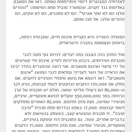
לאזרחיה המבוגרים דימוי והתייחסות נאותה. ראו את המאבק
באלימות נגד זקנים, שהמשרד מוביל תחת הסיסמה: "ההורים
שלנו הם לא שקי אגרוף". הם לא מסכנים, הם לא שקים, הם
ההורים שלנו. אל תכו אותם.
הפעולה השנייה היא הקניית איכות חיים, שתבטיח רווחה,
ביטחון ועצמאות בחברה הישראלית.
מול החזון הזה הצבנו כמה יעדים: להיות גוף מטה לגבי
תוכניות ושירותים, גיבוש מדיניות לטייב איכות חיי קשישים
על ידי מיצוי ואיגום משאבים. אני רוצה שהחברים בחדר יבינו
את הראייה של השר לענייני גמלאים לגבי המושג "איגום
משאבים". ראו דוגמא את נושא טיפולי השיניים לזקנים. אם
נחלק את 170,000 הזקנים הנזקקים לשתי קבוצות, נגיע לכך
ש-85,000 הם ניצולי פליטי שואה. מולם יש תוכנית של קרן
הרווחה בסך 350,000,000 שקלים לנושא משקפיים, שיניים,
מכשירי שמיעה, מנת מזון וחימום. 85,000 האחרים מחולקים
לשתי קבוצות: 17,000 בצפון ובדרום תחת תכנית "שיבה
טובה". זו תוכנית שהנשיא קצב, כשעסק בנשיאות ולא
בדברים אחרים, עשה. גם התוכנית הזו עוסקת בשיניים,
משקפיים, מכשיר שמיעה, מנת מזון וחימום. 71,000 הזקנים
האחרים לקח המשרד לגמלאים בהנחיית השר, והקצה 10,000