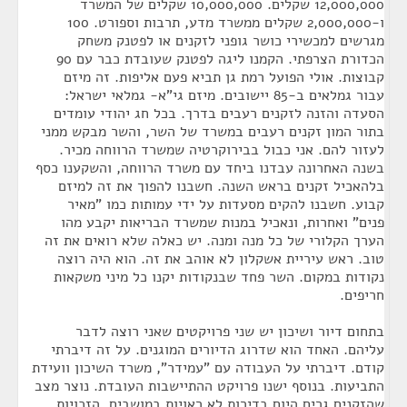
12,000,000 שקלים. 10,000,000 שקלים של המשרד
ו-2,000,000 שקלים ממשרד מדע, תרבות וספורט. 100
מגרשים למכשירי כושר גופני לזקנים או לפטנק משחק
הכדורת הצרפתי. הקמנו ליגה לפטנק שעובדת כבר עם 90
קבוצות. אולי הפועל רמת גן תביא פעם אליפות. זה מיזם
עבור גמלאים ב-85 יישובים. מיזם גי"א- גמלאי ישראל:
הסעדה והזנה לזקנים רעבים בדרך. בכל חג יהודי עומדים
בתור המון זקנים רעבים במשרד של השר, והשר מבקש ממני
לעזור להם. אני כבול בבירוקרטיה שמשרד הרווחה מכיר.
בשנה האחרונה עבדנו ביחד עם משרד הרווחה, והשקענו כסף
בלהאכיל זקנים בראש השנה. חשבנו להפוך את זה למיזם
קבוע. חשבנו להקים מסעדות על ידי עמותות כמו "מאיר
פנים" ואחרות, ונאכיל במנות שמשרד הבריאות יקבע מהו
הערך הקלורי של כל מנה ומנה. יש כאלה שלא רואים את זה
טוב. ראש עיריית אשקלון לא אוהב את זה. הוא היה רוצה
נקודות במקום. השר פחד שבנקודות יקנו כל מיני משקאות
חריפים.
בתחום דיור ושיכון יש שני פרויקטים שאני רוצה לדבר
עליהם. האחד הוא שדרוג הדיורים המוגנים. על זה דיברתי
קודם. דיברתי על העבודה עם "עמידר", משרד השיכון וועידת
התביעות. בנוסף ישנו פרויקט ההתיישבות העובדת. נוצר מצב
שהזקנים גרים היום בדירות לא ראויות במושבים. הזכויות