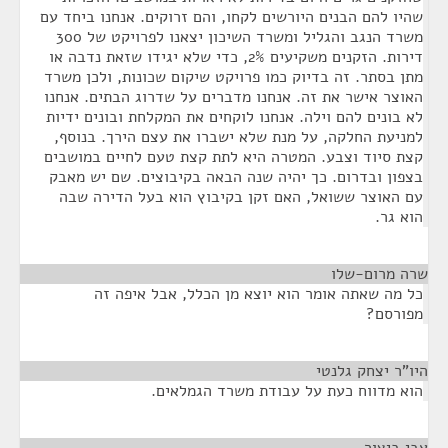
שהיו להם הבנים היורשים לקחו, והם זרוקים. אנחנו ביחד עם
משרד הנגב והגליל ומשרד השיכון יצאנו לפרויקט של 300
דירות. הזקנים משקיעים 2%, כדי שלא יגידו שזאת נדבה או
מתן בסתר. זה בדיוק כמו פרויקט שיקום שכונות, ולכן משרד
האוצר אישר את זה. אנחנו מדברים על שדרוג הבתים. אנחנו
לא בונים להם וילה. אנחנו לוקחים את המקלחת ובונים ידיות
למניעת החלקה, על מנת שלא ישברו את עצם הירך. בנוסף,
קצת סיוד וצבע. המטרה היא לתת קצת טעם לחיים במושבים
בצפון ובדרום. כך יהיה שנה הבאה בקיבוצים. שם יש מאבק
עם האוצר ששואל, האם זקן בקיבוץ הוא בעל הדירה שבה
הוא גר.
שרה מרום-שלו
¶
כל מה שאתה אומר הוא יוצא מן הכלל, אבל איפה זה
מפורסם?
היו"ר יצחק גלנטי
¶
הוא מדווח כעת על עבודת משרד הגמלאים.