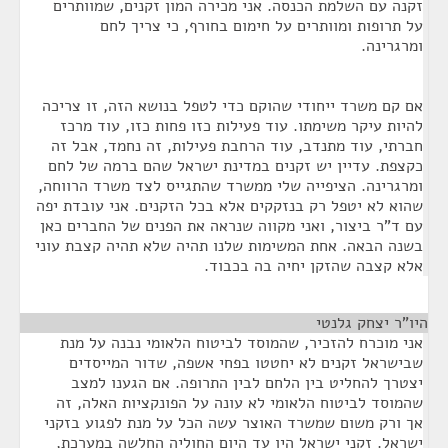
זקנה עם השלמת הכנסה. אני מכירה המון זקנים, שמוותרים
על תרופות ומוותרים על חימום בחורף, כי צריך לחם
ומרגרינה.
אם קם משרד ייחודי שהוקם כדי לטפל בנושא הזה, זו צריכה
להיות עיקר משימתו. עוד פעילות כזו פחות כזו, עוד מרכז
חברתי, עוד מתנדב, עוד הרחבת פעילות, זה נחמד, אבל זה
כקצפת. עדיין יש זקנים במדינת ישראל שהם ברמה של לחם
ומרגרינה. הציפייה שלי ממשרד שהתגייס לצד משרד הרווחה,
שהוא לא יטפל רק בנזקקים אלא בכל הזקנים. אני עובדת יפה
עם ד"ר ביצור, ואני מקווה שנראה את הפנים של החברים כאן
בשנה הבאה. אחת המשימות שלנו תהיה שלא תהיה קצבת עוני
אלא קצבה שהזקן יחיה בה בכבוד.
היו"ר יצחק גלנטי
¶
אני מוכרח להזכיר, שהמוסד לביטוח הלאומי נבנה על מנת
שבישראל זקנים לא יחטטו בפחי אשפה, שדור המייסדים
יצטרך להחליט בין הלחם לבין התרופה. אם הגענו למצב
שהמוסד לביטוח הלאומי לא עונה על הפונקציות האלה, זה
אך ורק משום שמשרד האוצר עשה הכל על מנת לפגוע בזקני
ישראל. זקני ישראל היו עד היום החוליה החלשה במערכת,