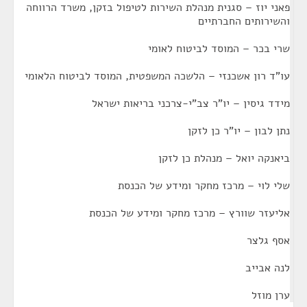
פאני יוז – סגנית מנהלת השירות לטיפול בזקן, משרד הרווחה
והשירותים החברתיים
שרי בכר – המוסד לביטוח לאומי
עו"ד רון אשכנזי – הלשכה המשפטית, המוסד לביטוח הלאומי
מידד גיסין – יו"ר צב"י-צרכני בריאות ישראל
נתן לבון – יו"ר כן לזקן
ביאנקה יואל – מנהלת כן לזקן
שלי לוי – מרכז מחקר ומידע של הכנסת
אליעזר שוורץ – מרכז מחקר ומידע של הכנסת
אסף גלצר
לנה אבייב
ערן מוזל