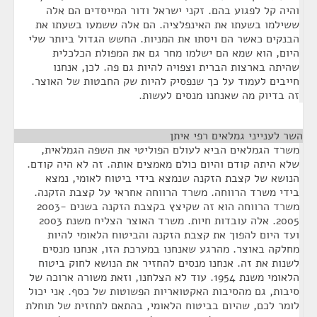
והיה קל לפגוע בהם. זקני ישראל ודור המייסדים הם אלה
ששילמו בשעתו את האינפלציה. הם אלה ששמעו בשעתו את
הבנקים כאשר הם ויסתו את המניות. החשש הגדול ביותר שלי
היום, הוא שמא הם ישלמו מחר גם את המפולת הכלכלית
שהיתה בארצות הברית וצפויה להיות גם פה. לכן, אנחנו
חייבים לעמוד על כך שנפסיק להיות שק החבטות של האוצר.
זה בדיוק מה שאנחנו מנסים לעשות.
השר לענייני גמלאים רפי איתן
¶
משרד הגמלאים הביא לעולם הפוליטי את השפה הגמלאית,
שלא היתה קודם והיום כולם מאמצים אותה. זה לא היה קודם.
הנושא של קצבת הזקנה שנמצא בידי ביטוח לאומי, נמצא
בידי משרד הרווחה. משרד הרווחה אחראי על קצבת הזקנה.
משרד הרווחה הוא זה שקיצץ בקצבת הזקנה בשנים 2003-
2005. אלה עובדות חיות. משרד האוצר הצליח משנת 2003
ועד היום להפוך את קצבת הזקנה והביטוח הלאומי להיות
מחלקה באוצר. מהרגע שאנחנו במערכת הזו, אנחנו מנסים
לשנות את זה. אנחנו מנסים להחזיר את הנושא לחוק ביטוח
הלאומי משנת 1954. עוד לא הצלחנו, וזאת משורה ארוכה של
סיבות, גם מהסיבות האקטואריות הפשוטות של כסף. אני יכול
לומר לכם, שהיום בביטוח הלאומי, בהתאם לתחזית של תוחלת