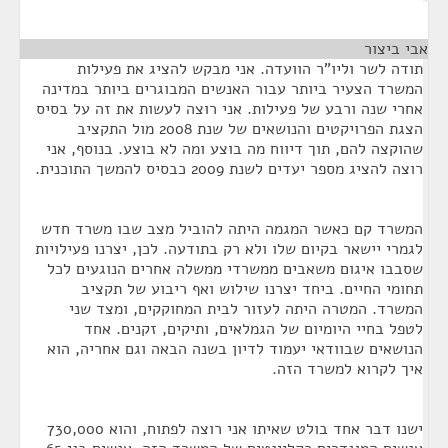
אבי ביצור
¶
תודה לשר וליו"ר הוועדה. אני מבקש להציג את פעילות
המשרד הצעיר ביותר עבור האנשים המבוגרים ביותר במדינה
אחרי שנה ורבע של פעילות. אני רוצה לעשות את זה על בסיס
הצגת הפרויקטים והנושאים של שנת 2008 מול התקציב
שהוקצה להם, תוך דיווח מה בוצע ומה לא בוצע. בנוסף, אני
רוצה להציג מספר יעדים לשנת 2009 כבסיס להמשך התוכנית.
המשרד קם כאשר המגמה היתה להוביל מצב שבו משרד חדש
לגמרי יישאר בקיום שלו ולא רק בתודעה. לכן, יצרנו פעילויות
שסבבו איגום משאבים ממשרדי ממשלה אחרים הנוגעים לכל
תחומי החיים. ביחד יצרנו שילוש ואף ריבוע של תקציב
המשרד. המטרה היתה לעזור לבית המחוקקים, ומצד שני
לטפל בחיי היומיום של הגמלאים, ותיקים, זקנים. אחד
הנושאים שבוודאי יעמוד לדיון בשנה הבאה וגם אחריה, הוא
איך לקרוא למשרד הזה.
ישנו דבר אחד בולט שאיתו אני רוצה לפתוח, והוא 730,000