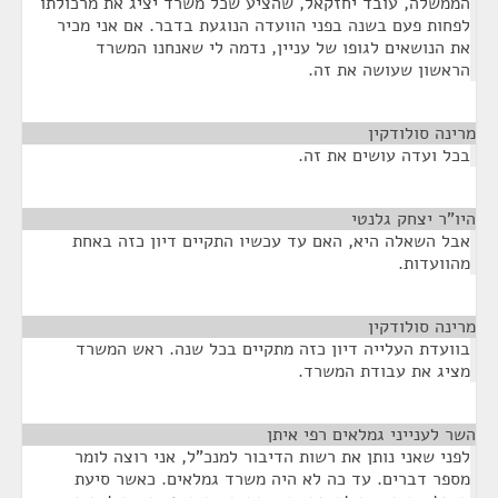
הממשלה, עובד יחזקאל, שהציע שכל משרד יציג את מרכולתו
לפחות פעם בשנה בפני הוועדה הנוגעת בדבר. אם אני מכיר
את הנושאים לגופו של עניין, נדמה לי שאנחנו המשרד
הראשון שעושה את זה.
מרינה סולודקין
¶
בכל ועדה עושים את זה.
היו"ר יצחק גלנטי
¶
אבל השאלה היא, האם עד עכשיו התקיים דיון כזה באחת
מהוועדות.
מרינה סולודקין
¶
בוועדת העלייה דיון כזה מתקיים בכל שנה. ראש המשרד
מציג את עבודת המשרד.
השר לענייני גמלאים רפי איתן
¶
לפני שאני נותן את רשות הדיבור למנכ"ל, אני רוצה לומר
מספר דברים. עד כה לא היה משרד גמלאים. כאשר סיעת