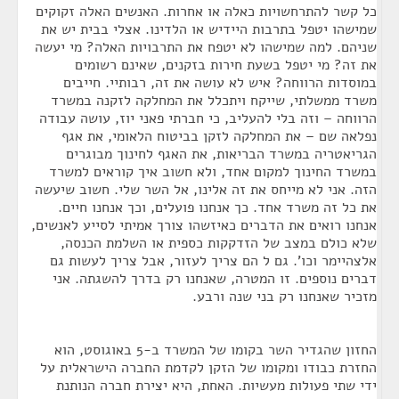
כל קשר להתרחשויות כאלה או אחרות. האנשים האלה זקוקים
שמישהו יטפל בתרבות היידיש או הלדינו. אצלי בבית יש את
שניהם. למה שמישהו לא יטפח את התרבויות האלה? מי יעשה
את זה? מי יטפל בשעת חירות בזקנים, שאינם רשומים
במוסדות הרווחה? איש לא עושה את זה, רבותיי. חייבים
משרד ממשלתי, שייקח ויתכלל את המחלקה לזקנה במשרד
הרווחה – וזה בלי להעליב, כי חברתי פאני יוז, עושה עבודה
נפלאה שם – את המחלקה לזקן בביטוח הלאומי, את אגף
הגריאטריה במשרד הבריאות, את האגף לחינוך מבוגרים
במשרד החינוך למקום אחד, ולא חשוב איך קוראים למשרד
הזה. אני לא מייחס את זה אלינו, אל השר שלי. חשוב שיעשה
את כל זה משרד אחד. כך אנחנו פועלים, וכך אנחנו חיים.
אנחנו רואים את הדברים כאיזשהו צורך אמיתי לסייע לאנשים,
שלא כולם במצב של הזדקקות כספית או השלמת הכנסה,
אלצהיימר וכו'. גם ל הם צריך לעזור, אבל צריך לעשות גם
דברים נוספים. זו המטרה, שאנחנו רק בדרך להשגתה. אני
מזכיר שאנחנו רק בני שנה ורבע.
החזון שהגדיר השר בקומו של המשרד ב-5 באוגוסט, הוא
החזרת כבודו ומקומו של הזקן לקדמת החברה הישראלית על
ידי שתי פעולות מעשיות. האחת, היא יצירת חברה הנותנת