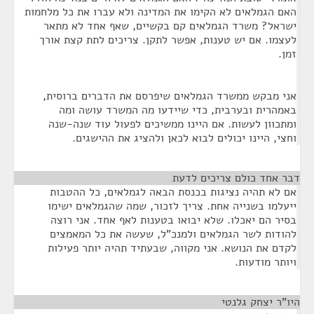
האם הגמלאים לא הקימו את המדינה ולא עברו את כל מלחמות
ישראל? משרד הגמלאים קם בקשיים, שאף אחד לא מתאר
לעצמו. אם יש טענות, אפשר לתקן. צריכים לתת קצת אורך
זמן.
אני מבקש ממשרד הגמלאים שיפרסם את הדברים ברוסית,
באמהרית ובערבית, כדי שיידעו מה המשרד עושה ומה
ומתכוון לעשות. אם היינו ממשיכים לפעול עוד שנה-שנה
וחצי, היינו יכולים לבוא לכאן ולהציג את ההישגים.
דבר אחד כולם צריכים לדעת
¶
אם לא תהיה נציגות בכנסת הבאה לגמלאים, כל ההטבות
ייעלמו בשנייה אחת. צריך לזכור, שמה שהגמלאים ישימו
בסיר הם יאכלו. שלא יבואו בטענות לאף אחד. אני רוצה
להודות לשר הגמלאים ולמנכ"ל, שעשה את כל המאמצים
לקדם את הנושא. אני מקווה, שבעתיד תהיה יותר פעילות
ויותר מודעות.
היו"ר יצחק גלנטי
¶