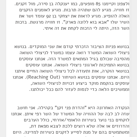
ולצפון וקיימנו 85 מופעים, כמו יענקלה בן סירה, מול זקנים.
זו חוויה. מגיע להם שתהיה תרבות. מגיע לאומנים הזקנים
האלה להופיע. מגיע לראות את יצחקי בן 92 עומד ושר את
השיר שלו "אבא בוא ללונה פארק". זו חוויה מרגשת. בזכות
השר הזה, היתה לי הזכות לקחת את זה איתי.
בנושא פניות הציבור הזכרתי קודם את שני המוקדים. בנושא
ניצולי השואה המשרד רואה עצמו כמשרד לניצולי השואה
מהסיבה שכולם בגיל המתאים למשרד הזה. אנחנו עוסקים
בנושא התמיכות לארגוני ניצולי השואה. אנחנו עוסקים
בנושאי הוקרה, אות ותעודה לכל ניצולי השואה החיים איתנו
היום. אנחנו עוסקים בנושא השיחור (Reaching Out). אנחנו
עוסקים בהקמת מוקד ביצוע זכויות לניצולי השואה,
וממשיכים הלאה כדי לנסות לעזור להם ככל יכולתנו.
הנקודה האחרונה היא "והדרת פני זקן" בקהילה. אני חושב
שזה לב לבה של ההוויה של המשרד של השר רפי איתן. אנחנו
לוקחים בני נוער בשירות הלאומי/אזרחי, כולל הערבים
והדרוזים או אלה שלא רוצים ללכת לצבא מפאת דת,
ומשתמשים בהם על מנת לסייע לזקנים כשירות למדינה. היום