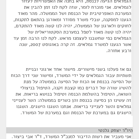
הגמלאים הגיעה לכנסת, היא בחנה את האפשרויות לעזור
לגמלאים. אני מוכרח לומר, שזה לקח לנו זמן להבין את
המערכת האופרטיבית של הכנסת ושל הממשלה. מהר מאוד
הגענו למסקנה, שבלי משרד מסודר ומאורגן בהתאם לתקנות,
לחוקים ולארגון של הממשלה, יהיה לנו קשה מאוד להתקדם,
יהיה לנו קשה מאוד לטפל במערכת הסקטוריאלית של
הגמלאים כפי שחשבנו לעצמנו מראש. לקח לנו הרבה זמן עד
אשר הגענו למשרד גמלאים. זה קרה באוגוסט 2007, שנה
ורבע אחורה.
גם אז פעלנו בשני מישורים. מישור אחד ארגוני ובניית
תשתיות עבור הגמלאים על ידי המשרד, ומישור שני דרך הכוח
של הסיעה בכנסת או הכוח של הסיעה בממשלה על מנת
להשיג שורה של דברים כמו קצבת זקנה, הטיפול בניצולי
השואה, הטיפול בהשלמת הכנסה וטיפול בנושא בריאות. את
זה עשינו הן כסיעה בכנסת והן כשרים בממשלה: השר לענייני
גמלאים והשר לענייני בריאות. אנחנו השגנו הישגים. השגנו
הישגים גם במערכת של הכנסת וגם במערכת של המשרד.
היו"ר יצחק גלנטי
¶
אני מעביר את רשות הדיבור למנכ"ל המשרד, ד"ר אבי ביצור.