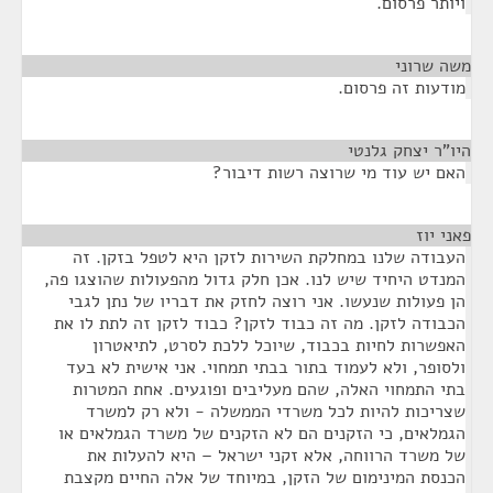
ויותר פרסום.
משה שרוני
¶
מודעות זה פרסום.
היו"ר יצחק גלנטי
¶
האם יש עוד מי שרוצה רשות דיבור?
פאני יוז
¶
העבודה שלנו במחלקת השירות לזקן היא לטפל בזקן. זה
המנדט היחיד שיש לנו. אכן חלק גדול מהפעולות שהוצגו פה,
הן פעולות שנעשו. אני רוצה לחזק את דבריו של נתן לגבי
הכבודה לזקן. מה זה כבוד לזקן? כבוד לזקן זה לתת לו את
האפשרות לחיות בכבוד, שיוכל ללכת לסרט, לתיאטרון
ולסופר, ולא לעמוד בתור בבתי תמחוי. אני אישית לא בעד
בתי התמחוי האלה, שהם מעליבים ופוגעים. אחת המטרות
שצריכות להיות לכל משרדי הממשלה - ולא רק למשרד
הגמלאים, כי הזקנים הם לא הזקנים של משרד הגמלאים או
של משרד הרווחה, אלא זקני ישראל – היא להעלות את
הכנסת המינימום של הזקן, במיוחד של אלה החיים מקצבת