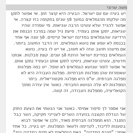
משה שרוני
¶
יש בעיה עם עם ישראל. הבעיה היא קוצר זמן. אי אפשר לתקן
מה שלקחו מהגמלאים במשך 58 שנים בתקופה כזו קצרה. אי
אפשר להגיד שלא עשינו הרבה שגיאות. מי שמודה שהיו
שגיאות, יתקן אותן בעתיד. סיעת גיל שמה במרכז הכנסת את
הידיעה שהגמלאים במדינת ישראל קיימים. 58 שנה אף אחד
בכנסת לא שמע את נושא הגמלאים. זה הדבר החשוב ביותר.
אם מישהו חושב שזה לא חשוב, אז יש לו בעיה. נושא
הגמלאים במדינת ישראל הוזנח 58 שנים. קצת סבלנות. אנחנו
חדשים, עשינו שגיאות, ניסינו לתקן אותן ובעתיד נתקן אותן.
אי אפשר לומר שנושא הגמלאים לא טופל. יש כמה מפלגות
שאומרות שהן מפלגות חברתיות. מפלגת העבודה היא לא
מפלגה חברתית. ש"ס היא מפלגה סקטוריאלית. ביתר
המפלגות לא עלה הנושא החברתי. כאשר אין עזרה מתוך
הקואליציה, ממפלגת העבודה, זה קשה.
אני אספר לך סיפור אמיתי. כאשר אני הגשתי את הצעת החוק
של הגדלת הקצבה בוועדה השרים לענייני חקיקה, השר כבל
התנגד. הוא ממפלגה חברתית מאוד, ולכן אי אפשר לבוא
בטענות לליכוד, לקדימה ולשאר המפלגות. יש בעיה. כל אחד
אומר: "טובת המדינה". האם הגמלאים לא חיים במדינה הזו?