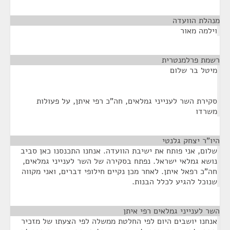
מנהלת הוועדה
¶
וילמה מאור
רשמת פרלמנטרית
¶
מיטל בר שלום
סקירת השר לענייני גמלאים, חה"כ רפי איתן, על פעולות
משרדו
היו"ר יצחק גלנטי
¶
שלום, אני פותח את ישיבת הוועדה. אנחנו התכנסנו כאן סביב
נושא גמלאי ישראל. נפתח בסקירה של השר לענייני גמלאים,
חה"כ רפאל איתן. לאחר מכן נקיים חילופי דברים, ואני מקווה
שנוכל להגיע לכלל הבנות.
השר לענייני גמלאים רפי איתן
¶
אנחנו יושבים היום לפי החלטת ממשלה לפי הצעתו של מזכיר