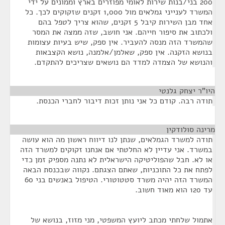
200 בני/בנות שירות לאומי מפוזרים בארץ וממונים על ידי
המשרד לענייני גמלאים מול 1,000 זקנים שזקוקים לכך. כל
אחד מבן השירות קיבל 5 זקנים, שהוא צריך לטפל בהם
ולכתוב את סיפור חייהם. אני חושב, שזה ממצה את המסר
שהמשרד הזה מנסה להעביר. אין ספק, שיש בעיות עצומות
בנושא הזקנה. אין ספק, שאלמן/אלמנה, נושא הקצבאות
והנושא של הצמדה למדד הם נושאים שצריכים להתקדם.
היו"ר יצחק גלנטי
¶
תודה רבה. קודם כל אני נותן זכות דיבור לחברי הכנסת.
מרינה סולודקין
¶
תודה למשרד הגמלאים, שנתן לנו דיווח ראשון מה הוא עושה
במשרד. אני עדיין לא החלטתי אם אנחנו זקוקים למשרד הזה
או לא. חבל שהפוליטיקה הישראלית לא נתנה מספיק זמן כדי
לפתח את כל התוכניות, שאתם הצגתם. נקווה שבכנסת הבאה
המשרד הזה יהיה משרד סטטוטורי. הטיפול באנשים בני 60
עד 120 הוא מאוד חשוב.
אתמול שלחתי מכתב ליועץ המשפטי, מני מזוז, בנושא של