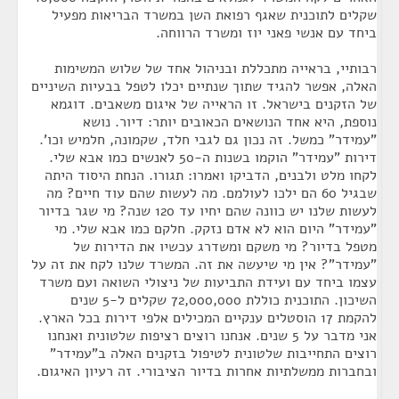
שקלים לתוכנית שאגף רפואת השן במשרד הבריאות מפעיל
ביחד עם אנשי פאני יוז ומשרד הרווחה.
רבותיי, בראייה מתכללת ובניהול אחד של שלוש המשימות
האלה, אפשר להגיד שתוך שנתיים יכלו לטפל בבעיות השיניים
של הזקנים בישראל. זו הראייה של איגום משאבים. דוגמא
נוספת, היא אחד הנושאים הכאובים יותר: דיור. נושא
"עמידר" כמשל. זה נכון גם לגבי חלד, שקמונה, חלמיש וכו'.
דירות "עמידר" הוקמו בשנות ה-50 לאנשים כמו אבא שלי.
לקחו מלט ולבנים, הדביקו ואמרו: תגורו. הנחת היסוד היתה
שבגיל 60 הם ילכו לעולמם. מה לעשות שהם עוד חיים? מה
לעשות שלנו יש כוונה שהם יחיו עד 120 שנה? מי שגר בדיור
"עמידר" היום הוא לא אדם נזקק. חלקם כמו אבא שלי. מי
מטפל בדיור? מי משקם ומשדרג עכשיו את הדירות של
"עמידר"? אין מי שיעשה את זה. המשרד שלנו לקח את זה על
עצמו ביחד עם ועידת התביעות של ניצולי השואה ועם משרד
השיכון. התוכנית כוללת 72,000,000 שקלים ל-5 שנים
להקמת 17 הוסטלים ענקיים המכילים אלפי דירות בכל הארץ.
אני מדבר על 5 שנים. אנחנו רוצים רציפות שלטונית ואנחנו
רוצים התחייבות שלטונית לטיפול בזקנים האלה ב"עמידר"
ובחברות ממשלתיות אחרות בדיור הציבורי. זה רעיון האיגום.