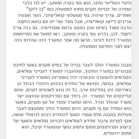
היעד השלישי שלנו, הוא גוף בקרה ומעקב. יש לנו כלבי
שמירה על זכויות זקנים מחוץ לממשלה כמו "כן לזקן"
ואחרים. צריך שיהיה גוף ממשלתי קואליציוני. השר ואנשיו
צריכים לייצג קואליציה, אבל מצד שני יש עם נושא הזקנה
הרבה מאוד בעיות שהן כמעט ברמת אופוזיציה. גם בזה צריך
לטפל. לכן, נדרש גוף בקרה ומעקב. ראו למשל את התייחסות
המשרד לדוח דורנר. תראו מה אמר המשרד הזה שהדוח הזה
יצא לפני החלטת הממשלה.
מבנה המשרד הולך לעבר בנייה על בסיס תקנים באגף לחינוך
מבוגרים במשרד החינוך, שהועברו למשרד לענייני גמלאים.
הקורסים להעשרה והכשרה יהיו באחריות המשרד לענייני
גמלאים. בנוסף, הנושא של החזרת הרכוש היהודי הגזול הן
באירופה והן במדינות ערב. כל זה נוגע לאנשים זקנים, שהם
קליינטים של המשרד. זה ביחד עם הפרויקטים שהוצגו יצר
משרד שהולך וגדל. היום המשרד עומד על 50 תקנים, כאשר
הוא התחיל עם 15 תקנים. היום המשרד הולך ומתעצם לעבר
פעילות במבנה תלת אגפי: האגף להחזרת רכוש לניצולי שואה,
אגף לפניות ציבור ומידע לגמלאים וזכויות גמלאים והאגף של
ביצוע הפרויקטים.תחום עיסוק נוסף שהמשרד קיבל, הוא
תחום ירושלים.