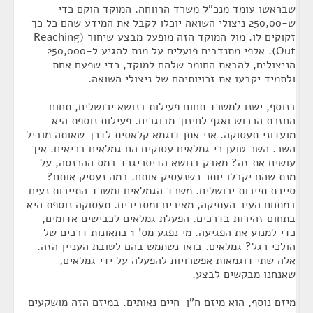
שבראשו עומד מנכ"ל משרד הרווחה. המוקד הוקם כדי
ש-250,00 ניצולי השואה יוכלו לקבל את המידע שהם כל כך
זקוקים לו. מול המוקד הזה מופעל מבצע שיחור (Reaching
Out). אלפי מתנדבים פועלים על מנת להגיע ל-250,000
הניצולים, להבאת החומר שלהם למוקד, כדי שפעם אחת
ולתמיד יקבעו את זכויותיהם של ניצולי השואה.
בנוסף, ישנו למשרד תחום פעילות בנושא ירושלים, תחום
החזרת הרכוש ואגף לחינוך מבוגרים. פעילות נוספת היא
מועדוני תעסוקה. אני אתן דוגמא קלאסית לדרך שאותה מוביל
השר. השר טוען כי גמלאים עסוקים הם גמלאים בריאים. איך
עושים את זה? מאבק בנושא הדיסריגרד במס ההכנסה, על
מנת שהם יקבלו יותר כשנעסיק אותם. במה נעסיק אותם?
סיירת תיירות ירושלים. משרד הגמלאים ומשרד התיירות נעים
במתחם העיר העתיקה, מאירים ומסבירים. תעסוקה נוספת היא
בתחום זהירות בדרכים. הפעלת גמלאים לכבישים אדומים,
כדי למנוע את הפגיעה. מי נפגע מס' 1 בתאונות דרכים של
הולכי רגל? גמלאים. בואו נשתמש בהם לטובת העניין הזה.
אלה שתי דוגמאות אפשרויות להפעלה על ידי גמלאים,
שאנחנו מבקשים לבצע.
מיזם נוסף, הוא מיזם ח"ן-חיים נאותים. במיזם הזה מושקעים