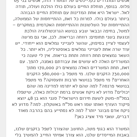
אנשים המוגדרים כקליינטים של המשרד הזה, אנשים בני 65
פלוס. בנוסף, תוחלת החיים בעולם כולו הולכת ועולה, תודה
לאל. ישראל היא אחת המדינות עם תוחלת החיים הגבוהה
ביותר בעולם כולו. למרות כל זאת, ההתייחסות של הממשלה,
ההתייחסות של השלטונות וההתייחסות האקדמית במחקרים –
למשל, בחיפה ובבאר שבע בנושא הגרונטולוגיה הולכת
ונוגעת בשני תחומים: רווחה ובריאות. לכן, אני גם מרשה
לעצמי לציין בסיפוק, שהשר לענייני גמלאים הוא ייחודי. יש
עוד שרה אחת לענייני גמלאים באוסטרליה, ולא יותר. כל
השאר נמצאים תחת רווחה ותחת בריאות. אין לי טענה כי
המשרדים האלה לא עושים את עבודתם נאמנה, להפך. עם
זאת, תחת המשרדים האלה נמצאים רק 170,000 מתוך
730,000 הזקנים שלנו. מי מטפל ב-560,000 הזקנים
האחרים? מי מטפל בנושאי תרבות ותעסוקה? מי מטפל
בנושאי פרנסה? למה שהם לא יתרמו למדינה מה שהם
יכולים? מדוע לא ניקח אנשים ברמת יכולות כאלה, שיטפלו
במל"ח-משק לשעת חירום הישראלי? סגני הוא בן 48 יוצא
פיקוד העורף ואותו שמו ראש מל"ח באשקלון. למה? מדוע לא
ניקח אדם מבוגר יותר? למה לא נסתייע בהם בהרבה מאוד
דברים, שאני מיד אציג כאן?
המשרד הוא כגוף מטה, החושב שהצורך לטפל בזקנים שלנו,
באבות המייסדים שלנו, הוא צורך אמיתי החייב להמשיך בלי