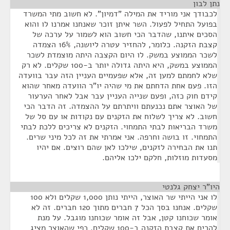
נתן לבון
¶
לכבודך אני מוריד את המילה "דמיון". לא חשוב מתי המשרד
בפועל התחיל לפעול. השר איתן זוכר שאנחנו אמרנו לו והוא
הסכים איתנו, שהדבר הכי חשוב הוא לשמור על ערכה של
קצבת הזקנה. כלומר, להחזיר עטרה ליושנה, 16% הצמדה
לשכר הממוצע במשק. לו היום הקצבה היתה מוצמדת לשכר
הממוצע במשק, היא היתה גדולה יותר ב-100 שקלים. לא רק
שלא לחמתם למען זה, אלא שפעמיים העניין הזה עבר בוועדה
הזו. פעם אחת הדחתם את מי שהיה יו"ר הוועדה מאחר שהוא
קידם חוק כזה, ופעם שנייה העניין עבר אבל לאחר הערעור
של האוצר אתם נכנעתם וויתרתם על ההצמדה. זה הדבר הכי
חשוב. לא צריך לשלוח את הזקנים עם נקודות או עם סל של
משרד הבריאות לבתי התמחוי. הזקנים לא צריכים ללכת לבתי
התמחוי. זו בושה וחרפה. אני אמרתי את זה לכל מיני שרים.
תנו את הבחירה לזקנים, שילכו לאן שהם רוצים. אם יהיו
מסעדות מוזלות, חלקם ילכו אליהם.
היו"ר יצחק גלנטי
¶
לו אני הייתי שר האוצר, הייתי נותן 1,000 שקלים ולא 100
שקלים. אנחנו בסך הכל 7 חברים מתוך 120 חברים. זה לא
אומר שכוחנו קטן, אבל זה אומר שכוחנו מוגבל. על מנת
להרים את קצבת הזקנה ב-100 שקלים. כפי שהאוצר מציג