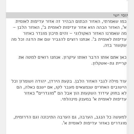
יוסי ישי
¶
כמו שאמרתי, האזור הכתום הבהיר זה אזור עדיפות לאומית
א', האזור הכהה הוא אזור עדיפות לאומית ב', האזור הלבן –
מה שאמרנו האזור האקולוגי – והים תיכון מוגדר כאזור
עדיפות לאומית ב'. אנחנו רוצים להגביר שם את הדגה וכל מה
שקשור בזה.
כאן אתם אותו הדבר ואותו עיקרון. אנחנו רואים למטה את
קריית גת-אשקלון.
עוד מילה לגבי האזור הלבן. בקעת הירדן, יהודה ושומרון וכל
הישובים האחרים שנמצאים מעבר לקו, אם ישנם כאלה, הם
לא בחוק עידוד השקעות הון אבל הם "מוגדרים" כאזור
עדיפות לאומית א' במענק מינהלתי.
למעשה כל הנגב, הערבה, גם הערבה התיכונה וגם הדרומית,
מוגדרים כאזור עדיפות לאומית א'.