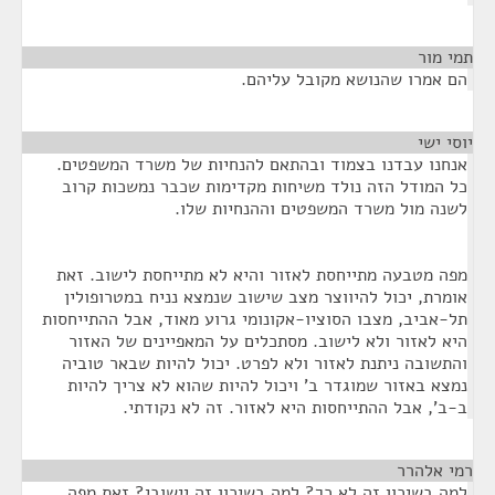
תמי מור
¶
הם אמרו שהנושא מקובל עליהם.
יוסי ישי
¶
אנחנו עבדנו בצמוד ובהתאם להנחיות של משרד המשפטים.
כל המודל הזה נולד משיחות מקדימות שכבר נמשכות קרוב
לשנה מול משרד המשפטים וההנחיות שלו.
מפה מטבעה מתייחסת לאזור והיא לא מתייחסת לישוב. זאת
אומרת, יכול להיווצר מצב שישוב שנמצא נניח במטרופולין
תל-אביב, מצבו הסוציו-אקונומי גרוע מאוד, אבל ההתייחסות
היא לאזור ולא לישוב. מסתכלים על המאפיינים של האזור
והתשובה ניתנת לאזור ולא לפרט. יכול להיות שבאר טוביה
נמצא באזור שמוגדר ב' ויכול להיות שהוא לא צריך להיות
ב-ב', אבל ההתייחסות היא לאזור. זה לא נקודתי.
רמי אלהרר
¶
למה בשיכון זה לא כך? למה בשיכון זה יישובי? זאת מפה