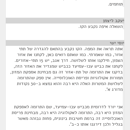
תוחמים.
יעקב ליצמן
¶
השאלה איפה נקבע הקו.
יוסי ישי
¶
אתה תראה את המפה. הקו נקבע בהתאם להגדרה של תתי
אזור, כמו שאמרתי. כמו שאתם רואים כאן, לקחנו את אזור
הצפון, חילקנו אותו לשלושה. דרך אגב, יש 15 תתי-אזורים.
לקחנו את כביש עכו-עמיעד ככביש שמגדיר את האזור הזה,
בדקנו את התרומה של תת-אזור זה גם מבחינת אספקת המזון,
תמורות אקולוגיות ופריסת האוכלוסייה. אין ספק שהתרומה
לשלושת המטרות האלה היא רבה והוא נמצא ב-30 נקודות
מדורג א'.
אני יורד לדרומית מכביש עכו-עמיעד, שם התרומה לאספקת
המזון היא רבה, התרומה לאקולוגיה היא רבה, מבחינת פריסת
האוכלוסייה זה ברמת חשיבות בינונית, פחות גבוהה מאשר
בגליל ולכן דירגנו אותו כ-ב'.