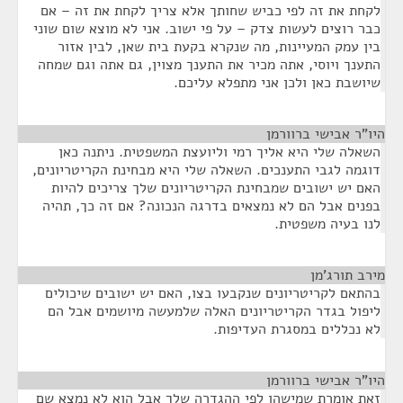
לקחת את זה לפי כביש שחותך אלא צריך לקחת את זה – אם
כבר רוצים לעשות צדק – על פי ישוב. אני לא מוצא שום שוני
בין עמק המעיינות, מה שנקרא בקעת בית שאן, לבין אזור
התענך ויוסי, אתה מכיר את התענך מצוין, גם אתה וגם שמחה
שיושבת כאן ולכן אני מתפלא עליכם.
היו"ר אבישי ברוורמן
¶
השאלה שלי היא אליך רמי וליועצת המשפטית. ניתנה כאן
דוגמה לגבי התענכים. השאלה שלי היא מבחינת הקריטריונים,
האם יש ישובים שמבחינת הקריטריונים שלך צריכים להיות
בפנים אבל הם לא נמצאים בדרגה הנכונה? אם זה כך, תהיה
לנו בעיה משפטית.
מירב תורג'מן
¶
בהתאם לקריטריונים שנקבעו בצו, האם יש ישובים שיכולים
ליפול בגדר הקריטריונים האלה שלמעשה מיושמים אבל הם
לא נכללים במסגרת העדיפות.
היו"ר אבישי ברוורמן
¶
זאת אומרת שמישהו לפי ההגדרה שלך אבל הוא לא נמצא שם