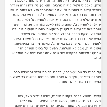
המטרות היא מרבית. זאת אומרת, אזור שתרומתו לאספקת
מזון, לאכלוס ולאקולוגיה מרבית, הוא 30 נקודות והוא מוגדר
כאזור עדיפות לאומית א'. אזור שתרומתו היא לא פחות מ-20
נקודות, מוגדר כאזור עדיפות לאומית ב'. החידוש הוא שגם
אזורים שלא מוגדרים כאזור עדיפות לאומית א' ולא כאזור
עדיפות לאומית ב', שהם מתחת ל-20 נקודות, אנחנו רואים
אותם כאזורי עדיפות לעניין השקעות בתחום האקולוגיה. זה
החידוש ולקח הרבה זמן לשכנע את האוצר ואת משרד
המשפטים בדבר הזה. שנים אנחנו נאבקנו מול משרד האוצר
לאפשר לנו השקעות גם באזור ג', כאשר מדובר בהשקעות
אקולוגיות, אבל לא הצלחנו. הפעם על בסיס המודל הזה
שכנענו ולפחות לתקופה של שנה אנחנו מכניסים את החידוש
הזה.
על בסיס כל מה שאמרתי, בדקנו כל תת אזור והטבלה כבר
עומדת לפניכם, איך הוא עומד ומה תרומתו להשגת כל שלושת
המטרות כך גם דירגנו אותו.
עשינו מאמץ ללכת בקווים ישרים, שלא ייווצר מצב, כמו
שעשו בשנים קודמות, שמשנים את המפה בהתאם לאלה
שיושבים ומכינים אותה. קבענו קווים ישרים וברורים שהם