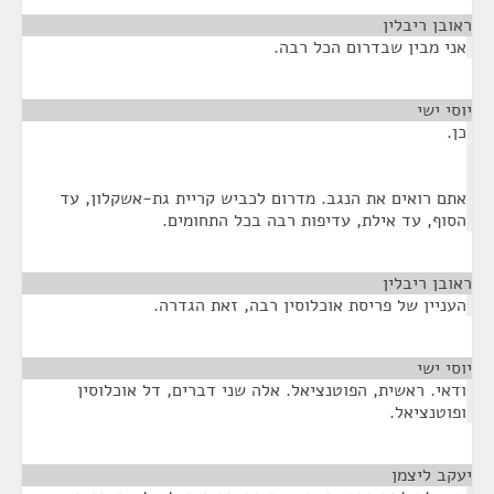
ראובן ריבלין
¶
אני מבין שבדרום הכל רבה.
יוסי ישי
¶
כן.
אתם רואים את הנגב. מדרום לכביש קריית גת-אשקלון, עד
הסוף, עד אילת, עדיפות רבה בכל התחומים.
ראובן ריבלין
¶
העניין של פריסת אוכלוסין רבה, זאת הגדרה.
יוסי ישי
¶
ודאי. ראשית, הפוטנציאל. אלה שני דברים, דל אוכלוסין
ופוטנציאל.
יעקב ליצמן
¶