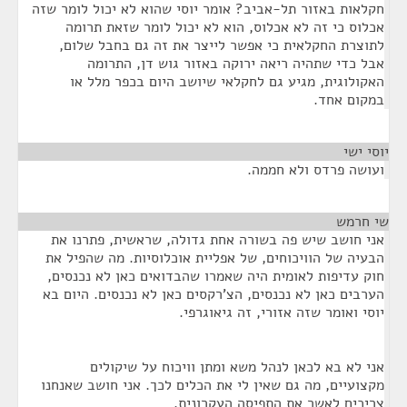
חקלאות באזור תל-אביב? אומר יוסי שהוא לא יכול לומר שזה
אכלוס כי זה לא אכלוס, הוא לא יכול לומר שזאת תרומה
לתוצרת החקלאית כי אפשר לייצר את זה גם בחבל שלום,
אבל כדי שתהיה ריאה ירוקה באזור גוש דן, התרומה
האקולוגית, מגיע גם לחקלאי שיושב היום בכפר מלל או
במקום אחד.
יוסי ישי
¶
ועושה פרדס ולא חממה.
שי חרמש
¶
אני חושב שיש פה בשורה אחת גדולה, שראשית, פתרנו את
הבעיה של הוויכוחים, של אפליית אוכלוסיות. מה שהפיל את
חוק עדיפות לאומית היה שאמרו שהבדואים כאן לא נכנסים,
הערבים כאן לא נכנסים, הצ'רקסים כאן לא נכנסים. היום בא
יוסי ואומר שזה אזורי, זה גיאוגרפי.
אני לא בא לכאן לנהל משא ומתן וויכוח על שיקולים
מקצועיים, מה גם שאין לי את הכלים לכך. אני חושב שאנחנו
צריכים לאשר את התפיסה העקרונית.