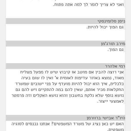
ואני לא צריך לומר לך למה אתה פתוח.
ניסן סלומינסקי
¶
גם הפוך יכול להיות.
מירב תורג'מן
¶
גם הפוך.
רמי אלהרר
¶
אני רוצה להבין אם מושב או קיבוץ שיש לו מפעל מצליח
מאוד, נמצא באזור עדיפות לאומית א' ואין לו שום בעיה
כלכלית, איך הוא יכול להיות מועדף על פני ישובים שמשרד
החקלאות מכיר אותם, שאין להם במה להתקיים ויש להם גם
נושא נוסף שלא נלקח בחשבון והוא נושא האקלים וזה פרמטר
לאמצעי ייצור.
היו"ר אבישי ברוורמן
¶
האם יש כאן נציג של משרד המשפטים? אנחנו נכנסים לסוגיה
משפטית.