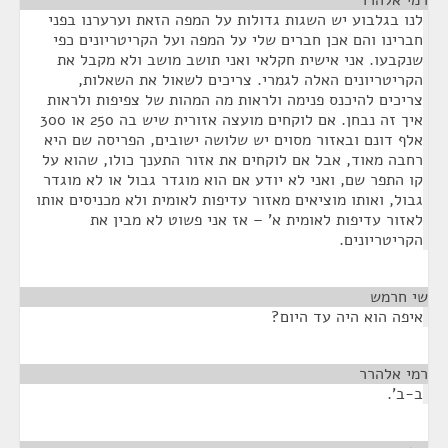
רמי אלהרר
¶
לנו בגלבוע יש השגות גדולות על המפה הזאת וערערנו בפני
חברינו והם אכן חברים שלי על המפה ועל הקריטריונים כפי
שנקבעו. אני אישית חקלאי ואני תושב מושב ולא מקבל את
הקריטריונים האלה לגמרי. צריכים לשאול את השאלות,
צריכים להיכנס פנימה ולראות מה המהות של צפיפות ולראות
איך זה נבחן. אם לוקחים מועצה אזורית שיש בה 250 או 300
אלף דונם ובאזור מסוים יש שלושה ישובים, הפריסה שם היא
רחבה מאוד, אבל אם לוקחים את אזור התענך כולו, שהוא על
קו התפר שם, ואני לא יודע אם הוא מוגדר גבול או לא מוגדר
גבול, ואותו מוציאים מאזור עדיפות לאומית ולא מכניסים אותו
לאזור עדיפות לאומית א' – אז אני פשוט לא מבין את
הקריטריונים.
שי חרמש
¶
איפה הוא היה עד היום?
רמי אלהרר
¶
ב-ב'.