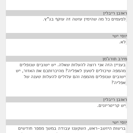
ראובן ריבלין
¶
לפעמים כל מה שהימין עושה זה עוקף בג"ץ.
יוסי ישי
¶
לא.
מירב תורג'מן
¶
בעניין הזה אני רוצה להעלות שאלה. יש ישובים שנופלים
מהמפה שיכולים לטעון לאפליה? מהיכרותכם את האזור, יש
ישובים שנופלים מהמפה והם עלולים להעלות טענה של
אפליה?
ראובן ריבלין
¶
יש קריטריונים.
יוסי ישי
¶
ברשות היושב-ראש, השקענו עבודה במשך מספר חודשים