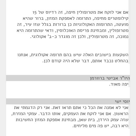
אם אני לוקח את מטרופולין חיפה, זה רדיוס של 15
קילומטרים מחיפה, התרומה לאספקת המזון, ברור שהיא
מועטה, התרומות האקולוגיות כן ברורות בגלל שזו עיר, זה
מטרופולין, ומבחינת פריסת האוכלוסין, ודאי שהתרומה היא
נמוכה, זה מטרופולין, ולכן זה מוגדר כ-ב' אקולוגי.
השקעות בישובים האלה שיש בהם תרומה אקולוגית, אנחנו
בהחלט נכבד אותם, דבר שלא היה קודם לכן.
היו"ר אבישי ברוורמן
¶
יפה מאוד.
יוסי ישי
¶
אני לא אמנה את הכל כי אתם תראו זאת. אני רק הדגמתי את
הראשון. אם אני לוקח את העמקים, אותו הדבר. עמקי המזרח,
שזה עמק הירדן, בית שאן, מבחינת אספקת המזון החשיבות
היא רבה, יש פה מים מליחים.