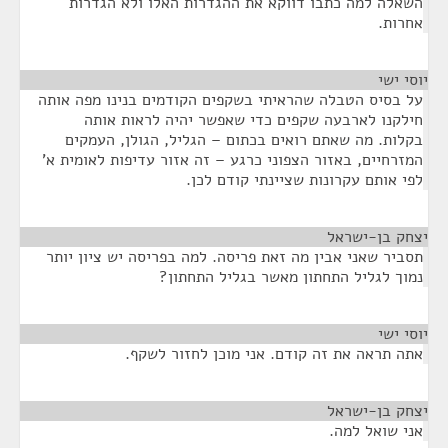
השאלה למה כתבו דווקא את ההגדרות האלו ולא הגדרות
אחרות.
יוסי ישי
¶
על בסיס הטבלה שהראיתי בשקפים הקודמים בנינו מפה אותה
חילקנו לארבעה שקפים כדי שאפשר יהיה לראות אותה
בקלות. מה שאתם רואים בכתום – הגליל, הגולן, העמקים
המזרחיים, באזור הצפוני כרגע – זה אזור עדיפות לאומית א'
לפי אותם עקרונות שציינתי קודם לכן.
יצחק בן-ישראל
¶
תסביר שאני אבין מה זאת פריסה. למה בפריסה יש ציון יותר
נמוך לגליל התחתון מאשר בגליל התחתון?
יוסי ישי
¶
אתה תראה את זה קודם. אני מוכן לחזור לשקף.
יצחק בן-ישראל
¶
אני שואל למה.