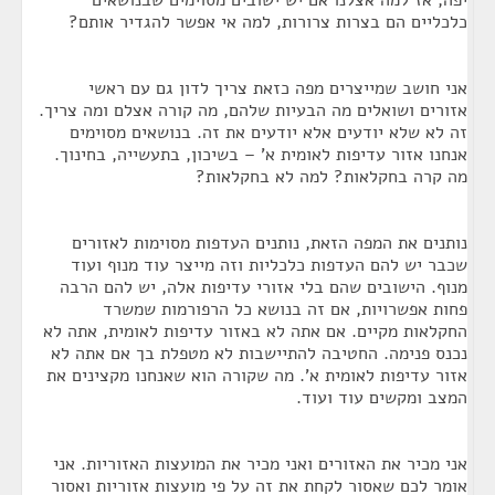
יפה, אז למה אצלנו אם יש ישובים מסוימים שבנושאים
כלכליים הם בצרות צרורות, למה אי אפשר להגדיר אותם?
אני חושב שמייצרים מפה כזאת צריך לדון גם עם ראשי
אזורים ושואלים מה הבעיות שלהם, מה קורה אצלם ומה צריך.
זה לא שלא יודעים אלא יודעים את זה. בנושאים מסוימים
אנחנו אזור עדיפות לאומית א' – בשיכון, בתעשייה, בחינוך.
מה קרה בחקלאות? למה לא בחקלאות?
נותנים את המפה הזאת, נותנים העדפות מסוימות לאזורים
שכבר יש להם העדפות כלכליות וזה מייצר עוד מנוף ועוד
מנוף. הישובים שהם בלי אזורי עדיפות אלה, יש להם הרבה
פחות אפשרויות, אם זה בנושא כל הרפורמות שמשרד
החקלאות מקיים. אם אתה לא באזור עדיפות לאומית, אתה לא
נכנס פנימה. החטיבה להתיישבות לא מטפלת בך אם אתה לא
אזור עדיפות לאומית א'. מה שקורה הוא שאנחנו מקצינים את
המצב ומקשים עוד ועוד.
אני מכיר את האזורים ואני מכיר את המועצות האזוריות. אני
אומר לכם שאסור לקחת את זה על פי מועצות אזוריות ואסור