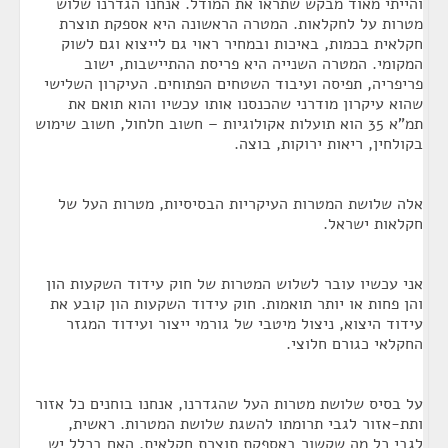
והייתי מאוד מבקש שתראו את המודל. אנחנו הגדרנו שלוש
מטרות על לחקלאות. המטרה הראשונה היא אספקת תוצרת
חקלאית בכמות, באיכות ובמחיר ראוי גם לייצוא וגם לשוק
המקומי. המטרה השנייה היא פריסת ההתיישבות, ישוב
פריפריה, תפיסה ועיבוד השטחים הפתוחים. העיקרון השלישי
שהוא עיקרון מודרני שהכנסנו אותו עכשיו והוא תואם את
תמ"א 35 הוא תועלות אקולוגיות – חשוב חלחול, חשוב שימוש
בקולחין, ריאות ירוקות, בוצה.
אלה שלושת המטרות העיקריות הבסיסיות, מטרות העל של
חקלאות ישראל.
אני עכשיו עובר לשלוש המטרות של חוק עידוד השקעות הון
והן פחות או יותר תואמות. חוק עידוד השקעות הון קובע את
עידוד היצוא, ניצול מיטבי של גורמי ייצור ועידוד המגזר
החקלאי כגורם חלוצי.
על בסיס שלושת מטרות העל שהגדרנו, אנחנו בוחנים כל אזור
ותת-אזור לגבי תרומתו להשגת שלושת המטרות. ראשית,
לגבי כל מה שקשור באספקת תוצרת חקלאית, האם בכלל יש