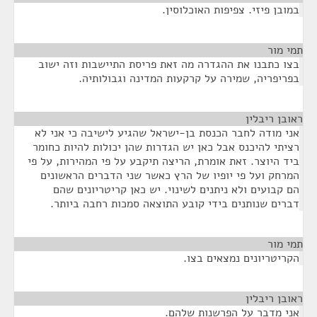
במובן פיזי. צפיפות האוכלוסין.
תמי מור
¶
בצו כתבנו את ההגדרה מה זאת פריסת התיישבות וזה ישוב
בפריפריה, שמירה על קרקעות המדינה וגבולותיה.
ראובן ריבלין
¶
אני מודה לחבר הכנסת בן-ישראל שהגיע לישיבה כי אני לא
רציתי להיכנס אבל כאן יש הגדרות שהן יכולות להיות כחומר
ביד היוצר. זאת אומרת, הריצה תיקבע על פי המהירות, על פי
המרחק ועל פי יופיו של הרץ כאשר שני הדברים הראשונים
הם קבועים ולא ניתנים לשינוי. יש כאן קריטריונים שהם
דברים שנותנים בידי קובע התוצאה סמכות רחבה ביותר.
תמי מור
¶
הקריטריונים נמצאים בצו.
ראובן ריבלין
¶
אני מדבר על הפרשנות שלהם.