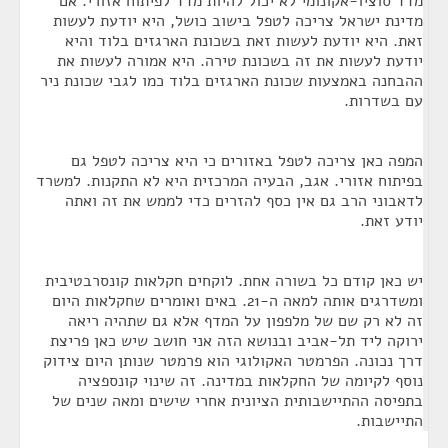
מדד סוציו-אקונומי לא יכול להיות מדד לפיתוח אזורי. אם
מדינת ישראל צריכה לטפל בישוב כושל, היא יודעת לעשות
זאת. היא יודעת לעשות זאת בשכונת הארגזים בלוד והיא
יודעת לעשות את זה בשכונת טירה. היא אמורה לעשות את
ההבחנה באמצעות שכונת הארגזים בלוד כמו לגבי שכונת ניר
עם בשדרות.
המפה כאן צריכה לטפל באזורים כי היא צריכה לטפל גם
בפיתוח אזורי. אגב, הבעיה המרכזית היא לא התקנות. למשרד
לדאבוני הרב גם אין כסף להזרים כדי לממש את זה ואתה
יודע זאת.
יש כאן קודם כל בשורה אחת. לוקחים חקלאות קונסרבטיבית
ומשדרגים אותה למאה ה-21. באים ואומרים שחקלאות היום
זה לא רק שם של מלפפון על המדף אלא גם שתהיה ריאה
ירוקה ליד תל-אביב ובנושא הזה אני חושב שיש כאן פריצת
דרך נכונה. הפרמטר האקולוגי הוא פרמטר שנותן היום צידוק
נוסף לקיומה של החקלאות במדינה. זה שינוי קונספציה
בתפיסה ההתיישבותית הציונית אחרי שישים ומאה שנים של
התיישבות.