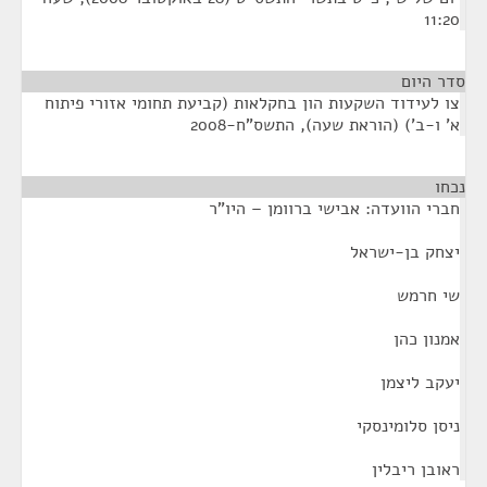
11:20
סדר היום
צו לעידוד השקעות הון בחקלאות (קביעת תחומי אזורי פיתוח
א' ו-ב') (הוראת שעה), התשס"ח-2008
נכחו
¶
חברי הוועדה: אבישי ברוומן – היו"ר
יצחק בן-ישראל
שי חרמש
אמנון כהן
יעקב ליצמן
ניסן סלומינסקי
ראובן ריבלין