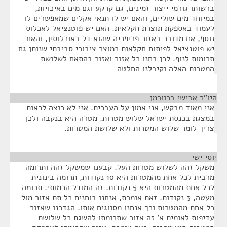
ברשותו גורמי ייצור זמינים, גם קרקע וגם מים באיכויות,
במיוחד מים שוליים, והאם יש לו תנאי אקלים שמאפשרים לו
לעמוד באספקת תוצרת חקלאית. האם יש פוטנציאל לאכלוס
נוסף, אם מדובר באזור פריפריה שהוא דל באוכלוסין, והאם
יש פוטנציאל לפיתוח חקלאות כמוצר ציבורי סביבתי שנותן גם
תרומות לנוף. לכן בחנו כל אזור ואזור בהתאם לשלושת
המטרות האלה וקיבלנו החלטה
היו"ר אבישי ברוורמן
¶
אני מאוד מבקש, אני אמון על העברית. אני לא רוצה לראות
במצגת בכנסת ישראל שלוש מטרות. מטרה היא בנקבה ולכן
צריך לומר שלוש המטרות ולא שלושת המטרות.
יוסי ישי
¶
משקל זהה לשלוש מטרות העל. קבענו שמשקל זהה ותרומה
מרבית לכל אחת מהמטרות היא 10 נקודות, תרומה בינונית
לכל אחת מהמטרות היא 5 נקודות. זה המודל הכמותי. תרומה
מעטה, 3 נקודות. זאת אומרת, אנחנו בוחנים כל תת אזור מול
כל אחת מהמטרות וכך אנחנו מסווגים אותו. הגדרנו שאזור
עדיפות לאומית א' זה אזור שתרומתו להשגת כל שלושת