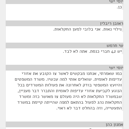
יוסי ישי
¶
כן.
ראובן ריבלין
¶
גילוי נאות. אני בלובי למען החקלאות.
שי חרמש
¶
יש 42 חברי כנסת. אתה לא לבד.
יוסי ישי
¶
כמו שאמרתי, אנחנו מבקשים לאשר צו הקובע את אזורי
עדיפות לאומית. שואלים אותי למה עכשיו. משרד המשפטים
והיועץ המשפטי בודק לאחרונה את פעולות המשרדים בכל
הנוגע לקביעת אזורי עדיפות לאומית והתברר דבר מעניין,
שבמשרד החקלאות לא היה מעולם צו מאושר כזה ומשרד
החקלאות נהג לפעול בהתאם למפה שהייתה קיימת במשרד
התעשייה, וזה בהחלט דבר לא ראוי.
אמנון כהן
¶