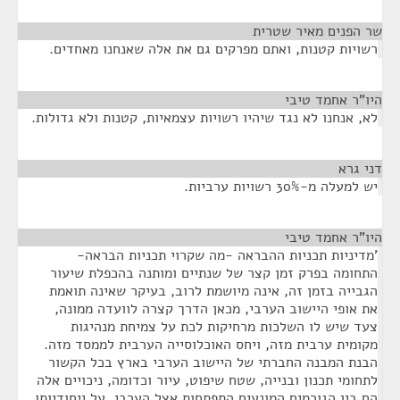
שר הפנים מאיר שטרית
¶
רשויות קטנות, ואתם מפרקים גם את אלה שאנחנו מאחדים.
היו"ר אחמד טיבי
¶
לא, אנחנו לא נגד שיהיו רשויות עצמאיות, קטנות ולא גדולות.
דני גרא
¶
יש למעלה מ-30% רשויות ערביות.
היו"ר אחמד טיבי
¶
'מדיניות תכניות ההבראה -מה שקרוי תכניות הבראה-
התחומה בפרק זמן קצר של שנתיים ומותנה בהכפלת שיעור
הגבייה בזמן זה, אינה מיושמת לרוב, בעיקר שאינה תואמת
את אופי היישוב הערבי, מכאן הדרך קצרה לוועדה ממונה,
צעד שיש לו השלכות מרחיקות לכת על צמיחת מנהיגות
מקומית ערבית מזה, ויחס האוכלוסייה הערבית לממסד מזה.
הבנת המבנה החברתי של היישוב הערבי בארץ בכל הקשור
לתחומי תכנון ובנייה, שטח שיפוט, עיור וכדומה, ניכויים אלה
הם בין הגורמים המונעים התפתחות אצל הערבי, על ייחודיותו