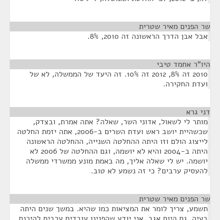
שר הפנים מאיר שטרית
¶
אבל אבן הדרך הראשונה זה 2010, 8%.
היו"ר אחמד טיבי
¶
2010 זה 8%, 2012 זה 10%. זה היעד של הממשלה, לא של
ועדת החקירה.
דני גרא
¶
מותר לי לשאול, אדוני השר, שאלה? אתה אמרת, ובצדק,
שכשהיית יושב ראש ועדת השרים ב-2006, אתה יזמת החלטה
לייצוג הולם וזו היתה ההחלטה השנייה, ההחלטה הראשונה
היתה ב-2004 והיא לא יושמה, וגם ההחלטה של 2006 לא
יושמה. יש לי שאלה אליך, מה באמת מונע ממשרדי ממשלה
להעסיק ערבים? כי זה נשמע לא טוב.
שר הפנים מאיר שטרית
¶
תשמע, צריך לומר את המציאות כמו שהיא. במשך שנים היתה
בעיה, גם היום אגב, אני יודע שהפנינו עובדים ערבים להיכנס