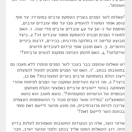
ושונותו'.
'שאלות לשר הפנים בעניין העסקת ערבים במשרדו: עד סוף
2012 אמור המשרד להעסיק 130 עד 160 עובדים ערבים,
תוספת של כ-30 עד 40 עובדים ערבים מדי שנה. 1. האם
למשרד הפנים תכנית להעסקת מספר עובדים זה? 2. כיצד
תבוצע קליטה זו בחלוקה מדרגית; בכירים, דרגות ביניים
וזוטרים. 3. האם תוכנן אופי קידום לעובדים חדשים
שייקלטו? 4. האם תינתן העדפה מתקנת לנשים ערביות?'
יש שאלות שהופנו כבר בעבר לשר הפנים ונותרו ללא מענה גם
בתשובתו בכתב. '1. האם שר הפנים מתכוון לפעול להפעלת
ייצוג הולם בתעסוקת ערבים בערים המעורבות? אם כן,
כיצד? 2. מה דרגת העדיפות שמקנה שר הפנים לפיתוח אזורי
תעסוקה בגושי יישובים ערביים כאמצעי הקלת מצוקתן
הכספית של הרשויות המקומיות?'. נושא חשוב הוא נושא
המאטצ'ינג 'במידה ששר הפנים סבור כי ההשתתפות העצמית
צריכה להיות פרוגרסיבית, מה מונע מהשר ליישם זאת ומתי
בכוונת השר ליישם זאת?'
אדוני השר, אלה הן הנקודות החשובות שאמורות לעלות בדיון
הזה. רוב השאלות הופנו אליך בכתב ולפני שהשר ישיב, חבר