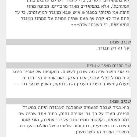
לא בתפקידים זוטרים, כדי להגיד 'יש לנו ערבים בתוך
המערכת', אלא בתפקידים מאוד מרכזיים. ממונה מחוז
חיפה,אני מיניתי במפורש איש שבא ממגזר המיעוטים, כי עד
היום עוד לא קרה אף פעם שהיה ממונה על המחוז ממגזר
המיעוטים, כי חשבתי שזה---
שכיב שנאן
¶
על זה רק תבורך.
שר הפנים מאיר שטרית
¶
כי אני חושב שזה מה שנכון לעשות. בתקופתו של אופיר פינס
היה מנהל כללי ערבי, אבו ראזק. זאת אומרת היו דברים
מעולם, משרד הפנים בעניין הזה דווקא, באופן טבעי גם---
שכיב שנאן
¶
בוא נגיד שבכל הפעמים שמפלגת העבודה היתה במשרד
הפנים, תעיד על כך גב' אמירה נחום, בתור אחד שהיה שם
כמה פעמים, נקלטתי תמיד טוב על ידי אמירה, ואני אומר
בצורה חד משמעית, בתקופות שלטונה של מפלגת העבודה
במשרד הפנים הרגישו מצוין.