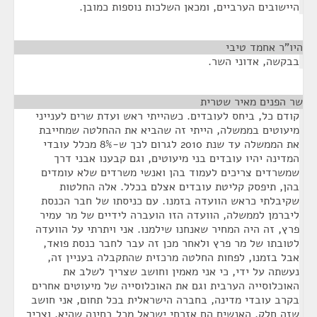
היישובים הערביים, ומכאן השלכות נוספות כמובן.
היו"ר אחמד טיבי
¶
בבקשה, אדוני השר.
שר הפנים מאיר שטרית
¶
קודם כל, ביחס לעובדים. כשהייתי ראש ועדת שרים לענייני
מיעוטים בממשלה, הייתי זה שהביא את ההחלטה שמחייבת
את הממשלה עד שנת 2010 לגרום לכך ש-8% מכלל עובדי
המדינה יהיו עובדים בני מיעוטים, וגם קבענו אבני דרך
שמשרדים צריכים לעמוד בהן ואנשי משרדים שלא עומדים
בהן, תיפסק קליטת עובדים אצלם בכלל. אלה החלטות
שקיבלתי כראש הוועדה בזמנו. עם כניסתו של חבר הכנסת
ליברמן לממשלה, הוועדה הזו הועברה לידיים של מר עמיר
פרץ, זה היה המחיר שאנחנו שילמנו. אני ויתרתי על הוועדה
לטובתו של מר פרץ ולאחר מכן זה עבר לחבר כנסת פואד,
אבל בזמנו, לפחות החלטה מרכזית שהתקבלה בעניין זה,
נעשתה על ידי, כי אני מאמין וחושב שצריך לשלב את
האוכלוסייה הערבית וגם את האוכלוסייה של מיעוטים אחרים
בקרב עובדי מדינה, בחברה הישראלית בכל תחום, אני חושב
שזה חלק. האנשים הם אזרחי ישראל מכל בחינה שהיא, וצריך