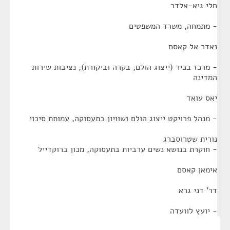
חלי גיא-אלדר
- מתמחה, משרד המשפטים
נאדר אל קאסם
- מרכז בכיר (ייצוג הולם, בקרה וביקורת), נציבות שירות
המדינה
יאס עואד
- מנהל פרויקט ייצוג הולם ושוויון בתעסוקה, עמותת סיכוי
נורית שטרוסברג
- חוקרת בנושא נשים ערביות בתעסוקה, מכון ברוקדייל
אימאן קאסם
דר' דני גרא
- יועץ לוועדה