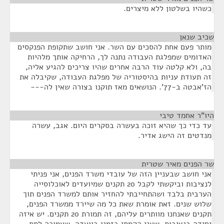
כשהיו בשלטון ללא מיצרים.
שכיב שנאן
¶
מותר פעם אחת להסכים עם השר. אני חושב שתקופת הפנקסים
האדומים שמפלגת העבודה נתנה לך, הרחיקה אותך מלהיות
בה, ולא קלטה עוד הרבה אחרים שהיו צריכים להגיע אליה,
זה תעודת עניות בהיסטוריה של מפלגת העבודה, שקיבלה את
הז'אבטה ב-77'. הנושאים מאז תוקנו בצורה שאין לה---
היו"ר אחמד טיבי
¶
עד כדי כך שהיא זוכה בעשרה בסקרים היום. אגב, עשרה
מנדטים זה הישג אדיר.
שר הפנים מאיר שטרית
¶
אני חושב שבעניין הזה של עובדי משרד הפנים, אני פניתי
לנציבות וביקשתי לקבל 20 תקנים שמיועדים לאוכלוסייה
הערבית בלבד ושהתחייבתי להחזיר אותם למשרד הפנים תוך
שלוש שנים. זאת אומרת שאת כל מה שיירד ממשרד הפנים,
תקנים שאנחנו מוותרים עליהם, זה תמורת 20 תקנים. יש איזה