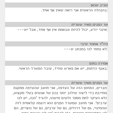
שכיב שנאן
¶
בהנהלה הראשית אני רואה שאין אף אחד.
שר הפנים מאיר שטרית
¶
אינני יודע, יכול להיות שבאמת אין אף אחד, אבל יש---
היו"ר אחמד טיבי
¶
לא נמסר לנו במכתב ש---
אמירה נחום
¶
באגף הדתות, יש את פארש טוויד, עובד המשרד הראשי.
שר הפנים מאיר שטרית
¶
חברים, התחום הזה של העדפה, אני חושב שהעדפה מתקנת
מחייבת כדי ליצור שילוב יותר נכון של אנשים בעלי מקצוע,
ולא העיקר לתת מספר ולשים מישהו, להגיד 'הנה, יש לנו
ערבים'. אני חושב שמשרד הפנים הוא דוגמה קלאסית לזה
שהמינוי, גם של דרוזים, גם של ערבים, גם של נוצרים, הם