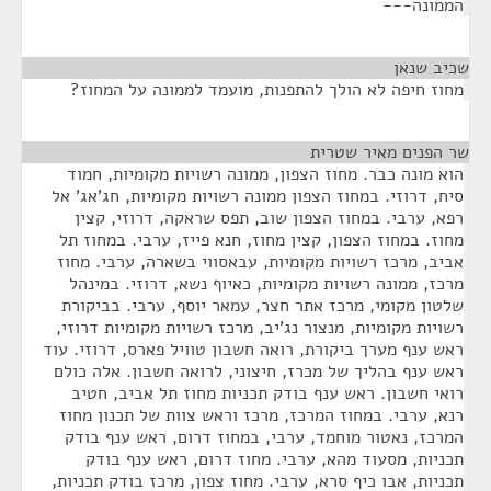
הממונה---
שכיב שנאן
¶
מחוז חיפה לא הולך להתפנות, מועמד לממונה על המחוז?
שר הפנים מאיר שטרית
¶
הוא מונה כבר. מחוז הצפון, ממונה רשויות מקומיות, חמוד
סיח, דרוזי. במחוז הצפון ממונה רשויות מקומיות, חג'אג' אל
רפא, ערבי. במחוז הצפון שוב, תפס שראקה, דרוזי, קצין
מחוז. במחוז הצפון, קצין מחוז, חנא פייז, ערבי. במחוז תל
אביב, מרכז רשויות מקומיות, עבאסווי בשארה, ערבי. מחוז
מרכז, ממונה רשויות מקומיות, כאיוף נשא, דרוזי. במינהל
שלטון מקומי, מרכז אתר חצר, עמאר יוסף, ערבי. בביקורת
רשויות מקומיות, מנצור נג'יב, מרכז רשויות מקומיות דרוזי,
ראש ענף מערך ביקורת, רואה חשבון טוויל פארס, דרוזי. עוד
ראש ענף בהליך של מכרז, חיצוני, לרואה חשבון. אלה כולם
רואי חשבון. ראש ענף בודק תכניות מחוז תל אביב, חטיב
רנא, ערבי. במחוז המרכז, מרכז וראש צוות של תכנון מחוז
המרכז, נאטור מוחמד, ערבי, במחוז דרום, ראש ענף בודק
תכניות, מסעוד מהא, ערבי. מחוז דרום, ראש ענף בודק
תכניות, אבו כיף סרא, ערבי. מחוז צפון, מרכז בודק תכניות,