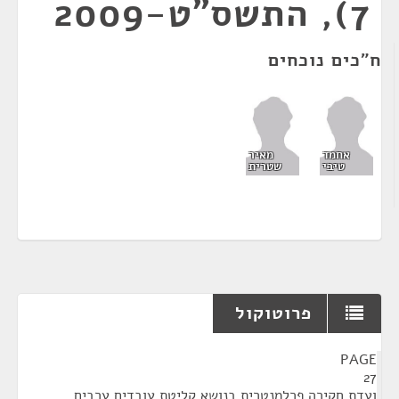
7), התשס"ט-2009
ח"כים נוכחים
אחמד
מאיר
טיבי
שטרית
פרוטוקול
¶
PAGE
27
ועדת חקירה פרלמנטרית בנושא קליטת עובדים ערבים