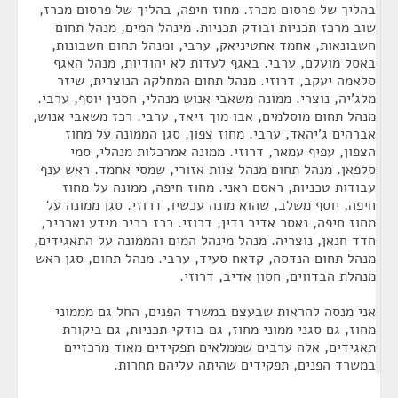
בהליך של פרסום מכרז. מחוז חיפה, בהליך של פרסום מכרז,
שוב מרכז תכניות ובודק תכניות. מינהל המים, מנהל תחום
חשבונאות, אחמד אחטיניאק, ערבי, ומנהל תחום חשבונות,
באסל מועלם, ערבי. באגף לעדות לא יהודיות, מנהל האגף
סלאמה יעקב, דרוזי. מנהל תחום המחלקה הנוצרית, שיזר
מלג'יה, נוצרי. ממונה משאבי אנוש מנהלי, חסנין יוסף, ערבי.
מנהל תחום מוסלמים, אבו מוך זיאד, ערבי. רכז משאבי אנוש,
אברהים ג'יהאד, ערבי. מחוז צפון, סגן הממונה על מחוז
הצפון, עפיף עמאר, דרוזי. ממונה אמרכלות מנהלי, סמי
סלפאן. מנהל תחום מנהל צוות אזורי, שמסי אחמד. ראש ענף
עבודות טכניות, ראסם ראני. מחוז חיפה, ממונה על מחוז
חיפה, יוסף משלב, שהוא מונה עכשיו, דרוזי. סגן ממונה על
מחוז חיפה, נאסר אדיר נדין, דרוזי. רכז בכיר מידע וארכיב,
חדד חנאן, נוצריה. מנהל מינהל המים והממונה על התאגידים,
מנהל תחום הנדסה, קדאח סעיד, ערבי. מנהל תחום, סגן ראש
מנהלת הבדווים, חסון אדיב, דרוזי.
אני מנסה להראות שבעצם במשרד הפנים, החל גם מממוני
מחוז, גם סגני ממוני מחוז, גם בודקי תכניות, גם ביקורת
תאגידים, אלה ערבים שממלאים תפקידים מאוד מרכזיים
במשרד הפנים, תפקידים שהיתה עליהם תחרות.