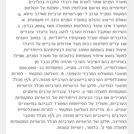
משרד הפנים אמור לשרת את רובדי החברה בהליכים
יומיומיים כמו מרשם אוכלוסין מחד, ומפקח על השלטון
המקומי המכיל קרוב ל-90 רשויות ערביות מאידך גיסא. 4.
שאלת הייצוג ההולם במשרד הפנים הינה דו משמעית. א.
המשרד אינו עומד בהחלטות הממשלה מאז 2004 בנדון; ב.
השירות שמקבל האזרח הערבי לוקה בשל היעדר עובדים
הדוברים שפתו ומכיר מצוקותיו הייחודיות. 5. במשך השנים
אנו עדים לתלונות רבות מצד אזרחים ערביים על היעדר
טיפול נאות בשפתם ומתוך ערנות לבעיותיהם הייחודיות.
למשל נושא איחוד משפחות בלשכות של משרד הפנים, אפילו
באזורים בהם הציבור הערבי מהווה חלק נכבד מן
האוכלוסייה, למשל חדרה, נתניה, המטפלות בכ-200,000
תושבי המשולש המרכזי והצפוני. 6. השלטון המקומי - למרות
שאוכלוסיית הערבים ביישובים הערביים מהווה רק 15% מכלל
תושבי המדינה, חלקן של הרשויות הערביות מכלל הרשויות
המקומיות למעלה מפי 2. היעדר עובדים ערבים מיומנים
המכירים את נבכי הבעיות הייחודיות של הרשויות המקומיות
הערביות, משליך על התייחסות המשרד לגביהם במישורים
שונים. 6.1. מדיניות השלטון המקומי - למרות שאוכלוסיית
הערבים ביישובים הערביים מהווה רק 15% מכלל תושבי
המדינה, חלקן של הרשויות הערביות מכלל הרשויות המקומיות
למעלה מפי 2'. כלומר, רשויות קטנות.