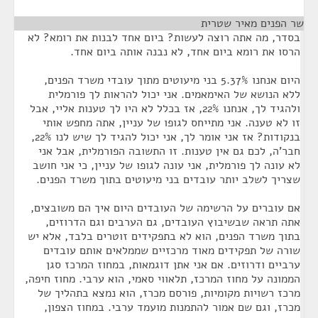
שר הפנים מאיר שטרית
¶
בסדר, מה אתה רוצה לעשות? ביום אחד לבנות את רומא? לא
הרסו את רומא ביום אחד, לא נבנה אותה ביום אחד.
היום אנחנו 5.37% בני מיעוטים מתוך עובדי משרד הפנים,
ללא הנושא של האימאמים. אני יכול להראות לך פורמלית
ולהגיד לך, אנחנו 22%, אז בכלל לא היו לך טענות אליי, אבל
זו לא טענה. אני מתייחס לגופו של עניין, אתה מחפש אותי
בנקודות? אז אני אומר לך, אני יכול להגיד לך שיש לנו 22%,
חבר'ה, לכם גם אין טענות. זו התשובה הפורמלית, אבל אני
לא עונה לך פורמלית, אני עונה לגופו של עניין, כי אני חושב
שצריך לשלב יותר עובדים בני מיעוטים בתוך משרד הפנים.
אם עוברים על הרשימה של העובדים היום איך הם משובצים,
אתה תראה שבשיבוץ העובדים, גם הערבים וגם הדרוזים,
בתוך משרד הפנים, הוא לא בתפקידים זוטרים בלבד, אלא יש
שורה של תפקידים מאוד מרכזיים שממלאים אותם עובדים
ערביים ודרוזים. אם אני אתן דוגמאות, במחוז המרכז סגן
הממונה על מחוז המרכז, תלאווי סאמי, הוא ערבי. מחוז חיפה,
מרכז רשויות מקומיות, פורסם מכרז, הוא נמצא בתהליך של
מכרז, וגם שם אמור להתמנות מועמד ערבי. במחוז הצפון,