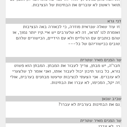
תואר ראשון לא עוברים את הבחינות של הנציבות.
דני גרא
¶
זו עוד שאלה שנראית מוזרה, כי לכאורה באה הנציבות
ואומרת לנו 'תראו, זה לא שלערבים יש איי.קיו יותר נמוך, או
שהם כותבים עם הרגליים ולא עם הידיים, הכישורים שלהם
טובים ככישוריהם של כל---
שר הפנים מאיר שטרית
¶
חבר'ה, יש מבחן, צריך לעבור את המבחן. המבחן הוא פשוט
נורא, כל בוגר תיכון יכול לעבור אותו, ואני אומר לך שלצערי
לא עוברים. אני הצעתי לנציבות שיעשו מבחנים בערבית, אולי
זה יקל, הסכימו, לא עברו את הבחינות.
שכיב שנאן
¶
גם את הבחינות בערבית לא עברו?
שר הפנים מאיר שטרית
¶
כן, לא עברו.