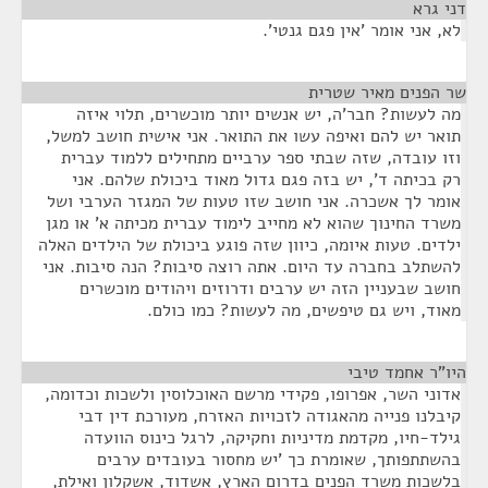
דני גרא
¶
לא, אני אומר 'אין פגם גנטי'.
שר הפנים מאיר שטרית
¶
מה לעשות? חבר'ה, יש אנשים יותר מוכשרים, תלוי איזה
תואר יש להם ואיפה עשו את התואר. אני אישית חושב למשל,
וזו עובדה, שזה שבתי ספר ערביים מתחילים ללמוד עברית
רק בכיתה ד', יש בזה פגם גדול מאוד ביכולת שלהם. אני
אומר לך אשכרה. אני חושב שזו טעות של המגזר הערבי ושל
משרד החינוך שהוא לא מחייב לימוד עברית מכיתה א' או מגן
ילדים. טעות איומה, כיוון שזה פוגע ביכולת של הילדים האלה
להשתלב בחברה עד היום. אתה רוצה סיבות? הנה סיבות. אני
חושב שבעניין הזה יש ערבים ודרוזים ויהודים מוכשרים
מאוד, ויש גם טיפשים, מה לעשות? כמו כולם.
היו"ר אחמד טיבי
¶
אדוני השר, אפרופו, פקידי מרשם האוכלוסין ולשכות וכדומה,
קיבלנו פנייה מהאגודה לזכויות האזרח, מעורכת דין דבי
גילד-חיו, מקדמת מדיניות וחקיקה, לרגל כינוס הוועדה
בהשתתפותך, שאומרת כך 'יש מחסור בעובדים ערבים
בלשכות משרד הפנים בדרום הארץ, אשדוד, אשקלון ואילת,