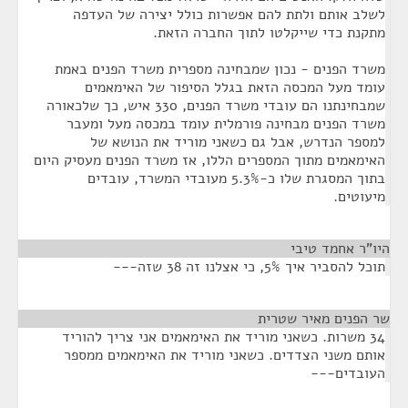
לשלב אותם ולתת להם אפשרות כולל יצירה של העדפה
מתקנת כדי שייקלטו לתוך החברה הזאת.
משרד הפנים - נכון שמבחינה מספרית משרד הפנים באמת
עומד מעל המכסה הזאת בגלל הסיפור של האימאמים
שמבחינתנו הם עובדי משרד הפנים, 330 איש, כך שלכאורה
משרד הפנים מבחינה פורמלית עומד במכסה מעל ומעבר
למספר הנדרש, אבל גם כשאני מוריד את הנושא של
האימאמים מתוך המספרים הללו, אז משרד הפנים מעסיק היום
בתוך המסגרת שלו כ-5.3% מעובדי המשרד, עובדים
מיעוטים.
היו"ר אחמד טיבי
¶
תוכל להסביר איך 5%, כי אצלנו זה 38 שזה---
שר הפנים מאיר שטרית
¶
34 משרות. כשאני מוריד את האימאמים אני צריך להוריד
אותם משני הצדדים. כשאני מוריד את האימאמים ממספר
העובדים---