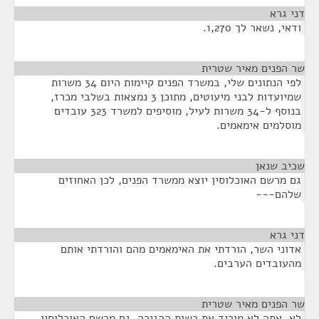
דני גרא
¶
ודאי, נשאר לך 1,270.
שר הפנים מאיר שטרית
¶
לפי הנתונים שלי, במשרד הפנים קיימות היום 34 משרות
שמיועדות לבני מיעוטים, מתוכן 3 נמצאות בשלבי מכרז,
בנוסף ל-34 משרות לעיל, מוסיפים למשרד 323 עובדים
מוסלמים אימאמים.
שכיב שנאן
¶
גם מרשם האוכלוסין יוצא ממשרד הפנים, לכן האחוזים
שלהם---
דני גרא
¶
אדוני השר, הורדתי את האימאמים מהם והורדתי אותם
מהעובדים הערבים.
שר הפנים מאיר שטרית
¶
לא, אתה לא מוריד את רשות ההגירה. גם מרשם האוכלוסין