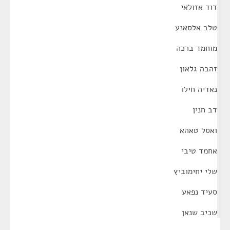
דוד אזולאי
טלב אלסאנע
מוחמד ברכה
זהבה גלאון
נאדיה חילו
דב חנין
ואסל טאהא
אחמד טיבי
שלי יחימוביץ
סעיד נפאע
שכיב שנאן