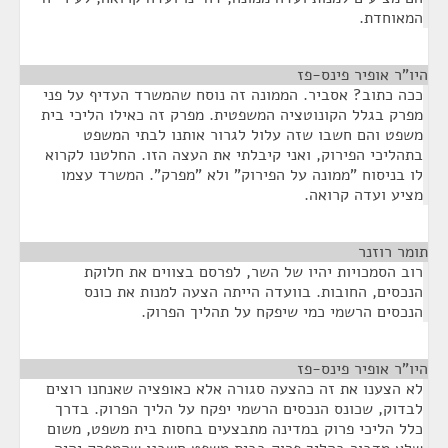
המאוחדת.
היו"ר אופיר פינס-פז
¶
ככה כתוב? אסביר. הממונה זה נוסח שהמשרד העדיף על פני
מפרק בגלל הקונוטציה המשפטית. מפרק זה כאילו הליכי בית
משפט והם חשבו שזה עלול לגרור אותנו לבתי המשפט
בתהליכי הפירוק, ואני קיבלתי את העצה הזו. החלטנו לקרוא
לו בניסוח "ממונה על הפירוק" ולא "מפרק". המשרד עצמו
מציע ועדה קרואה.
תומר רוזנר
¶
רוב הסמכויות יהיו של השר, לפרסם בצווים את חלוקת
הנכסים, החובות. בוועדה הייתה הצעה למנות את כונס
הנכסים הרשמי כמי שיפקח על תהליך הפרוק.
היו"ר אופיר פינס-פז
¶
לא הצענו את זה כהצעה סגורה אלא כאופציה שאנחנו רוצים
לבדוק, שכונס הנכסים הרשמי יפקח על הליך הפרוק. בדרך
כלל הליכי פרוק במדינה מתבצעים בחסות בית משפט, משום