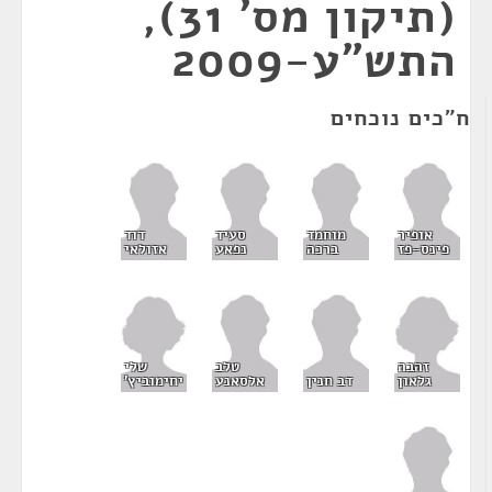
(תיקון מס' 31),
התש"ע-2009
ח"כים נוכחים
אופיר
מוחמד
סעיד
דוד
פינס-פז
ברכה
נפאע
אזולאי
זהבה
שלי
טלב
גלאון
יחימוביץ'
דב חנין
אלסאנע