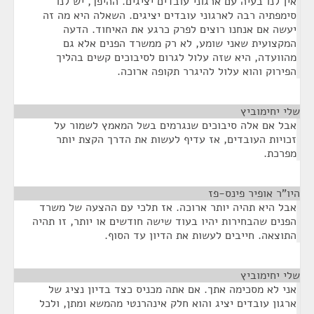
אין לנו בעיה עם ארגוני עובדים יציגים. ההיפך, יש לנו
סימפתיה רבה לארגוני עובדים יציגים. השאלה היא מה זה
יעשה אם אנחנו רוצים לפרק כרגע את האיחוד. הדעה
המקצועית שאני שומע, לא רק ממשרד הפנים אלא גם
מהוועדה, היא שזה עלול לגרום לסיבוכים קשים בהליך
הפירוק והוא עלול להיגרר תקופה ארוכה.
שלי יחימוביץ
¶
אבל אם אלה סיבוכים שנגרמים בשל המאמץ לשמור על
זכויות העובדים, אז עדיף לעשות את הדרך הקצת יותר
מפרכת.
היו"ר אופיר פינס-פז
¶
אבל היא תהיה יותר ארוכה. אז תלכי עם ההצעה של משרד
הפנים שהבחירות יהיו בעוד שישה חודשים או יותר, זו תהיה
התוצאה. חייבים לעשות את הדיון עד הסוף.
שלי יחימוביץ
¶
אני לא מסכימה אתך. אם אתה מכניס כצד בדיון נציג של
ארגון עובדים יציג והוא חלק אינהרנטי מהמשא ומתן, ולכל