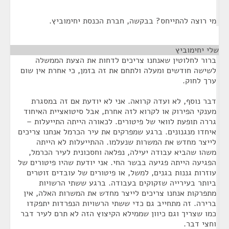
מי רוצה להתייחס? בבקשה, חברת הכנסת יחימוביץ.
שלי יחימוביץ
¶
ברור לחלוטין שאנחנו צריכים לדחות את הצעת הממשלה
לשישה חודשים ומעלה ולתחם את זה בזמן, כי אחרת אין שום
ערך לחוק.
דבר נוסף, לא ועדה קרואה. אני לא יודעת אם זה במסגרת
מענקי הפירוק או לקרוא לזה אחרת, אבל סיטואציית האיחוד
גררה תופעת לוואי של פיטורים. לכאורה הייתה התייעלות –
איחדו מנגנונים. ברגע שמפרקים את עיר הכרמל אנחנו צריכים
לייצר מחדש את המשרות שנעלמו. ההתייעלות לא הייתה
משהו שהביא עבודה יעילה, נפלאה וחסכונית לעיר הכרמל,
הפגיעה הייתה פגיעה בבשר החי. אני יודעת שהיו פיטורים של
עוזרות גננות בגנים, למשל, או פיטורים של עובדים זוטרים
ביותר בעירייה שזקוקים בעבודה. ברגע ששתי הרשויות
מתפרקות אנחנו צריכים לייצר מחדש את המשרות האלה, אין
ברירה. זה מתחייב גם כדי ששתי הרשויות הנפרדות יתפקדו
כמו שצריך וגם כיוון שממילא הקיצוץ הזה לא תרם לעיר דבר
וחצי דבר.