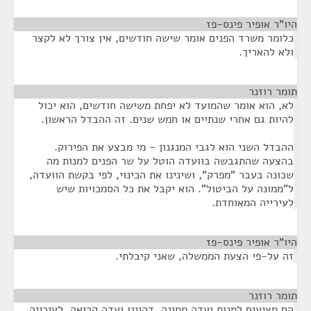
היו"ר אופיר פינס-פז
¶
כלומר משרד הפנים אומר שישה חודשים, אין צורך לא לקצר
ולא להאריך.
תומר רוזנר
¶
לא, הוא אומר שהמועד לא יפחת משישה חודשים, הוא יכול
להיות גם אחרי שנתיים או חמש שנים. זה ההבדל הראשון.
ההבדל השני הוא לגבי המנגנון - מי מבצע את הפירוק.
בהצעה שהתגבשה בוועדה הוטל על שר הפנים למנות מה
שכונה בעבר "מפרק", ושינינו את הכינוי, לפי בקשת הוועדה,
ל"ממונה על הביטול". הוא יקבל את כל הסמכויות שיש
לעירייה המאוחדת.
היו"ר אופיר פינס-פז
¶
זה על-פי הצעת הממשלה, שאני קיבלתי.
תומר רוזנר
¶
הם מציעים למנות ועדה ממונה, דהיינו ועדה קרואה, לעירייה