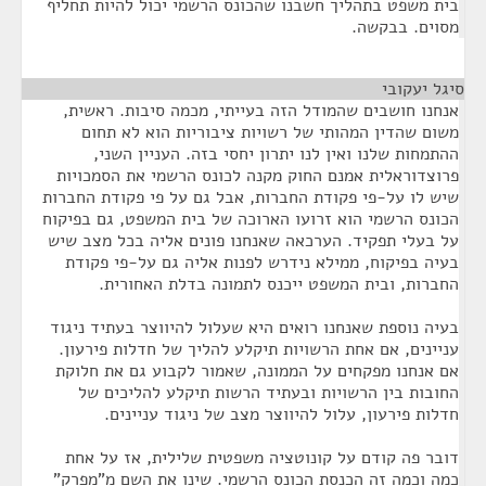
בית משפט בתהליך חשבנו שהכונס הרשמי יכול להיות תחליף
מסוים. בבקשה.
סיגל יעקובי
¶
אנחנו חושבים שהמודל הזה בעייתי, מכמה סיבות. ראשית,
משום שהדין המהותי של רשויות ציבוריות הוא לא תחום
ההתמחות שלנו ואין לנו יתרון יחסי בזה. העניין השני,
פרוצדוראלית אמנם החוק מקנה לכונס הרשמי את הסמכויות
שיש לו על-פי פקודת החברות, אבל גם על פי פקודת החברות
הכונס הרשמי הוא זרועו הארוכה של בית המשפט, גם בפיקוח
על בעלי תפקיד. הערכאה שאנחנו פונים אליה בכל מצב שיש
בעיה בפיקוח, ממילא נידרש לפנות אליה גם על-פי פקודת
החברות, ובית המשפט ייכנס לתמונה בדלת האחורית.
בעיה נוספת שאנחנו רואים היא שעלול להיווצר בעתיד ניגוד
עניינים, אם אחת הרשויות תיקלע להליך של חדלות פירעון.
אם אנחנו מפקחים על הממונה, שאמור לקבוע גם את חלוקת
החובות בין הרשויות ובעתיד הרשות תיקלע להליכים של
חדלות פירעון, עלול להיווצר מצב של ניגוד עניינים.
דובר פה קודם על קונוטציה משפטית שלילית, אז על אחת
כמה וכמה זה הכנסת הכונס הרשמי. שינו את השם מ"מפרק"