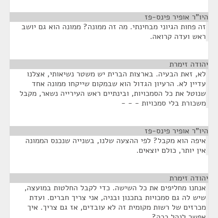
היו"ר אופיר פינס-פז
¶
זה פחות הגיוני מבחינתי. מה זה ממונה? ממונה הוא גם יושב
ראש ועדה קרואה.
יהודה זימרת
¶
לא, זאת הבעיה. בארצות הברית יש משטר נשיאותי, אצלנו
עדיין לא. הרעיון הגדול הוא שבמקום שייקחו ממונה אחד
שנוטל את כל הסמכויות, ובינתיים ראש העירייה נשאר, מקבל
משכורת בלי סמכויות - - -
היו"ר אופיר פינס-פז
¶
איפה הוא מקבל? לפי ההצעה שלנו, בשנייה שנכנס הממונה
אין יותר, כולם יוצאים.
יהודה זימרת
¶
אנחנו מחליפים את כל השישה. כדי לקבל החלטות במועצה,
שיש לה גם סמכויות בתכנון ובניה, אני צריך חברים. ועדת
מכרזים של רשות מקומית זה לא עובדים, אז גם צריך. איך
אפשר לנהל ככה?