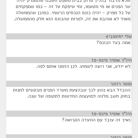
שלא מדבור בהליך פרוק בבית משפט חשבנו שהמפרק יהיה
שר הפנים או מי מטעמו, ומי שיפקח על זה – כמו שמפקחים
על כל מפרק - יהיה כונס הנכסים הרשמי. כמובן שהממשלה
מאוד לא אוהבת את זה, למרות שהכונס הוא חלק מהממשלה.
שלי יחימוביץ
¶
אתה בעד הכונס?
היו"ר אופיר פינס-פז
¶
לא יודע, אני רוצה לשמוע. לכן הזמנו אותם לפה.
תומר רוזנר
¶
ההבדל הבא נוגע לכך שבהצעת משרד הפנים מבקשים למנות
בחוק חשב מלווה למועצות החדשות לתקופה של שנה.
היו"ר אופיר פינס-פז
¶
ואיך זה עובד עם הוועדה הקרואה?
תומר רוזנר
¶