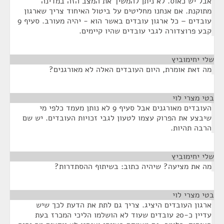
אבל יש כאוס. לא ניתן להמשיך את המצב הזה במדינה
מתוקנת. אם אנחנו מחליטים על ביטול האיחוד צריך שארגון
עובדים – כל ארגון עובדים באשר הוא - יהיה מעורב. סעיף 9
קבע פרוצדורה לגבי עובדים שהיו קיימים.
שלי יחימוביץ
¶
מה זאת אומרת, היום העובדים האלה לא מאורגנים?
בטי מצרי לוי
¶
העובדים מאורגנים אבל סעיף 9 לא נותן מעמד כלפי מי
שיבצע את הפרוק עצמו לטעון לגבי זכויות העובדים. יש שם
הרבה תהיות.
שלי יחימוביץ
¶
מה את מציעה? שיהיה כתוב: בשיתוף ההסתדרות?
בטי מצרי לוי
¶
ארגון העובדים היציג. צריך גם לתת את הדעת לכך שיש
עדיין כ-20 עובדים שעוד לא הושלמו הליכי המכרז בעת