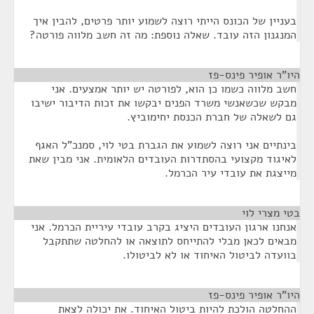
בעניין של הכונס הייתי רוצה לשמוע יותר פרטים, להבין איך
המנגנון הזה עובד. שאלה נוספת: מה זה חשב מלווה פורטה?
היו"ר אופיר פינס-פז
¶
חשב מלווה כשמו כן הוא, לפורטה יש יותר אמצעים. אני
מבקש שכשאנשי משרד הפנים יבקשו את זכות הדיבור ישיבו
גם לשאלה של חברת הכנסת יחימוביץ.
בינתיים אני רוצה לשמוע את הגברת בטי לוי, סמנכ"ל האגף
לאיגוד מקצועי בהסתדרות העובדים הלאומית. אני מבין שאת
מייצגת את עובדי עיר הכרמל.
בטי מצרי לוי
¶
אנחנו ארגון העובדים היציג בקרב עובדי עיריית הכרמל. אני
מבאים לכאן מבלי להתייחס לתוצאה או להחלטה שתתקבל
בוועדה לביטול האיחוד או לא לביטולו.
היו"ר אופיר פינס-פז
¶
ההחלטה הולכת להיות ביטול האיחוד. את יכולה לצאת