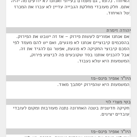
האיחוד. כלומר, גם מעמדם בעייתי ואנחנו לא יודעים מה יהיה
אתם. חלק מעובדי מחלקת הגבייה עדיין לא עברו את המכרז
של האיחוד.
יהודה זימרת
¶
אם אנחנו אמורים לעשות פירוק – אז זה ישבש את הפירוק.
בהסכמים קיבוציים אנחנו לא פוגעים, ואם יש להם מעמד לפי
הסכם קיבוצי החקיקה לא פוגעת, אפשר גם להגיד את זה.
אבל להכניס אותנו בסד שקובעים פה לביצוע פירוק,
המשמעות היא שלא נעבוד.
היו"ר אופיר פינס-פז
¶
המשמעות היא שהפירוק יסתבך מאוד.
בטי מצרי לוי
¶
חקיקה חדשנית בשנה האחרונה נתנה מעורבות ומקום לעובדי
עובדים יציגים.
היו"ר אופיר פינס-פז
¶