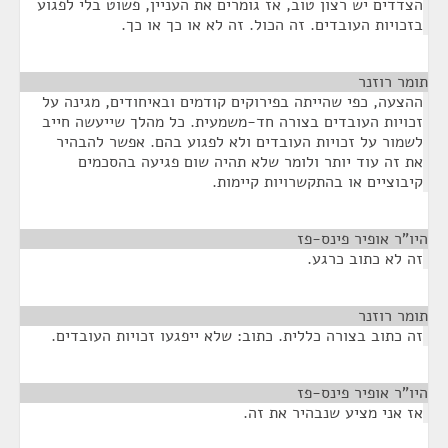
הצדדים יש רצון טוב, אז גומרים את העניין, פשוט בלי לפגוע
בזכויות העובדים. זה הכול. זה לא או כך או כך.
תומר רוזנר
¶
ההצעה, כפי שהייתה בפירוקים קודמים ובאיחודים, מגינה על
זכויות העובדים בצורה חד-משמעית. כל מהלך שייעשה חייב
לשמור על זכויות העובדים ולא לפגוע בהם. אפשר להבהיר
את זה עוד יותר ולומר שלא תהיה שום פגיעה בהסכמים
קיבוציים או בהתקשרויות קיימות.
היו"ר אופיר פינס-פז
¶
זה לא כתוב כרגע.
תומר רוזנר
¶
זה כתוב בצורה כללית. כתוב: שלא ייפגעו זכויות העובדים.
היו"ר אופיר פינס-פז
¶
אז אני מציע שנבהיר את זה.