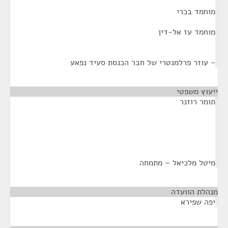
מוחמד בכרי
מוחמד עז אל-דין
- עוזר פרלמנטרי של חבר הכנסת סעיד נפאע
ייעוץ משפטי
¶
תומר רוזנר
מיטל מלכיאל – מתמחה
מנהלת הוועדה
¶
יפה שפירא