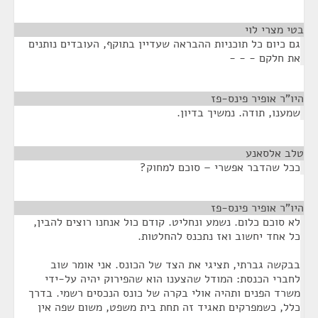
בטי מצרי לוי
¶
גם כיום כל תוכניות ההבראה שעדיין בתוקף, העובדים נותנים
את חלקם - - -
היו"ר אופיר פינס-פז
¶
שמענו, תודה. נמשיך בדיון.
טלב אלסאנע
¶
ככל שהדבר אפשרי – סוכם למחוק?
היו"ר אופיר פינס-פז
¶
לא סוכם כלום. נשמע ונחליט. קודם כול אנחנו רוצים להבין,
כל אחד יחשוב ואז נתכנס להחלטות.
בבקשה גברתי, תציגי את הצד של הכונס. אני אומר שוב
לחברי הכנסת: המודל שהצענו הוא שהפירוק יהיה על-ידי
משרד הפנים ותהיה אולי בקרה של כונס הנכסים רשמי. בדרך
כלל, כשמפרקים תאגיד זה תחת בית משפט, משום שפה אין