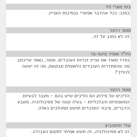
בטי מצרי לוי
¶
כתוב: ככל שהדבר אפשרי בנסיבות העניין.
תומר רוזנר
¶
זה לא כתוב על זה.
היו"ר אופיר פינס-פז
¶
נחדד מאוד את עניין זכויות העובדים. תומר, נאמר שייכתב
מה שהסתדרות העובדים הלאומית מבקשת, מה זה יעשה
להליך?
תומר רוזנר
¶
הליכים של פירוק הם הליכים שיש בהם – מעבר לבעיות
המשפטיות והכלכליות - בעיה קשה של פסיכולוגיה. מטבע
הדברים, ציבור העובדים חושש ממהלכים כאלה.
שלי יחימוביץ
¶
זה לא פסיכולוגיה, זה חשש אמיתי למקום העבודה.