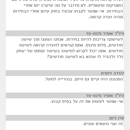
התפרקות טוטאלית. לא מדובר על מה שיקרה יום אחרי
הבחירות. אי-אפשר לקבוע עכשיו בחוק שיום אחרי הבחירות
תהיה ועדה קרואה.
היו"ר אופיר פינס-פז
¶
לשיטתנו צריכות להיות בחירות. אנחנו הצענו תוך שישה
חודשים, פלוס מינוס. אתם קוראים לוועדה קרואה לשישה
חודשים. אתה יכול לקרוא למישהו בשיעור קומתו של יצחק
ולד ולהגיד לו שהוא בא לשישה חודשים?
יהודה זימרת
¶
המנגנון הזה קיים גם היום, בנהרייה למשל.
היו"ר אופיר פינס-פז
¶
אי-אפשר לעשות את זה על בסיס קבוע.
ערן ניצן
¶
זה שני נושאים שונים.