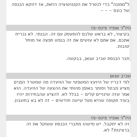
ל"ממונה" כדי לנטרל את הקונוטוציה הזאת, אז דווקא הכנסה
של כונס - - -
היו"ר אופיר פינס-פז
¶
בקיצור, לא בראש שלכם להתעסק עם זה. הבנתי. לא נכריח
אתכם. אם אתם לא עושים את זה בנפש חפצה אז מוחל
טובות.
חבר הכנסת שכיב שנאן, בבקשה.
שכיב שנאן
¶
לפי דבריו של היועץ המשפטי של הוועדה מה שמשרד הפנים
מציע מבטל וסותר באופן מהותי את ההצעה של הוועדה. הוא
אמר שזה שינויים קלים – בכלל לא. להציע שהבחירות יהיו
בעוד תקופה שהיא מעל שישה חודשים – זה לא בא בחשבון.
היו"ר אופיר פינס-פז
¶
זה לא יתקבל. יש מישהו מחברי הכנסת ששוקל את זה
ברצינות? לא.