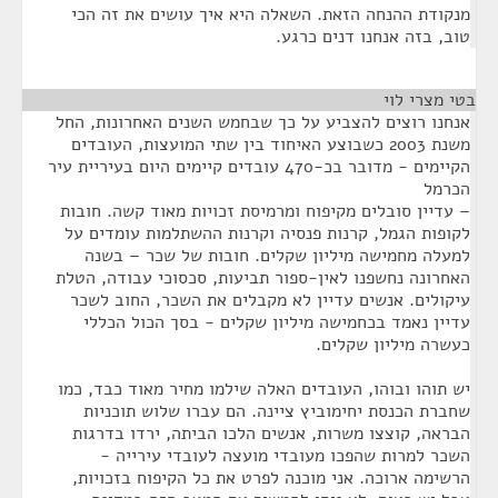
מנקודת ההנחה הזאת. השאלה היא איך עושים את זה הכי
טוב, בזה אנחנו דנים כרגע.
בטי מצרי לוי
¶
אנחנו רוצים להצביע על כך שבחמש השנים האחרונות, החל
משנת 2003 כשבוצע האיחוד בין שתי המועצות, העובדים
הקיימים - מדובר בכ-470 עובדים קיימים היום בעיריית עיר
הכרמל
– עדיין סובלים מקיפוח ומרמיסת זכויות מאוד קשה. חובות
לקופות הגמל, קרנות פנסיה וקרנות ההשתלמות עומדים על
למעלה מחמישה מיליון שקלים. חובות של שכר – בשנה
האחרונה נחשפנו לאין-ספור תביעות, סכסוכי עבודה, הטלת
עיקולים. אנשים עדיין לא מקבלים את השכר, החוב לשכר
עדיין נאמד בכחמישה מיליון שקלים - בסך הכול הכללי
כעשרה מיליון שקלים.
יש תוהו ובוהו, העובדים האלה שילמו מחיר מאוד כבד, כמו
שחברת הכנסת יחימוביץ ציינה. הם עברו שלוש תוכניות
הבראה, קוצצו משרות, אנשים הלכו הביתה, ירדו בדרגות
השכר למרות שהפכו מעובדי מועצה לעובדי עירייה -
הרשימה ארוכה. אני מוכנה לפרט את כל הקיפוח בזכויות,