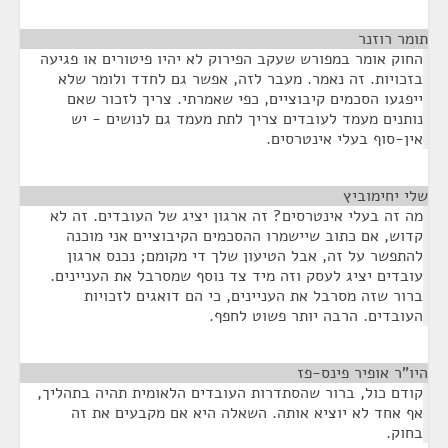
תומר רוזנר
¶
החוק אומר במפורש שעקב הפירוק לא יהיו פיטורים או פגיעה
בזכויות. זה נאמר. מעבר לזה, אפשר גם לחדד ולומר שלא
ייפגעו הסכמים קיבוציים, כפי שאמרתי. צריך לזכור שאם
נותנים מעמד לעובדים צריך לתת מעמד גם לנושים - יש
אין-סוף בעלי אינטרסים.
שלי יחימוביץ
¶
מה זה בעלי אינטרסים? זה ארגון יציג של העובדים. זה לא
קדוש, אם כתוב שיישמרו ההסכמים הקיבוציים אני מוכנה
להתפשר על זה, אבל הטיעון שלך די מקומם; נכנס ארגון
עובדים יציג לעסק וזה מיד צד נוסף שמסרבל את העניינים.
ברור שזה מסרבל את העניינים, כי הם דואגים לזכויות
העובדים. הרבה יותר פשוט לחפף.
היו"ר אופיר פינס-פז
¶
קודם כול, ברור שהסתדרות העובדים הלאומית תהיה בתהליך,
אף אחד לא יוציא אותה. השאלה היא אם מקבעים את זה
בחוק.