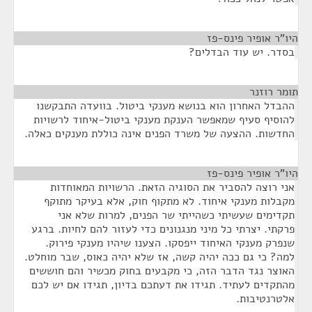
היו"ר אופיר פינס-פז
¶
בסדר. יש עוד הבדלים?
תומר רוזנר
¶
ההבדל האחרון הוא בנושא מענקי ביטול. בוועדה התבקשנו
להוסיף סעיף שמאפשר הענקת מענקי ביטול-איחוד לרשויות
החדשות. ההצעה של משרד הפנים אינה כוללת מענקים כאלה.
היו"ר אופיר פינס-פז
¶
אני רוצה להסביר את הסוגיה הזאת. הרשויות המאוחדות
מקבלות מענקי איחוד. לא מתקוף חוק, אלא בעיקר מתוקף
תקדימים שעשיתי כשהייתי שר הפנים, למרות שלא אני
פרקתי. יצרתי כל מיני מנגנונים כדי לעזור להם לחיות. ברגע
שנפרק מענקי האיחוד ייפסקו. הצענו שיהיו מענקי פירוק.
למה? כי גם ככה יהיה קשה, אז שלא יהיה כאוס, שבר מוחלט.
האוצר נגד הדבר הזה, כי מקבעים בחוק מכשיר והם חוששים
מהתקדים לעתיד. תגידו את דעתכם בדיון, תגידו אם יש לכם
אלטרנטיבות.