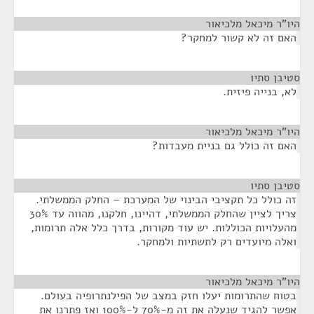
היו"ר מיכאל מלכיאור
¶
האם זה לא קשור למחקר?
סטיבן סתיו
¶
לא, בנייה פיזית.
היו"ר מיכאל מלכיאור
¶
האם זה כולל גם בניית מעבדות?
סטיבן סתיו
¶
זה כולל כל תקציבי הבינוי של המערכת – החלק הממשלתי.
צריך לציין שהחלק הממשלתי, דהיינו, חלקנו, מהווה עד 30%
מהעלויות הכוללות. יש עוד מקורות, בדרך כלל אלה תרומות,
ואלה מיועדים רק לתשתיות ולמחקר.
היו"ר מיכאל מלכיאור
¶
בטוח שהתרומות יעלו חזק במצב של הפילנתרופיה בעולם.
אפשר להגיד שנעלה את זה מ-70% ל-100% ואז פתרנו את