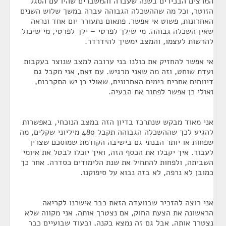
המרצים הבכירים בשנה שעברה והמשברים שהיו עם הסגל
הזוטר, וכל מה שההשכלה הגבוהה עברה במשך שלוש השנים
האחרונות, פשוט אי אפשר. פתאום נתעורר יום אחד ונראה
שאין השכלה גבוהה. מי שילך לפרטי – ילך לפרטי, מי שיכול
להרשות לעצמו, והמצב ימשיך להידרדר.
אי אפשר להחזיק את כולנו בני ערובה למצב שנוצר בעקבות
ועדת שוחט, וזה מה שאני מרגיש. עם זאת, אני מקבל גם
דיווחים אחרים בימים האחרונים, שאולי כן יש התקרבות,
ואולי כן אפשר לפתור את הבעיה.
אני מאוד מבקש שנתרכז בדיון הזה במצב הנוכחי, באפשרות
להגיע לכך שההשכלה הגבוהה תקבל 480 מיליוני שקלים, מה
שפחות או יותר הבנתי גם בישיבה הקודמת שמוסכם שצריך
לעבור. איך יקבלו את הכסף הזה, ואיך יוכלו לבטל את איומי
השביתה, ולפחות להתחיל את שנת הלימודים כסדרה. אחר כך
כמובן לא נרפה, לא בזה נבוא על סיפוקנו.
אני רוצה להזכיר שבוועדה הזאת כבר אישרנו לקריאה
הראשונה את הצעת החוק, אם נצטרך אותה. אני מקווה שלא
נצטרך אותה, אבל גם זה נמצא בקנה, ובעוד שבועיים כבר