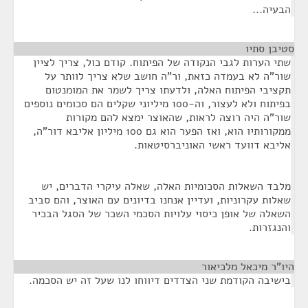
הבעיה...
סטיבן סתיו
¶
שתי הערות לגבי הנקודה של הפיתוח. קודם כול, צריך לציין
שור"ה לא בעמדה כזאת, ור"ה חושב שלא צריך לוותר על
תקציבי הפיתוח האלה, ולדעתו צריך לשמר את המומנטום
בפיתוח ולא לעצור, וה-100 מיליוני שקלים הם סכומים נוספים
שור"ה היה רוצה לראות, שהאוצר ימצא להם מקורות
ממקורותיו הוא, ואז הפער הוא גם 100 מיליון אליבא דור"ה,
אליבא דוועד ראשי האוניברסיטאות.
מלבד השאלות הסכומיות האלה, שאלה עיקרי הדברים, יש
שאלות עקרוניות, ועדיין אנחנו בדיונים עם האוצר, והם סביב
השאלה של אופן כיסוי עלויות הסכמי השכר של הסגל הבכיר
והנגזרות.
היו"ר מיכאל מלכיאור
¶
בישיבה הקודמת שני הצדדים דיווחו לנו שעל זה יש הסכמה.