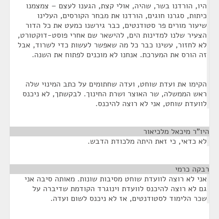
היו, הורדנו בשר, שהיה, אולי קצת, הגענו לעצם – צמצמנו
כיתות, סגרנו חוגים, הורדנו את מבחר הקורסים, העלינו
שיעור מורים פר סטודנטים, כבר גירשנו כמעט את כל הדור
הצעיר שלנו למדינות הים, להישאר שם אחרי פוסט-דוקטורט,
לא לחזור, עשינו כבר כל מה שאפשר לעשות כדי לשרוד, אבל
זה הורס את המערכת. אנחנו לא מוכנים לפתוח את השנה.
הקימו את ועדת שוחט, ועדה שחתומים על כתב המינוי שלה
ראש הממשלה, שר האוצר ושרת החינוך. לבקשתך, לא ניכנס
לוועדת שוחט, אני לא רוצה להיכנס.
היו"ר מיכאל מלכיאור
¶
לא כדאי, כי זאת היתה מלכודת הדבש.
רבקה כרמי
¶
אני לא רוצה לוועדת שוחט מסיבות שונות. מאותה סיבה אני
גם לא רוצה להיכנס לוועדת וינוגרד הקודמת שדיברה על
שכר הלימוד לסטודנטים, אז לא ניכנס לשום ועדה.