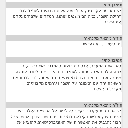
סטיבן סתיו
¶
יש הסכמה עקרונית, אבל יש שאלות הנוגעות לעתיד לגבי
זחילת השכר, כמה הם משפים אותנו, המדדים שלפיהם נקדם
את השכר.
היו"ר מיכאל מלכיאור
¶
זה לעתיד, לא לעכשיו.
סטיבן סתיו
¶
לא לשנת המעבר, אבל הם רוצים להסדיר זאת השנה, כדי
שיהיה להם איזה מתווה לעתיד. הם היו רוצים לסכם את זה
איתנו. אנחנו רוצים ועדה מקצועית יחד איתם, כדי לבחון את
השאלה יחד עם הממונה על השכר וגורמים מקצועיים
מקבילים אצלנו.
היו"ר מיכאל מלכיאור
¶
יש גם ויכוח עקרוני בקשר לשליטה על הכספים האלה. יש
איזה רצון, איכשהו קיבלנו רמיזות, זה משהו עדין, שיש איזה
רצון להגביל את האפשרות של האוניברסיטאות להוציא את