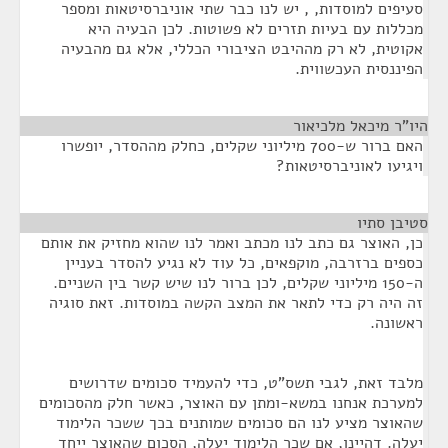
סעיפים למוסדות, , יש לנו כבר שתי אוניברסיטאות ומספר
מכללות עם בעיות תזרים לא פשוטות. לכן הבעיה היא
אקוטית, לא רק מההיבט הציבורי הכללי, אלא גם מהבעיה
הפיננסית העכשווית.
היו"ר מיכאל מלכיאור
¶
האם ברור ש-700 מיליוני שקלים, כחלק מההסדר, יופשרו
ויגיעו לאוניברסיטאות?
סטיבן סתיו
¶
כן, האוצר גם כתב לנו מכתב ואמר לנו שהוא מחזיק את אותם
כספים ברזרבה, מוקפאים, כל עוד לא נגיע להסדר בעניין
ה-150 מיליוני שקלים, לכן ברור לנו שיש קשר בין השניים.
זה היה רק כדי לתאר את המצב הקשה במוסדות. זאת סוגיה
ראשונה.
מלבד זאת, לגבי תשס"ט, כדי להעמיד סכומים שדרושים
למערכת אנחנו במשא-ומתן עם האוצר, כאשר חלק מהסכומים
שהאוצר מציע לנו הם סכומים שמותנים בכך ששכר הלימוד
יעלה. דהיינו, אם שכר הלימוד יעלה, הסכום שהאוצר ייחד