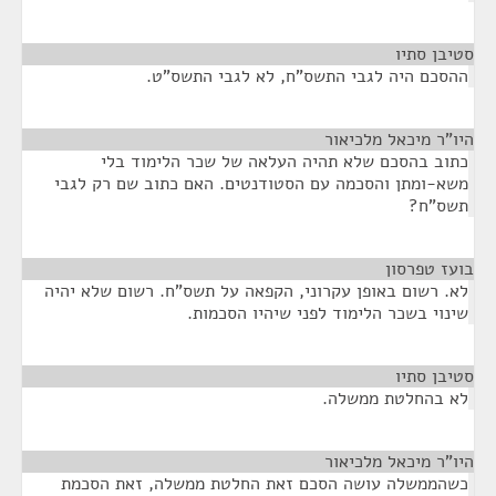
סטיבן סתיו
¶
ההסכם היה לגבי התשס"ח, לא לגבי התשס"ט.
היו"ר מיכאל מלכיאור
¶
כתוב בהסכם שלא תהיה העלאה של שכר הלימוד בלי
משא-ומתן והסכמה עם הסטודנטים. האם כתוב שם רק לגבי
תשס"ח?
בועז טפרסון
¶
לא. רשום באופן עקרוני, הקפאה על תשס"ח. רשום שלא יהיה
שינוי בשכר הלימוד לפני שיהיו הסכמות.
סטיבן סתיו
¶
לא בהחלטת ממשלה.
היו"ר מיכאל מלכיאור
¶
כשהממשלה עושה הסכם זאת החלטת ממשלה, זאת הסכמת