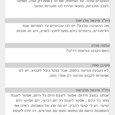
השקלים שלנו, של הפיתוח, אם זה באמת רק שנה, ואפשר
לעכב תוכניות, בתנאי שיהיו לנו תוכניות המשך.
היו"ר מיכאל מלכיאור
¶
מה ההערכה שלכם? יש לנו שבועיים עד לפתיחת שנת
הלימודים. בינתיים כולם נסעו לחוץ-לארץ, ויש חג סוכות.
שלמה מולה
¶
האם נקבעו פגישות לדיון?
סטיבן סתיו
¶
לא נקבעה פגישה נוספת, אבל בנקל נוכל לקבוע. יש לנו
אפשרות לקבוע פגישה רק אחרי החג.
היו"ר מיכאל מלכיאור
¶
אנחנו במצב חירום. אפשר לשבת היום כל היום, אפשר לשבת
מחר כל היום , אפשר לשבת כל יום רביעי, יום חמישי ויום
שישי. יש לי קושי להבין. יש פה סוג של שאננות. ראינו את
השאננות הזאת גם במשא-ומתן עם המרצים, זה עלה לקופת