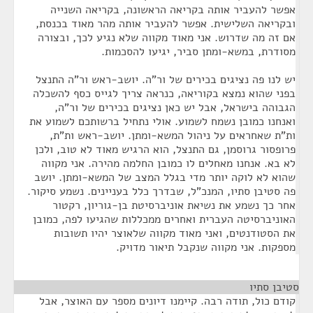
אפשר להעביר אותה בקריאה הראשונה, בקריאה השנייה
ובקריאה השלישית. אפשר להעביר אותה מהר מאוד בכנסת,
אם זה מה שדרוש. אני מאוד מקווה שלא נגיע לכך, ובצורה
מסודרת, במשא-ומתן סביר, יגיעו להסכמות.
יש לנו פה נציגים בכירים של ור"ה. יושב-ראש ור"ה התנצל
בפני שהוא נמצא בקוריאה, כנראה צריך לגייס כסף להשכלה
הגבוהה בישראל, אבל יש כאן נציגים בכירים של ור"ה,
ואנחנו כמובן נשמח לשמוע. אולי נתחיל ברשותכם לשמוע את
ות"ת שאחראים על ניהול המשא-ומתן. יושב-ראש ות"ת,
פרופסור גרוסמן, גם התנצל, הוא הרגיש מאוד לא טוב, ולכן
לא בא. אנחנו מאחלים לו כמובן החלמה מהירה. אני מקווה
שהוא לא לוקה יותר מדי בגלל המצב של המשא-ומתן. יושב
פה סטיבן סתיו, המנכ"ל, שבדרך כלל בעניינים. נשמע סיקור.
אחר כך נשמע את נשיאת אוניברסיטת בן-גוריון, רקטור
האוניברסיטה העברית ואחרים ממכללות שהגיעו לפה, כמובן
את הסטודנטים, ואני מאוד מקווה שלאוצר יהיו תשובות
מספקות. אני מקווה שנקבל תיאור מדויק.
סטיבן סתיו
¶
קודם כול, תודה רבה. קיימנו דיונים מספר עם האוצר, אבל