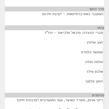
סדר היום
המשבר באוניברסיטאות – ישיבת חירום
נכחו
¶
חברי הוועדה: מיכאל מלכיאור - היו"ר
זאב אלקין
שמואל הלפרט
שלמה מולה
אלכס מילר
יוחנן פלסנר
מוזמנים
¶
ריקי ארמן, משרד האוצר, אגף התקציבים רפרנטית חינוך