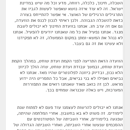
השכלה, חינוך, כלכלה, רווחה, מדע וכל מה שיש במדינת
ישראל. זה לא עוד איזה נושא שאפשר לעשות לגביו את
התרגילים הרגילים של האוצר. אי אפשר להתייחס בצורה
כזאת להשכלה הגבוהה. ולכן ראיתי לנכון לכנס את הוועדה,
גם אם זה ערב חג. אנחנו בוועדת החינוך לא יכולים לשבת
מנגד. אנחנו נפעיל את כל מה שאנחנו יודעים להפעיל. אנחנו
לא ננהל את המשא-ומתן במקום הממשלה, זה לא תפקידנו
ולא עשינו את זה גם בעבר.
הוועדה הזאת התריעה לפני הקמת ועדת שוחט, במהלך הקמת
ועדת שוחט, ובמשך עבודת ועדת שוחט, שזה הולך לכיוון
הלא נכון, ובדיוק כיוונה לפלונטרים שהיו מאז. אנחנו לא
נביאים ואפילו לא בני נביאים, אבל כל התסריט היה ידוע
מראש. לכן זה כואב מאוד שאנחנו רואים את התפוררות
המערכות, ויש כאלה שכנראה שמחים בכך.
אנחנו לא יכולים להרשות לעצמנו עוד פעם לא לפתוח שנת
לימודים. זה פשוט לא בא בחשבון. אחרי המלחמה שהיתה,
שפגעה בלימודים, אחרי השביתה של הסטודנטים עם
ההסכמים שנעשו אחרי השביתה, ואחרי השביתה הגדולה של