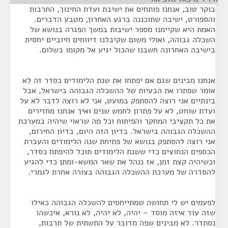
בוקר טוב, אנחנו פותחים את ישיבת ועדת החינוך, התרבות
והספורט, ישיבה שתוכננה ברגע האחרון, מטבע הדברים.
האמת היא שקיימנו מספר ישיבות במשך הפגרה בנושא של
השכלה גבוהה, ואולי משום שקיבלנו דיווחים חיוביים יחסית
בישיבה האחרונה חשבנו שהכול יגיע אל מקומו בשלום.
אנחנו מבינים שגם אם יפתחו את שנת הלימודים כסדר זה לא
אומר שפתרו את הבעיות של ההשכלה הגבוהה בישראל, אבל
בינתיים אני רוצה להסתפק במועט, אני לא רוצה לדבר לא על
ועדת שוחט, לא על פתרון לחמש שנים ואיך אנחנו מחזירים
את כל תקציבי המחקר והפיתוח וכל מה שראוי שיהיה במערכת
ההשכלה הגבוהה בישראל. בדיון הזה היום, בדיון החירום,
אני רוצה להסתפק בנושא של פתיחת שנה הלימודים והעברת
הכספים הנחוצים כדי ששנת הלימודים תוכל להיפתח כסדר,
וכשיהיה קצת זמן, אז ננהל את שאר המשא-ומתן כדי להגיע
להסדרה של מערכת ההשכלה הגבוהה בצורה אחרת לגמרי.
לפעמים יש לי תחושה שמתייחסים להשכלה הגבוהה כאילו
שזה עוד איזה מוסד – יהיה, לא יהיה, לא נורא, איכשהו
נסתדר. לא מבינים שפה מדובר על התשתית של תרבות,