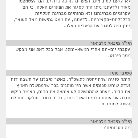
לא הגענו לסיכומים. הפערים לא כה גדולים, הם הצטמצמו
מאוד ולדעתנו ניתן היה לסגור את הפערים האלה, כי הם
עקרוניים מבחינתנו ולא מהותיים מבחינת העלויות
הכלכליות-תקציביות. לדעתנו, עם מעט גמישות מצד האוצר,
ניתן היה לסגור את הפערים האלה.
היו"ר מיכאל מלכיאור
¶
עקבתי יום-יום אחרי המשא-ומתן, אבל בכל זאת אני מבקש
ממך פירוט.
סטיבן סתיו
¶
היתה סוגיה שהתייחסה לתשס"ח, כאשר קיבלנו על חשבון דוח
ועדת שוחט סכומים אשר היו מותנים בכך שהממשלה תאמץ
את הדוח. מאחר שהממשלה לא אימצה את הדוח, האוצר ביקש
חזרה את אותם סכומים אשר ניתנו, וכבר כמובן חולקו בתחילת
השנה למוסדות.
היו"ר מיכאל מלכיאור
¶
מה הסכומים?