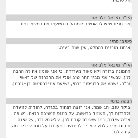
חג סוכות.
היו"ר מיכאל מלכיאור
¶
אני מניח שיש לו אנשים שמנהלים מטעמו את המשא-ומתן.
סטיבן סתיו
¶
אנחנו מוכנים בהחלט, אין שום בעיה.
היו"ר מיכאל מלכיאור
¶
התמונה ברורה ולא מאוד מעודדת, כי אני שומע את זה הרבה
זמן. עכשיו אני מבין יותר טוב אולי את ההכרזה של ראשי
ור"ה. נשמע את פרופסור כרמי, נשיאת אוניברסיטת בן-גוריון.
רבקה כרמי
¶
בוקר טוב, חג שמח. אני רוצה לפתוח בתודה, להודות לוועדה
ולהודות לך, העומד בראשה, על כינוס הישיבה הזאת. יש פה
איזה שידור, כמו שאמרת קודם לכן, שלא משודר, על איזה
חירום ואיזה לחץ שצריך להיווצר במערכת על מנת שיבינו מה
קורה לנו.