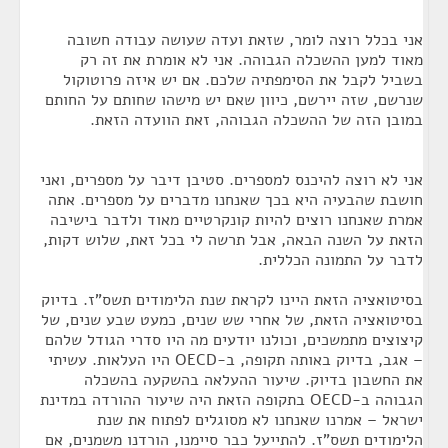
אני בכלל רוצה לומר, שזאת ועדה שעושה עבודה חשובה
מאוד למען ההשכלה הגבוהה. אני לא אומרת את זה רק
בשביל לקבל את הסימפתיה שלכם. אם יש איזה פרוטוקול
שנרשם, שזה יירשם, כיוון שאם יש מישהו שחותם על החותם
במובן הזה של ההשכלה הגבוהה, זאת הוועדה הזאת.
אני לא רוצה להיכנס למספרים. סטיבן דיבר על מספרים, ואני
חושבת שהבעיה היא בכך שאנחנו מדברים על מספרים. אתה
אמרת שאנחנו רוצים להיות קונקרטיים מאוד ולדבר בישיבה
הזאת על השנה הבאה, אבל תרשה לי בכל זאת, שלוש דקות,
לדבר על התמונה הכללית.
בסיטואציה הזאת היינו לקראת שנת הלימודים תשס"ז. בדיוק
בסיטואציה הזאת, של אחרי שש שנים, כמעט שבע שנים, של
קיצוצים מתמשכים, וכולנו יודעים מה היו סדרי הגודל שלהם
– אגב, בדיוק באותה תקופה, ב-OECD היו העלאות. עשיתי
את החשבון בדיוק. שיעור ההעלאה בהשקעה בהשכלה
הגבוהה ב-OECD בתקופה הזאת היה שיעור ההורדה במדינת
ישראל – אמרנו שאנחנו לא מסוגלים לפתוח את שנת
הלימודים תשס"ז. להתייעל כבר סיימנו, הורדנו משמנים, אם