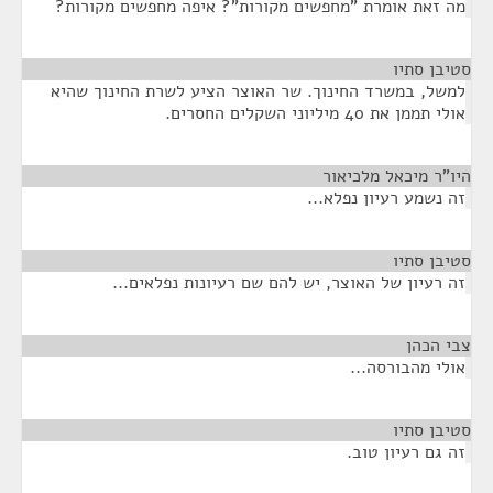
מה זאת אומרת "מחפשים מקורות"? איפה מחפשים מקורות?
סטיבן סתיו
¶
למשל, במשרד החינוך. שר האוצר הציע לשרת החינוך שהיא
אולי תממן את 40 מיליוני השקלים החסרים.
היו"ר מיכאל מלכיאור
¶
זה נשמע רעיון נפלא...
סטיבן סתיו
¶
זה רעיון של האוצר, יש להם שם רעיונות נפלאים...
צבי הכהן
¶
אולי מהבורסה...
סטיבן סתיו
¶
זה גם רעיון טוב.