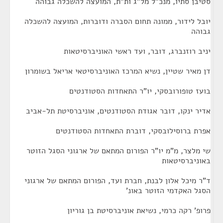
סטיבן סתיו, מנכ"ל מל"ג ות"ת, המועצה להשכלה גבוהה
יובל לידור, ממונה תחום הסברה ודוברות, המועצה להשכלה
גבוהה
יניב רוזנברג, דובר, ועד ראשי האוניברסיטאות
דן מאיר שטיין, נשיא המרכז האוניברסיטאי אריאל בשומרון
בועז טופורובסקי, יו"ר התאחדות הסטודנטים
אדיר ינקו, דובר אגודת הסטודנטים, אוניברסיטת תל-אביב
אפרת ברוסילובסקי, דוברת התאחדות הסטודנטים
שי מלצר, מ"מ יו"ר הפורום המתאם של ארגוני הסגל הזוטר
באוניברסיטאות
ד"ר מיכל אלון לבנת, חברת ועד, הפורום המתאם של ארגוני
הסגל האקדמי הזוטר באונ'
פרופ' רקה כרמי, נשיאת אוניברסיטת בן גוריון