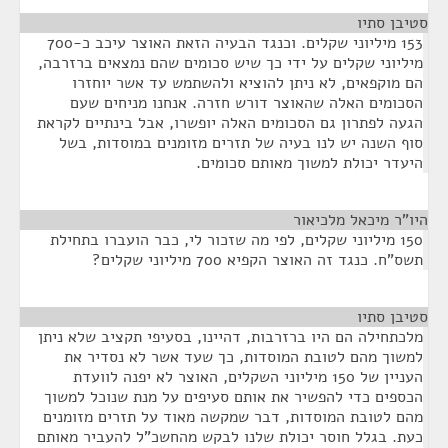
סטיבן סתיו
¶
153 מיליוני שקלים. וכנגד הבעיה הזאת האוצר עיכב כ-700
מיליוני שקלים על ידי כך שיש סכומים שהם נמצאים ברזרבה,
הם מוקפאים, לא ניתן להוציא ולהשתמש עד אשר יוחזרו
הסכומים האלה שהאוצר דורש חזרה. אנחנו מניחים שעם
הגעה לפתרון גם הסכומים האלה יופשרו, אבל בינתיים לקראת
סוף השנה יש לנו בעיה של תזרים מזומנים במוסדות, בשל
היעדר יכולת למשוך מאותם סכומים.
היו"ר מיכאל מלכיאור
¶
150 מיליוני שקלים, לפי מה שזכור לי, כבר הועברו בתחילת
תשס"ח. כנגד זה האוצר הקפיא 700 מיליוני שקלים?
סטיבן סתיו
¶
מלכתחילה הם היו ברזרבות, דהיינו, בסעיפי תקציב שלא ניתן
למשוך מהם לטובת המוסדות, כך שעד אשר לא נסדיר את
העניין של 150 מיליוני השקלים, האוצר לא יפנה לוועדת
הכספים כדי להפשיר את אותם סעיפים על מנת שנוכל למשוך
מהם לטובת המוסדות, דבר שמקשה מאוד על תזרים מזומנים
כעת. בגלל חוסר יכולת שלנו לבקש מהחשכ"ל להעביר מאותם