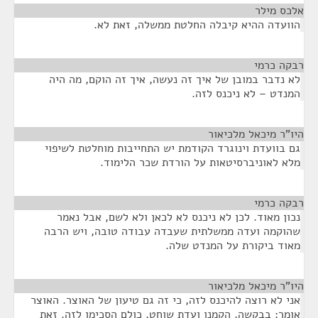
אלכס מילר
¶
הוועדה ההיא קיבלה החלטת ממשלה, זאת לא.
רבקה כרמי
¶
לא נדבר במובן של איך זה נעשה, איך זה הוקם, מה היה
המנדט – לא ניכנס לזה.
היו"ר מיכאל מלכיאור
¶
גם בוועדת וינוגרד הקודמת יש התחייבות מוחלטת לשיפוי
מלא לאוניברסיטאות על הורדת שכר הלימוד.
רבקה כרמי
¶
נכון מאוד. לכן לא ניכנס לא לכאן ולא לשם, אבל נאמר
שהוקמה ועדה ממשלתית שעבדה עבודה טובה, ויש הרבה
מאוד ביקורת על המנדט שלה.
היו"ר מיכאל מלכיאור
¶
אני לא רוצה להיכנס לזה, כי זה גם טיעון של האוצר. האוצר
אומר: בבקשה, הקמנו ועדת שוחט, כולם הסכימו לזה. זאת