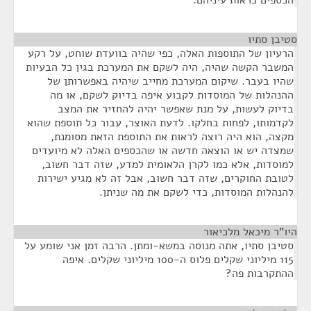
הכספים כראות עיניהם.
סטיבן סתיו
¶
הרעיון של התוספות האלה, כפי שהיה בוועדת שוחט, על רקע
המשבר הקשה שהיה, היה לשקם את המערכת בגין כל הבעיות
שהיו בעבר. שיקום המערכת מחייב שיהיה באפשרותן של
ההנהלות של המוסדות לקבוע איפה בדיוק לשקם, או מה
בדיוק לעשות, על מנת שאפשר יהיה להחזיר את המצב
לקדמותו, לפחות בחלקו. לדעת האוצר, עבור כל תוספת שהוא
מקצה, הוא היה רוצה לראות את התוספת הזאת מסומנת,
שמצדה יש או הוצאה חדשה או שהכספים האלה לא מיועדים
למוסדות, אלא כמו לקרן הלאומית למדע, שזה דבר חשוב,
לטובת החוקרים, שזה דבר חשוב, אבל זה לא מגיע ישירות
להנהלות המוסדות, כדי לשקם את מה שניתן.
היו"ר מיכאל מלכיאור
¶
סטיבן סתיו, אתה מנוסה במשא-ומתן. הרבה זמן אני שומע על
115 מיליוני שקלים פלוס ה-100 מיליוני שקלים. איפה
ההתקרבות פה?