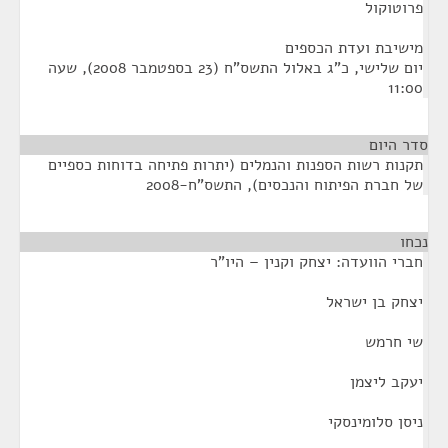
פרוטוקול
מישיבת ועדת הכספים
יום שלישי, כ"ג באלול התשס"ח (23 בספטמבר 2008), שעה
11:00
סדר היום
תקנות רשות הספנות והנמלים (יתרות פתיחה בדוחות כספיים
של חברת הפיתוח והנכסים), התשס"ח-2008
נכחו
¶
חברי הוועדה: יצחק וקנין – היו"ר
יצחק בן ישראל
שי חרמש
יעקב ליצמן
ניסן סלומינסקי