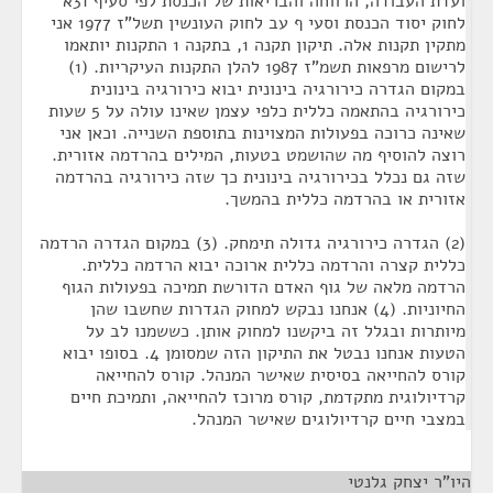
ועדת העבודה, הרווחה והבריאות של הכנסת לפי סעיף 31א
לחוק יסוד הכנסת וסעי ף עב לחוק העונשין תשל"ז 1977 אני
מתקין תקנות אלה. תיקון תקנה 1, בתקנה 1 התקנות יותאמו
לרישום מרפאות תשמ"ז 1987 להלן התקנות העיקריות. (1)
במקום הגדרה כירורגיה בינונית יבוא כירורגיה בינונית
כירורגיה בהתאמה כללית כלפי עצמן שאינו עולה על 5 שעות
שאינה כרוכה בפעולות המצוינות בתוספת השנייה. וכאן אני
רוצה להוסיף מה שהושמט בטעות, המילים בהרדמה אזורית.
שזה גם נכלל בכירורגיה בינונית כך שזה כירורגיה בהרדמה
אזורית או בהרדמה כללית בהמשך.
(2) הגדרה כירורגיה גדולה תימחק. (3) במקום הגדרה הרדמה
כללית קצרה והרדמה כללית ארוכה יבוא הרדמה כללית.
הרדמה מלאה של גוף האדם הדורשת תמיכה בפעולות הגוף
החיוניות. (4) אנחנו נבקש למחוק הגדרות שחשבו שהן
מיותרות ובגלל זה ביקשנו למחוק אותן. כששמנו לב על
הטעות אנחנו נבטל את התיקון הזה שמסומן 4. בסופו יבוא
קורס להחייאה בסיסית שאישר המנהל. קורס להחייאה
קרדיולוגית מתקדמת, קורס מרוכז להחייאה, ותמיכת חיים
במצבי חיים קרדיולוגים שאישר המנהל.
היו"ר יצחק גלנטי
¶