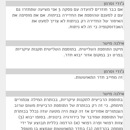
ג'ודי וסרמן
¶
אם כבר חוזרים לוועדה עם פסקה 3 אני מציעה שתחזרו גם
עם 2 למענם שהוספת את החדירה בניתוח. אם את מוסיפה את
האיסור של החדירה רק בניתוח לא צריך למעט את
האנדוסקופיה כי זה לא ניתוח.
אילנה מישר
¶
תיקון התוספת השלישית. בתוספת השלישית תקנות עיקריות
בפרט 1ב במקום אזור יבוא חדר.
ג'ודי וסרמן
¶
זה מחייב חדר התאוששות.
אילנה מישר
¶
בתוספת הרביעית לתקנות עיקריות, בכותרת המילה צנתורים
תימחק. כי זה רק בכותרת של התוספת הרביעית משום שרוב
הצנתורים אסורים אז זה קצת היה מטעה שזה נכלל בכותרת
של התוספת שמדבר על כירורגיה בינונית. בסופו יבוא (3)
צוות רפואי ופרה רפואי (א) הרדמה כללית תבוצע על ידי
מומחה בהרדמה (ב) בחדר התאוששות שנמצא בו מטופל