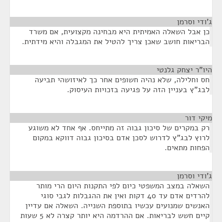
ג'ודי וסרמן
¶
כן אבל השאלה האמיתית היא מבחינה מקצועית, אם משרד
הבריאות חושב שאכן צריך להטיל את המגבלה והיא מידתית.
היו"ר יצחק גלנטי
¶
חס וחלילה, שלא נהיה חשופים אחר כך לאיזושהי תביעה
לבג"ץ בעניין הזה על פגיעה בזכויות העיסוק.
מיקי דור
¶
רק במקרים של סיכון גבוה זה מתייחס. אף אחד לא משוגע
לרוץ לבג"ץ לדרוש לסכן אדם בסיכון גבוה דווקא במקום
הפחות מתאים.
ג'ודי וסרמן
¶
השאלה במצב המשפטי כיום לפי התקנות היום הרי מותר
להרדים אדם עד 40 דקות ואין את ההגבלות לגבי סוגי
האנשים שמנועים עכשיו בתוספת השנייה. השאלה אם עדיין
קיים חשש לבריאות. אם ההרדמה היא יותר קצרה לא 5 שעות