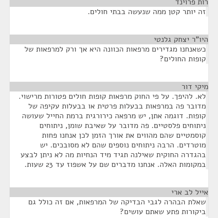
רות פרוינד
¶
זה יותר קטן ממה שנעשה בבתי חולים.
היו"ר יצחק גלנטי
¶
כשאנחנו מגדירים מרפאות הכוונה היא אך ורק למרפאות של
קופות החולים?
מיקי דור
¶
לא. להיפך. על פי החוק מרפאות קופות חולים פטורות מרישוי.
מדובר פה במרפאות בבעלות פרטית או בבעלות עקיפה של
קופות. דוגמה אתן, יש מרפאה כירורגית ברמת החייל שעושה
ניתוחים פלסטיים. פה מדובר על שאיבת שומן, ניתוחים
קוסמטיים שהם מהווים את אורך הזמן לכן אנחנו פחות
מוטרדים. הרבה ניתוחים נוספים שהם לא מסובכים. יש
בהגדרה החוקית שאילנה תגיד מיד הנחיות מה לא ניתן לבצע
במקומות האלה. אנחנו מדברים שם על אשפוז עד 23 שעות.
אייל לב ארי
¶
שאלת הבהרה לגבי הבדיקה של המרפאות, אם זה כולל גם
ביקורות פתע שאתם עושים?