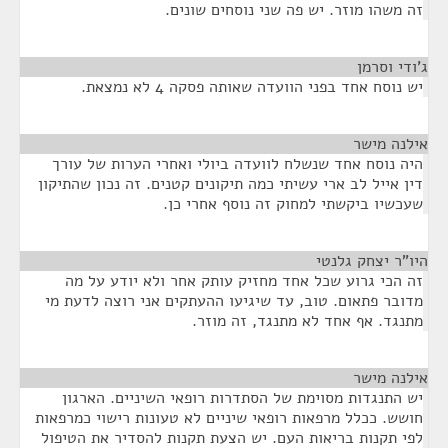
זה משהו מוזר. יש פה שני נוסחים שונים.
ג'ודי וסרמן
¶
יש נוסח אחד בפני הוועדה שאותה פסקה 4 לא נמצאת.
אילנה מישר
¶
היה נוסח אחד שנשלח לוועדה ביולי ואחרי הערות של עורך
דין אייל לב ארי עשיתי כמה תיקונים קטנים. זה נכון שהתיקון
שעכשיו ביקשתי למחוק זה נוסף אחרי כן.
היו"ר יצחק גלנטי
¶
זה הכי גרוע שכל אחד מחזיק עותק אחר ולא יודע על מה
מדובר פתאום. טוב, עד שיגיעו ההעתקים אני רוצה לדעת מי
מתנגד. אף אחד לא מתנגד, זה מוזר.
אילנה מישר
¶
יש התנגדות מסוימת של הסתדרות רופאי השיניים. הארגון
חושש. ככלל מרפאות רופאי שיניים לא טעונות רישוי כמרפאות
לפי תקנות בריאות העם. יש הצעת תקנות להסדיר את הטיפול