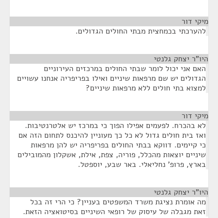
מיקי דור
¶
להערכתי בכמחצית מבתי החולים הגדולים.
היו"ר יצחק גלנטי
¶
האם אני יכול לומר שבתי החולים במרכזים העירוניים
הגדולים יש שם מרפאות שיניים ואילו בפריפריה אנחנו עשויים
למצוא בתי חולים ללא מרפאות שיניים?
מיקי דור
¶
לא בהכרח. לפעמים אפילו הפוך כי במרכז יש אלטרנטיבות.
ואז בית חולים גדול לא כל כך מעוניין להיכנס לתחום הזה אם
כי קיימים. דווקא בבתי החולים בפריפריה יש להן מרפאות
שיניים יוצאות מהכלל, פוריה, צפת, אילת, אשקלון מהמובילים
בארץ, פרופ' נחליאלי. באר שבע, יוספטל.
היו"ר יצחק גלנטי
¶
מה אומרת נציגת משרד המשפטים בעניין? כי הרי זה בכל
זאת מגבלה של עיסוק של רופאי השיניים בסיטואציה הזאת.