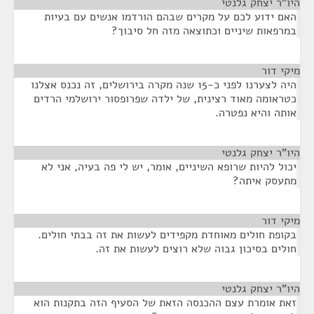
היו"ר יצחק גלנטי
¶
האם ידוע לכם על מקרים שבהם הורדמו אנשים עם בעיות
במרפאות שיניים וכתוצאה מזה חל סיבוך?
מיקי דור
¶
היה לצערנו לפני כ-15 שנה מקרה בירושלים, זה נכנס אצלנו
כטראומה מאוד רצינית, של ילדה שפרופסור ירושלמי הרדים
אותה והיא נפטרה.
היו"ר יצחק גלנטי
¶
יכול להיות שרופא השיניים, אומר, יש לי פה בעיה, אני לא
מתעסק איתה?
מיקי דור
¶
בקופת חולים מאוחדת מקפידים לעשות את זה בבתי חולים.
חולים בסיכון גבוה שלא רוצים לעשות את זה.
היו"ר יצחק גלנטי
¶
זאת אומרת עצם ההכנסה הזאת של הסעיף הזה בתקנות הוא