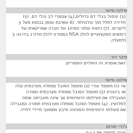
אילנה מישר
¶
(3) טיפול בכלי דם גדולים,(4) צנתורי לב וכלי דם. (5)
חדירה לחלל תוך גולגולתי. (6 שאיבת שומן בכמות מעל 5
ליטרים. (7) ניתוח שלפי הסיווג של חברה אמריקאית של
רופאים המקצועיים להלן NSA כמפורט להלן מדורג בדרגה 3
ולמעלה.
מיקי דור
¶
זאת אומרת זה החולים החמורים.
אילנה מישר
¶
אז (1) מטופל עורי (2) מטופל הסובל ממחלה מערכתית קלה
או בינונית (3) מטופל הסובל ממחלה מערכתית חמורה
המגבילה את פעילותו היומיומית אך אינה משביתה אותה
לחלוטין. (4) מטופל הסובל ממחלה מערכתית חמורה המגבילה
את פעולתו היומיומית והמהווה סיכון מתמשך מיידי לחייו.
ג'ודי וסרמן
¶
צריך למחוק את 1 ו-2.