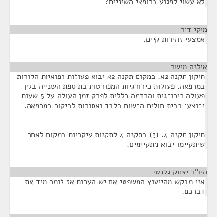
לא עשוי לפגוע ברופאי השיניים?
מיקי דור
¶
אמצעי זהירות קיים.
אילנה מישר
¶
תיקון תקנה 2א. במקום תקנה 2א יבוא פעולות רפואיות הקורות
במרפאה. פעולות כירורגיות המפורטות בתוספת השנייה בגין
פעולה כירורגית והרדמה כללית לפרק זמן העולה על 5 שעות
יבוצעו בבית חולים הרשום בלבד ואסורות לביקור במרפאה.
תיקון תקנה 4. (3) בתקנה 4 לתקנות עיקריות במקום לאחר
שיתקיימו יבוא מתקיימים.
היו"ר יצחק גלנטי
¶
אני מבקש מהייעוץ המשפטי אם יש הערות אז לומר מיד את
דברכם.