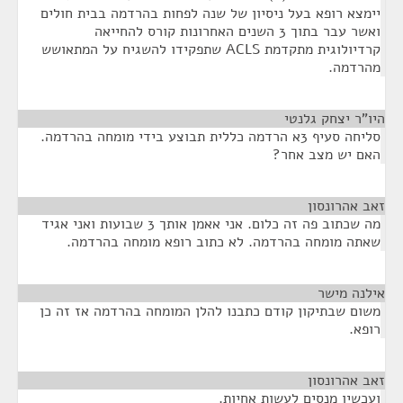
יימצא רופא בעל ניסיון של שנה לפחות בהרדמה בבית חולים
ואשר עבר בתוך 3 השנים האחרונות קורס להחייאה
קרדיולוגית מתקדמת ACLS שתפקידו להשגיח על המתאושש
מהרדמה.
היו"ר יצחק גלנטי
¶
סליחה סעיף 3א הרדמה כללית תבוצע בידי מומחה בהרדמה.
האם יש מצב אחר?
זאב אהרונסון
¶
מה שכתוב פה זה כלום. אני אאמן אותך 3 שבועות ואני אגיד
שאתה מומחה בהרדמה. לא כתוב רופא מומחה בהרדמה.
אילנה מישר
¶
משום שבתיקון קודם כתבנו להלן המומחה בהרדמה אז זה כן
רופא.
זאב אהרונסון
¶
ועכשיו מנסים לעשות אחיות.