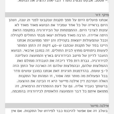
– 2008. אבקש מנציג משרד הבריאות להציג את הנושא.
מיקי דור
¶
אנחנו פועלים היום על סמך תקנות שנקבעו לפני 21 שנה, ושהן
היום בראייה של כל אחד שמכיר את הנושא מאוד מאוד לא
עונות לצרכי היום. ההתפתחות של הכירורגיה בתקופה הזאת
היתה אדירה. הרבה מאוד פעולות יצאו מבתי החולים לקהילה
וככל שהפעולות יוצאות בקהילה והן יותר ממושכות אנחנו
היינו בסד של תקנות שכתבו ש-40 דקות זה הזמן המותר
לעשות ניתוחים מחוץ לבית החולים. זה כמובן ארכאי. הנושא
הועבר לדיון של מיטב הכירורגים בארץ והמועצה העליונה
לכירורגיה. גברת רות פלד ריכזה את העבודה ממולם ואת
ההמלצות שלהם, ובהמלצות שלהם זה הארכה של הזמן הזה
ל-5 שעות. בהזדמנות חגיגית זאת אנחנו כמובן עושים סדר
בכל הפעולות מה מותר ומה אסור, זו המהות של התקנות
האלה ועורכת דין אילנה מיישר היא זו הכינה את ההצעה.
ברשותך נעביר אליה. גם על דעת ההסתדרות הרפואית, זה
מתואם איתם כל דבר והמועצה הלאומית לכירורגיה בהסכמה.
אילנה מישר
¶
בשלב זה אם אפשר להיכנס כבר לפירוט של התקנות. אם אין