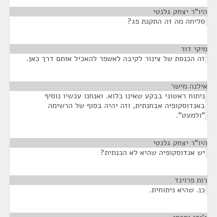
היו"ר יצחק גלנטי
¶
סליחה מה זה התקנת פג?
מיקי דור
¶
זה הכנסת של צינור לקיבה לאשפר להאכיל אותם דרך כאן.
אילנה מישר
¶
ניתוח ראשוני בבקע שאינו כלוא. ואנחנו עכשיו נוסיף
באנדוסקופיה אבחנתית, וזה יהיה בסוף של הרשימה
"ולמעט".
היו"ר יצחק גלנטי
¶
יש אנדוסקופיה שהיא לא הכנתית?
רות פרוינד
¶
כן. שהיא ניתוחית.