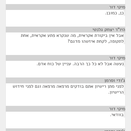
מיקי דור
¶
כן, כמובן.
היו"ר יצחק גלנטי
¶
אבל אין ביקורת אקראית, מה שנקרא פתע אקראית, אחת
לתקופה, לקחת איזשהו מדגם?
מיקי דור
¶
נעשה אבל לא כל כך הרבה. עניין של כוח אדם.
ג'ודי וסרמן
¶
לפני מתן רישיון אתם בודקים מרפאה מרפאה וגם לפני חידוש
הרישיון.
מיקי דור
¶
בוודאי.