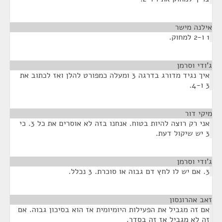
אילנה מישר
¶
1 ו-2 למחוק.
ג'ודי וסרמן
¶
איך נגיד מדורג בדרגה 3 ומעלה כמפורט להלן ואז לכתוב את
3 ו-4.
מיקי דור
¶
אני רק רוצה להיות בטוח. אנחנו בזה לא אוסרים את כל 3. כי
3 יש שיקול דעת.
ג'ודי וסרמן
¶
3. אם יש לו לחץ דם גבוה או סוכרת. 3 נכלל.
זאב אהרונסון
¶
אם זה מגביל את הפעילות היומיומית אז הוא בסיכון גבוה. אם
זה לא מגביל אז זה בסדר.