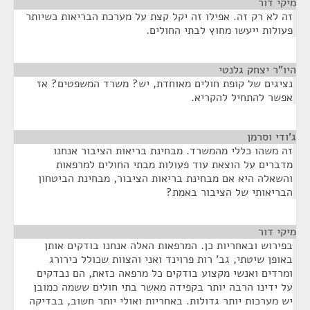
מיקי דור
¶
זה לא רק זה. אפילו זה יקל קצת על מערכת הבריאות כשיותר
פעולות ייעשו מחוץ לבתי החולים.
היו"ר יצחק גלנטי
¶
נציגים של קופת חולים מאוחדת, יש? משרד המשפטים? אז
אפשר להתחיל להקריא.
ג'ודי וסרמן
¶
זה משהו כללי מהמשרד. מבחינת בריאות הציבור אנחנו
מדברים על הוצאת עוד פעולות מבתי החולים למרפאות
והשאלה היא אם מבחינת בריאות הציבור, מבחינת הביטחון
הבריאותי של הציבור באמת?
מיקי דור
¶
בפירוש ובאחריות כן. המרפאות האלה אנחנו בודקים אותן
באופן שיטתי, גב' רות פרוינד ואני והצוות שכולל כירורג
ומרדים ואנשי מקצוע בודקים כל מרפאה כזאת, הם נבדקים
על ידינו הרבה יותר בקפידה מאשר בתי חולים ששמה כמובן
יש מערכות יותר גדולות. באחריות ואולי יותר חשוב, בבדיקה