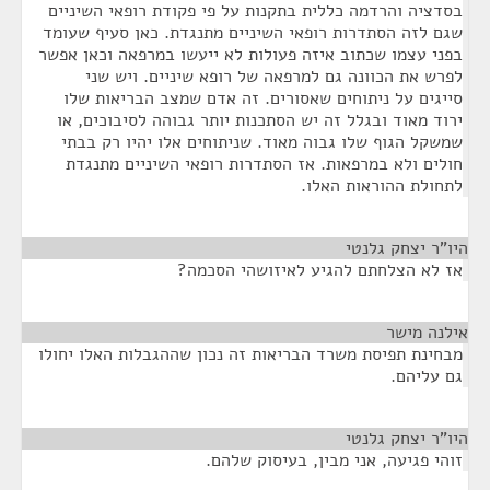
בסדציה והרדמה כללית בתקנות על פי פקודת רופאי השיניים
שגם לזה הסתדרות רופאי השיניים מתנגדת. כאן סעיף שעומד
בפני עצמו שכתוב איזה פעולות לא ייעשו במרפאה וכאן אפשר
לפרש את הכוונה גם למרפאה של רופא שיניים. ויש שני
סייגים על ניתוחים שאסורים. זה אדם שמצב הבריאות שלו
ירוד מאוד ובגלל זה יש הסתכנות יותר גבוהה לסיבוכים, או
שמשקל הגוף שלו גבוה מאוד. שניתוחים אלו יהיו רק בבתי
חולים ולא במרפאות. אז הסתדרות רופאי השיניים מתנגדת
לתחולת ההוראות האלו.
היו"ר יצחק גלנטי
¶
אז לא הצלחתם להגיע לאיזושהי הסכמה?
אילנה מישר
¶
מבחינת תפיסת משרד הבריאות זה נכון שההגבלות האלו יחולו
גם עליהם.
היו"ר יצחק גלנטי
¶
זוהי פגיעה, אני מבין, בעיסוק שלהם.