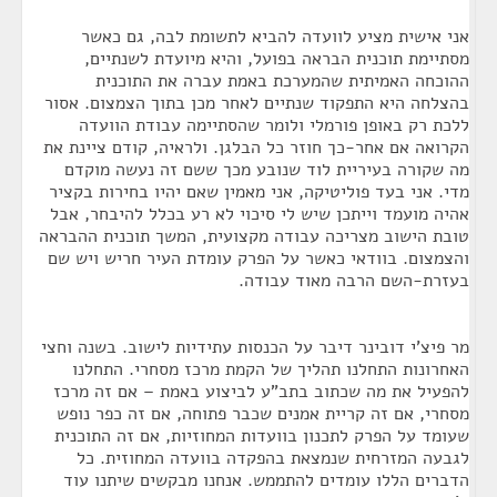
אני אישית מציע לוועדה להביא לתשומת לבה, גם כאשר
מסתיימת תוכנית הבראה בפועל, והיא מיועדת לשנתיים,
ההוכחה האמיתית שהמערכת באמת עברה את התוכנית
בהצלחה היא התפקוד שנתיים לאחר מכן בתוך הצמצום. אסור
ללכת רק באופן פורמלי ולומר שהסתיימה עבודת הוועדה
הקרואה אם אחר-כך חוזר כל הבלגן. ולראיה, קודם ציינת את
מה שקורה בעיריית לוד שנובע מכך ששם זה נעשה מוקדם
מדי. אני בעד פוליטיקה, אני מאמין שאם יהיו בחירות בקציר
אהיה מועמד וייתכן שיש לי סיכוי לא רע בכלל להיבחר, אבל
טובת הישוב מצריכה עבודה מקצועית, המשך תוכנית ההבראה
והצמצום. בוודאי כאשר על הפרק עומדת העיר חריש ויש שם
בעזרת-השם הרבה מאוד עבודה.
מר פיצ'י דובינר דיבר על הכנסות עתידיות לישוב. בשנה וחצי
האחרונות התחלנו תהליך של הקמת מרכז מסחרי. התחלנו
להפעיל את מה שכתוב בתב"ע לביצוע באמת – אם זה מרכז
מסחרי, אם זה קריית אמנים שכבר פתוחה, אם זה כפר נופש
שעומד על הפרק לתכנון בוועדות המחוזיות, אם זה התוכנית
לגבעה המזרחית שנמצאת בהפקדה בוועדה המחוזית. כל
הדברים הללו עומדים להתממש. אנחנו מבקשים שיתנו עוד