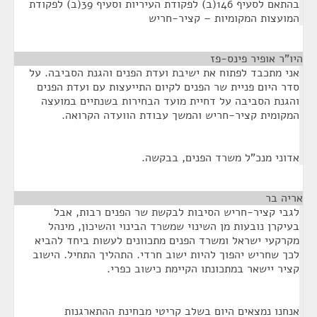
בהתאם לסעיף 146(ב) לפקודת העיריות וסעיף 39(ב) לפקודת
המועצות המקומיות – קציר-חריש
היו"ר אופיר פינס-פז
¶
אני מתכבד לפתוח את ישיבת ועדת הפנים והגנת הסביבה. על
סדר היום פניית שר הפנים לקיום התייעצות עם ועדת הפנים
והגנת הסביבה על דחיית מועד הבחירות בשנתיים במועצה
המקומית קציר-חריש והמשך עבודת הוועדה הקרואה.
אדוני מנכ"ל משרד הפנים, בבקשה.
אריה בר
¶
לגבי קציר-חריש הסיבות לבקשת שר הפנים רבות, אבל
בעיקרן נובעות מן השינוי שמשרד הבינוי והשיכון, מינהל
מקרקעי ישראל ומשרד הפנים מתכוונים לעשות ביחד להביא
לכך שחריש יהפוך להיות ישוב חרדי. התהליך התחיל. הישוב
קציר יישאר במתכונתו הקיימת כישוב כפרי.
אנחנו נמצאים היום בשלב קריטי מבחינת ההתארגנות