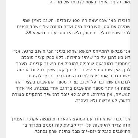
ואת זה אני אומר באמת לזכותו של מר דהן.
הזכירו כאן שבמועצה היו 100 עובדים. חשוב לציין שמי
שמינה את 100 העובדים היה ועדה ממונה של משרד הפנים
לפני שהיו בכלל בחירות, ולא היו 100 עובדים אלא 88.
אני מבקש להתייחס לנושא שהוא בעיני הכי חשוב כרגע. אני
לא בא להגן על כך שיהיו בחירות. ללא ספק קציר סובלת
ממחסור במנהיגות שיכולה להוביל את הישוב קדימה. מעבר
לכך, אין שום סיכוי לישוב כל-כך קטן שאין בו שום הכנסה
משום גורם אחר פרט לארנונה ממגורים. כדאי להזכיר
לנוכחים שמדובר על ישוב כפרי. מספר התושבים בקציר הוא
פחות או יותר מספר התושבים ברחוב אחד בנתניה. אין אזור
תעשייה, אין תיירות. הישוב לא יוכל להמשיך להתקיים בצורה
כזאת, לא עכשיו ולא בעתיד.
אני סבור שהאיחוד עם המועצה האזורית מנשה אקוטי. העניין
הזה צריך להיעשות על-ידי קביעת לוח זמנים מסודר כי
התושבים סובלים יום-יום מכל בחינה שרק נסתכל.