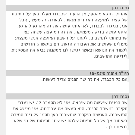
נסים דהן
¶
אתחיל דווקא מהסוף, מן הרעיון שכבודו מעלה כאן על החיבור
של קציר למועצה האזורית מנשה. לכאורה זה מעשי, אבל
אני, בניגוד לכבודו, לא הייתי עושה את זה מהרגע להרגע.
הייתי עושה בדיקה מעמיקה. את זה המועצה עשתה כפי
שהבטחתי לתושבים. לקחנו על חשבון המועצה אנשי מקצוע
מעולים שעושים את העבודה הזאת. הם ביקשו 5 חודשים
ללמוד את הנושא וכאשר יגישו לנו מסקנות נביא את המסקנות
לידיעת התושבים.
היו"ר אופיר פינס-פז
¶
עם כל הכבוד, את זה שר הפנים צריך לעשות.
נסים דהן
¶
שר הפנים שיעשה מה שירצה, אני לא מתערב לו. יש ועדת
חקירה במשרד הפנים. היא תעשה את עבודתה. אני מייצג את
התושבים. האנשים היקרים שיושבים כאן חתמו על נייר תמיכה
באיחוד אך על כל חתימה שלהם יש שתי חתימות של מי שלא
רוצים בכך.