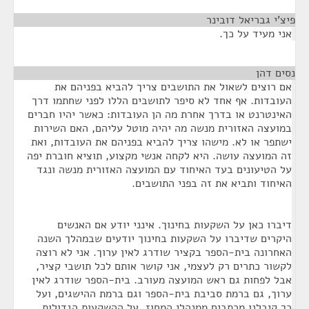
פיצ'י גבריאל דובינר
¶
אני מעיד על כך.
נסים דהן
¶
אם רוצים לשאול את התושבים צריך להביא בפניהם את
העובדות. אף אחד לא סיפר לתושבים הללו לפני שחתמו דרך
האינטרנט או בדרך אחרת מה הן העובדות: כאשר יהיו חברים
במועצה האזורית מנשה מה יהיה מוטל עליהם, האם השירות
ישתפר או לא. מישהו צריך להביא בפניהם את העובדות, ואת
זה המועצה עושה. היא לקחה אנשי מקצוע, תוציא חוברת יפה
על הטיעונים בעד האיחוד עם המועצה האזורית מנשה ונגד
האיחוד ותביא את זה בפני התושבים.
דיברו כאן על השקעות בחינוך. אינני יודע אם האנשים
היקרים שדיברו על השקעות בחינוך יודעים שבמהלך השנה
האחרונה בית-הספר בקציר שודרג לאין ערוך. אני לא רוצה
לקשור כתרים רק לעצמי, אני קושר אותם לכל תושבי קציר,
אבל לפחות גם ראש המועצה מעורב. בית-הספר שודרג לאין
ערוך, גם ברמת סביבת בית-הספר וגם ברמת ההישגים, ועל
כך קיבלנו מכתבים ממנהלי המחוז, על ההשקעות הגדולות