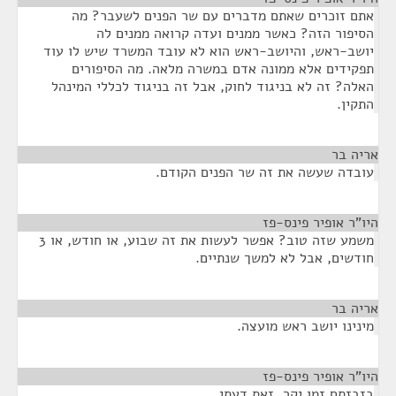
אתם זוכרים שאתם מדברים עם שר הפנים לשעבר? מה
הסיפור הזה? כאשר ממנים ועדה קרואה ממנים לה
יושב-ראש, והיושב-ראש הוא לא עובד המשרד שיש לו עוד
תפקידים אלא ממונה אדם במשרה מלאה. מה הסיפורים
האלה? זה לא בניגוד לחוק, אבל זה בניגוד לכללי המינהל
התקין.
אריה בר
¶
עובדה שעשה את זה שר הפנים הקודם.
היו"ר אופיר פינס-פז
¶
משמע שזה טוב? אפשר לעשות את זה שבוע, או חודש, או 3
חודשים, אבל לא למשך שנתיים.
אריה בר
¶
מינינו יושב ראש מועצה.
היו"ר אופיר פינס-פז
¶
בזבזתם זמן יקר. זאת דעתי.