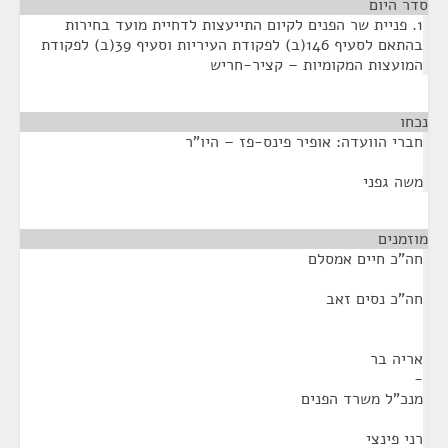
סדר היום
1. פניית שר הפנים לקיום התייעצות לדחיית מועד בחירות
בהתאם לסעיף 146(ב) לפקודת העיריות וסעיף 39(ב) לפקודת
המועצות המקומיות – קציר-חריש
נכחו
¶
חברי הוועדה: אופיר פינס-פז – היו"ר
משה גפני
מוזמנים
¶
חה"כ חיים אמסלם
חה"כ נסים זאב
אריה בר
-
מנכ"ל משרד הפנים
רני פינצי