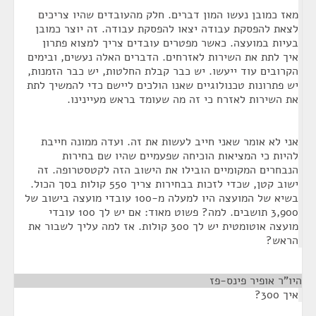
מאז כמובן נעשו המון דברים. חלק מהעובדים שהיו צריכים
לצאת להפסקת עבודה יצאו להפסקת עבודה. זה יוצר כמובן
בעיות במועצה. כאשר מפטרים עובדים צריך למצוא פתרון
איך לתת את השירות לאזרחים. הדברים האלה נעשים, ובימים
הקרובים עוד ייעשו. יש כבר קבלת החלטות, יש כבר הזמנות,
יש פתרונות טכנולוגיים שאנו הולכים ליישם כדי להמשיך לתת
את השירות לאזרח כי זה מה שעומד בראש מעיינינו.
אני לא אומר שאני חייב לעשות את זה. ועדה ממונה חייבת
להיות כי המציאות הוכיחה שפעמיים שהיו שם בחירות
הנבחרים המקומיים הובילו את הישוב הזה לקטסטרופה. זה
ישוב קטן, שכדי לזכות בבחירות צריך 550 קולות בסך הכול.
בשיא של המועצה היו למעלה מ-100 עובדי מועצה בישוב של
3,900 תושבים. למה? פשוט מאוד: אם יש לך 100 עובדי
מועצה אוטומטית יש לך 300 קולות. אז למה עליך לשבור את
הראש?
היו"ר אופיר פינס-פז
¶
איך 300?