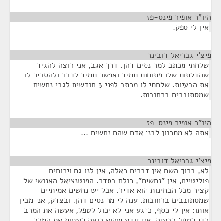
היו"ר אופיר פינס-פז
¶
אין לי ספק.
פיצ'י גבריאל דובינר
¶
שלחתי מכתב למר נסים דהן. דרך אגב, אני רוצה להגיד
שהדלתות שלו פתוחות תמיד ואפשר תמיד לדבר ולהסביר לו
את הבעיות. שלחתי לו מכתב לפני 3 חודשים לגבי נחשים
שמסתובבים ברחובות.
היו"ר אופיר פינס-פז
¶
אתה לא מתכוון לבני אדם שהם נחשים ...
פיצ'י גבריאל דובינר
¶
לא, ברוך השם אין דברים כאלה, אין לנו גם ויכוחים
פוליטיים, אין "נחשים", כולם בסדר. הפוטנציאל האנושי של
קציר מכל הבחינות הוא אדיר. אבל יש נחשים אמיתיים
שמסתובבים ברחובות. ענה לי מר נסים דהן, ובצדק, אני מבין
אותו: אין לי כסף, כרגע אני לא יכול לטפל, אעשה את המרב
כדי לטפל בבעיה. אני יודע שהוא רוצה לעשות את המרב,