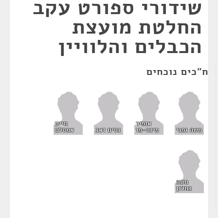
שידורי ספורט עקב
החלטת מועצת
הכבלים והלוויין
ח"כים נוכחים
אופיר
חיים
משה גפני
פינס-פז
נסים זאב
אמסלם
משה
כחלון