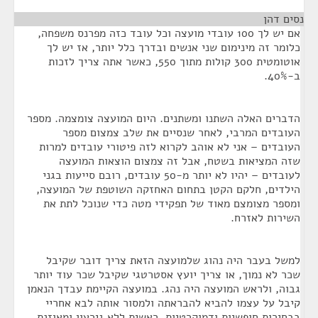
נסים דהן
¶
אם יש לך 100 עובדי מועצה וכל עובד כזה מפרנס משפחה,
כלומר זה מינימום שני אנשים ובדרך כלל יותר, אז יש לך
אוטומטית 300 קולות מתוך 550, כאשר אתה צריך לזכות
ב-40%.
הדברים האלה השתנו ומשתנים. היום המועצה צומצמה. מספר
העובדים המרבי, לאחר שנסיים את שלב צמצום מספר
העובדים – אני לא אוהב לקרוא לזה פיטורי עובדים למרות
שזה המציאות בשטח, אבל זה צמצום הוצאות המועצה
לעובדים – יהיו לא יותר מ-50 עובדים, רובם סייעות בגני
הילדים, חלקם הקטן בתחום האחזקה השוטפת של המועצה,
ומספר מצומצם מאוד של תפקידי מטה כדי שנוכל לתת את
השירות לאזרח.
למשל בעבר היה נהוג שלמועצה הזאת צריך דובר שקיבל
שכר לא נמוך, או צריך יועץ אסטרטגי שקיבל שכר עוד יותר
גבוה, ולראש המועצה היה נהג. במועצה הקיימת עבדך הנאמן
קיבל על עצמו להביא להבראתה ולמסור אותה לבא אחריי
בבחירות חופשיות ודמוקרטיות, ראשית ללא גירעון ומאוזנת,