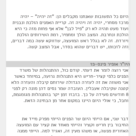
היום כל התשובות שאנחנו מקבלים הן: "זה יהיה" – יהיה
מרכז מסחרי, יהיה זה ויהיה זה. קריית האמנים הולכת ונבנית
ועוד מעט תהיה לא רק "פיל לבן" אלא אף פחות מזה כי היא
הולכת ונחרבת. המצב הולך ומחמיר, רמת השירותים הולכת
ויורדת. זה לא בגלל ראש המועצה, שדווקא עשה כמה דברים,
וזה לזכותו, יש דברים שהוא בסדר, אבל המצב קשה.
היו"ר אופיר פינס-פז
¶
אני רוצה לומר את דעתי. קודם כול, ההתנהלות של משרד
הפנים כלפי קציר-חריש היא התנהלות גרועה, במיוחד כאשר
אני משווה את זה לעזרה הגדולה שירוחם קיבלה והעזרה הלא
קטנה שקיבלה אעבלין. העובדה שמר נסים דהן מונה רק לפני
8 חודשים מעידה על כך. בזבזו זמן יקר בהתנהלות מגומגמת,
וחבל, כי אולי היום היינו במקום אחר מן הבחינה הזאת.
דבר שני, אם הייתי היום שר הפנים הייתי מפרק מייד את
החיבור בין חריש וקציר והייתי מאחד את קציר עם המועצה
האזורית מנשה, או משהו מעין זה, ואגיד למה. הייתי ממנה