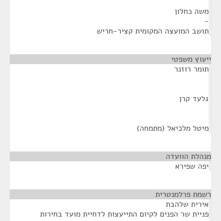
משה כחלון
-
תושב המועצה המקומית קציר-חריש
ייעוץ משפטי
¶
תומר רוזנר
גלעד קרן
מיטל מלכיאל (מתמחה)
מנהלת הוועדה
¶
יפה שפירא
רשמת פרלמנטרית
¶
אירית שלהבת
פניית שר הפנים לקיום התייעצות לדחיית מועד בחירות