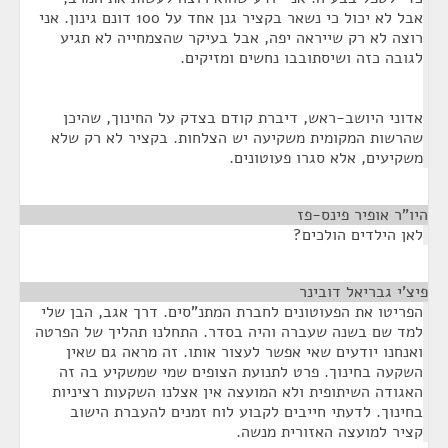
אבל לא יכול כי נשאר בקציר גנן אחד על 100 דונם גינון. אני
רוצה לא רק שייראה יפה, אבל בעיקר שהצמחייה לא תגיע
לגובה כזה ושיסתובבו נחשים ומזיקים.
אדוני היושב-ראש, דיברת קודם בצדק על החינוך, שהיכן
שהרשות המקומית משקיעה יש הצלחות. בקציר לא רק שלא
משקיעים, אלא סגרו פעוטונים.
היו"ר אופיר פינס-פז
¶
לאן הילדים הולכים?
פיצ'י גבריאל דובינר
¶
הפריטו את הפעוטונים לחברת המתנ"סים. דרך אגב, הבן שלי
למד שם בשנה שעברה והיה בסדר. התחלנו תהליך של הפרטה
ואנחנו יודעים שאי אפשר לעצור אותו. זה מראה גם שאין
השקעה בחינוך. פרט לתנועת הצופים שמי שמשקיע בה זה
האגודה השיתופית ולא המועצה אין אצלנו השקעות רציניות
בחינוך. לדעתי חייבים לקבוע לוח זמנים להעברת הישוב
קציר למועצה האזורית מנשה.