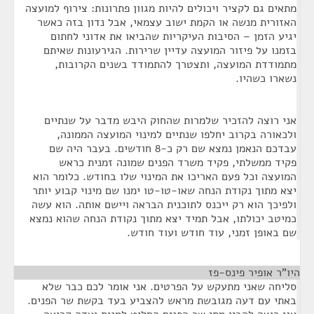
מתאים גם לקציר ויכולים להיות מגוון פתרונות: צירוף למועצה
האזורית מנשה או הקמת ישוב עצמאי, אבל נדון בזה כאשר
יגיע הזמן – הסיבות העיקריות שהביאו את אדוני לחתום
בזמנו על פיזור המועצה עדיין שרירות. הגירעונות שאיתם
מתמודדת המועצה, ותצטרך להתמודד בשנים הקרובות,
נשארו כשהיו.
אני רוצה להזכיר שלמרות שהחוק היבש מדבר על שנתיים
ולכאורה בקרוב יחלפו שנתיים למינוי המועצה הממונה,
עבדכם הנאמן נמצא שם רק כ-8 חודשים. בעבר היה שם
פקיד ממשלתי, פקיד משרד הפנים שמונה זמנית כראש
המועצה וכל פעם האריכו את המינוי שלו בחודש. כלומר הוא
יצא מתוך נקודת הנחה שאו-טו-טו ימנו שם מינוי קבוע יותר
ולפיכך הוא רק ייכנס לתוכנית הבראה ויישם אותה. הוא עשה
כמיטב יכולתו, אבל תמיד יצא מתוך נקודת הנחה שהוא נמצא
שם באופן זמני, עוד חודש ועוד חודש.
היו"ר אופיר פינס-פז
¶
סליחה שאני מתעקש על הפרטים. אני אומר לכם כבר שלא
באתי עם דעה מגובשת מראש להצביע בעד בקשת שר הפנים.