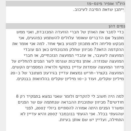
היו"ר אופיר פינס-פז
¶
ייתכן שזאת הסיבה לעיכוב.
נסים דהן
¶
כדי לסבר את האוזן של חברי הוועדה המכובדת, ואני ממש
מתנצל אם הדברים שאומר עלולים להשתמע כפוגעים, אני
מבקש סליחה ולא מתכוון לפגוע באף אחד. למה אני אומר את
ההקדמה הזאת? מכיוון שחלק מהנוכחים כאן הם עובדי
המועצה לשעבר, או עובדי המועצה הנוכחיים, או חברי
המועצה שפוזרה. אותן נסיבות שגרמו לשר הפנים להחליט על
פיזור המועצה עומדות עדיין בתוקף ולראיה המספרים הקשים.
המועצה בקציר-חריש נמצאת עדיין בגירעון מצטבר של כ-20
מיליון שקלים, ועוד כ-10 מיליון שקלים בהלוואות בבנקים.
למה היה חשוב לי להקדים ולומר שאני נמצא בתפקיד רק 8
חודשים? מכיוון שתוכנית ההבראה שנחתמה עם שר הפנים
ומשרד הפנים היתה אמורה להסתיים ביולי 2007, לפני
שהגעתי בכלל. אני הגעתי בנובמבר 2007 והיא עדיין לא
התחילה, ועדיין יש שם אותן בעיות.