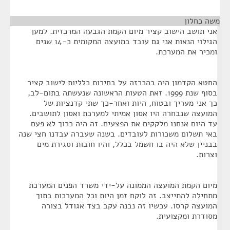
משה כחלון
¶
אני תושב הישוב קציר מיום הקמת הגבעה המרכזית. למען
הגילוי הנאות אני גם עובד במועצה המקומית כ-14 שנים
ומכיר את המערכת.
החטא הקדמון היה בהכרזה על בחירות כלליות לישוב קציר
בסוף שנת 1999. זאת הטעות הראשונה שנעשתה בתום-לב,
כך אני מעריך ובטוח, היות ואחר-כך שתי קדנציות של
המועצה שנבחרה היו אסון אמיתי למערכת ואסון לתושבים.
עד היום אנחנו מלקקים את הפצעים. זה היה כרוך לא פעם
באי תשלום משכורות לעובדים. בשנה שעברה עבדנו חצי שנה
בבניין שלא היה בו חשמל בכלל, והיו חובות וסגירת מים
וצרות.
מיום הקמת המועצה הממונה על-ידי משרד הפנים המערכת
מתחילה להתייצב. זה לוקח זמן היות וכל המערכות בתוך
המועצה קרסו. עכשיו זה נבנה עקב בצד אגודל בצורה
מסודרת ומקצועית.