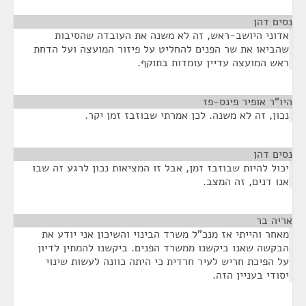
נסים דהן
¶
אדוני היושב-ראש, זה לא משנה את העובדה שהסיבות
שהביאו את שר הפנים להחליט על פיזור המועצה ועל הדחת
ראש המועצה עדיין עומדות בתוקף.
היו"ר אופיר פינס-פז
¶
נכון, זה לא משנה. לכן אמרתי שבוזבז זמן יקר.
נסים דהן
¶
יכול להיות שבוזבז זמן, אבל זו המציאות נכון לרגע זה שבו
אנו דנים, זה המצב.
אריה בר
¶
מאחר והייתי אז מנכ"ל משרד הבינוי והשיכון אני יודע את
הבקשה שאנו ביקשנו ממשרד הפנים. ביקשנו להמתין לדיון
על הפיכת חריש לעיר חרדית כי היתה כוונה לעשות שינוי
יסודי בעניין הזה.