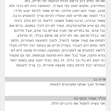
את מר נסים דהן כראש ועדת ההקמה של חריש, כמו
במודיעין, ומקים ישוב כפי שצריך. השעטנז הזה לא ברור ולא
מובן. קציר הוא ישוב חילוני, חריש אמור להיות ישוב חרדי.
כדי להפוך את חריש למה שעליו להיות צריך להשקיע הרבה
מאוד עבודה, הרבה מאוד מאמץ. לדעתי זה לא הולך ביחד.
מה גם שיש אלטרנטיבות. קציר לא רק דורך במקום. גרים שם
בני אדם. גם בחריש אני מבין שגרים בני אדם, אבל עליהם
אני בכלל מרחם, אני לא יודע מה איתם בכלל, זה מזעזע.
לפחות את קציר אפשר להציל, לחבר למועצה האזורית, ולתת
למר נסים דהן לעבוד בעניין חריש מן הבוקר ועד הלילה מבלי
לדאוג לנחשים או לעקרבים. המועצה האזורית מנשה היא לא
נורא חזקה, אבל בכל זאת היא מועצה מבוססת. מה גם שקציר
זה ישוב לא כל-כך גדול, זה בסך הכול ישוב קטן באופן יחסי
ובוודאי יכול להיות בתוך מועצה אזורית. כך צריך לעשות.
אריה בר
¶
אמרתי שכך אנחנו מתכוונים לעשות.
היו"ר אופיר פינס-פז
¶
אני מציע לשקול את הדברים הללו.