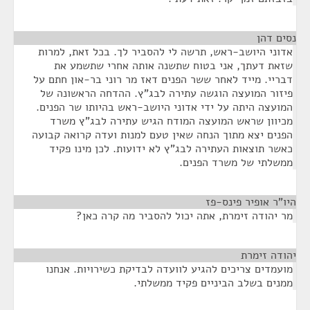
נסים דהן
¶
אדוני היושב-ראש, תרשה לי להסביר לך. בכל זאת, למרות
שזאת דעתך, אני בטוח שתשנה אותה אחרי שתשמע את
דבריי. מייד לאחר ששר הפנים דאז מר רוני בר-און חתם על
פיזור המועצה הוגשה עתירה לבג"ץ. ההדחה הראשונה של
המועצה היתה על ידי אדוני היושב-ראש בהיותו שר הפנים.
מכיוון שראש המועצה המודח הגיש עתירה לבג"ץ משרד
הפנים יצא מתוך הנחה שאין טעם למנות ועדה קרואה קבועה
כאשר תוצאות העתירה לבג"ץ לא ידועות. לכן מינו פקיד
ממשלתי של משרד הפנים.
היו"ר אופיר פינס-פז
¶
מר יהודה זימרת, אתה יכול להסביר מה קרה כאן?
יהודה זימרת
¶
מועמדים צריכים להגיע לוועדה לבדיקת כשירויות. אנחנו
ממנים בשלב הביניים פקיד ממשלתי.