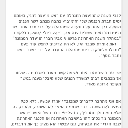
לגבי השנה שהמועצה התנהלה עם ראש מועצה זמני, באותם
ימים חברת הכנסת שלי יחימוביץ כתבה מכתב לשר הפנים
ושאלה בין היתר על הוועדה שמתנהלת על-ידי חבר אחד. שר
הפנים מר מאיר שטרית ענה אז, ב-24 ביולי 2007, כדלקמן:
"במהלך השנה האחרונה פרשו 3 מבין חברי הוועדה הממונה"
– זאת אומרת שכבר היו, לא היו צריכים לחפש עוד פעם –
"וחדלו מלתפקד. כיום מתנהלת הוועדה על-ידי יושב-ראש
וחבר נוסף".
אני סבור שבזמנו היתה פגיעה קשה מאוד באזרחים. נשלחו
אז מכתבים רבים למשרד הפנים שלא קיבלו מענה במשך
תקופה ארוכה מאוד.
אם אני מתחבר לדברים שמכובדי אמרו עכשיו, ללא ספק
המצב לא השתנה. כבר שנתיים המצב לא השתנה, ולא רק זה
אלא הוא הולך ומחריף, גם על-פי דבריו של היושב-ראש
הממונה מר נסים דהן בישיבה האחרונה או הלפני האחרונה
שבה הגדיר את הבעיות, וגם עכשיו הוא מציג כך את הדברים,