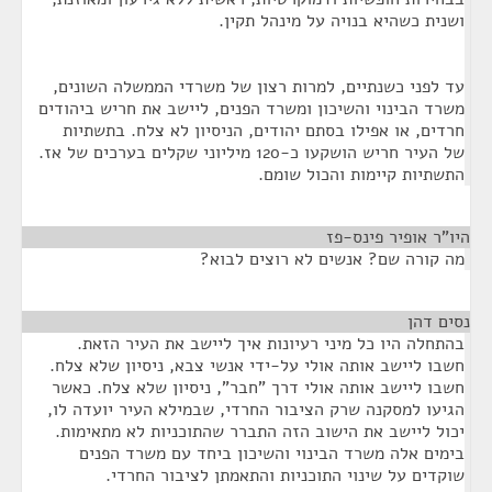
ושנית כשהיא בנויה על מינהל תקין.
עד לפני כשנתיים, למרות רצון של משרדי הממשלה השונים,
משרד הבינוי והשיכון ומשרד הפנים, ליישב את חריש ביהודים
חרדים, או אפילו בסתם יהודים, הניסיון לא צלח. בתשתיות
של העיר חריש הושקעו כ-120 מיליוני שקלים בערכים של אז.
התשתיות קיימות והכול שומם.
היו"ר אופיר פינס-פז
¶
מה קורה שם? אנשים לא רוצים לבוא?
נסים דהן
¶
בהתחלה היו כל מיני רעיונות איך ליישב את העיר הזאת.
חשבו ליישב אותה אולי על-ידי אנשי צבא, ניסיון שלא צלח.
חשבו ליישב אותה אולי דרך "חבר", ניסיון שלא צלח. כאשר
הגיעו למסקנה שרק הציבור החרדי, שבמילא העיר יועדה לו,
יכול ליישב את הישוב הזה התברר שהתוכניות לא מתאימות.
בימים אלה משרד הבינוי והשיכון ביחד עם משרד הפנים
שוקדים על שינוי התוכניות והתאמתן לציבור החרדי.