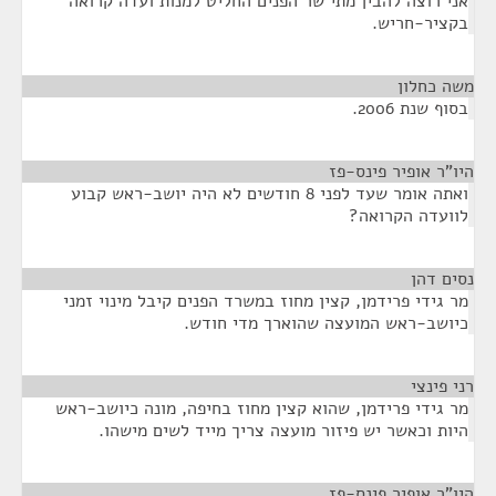
אני רוצה להבין מתי שר הפנים החליט למנות ועדה קרואה
בקציר-חריש.
משה כחלון
¶
בסוף שנת 2006.
היו"ר אופיר פינס-פז
¶
ואתה אומר שעד לפני 8 חודשים לא היה יושב-ראש קבוע
לוועדה הקרואה?
נסים דהן
¶
מר גידי פרידמן, קצין מחוז במשרד הפנים קיבל מינוי זמני
כיושב-ראש המועצה שהוארך מדי חודש.
רני פינצי
¶
מר גידי פרידמן, שהוא קצין מחוז בחיפה, מונה כיושב-ראש
היות וכאשר יש פיזור מועצה צריך מייד לשים מישהו.
היו"ר אופיר פינס-פז
¶