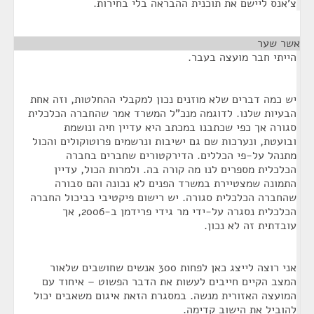
צ'אנס ליישם את תוכנית ההבראה בלי בחירות.
אשר שער
¶
הייתי חבר מועצה בעבר.
יש כמה דברים שלא מוזנים נכון למקבלי ההחלטות, וזה אחת
הבעיות שלנו. לדוגמה מנכ"ל המשרד אמר שהחברה הכלכלית
סגורה אך כפי שכתבנו במכתב היא עדיין חיה ונושמת
ובועטת, ונערכות שם גם ישיבות ונרשמים פרוטוקולים והכול
מתנהל על-פי הכללים. הדירקטורים שחברים בחברה
הכלכלית מספרים לנו מה קורה בה. ולמרות הכול, עדיין
התמונה שמצטיירת במשרד הפנים לא נכונה והם סבורה
שהחברה הכלכלית סגורה. יש רישום פיקטיבי כביכול החברה
הכלכלית נסגרה על-ידי מר גידי פרידמן ב-2006, אך
עובדתית זה לא נכון.
אני רוצה לייצג כאן לפחות 300 אנשים שחושבים שלאור
המצב הקיים חייבים לעשות את הדבר הפשוט – איחוד עם
המועצה האזורית מנשה. במסגרת הזאת איגום משאבים יכול
להוביל את הישוב קדימה.