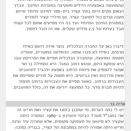
שהמועצה באמצעיה הדלים משקיעה במערכת החינוך. עבדך
הנאמן מקים היום בתוך קציר בית-ספר לחינוך מיוחד שייתן
מענה קודם כול לתושבי קציר. 50 מילדי קציר לומדים
במסגרת החינוך המיוחד ועד כה היו מסיעים אותם לכל קצווי
תבל בעלות של 2.5 מיליון שקלים. את זה נוכל לחסוך.
דיברו כאן על החברה הכלכלית. נוצר איזה רושם כאילו
מרמים, כאילו לא סגרו אותה. ההחלטה המקורית, שעליה
חתומה המועצה, שהחברה הכלכלית תסיים את הפרויקט שבו
היא עוסקת היום, שהוא רחוב המגל. היא התחילה בו ואי
אפשר להפסיק את פיתוח הרחוב באמצע ולהגיד לתושבים
שאין מדרכות ואין כבישים. היא חתמה על חוזים ומסיימת את
העבודות ברחוב. כאשר תסיים את העבודות ברחוב תהפוך
להיות חברת מדף. כל המועצה יודעת את זה, כולל התושבים.
אריה בר
¶
יש לי כמה הערות. מי שתכנן בזמנו את קציר ואת חריש זה
אני כמנכ"ל משרד הבינוי והשיכון ב-1989. המטרה היתה
שקציר לא תישען על תעסוקה מקומית, אלא שתהיה עיר שינה.
חריש היתה אמורה להיות במתכונת של קציר, בבנייה נמוכה