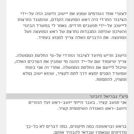
לצערי אחד הגורמים שמנע את יישוב הישוב הזה על-ידי
הציבור החרדי היה ראש המועצה הקודם, שהתנגד נחרצות
ליישוב על-ידי תושבים חרדים. נאמר לי במשרד הבינוי
והשיכון שהיתה התנגדות נחרצת של ראש המועצה ושל
המועצה. את הדברים האלה צריך למנוע בעתיד.
הישוב חריש מיועד לציבור החרדי על-פי החלטת הממשלה.
צריך שיעמוד שם על-יד ההגה מי שמבין את הצרכים האלה,
שיכול ליישם את החלטת הממשלה. אחרי זה אני בטוח
שמשרד הפנים ימצא דרך לתת לקציר, שהוא ישוב נפלא
ומצוין, להתפתח.
פיצ'י גבריאל דובינר
¶
אני תושב קציר. בעבר הייתי יושב-ראש ועד ההורים
ויושב-ראש האגודה השיתופית קציר.
בראש ובראשונה כמה תיקונים, כמה דברים לא כל-כך
מדויקים שנאמרו שכדאי להבהיר אותם.