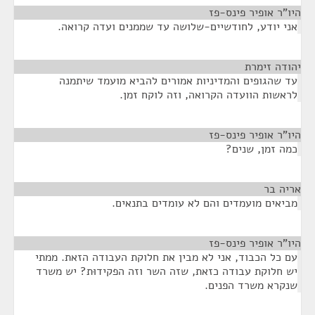
היו"ר אופיר פינס-פז
¶
אני יודע, לחודשיים-שלושה עד שממנים ועדה קרואה.
יהודה זימרת
¶
עד שהגופים והמדיניות אמורים להביא מועמד שיתמנה
לראשות הוועדה הקרואה, וזה לוקח זמן.
היו"ר אופיר פינס-פז
¶
כמה זמן, שנים?
אריה בר
¶
מביאים מועמדים והם לא עומדים בתנאים.
היו"ר אופיר פינס-פז
¶
עם כל הכבוד, אני לא מבין את חלוקת העבודה הזאת. ממתי
יש חלוקת עבודה כזאת, שזה השר וזה הפקידוּת? יש משרד
שנקרא משרד הפנים.