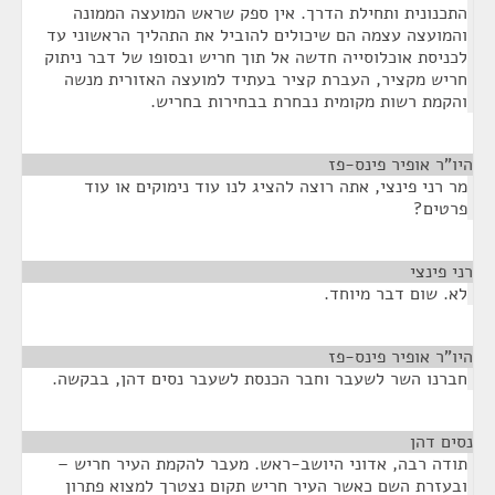
התכנונית ותחילת הדרך. אין ספק שראש המועצה הממונה
והמועצה עצמה הם שיכולים להוביל את התהליך הראשוני עד
לכניסת אוכלוסייה חדשה אל תוך חריש ובסופו של דבר ניתוק
חריש מקציר, העברת קציר בעתיד למועצה האזורית מנשה
והקמת רשות מקומית נבחרת בבחירות בחריש.
היו"ר אופיר פינס-פז
¶
מר רני פינצי, אתה רוצה להציג לנו עוד נימוקים או עוד
פרטים?
רני פינצי
¶
לא. שום דבר מיוחד.
היו"ר אופיר פינס-פז
¶
חברנו השר לשעבר וחבר הכנסת לשעבר נסים דהן, בבקשה.
נסים דהן
¶
תודה רבה, אדוני היושב-ראש. מעבר להקמת העיר חריש –
ובעזרת השם כאשר העיר חריש תקום נצטרך למצוא פתרון