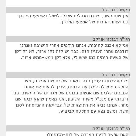
ויקטור בר-גיל
¶
אין שום קשר, יש גם מנהלים שיכלו לטפל באמצעי המיגון
ובהוצאות הרבות של אמצעי המיגון.
היו"ר זבולון אורלב
¶
אני לא אכנס לוויכוח, אנחנו רודפים אחרי הישיבה ואנחנו
רודפים אחרי העניין הזה. כבר יש לזה זקן ארוך, לא רק זקן
של תשעת הימים כמו שיש לי, אלא זקן ממש-ממש ארוך.
ויקטור בר-גיל
¶
יש קונצנזוס בעניין הזה. מאחר שלנים שם אנשים, ויש
החלטת ממשלה למגן את הבתים, צריך לראות את אותם
המבנים שלנים שם אנשים כבתים של מגורים של היישוב. כבר
דיברתי עם מנכ"ל משרד השיכון, אני מאמין שהוא יבקר שם
מחר. אנחנו נביא את התוצאות של הבדיקות ההנדסיות לסגן
השר, ומשם נצא עם החלטה לביצוע.
היו"ר זבולון אורלב
¶
האם אפשר לדעת הערכה של לוח-הזמנים?