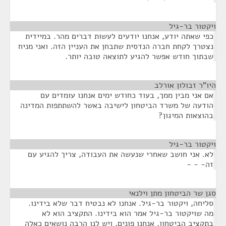
ויקטור בר-גיל
¶
כפי שאתה יודע, אנחנו יודעים לעשות דברים מהר. במיידית
נצטרך לקחת חברה הנדסית שתבחן את העניין הזה. ואני מניח
שבתוך חודש אפשר להגיע לתוצאה טובה יותר.
היו"ר זבולון אורלב
¶
אם אני מבין ממך, בעוד כחודש ימים אנחנו עומדים עם
הודעה של משרד הביטחון לישיבה באשר להשתתפות המדינה
בהוצאות המיגון?
ויקטור בר-גיל
¶
לא. אני חושב שאחרי שנעשה את העבודה, צריך להגיע עם
זה- - -
סגן שר הביטחון מתן וילנאי
¶
סליחה, ויקטור בר-גיל. אנחנו לא נבטיח דבר שלא בידינו.
מה שויקטור בר-גיל אמר הוא בידינו. התקציב הוא לא
בתקציב הביטחון. אנחנו פונים, ויש לנו הרבה נושאים כאלה