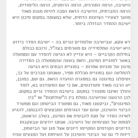
הישיבה, הרמה התורנית, הרמה הרוחנית, הרמה הלימודית,
הרמה החברתית, והישיבה הזאת הפכה להיות מגנט מאוד
מושך לצעירי הציונות הדתית, שלא כמצופה במקום סיכון היא
ישיבת ההסדר הגדולה ביותר.
דא עקא, שבישיבה שלומדים וגרים בה – ישיבת הסדר כידוע
היא ישיבה שתלמידיה גם משרתים בצה"ל, ורובם ככולם
בחילות הקרביים – היא עדיין לא הגיעה להסדר עם הממשלה
באשר לסוגיית המיגון, וזאת בשעה שהממשלה כן הסדירה
מיגון של סוגיות אחרות – בסוגיית הבתים היא הגיעה
להחלטה וגם בסוגיית מכללת ספיר, שאנחנו מברכים על כך,
וטיפלנו במיגונה גם במסגרת הוועדה הזאת. גם שם, כמובן,
יש הרבה מאוד סטודנטים, אם כי שם הסטודנט בא, לומד
והולך ואיננו מתגורר במקום. בישיבת ההסדר גרים במקום.
לכן הרגשנו שהישיבה נופלת בין ה"שולחנות" או "בין
המיגונים", וביקשנו מאוד, גם ממשרד הביטחון וגם ממשרד
הבינוי והשיכון, שהם שני הגורמים המבצעים להבנתנו, להגיע
לאיזה הסדר על מנת להבטיח את המיגון, בשלב הראשון,
לפחות של הפנימיות של הישיבה. אנחנו יודעים שבעקבות
הדיונים הקודמים התקיימו דיונים אצל סגן שר הביטחון,
דיווח לי גם שר הבינוי והשיכון על השיחות ועל המגעים שהיו