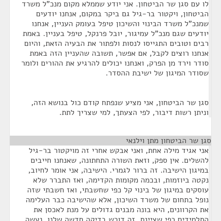
לו עם סגן שר הביטחון. אני יודע שממלא מקום מנכ"ל משרד
הביטחון, ויקטור בר-גיל גם ביקר במקום, אנחנו יודעים
שמנכ"ל משרד הבינוי והשיכון טיפל בעומק העניין, אנחנו
יודעים שגם מנכ"ל עמיגור, יובל פרנקל, טיפל בעניין. באמת
רבים וטובים התגייסו לנסות ולפתור את הבעיה הזאת, והיום
אנחנו רוצים לקבל, אם אפשר, תשובה שהעניין הזה באמת
סודר וירד מן הפרק, ואנחנו יכולים להרגיע את ההורים ולומר
שסודר המיגון של ישיבת ההסדר.
סגן שר הביטחון, אני מציע שנפתח קודם כול בנושא הזה,
וניתן רשות דיבור, לפי הצעתך, למי שצריך לתת.
סגן שר הביטחון מתן וילנאי
¶
אני אגיד מילה אחת, ואני אבקש אחרי זה מויקטור בר-גיל
להשלים. אין ספק, וזאת השורה התחתונה, שאנחנו חייבים
במיגון הישיבה. זה ברור לגמרי. הישיבה, אני אומר לחיוב,
נקטה ביוזמות, ובכמה מקומות הקדימה, ואז התברר שלא
עוסקים במיגון של בינוי קל כפי שחשבתי, ואז חשבתי שזה
נופל בתחום של משרד השיכון, אלא שהישיבה כבר העלימה
את הקרוונים, היא בונה מבנים גדולים על מנת לאכסן את
התלמידים כפי שציינת. זה דורש בדיקה חדשה שלנו. נעשה