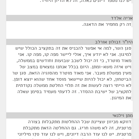
יש לנו מספר דיונים כאלה, זה לא הדיון היחיד.
אריה אלדד
¶
זה רק מחמיר את הדאגה.
היו"ר זבולון אורלב
¶
סגן השר, למה אי אפשר להכניס את זה בתקציב הכולל שיש
למיגון. אני לא יודע איך, אולי ליישר מפה קו, מפה קו. אני
מאוד מוטרד, כי זה יכול לשכב שבועות וחודשים בממשלה,
ויש איזה משא-ומתן. היום בכלל אנחנו נמצאים במצב של
מעין ממשלת מעבר. אני מאוד מוטרד מהסוגיה הזאת. סגן שר
הביטחון, לא יכול להיות שיישאר מוסד אחד שהוא יוצא דופן.
לא הייתי רוצה לעשות את זה תלוי החלטת ממשלה נקודתית
לתקציב של ישיבת ההסדר. זה לדעתי מעמיד בסימן שאלה
את המיגון.
מתן וילנאי
¶
דווקא מכיוון שציינת שכל ההחלטות מתקבלות בצורה
פרטנית, זה לא משהו חריג. גם ההחלטה הזאת מתקבלת
פרטנית. יש לנו עוד הרבה דיונים, ויש לנו עוד 170 מיליוני