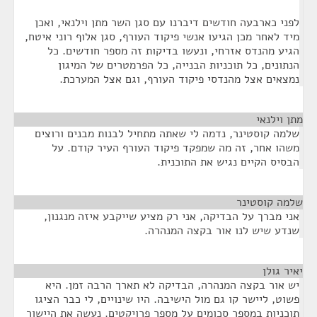
לפני כארבעה חודשים דיברנו עם סגן השר מתן וילנאי, ואכן
מיד לאחר מכן הגיעו אנשי פיקוד העורף, סגן אלוף רוני איטח,
הגיע מהנדס אזרחי, ונעשו בדיקות זה מספר חודשים. כל
הנתונים, כל תוכניות הבנייה, כל הפרמטרים של המיגון
נמצאים אצל מהנדסי פיקוד העורף, וגם אצל המערכת.
מתן וילנאי
¶
שלמה קוסטינר, נדמה לי שאתה מתחיל לבנות מבנים ורוצים
משהו אחר, זה מה שמפקד פיקוד העורף העיר קודם. על
הבסיס הקיים נגיש את התוכנית.
שלמה קוסטינר
¶
אני מברך על הבדיקה, אני רק מציע שייקבע איזה מנגנון,
שנדע שיש לנו אור בקצה המנהרה.
יאיר גולן
¶
יש אור בקצה המנהרה, הבדיקה לא תארך הרבה זמן. היא
פשוט, ליישר קו גם מול הישיבה. היו שינויים, לי כבר הציגו
תוכניות במספר סכומים על מספר פרויקטים. נעשה את היישור