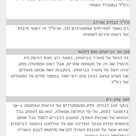
רח"ל כמתכלל לאומי.
היו"ר זבולון אורלב
¶
רק נאמר לאזרחים שמקשיבים לנו, שרח"ל זה ראשי תיבות
של רשות חירום לאומית.
סגן שר הביטחון מתן וילנאי
¶
זה הוטל על משרד הביטחון, כאשר רוב חוות הדעת היו
להטיל את זה על מקומות אחרים, אבל ראש הממשלה פסק
שזה יוטל על משרד הביטחון. בעקבות זאת אנחנו פועלים.
אני מציע שזאב (ווה) צוק-רם יספר במספר מלים על הפעולות
של רח"ל.
זאב צוק-רם
¶
בוקר טוב לכולם. חלק מהתפקידים של הרשות שהוקמה ב-19
בדצמבר 2007, על-פי החלטת ממשלה, הוא גם לעסוק בכל
הנושא של מוכנות העורף, ומטבע הדברים לטפל בכל אותם
נושאים שדוח מבקר המדינה שם על שולחננו בהקשר לביקורת
שהוא עשה על מוכנות העורף לקראת מלחמת לבנון השנייה
ובמלחמת לבנון השנייה.