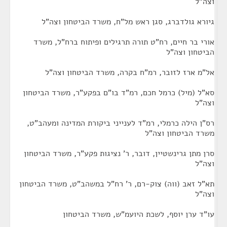
וצה"ל
גיורא גולדברג, סגן ראש מל"ח, משרד הביטחון וצה"ל
אורי בר חיים, רח"ט תורה תרגילים ופיתוח ברח"ל, משרד
הביטחון וצה"ל
אל"מ ארז לזובר, רמ"ח בקרה, משרד הביטחון וצה"ל
סא"ל (מיל) כרמל חכם, רמ"ד בו"ם בפקע"ר, משרד הביטחון
וצה"ל
רס"ן הילה כרמלי, רמ"ד לענייני ביקורת המדינה ומעהב"ט,
משרד הביטחון וצה"ל
סרן מתן גרינשטיין, דובר, ר' נציגות פקע"ר, משרד הביטחון
וצה"ל
תא"ל זאב (ווה) צוק-רם, ר' רח"ל במשהב"ט, משרד הביטחון
וצה"ל
עו"ד ערן יוסף, לשכת היועמ"ש, משרד הביטחון