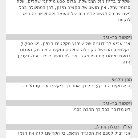
שקלים בדיון מול הממשלה, פלוס 600 מיליוני שקלים. אלה
סכומי עתק. אין מושג של תקציב מיגון, לכן הממשלה בכל
פעם צריכה לגשת לרזרבות של האוצר ולהחליט מה היא
לוקחת.
ויקטור בר-גיל
¶
אני אביא לך דוגמה של שיפוץ מקלטים בצפון. יש 3,300
מקלטים, הממשלה קיבלה החלטה ותקצבה את זה, ואנחנו
כמעט סיימנו את הפרויקט. אני לא חושב שיש בעיה בעניין
הזה.
מתן וילנאי
¶
היא תקצבה ב-57 מיליון, אחר כך ביקשנו עוד 19 מליון.
ויקטור בר-גיל
¶
לא מדובר בכל כך הרבה כסף.
היו"ר זבולון אורלב
¶
אני יכול לסכם את הסוגיה הזאת, כי הקדשנו לזה את הזמן