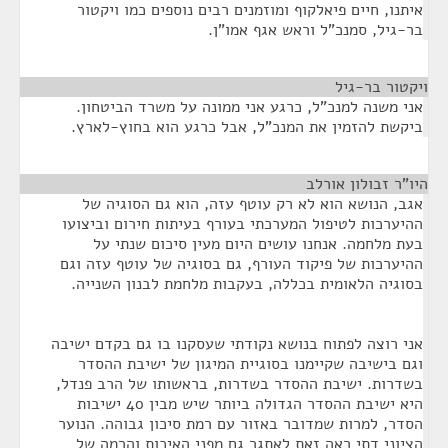
איתנו, חיים פיאלקוף ומוזמנים רבים נוספים כמו ויקטור
בר-גיל, סמנכ"ל וראש אגף אמו"ן.
ויקטור בר-גיל
¶
אני משנה למנכ"ל, כרגע אני ממונה על משרד הביטחון.
ביקשת להזמין את המנכ"ל, אבל כרגע הוא בחוץ-לארץ.
היו"ר זבולון אורלב
¶
אגב, הנושא הוא לא רק עוטף עזה, הוא גם הסוגיה של
ההיערכות לטיפול המערכתי בעורף בעיתות חירום וביצועו
בעת מלחמה. אנחנו עושים היום מעין סיכום שנתי על
ההיערכות של פיקוד העורף, גם בסוגיה של עוטף עזה וגם
בסוגיה הלאומית בכללה, בעקבות מלחמת לבנון השנייה.
אני רוצה לפתוח בנושא נקודתי שעסקנו בו גם בקדם ישיבה
וגם בישיבה שקיימנו בסוגיית המיגון של ישיבת ההסדר
בשדרות. ישיבת ההסדר בשדרות, בראשותו של הרב פנדל,
היא ישיבת ההסדר הגדולה ביותר שיש מבין 40 ישיבות
הסדר, למרות שמדובר באזור עם רמת סיכון גבוהה. הנוער
הציוני דתי ראה זאת לאתגר גם מפני האיכות והרמה של