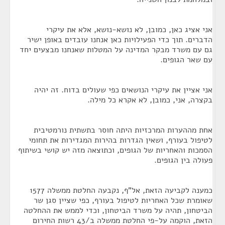
אני אציג כאן, כמובן, לא נושא-נושא, אלא את עיקרי
הדברים. תוך כדי הפעילויות כאן אנחנו עובדים באופן ישיר
גם עם משרד מבקר המדינה על המטלות שאנחנו מבצעים יחד
עם שאר הגופים.
אני אציין את עיקרי הנושאים כפי שעולים בדוח. זה יהיה
בקצרה, אני, כמובן, לא אקרא כל מילה.
אחת מההערות המרכזיות היתה חוסר בתשתית נורמטיבית
לטיפול בעורף, ושאין הגדרות בהירות המגדירות את תחומי
הסמכות והאחריות של הגופים, וכתוצאה מזה יש קושי בשיתוף
פעולה בין הגופים.
כמענה לקביעה הזאת, אל"ף, נקבעה החלטת ממשלה 1577
שאומרת שכל האחריות לטיפול בעורף, כפי שציין סגן שר
הביטחון, תהיה על משרד הביטחון, וכדי לממש את ההחלטה
הזאת, הוקמה על-פי החלטת ממשלה ב/43 רשות החירום