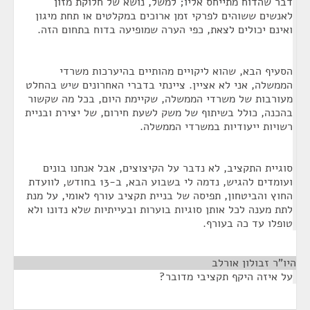
דבר שהדוח מתייחס אליו; למשל, נושא של חלוקת מזון
לאנשים ששוהים לפרקי זמן ארוכים במקלטים או תחת מיגון
ואינם יכולים לצאת, כפי הערה שמופיעה בדוח בתחום הזה.
הסעיף הבא, שהוא ליקויים מהותיים בהיערכות משרדי
הממשלה, אני לא אציין. ציינתי בדברי האחרונים שיש בהחלט
מעורבות של משרדי הממשלה, שקיימת היום, בכל מה שקשור
בהכנה, כולל בשיתוף של משק לשעת חירום, של יצירת ובניית
רשויות ייעודיות במשרדי הממשלה.
סוגיית התקציב, לא נדבר על הקיצוצים, אבל אנחנו בונים
ועומדים להגיש, נדמה לי בשבוע הבא, ב-13 בחודש, לוועדת
החוץ והביטחון, תפיסה של בניית תקציב עורף לאומי, על מנת
לתת מענה לכל אותן סוגיות בוערות ובעייתיות שלא נדונו ולא
טופלו עד כה בעורף.
היו"ר זבולון אורלב
¶
על איזה היקף תקציבי מדובר?