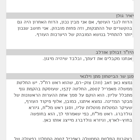
יאיר גולן
¶
הדוח לגבי העוטף, אם אני מבין נכון, הדוח האחרון היה גם
בהקשרים של ההתנקות, וזה פחות מובהק. אני חושב שנכון
יותר להתחיל בנושא המובהק של היערכות העורף.
היו"ר זבולון אורלב
¶
אנחנו מקבלים את דעתך, ובלבד שיהיה מיגון.
סגן שר הביטחון מתן וילנאי
¶
נמצא כאן זאב (ווה) צוק-רם, שהוא ראש רח"ל. יש החלטת
ממשלה מאפריל 2007, החלטה 1577, שעוסקת בהקמת גוף
מתכלל עליון. הוא הוקם על סמך אחת ההערות הראשונות של
מבקר המדינה. נמצא איתנו, כמובן, אלוף פיקוד העורף,
שעיקר המטלות מוטלות עליו, וסגן ראש מל"ח, גיורא
גולדברג. ראש מל"ח, כפי שאמרתי לך, הוא בחופשה
בחוץ-לארץ, וגיורא גולדברג מייצג אותו כאן.
בעקבות החלטת הממשלה באפריל 2007 התחלנו בפעולה של