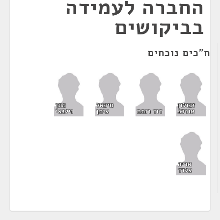
החברה לעמידה
בביקושים
ח"כים נוכחים
זבולון
מיכאל
מתן
אורלב
דוד רותם
איתן
וילנאי
אריה
אלדד