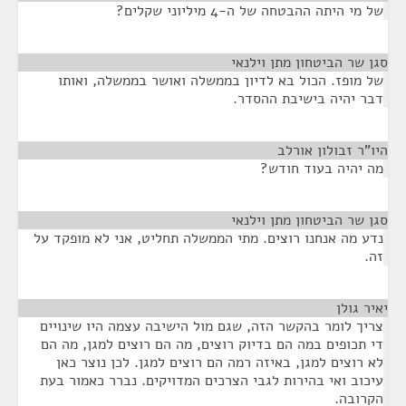
של מי היתה ההבטחה של ה-4 מיליוני שקלים?
סגן שר הביטחון מתן וילנאי
¶
של מופז. הכול בא לדיון בממשלה ואושר בממשלה, ואותו
דבר יהיה בישיבת ההסדר.
היו"ר זבולון אורלב
¶
מה יהיה בעוד חודש?
סגן שר הביטחון מתן וילנאי
¶
נדע מה אנחנו רוצים. מתי הממשלה תחליט, אני לא מופקד על
זה.
יאיר גולן
¶
צריך לומר בהקשר הזה, שגם מול הישיבה עצמה היו שינויים
די תכופים במה הם בדיוק רוצים, מה הם רוצים למגן, מה הם
לא רוצים למגן, באיזה רמה הם רוצים למגן. לכן נוצר כאן
עיכוב ואי בהירות לגבי הצרכים המדויקים. נברר כאמור בעת
הקרובה.