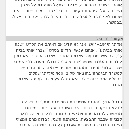
אותה. בשורה התחתונה, מדינת ישראל מופקדת על מיגון
הישיבה. על הפרטים ויקטור בר-גיל יגיד במלים מספר. היום
אנחנו לא יכולים להגיד שום דבר מעבר לזה. ויקטור בר-גיל,
בבקשה.
ויקטור בר-גיל
¶
אדוני היושב-ראש, אני לא יודע אם ראיתם את הסרט "שכחו
אותי בבית 2". אנחנו עכשיו חוזים בסרט "שכחו אותי בבית
3", וזה ששכחנו את ישיבת ההסדר. ישיבת ההסדר היא בתוך
שדרות, והסכנה שנשקפת היא סכנה גדולה מאוד. כפי שמיגנו
את מוסדות החינוך ומוסדות אחרים – מיגנו, הכוונה היא
למשרד הביטחון בהוצאה של כ-500 מיליוני שקלים –
בהחלט המחויבות שלנו היא גם לבצע מיגון לאותה ישיבת
הסדר.
כדי להגיע לנתונים אמפיריים במספרים מוחלטים יש צורך
לבצע בדיקה הנדסית בשני משתנים עיקריים: במשתנה
הראשון, לבדוק מהם אמצעי המיגון הנדרשים או שנדרשו
לבנייה שכבר התבצעה. במשתנה השני, לבדוק מהם אמצעי
המיגון הנדרשים למבנים שעדיין לא נבנו בישיבת ההסדר.