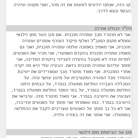
קו הזה, אנחנו יודעים לעשות את זה מהר, ואני מקווה שיהיה
הכסף ונצא לדרך.
היו"ר זבולון אורלב
¶
אני לא מוטרד מכך שתהיה תוכנית. אם סגן השר מתן וילנאי
וממלא מקום המנכ"ל ואלוף פיקוד העורף אומרים שתהיה
תוכנית, אני מאמין באמונה שלמה שתהיה תוכנית, ואני גם
מאמין שתהיה תוכנית בהקדם האפשרי, אני מכיר את האנשים.
למרות שזה לא מקובל בוועדה לענייני ביקורת המדינה, אני
סומך עליהם שתהיה תוכנית כזאת. הבעיה שלי היא מה יקרה
אחרי התוכנית. אני מאוד מוטרד מכך שמפרידים את ישיבת
ההסדר מכל הסוגיה התקציבית של מיגון עוטף עזה. על
המכללה העבירו החלטת ממשלה בנפרד, על הבתים היתה
החלטת ממשלה בנפרד, על בתי הספר החלטת ממשלה בנפרד,
ועכשיו את הישיבה בנפרד. אני מאוד מוטרד מזה. שיביאו את
הישיבה בנפרד. כמו שאמרתי אני סומך על האנשים שדיברו,
אני לא כל כך סומך על האנשים שצריכים לקבל את ההחלטה
בממשלה. אני אומר את זה בצורה גלויה.
סגן שר הביטחון מתן וילנאי
¶