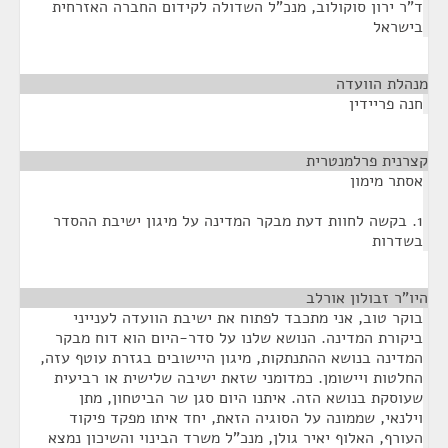
ד"ר ירון סוקולוב, מנכ"ל השדולה לקידום החברה האזרחית
בישראל
מנהלת הוועדה
¶
חנה פריידין
קצרנית פרלמנטרית
¶
אסתר מימון
1. בקשה לחוות דעת מבקר המדינה על מיגון ישיבת ההסדר
בשדרות
היו"ר זבולון אורלב
¶
בוקר טוב, אני מתכבד לפתוח את ישיבת הוועדה לענייני
ביקורת המדינה. הנושא שלנו על סדר-היום הוא דוח מבקר
המדינה בנושא ההתנתקות, מיגון היישובים בגזרת עוטף עזה,
החלטות ויישומן. כמדומני שזאת ישיבה שלישית או רביעית
שעוסקת בנושא הזה. איתנו היום סגן שר הביטחון, מתן
וילנאי, שממונה על הסוגיה הזאת, יחד איתו מפקד פיקוד
העורף, האלוף יאיר גולן, מנכ"ל משרד הבינוי והשיכון נמצא