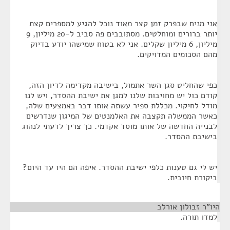
אני מניח שבפרק זמן קצר מאוד נוכל להגיע למספרים קצת
יותר ברורים ומוחלטים. מסתובבים פה סביב ל-20 מיליון, 9
מיליון, 6 מיליון שקלים. אני לא בטוח שמישהו יודע בדיוק
מהם הסכומים המדויקים.
כפי שהחליט סגן השר אתמול, בישיבה מקדימה לדיון הזה,
קודם כול יש מחויבות שלנו למגן את ישיבת ההסדר, ויש לנו
מודל לחיקוי. מכללת ספיר עשתה אותו דבר באמצעים שלה,
כאשר הממשלה תקצבה את האלמנטים של המיגון שנדרשים
לבנייה החדשה של אותו מוסד אקדמי. כך צריך לדעתי לנהוג
בישיבת ההסדר.
יש לי גם טענות כלפי ישיבת ההסדר. איפה הם היו עד היום?
ביקורת חיובית.
היו"ר זבולון אורלב
¶
למדו תורה.