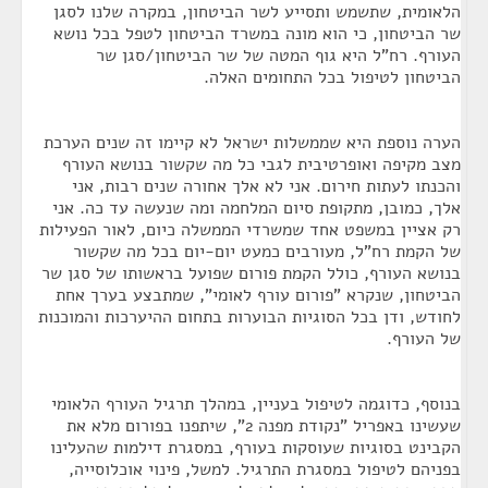
הלאומית, שתשמש ותסייע לשר הביטחון, במקרה שלנו לסגן
שר הביטחון, כי הוא מונה במשרד הביטחון לטפל בכל נושא
העורף. רח"ל היא גוף המטה של שר הביטחון/סגן שר
הביטחון לטיפול בכל התחומים האלה.
הערה נוספת היא שממשלות ישראל לא קיימו זה שנים הערכת
מצב מקיפה ואופרטיבית לגבי כל מה שקשור בנושא העורף
והכנתו לעתות חירום. אני לא אלך אחורה שנים רבות, אני
אלך, כמובן, מתקופת סיום המלחמה ומה שנעשה עד כה. אני
רק אציין במשפט אחד שמשרדי הממשלה כיום, לאור הפעילות
של הקמת רח"ל, מעורבים כמעט יום-יום בכל מה שקשור
בנושא העורף, כולל הקמת פורום שפועל בראשותו של סגן שר
הביטחון, שנקרא "פורום עורף לאומי", שמתבצע בערך אחת
לחודש, ודן בכל הסוגיות הבוערות בתחום ההיערכות והמוכנות
של העורף.
בנוסף, כדוגמה לטיפול בעניין, במהלך תרגיל העורף הלאומי
שעשינו באפריל "נקודת מפנה 2", שיתפנו בפורום מלא את
הקבינט בסוגיות שעוסקות בעורף, במסגרת דילמות שהעלינו
בפניהם לטיפול במסגרת התרגיל. למשל, פינוי אוכלוסייה,