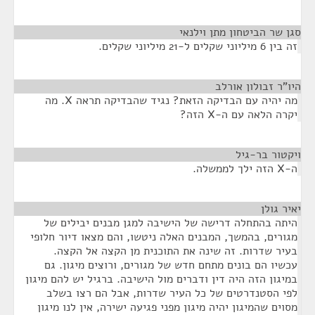
סגן שר הביטחון מתן וילנאי
¶
זה בין 6 מיליוני שקלים ל-21 מיליוני שקלים.
היו"ר זבולון אורלב
¶
מה יהיה עם הבדיקה הזאת? נגיד שהבדיקה תראה X. מה
יקרה הלאה עם ה-X הזה?
ויקטור בר-גיל
¶
ה-X הזה ילך לממשלה.
יאיר גולן
¶
היתה בהתחלה דרישה של הישיבה למגן מבנים יבילים של
מגורים, בהמשך, המבנים האלה ניטשו, והם מצאו דיור חלופי
בעיר שדרות. זה שינה את התוכנית מן הקצה אל הקצה.
עכשיו הם בונים מתחם חדש של מגורים, ורוצים מיגון. גם
במיגון הזה היה דין ודברים מול הישיבה. ברגיל יש להם מיגון
לפי הסטנדרטים של כל העיר שדרות, אבל הם רצו בשלב
מסוים שהמיגון יהיה מיגון מפני פגיעה ישירה, אין לנו מיגון