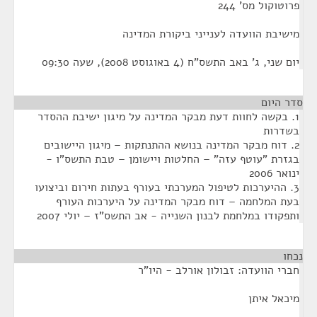
פרוטוקול מס' 244
מישיבת הוועדה לענייני ביקורת המדינה
יום שני, ג' באב התשס"ח (4 באוגוסט 2008), שעה 09:30
סדר היום
1. בקשה לחוות דעת מבקר המדינה על מיגון ישיבת ההסדר
בשדרות
2. דוח מבקר המדינה בנושא ההתנתקות – מיגון היישובים
בגזרת "עוטף עזה" – החלטות ויישומן – טבת התשס"ו -
ינואר 2006
3. ההיערכות לטיפול המערכתי בעורף בעתות חירום וביצועו
בעת המלחמה – דוח מבקר המדינה על היערכות העורף
ותפקודו במלחמת לבנון השנייה - אב התשס"ז – יולי 2007
נכחו
¶
חברי הוועדה: זבולון אורלב - היו"ר
מיכאל איתן