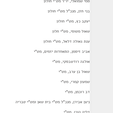
סמי שמואלי, יו"ר מט"י חולון
בני חזן, מנכ"ל מט"י חולון
יעקב כץ, מט"י חולון
שאול מטוסי, מט"י חלון
ענת גאולה דלאל, מט"י חולון
אביב זיסמן, התאחדות יזמים, מט"י
אולגה רודשבסקי, מט"י
שאול בן ערב, מט"י
שמעון קמרי, מט"י
דב רוכמן, מט"י
ניצן אבירן, מנכ"ל מט"י בית שאן ומט"י טבריה
דליה הורן, מט"י