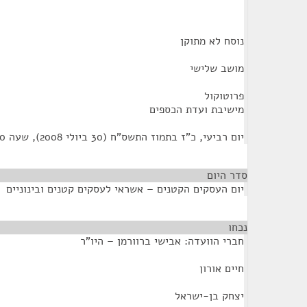
נוסח לא מתוקן
מושב שלישי
פרוטוקול
מישיבת ועדת הכספים
יום רביעי, כ"ז בתמוז התשס"ח (30 ביולי 2008), שעה 09:00
סדר היום
יום העסקים הקטנים – אשראי לעסקים קטנים ובינוניים
נכחו
¶
חברי הוועדה: אבישי ברוורמן – היו"ר
חיים אורון
יצחק בן-ישראל