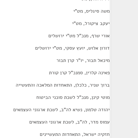
משה סיגליס, מט"י
יעקב ציקורל, מט"י
אורי שרף, מנכ"ל מט"י ירושלים
דורון אלוש, יועץ עסקי, מט"י ירושלים
מיכאל תבור, יו"ר קרן תבור
פאינה קלרין, סמנכ"ל קרן קורת
ברוך שניר, כלכלן, התאחדות המלאכה והתעשייה
מוטי קינן, מנכ"ל לשכת סוכני הביטוח
יהודה טלמון, נשיא לה"ב, לשכת ארגוני העצמאים
עמוס מדר, לה"ב, לשכת ארגוני העצמאים
חזקיה ישראל, התאחדות התעשיינים