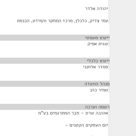
יהודה אלדר
עמי צדיק, כלכלן, מרכז המחקר והמידע, הכנסת
ייעוץ משפטי
¶
שגית אפיק
ייעוץ כלכלי
¶
סמדר אלחנני
מנהל הוועדה
¶
טמיר כהן
רשמה וערכה
¶
אהובה שרון – חבר המתרגמים בע"מ
יום העסקים הקטנים –