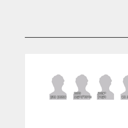
יצחק
סטס
 כץ
וקנין
מיסז'ניקוב
אמנון כהן