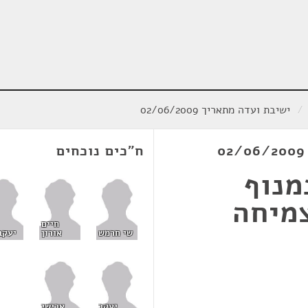
/
ישיבת ועדה מתאריך 02/06/2009
ח"כים נוכחים
מנוף
צמיחה
חיים
שי חרמש
אורון
יעקב
יעקב
אבישי