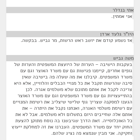
אתי בנדלר
¶
אני אמתין.
היו"ר גלעד ארדן
¶
אז נשמע קודם את יושב ראש הרשות, מר גביש. בבקשה.
משה גביש
¶
בעקבות הישיבה – הערות של היועצת המשפטית והערות של
גופים אחרים, קיימנו פגישות גם עם משרד האוצר וגם עם
משרד המשפטים. קיבלנו את מה שעלה פה בישיבה שאין
סיבה שהרשות תקבל את כל מנויי הכבלים והלוויין, אלא היא
צריכה לקבל את אותם מתוכם שלא משלמים אגרה. לכן
בהתייעצויות גם עם משרד המשפטים וגם עם משרד האוצר
הגענו למסקנה שצריך גוף שלישי שיצליב את רשימת המנויים
עם רשימת משלמי האגרה, ואנחנו נקבל את היתרה – את
אותם אלה שחייבים היום בתשלום ולא משלמים. אבל לא את
כל האוכלוסייה. זאת הדרך שגיבשנו בה נוסח מתוקן להצעת
החוק יחד עם משרד המשפטים. העברנו את זה למחלקת ייעוץ
וחקיקה. אני מבין שנמצא פה נציג שלהם.