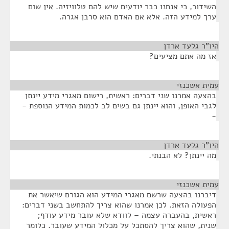
השידור, כי אנחנו כבר יודעים שיש להם טלוויזיה. אין שום
ערך למידע הזה. אלא אם האדם הוא סרבן אגרה.
היו"ר גלעד ארדן
¶
אז מה אתם מציעים?
עמית אשכנזי
¶
בהצעה אמרנו שני דברים: ראשית, רישום מאגרי מידע יינתן
לגבי האופן, והוא יינתן גם בשים לב לכמות המידע הנוספת -
-
היו"ר גלעד ארדן
¶
מה יינתן? לא הבנתי.
עמית אשכנזי
¶
דיברנו בהצעה שרשם מאגרי המידע הוא הגורם שיאשר את
הפעולה הזאת. לכן אמרנו שהוא צריך להתחשב בשני דברים:
ראשית, בהעברה עצמה – לוודא שלא עובר מידע עודף;
שנית, שהוא צריך להסתכל על מכלול המידע שעובר. כלומר