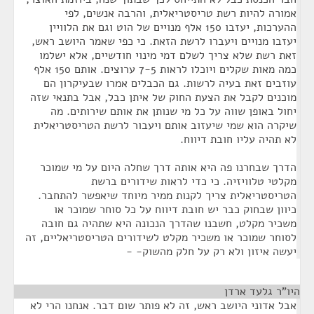
אמורה להיות רשת טריסטריאלית, והרבה אנשים, לפי
ההערכות, יעזבו 150 אלף מנויים של הוט וגם את הלוויין
יעזבו מנויים ויעברו לרשת הזאת. כי כפי שאמר היושב ראש,
זאת רשת שלא צריך לשלם דמי מינוי חודשיים, אלא ישלמו
כמה מאות שקלים ויוכלו לראות 7-5 ערוצים. אותם 150 אלף
עוזבים זאת בעיה לרשות. גם הכבלים אמרו שבעיקרון הם
מוכנים לקבל את הצעת החוק של איתן כבל, אבל בתנאי שזה
יחול באופן שווה על כל מי שנותן את אותם שירותים. מה
שיקרה הוא שמי שיעזוב אותם ויעבור לרשת הטריסטריאלית
לא תהיה עליו חובת דיווח.
הדרך שבחרנו פה היא אותה דרך שחלה היום על מי שמוכר
מקלטי טלוויזיה. כי כדי לראות שידורים ברשת
הטריסטריאלית צריך לקנות ממיר מיוחד שיאפשר להתחבר.
כיוון שבחוק כבר יש חובת דיווח על כל סוחר שמוכר או
משכיר מקלט, חשבנו שהדרך הנכונה היא שתהיה גם חובה
לסוחר שמוכר או משכיר מקלט לשידורים הטריסטריאליים, זה
יעשה איזון ולא רק על חלק מהשוק- -
היו"ר גלעד ארדן
¶
אבל אדוני היושב ראש, זה לא פותר שום דבר. אנחנו הרי לא