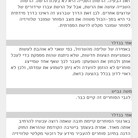
זאת הבעיה. הרשות השנייה היא לא בעלת הרשת. הרשות
השנייה עושה את הרשת, אבל על הרשת עברו שידורים של
ערוצים אחרים. לכן זאת הדרך שברגע זה ראינו כדרך מידתית
כי היא בסך-הכול משווה את מצב הסוחר שמוכר טלוויזיה
לסוחר שמוכר מקלט לרשת הספרתית.
אתי בנדלר
¶
באמירה של שליפה מהשרוול, כפי שאני לא אוהבת לעשות
כשמגיעות הצעות חדשות, שלא ניתנת שהות מספקת כדי לעכל
אותן ולבחון את השפעתן: מעבר לכך שאף אחד שמייצג
סוחרים לא הוזמן לוועדה ולא ניתן לשמוע את עמדתו, ולכן לא
ראוי לדון בכלל בהצעה כזאת.
משה גביש
¶
לגבי הסוחרים זה קיים כבר.
אתי בנדלר
¶
בארגוני הסוחרים קיימת חובה שאתה רוצה עכשיו להרחיב
אותה מאוד. אמרת בעצמך בישיבה הקודמת שהוראת החוק
הדנה בחיוב סוחרים להעביר מידע על רוכשי מקלטי טלוויזיה