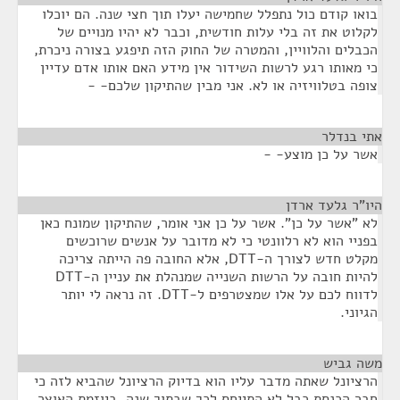
בואו קודם כול נתפלל שחמישה יעלו תוך חצי שנה. הם יוכלו
לקלוט את זה בלי עלות חודשית, וכבר לא יהיו מנויים של
הכבלים והלוויין, והמטרה של החוק הזה תיפגע בצורה ניכרת,
כי מאותו רגע לרשות השידור אין מידע האם אותו אדם עדיין
צופה בטלוויזיה או לא. אני מבין שהתיקון שלכם- -
אתי בנדלר
¶
אשר על כן מוצע- -
היו"ר גלעד ארדן
¶
לא "אשר על כן". אשר על כן אני אומר, שהתיקון שמונח כאן
בפניי הוא לא רלוונטי כי לא מדובר על אנשים שרוכשים
מקלט חדש לצורך ה-DTT, אלא החובה פה הייתה צריכה
להיות חובה על הרשות השנייה שמנהלת את עניין ה-DTT
לדווח לכם על אלו שמצטרפים ל-DTT. זה נראה לי יותר
הגיוני.
משה גביש
¶
הרציונל שאתה מדבר עליו הוא בדיוק הרציונל שהביא לזה כי
חבר הכנסת כבל לא התייחס לכך שבתוך שנה, ביוזמת האוצר,