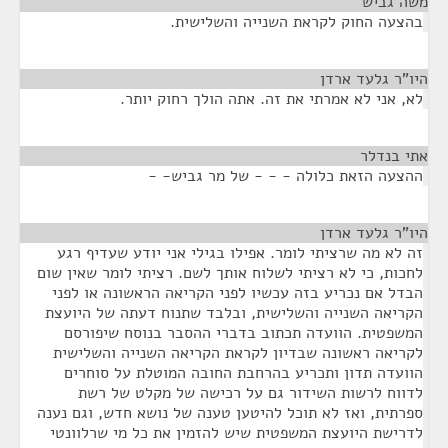
משה גביש
¶
בהצעה החוק לקראת השנייה והשלישית.
היו"ר גלעד ארדן
¶
לא, אני לא אמרתי את זה. אתה הולך רחוק יותר.
אתי בנדלר
¶
ההצעה הזאת כלולה - - - של מר גביש- -
היו"ר גלעד ארדן
¶
זה לא מה שרציתי לומר. אפילו בגילי אני יודע שעדיף רגע
לחכות, כי לא רציתי לשלוח אותך לשם. רציתי לומר שאין שום
הבדל אם נכריע בזה עכשיו לפני הקריאה הראשונה או לפני
הקריאה השנייה והשלישית, ובלבד שתנוח דעתה של היועצת
המשפטית. הוועדה תכתוב בדברי ההסבר בנוסח שיפורסם
לקריאה ראשונה שבדיון לקראת הקריאה השנייה והשלישית
הוועדה תדון ותכריע בהרחבת החובה המוטלת על סוחרים
לדווח לרשות השידור גם על רכישה של מקלט של רשת
ספרתית, ואז לא תוכל להיטען טענה של נושא חדש, וגם נענה
לדרישת היועצת המשפטית שיש להזמין את כל מי שרלוונטי