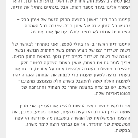
כאן למטה בהצעת חוק אחרת שלו ושלי בוועדת החינוך, והוא
יצטרף אלינו בעוד מספר דקות, אבל בינתיים נתחיל את הדיון.
קיימנו כבר דיון ראשון בהצעת החוק הזאת של איתן כבל –
נדגיש כל הזמן שזה של איתן כבל. שיזכה בכל האהדה
הציבורית אנחנו לא רוצים לחלק עם אף אחד את זה.
קיימנו דיון ראשון ב-15 ביולי 2008, ואני נעתרתי לבקשה של
רשות השידור וגם של מציע החוק בשל דחיפות הנושא ובשל
מצבה של רשות השידור לקיים דיון נוסף בהצעת החוק הזאת.
צריך לומר גם את האמת, שאין באמת הצדקה לפטור חלק
מהציבור מתשלום האגרה ולהשית אותו על אחרים, כי גם אם
בעתיד נרצה לטעון טענות כדי לכפות את הפחתת האגרה יהיה
לטענות האלה קשה להתקבל כשרק חלק מצומצם מהציבור
משלם. יש גם צדק בהצעה אחרי כל הצחוק וההגחכה של
הפופולאריות שלה.
אני מבקש מיושב ראש הרשות להציג את העניין. אני מבין
שמאז הדיון הקודם היו קצת מגעים, ואנחנו נשמע, כמובן, את
ההצעה הממשלתית של הפשרה בעקבות מה שדרשה היועצת
המשפטית של הוועדה. או אם גברתי רוצה לומר משהו,
בבקשה.