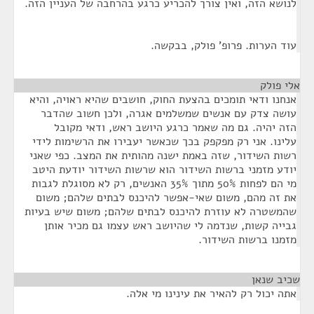
לנושא הזה, ואין צורך להכריע כרגע בהרחבה של העניין הזה.
עוד הערות. פרופ' פולק, בבקשה.
אלי פולק
¶
אנחנו ודאי תומכים בהצעת החוק, חושבים שהיא ראויה, והיא
עושה צדק עם אנשים שמשלמים אגרה, ולכן חשוב שהדבר
הזה יהיה. גם מה שאמר כרגע היושב ראש, ודאי מקובל
עלינו. אני רק מפקפק בכך שכאשר יעבירו את הרשימות לידי
רשות השידור, שזה באמת ישנה מהותית את המצב. כפי שאני
יודע מזמני ברשות השידור הוא שרשות השידור יודעת היטב
מי הם לפחות 50% מתוך 35% האנשים, רק לא מסוגלת לגבות
את זה מהם, משום שאי-אפשר להיכנס לבתים שלהם; משום
שהמשטרה לא עוזרת להיכנס לבתים שלהם; משום שיש בעיות
גבייה קשות, שנדמה לי שהיושב ראש עצמו גם מכיר אותן
מזמנו ברשות השידור.
שכיב שנאן
¶
אתה יכול רק להאיר את עינינו מי אלה.