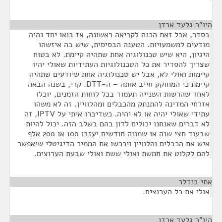
היו"ר גלעד ארדן
¶
בסדר, אבל זאת הכנה לקריאה ראשונה, אז בואו יחד נהיה
מודעים למשמעויות. הטענה הבסיסית, שיש בה איזשהו
היגיון, היא שיש טכנולוגיה אחת שתהיה קיימת. לא בטוח
שצריך להסדיר את כל הטכנולוגיות העתידיות שאולי יהיו
קיימות ואולי לא, אבל יש טכנולוגיה אחת שיודעים שתהיה
קיימת כי המחוקק חייב אותה – ה-DTT. קרי, בשנה הבאה
לאחר שהרשות השנייה תעמוד בכל לוחות הזמנים, יוכלו
אזרחי המדינה להתנתק מהכבלים ומהלוויין. זה לא משהו
עתידי שאולי יהיה או לא יהיה. כשדיברו איתי על IPTV, זה
לא דברים שאנחנו יכולים לדון בהם בשלב הזה. יכול להיות
שבעוד חצי שנה או שמונה חודשים יעזבו 100 או 200 אלף
איש את הכבלים והלוויין וירכשו את הממיר הדיגיטלי שיאפשר
להם לקלוט את חמשת ואולי ששת ואולי שבעת הערוצים.
אתי בנדלר
¶
אולי את כל הערוצים.
היו"ר גלעד ארדן
¶