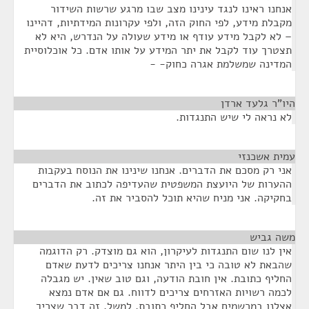
אנחנו ראינו לנגד עינינו מצב שבו מרגע שרשות השידור
מקבלת מידע, לפי החוק הזה, ולפי עקרונות המידתיות, דהיינו
– לא לקבל מידע עודף או מידע שעולה על הנדרש, היא לא
תצטרך עוד לקבל את יתר המידע על אותו אדם. כל אוכלוסיית
המדינה שמשלמת אגרה כחוק- -
היו"ר גלעד ארדן
¶
לא נראה לי שיש התנגדות.
עמית אשכנזי
¶
אני רק מסכם את הדברים. אנחנו שינינו את הנוסח בעקבות
ההערות של היועצת המשפטית שהעדיפה לכתוב את הדברים
בחקיקה. אני מניח שהיא תוכל להסביר את זה.
משה גביש
¶
אין לנו שום התנגדות לעיקרון, הוא גם מוצדק. רק הדוגמה
שהבאת לא טובה כי בין היתר אנחנו צריכים לדעת שאדם
החליף כתובת. אין חובת הודעה, וגם טוב שאין. יש מגבלה
לכמה רשויות האזרחים צריכים לדווח. גם אם אדם נמצא
אצלנו במרשמים אבל החליף כתובת, למשל, זה דבר שצריך