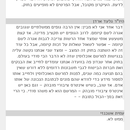
לדעת. העיקרון מקובל, אבל הפרטים לא מופיעים בחוק.
היו"ר גלעד ארדן
¶
דבר אחד אני לא מבין: אין הרבה גופים ממשלתיים שגובים
אגרה לשם קיומם. לרוב הגופים יש תקציב מדינה. אז קצת
משעשע אותי שמצד אחד הרשות צריכה לגבות אגרה לשם
קיומה – אפשר לשאול שאלות על זכות קיומה, אבל כל עוד
זה לא השתנה בחוק זה המצב – ומצד שני אנחנו נקשה עליה
בנגישות למרשם אוכלוסין שזה לא הדבר הכי סודי בעולם.
בחוק אחר שנדון פה בוועדה אנחנו עומדים לחייב את הבנקים
ואת חברות הביטוח לגבי חשבונות רדומים ללא דורש שאין
בהם תנועה כמה שנים, לפנות למרשם האוכלוסין ולחייב אותו
למסור מידע כדי לוודא שהם פונים לכתובת הנכונה של אותו
אדם. אז שוב, כשיש אינטרס ציבורי מובהק – וגם כאן יש
אינטרס ציבורי מובהק – המרשם הוא לא משהו סודי. כי הרי
זאת בסך-הכול כתובת - -
עמית אשכנזי
¶
ממש לא.