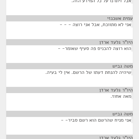
אבל ויתרנו על כל המידע הזה.
עמית אשכנזי
¶
אני לא מתווכח, אבל אני רוצה - - -
היו"ר גלעד ארדן
¶
הוא רוצה להכניס פה סעיף שאומר- -
משה גביש
¶
שיהיה להנחת דעתו של הרשם. אין לי בעיה.
היו"ר גלעד ארדן
¶
מאה אחוז.
משה גביש
¶
אני מניח שהרשם הוא רשם סביר- -
היו"ר גלעד ארדן
¶