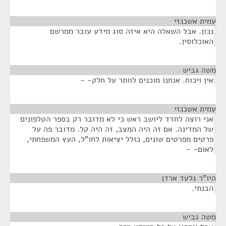
עמית אשכנזי
¶
נכון. אבל השאלה היא איזה סוג מידע עובר ממרשם
האוכלוסין.
משה גביש
¶
אין ויכוח. אנחנו מוכנים לוותר על חלק- -
עמית אשכנזי
¶
אני רוצה לחדד ליושב ראש כי לא מדובר רק בספר הטלפונים
של המדינה. אם זה היה המצב, זה היה קל. מדובר פה על
פרטים מפרטים שונים, כולל יציאות לחו"ל, העץ המשפחתי,
לאום- -
היו"ר גלעד ארדן
¶
הבנתי.
משה גביש
¶