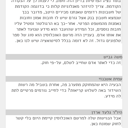
בתור נציג הפרטיות בדיון הזה חשוב לי לענות לך על הנקודה
הקודמת. צריך להיזהר מאנלוגיות קלות כי בדוגמה הקודמת
של חשבונות רדומים שאנחנו מכירים היטב, מדובר בכך
שנמצא חשבון בנק אצל גורם שיש לו חובות אמון וחובות
נאמנות מהמשפט הפרטי. אחר-כך בא הרגולטור ומטיל עליו
חובות נוספים, וכל המידע שהועבר הוא מידע שנועד לאתר
את אותו אדם. בעניין הזה מרשם האוכלוסין הוא סוג של ספר
טלפונים גדול. זה לא דומה בכלל לסיטואציה שיש לנו כאן.
משה גביש
¶
זה כדי לאתר אדם שחייב לשלם, על-פי חוק.
עמית אשכנזי
¶
הבעיה היא שהמחוקק מתערב פה, אחרת בשביל מה רשות
השידור באה לשלוש קריאות? כדי לחייב גורמים פרטיים לתת
לה מידע.
היו"ר גלעד ארדן
¶
אבל הנגישות שלה למרשם האוכלוסין קיימת היום בלי קשר
לחוק שמונח כאן.