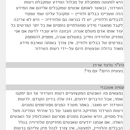
היא למעשה מסתכלת על מכלול המידע שמקבלת רשות
השידור, ובאשר לאותם אנשים שמקבלים אליהם את המידע
הזה שעניינו כבלים ולוויין – ומקובל עלינו שמי שמנוי
לכבלים וללוויין, יש לו כנראה גם טלוויזיה – היא לא צריכה
לקבל ממאגרי מידע ממשלתיים נוספים את כל יתר הפרטים כל
עוד אותו אדם משלם אגרה. הכוונה היא שכדי לדעת אם אני
מחזיק טלוויזיה וחייב בתשלום אגרה, מספיק להסתפק
בפרטים של כבלים ולוויין. אין צורך באותה שאיבת מידע
מאוד גדולה שנעשית היום על-ידי רשות השידור
היו"ר גלעד ארדן
¶
נעשית היום? עם מי?
עמית אשכנזי
¶
נמצאים פה האנשים המקצועיים רשות השידור אז הם יתקנו
אותי, אבל הדברים ידועים, וזה עלה בדיון הקודם. לרשות
השידור יש מאגר. באתר משרד הפנים מפורסמים נתונים.
רשות השידור מחזיקה היום מאגר של כל אזרחי המדינה מעל
גיל מסוים, והיא שואבת נתונים ממרשם האוכלוסין על האנשים
האלה. אם אנחנו יודעים שאנשים מחזיקים טלוויזיה בגלל
הכבלים והלוויין, למעשה, אין צורך לנהל תיק עליהם ברשות