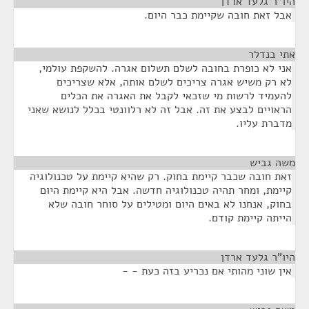
היו"ר גלעד ארדן
¶
אבל זאת חובה שקיימת כבר היום.
אתי בנדלר
¶
אני לא כופרת בחובה לשלם תשלום אגרה. להשקפת עולמי,
לא רק משיש אגרה צריכים לשלם אותה, אלא שצריכים
להעמיד לרשות מי שזכאי לקבל את האגרה את הכלים
הראויים לבצע את זה. אבל זה לא רלוונטי בכלל לנושא שאני
מדברת עליו.
משה גביש
¶
זאת חובה שכבר קיימת בחוק. רק שהיא קיימת על טכנולוגיה
קיימת, ומחר תהיה טכנולוגיה חדשה. אבל היא קיימת היום
בחוק, אנחנו לא באים היום ומטילים על סוחר חובה שלא
הייתה קיימת קודם.
היו"ר גלעד ארדן
¶
אין שוני מהותי אם נכריע בזה כעת - -