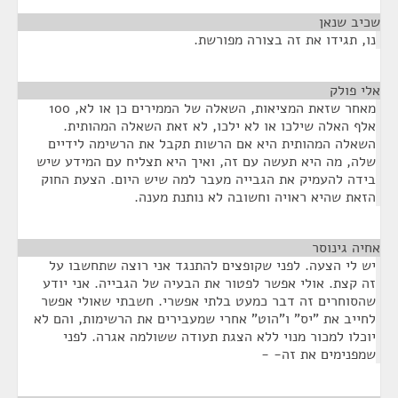
שכיב שנאן
¶
נו, תגידו את זה בצורה מפורשת.
אלי פולק
¶
מאחר שזאת המציאות, השאלה של הממירים כן או לא, 100
אלף האלה שילכו או לא ילכו, לא זאת השאלה המהותית.
השאלה המהותית היא אם הרשות תקבל את הרשימה לידיים
שלה, מה היא תעשה עם זה, ואיך היא תצליח עם המידע שיש
בידה להעמיק את הגבייה מעבר למה שיש היום. הצעת החוק
הזאת שהיא ראויה וחשובה לא נותנת מענה.
אחיה גינוסר
¶
יש לי הצעה. לפני שקופצים להתנגד אני רוצה שתחשבו על
זה קצת. אולי אפשר לפטור את הבעיה של הגבייה. אני יודע
שהסוחרים זה דבר כמעט בלתי אפשרי. חשבתי שאולי אפשר
לחייב את "יס" ו"הוט" אחרי שמעבירים את הרשימות, והם לא
יוכלו למכור מנוי ללא הצגת תעודה ששולמה אגרה. לפני
שמפנימים את זה- -