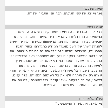
עמית אשכנזי
¶
אני מייצג את שני הגופים. תכף אני אסביר את זה.
משה גביש
¶
בכל אופן הגברת דנה נויפלד שעוסקת בנושא הזה במשרד
המשפטים. ההבדלים העיקריים בין הצעת החוק, כפי שהיא
עכשיו, לבין ההצעה הקודמת הם שאופן מסירת המידע ייעשה
להנחת דעתו של רשם מאגרי המידע כהגדרתו בחוק הגנת
הפרטיות; הכבלים והלוויין יהיו זכאים גם לכיסוי הוצאות, אם
יהיו להם הוצאות בעקבות זה; ומה שמסתמן בצד הפרוצדורלי
הוא שאחרי שרשם מאגרי המידע יאשר את מה שהוא צריך
לאשר, ההצלבה תהיה בחשב הכללי באוצר, שעושה את
ההצלבות עבור כל משרדי הממשלה בעניין מאגרי מידע, והוא
יוציא רק את היתרה ולא את כל רשימות המנויים. בזה ענינו,
לדעתי, על כל הבעיות שעלו קודם. כפי שאמרתי, זה מתואם
עם משרד האוצר ועם משרד המשפטים.
היו"ר גלעד ארדן
¶
מי מייצג את משרד המשפטים?