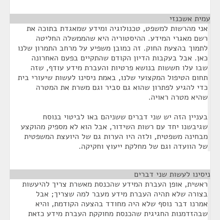
עמית אשכנזי
¶
אני מהרשות למשפט, טכנולוגיה ומידע שמאגדת בתוכה את
רשם מאגרי המידע. ההיסטוריה היא שהממשלה החליטה
לתמוך בהצעת החוק. זה כמובן משפיע על מרחב התמרון שלנו
כאן. אבל בעקבות הדיון הקודם שהתקיים בפעם האחרונה
שבו עלו חששות בנושא פרטיות והעברת מידע עודף, שזה
תחום הטיפול המקצועי שלנו, באמת ניסינו לעשות שיעורי בית
כדי להגיע לפתרון שהוא גם סביר וגם משרת את המטרה
שהיא מטרה ראויה.
בעניין הזה יש שני דברים ששניהם באו לביטוי בנוסח
שגיבשנו יחד עם רשות השידור, אבל הוא לא מספיק מהוקצע
מבחינה משפטית, ולזה היו הערות גם של היועצת המשפטית
של הוועדה וגם של מחלקת ייעוץ וחקיקה.
ניסינו לעשות שני דברים
¶
ראשית, אופן העברת המידע שהכנסת מאשרת צריך להיעשות
בצורה שלא תהיה העברת מידע מעבר למה שצריך; אבל
אמרנו דבר נוסף שלא היה מחודד בהצעה הקודמת, והיא
שבהזדמנות החגיגית שהכנסת מחוקקת העברת מידע כזאת