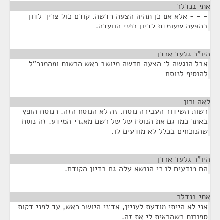
אתי בנדלר
¶
- - - אלא אם כן תהיה הצעה חדשה. קודם כול צריך לדון
בהצעה שעומדת לדיון בפני הוועדה.
היו"ר גלעד ארדן
¶
אבל הוגשה לי הצעה חדשה מיושב ראש הרשות ומהמנכ"ל
להוסיף לנוסח- -
לאה ורון
¶
רשות השידור העבירה נוסח. זה לא הנוסח הזה. הנוסח הופץ
באתר כמו גם את הנוסח של של רשם מאגרי המידע. זה נוסח
שהנוכחים בכלל לא מודעים לו.
היו"ר גלעד ארדן
¶
הם מודעים לו כי הנושא עלה גם בדיון הקודם.
אתי בנדלר
¶
אני לא הייתי מודעת לעניין, אדוני היושב ראש, עד לפני דקות
ספורות כשהראית לי את זה.