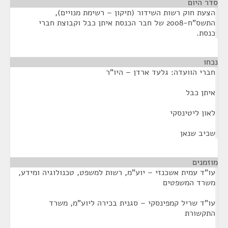
סדר היום
הצעת חוק רשות השידור (תיקון – רשימת מנויים),
התשס"ח-2008 של חבר הכנסת איתן כבל וקבוצת חברי
כנסת.
נכחו
¶
חברי הוועדה: גלעד ארדן – היו"ר
איתן כבל
לאון ליטינסקי
שכיב שנאן
מוזמנים
¶
עו"ד עמית אשכנזי – יוע"מ, רשות למשפט, טכנולוגיה ומידע,
משרד המשפטים
עו"ד שריל קמפינסקי – סגנית בכירה ליוע"מ, משרד
התקשורת