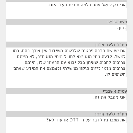
אני רק שואל אתכם למה חיכיתם עד היום.
משה גביש
¶
נכון.
היו"ר גלעד ארדן
¶
אם יש שם הרבה פרטים שלרשות השידור אין צורך בהם, כמו
למשל, לדעת מתי הוא יצא לחו"ל ומתי הוא חזר, לא הייתם
צריכים לחכות שאיתן כבל יבוא עם הרעיון שלו, הייתם
צריכים מזמן ליזום תיקון ממשלתי ולצמצם את המידע שאתם
חשופים לו.
עמית אשכנזי
¶
אני מקבל את זה.
היו"ר גלעד ארדן
¶
את מתכוונת לדבר על ה-DTT או עוד לא?