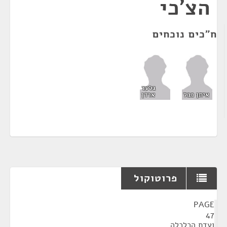
הצ'כי
ח"כים נוכחים
גלעד
איתן כבל
ארדן
פרוטוקול
¶
PAGE
47
ועדת הכלכלה