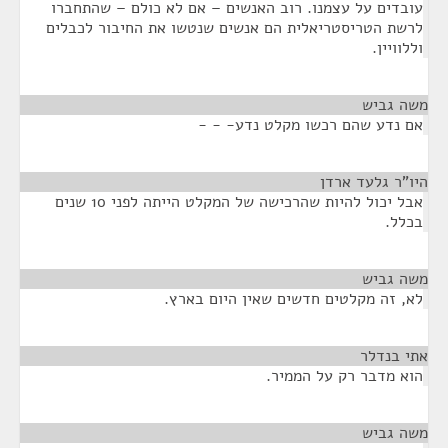
עובדים על עצמנו. רוב האנשים – אם לא כולם – שהתחברו
לרשת הטריסטריאלית הם אנשים שנטשו את החיבור לכבלים
וללוויין.
משה גביש
¶
אם נדע שהם רכשו מקלט נדע- - -
היו"ר גלעד ארדן
¶
אבל יכול להיות שהרכישה של המקלט הייתה לפני 10 שנים
בכלל.
משה גביש
¶
לא, זה מקלטים חדשים שאין היום בארץ.
אתי בנדלר
¶
הוא מדבר רק על הממיר.
משה גביש
¶