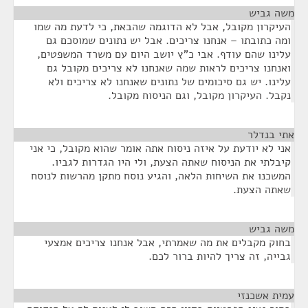
משה גביש
¶
העיקרון מקובל, אבל לא הדוגמה שהבאת, כי לדעת מה שמו
ומה כתובתו – אנחנו צריכים. אבל יש נתונים שמוסכם גם
עלינו שהם עודף. אבי כ"ץ יושב היום עם משרד המשפטים,
ואנחנו צריכים לראות שמה שאנחנו לא צריכים מקובל גם
עלינו. יש גם סיכומים של נתונים שאנחנו לא צריכים ולא
נקבל. העיקרון מקובל, וגם הניסוח מקובל.
אתי בנדלר
¶
אני לא יודעת על איזה ניסוח אתה אומר שהוא מקובל, כי אני
קיבלתי את הניסוח שאתה הצעת, ולי היו הגדרות לגביו.
המשכנו את השיחות הלאה, והגיע נוסח מתקן מהרשות לנוסח
שאתה הצעת.
משה גביש
¶
בחוק מקבלים את מה שאמרתי, אבל אנחנו צריכים אמצעי
גבייה, זה צריך להיות ברור לכם.
עמית אשכנזי
¶