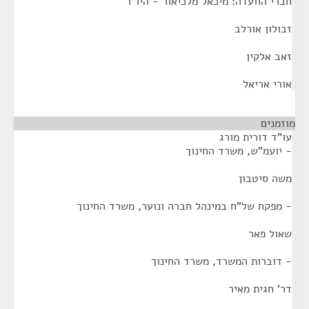
חברי הוועדה: מיכאל מלכיאור - היו"ר
זבולון אורלב
זאב אלקין
אורי אריאל
מוזמנים
¶
עו"ד דורית מורג
- יועמ"ש, משרד החינוך
משה סיטבון
- מפקח של"ח במינהל חברה ונוער, משרד החינוך
שאול פאר
- דוברות המשרד, משרד החינוך
דר' חגית מאיר