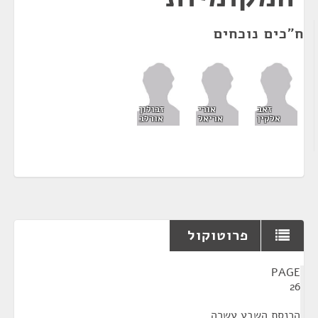
ח"כים נוכחים
זאב
אורי
זבולון
אלקין
אריאל
אורלב
פרוטוקול
¶
PAGE
26
הכנסת השבע עשרה