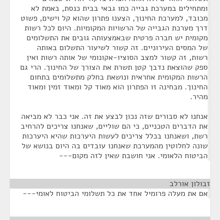
ומתחילים במערכת גבייה כמו גבאי בבית כנסת, באמת לא
מכובד, למערכת החינוך, הצענו פתרון שהוא קל וישים, פשוט
דרך מערכת הגבייה של הרשויות המקומיות. היום לכל רשות
מקומית יש חברה פרטית שבאמצעותה גובים את התשלומים
של המסים העירוניים. זה קשור לשיעור התשלום באותה
רשות, זה קשור למצב הסוציו-אקונומי של אותה רשות ואין
ספק שהוצאת נדבך קטן תשרת את הצורך של החינוך. הרי גם
הרשות המקומית אחראית ונושאת בחלק מתשלומים בתחום
החינוך. מבחינה זו הפתרון הוא מאוד קל ומאוד זמין ומאוד
מהיר.
אנחנו לא סבורים שזה נכון לבצע את זה. אני כבר לא מביאה
את הדברים הטכניים, כי הם שוליים, שאנחנו צריכים להרחיב
רשת, ושאנחנו בכלל צריכים לעשות היערכות שהיא היערכות
שונה לחלוטין מהמערכת שאנחנו עובדים בה היום בנושא של
הביטוח הלאומי. אני חושבת שאין לזה מקום---
זבולון אורלב
¶
אם את מעלה פרומיל אחד את כל תשלומי הביטוח לאומי---