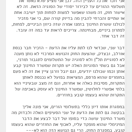
אני זוכר את כל העניין הזה. לכן אני מציע שלא נאשר את
תשלומי ההורים עד לבירור יסודי של הסוגיה הזאת. זה לא
אישור חוק, זה משהו שאפשר למצות לפחות תוך ישיבה אחת
או שתיים והכרחי להבין מה בדיוק קורה שם, כי אני מזכיר
לכולנו ששרת החינוך בזמנו אמרה שזה כיוון הביניים, לפחות,
לפתרון ביניים, מבחינתה. צריכים לראות עד כמה זה עובד.
זה דבר אחד.
דבר שני, שכדאי לנו לתת עליו את הדעת - הזכיר חבר כנסת
אורלב, ובצדק, שהצעת החוק והנושא המרכזי לא נותן מענה
לא לסוגיית תל"ן ולא לסוגיה של התשלומים לתגבור תורני,
אבל גם בשתי הסוגיות האלה יש תקרות שמשרד החינוך קבע
אותן וכמו שכולנו יודעים, וגם יובל וורגן ציין את זה לא פעם
בחומרים שהוא פרסם, המציאות בפועל לא נכנסת לאותן
התקרות, מסיבות כאלה או אחרות, וגם זה מצב שבעיניי הוא
בלתי אפשרי לחלוטין, שמשרד החינוך לא עוסק באכיפה של
התקרות שהוא בעצמו קובע בחוזרים.
במסגרת אותו דיון כללי בתשלומי הורים, אני פונה אליך
בבקשה גם לתת את הדעת על שני הסעיפים האלה ולבדוק מה
משרד החינוך עושה כדי בסופו של דבר לבצע את הדבר
המינימלי שהוא מופקד עליו, לאכוף את החוזרים שהוא בעצמו
קובע, במסגרת החוק. הרי גם הנושא הזה הוא לא---