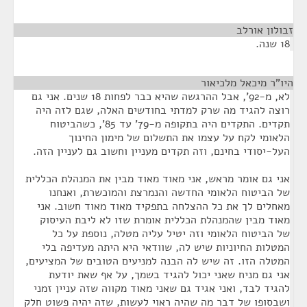
זבולון אורלב
¶
18 שנה.
היו"ר מיכאל מלכיאור
¶
לא, מ-92', אבל ההרגשה שהיא כבר לפחות 18 שנים. אני גם
רוצה להגיד מה שרק למדתי בחודשים האלה, שגם לזה היה
תקדים. התקדים היה בתקופה מ-79' עד 85', כשהביטוח
הלאומי לקח על עצמו את התשלום של מימון החינוך
העל-יסודי בחינם, וזה תקדים מעניין וחשוב גם לעניין הזה.
אני גם אומר מראש, אני מאוד מאוד מבין את המנהלת הכללית
של הביטוח הלאומי החדשה והנמרצת והמוכשרת, ואנחנו
מאחלים לך את כל ההצלחה בתפקיד מאוד מאוד חשוב. אני
מאוד מבין שהמנהלת הכללית אומרת שזו לא ליבת העיסוק
של הביטוח הלאומי וזה יטיל עליה מטלה, נוספת על כל
המטלות החיוניות שיש לה, שוודאי היא היתה מעדיפה בלי
המטלה הזו. זה שיש לה הבנה למניעים הטובים של המציעים,
אני גם מניח שאני יכול להגיד בשמך, על אף שאת יודעת
להגיד לבד, ואני אגיד גם שאני מאוד מקווה שזה עניין זמני
ושבסופו של דבר מה שהיה ראוי לעשות, שזה יהיה פשוט חלק