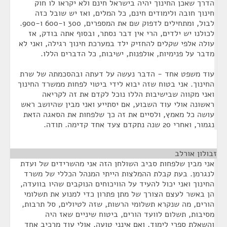
הדרך שאכן החינוך יהיה בישראל חינם ולא יקראו לו חוק
חינוך חובה ולימודים חינם, כל המלים, ואז יש שובל כזה
לבול, ומתחילים לדפוק שם את המספרים, 300 ו-600 ו-900.
לכולנו יש ילדים, הרי אין דבר נסתר, ובסוף אתה בודק, אז
עולה אלפי שקלים להחזיק ילד במערכת חינוך רגילה, ואני לא
מדבר על פנימיות, אולפנות, ישיבות, כל הדברים הללו.
עוד משפט אחד - הדבר נעשה על דעתה ובהסכמתה של שרת
החינוך. אני בטוח שזה יבוא לידי ביטוי לפחות ממשרד החינוך
ואני מקווה שבישיבות הללו נוכל לקדם את זה לקריאה
ראשונה אולי עוד השבוע, אם יסתייע ואני מבין שהיושב ראש
עושה כל מאמץ, ולסיים את זה כך שלפחות את הסאגה הזאת
נגמור, ואחרי 20 שנה נתקדם צעד אחד קדימה. תודה.
זבולון אורלב
¶
אני מבין שלפחות סביב השולחן הזה אני מהשרידים של ועדת
לנגרמן. בעת קבלת ההמלצות הייתי המנהל הכללי של משרד
החינוך ואני יכול להעיד על הוויכוחים הנוקבים שהיו בוועדה,
הן באשר לעצם הצורך של מתן פתרון כדי למנוע את תשלומי
הורים, מה שנקרא תשלומי הרשות, שזה לטיולים, סל תרבות,
מסיבות, תשלום לוועד הורים, ביטוח שיניים שאז היה
והשאלת ספרי לימוד, ואם אינני טועה, אולי עוד מרכיב אחד