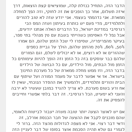
הדבר הזה, התחיל כנזלת קלה, שמוציאים קצת הוצאות, דרך
איזה תשלום, אחר כך הופכים את זה לחוקי, וזה הפך למחלה
ממארת. אני נדהמתי בעצמי. אני יודע שזה לא טוב להורים
ולתלמידים, מדי פעם יש כותרת בעיתון ושזה המס הכי
רגרסיבי במדינת ישראל, כל הדברים האלה אנחנו יודעים,
אבל נפל לי האסימון כשהייתי בשבת עם 70 מנהלי בתי ספר,
בעיקר מהפריפריה, שסיפרו לי שכל הזמן שלהם, הם אמרו
50%, 60%, 70% מהזמן שלהם, הולך על גביית כספים
שההורים או לא רוצים, או לא יכולים לשלם, וגם המורים
שלהם כבר עוסקים בזה כל הזמן וזה הופך להיות עימותים כל
הזמן מול הבתים, מול הילדים, עם כל הבושה של הילדים
בדבר הזה, וזו ממש מחלה ממארת של כל מערכת החינוך
בישראל. אז אי אפשר לדבר על מעמד המורה ועל שיתוף עם
הבית והורים ותלמידים, ולהמשיך את ההסדר הנוכחי, שאין לו
אח ורע בשום מערכת. לא צריך להגיד כמובן שעשיר לא ירבה
והעני לא ימעיט, הכל רגרסיבי. זה דבר בלתי אפשרי וחייבים
להפסיק את זה.
אם יש לאוצר הצעה יותר טובה משזה יעבור לביטוח הלאומי,
שהם מוכנים לקבל את ההצעה של חבר הכנסת אורלב, זה
ודאי דבר רצוי. אני לא מצפה לגדולות מהצד הזה. ברור לי
לגמרי גם שלא תהיה הסכמת אוצר בסופו של דבר לעניין הזה