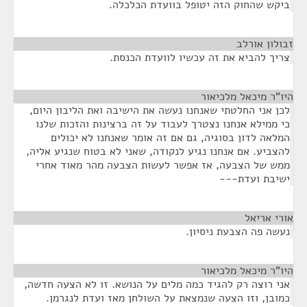
ביקש שהחוק הזה יטופל בוועדת הכלכלה.
זבולון אורלב
¶
צריך להביא את זה עכשיו לוועדת הכנסת.
היו"ר מיכאל מלכיאור
¶
לכן אני החלטתי שאנחנו נעשה את הישיבה ואת הליבון היום,
כי ממילא אנחנו נצטרך לעבוד על זה ברצינות והזכות שלנו
המלאה לדון בסוגיה, גם אם זה אומר שאנחנו לא יכולים
להצביע. אם אנחנו נגיע לנקודה, שאני לא בטוח שנגיע אליה,
ממש של הצבעה, אז אפשר לעשות הצבעה מהר מאוד אחרי
ישיבת ועדת---
אורי אריאל
¶
נעשה פה הצבעת ניסיון.
היו"ר מיכאל מלכיאור
¶
אני רוצה רק להגיד כמה מלים על הנושא. זו לא הצעה חדשה,
כמובן, וזו הצעה שנמצאת על השולחן מאז ועדת לנגרמן.