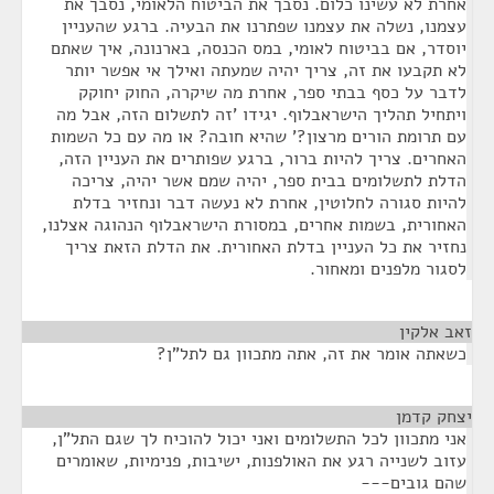
אחרת לא עשינו כלום. נסבך את הביטוח הלאומי, נסבך את
עצמנו, נשלה את עצמנו שפתרנו את הבעיה. ברגע שהעניין
יוסדר, אם בביטוח לאומי, במס הכנסה, בארנונה, איך שאתם
לא תקבעו את זה, צריך יהיה שמעתה ואילך אי אפשר יותר
לדבר על כסף בבתי ספר, אחרת מה שיקרה, החוק יחוקק
ויתחיל תהליך הישראבלוף. יגידו 'זה לתשלום הזה, אבל מה
עם תרומת הורים מרצון?' שהיא חובה? או מה עם כל השמות
האחרים. צריך להיות ברור, ברגע שפותרים את העניין הזה,
הדלת לתשלומים בבית ספר, יהיה שמם אשר יהיה, צריכה
להיות סגורה לחלוטין, אחרת לא נעשה דבר ונחזיר בדלת
האחורית, בשמות אחרים, במסורת הישראבלוף הנהוגה אצלנו,
נחזיר את כל העניין בדלת האחורית. את הדלת הזאת צריך
לסגור מלפנים ומאחור.
זאב אלקין
¶
כשאתה אומר את זה, אתה מתכוון גם לתל"ן?
יצחק קדמן
¶
אני מתכוון לכל התשלומים ואני יכול להוכיח לך שגם התל"ן,
עזוב לשנייה רגע את האולפנות, ישיבות, פנימיות, שאומרים
שהם גובים---