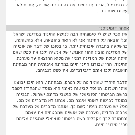
0.2 פרומיל, אז בואו נחשב את זה ונכניס את זה, אחרת לא
עשינו שום דבר.
אסתר דומיניסני
¶
אין ספק שיש לי סימפתיה רבה לנושא החינוך במדינת ישראל
וכל הוצאה על החינוך אני לא רואה כהוצאה, אלא כהשקעה,
כהשקעה בחברה איכותית יותר, כי בסופו של דבר את אופייה
של המדינה קובע ההון האנושי של אנשיה ולכן אין ספק שאם
היתה יכולת של המדינה לממן את מלוא ההוצאה על מערכת
החינוך, הרי שכולנו היינו חיים במדינה איכותית יותר מבחינת
תושביה ולכן אותם דיבידנדים, אין ספק לגביהם.
הדבר היחיד שעומד פה על הפרק, מבחינתי, הוא היכן יבוצע
אותו תשלום. המוסד לביטוח לאומי הוא מוסד שתפקידו לטפל
ברשת הביטחון הסוציאלי של תושבי מדינת ישראל. הגבייה
במוסד לביטוח לאומי איננה מס. אנחנו לא מדברים על מס.
מס? יש מערכת מיסוי לשם כך. אנחנו מדברים על מערכת של
ערבות הדדית, מערכת של אנשים שמבטחים את עצמם
וכתמורה לכך מקבלים רשת ביטחון סוציאלי שמגינה עליהם
מפני סיכוני חיים.