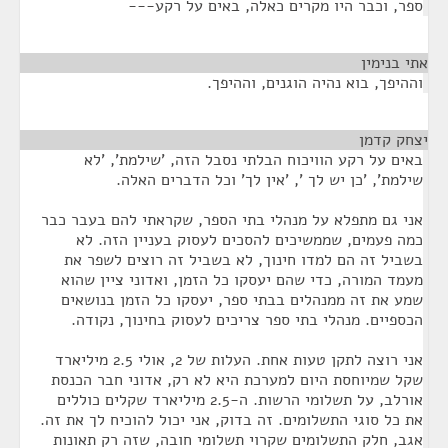
ספר, וכבר היו מקרים כאלה, באים על רקע---
אתי בנימין
¶
וההיפך, בוא נהיה הוגנים, וההיפך.
יצחק קדמן
¶
באים על רקע הוויכוח הבלתי נסבל הזה, 'שילמת', 'לא
שילמת', 'כן יש לך ', 'אין לך' וכל הדברים האלה.
אני גם מתפלא על מנהלי בתי הספר, שקראתי להם בעבר כבר
כמה פעמים, שממשיכים להסכים לעסוק בעניין הזה. לא
בשביל זה הם למדו חינוך, לא בשביל זה רוצים לשפר את
מעמד המורה, כדי שהם יעסקו כל הזמן, ואדוני ציין שהוא
שמע את זה ממנהלים בבתי ספר, יעסקו כל הזמן בנושאים
הכספיים. מנהלי בתי ספר צריכים לעסוק בחינוך, נקודה.
אני רוצה לתקן טעות אחת. העלות של 2, אולי 2.5 מיליארד
שקל שמיוחסת היום למערכת היא לא רק, אדוני חבר הכנסת
אורלב, על תשלומי הרשות. ה-2.5 מיליארד שקלים כוללים
את כל סוגי התשלומים. זה בדוק, אני יכול להוכיח לך את זה.
אגב, חלק התשלומים שקרוי תשלומי חובה, שזה רק תאונות