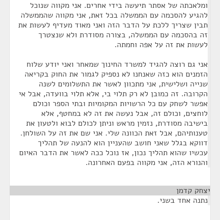
ומלאכתה של אסתר תיעשה בידי אחרים. אני מקווה שנוכל
להגיע להסכמה עם הממשלה בכל זאת, אני מקווה שהממשלה
תבין שצריך ללכת על הדבר הזה ואני מאוד מעדיף לעשות את
זה בהסכמה עם הממשלה, בצורה מסודרת ולא שנצטרך
לעשות את זה על אפה וחמתה.
אני גם רוצה להגיד למשרד החינוך שמאחר ואני יודע שלוח
הזמנים הוא כזה שאנחנו לא נספיק לגמור את החוק בקריאה
שנייה ושלישית, אני מתכוון לאשר את התשלומים לשנה
הקרובה. זה כמובן לא רק תלוי בי, אלא תלוי בוועדה, אבל אי
אפשר לשחק עם כל הרשויות המקומיות ובתי הספר וכולם
לוחצים, וכולם זה, אבל נעשה את זה לא במחטף, אלא
בישיבה מסודרת, נזמין מראש וניתן לכולם לבוא ולטעון את
טענותיהם, אבל זאת הכוונה שלי. אני שם את זה על השולחן.
דווקא בגלל שאני חושב שהעניין הוא להנעה של תהליך
עכשיו שהוא תהליך נכון, אז נוכל ככה לאשר את הדבר האיום
והנורא הזה, אני מקווה בפעם האחרונה.
יצחק קדמן
¶
נתנה אחד בשני.