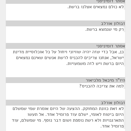
אסתר דומיניסני
¶
לא כולם נמצאים אצלנו ברשת.
זבולון אורלב
¶
רק מי שנמצא ברשת.
אסתר דומיניסני
¶
כן, אבל כדי שזה יהיה שוויוני ויחול על כל אוכלוסיית מדינת
ישראל, אנחנו צריכים להכניס לרשת אנשים שאינם נמצאים
היום ברשת ויש לזה משמעויות.
היו"ר מיכאל מלכיאור
¶
למה את צריכה להכניס?
זבולון אורלב
¶
לא זאת כוונת המחוקק. ההצעה של היום אומרת שמי שמשלם
היום ביטוח לאומי, ישלם עוד פרומיל אחד. אל תעשו
התארגנויות ולא רשת נוספת ושום דבר נוסף. מי שמשלם, עוד
פרומיל אחד.