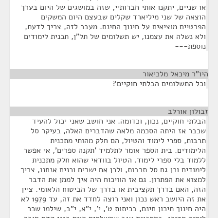
או שניים, יתקנו אותי חברותיי, שזה במושגים של היום בערך
הוצאה של שני מיליארד שקלים שבעצם היום המשקים
הפרטיים מוציאים על חינוך החינם. מעבר לזה, צריך לדעת,
ולא נשלה את עצמנו, יש תשלומים של תל"ן, תכנית לימודים
נוספת---
היו"ר מיכאל מלכיאור
¶
וכל התשלומים הבלתי חוקיים?
זבולון אורלב
¶
הבלתי חוקיים, נכון, וכדומה. אני חושב שאני יכול להעיד
שכבר אז היתה הסכמה מלאה שהדברים האלה, בעיקר סל
תרבות, ספרי לימוד והטיול, הם חלק מהותי מתכנית
הלימודים. בית הספר אומר לתלמיד 'תקנה ספרים', אי אפשר
ללמוד בלי ספרי לימוד. הטיול בוודאי שהוא חלק מתכנית
לימודים וכן גם סל תרבות, ולכן אם ישרים וכנים אנחנו, צריך
למצוא את הפתרון. גם אז הוויכוח היה איך לממן את הדבר
הזה, האם בדרך תקציבית או בדרך של הביטוח הלאומי. ציין
את זה היושב ראש נכון ואני רוצה לחדד את זה, עד 1979 לא
היה חינוך תיכון חינם, בכיתות ט', י', י"א, י"ב, שילמו שכר