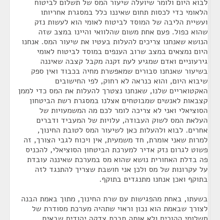
לבוא היום ולומר שיועלה שיעור המס של תשלום לביטוח
הלאומי כדי לכסות תחום שאיננו כלל במסגרת אחריותו
ועשיית הליבה של המוסד לביטוח לאומי הוא לעשות נזק
שהוא כפול. פעם אחת משום שהלוואי והיינו במצב שזה
הנושא שאנחנו צריכים להעלות בעטיו את שיעור המס. אנחנו
היום נמצאים במצב שרוב הענפים במוסד לביטוח לאומי
גירעוניים ואדם שמגיע לעת זקנה מקבל קצבה שאיננה
בשיעור שאנחנו סבורים שמאפשרת מחיה בכבוד ואין ספק
שיבוא היום, והוא כנראה לא רחוק, לפי החישובים
האקטואריים שלנו, שאנחנו נצטרך להעלות את המס כדי לממן
קצבאות לאנשים שמבוטחים אצלנו במסגרת רשת הביטחון
הסוציאלי ואני לא צריכה לומר לכם מה המשמעויות של
העלאת המס לשוק העבודה, עלויות של המעביד ודברים
אחרים. לבוא ולהעלות כאן לשיעור המס לטובת החינוך,
למרות שאני אומרת, חד משמעית, אין ויכוח לגבי הצורך, זה
פשוט לגרום נזק אדיר למערכת הביטחון הסוציאלי, להכניס
פה בדלת האחורית נושא שהוא מס במערכת שאיננה עובדת
על עקרונות של מס ולכן אני חושבת שצריך להתנגד לזה
בתוקף ואכן אנחנו מתנגדים בתוקף.
בשעתו, באחת מהפגישות עם שרת החינוך, מתוך באמת הבנה
לצורך שבאמת הוא נכון וראוי שתהיה מערכת מסודרת של
תשלומי ההורים ולא אותה חברת צדקה יהודית שבאים