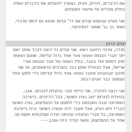
את הדברים, דורית, חגית. נצטרך להעלות את הדברים האלה
כחלק מהדיון על אישור התשלום.
אני מציע שנשמע קודם את דר' קדמן שהוא גם דוחף מרכזי,
ואחר כך גב' אסתר דומיניסני.
יצחק קדמן
¶
תודה, אדוני היושב ראש. אני קודם כל רוצה לברך אותך ואת
יתר חברי הכנסת שעשו צעד אחד גדול קדימה. אמנם הצעות
חוק דומות עלו בעבר, כולל הצעה של חבר הכנסת אורי
אריאל, אבל הכשילו אותן כבר בשלבים הראשונים, אז אני
חושב שבשבוע שעבר נעשה צעד גדול קדימה כדי לתקן עוול
שנמשך כבר שנים רבות.
אני רוצה להזכיר, אני הייתי חבר בוועדת לנגרמן. אגב,
בוועדת לנגרמן ישב נציג האוצר, בכל הדיונים. בישיבה
האחרונה שבה התכנסנו כדי לחתום על ההמלצות, נציג האוצר
הבריז ולא הגיע, אבל מעבר לזה שנציג האוצר ברח בישיבה
האחרונה, כל חברי הוועדה שהיתה ועדה ממלכתית חתמו פה
אחד על ההמלצות, ומאז הנייר הזה שוכב---