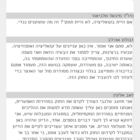
היו"ר מיכאל מלכיאור
¶
אם היית בקואליציה, לא היית תומך? זה מה שטוענים נגדי.
זבולון אורלב
¶
לא, סתם אני אומר. אין כאן עניינים של קואליציה ואופוזיציה.
עכשיו ברצינות, צריך לפתור את הבעיה הזאת ואני מצפה
ששרת החינוך, שהתחייבה בפני הוועדה שהשתתפתי בה,
באותה ישיבה, גם משודרת, שעסקה בנושא הזה, תעמוד אמנם
בדיבורה ותתייצב בגלוי ובצורה מסודרת מול שר האוצר כדי
לעזור לנו להעביר את החוק הזה.
זאב אלקין
¶
אני חושב שלגבי הצורך לקדם את החוק במהירות האפשרית,
ואנחנו סומכים כאן עליך שאתה תדע למצות את ההליכים
הפנימיים במהירות המקסימלית, במסגרת המגבלות שיש, אני
דווקא קורא לך לשני דברים נוספים. אחד, הדיון שיהיה כאן
על תשלומי הורים. אני מסכים איתך שצריכים לקיים את הדיון
במקביל לקידום החוק ולא כדאי לעכב אותו, כי אחר כך אי
הבהירות שנוצרת וערפל הקרב שנובעים מהקרב הסדרתי