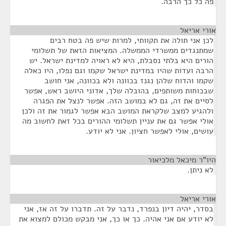
פה כל כך הרבה.
אורי אריאל
¶
לכן אני תולה את תקוותי, למרות שיש פה בטח רבים
שמתנגדים ממשרדי הממשלה. המציאות הזאת של תשלומי
הורים היא בלתי נסבלת, היא לא ראויה למדינת ישראל. יש
הרבה ועדות שהיו במדינת ישראל שקמו וגם נפלו, היו כאלה
שקמו והדוח שלהן נגנז בכוונה ולא בכוונה, אני חושב
שבכוחות משותפים, בהובלה שלך, אדוני היושב ראש, אפשר
לסיים את זה, גם לא במושב הזה. אפשר לנצל את הפגרה
ולהגיע למצב שלקראת המושב הבא אפשר לגמור את זה ולכן
אולי אפשר גם את עניין תשלומי ההורים בכל זאת לחשוב מה
עושים, אולי לאפשר חציון. אני לא יודע.
היו"ר מיכאל מלכיאור
¶
לא ניתן.
אורי אריאל
¶
בסדר, יהיה דיון בנפרד, נדבר על זה. תדברו על זה אז, אני
לא יודע אם אני אהיה. כך או כך, אני מבקש מכולם למצוא את