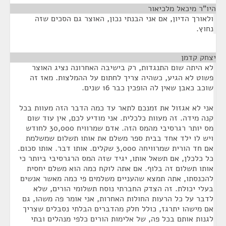
היו"ר מיכאל מלכיאור
¶
ולאורך הדיון, אם אני הבנתי נכון, האוצר גם הסכים שזה
נחוץ.
יצחק קדמן
¶
לא היתה שום התנגדות, רק בישיבה האחרונה נציג האוצר
פשוט לא הגיע, כשהיה צריך לחתום על ההמלצות. מאז זה
שוכב כאבן שאין לה הופכין כבר 16 שנים.
אני לא אגזול את זמנכם לתאר עד כמה הדבר הזה מעוות בכל
קנה מידה. זה מעוות כלכלית. אני מודיע לכם, אין עוד שום
מס יותר רגרסיבי מהמס הזה. אדם שמרוויח 30,000 לחודש
ויש לו ילד אחד בבית ספר משלם את אותו תשלום שמשלמת
אם חד הורית שמרוויחה 3,000 שקלים. אותו דבר. אותו סכום.
כל כלכלן, אם תשאל אותו, יגיד שזה המס הרגרסיבי ביותר כי
אותו תשלום זה בלוף. אם אתה לוקח כמה הוא משלם יחסית
להכנסתו, אתה תמצא שהעניים משלמים פי כמה מאשר אנשים
בעלי יכולת. זה הצדק החברתי נוסח תשלומי הורים, שלא
לדבר על כל הרעות החולות האחרות, אני אומר פה משהו, גם
אם מישהו יתרגז, כולל חלק מהדברים הבלתי נסבלים שצריך
לגנות אותם בכל פה, של אלימות הורים כלפי מנהלים ובתי