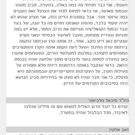
השנתי, אני כבר חוויתי פה כמה כאלה, בוועדה, סביב משהו
שבסוף מאושר, אז כדאי לפחות לפזר את הערפל ואת העננים
כמה שיותר מהר. אבל במסגרת הדיון הזה, אני מציע שהוא לא
יהיה טקסי בלבד, מהסוג שאנחנו חווים פה כל שנה, של בעד
ונגד ובסוף הקואליציה מגייסת את הרוב החסר, אלא יש כמה
סוגיות שעדיין פתוחות, מעבר לאישור הבסיסי שאני מציע
שנקיים כאן דיון נוקב. אחד, זה אותה קרן שבזמנו הוקמה
ביוזמת שרת החינוך ושעל דעת הקמת אותה הקרן והתקציבים
המסוימים לתמיכה במלגות לתשלומי הורים, התשלומים אושרו
כאן בוועדה לפחות בשני סיבובים מתוך שלושה שהיו בכנסת
הזאת. כדאי שנקבל באותה הזדמנות דיווח מלא ומפורט על
פעילות הקרן, על העקרונות והקריטריונים שבמסגרתם היא
פועלת, כי אני זוכר שהיו לא מעט אי בהירויות סביב הנושא
הזה בסיבובים הקודמים של הדיון.
היו"ר מיכאל מלכיאור
¶
קודם כל יובל וורגן הצליח למצוא שם 10 מיליון שהלכו
לאיבוד, מכל הבלבול שהיה במשרד.
זאב אלקין
¶