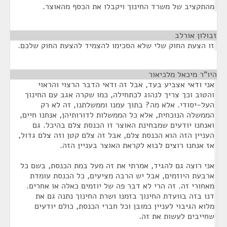
מהתקציב של משרד החינוך ויקבלו את הכסף מהאוצר.
זבולון אורלב
¶
זו הצעת החוק שלי שלא הסכימו להצמיד להצעת החוק שלכם.
היו"ר מיכאל מלכיאור
¶
אני ודאי אצביע בעד, אבל זה ודאי הדבר הרצוי והראוי
והטוב וכך צריך לנהוג לכתחילה, כמו שקרה אגב עם החינוך
העל-יסודי. אלא מה? בתוך עמנו וממשלתנו, זה לא רק
הממשלה הנוכחית, אלא כל הממשלות לדורותיהן, אנחנו חיים,
ואנחנו יודעים שמבחינת האוצר זו הכנסת צלם בהיכל. גם
העניין הזה הוא הכנסת צלם, אבל זה צלם קטן וזה צלם גדול,
אז אנחנו רוצים לבוא לקראת האוצר בעניין הזה.
אני רוצה גם להגיד, אמרתי את זה מעל במת הכנסת, בשם כל
ארבעת היוזמים, אבל יש הרבה מציעים, כל הכנסת עומדת
מאחורי זה. זה הרי לא דבר פה של יוזמים כאלה או אחרים.
דנו בזה בוועדת החינוך בזמנו ושרת החינוך נתנה גם את
מלוא הגיבוי לעניין כמובן וכל חברי הכנסת, כולם יודעים
שחייבים לעשות את זה.