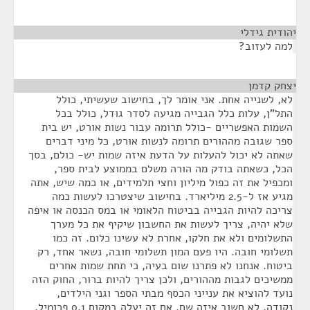
יהודית גידלי
¶
למה לעזוב?
יצחק קדמן
¶
לא, לשנייה אחת. אני אומר לך, בחישוב שעשיתי, כולל
התל"ן, עלות כלל הגבייה מגיעה לסדר גודל, כולל בכל
השמות האפשריים -כולל תרומה עבור נשות אורט, יש בית
ספר שגובה מההורים תרומה לנשות אורט, כל מיני דברים
שאתה לא יכול להעלות על הדעת איזה שמות יש- כולם, בסך
הכל, כשאתה בודק מה הורה משלם בממוצע לבית ספר,
ומכפיל את זה כפול מיליון וחצי תלמידים, או כמה שיש, אתה
מגיע אז ל-2.5 מיליארד. בחישוב שיצטרכו לעשות כמה
צריכה להיות הגבייה בביטוח הלאומי או במס הכנסה או איפה
שלא יהיה, צריך לעשות את החשבון שיקיף את כל מערך
התשלומים ולא את חלקו, אחרת לא עשינו כלום. זה כמו
תשלומי חובה. היו פעם המון תשלומי חובה, נשאר אחד, רק
ביטוח. אנחנו לא פתרנו שום בעיה, כי תחת שמות אחרים
ממשיכים לגבות מההורים, ולכן צריך להיות ברור, החוק הזה
נועד להוציא את ענייני הכסף מבתי הספר וגני הילדים,
נקודה, לא חשוב איזה שם. אם זה יעלה במקום 0.1 פרומיל,