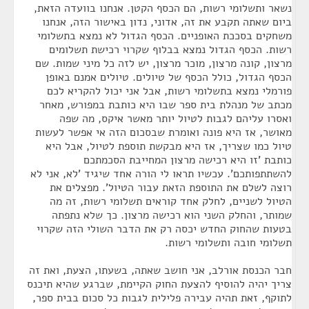
נשאר ותשלומי רשות, הם הכסף הקטן. אנחנו בוועדה הזאת,
ביום שאתה תקבע את זה, אדוני, נדון באישור הזה, אנחנו
משחקים בסככת האופניים. הכסף הגדול לא נמצא בתשלומי
רשות. הכסף הגדול נמצא בבלוף שקרוי רכישת תשלומים
מרצון, קונה מרצון, מוכר מרצון, יש לזה כל מיני שמות. שם
הכסף הגדול, כולל הכסף של טיולים. טיולים אמנם באופן
פורמלי נמצא בתשלומי רשות, אבל אני יכול להקריא לכם
מכתב של מנהלת בית ספר שבו היא כותבת במפורש, מאחר
ואסרו עליהם לגבות לטיול יותר מאשר איקס, מה שפה
מאושר, אז היא פונה ואומרת שבסכום הזה אי אפשר לעשות
טיול כמו שצריך, אז היא מבקשת תוספת לטיול, אבל היא
כותבת 'זו היא רכישה מרצון המחייבת הסכמתכם
להשתתפותכם'. עכשיו תראו לי הורה אחד שיגיד 'לא, אני לא
רוצה לשלם את התוספת הזאת עבור הטיול'. מפצלים את
הטיול לשניים, לחלק אחד קוראים תשלומי רשות, זה מה
שמותר, והחלק השני הוא רכישה מרצון. כך שלא נתפתה
בטעות שהחוק החדש יכסה רק את הדבר השולי הזה שקרוי
תשלומי חובה ותשלומי רשות.
חבר הכנסת אורלב, אני חושב שאתה, בשעתו, הצעת, ואת זה
צריך יהיה להוסיף להצעת החוק הקיימת, שברגע שהיא תיכנס
לתוקף, זאת תהיה עבירה פלילית לגבות כל סכום בבית ספר,