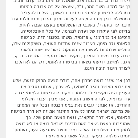
לימוד מדורג, במתכונת אגב שמשלמים היום בגני קדם חובה.
כך אז למדו. השר המר, ז"ל, שעשה על זה עבודה בהיותו
במכללה לביטחון לאומי במחזור הראשון, הצליח להעביר
בממשלת בגין את ההחלטה לעשות חינוך תיכון חינם פלוס עוד
חובה עד כיתה י', כשגביית התשלומים בעצם הפכה להיות
בדיוק לפי עיקרון של ועדת לנגרמן, על כלל האוכלוסייה,
הוסיפו אז כמדומני 4 פרומיל, משהו בסגנון הזה, לביטוח
הלאומי וזה מימן. כעבור שנים אחדות האוצר, משיקולים שלו,
החליט שבמקום לעשות את העסקה הזאת שביטוח הלאומי
יגבה עבור משרד החינוך, תקצב זאת בתקציב המדינה וה-4,
אגב, למיטב ידיעתי נשארו בביטוח הלאומי, רק הם לא הלכו
לצורך חינוך תיכון חינם.
לכן אני אינני רואה פתרון אחר, זולת הצעת החוק הזאת, אלא
אם יבוא האוצר ויגיד 'תשמעו, לא צריך, אנחנו נסדיר את
העניין הזה תקציבית'. כלומר במקום שהביטוח הלאומי יגבה
עוד פרומיל, לפי החישוב הנוכחי, אני מבין, עבור תשלומי
ההורים, אז אנחנו גובים זאת במס הכנסה ובכל יתר המסים
של מדינת ישראל וניתן למשרד החינוך את זה לא דרך הביטוח
הלאומי, אלא דרך התקציב, וזאת הצעת החוק שלי, כך
שהוויכוח בעצם נשאר האם מדינת ישראל רוצה או לא רוצה
לממן את התשלומים האלה. ואני חושב שהגיעה העת, ואתמוך
תמיכה מלאה, בעיקר בגלל שאני באופוזיציה---