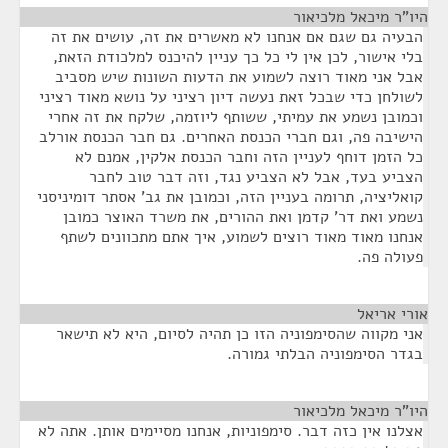
היו"ר מיכאל מלכיאור
¶
הבעיה גם שגם אם אנחנו לא מאשרים את זה, עושים את זה
בלי אישור, לכן אין לי כל כך עניין להיכנס למלכודת הזאת,
אבל אני מאוד רוצה לשמוע את הדעות השונות שיש מסביב
לשולחן כדי שבכל זאת נעשה דיון רציני על נושא מאוד רציני
וכמובן נשמע את עמיתי, ששותף ליוזמה, שלקח את זה אחרי
הישיבה פה, וגם חברי הכנסת האחרים. גם חבר הכנסת אורלב
כל הזמן דוחף לעניין הזה וחבר הכנסת אלקין, אמנם לא
הצביע בעד, אבל לא הצביע נגד, וזה דבר טוב לחבר
קואליציה, תרומה בעניין הזה, וכמובן את גב' אסתר דומיניסני
נשמע ואת דר' קדמן ואת ההורים, את משרד האוצר כמובן
אנחנו מאוד מאוד רוצים לשמוע, איך אתם מתכוונים לשתף
פעולה פה.
אורי אריאל
¶
אני מקווה שהסימפוניה הזו כן תהיה לסיום, היא לא תישאר
בגדר הסימפוניה הבלתי גמורה.
היו"ר מיכאל מלכיאור
¶
אצלנו אין כזה דבר. סימפוניות, אנחנו מסיימים אותן. אתה לא