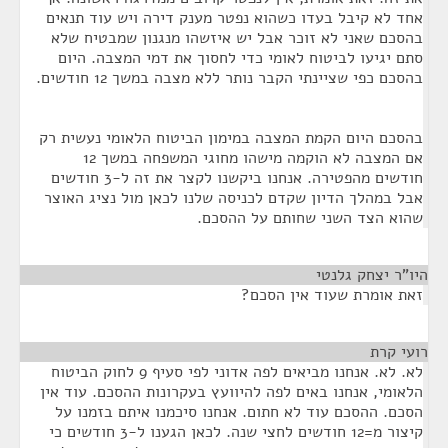
אחד לא קיבל בעדו כשהוא נפטר מענק דירה ויש עוד תנאים
בהסכם שאני לא זוכר אבל יש איזשהו מנגנון שמבטיח שלא
סתם יגיעו לביטוח לאומי כדי לחסוך את דמי המצבה. היום
בהסכם כפי שציינתי הקבר נותר ללא מצבה במשך 12 חודשים.
בהסכם היום הקמת המצבה במימון הביטוח הלאומי נעשית רק
אם המצבה לא הוקמה מישהו מחוגי המשפחה במשך 12
חודשים מהפטירה. אנחנו ביקשנו לקצר את זה ל-3 חודשים
אבל במהלך הדיון שקדם לכניסה שלנו לכאן מול נציג האוצר
שהוא הצד השני שחותם על ההסכם.
היו"ר יצחק גלנטי
¶
זאת אומרת שעוד אין הסכם?
רועי קרת
¶
לא. לא. אנחנו מביאים לפה אדוני לפי סעיף 9 לחוק הביטוח
הלאומי, אנחנו באים לפה להיוועץ בעקרונות ההסכם. עוד אין
הסכם. ההסכם עוד לא חתום. אנחנו סיכמנו איתם בזמנו על
קיצור מ=12 חודשים לחצי שנה. לכאן הגענו ל-3 חודשים כי