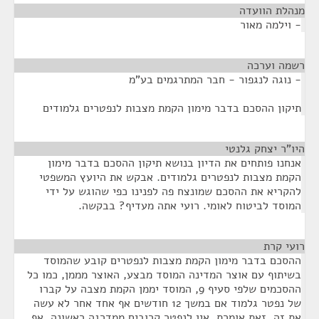
מנהלת הוועדה
¶
- וילמה מאור
רשמה וערכה
¶
- נוגה לנגפור - חבר המתרגמים בע"מ
תיקון ההסכם בדבר מימון הקמת מצבות לנפטרים גלמודים
היו"ר יצחק גלנטי
¶
אנחנו פותחים את הדיון בנושא תיקון ההסכם בדבר מימון
הקמת מצבות לנפטרים גלמודים. אבקש את היועץ המשפטי
להקריא את ההסכם שמונצח פה לפנינו כפי שהוגש על ידי
המוסד לביטוח לאומי. רועי אתה מעדיף? בבקשה.
רועי קרת
¶
ההסכם בדבר מימון הקמת מצבות לנפטרים קובע שהמוסד
בשיתוף עם אוצר המדינה המוסד מבצע, האוצר מממן, כמו כל
ההסכמים שלפי סעיף 9, המוסד יממן הקמת מצבה על קברו
של נפטר גלמוד אם במשך 12 חודשים אף אחד אחר לא עשה
את זה. זאת אומרת, אין לנפטר קרובים ממדרגה ראשונה. אף