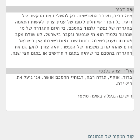
איה דביר
¶
איה דביר, משרד המשפטים. רק להשלים את הבקשה של
רועי. כל הסדר שיוחלט לגופו של עניין צריך לעשות התאמה
בהגדרה של נפטר גלמוד בהסכם. כי היום ההגדרה של מי
שנפטר גלמוד הוא מי שנפטר ונקבר בישראל. לא שולם עקב
פטירתו מענק פטירה ובתום שנה מיום פטירתו אין בישראל
אדם שהוא קרוב משפחה של הנפטר. יהיה צורך לתקן גם את
ההגדרה בהסכם כך שיהיה בתום 3 חודשים או בתום חצי שנה.
היו"ר יצחק גלנטי
¶
ברור. אוקיי, תודה רבה, רבותיי ההסכם אושר. אני נועל את
הישיבה.
הישיבה ננעלה בשעה 10:10
קוד המקור של הנתונים