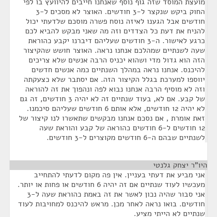
מועצת המוסד שזה גוף נוסף שאנחנו חייבים להיוועץ בו לפי
החוק ביקש שנקצר ל-3 חודשים. האוצר לא מסכים ל-3
חודשים אבל הגענו לאיזה נוסח פשרה מוסכם שלדעתי יכול
להניח את דעת כל הצדדים וזה מה שאני מבקש להביא לכם
כרגע לאישור. ה-3 חודשים שעליהם דיברנו יקבע כהוראת
שעה לשנתיים שמהלכם אנחנו נראה. האוצר חושש שהקיצור
הזה הוא גדול מדי ושהוא יכניס הרבה אנשים שלא צריכים
להיכנס. אנחנו נראה במהלך השנתיים כמה אנשים חדשים
יווספו למערכת בגלל הקיצור הזה. אם יסתבר שלא כצעקתה
וזה לא מוסיף הרבה אנחנו נבוא לפה ונהפוך את זה להוראה
של קבע. אם לא, בעוד שנתיים זה לא יהיה 3 חודשים, זה גם
לא יהיה 12 חודשים, אלא אותם 6 חודשים שעליהם סיכמנו.
זאת אומרת , אם נסכם אנחנו מבקשים שתאשרו לנו קיצור של
12 חודשים ל-6 חודשים כהוראה של קבע והוראת שעה
לשנתיים שבהם ה-6 חודשים מקוצרים ל-3 חודשים.
היו"ר יצחק גלנטי
¶
אני מביע את דעתי בעניין. אין פה מקום לדעתי להתחייב
מעכשיו לעוד שנתיים אם זה יהיה 6 חודשים או פחות או יותר.
אני סבור שהיה נכון לאשר את זה באמת כהוראת שעה ל-3
חודשים. בואו נראה לאחר מכן. מראש להיכנס למחויבות לעוד
שנתיים לא הייתי מציע.