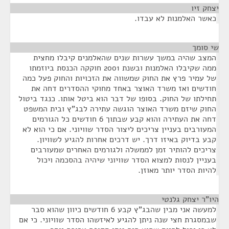
יצחק זיו
¶
כאשר האלמנות לא עבדו.
שי סומך
¶
המצב שהיה במשך עשרות שנים שהאלמנים קיבלו מחצית
ממה שקיבלו האלמנות ובשנת 2001 חוקקה הכנסת ביוזמתו
של עמיר פרץ את החוק שמשווה את הזכויות והחוק פעל כמה
חודשים ואז משרד האוצר באחד מחוקי ההסדרים דחה את
תחילתו של החוק. בסופו של דבר הוא ביטל אותו. כנגד ביטול
החוק שיזם משרד האוצר הוגשה עתירה לבג"ץ ובית המשפט
דחה את העתירה והוא קבע שבתוך 6 חודשים כל הגורמים
המעורבים בעניין צריכים ליצור הסדר שוויוני. אם כי הוא לא
קבע בדיוק באיזו דרך. יש דרכים אחרות להגיע לשוויון.
צריכים להותיר זמן לממשלה ולגורמים האחרים שמעורבים
בעניין לנסות למצוא הסדר שוויוני שיהיה בהסכמה ויכול
להיות הסדר יותר מאוזן.
היו"ר יצחק גלנטי
¶
למעשה אני מבין שהבג"ץ קבע 6 חודשים כיוון שהוא סבר
שבמסגרת חצי שנה ניתן להגיע לאיזשהו הסדר שוויוני. כי אם