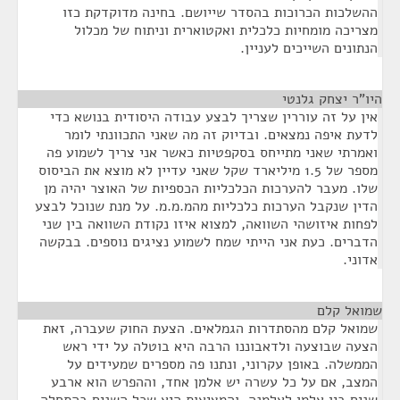
ההשלכות הכרוכות בהסדר שייושם. בחינה מדוקדקת כזו
מצריכה מומחיות כלכלית ואקטוארית וניתוח של מכלול
הנתונים השייכים לעניין.
היו"ר יצחק גלנטי
¶
אין על זה עוררין שצריך לבצע עבודה היסודית בנושא כדי
לדעת איפה נמצאים. ובדיוק זה מה שאני התכוונתי לומר
ואמרתי שאני מתייחס בסקפטיות כאשר אני צריך לשמוע פה
מספר של 1.5 מיליארד שקל שאני עדיין לא מוצא את הביסוס
שלו. מעבר להערכות הכלכליות הכספיות של האוצר יהיה מן
הדין שנקבל הערכות כלכליות מהמ.מ.מ. על מנת שנוכל לבצע
לפחות איזושהי השוואה, למצוא איזו נקודת השוואה בין שני
הדברים. כעת אני הייתי שמח לשמוע נציגים נוספים. בבקשה
אדוני.
שמואל קלם
¶
שמואל קלם מהסתדרות הגמלאים. הצעת החוק שעברה, זאת
הצעה שבוצעה ולדאבוננו הרבה היא בוטלה על ידי ראש
הממשלה. באופן עקרוני, ונתנו פה מספרים שמעידים על
המצב, אם על כל עשרה יש אלמן אחד, וההפרש הוא ארבע