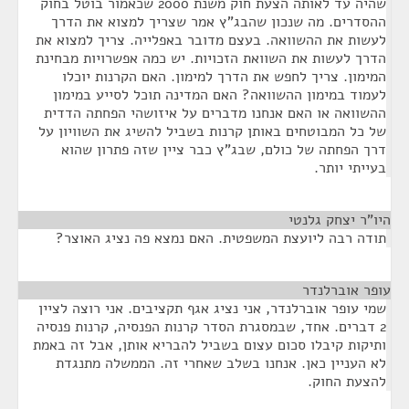
שהיה עד לאותה הצעת חוק משנת 2000 שכאמור בוטל בחוק
ההסדרים. מה שנכון שהבג"ץ אמר שצריך למצוא את הדרך
לעשות את ההשוואה. בעצם מדובר באפלייה. צריך למצוא את
הדרך לעשות את השוואת הזכויות. יש כמה אפשרויות מבחינת
המימון. צריך לחפש את הדרך למימון. האם הקרנות יוכלו
לעמוד במימון ההשוואה? האם המדינה תוכל לסייע במימון
ההשוואה או האם אנחנו מדברים על איזושהי הפחתה הדדית
של כל המבוטחים באותן קרנות בשביל להשיג את השוויון על
דרך הפחתה של כולם, שבג"ץ כבר ציין שזה פתרון שהוא
בעייתי יותר.
היו"ר יצחק גלנטי
¶
תודה רבה ליועצת המשפטית. האם נמצא פה נציג האוצר?
עופר אוברלנדר
¶
שמי עופר אוברלנדר, אני נציג אגף תקציבים. אני רוצה לציין
2 דברים. אחד, שבמסגרת הסדר קרנות הפנסיה, קרנות פנסיה
ותיקות קיבלו סכום עצום בשביל להבריא אותן, אבל זה באמת
לא העניין כאן. אנחנו בשלב שאחרי זה. הממשלה מתנגדת
להצעת החוק.