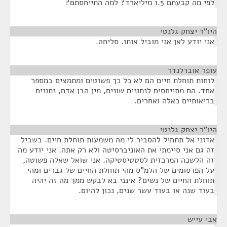
לפי מה קבעתם 1.5 מיליארד? למה התייחסתם?
היו"ר יצחק גלנטי
¶
אני יודע לאן אני מוביל אותו. סליחה.
עופר אוברלנדר
¶
לוחות תוחלת חיים הם לא כל כך פשוטים ומתמצים במספר
אחד. הם מתייחסים לנתונים שונים, מין הבן אדם, נתונים
בריאותיים כאלה ואחרים.
היו"ר יצחק גלנטי
¶
אדוני אל תתחיל להסביר לי מה משמעות תוחלת חיים. בשביל
זה גם אני סיימתי את האוניברסיטה ולא רק אתה. אני יודע מה
זה הלשכה המרכזית לסטטיסטיקה. אני שואל שאלה פשוטה,
על הפרסומים של הלמ"ס מהי תוחלת החיים של גברים ומהי
תוחלת החיים של נשים? אינני בא לבקש ממך מה זה יהיה
בעוד שנה או בעוד עשר שנים, נכון להיום.
אבי עייש
¶