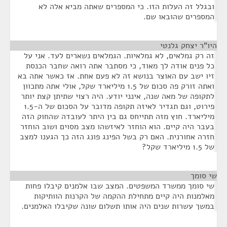
ובגלל זה העלות הזו. כי המספרים שאתה מביא אלה לא
המספרים שהובאו שם.
היו"ר יצחק גלנטי
¶
זה רק גמלאים, לא גמלאיות. הגמלאים נשארים לעד. אני על
כל פנים אודה לך מאוד, כי מסתבר אתה רואה שחבר הכנסת
זיו ישב עם האוצר בנושא זה לא פעם אחת. אז כאשר אתה בא
ואתה זורק פה סכום של 1.5 מיליארד שקל, אולי אתה מתכוון
לתקופה של מאה שנה, אינני יודע. היה רצוי שתיתן קצת יותר
פירוט, וגם תגדיר לאיזה תקופה מדובר על הסכום של ה-1.5
מיליארד. חוץ מזה תתייחס גם בין היתר לעובדה שהחוק הזה
בעבר היה קיים. הוא הוחזר לאיזשהו מצב מסוים ושוב הוחזר
חזרה אחורנית. האם רק בשל הפינג פונג הזה כך הגענו למצב
של 1.5 מיליארד שקל?
שי סומך
¶
שי סומך ממשרד המשפטים. המצב שבו אלמנים קיבלו פחות
מאלמנות היה קיים מתחילת ההקמה של הקרנות הוותיקות
במשך עשרות שנים היה אותו תשלום שונה שקיבלו האלמנים.