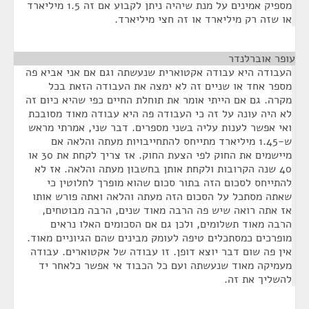
מספיק אמינים על מנת שיהיה ניתן לקבוע אם זה 1.5 מיליארד
או שזה רק מיליארד או זה חצי מיליארד.
עופר אוברלנדר
¶
העבודה היא עבודה אקטוארית שנעשתה וגם אם אני אביא פה
מספר אחד או שניים זה לא ימצה את העבודה הזאת בכל
מקרה. גם אם הייתי אומר את תוחלת החיים כפי שהיא כיום זה
לא היה עונה על זה כי העבודה פה היא עבודה מאוד מסובכת
ואי אפשר לענות עליה בשני מספרים. דבר שני, אמרתי מראש
ש-1.45 מיליארד מתייחס להתחייבויות מעתה והלאה אם
מיישמים את החוק לפי הצעת החוק. אז צריך לקחת את 30 או
40 שנה הקרובות ולקחת אותן בחשבון מעתה והלאה. אז לא
להתייחס לסכום הזה בתור סכום שהוא מופרך לחלוטין כי
שאתה מסתכל על הסכום הזה מעתה והלאה ואתה פורש אותו
אז אתה רואה שיש פה הרבה מאוד שנים, הרבה מבוטחים,
הרבה מאוד תשלומים, ולכן גם אם הסכומים האלו נראים
מופרכים כמסתכלים טיפה לעומק מבינים שהם הגיוניים מאוד.
אין פה שום דבר יוצא דופן. זו עבודה של אקטוארים. עבודה
מעמיקה מאוד שנעשתה ועם כל הכבוד אי אפשר כלאחר יד
להשליך את זה.