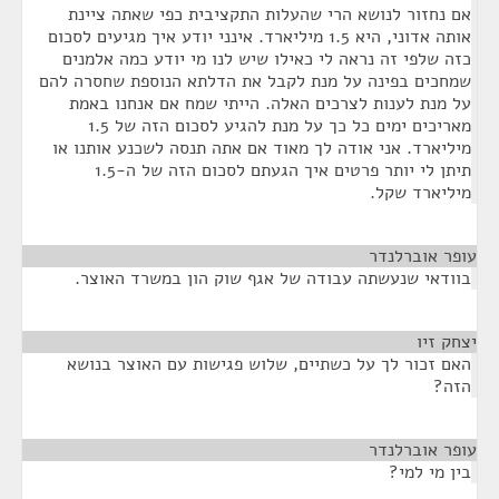
אם נחזור לנושא הרי שהעלות התקציבית כפי שאתה ציינת
אותה אדוני, היא 1.5 מיליארד. אינני יודע איך מגיעים לסכום
כזה שלפי זה נראה לי כאילו שיש לנו מי יודע כמה אלמנים
שמחכים בפינה על מנת לקבל את הדלתא הנוספת שחסרה להם
על מנת לענות לצרכים האלה. הייתי שמח אם אנחנו באמת
מאריכים ימים כל כך על מנת להגיע לסכום הזה של 1.5
מיליארד. אני אודה לך מאוד אם אתה תנסה לשכנע אותנו או
תיתן לי יותר פרטים איך הגעתם לסכום הזה של ה-1.5
מיליארד שקל.
עופר אוברלנדר
¶
בוודאי שנעשתה עבודה של אגף שוק הון במשרד האוצר.
יצחק זיו
¶
האם זכור לך על כשתיים, שלוש פגישות עם האוצר בנושא
הזה?
עופר אוברלנדר
¶
בין מי למי?