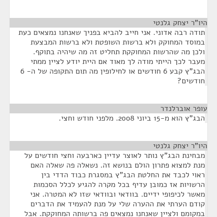
היו"ר יצחק גלנטי
¶
תודה רבה אדוני. אני חייב להביא בפניך שאנחנו נמצאים כעת
במוסד המחוקק ולא ברשות השופטת ולא ברשות המבצעת
ולכן מה שהרשות המחוקקת תחליט זה מה שיהיה בתוקף.
מעבר לכך הייתי מודה לך מאוד אם היית יודע לציין ממתי
הבג"ץ קבע 6 חודשים או לחילופין מה תום התקופה של ה- 6
חודשים?
עופר אוברלנדר
¶
הבג"ץ הוא מ-15 ביוני 2008. מלפני חודש וחצי.
היו"ר יצחק גלנטי
¶
מבחינת הבג"ץ נותר לאוצר עדיין כארבעה וחצי חודשים על
מנת למצוא פתרון הולם בנושא זה. נשאלה פה שאלה האם
ראוי לכבד את החלטת הבג"ץ במסגרת כבוד הדדי בין
הרשויות אז כמובן עדיף בכל מקרה להגיע לכלל הסכמות
מאשר לכיפופי ידיים. בוודאי ובוודאי שזו לא המטרה. אני
קודם הערתי את ההערה שלי על מנת להעמיד את הדברים
במקומם ולציין שאנחנו נמצאים פה ברשותה המחוקקת. אבל