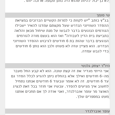
לא כן יכול להיות שהוא היה נותן תקופה ארוכה יותר.
שי סומך
¶
בג"ץ כותב "יש לקוות כי למרות הקשיים הכרוכים במציאת
ההסדר השוויוני הנדרש שעל מקצתם עמדנו להאיר ישכילו
הגורמים הנוגעים בדבר לגבשו על מנת שיחול מכאן והלאה
כתביעת בית הדין לעבודה" ואז הוא בעצם מורה לגורמים
הנוגעים בדבר שהות בת 6 חודשים לגיבוש ההסדר השוויוני
הנדרש. הוא מציין שזה לא פשוט ולכן הוא נותן 6 חודשים
כדי לגבש עמדה.
היו"ר יצחק גלנטי
¶
אני הייתי מגדיר את זה קצת שונה. הוא לא קבע החל מעבר
מה-6 חודשים ואילך אלא בהחלט ניתן להגיע לכלל הסדר גם
עד 6 חודשים. זה לא אומר שבעוד 6 חודשים אנחנו נתחיל
לחשוב איך מגיעים להסדר. עכשיו אני חוזר בכל זאת לנציג
האוצר מר עופר אוברלנדר, ואני אודה לך אם תחכים אותנו
מעט במספרים שלך.
עופר אוברלנדר
¶