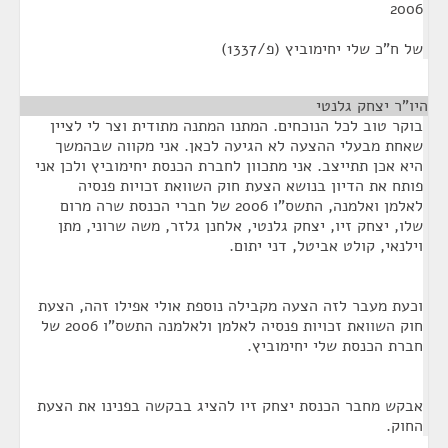
2006
של ח"כ שלי יחימוביץ (פ/1337)
היו"ר יצחק גלנטי
¶
בוקר טוב לכל הנוכחים. המתנו המתנה מתודית וצר לי לציין
שאחת מבעלי ההצעה לא הגיעה לכאן. אני מקווה שבהמשך
היא אכן תתייצב. אני מתכוון לחברת הכנסת יחימוביץ ולכן אני
פותח את הדיון בנושא הצעת חוק השוואת זכויות פנסיה
לאלמן ואלמנה, התשס"ו 2006 של חברי הכנסת שרה מרום
שלו, יצחק זיו, יצחק גלנטי, אלחנן גלזר, משה שרוני, מתן
וילנאי, קולט אביטל, דני יתום.
וכעת מעבר לזה הצעה מקבילה נוספת אולי אפילו זהה, הצעת
חוק השוואת זכויות פנסיה לאלמן ולאלמנה התשס"ו 2006 של
חברת הכנסת שלי יחימוביץ.
אבקש מחבר הכנסת יצחק זיו להציג בבקשה בפנינו את הצעת
החוק.