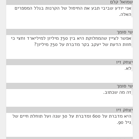
שמואל קלם
¶
אני יודע שביבי תבע את החיסול של הקרנות בגלל המספרים
האלה.
שי סומך
¶
אפשר לציין שהמחלוקת היא בין 750 מיליון למיליארד וחצי כי
חוות הדעת של יעקב בקר מדברת על 750 מיליון?
יצחק זיו
¶
לא.
שי סומך
¶
זה מה שכתוב.
יצחק זיו
¶
היא מדברת על 600 ומדברת על 30 שנה ועל תוחלת חיים של
גיל 90.