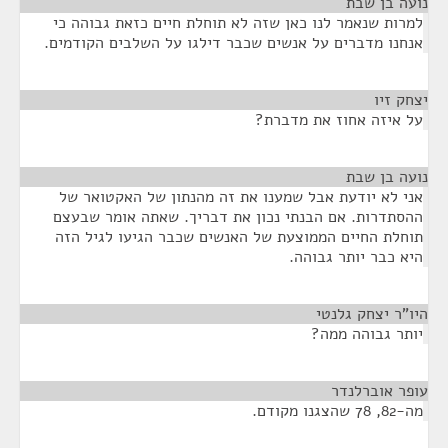
נועה בן שבת
¶
למרות שנאמר לנו כאן שזה לא תוחלת חיים כזאת גבוהה כי
אנחנו מדברים על אנשים שכבר דילגו על השלבים הקודמים.
יצחק זיו
¶
על איזה אחוז את מדברת?
נועה בן שבת
¶
אני לא יודעת אבל שמענו את זה מהנתון של האקטואר של
ההסתדרות. אם הבנתי נכון את דבריך. שאתה אומר שבעצם
תוחלת החיים הממוצעת של האנשים שכבר הגיעו לגיל הזה
היא כבר יותר גבוהה.
היו"ר יצחק גלנטי
¶
יותר גבוהה ממה?
עופר אוברלנדר
¶
מה-82, 78 שהצגנו מקודם.