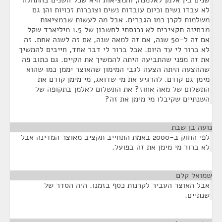
שנים בין אלמן לאלמנה, והמציאות היא שכל השנים בהתחלה
לא עבדו נשים וכיום עובדות נשים וצוברות זכויות והן גם
משלמות לקרן כמו הגברים. אבל מה לעשות שבמציאות
מבחינה תקציבית לא נכנסתי לחשבון של 1.5 מיליארד שקל
אם זה ל-50 שנה, אם זה למאה שנה, אם זה לשנה אחת. זה
לא ברור לי עד היום. אבל ברור לי דבר אחד, חייבים להמשיך
את זה מפני שהתביעה היתה להמשיך את הקיים. גם כתוב פה
שההצעה היתה הצעה לגבי המימון שהאוצר יממן כמו שהוא
מימן גם קודם. להרגיע את מי שדואג, מי מימן קודם את
התשלום של מאה אחוז? את התשלום לאלמן בתקופה של
השנתיים שקיבלו מי מימן את זה?
נועה בן שבת
¶
לפי החוק ב-2000 באמת התחייב תקציב מאוצר המדינה אבל
לא ברור מי מימן את זה בפועל.
שמואל קלם
¶
אבל האוצר העביר לקרנות כסף בזמנו. היה הסדר של
שנתיים.