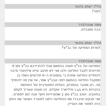
היו"ר יצחק גלנטי
¶
למה?
עופר אוברלנדר
¶
ככה מתנגדת.
היו"ר יצחק גלנטי
¶
למרות הפסיקה של בג"ץ?
עופר אוברלנדר
¶
הפסיקה של בג"ץ תענה בהתאם אבל להזכירכם בג"ץ נתן 6
חודשים לקבל החלטה ולכן אני לא חושב שיש איזושהי סיבה
להחליט החלטה אחרת כי במסגרת ה-6 חודשים האלו כן
תתקבל החלטה בהתאם למה שבג"ץ אמר, אז אין מה להוסיף
פה. רק אשבר בנתונים, העלות התקציבית של השוואת
הזכויות היא 1.45 מיליארד שקלים. זה משהו שצריך לקחת
בחשבון. ושוב בג"ץ נתן 3 אפשרויות וחצי שנה זמן לפתרון.
אני מבקש שיכבדו את ההחלטה ויתנו למשרד האוצר את הזמן
הזה לפתור את העניין.