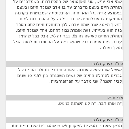
שמי אבי עייש, אני האקטואר של ההסתדרות. כשמדברים על
תוחלת חיים בעצם מדברים על בן אדם שנולד היום ובעצם
בממוצע איזה גיל הוא יחיה. האוכלוסייה שמבוטחת בקרנות
הוותיקות זו אוכלוסייה שכבר דילגה על ההסתברות למות
במשך ה-40 שנה שהם עברו. לכן התוחלת חיים לתת מספר
כזה הוא בעייתי. זאת אומרת נכון להיום, אחד שנולד היום,
תוחלת החיים לאישה זה 82, גבר זה 78, אבל ככל שהזמן
עובר, זאת אומרת ככל שהוא דילג על ההסתברות למות הגיל
הולך ועולה.
היו"ר יצחק גלנטי
¶
אשאל את השאלה אחרת. האם היחס בין תוחלת החיים של
גברים לתוחלת החיים של נשים השתנתה בין לפני 10 שנים
לבין השנה? אני מדבר על הפרופורציות.
אבי עייש
¶
זה אותו דבר. זה לא השתנה כמעט.
היו"ר יצחק גלנטי
¶
מכאן שאנחנו מגיעים לעיקרון פשוט שהגברים אינם חיים יותר