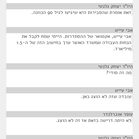
היו"ר יצחק גלנטי
¶
זאת אומרת שהסבירות היא שיגיעו לגיל 90 הכוונה.
אבי עייש
¶
אבי עייש, אקטואר של ההסתדרות. הייתי שמח לקבל את
הנחות העבודה שמשרד האוצר ערך בחישוב הזה של ה-1.5
מיליארד.
היו"ר יצחק גלנטי
¶
מה זה סודי?
אבי עייש
¶
עובדה שזה לא הוצג כאן.
עופר אוברלנדר
¶
לא היתה דרישה כזאת אז זה לא הוצג.
היו"ר יצחק גלנטי
¶