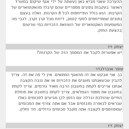
ההערכה שאני מביא כאן נעשתה על ידי אגף שיקום במשרד
האוצר בעקבות נתונים מספריים שהם קיבלו מהאקטוארים של
הקרנות. הוא כולל התייחסות לכל 8 הקרנות. ואלה בעצם
נתונים שמתייחסים לסוף 2007, דיווח מכל קרן וקרן. לגבי מה
המשמעות האקטוארית של השוואת הזכויות כפי שרשום
בהצעת החוק.
יצחק זיו
¶
יש אפשרות לקבל את המסמך הזה של הקרנות?
עופר אוברלנדר
¶
כן. אני אבקש את זה מהאגף המתאים. אין לי פה את זה. צריך
להבין שכשאנחנו משנים את הזכויות או את גובה הקצבה
אנחנו צריכים לקחת בחשבון הרבה מאוד גורמים. צריך לקחת
בחשבון את מספר הגמלאים, צריך לקחת בחשבון את תוחלת
החיים שהולכת וגדלה עם הזמן לכן מגיעים לסכומים כאלו
שנראים לכאורה מוגזמים אבל אם אתה צורף את הסכומים
שמתווספים לקצבה אתה מקבל סכומים גדולים. חד וחלק.
יצחק זיו
¶