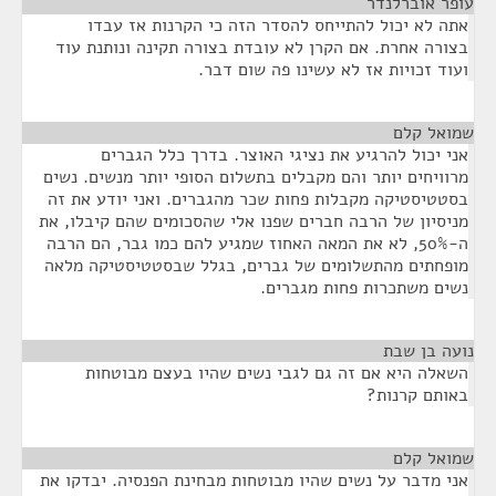
עופר אוברלנדר
¶
אתה לא יכול להתייחס להסדר הזה כי הקרנות אז עבדו
בצורה אחרת. אם הקרן לא עובדת בצורה תקינה ונותנת עוד
ועוד זכויות אז לא עשינו פה שום דבר.
שמואל קלם
¶
אני יכול להרגיע את נציגי האוצר. בדרך כלל הגברים
מרוויחים יותר והם מקבלים בתשלום הסופי יותר מנשים. נשים
בסטטיסטיקה מקבלות פחות שכר מהגברים. ואני יודע את זה
מניסיון של הרבה חברים שפנו אלי שהסכומים שהם קיבלו, את
ה-50%, לא את המאה האחוז שמגיע להם כמו גבר, הם הרבה
מופחתים מהתשלומים של גברים, בגלל שבסטטיסטיקה מלאה
נשים משתכרות פחות מגברים.
נועה בן שבת
¶
השאלה היא אם זה גם לגבי נשים שהיו בעצם מבוטחות
באותם קרנות?
שמואל קלם
¶
אני מדבר על נשים שהיו מבוטחות מבחינת הפנסיה. יבדקו את