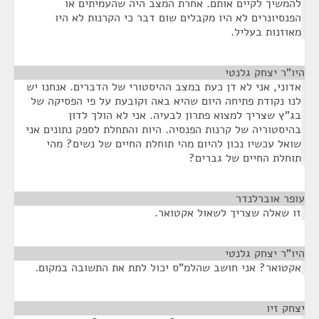
להמשיך לקיים אותם. אחרת המצב היה שהעמיתים או
הפנסיונרים לא היו מקבלים שום דבר כי הקרנות לא היו
מאוזנות בעליל.
היו"ר יצחק גלנטי
¶
אדוני, אני לא דן כעת במצב ההיסטורי של הדברים. אנחנו יש
לנו נקודת פתיחה היום שהיא באה וקובעת על פי הפסיקה של
בג"ץ שצריך למצוא פתרון לבעיה. אני לא הולך לדון
בהיסטוריה של קרנות הפנסיה. היות והתחלת לספק נתונים אני
שואל עכשיו נכון להיום מהי תוחלת החיים של נשים? מהי
תוחלת החיים של גברים?
עופר אוברלנדר
¶
זו שאלה שצריך לשאול אקטואר.
היו"ר יצחק גלנטי
¶
אקטואר? אני חושב שהלמ"ס יכול לתת את התשובה במקום.
יצחק זיו
¶