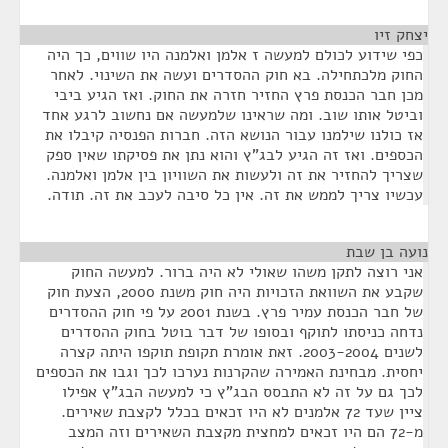
יצחק זיו
¶
כפי שידוע לכולם למעשה ז אלמן ואלמנה היו שווים, כך היה
החוק מלכתחילה. בא חוק ההסדרים ועשה את השינוי. לאחר
מכן חבר הכנסת פרץ החזיר חזרה את החוק. ואז הגיע ביבי
וביטל אותו שוב. ומה שראינו שלמעשה אם נחשוב לרגע אחד
אז כולנו שילמנו עבור הנושא הזה. חברות הפנסיה קיבלו את
הכספים. ואז זה הגיע לבג"ץ והוא נתן את פסיקתו שאין ספק
שצריך להחזיר את זה ולעשות את השוויון בין אלמן ואלמנה.
עכשיו צריך לממש את זה. אין כל סיבה לעכב את זה. תודה.
נועה בן שבת
¶
אני רוצה לתקן משהו שאולי לא היה ברור. למעשה החוק
שקבע את השוואת הזכויות היה חוק משנת 2000, הצעת חוק
של חבר הכנסת עמיר פרץ. בשנת 2001 על פי חוק ההסדרים
נדחה כניסתו לתוקף ובסופו של דבר בוטל בחוק ההסדרים
לשנים 2003-2004. זאת אומרת תקופת תוקפו היתה קצרה
יחסית. מבחינת האמירה שהקרנות נערכו לכך וגבו את הכספים
לכך גם על זה לא התבסס הבג"ץ כי למעשה הבג"ץ אפילו
ציין שעד 72 אלמנים לא היו זכאים בכלל לקצבת שאירים.
מ-72 הם היו זכאים למחצית מקצבת השאירים וזה המצב