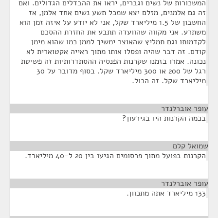
המשכורות של נשים וגברים, יראו את ההבדלים הגדולים. ואם
זה גם אלמנים, מזלם יצא שמכל תשע נשים אחד אלמן, אז
החשבון של 1.5 מיליארד שקל, אני לא יודע על איזה זמן הוא
משתרע. אני מקווה שהוועדה תתבע את החזרת ההסכם
לקדמותו וגם תמליץ שהאוצר ימשיך לממן כמו שהוא מימן
קודם. זה דבר שהיה ופסלו אותו מתוך ראייה אקטוארית לא
נכונה. אמרו בזמנו שקרנות הפנסיה ההסתדרותיות זה פשיטת
רגל של 200 או 300 מיליארד שקל. בסוף מדובר על 30
מיליארד שקל. זה הכול.
עופר אוברלנדר
¶
בכמה הקרנות היו בגירעון?
שמואל קלם
¶
הקרנות בפועל מתוך פרסומים הגיעו בין 20 ל-40 מיליארד.
עופר אוברלנדר
¶
133 מיליארד אתה מתכוון.