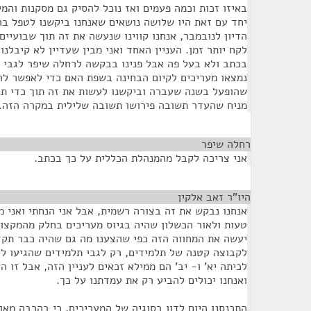
באיזו זכות וכמה פעמים ואז נוכל להסיק גם מסקנות וה
יחד עם זאת היו שלושה נושאים שאנחנו ביקשנו לטפל בה
הדיון לנובמבר, אנחנו קווינו שנעשה את זה תוך שבועיים
לקח יותר זמן. העניין האחד ואני מבין שעדיין לא קיבלנ
בכתב ולא בעל פה אבל פנינו בבקשה לרחלה שיפר לגבי 
נמצאו מעריכים לקיום הבחינה בשפת האם כדי לאפשר להי
שהופעל בשנה שעברה וביקשנו לעשות את זה תוך כדי תנו
מניח שהעדר תשובה פירושו תשובה שלילית במקרה הזה.
רחלה שיפר
¶
אני צריכה לקבל מהמנהלת הכללית על כך בכתב.
היו"ר זאב אלקין
¶
אנחנו נבקש את זה בצורה רשמית, אבל אני הנחתי ואני מ
טעות ולאור הכשלון שהיה בגיוס מעריכים בחלק מהמקצו
יעשה את המחווה הזה כפי שהצענו מה גם שהיה כבר תקד
לקבוצה קטנה של תלמידים, רק לגבי תלמידים שהגיעו לא
לכיתה יא' ו- יב' הם ממילא זכאים לעניין הזה, אבל זו
ואנחנו יכולים להביע רק את עמדתנו על כך.
התכנסנו היום לדון בסוגיה של המעריכים, כי בהרבה מאו