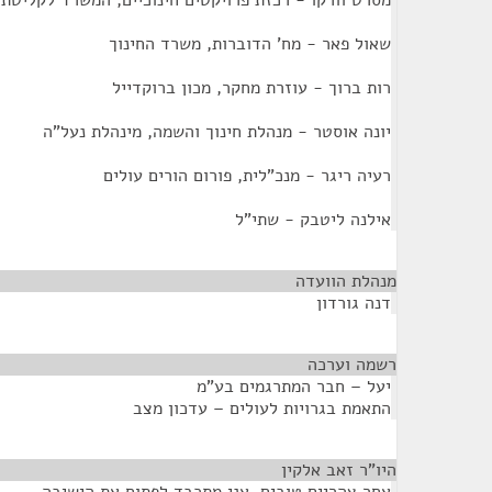
מסרט וורקו - רכזת פרויקטים חינוכיים, המשרד לקליטת
שאול פאר - מח' הדוברות, משרד החינוך
רות ברוך - עוזרת מחקר, מכון ברוקדייל
יונה אוסטר - מנהלת חינוך והשמה, מינהלת נעל"ה
רעיה ריגר - מנכ"לית, פורום הורים עולים
אילנה ליטבק - שתי"ל
מנהלת הוועדה
¶
דנה גורדון
רשמה וערכה
¶
יעל – חבר המתרגמים בע"מ
התאמת בגרויות לעולים – עדכון מצב
היו"ר זאב אלקין
¶