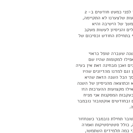
הישיבה היום, היא למעשה המשך הישיבה שהתקיימה כאן לפני כמעט חודשים ב- 2
עות שלצערנו לא התקיימה,
משך של הישיבה והיא
ים והניסיון לעשות מעקב
ף בתחילת החודש וכסיכום של
נה שעברה טופל כראוי
פילו למקומות שהיו שם
ם ואכן מבחינה זאת אין בעיה
וגם למדנו מהדיונים שהיו
סך הכל השנה הזאת שהיא
וכתוצאה מהניסיון של השנה
ילו מקצועות ההערכות הזו
עקבות המסקנות אני מניח
 ובחודשים אוקטובור נובמבר
.
טובר תחילת נובמבר כשנחזור
, כולל סטטיסטיקות ואמרה
י כמה תלמידים השתמשו,