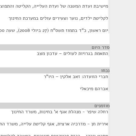
מישיבת ועדת המשנה של ועדת העלייה, הקליטה והתפוצו
לקליטת ילדים, נוער וצעירים עולים במערכת החינוך
יום ראשון, כ"ד בתמוז תשס"ח (27 ביולי 2008), שעה 14:00
סדר היום
התאמת בגרויות לעולים – עדכון מצב
נכחו
¶
חברי הוועדה: זאב אלקין – היו"ר
אברהם מיכאלי
מוזמנים
¶
רחלה שיפר - מנהלת אגף א' בחינות, משרד החינוך
אירית חן - מדרכיה ארצית, אגף קליטת עלייה, משרד החי