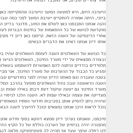
אחר צהריים טובים, אני מתכבד לפתוח את הישיבה.
ביוני, היתה אמורה להתקיים ישיבת המשך לפני כמה שבו
והנה אנחנו התכנסנו כאן לשלם את החוב, מדובר בדיון ה
מוקדשת לנושא של כל ההתאמות של בחינות הבגרות לעול
אחרי הדינמיקה של השנה הזאת. קיימנו כאן דיון די מקי
אותו דיון אנחנו ראינו את הדברים הבאים:
כל הנושא של השאלונים השנה לעומת השאלונים שהיו בש
ובצורה ממצאית על ידי משרד החינוך, השאלונים הגיעו א
תלמידים בודדים וניתנה להם האפשרות להשתמש בשאלוני
ומגיע כל הכבוד על ההערכות של משרד החינוך. אני מבין 
בשנה שעברה וגם מאותו הדיון שהיה לפני כחודשיים שב
השנה הראשונה שבה נוהל השאלונים מופעל בהרכב המלא 
משרד החינוך גם יעשה שיקול דעת ויבחן באילו שפות ובא
מצדיקה את עצמה ובאילו שפות לא. השנה הלכו לניסוי וב
שיהיה ניתן להסיק אותן בסביבות חודשי הסתיו המאוחרים
נוכל לראות היכן אנחנו נמצאים ונוכל להיערך לשנה הבאה
סיכמנו, שאנחנו נערוך דיון ממצא דווקא בסוף חודש אוק
מהפגרה יהיה בניסיון של הערכה כוללת של כל הקיץ הזה
לנו רחלה שיפר שעד אז תהיה לה סטטיסטיקה מלאה לגב