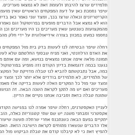
תלמידים שרצו להיבחן ולעומת זאת לא נמצאו מעריכים.
שיפר נסמכת כאן על דעת המפקחים הראשיים שאין מועמד
הקריטריונים וכאלה שרצו בכך, ומצד שני נאמר כאן בדיון 
הוא לא נמצא אבל הדברים מופעים בפרוטוקול וגם נאמרו
מהמקצועות כשנטען שאין מעריכים כן היו מעריכים וכן הי
נחסמו כמעט במכוון בצורה אידיאולוגית על ידי חלק מהמ
רחלה שיפר הבטיחה לנו לעשות בדק בית מול המפקחים הר
את האדם הרלוונטי, ואני מניח שבסוף החלטתם שלא לעש
תמונה מלאה איפה אנחנו נמצאים בנושא, ומה עם אותם מ
נגענו בכמה דוגמאות בדיון הקודם וזה מופיע בפורטוקול
כמה, אבל נתבקשתם להביא לנו טבלה מדויקת של המקצו
של תלמידים, לא תלמידים בודדים אלא יותר לכך ומצד 
ומצד שני מול כל המקרים האלה לעשות בדיקה אלו מאמצ
מעריכים ואם יש מה לתקן לקראת השנה הבאה. זה הנושא 
שתונח טבלה כזאת וסביבה אנחנו נקיים את הדיון.
לעניין האקסטרנים, רחלה שיפר אמרה לנו בפגישה הקודמ
אקסטרני ומבחני משנה יש שם שתי קטגוריות כאלה, הובטח
יתקיים בפעם הבאה כשנתכנס אחרי שרחלה תעשה שיעורי
אלו הדברים שנשארו פתוחים לקראת הישיבה הזאת. האם 
להפיץ זאת כי לא קיבלנו קודם את טבלת הביקוש מול המ