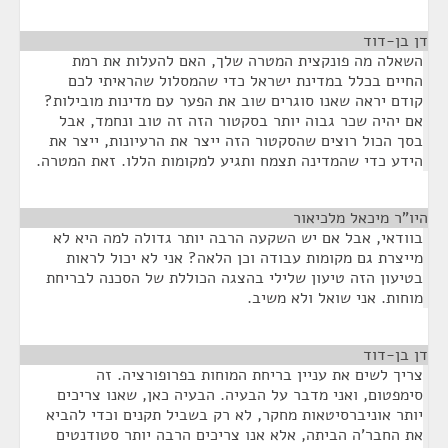
דן בן-דוד
¶
השאלה מה פונקצית המטרה שלך, האם להעלות את רמת
החיים בכלל במדינת ישראל כדי שהמסלול שהראיתי לכם
קודם יראה שאנו סוגרים שוב את הפער עם מדינות מובילות?
אם יהיה שכר גבוה יותר בסקטור הזה זה טוב ונחמד, אבל
בסך הכול רוצים שהסקטור הזה ייצר את הרעיונות, ייצר את
הידע כדי שהמדינה תצמח ותגיע למקומות הללו. זאת המטרה.
היו"ר מיכאל מלכיאור
¶
בוודאי, אבל אם יש השקעה הרבה יותר גדולה למה היא לא
מייצרת גם מקומות עבודה וכן הלאה? אני לא יכול לראות
בטיעון הזה טיעון שלילי בהצגה הכוללת של הסכנה לבריחת
מוחות. אני שואל ולא משיב.
דן בן-דוד
¶
צריך לשים את עניין בריחת המוחות בפרופורציה. זה
סימפטום, ואני מדבר על הבעיה. הבעיה כאן, שאנו צריכים
יותר אוניברסיטאות מחקר, לא רק בשביל תקנים וכדי להביא
את החבר'ה הביתה, אלא אנו צריכים הרבה יותר סטודנטים