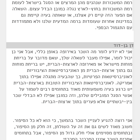
רמת המשכורות שנהנים מהן המרצים או הסגל בישראל לעומת
רמת המשכורות בחוץ-לארץ נגלה כמובן הבדל עצום. השאלה
אם הפער הזה קיים רק אצלנו, או שאותה בעיה קיימת גם
במדינות אחרות שעומדות ברמה המדעית שלנו ולא מתמודדות
עם התגמול הכספי.
דן בן-דוד
¶
אני לא יודע לומר מה השכר באירופה באופן כללי, אבל אני כן
יכול לומר, אפילו מעבר לשאלה שלך, שאם מדובר על בריחת
מוחות מישראל או מאירופה לארצות-הברית, יש בריחת מוחות
גם בתוך ארצות-הברית מן האוניברסיטאות הציבוריות
לאוניברסיטאות הפרטיות, כך שהבעיה מתגלה אפילו בתוך
אמריקה. לאוניברסיטאות הציבוריות הטובות בארצות-הברית
יש כרגע בעיה משמעותית מאוד בתחומים רבים לשמור על
אנשי הסגל המובילים שלהן, וזה כמובן אפילו לא הבדלי שכר
בין-יבשתיים אלא פערים בתוך ארצות-הברית.
אני רוצה להגיע לעניין השכר בהמשך, כי הוא לא כל הסיפור.
חשוב מאוד לשים גם את זה על השולחן, זה חלק מן הסיפור,
ובתחומים מסוימים אולי חלק גדול מן הסיפור, אבל בתחומים
אחרים השכר איננו המרכיב המרכזי.