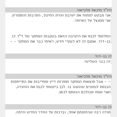
היו"ר מיכאל מלכיאור
¶
אני מבקש לפתוח את ישיבת ועדת החינוך, התרבות והספורט.
אני מתנצל על האיחור.
החלטתי לכנס את הישיבה הזאת בעקבות המחקר של ד"ר דן
בן-דוד. אמנם זה לא לגמרי חדש, ראיתי כבר את המחקר - -
דן בן-דוד
¶
זה כבר השלישי.
היו"ר מיכאל מלכיאור
¶
- - אבל תוצאות המחקר חמורות דיין ומחייבות את התייחסות
הכנסת לנתונים שהוצגו בו. לכן ביקשתי לכנס את הוועדה,
ואני שמח שכולכם הגעתם לכאן.
דן בן-דוד
¶
תודה רבה שהזמנתם אותי, וברכות על החדר החדש והיפה.