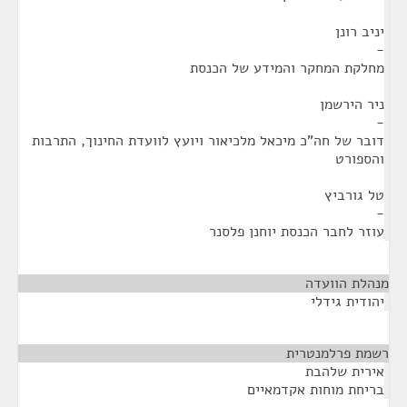
יניב רונן
-
מחלקת המחקר והמידע של הכנסת
ניר הירשמן
-
דובר של חה"כ מיכאל מלכיאור ויועץ לוועדת החינוך, התרבות
והספורט
טל גורביץ
-
עוזר לחבר הכנסת יוחנן פלסנר
מנהלת הוועדה
¶
יהודית גידלי
רשמת פרלמנטרית
¶
אירית שלהבת
בריחת מוחות אקדמאיים