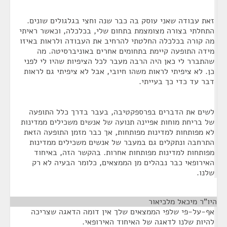
זאת עבודה שאני עוסק בה כבר שנה וחצי בגלגולים שונים.
התחלתי בצורה מצומצמת בתחום שלי, בכלכלה, וכאשר ראיתי
מה קורה בכלכלה החלטתי להרחיב את העבודה ולראות באיזו
מידה התופעה קיימת בתחומים אחרים באוניברסיטה. מה
שהתברר לי כאן היה הרבה מעבר לכל הציפיות שהיו לי לפני
כן. לא ציפיתי לראות משהו חיובי, אבל לא ציפיתי גם לראות
דבר עד כדי כך בעייתי.
לשים את הדברים בפרספקטיבה, בעבר בדרך כלל התופעה
של בריחת מוחות אפיינה תנועה של אנשים משכילים ממדינות
לא מפותחות למדינות מפותחות, אך כבר מזמן התופעה הזאת
התרחבה ונתקלים גם במעבר של אנשים משכילים ממדינות
מפותחות למדינות מפותחות אחרות. בהקשר הזה, באיחוד
האירופאי כבר נבהלים מן הממצאים, כלומר הבעיה לא רק
שלנו.
היו"ר מיכאל מלכיאור
¶
אף-על-פי שלפי הממצאים שלך אין דומה הדאגה שצריכה
להיות שלנו לדאגה של האיחוד האירופאי.