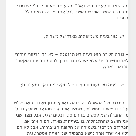
מה הסיבות לעזיבת ישראל? מה עומד מאחורי זה? יש מספר
סיבות. בהמשך אפרט באשר לכל אחד מן הגורמים הללו
בנפרד.
- יש כאן בעיה משמעותית מאוד של משרות;
- גובה השכר הוא בעיה לא מבוטלת – לא רק בריחת מוחות
לארצות-הברית אלא יש לנו גם צורך להתמודד עם הסקטור
הפרטי בארץ;
- יש בעיה משמעותית מאוד של תקציבי מחקר ומעבדות;
- המבנה של ההשכלה הגבוהה בארץ מנוון מאוד. הוא נשלט
על-ידי משרד ממשלתי, שמצד אחד אני מתגאה שחלק גדול
מן החבר'ה שמועסקים בו הם סטודנטים שלי, אבל מצד שני
אני חושב שההתנהלות בו בעייתית מאוד. הם רואים את
תפקידם המרכזי בשמירה על הקופה הציבורית, אבל לא הם
ולא אף אחד אחר נושא בתפקיד של ראייה אסטרטגית