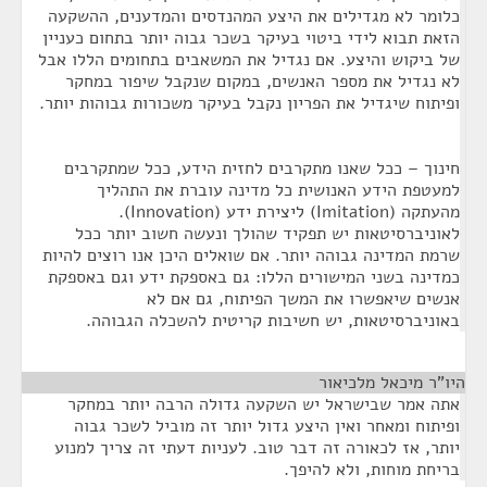
כלומר לא מגדילים את היצע המהנדסים והמדענים, ההשקעה
הזאת תבוא לידי ביטוי בעיקר בשכר גבוה יותר בתחום כעניין
של ביקוש והיצע. אם נגדיל את המשאבים בתחומים הללו אבל
לא נגדיל את מספר האנשים, במקום שנקבל שיפור במחקר
ופיתוח שיגדיל את הפריון נקבל בעיקר משכורות גבוהות יותר.
חינוך – ככל שאנו מתקרבים לחזית הידע, ככל שמתקרבים
למעטפת הידע האנושית כל מדינה עוברת את התהליך
מהעתקה (Imitation) ליצירת ידע (Innovation).
לאוניברסיטאות יש תפקיד שהולך ונעשה חשוב יותר ככל
שרמת המדינה גבוהה יותר. אם שואלים היכן אנו רוצים להיות
כמדינה בשני המישורים הללו: גם באספקת ידע וגם באספקת
אנשים שיאפשרו את המשך הפיתוח, גם אם לא
באוניברסיטאות, יש חשיבות קריטית להשכלה הגבוהה.
היו"ר מיכאל מלכיאור
¶
אתה אמר שבישראל יש השקעה גדולה הרבה יותר במחקר
ופיתוח ומאחר ואין היצע גדול יותר זה מוביל לשכר גבוה
יותר, אז לכאורה זה דבר טוב. לעניות דעתי זה צריך למנוע
בריחת מוחות, ולא להיפך.