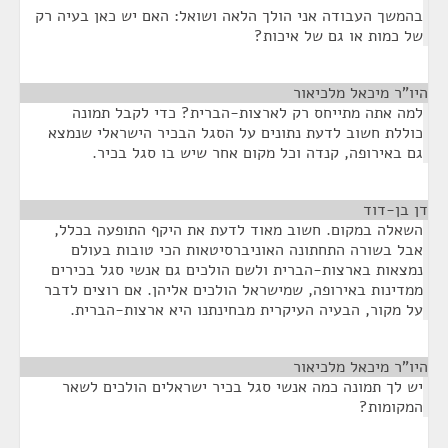
בהמשך העבודה אני הולך הלאה ושואל: האם יש כאן בעיה רק
של כמות או גם של איכות?
היו"ר מיכאל מלכיאור
¶
למה אתה מתייחס רק לארצות-הברית? כדי לקבל תמונה
כוללת חשוב לדעת נתונים על הסגל הבכיר הישראלי שנמצא
גם באירופה, קנדה וכל מקום אחר שיש בו סגל בכיר.
דן בן-דוד
¶
השאלה במקום. חשוב מאוד לדעת את היקף התופעה בכלל,
אבל בשורה התחתונה האוניברסיטאות הכי טובות בעולם
נמצאות בארצות-הברית ולשם הולכים גם אנשי סגל בכירים
ממדינות באירופה, שמישראל הולכים אליהן. אם רוצים לדבר
על מקור, הבעיה העיקרית מבחינתנו היא ארצות-הברית.
היו"ר מיכאל מלכיאור
¶
יש לך תמונה כמה אנשי סגל בכיר ישראלים הולכים לשאר
המקומות?