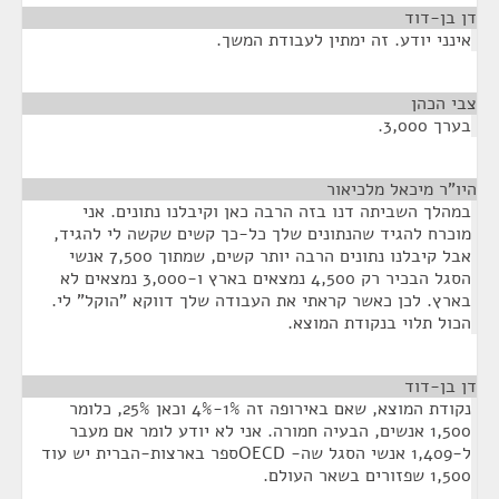
דן בן-דוד
¶
אינני יודע. זה ימתין לעבודת המשך.
צבי הכהן
¶
בערך 3,000.
היו"ר מיכאל מלכיאור
¶
במהלך השביתה דנו בזה הרבה כאן וקיבלנו נתונים. אני
מוכרח להגיד שהנתונים שלך כל-כך קשים שקשה לי להגיד,
אבל קיבלנו נתונים הרבה יותר קשים, שמתוך 7,500 אנשי
הסגל הבכיר רק 4,500 נמצאים בארץ ו-3,000 נמצאים לא
בארץ. לכן כאשר קראתי את העבודה שלך דווקא "הוקל" לי.
הכול תלוי בנקודת המוצא.
דן בן-דוד
¶
נקודת המוצא, שאם באירופה זה 1%-4% וכאן 25%, כלומר
1,500 אנשים, הבעיה חמורה. אני לא יודע לומר אם מעבר
ל-1,409 אנשי הסגל שה- OECDספר בארצות-הברית יש עוד
1,500 שפזורים בשאר העולם.