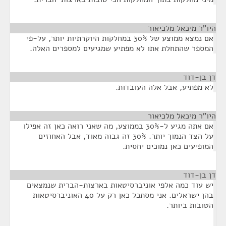
היו"ר מיכאל מלכיאור
¶
אם נמצא ממוצע של 30% במחלקות היוקרתיות יותר, על-פי
המספר שהתחלת אתו לא מפתיע שמגיעים למספרים האלה.
דן בן-דוד
¶
לא מפתיע, אבל אלה העובדות.
היו"ר מיכאל מלכיאור
¶
אם אתה מגיע ל-30% בממוצע, מה שאני רואה כאן זה אפילו
על הצד הנמוך יותר. 30% זה גבוה מאוד, אבל האחוזים
המופיעים כאן נמוכים יחסית.
דן בן-דוד
¶
יש עוד כמה אלפי אוניברסיטאות בארצות-הברית שנמצאים
בהן ישראלים. אני מסתכל כאן רק על 40 האוניברסיטאות
הטובות ביותר.