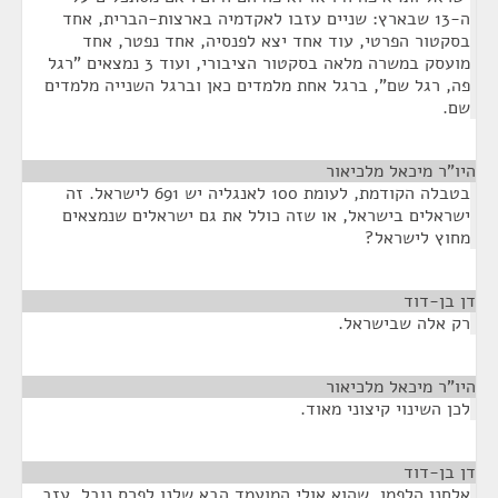
ה-13 שבארץ: שניים עזבו לאקדמיה בארצות-הברית, אחד
בסקטור הפרטי, עוד אחד יצא לפנסיה, אחד נפטר, אחד
מועסק במשרה מלאה בסקטור הציבורי, ועוד 3 נמצאים "רגל
פה, רגל שם", ברגל אחת מלמדים כאן וברגל השנייה מלמדים
שם.
היו"ר מיכאל מלכיאור
¶
בטבלה הקודמת, לעומת 100 לאנגליה יש 691 לישראל. זה
ישראלים בישראל, או שזה כולל את גם ישראלים שנמצאים
מחוץ לישראל?
דן בן-דוד
¶
רק אלה שבישראל.
היו"ר מיכאל מלכיאור
¶
לכן השינוי קיצוני מאוד.
דן בן-דוד
¶
אלחנן הלפמן, שהוא אולי המועמד הבא שלנו לפרס נובל, עזב