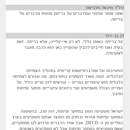
היו"ר מיכאל מלכיאור
¶
אתה אומר שלפני שמדברים על בריחת מוחות מדברים על
בריחה.
דן בן-דוד
¶
על בריחה באופן כללי. לא רק אי-עלייה, אלא בריחה. זאת
בעיה ואנו חייבים להבין שהעניין כאן הוא הרבה מעבר
לאקדמיה.
החשיבות של אוניברסיטאות קריטית בתהליך הצמיחה
הכלכלית. קשה מאוד להמעיט בחשיבותן. מה שגורם לצמיחה
כלכלית הוא שיפורים בפריון – קוראים לזה פריון כולל. על
הפריון הכולל משפיעים שני כיוונים עיקריים: מחקר ופיתוח
וחינוך.
ישראל משקיעה המון במחקר ופיתוח, וזה טוב. בהשקעה
במחקר ופיתוח אזרחי וכחלק מן התוצר אנחנו משקיעים בערך
כפליים מן ה-OECD, אבל אחד הדברים שידוע לנו ממחקרים,
שאם משקיעים במחקר ופיתוח אבל לא משקיעים באנשים,