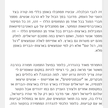
זה לגבי הכלכלה. עכשיו תסתכלו באופן כללי מה קורה בצד
השני של העסק. מדובר בסך הכול על לא הרבה אנשים. מספר
חברי הסגל בכל אחד מן התחומים הללו – זהו, זה כל הסיפור
באוניברסיטאות המחקר. אם מסתכלים על 40 האוניברסיטאות
המובילות בארצות-הברית בכל אחד מן התחומים הללו – זה
מספר אנשי הסגל, ואתם רואים כמה מתוכם ישראלים. לחלק
מהם יש משרות גם בארץ. לא אתייחס לאלה שנמצאים "רגל
פה, רגל שם" אלא רק למי שנמצאים בארצות-הברית באופן
מלא.
החמרתי מאוד בהגדרה, כלומר בפועל התמונה חמורה בהרבה
מאשר אני מראה כאן, כי רציתי להיות במקום שאומרים לי
שזה צריך להיות גרוע יותר. למה הכוונה? לא כלולים כאן
מבקרים, או "שבתוניסטים", או אמריטוס – אנשים שיצאו
לפנסיה, או ישראלים שנולדו בארץ וגדלו בארצות-הברית או
במקומות אחרים ולצורך העניין הם כמו יהודים אבל הקשר
שלהם לישראל רופף. אני מדבר כאן רק על מי שהיו בישראל,
גדלו בה, עשו בה תואר ונמצאים שם, והם או במסלול קביעות
או עם קביעות. כלומר הלכתי להגדרה המחמירה בהקשר הזה.