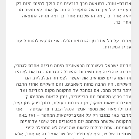
ארוכת-טווח. כתוצאה מכך קובעים מה הולך להיות היום רק
בעיניים של איך נראה התקציב היום. אף אחד לא חושב מה
יהיה אחר-כך, מה ההשלכות אחר-כך ומה תהיה התוצאה
אחר-כך.
אדבר על כל אחד מן הגורמים הללו. אני מבקש להתחיל עם
עניין המשרות.
מדינת ישראל בעשורים הראשונים היתה מדינה אחרת לגמרי,
מדינה שהבינה את חשיבות ההשכלה הגבוהה. גם אם לא היו
אז המחקרים שמראים את הקשר לצמיחה הכלכלית, הם
השקיעו. היו הרבה פחות משאבים, והם השקיעו אחוז הרבה
יותר גדול מהם. אם נסתכל על התקופה מקום המדינה ועד
ערב פרוץ מלחמת יום הכיפורים, ניתן לראות שהקימו 7
אוניברסיטאות מחקר, מן הטובות בעולם, בתוך פרק זמן קצר,
הגדילו מאוד את מספר אנשי הסגל הבכיר פר קפיטה – ואני
מדבר כאן כמובן רק על אוניברסיטאות המחקר – ואז באה
התקופה שלאחר מלחמת יום הכיפורים וחל שינוי עדיפויות
לאומיות. אתם יכולים לראות שהבעיה לא התחילה לפני
שנתיים-שלוש, היא לא סיפור של שר אוצר זה או אחר, אלא