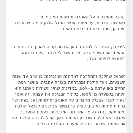
כאשר מסתכלים על האוניברסיטאות המובילות
בארצות-הברית, על מספר אנשי הסגל שלהן וכמה ישראלים
יש בהן, מתבררים הדברים הבאים.
לפני כן, חשוב לי להדגים כאן גם מה קורה לאורך זמן. בעבר
הראיתי את השקף הזה כאן וחשוב לי לחזור עליו כי הוא
רלוונטי לסיפור הזה.
ישראל שהלכה והתקרבה למדינות המובילות במערב עד שנות
השבעים, מאז הולכת ומתרחקת בצורה עקבית. כאשר רמת
החיים כאן עלתה ב-80%, במדינות שהיו עשירות מאתנו היא
עלתה בלמעלה מ-100%, כלומר הכפילה את עצמה. זה אומר
שעוד לפני שבכלל מדברים על האוניברסיטאות ועל בעיה של
בריחת מוחות חייבים לציין כי במשך 35 שנים ישראל הולכת
ומתרחקת בהדרגה מן המדינות המובילות בעולם המערבי.
ציונות היא חלק חשוב מן הסיפור כאן, אבל להרבה אנשים יש
את המחיר שלהם. ככל שהפערים הולכים וגדלים - - -