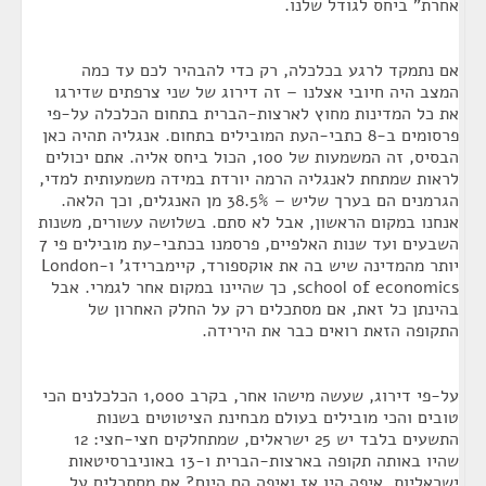
אחרת" ביחס לגודל שלנו.
אם נתמקד לרגע בכלכלה, רק כדי להבהיר לכם עד כמה
המצב היה חיובי אצלנו – זה דירוג של שני צרפתים שדירגו
את כל המדינות מחוץ לארצות-הברית בתחום הכלכלה על-פי
פרסומים ב-8 כתבי-העת המובילים בתחום. אנגליה תהיה כאן
הבסיס, זה המשמעות של 100, הכול ביחס אליה. אתם יכולים
לראות שמתחת לאנגליה הרמה יורדת במידה משמעותית למדי,
הגרמנים הם בערך שליש – 38.5% מן האנגלים, וכך הלאה.
אנחנו במקום הראשון, אבל לא סתם. בשלושה עשורים, משנות
השבעים ועד שנות האלפיים, פרסמנו בכתבי-עת מובילים פי 7
יותר מהמדינה שיש בה את אוקספורד, קיימברידג' ו-London
school of economics, כך שהיינו במקום אחר לגמרי. אבל
בהינתן כל זאת, אם מסתכלים רק על החלק האחרון של
התקופה הזאת רואים כבר את הירידה.
על-פי דירוג, שעשה מישהו אחר, בקרב 1,000 הכלכלנים הכי
טובים והכי מובילים בעולם מבחינת הציטוטים בשנות
התשעים בלבד יש 25 ישראלים, שמתחלקים חצי-חצי: 12
שהיו באותה תקופה בארצות-הברית ו-13 באוניברסיטאות
ישראליות. איפה היו אז ואיפה הם היום? אם מסתכלים על