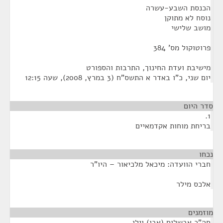
הכנסת השבע-עשרה
נוסח לא מתוקן
מושב שלישי
פרוטוקול מס' 384
מישיבת ועדת החינוך, התרבות והספורט
‏יום שני, כ"ו באדר א התשס"ח (‏3 במרץ, 2008), שעה 12:15
סדר היום
1.
בריחת מוחות אקדמאיים
נכחו
¶
חברי הוועדה: מיכאל מלכיאור – היו"ר
אלכס מילר
מוזמנים
¶
חה"כ אבשלום (אבו) וילן