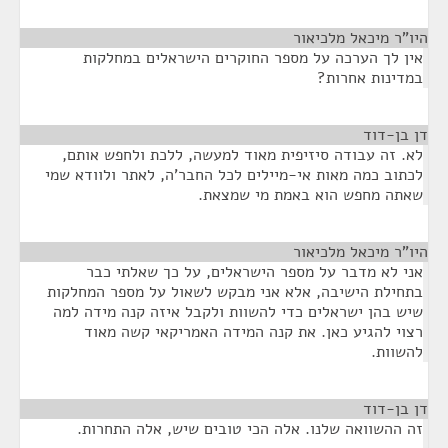
היו"ר מיכאל מלכיאור
¶
אין לך הערכה על מספר החוקרים הישראלים במחלקות
במדינות אחרות?
דן בן-דוד
¶
לא. זה עבודה סיזיפית מאוד למעשה, ללכת ולחפש אותם,
לכתוב כמה מאות אי-מיילים לכל החבר'ה, לאתר ולוודא שמי
שאתה מחפש הוא באמת מי שמצאת.
היו"ר מיכאל מלכיאור
¶
אני לא מדבר על מספר הישראלים, על כך שאלתי כבר
בתחילת הישיבה, אלא אני מבקש לשאול על מספר המחלקות
שיש בהן ישראלים כדי להשוות ולקבל איזה קנה מידה למה
רצוי להגיע כאן. את קנה המידה האמריקאי קשה מאוד
להשוות.
דן בן-דוד
¶
זה ההשוואה שלנו. אלה הכי טובים שיש, אלה התחרות.