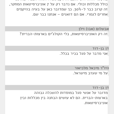
כולל מכללות וכולי. אם נדבר רק על 7 אוניברסיטאות המחקר,
זה קרוב כבר ל-30%. כך שמדובר כאן על בעיה בהיקפים
אחרים לגמרי. אם הם דואגים – אנחנו כבר שם.
אבשלום (אבו) וילן
¶
זה רק האוניברסיטאות, בלי הקולג'ים בארצות-הברית?
דן בן-דוד
¶
אני מדבר על סגל בכיר בכלל.
היו"ר מיכאל מלכיאור
¶
על מי שעזב מישראל.
דן בן-דוד
¶
מדובר על אנשי סגל במוסדות להשכלה גבוהה
בארצות-הברית. הם לא עושים הבחנה בין מכללות ובין
אוניברסיטאות.