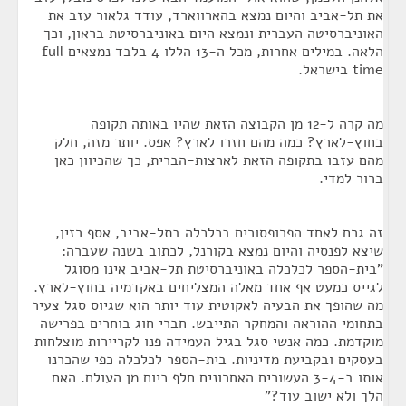
את תל-אביב והיום נמצא בהארווארד, עודד גלאור עזב את
האוניברסיטה העברית ונמצא היום באוניברסיטת בראון, וכך
הלאה. במילים אחרות, מכל ה-13 הללו 4 בלבד נמצאים full
time בישראל.
מה קרה ל-12 מן הקבוצה הזאת שהיו באותה תקופה
בחוץ-לארץ? כמה מהם חזרו לארץ? אפס. יותר מזה, חלק
מהם עזבו בתקופה הזאת לארצות-הברית, כך שהכיוון כאן
ברור למדי.
זה גרם לאחד הפרופסורים בכלכלה בתל-אביב, אסף רזין,
שיצא לפנסיה והיום נמצא בקורנל, לכתוב בשנה שעברה:
"בית-הספר לכלכלה באוניברסיטת תל-אביב אינו מסוגל
לגייס כמעט אף אחד מאלה המצליחים באקדמיה בחוץ-לארץ.
מה שהופך את הבעיה לאקוטית עוד יותר הוא שגיוס סגל צעיר
בתחומי ההוראה והמחקר התייבש. חברי חוג בוחרים בפרישה
מוקדמת. כמה אנשי סגל בגיל העמידה פנו לקריירות מוצלחות
בעסקים ובקביעת מדיניות. בית-הספר לכלכלה כפי שהכרנו
אותו ב-3-4 העשורים האחרונים חלף כיום מן העולם. האם
הלך ולא ישוב עוד?"