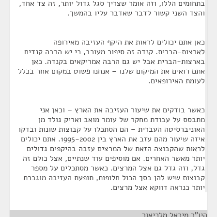
בתחומים הללו, וזה אומר שצריך סגל גדול יותר, זה צד אחד,
והצד השני קשור לדבר שאדבר עליו בהמשך.
כאן אתם יכולים לראות את היקף העזיבה מאירופה
לארצות-הברית. קנדה זה סיפור מעורב, כי יש הרבה קנדים
בארצות-הברית אבל יש גם הרבה אמריקאים בקנדה. כאן
אתם רואים את המיקום שלנו – אנחנו פשוט במקום אחר בכלל
לעומת האירופאים.
כאשר בודקים את שיעור העזיבה את הארץ – וכאן אני
מתבסס על עבודת מחקר של עומר מואב ואריק גולד מן
האוניברסיטה העברית – הם הסתכלו על קבוצות שונות ובדקו
איזה שיעור מהם עזב את הארץ בין 1995-2002. אתם יכולים
לראות שהקבוצה הזאת של המרצים עזבה בהיקפים גדולים
יותר מאשר האחרים. אם מוסיפים עוד שנתיים, אצל כולם זה
גדל, וזה גדל גם אצל המרצים. כאשר מסתכלים על מספר
קבוצות שיש להן בסך הכול חלופות, תופעת העזיבה מוגברת
יותר כנראה דווקא אצל מרצים.
היו"ר מיכאל מלכיאור
¶