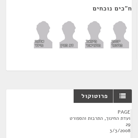
ח"כים נוכחים
יוחנן
מיכאל
אלכס
פלסנר
מלכיאור
דב חנין
מילר
פרוטוקול
¶
PAGE
ועדת החינוך, התרבות והספורט
29
3/3/2008