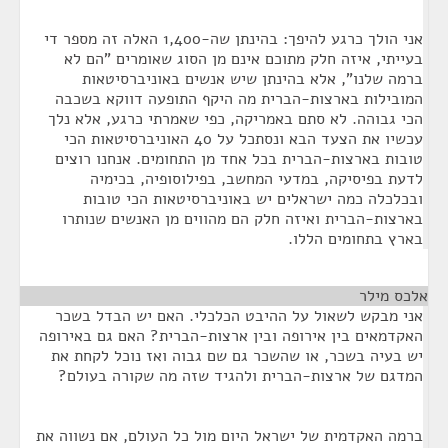
אני הולך כרגע להיפך: בהינתן שה-1,400 האלה זה מספר די
בעייתי, איזה חלק מתוכם אינם מן הסוג שאומרים "הם לא
ברמה שלנו", אלא בהינתן שיש אנשים באוניברסיטאות
המובילות בארצות-הברית מה היקף התופעה דווקא בשכבה
הכי גבוהה. לא סתם באמריקה, כפי שאמרתי כרגע, אלא נלך
עכשיו את הצעד הבא ונסתכל על 40 האוניברסיטאות הכי
טובות בארצות-הברית בכל אחד מן התחומים. אנחנו רוצים
לדעת בפיסיקה, במדעי המחשב, בפילוסופיה, בכימיה
ובכלכלה כמה ישראלים יש באוניברסיטאות הכי טובות
בארצות-הברית ואיזה חלק הם מהווים מן האנשים שנותרו
בארץ בתחומים הללו.
אלכס מילר
¶
אני מבקש לשאול על ההיבט הכלכלי. האם יש הבדל בשכר
האקדמאים בין אירופה ובין ארצות-הברית? האם גם באירופה
יש בעיה בשכר, או שהשכר גם שם גבוה ואז נוכל לקחת את
המדגם של ארצות-הברית ולהגיד שזה מה שקורה בעולם?
ברמה האקדמית של ישראל היום מול כל העולם, אם נשווה את