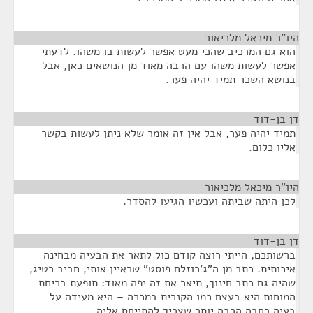
היו"ר מיכאל מלכיאור
¶
הוא גם המרכיב שהכי מעט אפשר לעשות בו משהו. לדעתי
אפשר לעשות משהו עם הרבה מאוד מן הנושאים כאן, אבל
בנושא השכר תמיד יהיה פער.
דן בן-דוד
¶
תמיד יהיה פער, אבל אין זה אומר שלא ניתן לעשות בקשר
אליו כלום.
היו"ר מיכאל מלכיאור
¶
לכן היתה שביתה ועכשיו הגיעו להסדר.
דן בן-דוד
¶
ברשותכם, הייתי רוצה קודם כול לתאר את הבעיה מבחינה
איכותית. כתב מן ה"ג'רוזלם פוסט" שראיין אותי, חביב רטיג,
שהיה גם כתב חינוך, תיאר את זה יפה מאוד: תופעת בריחת
המוחות היא בעצם כמו הקנרית במכרה – היא מעידה על
בעיה רחבה הרבה יותר שצריך להתייחס אליה.