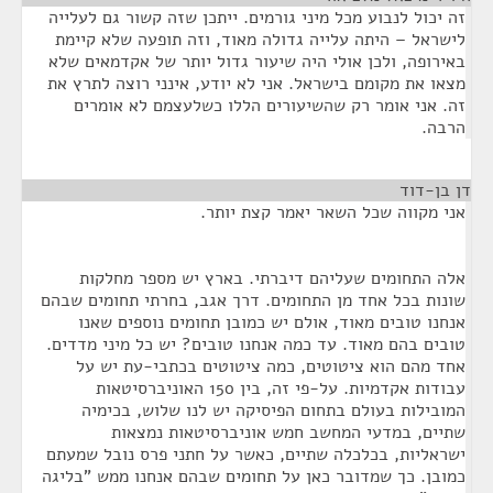
זה יכול לנבוע מכל מיני גורמים. ייתכן שזה קשור גם לעלייה
לישראל – היתה עלייה גדולה מאוד, וזה תופעה שלא קיימת
באירופה, ולכן אולי היה שיעור גדול יותר של אקדמאים שלא
מצאו את מקומם בישראל. אני לא יודע, אינני רוצה לתרץ את
זה. אני אומר רק שהשיעורים הללו כשלעצמם לא אומרים
הרבה.
דן בן-דוד
¶
אני מקווה שכל השאר יאמר קצת יותר.
אלה התחומים שעליהם דיברתי. בארץ יש מספר מחלקות
שונות בכל אחד מן התחומים. דרך אגב, בחרתי תחומים שבהם
אנחנו טובים מאוד, אולם יש כמובן תחומים נוספים שאנו
טובים בהם מאוד. עד כמה אנחנו טובים? יש כל מיני מדדים.
אחד מהם הוא ציטוטים, כמה ציטוטים בכתבי-עת יש על
עבודות אקדמיות. על-פי זה, בין 150 האוניברסיטאות
המובילות בעולם בתחום הפיסיקה יש לנו שלוש, בכימיה
שתיים, במדעי המחשב חמש אוניברסיטאות נמצאות
ישראליות, בכלכלה שתיים, כאשר על חתני פרס נובל שמעתם
כמובן. כך שמדובר כאן על תחומים שבהם אנחנו ממש "בליגה