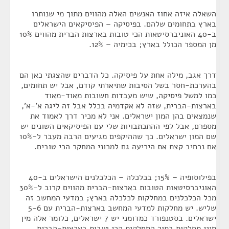
השאלה איזה אחוז האנשים האלה מהווים מתוך מי שנותרו
בארץ בתחומים שלהם. בפיסיקה – הפיסיקאים הישראלים
ב-40 האוניברסיטאות הכי טובות בארצות הברית מהווים 10%
מן המספר הכולל בארץ; בכימיה – 12%.
דרך אגב, מילה אחת על פיסיקה. כל הדברים שהצגתי כאן הם
בהערכת-חסר בשל הסיבות שתיארתי קודם, אבל יש תחומים,
כמו למשל פיסיקה, שיש מעבדות חשובות מאוד-מאוד
בארצות-הברית, שזה לא אקדמיה בכלל אבל זה ליגה א'-א',
שנמצאים בהן המון ישראלים. אני לא מכיר דרך לאמוד את
מספרם, אבל לפי ההתכתבויות שלי עם הפיסיקאים השונים יש
שם המון ישראלים. כך שההיקפים מגיעים הרבה מעבר ל-10%
אם נרחיב קצת את היריעה גם למכוני המחקר הכי טובים.
בפילוסופיה – 15%; בכלכלה – הכלכלנים הישראלים ב-40
האוניברסיטאות הטובות בארצות-הברית מהווים קרוב ל-30%
מכל הכלכלנים במחלקות לכלכלה בארץ; במדעי המחשב זה
שליש. יש מחלקות למדעי המחשב בארצות-הברית עם 5-6
ישראלים. בסטנפורד כמדומני יש 7 ישראלים, כלומר אלה מין
מיני מחלקות בתוך המחלקות הכי טובות בארצות-הברית.