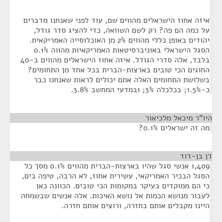
איזה אחוז הישראלים מהווים שם, עוד לפני שאנחנו מדברים
על כמה הם פה? רק לשם השוואה, כדי להציג סדר גודל,
יהודים באופן כללי מהווים 2% מן האוכלוסייה האמריקאית.
הסגל הישראלי באוניברסיטאות האמריקאיות מהווה 0.1%
בלבד, אלה סדרי הגודל. איזה אחוז הישראלים מהווים ב-40
החוגים הכי טובים בארצות-הברית בכל אחד מן התחומים?
בשלושת התחומים האלה אתם יכולים לראות שאנחנו כבר
כ-1.5%; בכלכלה 3%; ובמדעי המחשב 3.8%.
היו"ר מיכאל מלכיאור
¶
מה זה ישראלים 0.1%?
דן בן-דוד
¶
1,409 אנשי סגל שהיו בארצות-הברית מהווים 0.1% מסך כל
הסגל הבכיר האמריקאי, עשירית אחוז, לא הרבה, טיפה בים,
כי הם ממוקדים בעיקר במקומות הכי טובים. הכוונה כאן
לעבור מנושא הכמות אל נושא האיכות. אלה אנשים שבשמחה
היינו מקבלים אותם בחזרה, ורוצים אותם חזרה.