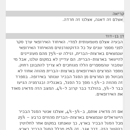
קריאה
¶
אצלם זה דאגה, אצלנו זה חרדה.
דן בן-דוד
¶
הבעיה אצלם משמעותית למדי. האיחוד האירופאי ערך סקר
לפני מספר שנים על כל הדוקטורנטים מהאיחוד האירופאי
שנמצאים בארצות-הברית, וגילה ש-75% מהם מעוניינים
להישאר בארצות-הברית. הם עדיין לא במקום שלנו, אבל מי
שסבור שהמספרים הללו מגוחכים לא צריך להתבונן רחוק.
מספר המרצים האירופאים בארצות-הברית מהווה אחוז לא
מבוטל מן המרצים מן הסגל הבכיר שנותר באירופה. בספרד
זה מהווה כ-1.5% מסך כל הסגל, באנגליה ובגרמניה הגיעו
כבר ל-3%, בהולנד כבר קרוב ל-4%. המצב הזה מדאיג מאוד
את האירופאים.
אם זה מדאיג אותם, ב-3%-4%, אצלנו אנשי הסגל הבכיר
הישראלים שנמצאים בארצות-הברית מהווים כרבע – 25%
מכל הסגל הבכיר בארץ, כך שאנחנו במקום אחר לחלוטין
בהקשר הזה. דרך אגב, זה 25% מכלל הסגל הבכיר בארץ,