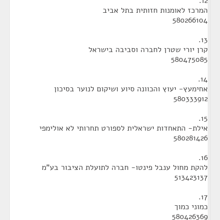
12.
המרכז לאומנות חזותית בתל אביב
580266104
13.
קרן יורי שטרן לחברה וסביבה בישראל
580475085
14.
אחימעץ- יעוץ והכוונה סיוע ושיקום לנוער בסיכון
580333912
15.
אילת- התאחדות ישראלית לספורט תחרותי לא אולימפי
580281426
16.
להקת מחול ענבל פינטו- חברה לתועלת הציבור בע"מ
513423137
17.
כמוני כמוך
580426369