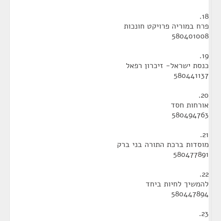
18.
פרח במוריה פרויקט חונכות
580401008
19.
כנסת ישראל- זיכרון רפאל
580441137
20.
אורחות חסד
580494763
21.
מוסדות ברכת התורה בני ברק
580477891
22.
להמשיך לחיות ביחד
580447894
23.