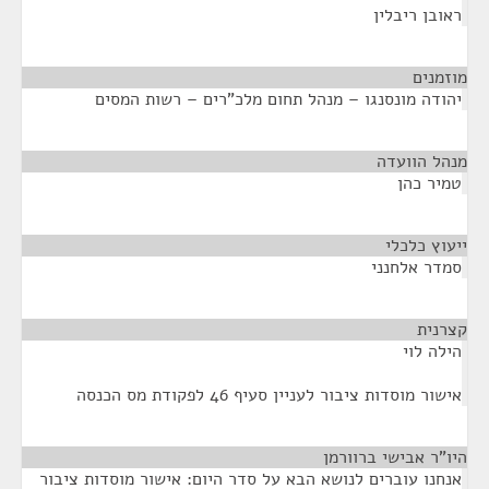
ראובן ריבלין
מוזמנים
¶
יהודה מונסנגו – מנהל תחום מלכ"רים – רשות המסים
מנהל הוועדה
¶
טמיר כהן
ייעוץ כלכלי
¶
סמדר אלחנני
קצרנית
¶
הילה לוי
אישור מוסדות ציבור לעניין סעיף 46 לפקודת מס הכנסה
היו"ר אבישי ברוורמן
¶
אנחנו עוברים לנושא הבא על סדר היום: אישור מוסדות ציבור