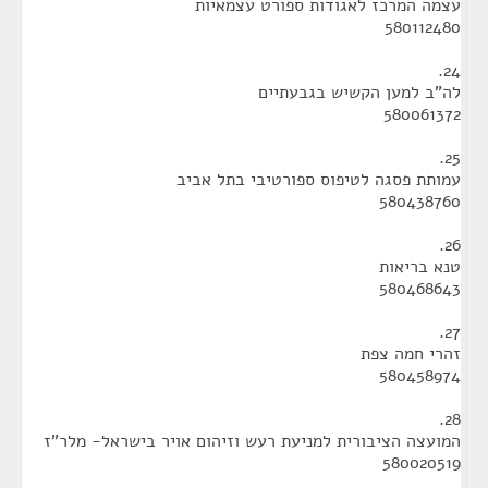
עצמה המרכז לאגודות ספורט עצמאיות
580112480
24.
לה"ב למען הקשיש בגבעתיים
580061372
25.
עמותת פסגה לטיפוס ספורטיבי בתל אביב
580438760
26.
טנא בריאות
580468643
27.
זהרי חמה צפת
580458974
28.
המועצה הציבורית למניעת רעש וזיהום אויר בישראל- מלר"ז
580020519