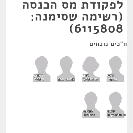
לפקודת מס הכנסה
(רשימה שסימנה:
6115808)
ח"כים נוכחים
שלי
זאב
ראובן
יחימוביץ'
אלקין
אמנון כהן
ריבלין
סטס
אבישי
מיסז'ניקוב
ברוורמן