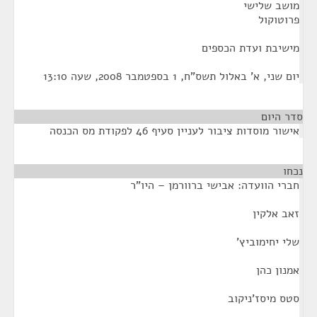
מושב שלישי
פרוטוקול
מישיבת ועדת הכספים
יום שני, א' באלול תשס"ח, 1 בספטמבר 2008, שעה 13:10
סדר היום
אישור מוסדות ציבור לעניין סעיף 46 לפקודת מס הכנסה
נכחו
¶
חברי הוועדה: אבישי ברוורמן – היו"ר
זאב אלקין
שלי יחימוביץ'
אמנון כהן
סטס מיסז'ניקוב