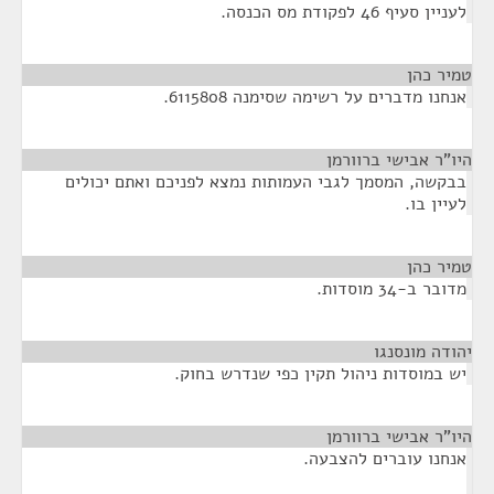
לעניין סעיף 46 לפקודת מס הכנסה.
טמיר כהן
¶
אנחנו מדברים על רשימה שסימנה 6115808.
היו"ר אבישי ברוורמן
¶
בבקשה, המסמך לגבי העמותות נמצא לפניכם ואתם יכולים
לעיין בו.
טמיר כהן
¶
מדובר ב-34 מוסדות.
יהודה מונסנגו
¶
יש במוסדות ניהול תקין כפי שנדרש בחוק.
היו"ר אבישי ברוורמן
¶
אנחנו עוברים להצבעה.