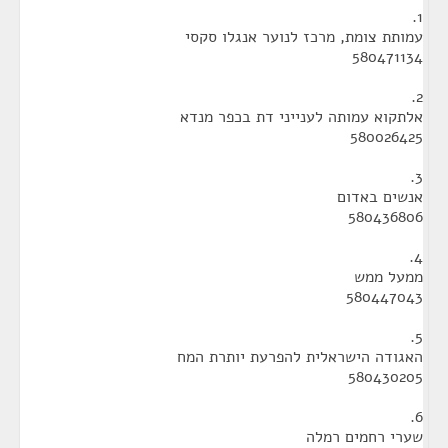
1.
עמותת צומת, מרכז לנוער אנגלו סקסי
580471134
2.
אלתקוא עמותה לענייני דת בכפר מנדא
580026425
3.
אנשים באדום
580436806
4.
ממעל ממש
580447043
5.
האגודה הישראלית להפרעת יותרת המח
580430205
6.
שערי רחמים רמלה