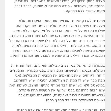
הצבא בחוק ובפקודה, חיילנו מעשנים במשרדים, במגורים,
במועדונים, בעמדות שמירה ממוגנות ואטומות, ברכב ובכל
מקום אפשרי ללא הפסקה.
מפקדים לא רק שאינם אוכפים את החוק והפקודות, אלא
מעשנים בעצמם במהלך דיונים אליהם זימנו את פקודיהם,
שילוט הקבוע על פי החוק והנדרש על פי הפקודה לא נמצא
בפינות העישון, אם נקבעות, נקבעות להנחיות בחוק ובפקודה,
אין דין ואין דיין. יתר על כן, תלונות לרשויות הצבא ובהם חיל
הרפואה, נציב קבילות החיילים והפרקליטות הצבאית, לא רק
שאינן מביאות לאכיפת החוק, אלא גורמת לנידוי ונקמה מצד
המפקדים וגם החיילים בזה שהעזו לקבוע את זכותם החוקית.
במקרה הפרטי של בני, נציב קבילות החיילים, חשף את זהות
המתלונן ובניגוד לבקשתנו המפורשת, בפני מפקדיו, המפקדים
דיווחו דיווחים שאינם תואמים את המציאות המצולמת (אני
מבין מכך שיש לו תמונות מצולמות), הסבירו שיש להתחשב
במעשנים ולא עשו שום דבר אמיתי לתיקון המצב. לעומת זאת
עשו רבות להתנקם בבני שחשף את הנעשה תחת פיקודם,
(ברשותי מסמכים רבים וצבעונים, המתעדים טענות אלה
ואשמח להעמידם בפני כל החפץ בהם).
לכן, אני חושב שחקיקה מתאימה שתחייב את צבא ההגנה