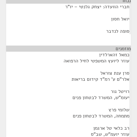
נכחו
¶
חברי הוועדה: יצחק גלנטי – יו"ר
יואל חסון
סופה לנדבר
מוזמנים
¶
כמאל זהארלדין
עוזר ליועץ המשפטי לחיל הרפואה
סרן ענת צוראל
אלר"ם ע' רמ"ד קידום בריאות
רויטל גור
יעומ"ש, המשרד לבטחון פנים
שלומי פרץ
מתמחה, המשרד לבטחון פנים
רב כלאי טל ארגמן
עוזר יועמ"ש, שב"ס