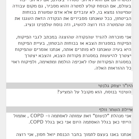
בעולם, אם הנוסח קולע למטרה והוא מסביר, גם מקום עבודה
שמישהו נמצא בו, לא עובדים אלא אדם שמשרת בכוחות
הביטחון, ככל שאנחנו מסבירים את הנקודה הזאת השגנו את
מה שהמטרה הזו רוצה להשיג, וזה נוסח שלפנינו ונציג.
אני מוכרחה להגיד שהנקודה שהוצגה במכתב לגבי הפיקוח,
הפיקוח במסגרות הצבא או בכוחות הבטחון, בעיית הפיקוח
היא בעיה שאנחנו לא פותרים אותה, אנחנו אומרים שהפיקוח
יצטרך להיעשות במסגרת פקודות הצבא, והצבא יצטרך
במסגרת הפקודות שלו לאכיפה הולמת ומתאימה, ולפיקוח ראוי
כל ההוראות האלה.
היו"ר יצחק גלנטי
¶
השינוי בנוסח, הוא מקובל על המציע?
איילת השחר וולף
¶
אני מנהלת "לנשום" זאת עמותה לאסתמה ו- COPD , אתמול
הייתי כאן בגלל האסתמה היום אני כאן בגלל COPD.
אנחנו באנו בעצם לתמוך בחבר הכנסת יואל חסון, אני רוצה