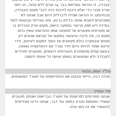
עבודה, זו הוראה שקיימת כבר 14 שנים ללא קושי, זה יותר
עניין טכני כדי שלא ניכנס לויכוח הזה לגבי מקום העבודה,
מבחינתנו זו הוראה אפילו ליברלית היום אבל אנחנו לא
מתכוונים לשנות אותה בדיוק כרגע, ומה שהייתי מבקשת לומר
במידה ויש ספק פרשני בפסקה הזאת, מקום שרק עובדים בו
או משרתים מעשנים אז למעשה אחת ההוראות שאין היום
מקום בו, אין סיבה שיעשנו במקום של קבוצת אנשים רק
משום שבמקרה כולם מעשנים אז הופך למקום לעישון, חדר
עישון אמור להיות היום חדר נפרד עם וינטלאציה נאותה,
בעצם קמים מהמסגרת השגרתית ויוצאים, מעשנים וחוזרים
לעבודה ולא שמעשנים באופן שוטף כל שעות היממה.
היו"ר יצחק גלנטי
¶
תודה רבה, הייתי מבקש את ההתייחסות של משרד המשפטים.
טלי שטיין
¶
אנחנו מסכימים לפרשנות של משרד הבריאות ואנחנו חושבים
שאולי התוספת תגרע בסופו של דבר, אנחנו היינו מעדיפים
להשאיר את זה כמו שזה.