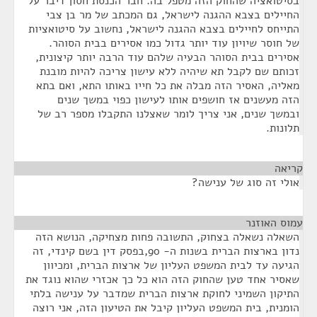
בסיטואציה שהחוק הזה מטפל בה. חבר הכנסת חסון דיבר על
החיילים בצבא ההגנה לישראל, גם המכתב של מר בן צבי
התייחס לחיילים בצבא ההגנה לישראל, נחשוב על סיטואציות
של חוסר שיויון עוד יותר גדול כמו אסירים בבית הסוהר.
אסירים בבית הסוהר הבעיה שלהם עוד הרבה יותר קיצונית,
זכותם שם לקבל תא שיהיה ללא עישון צריכה להיות מובנת
מאליה, האסיר הזה מבלה את כל חייו באותו התא, ואם בתא
הזה מעשנים אז חושפים אותו לעישון כפוי במשך שנים
ובמשך שנים, אני צריך לומר שאצלנו התקבלו מספר רב של
תלונות.
קריאה
¶
אולי זה סוג של ענישה?
עמוס האוזנר
¶
השאלה נשאלה בצחוק, התשובה פחות מצחיקה, הנושא הזה
נדון בארצות הברית בשנות ה- 90,בפסק דין בשם קינדי, זה
הגיעה עד לבית המשפט העליון של ארצות הברית, ומכיוון
שאסיר אחד טען שהחוק הזה הוא כל כך אכזרי שהוא נוגד את
התיקון השמיני לחוקת ארצות הברית שמדבר על ענישה בלתי
הומנית, בית המשפט העליון קיבל את הטיעון הזה, אני רוצה