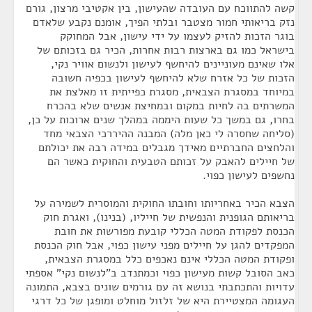
קשה להתווכח עם העובדה שהעישון, בין אקטיבי מרצון, גורם
נזק בריאותי חמור מצטבר ובלתי הפיך, אומנם נקבע שלאדם
בוגר הזכות להזיק לעצמו על ידי עישון, אבל המחוקק
בישראל כמו גם בארצות רבות אחרות, הכיר גם בזכותם של
אלו שאינם מעוניינים להיחשף לעישון ולנשום אוויר נקי,
הזכות של כל אזרח שלא להיחשף לעישון בכפיה חשובה
במיוחד במסגרת הצבאית, מסגרת כפייתית זו מאלצת את
המשרתים בה לחיות במקום ובמחיצת אנשים שלא בהכרח
בחרו, גם במשך כל שעות היממה במהלך שנים ארוכות על כן,
(סליחה שחסרה לי כאן מלה) המבנה ההיררכי הצבאי מחד
והלחצים החברתיים מאידך מגבלים במידה רבה את יכולתם
של חיילים להאבק על זכותם הטבעית והחוקית כאשר הם
נחשפים לעישון כפוי.
הצבא הכיר באחריותו וחובתו החוקית והמוסרית לשמירה על
בריאותם הגופנית והנפשית של חייליו, (בנינו), ואגרת חוק
הכנסת לפקודת המטה הכללי קובעת מפורשות את חובת
המפקדים להגן על חיילים מפני עישון כפוי, אבל חוק הכנסת
ופקודת המטה הכללי אינם נאכפים כלל במסגרת הצבאית,
כאב הסובל קשות מעישון כפוי וכמתנדב ב"לנשום נקי" אספתי
עדויות והתכתבתי בנושא זה עם גורמים שונים בצבא, התמונה
העגומה המצטיירת היא של זלזול מוחלט ומופגן של כל דרגי