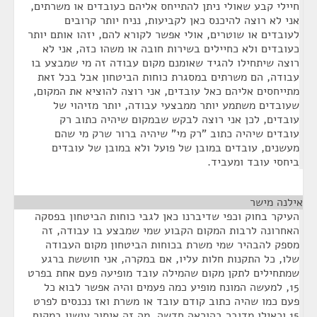
חיילי קבע שאולי ניתן להתייחס אליהם כעובדים או משרתים,
אני לא רוצה להיכנס כאן לקביעות, נניח יותר קרובים
לעובדים או שוטרים, אולי אפשר לקורא להם, יזהו אותם יותר
כעובדים ולא כחיילים בשירות חובה או משהו כזה, אני לא
רוצה שיתחילו להגיד שאומנם מקום עבודה זה מי שמבצע בו
עבודה, הם משרתים במסגרת כוחות הביטחון אבל בכל זאת
מתייחסים אליהם כאל עובדים, אני רוצה להוציא את המקום,
שעובדים משתמע יותר ממבצעי עבודה, יותר מזיהוי של
עובדים, לכן אני רוצה לבקש שבמקום שיהיה כתוב רק
עובדים שיהיה כתוב "רק מי" שיהיה ברור שרק מי שהם
מעשנים, עובדים במובן של פועל ולא במובן של עובדים
ביחסי עובד ומעביד.
אילנה מישר
¶
העיקר בחוק וכפי שדיברנו כאן לגבי כוחות הביטחון בפסקה
האחרונה לרבות המקום הקבוע שמי שמבצע בו עבודה, זה
מספק להבהיר שמי משרת בכוחות הביטחון מקום העבודה
שלו, כל התקנות חלות עליו, אם במקרה, אני חוששת ברגע
שמתחילים לתקן מקום שהמילה עובד מופיעה פעם אחת בפרט
15, למעשה המונח מופיע כמה פעמים והיה אפשר לבוא כל
פעם כמו שהיה כתוב קודם עובד או משרת ואז נכנסים לפרט
15 וכאילו מדובר בהוראה חדשה, מה זה איסור עישון במקום