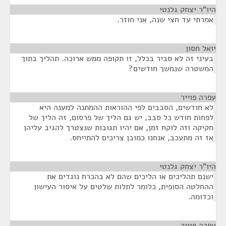
היו"ר יצחק גלנטי
¶
אמרתי עד חצי שנה, אני חוזר.
יואל חסון
¶
בעיני זה לא סביר בכלל, זו תקופה ממש ארוכה. תהליך בתוך
המשטרה שנמשך חודשים?
עפרה פוייר
¶
לא חודשים, הסבבים לפי ההוראות ההמתנה למענה היא
לפחות חודש כל סבב, יש גם הליך של פרסום, זה הליך של
חקיקה וזה לוקח זמן, אם יהיו תגובות שנצטרך להגיב עליהן
אז זה מתעכב, אנחנו כמובן צריכים להתייחס.
היו"ר יצחק גלנטי
¶
ישנם תהליכים או הליכים שהם לא בהכרח נוגדים את
ההחלטה הסופית, כלומר לתלות שלטים על איסור העישון
וכדומה.
עפרה פוייר
¶