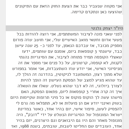
אני מקווה שנעביר כבר את הצעת החוק הזאת עם התיקונים
שהוצעו כאן ונתקדם קדימה.
היו"ר יצחק גלנטי
¶
לפני שאני פונה לציבור המשתתפים, אני רוצה להודות בכל
פשעי אדום וחטאי מואב האישיים שלי, אני חושב שזה פורום
מספיק מכובד, אז עבדכם הנאמן, עד לפני כ- 25 שנה עישן
כבד, עישנתי 3 קופסאות ביום, אומנם עם שותפים, ידעו
שאצלי הקופסה תמיד פתוחה לציבור, את הסיגריות נהגתי
לקנות, לא קופסה, קרטונים, על כל פנים אני מספר את זה
מניסיוני האישי, אני יודע שזו השתעבדות, אני אומר במפורש
שלא מתוך רצון, המשתעבד לניקוטין, בהדרגה זה הולך לו,
עד שהוא מגיע למצב של הפסקת העישון זה הופך להיות
לצורך ביולוגי, זה לא דבר שהוא נשלט. שאלו את השאלה
איך זה קרה אחרי 3 קופסאות ליום, פתאום הפסקת, האם
מישהו עשה לך הוקוס פוקוס או כל מיני תרופות שקיימות היום
בשוק ואינני יודע אם הן פועלות או לא, תתפלאו מה גרם לי
להפסיק לעשן, סיפור אישי, יום בהיר אחד, כאשר במדינת
ישראל המונופול של הסיגריות הנשלט על ידי "דובק", היה
מונופול מאחר והם היו גם היבואנים וגם היצרנים, יום בהיר
אחד, העובדים שם החליטו לשבות, שובתים, בשנת 1988, ואז