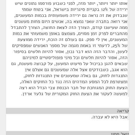
אותו יותר ויותר, יותר מזה, לפני כשבוע פורסמו נתונים שיש
ירידה של 12% בקניית סיגריות בישראל, אני בטוח שמתי
שנבדוק את זה נראה גם ירידה משמעותית בכמות המעשנים,
אני רואה בחברה שאני נמצא בה, אנשים היום פחות מעשנים
ממה שעישנו קודם, הצורך הזה לצאת החוצה, הצורך להתבדל
מהחברים לפרק זמן מסוים, מצמצם באופן משמעותי את כמות
המעשנים, אין לי ספק. גם בעולם זה הוכח, ירידה ממוצעת
של 25%, לדעתי זו באמת מגמה של מספר האנשים שמפסיקים
לעשן, והדבר הזה הוא דבר נכון, אסור להיות חלשים בסיפור
הזה, אסור להיות חלשים וכל מיני פופוליסטיים למיניהם
שבאים להגן כביכול על מיעוט המעשן, על קבוצה מעשנת, גם
הוא אגב, כשבודקים אצל אלה שמעשנים גם אצלם אין
התנגדות לחוק, גם באלה שמעשנים אין התנגדות לחוק,
ומצטרפת לכל המסע המדהים הזה נגד כל החוקים האלה,
הצעת החוק המגוחכת של חבר הכנסת צבי הנדל הוא רצה
למעשה לעקור את הצעת החוק המקורית של גלעד ארדן.
קריאה
¶
אבל היא לא עברה.
יואל חסון
¶