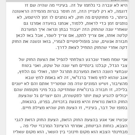
היא לא עברה כי נלחמו על זה. בעיניי מה שהיה שם זו
דוגמה, לא רק לעניין הזה, זה חוסר בגרות מהמידה הראשונה
ביותר, כי מחוקקים פה חוק, לא נותנים לו זמן להיטמע, לא
נותנים זמן כדי לראות, ללמוד, אנחנו בוועדה אמרנו גם
שאחרי שנה שהחוק הזה יעבוד נבחן ונראה איך המערכת
קלטה אותו, אם צריך לתקן, אם צריך לשפר, אבל באו לכאן
חבורת אנשים, שוב פופוליסטיים לגמרי, בואו ונשנה את החוק
דקה אחרי שהחוק התחיל לצאת לדרך.
אני שמח מאוד שכרגע הצלחתי להפיל את הצעת החוק של
צבי הנדל, קבלנו בינתיים חצי שנה של שקט, ואני בטוח
שבחצי השנה הזאת המערכת תתרגל יותר, ואולי גם הלחץ,
אגב שהוא לחץ מאוד ברנז'אי, זה לא באמת לחץ שבא
מהציבור, ושיש המונים שזה מה שמטריד אותם והם לא ישנים
בלילה, זו חבורה ברנז'אית שמחזיקה בכל מיני מקומות שהם
יכולים להגיע קצת יותר לתקשורת, והם יוצרים גל שהצעת
החוק הזאת נוראית והיא פוגעת בזכויות, בפרט, בהנאות,
בסופו של דבר, בעיניי, זו הצעת חוק שהיא מצילת חיים.
עכשיו אני אגע בהצעת החוק הזאת, הצעת החוק הזאת לגבי
הצבא, כוחות הביטחון, אמרתי הרציונל המרכזי שלי פה ,
מבחינתי הצבא הוא מקום חינוכי בין השאר, הוא מקום שאליו