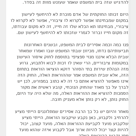
להדגיש שזה בית המשפט שאמר שעונש מוות זה בסדר.
היום זכותו החוקתית של אדם מוכרת לא להיחשף לעישון
במקום שמבחינתו אפשר לקרוא לו ציבורי, אפשר לא לקרוא לו
ציבורי, מבחינתו תא הכלא שלו זה חייו, זה לא מקום עבודתו,
זה מקום חייו וברור לגמרי שזכותו לא להיחשף לעישון שם.
פנו כמה וכמה אסירים לבית המשפט, ובשנים האחרונות
תביעותיהם נדחו, מכיוון שבתי המשפט שבו ואמרו שמאחר
שבית הכלא איננו מנוי ספציפי בתוספת לחוק איסור העישון
במקומות ציבוריים, הרי שאין לו זכות לבוא ולתבוע, גרוע
מזה הנהלת שירות בתי הסוהר דוקא הוציאו הוראות בתחום
הזה, אלא שבית המשפט אמר שההוראות האלה, החוק הזה
אינו מאפשר להוציא אותם כי זה לא כתוב במפורש, לכן יש
לברך על כך מאוד שהחוק הנוכחי, קובע ראשית את מקור
הסמכות להוציא את ההוראות האלה, מה שלא היה עד היום,
החוק נותן, לא רק נותן אלא מעניק חובה.
מאחר והיום יש כל כך הרבה אסירים שמתלוננים הייתי מציע
להרחיב ולקבוע, כאן נקבע שיקבעו הוראות, הייתי מציע
שלקבוע מועד לקביעת ההוראות האלה, מועד קצוב, יכול
להיות קצר יכול להיות ארוך אבל לקבוע איזה שהוא מועד
מתי יקבעו ההוראות האלה.