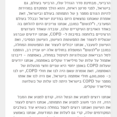
הרביעי, מבחינת סדר הגודל שלו, הרביעי בעולם, גם
בישראל, לפני סרטן ראיות, והוא הולך ומתקדם במהירות
להיות הגורם מספר 3 של התמותה בעולם ובישראל, זאת
אומרת שאנחנו נמצאים היום במדינת ישראל ובכלל בעולם
המערבי, ו"לנשום" כמובן, אנחנו צריכים היום להלחם בה
כאחד האויבים העיקריים שלנו, עובדה שאחד הערוצים
הרציניים בלוחמה בסיבות ל- COPD, אנחנו יודעים שברגע
שנצליח לעצור את התפשטות העישון, העישון הפסיבי, ואת
העישון לשעבר, אנחנו יכולים לעצור את התפשטות המחלה,
כמובן ש"לנשום" המטפלת בחולים אלה יש עניין רב, הוספנו
לסל הבריאות טכנולוגיות לטיפול במחלה, באסתמה - דיברנו
אתמול על עלות של מיליארד שקלים באסתמה, אנחנו יודעים
שעלות COPD באופן יחסי היא שניים וחצי מהעלות של
האסתמה, זאת אומרת שאם היה לנו את חולי COPD, יש לנו
כ- 400,000 חולי אסתמה בישראל, אם היה לנו את אותו
מספר של COPD בישראל היתה לנו עלות של כשלושה
מיליארד שקלים.
אנחנו רוצים למנוע את הנטל הזה, קודם למנוע את הסבל
הזה, זה הכי חשוב למנוע את התמותה, אנחנו רוצים לעצור
את העישון ואנחנו רוצים לטפל במחלה כשהיא עוד בשלבים
המקודמים שלה, קרי גם לעלות את המודעות, אנחנו באמצע