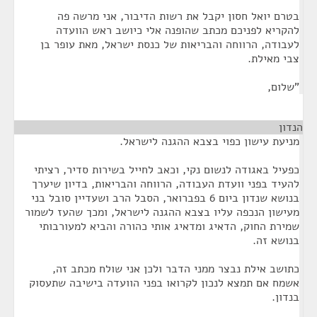
בטרם יואל חסון יקבל את רשות הדיבור, אני מרשה פה
להקריא לפניכם מכתב שהופנה אלי כיושב ראש הוועדה
לעבודה, הרווחה והבריאות של כנסת ישראל, מאת עופר בן
צבי מאילת.
"שלום,
הנדון
¶
מניעת עישון כפוי בצבא ההגנה לישראל.
כפעיל באגודה לנשום נקי, וכאב לחייל בשירות סדיר, רציתי
להעיד בפני וועדת העבודה, הרווחה והבריאות, בדיון שיערך
בנושא שנדון ביום 6 בפברואר, הסבל הרב ושעדיין סובל בני
מעישון הנכפה עליו בצבא ההגנה לישראל, ומכך שהעז לשמור
שמירת החוק, הדאיג ומדאיג אותי כהורה והביא למעורבותי
בנושא זה.
כתושב אילת נבצר ממני הדבר ולכן אני שולח מכתב זה,
אשמח אם תמצא לנכון לקרואו בפני הוועדה בישיבה שתעסוק
בנדון.