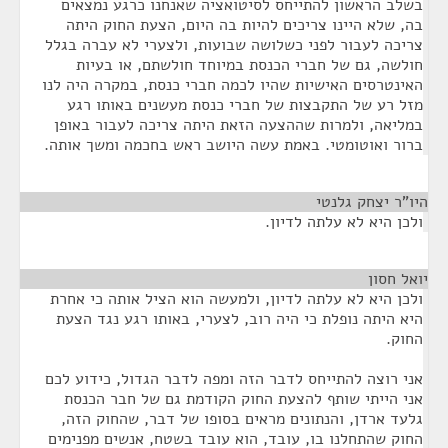
בשלב הראשון להתייחס לסיטואציה שאנחנו כרגע נמצאים
בה, שלא היינו צריכים להיות בה היום, הצעת החוק היתה
צריכה לעבור לפני כשלושה שבועות, ולצערי לא עברה בגלל
חולשה, גם של חברי הכנסת במיוחד חולשתם, או בעיות
האינטרסים האישיות שהיו לכמה חברי כנסת, במקרה היה לנו
מזל רע של התקבצות של חברי כנסת מעשנים באותו רגע
במליאה, ולמרות שההצעה הזאת היתה צריכה לעבור באופן
ברור ואוטומטי. באמת עשה היושב ראש בחכמה ומשך אותה.
היו"ר יצחק גלנטי
¶
ולכן היא לא עלתה לדיון.
יואל חסון
¶
ולכן היא לא עלתה לדיון, ולמעשה הוא הציל אותה כי אחרת
היא היתה נופלת כי היה רוב, לצערי, באותו רגע נגד הצעת
החוק.
אני רוצה להתייחס לדבר הזה ומפה לדבר הגדול, כידוע לכם
אני הייתי שותף להצעת החוק הקודמת גם של חבר הכנסת
גלעד ארדן, והנתונים מראים בסופו של דבר, שהחוק הזה,
החוק שהתחלנו בו, עובד, הוא עובד בשטח, אנשים מפנימים