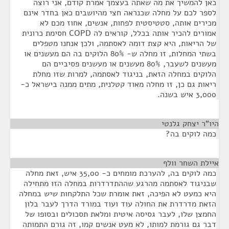
כאן להמשיך את מה שאתה בעצמך אמרת קודם, אני רוצה
לספר לכם על מחלה שכנראה חצי מהיושבים כאן בחדר אינם
מכירים אותה, סטטיסטית לפחות, אנשים, אחוז מכם לא
אמורים להכיר אותה בכלל, קוראים לה COPD חסימת כרונית
של הריאות, היא קצת דומה לאסתמה, ולכן אנחנו מטפלים
בשתי המחלות, זו מחלה ש- 80% הלוקים בה הם מעשנים או
מעשנים לשעבר, 80% מעשנים או מעשנים פסיביים הם
הלוקים במחלה הזאת, בניגוד לאסתמה, למרות שזו מחלת
ריאות גם כן, זו מחלה מאוד קטלנית, מתים ממנה בישראל כ-
3,000 איש בשנה.
היו"ר יצחק גלנטי
¶
כמה לוקים בה?
איילת השחר וולף
¶
כמה לוקים בה, להערכת מומחים כ- 35,00 איש, זאת מחלה
שבניגוד לאסתמה מהרגע שההתדרדרות במחלה הזו מתחילה
היא כמעט לא הפיכה, זאת אומרת שכל התלקחות שיש במחלה
הזאת מדרדרת את החולה עוד ועוד במורד הדרך לעבר בלון
החמצן שלו, לעבר גסיסה איטית ומלאת תסכולים ובסופו של
דבר גם גורמת למותו, לא מעט אנשים קמו, זה גורם התמותה