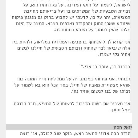
לישראל, לשמור על חוקי המדינה, על פקודותיו הוא, על
זכויות הטבעיות של המשרתים בו ועל בריאותם מחויבת
המציאות, יתר על כן, לדעתי יש לקבוע בחוק גם מנגנון פיקוח
שיוודא שאכן החוק והפקודה נאכפים בצבא. המצב עד היום
מלמד שאין לסמוך על הצבא בתחום זה.
אני קורא לך להשתתף בהצבעה העתידית במליאה, ולהיות בין
אלה שיביאו לכך שהחוק וזכותם הטבעית של חיילנו לנשום
אוויר נקי ישמרו.
בכבוד רב, עופר בן צבי."
רבותיי, אני פתחתי במכתב זה על מנת לתת איזו תמונה כפי
שהיא מצטיירת מאביו של חייל, בסך הכל הוא בא לשמור על
זכותו של בנו לנשום אוויר נקי.
אני מעביר את רשות הדיבור לרשותו של המציע, חבר הכנסת
יואל חסון.
יואל חסון
¶
תודה רבה אדוני היושב ראש, בוקר טוב לכולם, אני רוצה