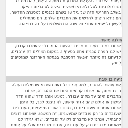
קמפיין ציבורי להעלאת המודעות למחלה הזאת, להכנסת כל
הטכנולוגיות לסל ולמנוע מאנשים גישה לסיגריות בעיקר
בשלב הקריטי הזה של גיל 18 כשהם נכנסים למסגרת החדשה,
הם נורא רוצים להרשים את החברים שלהם, הם מתחילים
לעשן ולפעמים אחרי 20 שנה הם משלמים על זה בחייהם.
אילנה מישר
¶
אנחנו כמובן מאוד תומכים בהצעת החוק כפי שאמרנו קודם,
יש לנו הערה טכנית אחת בסעיף 2 במקום המילים רק עובדים,
לדעתנו זה מיותר ואפשר להסתפק בפסקה האחרונה שמוסיפים
לחוק.
נועה בן שבת
¶
אם אפשר להסביר, למה אני בכל זאת חשבתי שהמילים האלה
כן נחוצות, אם אנחנו קוראים היום את ההגדרה, אנחנו
מדברים היום על מקום עבודה, למעט אותו חדר שהוא חדר
עישון או אולם שהם אזור עישון, לא ניכנס לכך, כל הזמן
אנחנו אומרים שעובדים בו, מדובר אחר התייעצות, העובדים
שעובדים בו רק עובדים שמעשנים, זה המשפט שאנחנו רוצים
להבהיר, אנחנו לא מדברים רק על עובדים, שלא יגידו לנו
שאנחנו מדברים רק על עובדים, אנחנו מדברים אולי על אותם