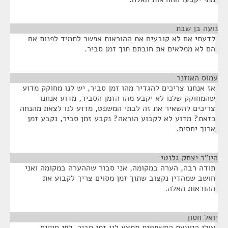
נועה בן שבת
¶
לדעתי אם לא קובעים את ההוראות אפשר לתמיד לפנות אם
הם לא ממלאים את חובתם תוך זמן סביר.
עמוס האוזנר
¶
אז אנחנו צריכים להגדיר מהו זמן סביר, יש לנו מחוקק מדוע
שהמחוקק שלנו לא יקבע מהו הזמן הסביר, מדוע אנחנו
צריכים להשאיר את זה לבתי המשפט, מדוע לנו לצאת מהנחה
כזאת? מדוע לא לקבוע הוראה? נקבע זמן סביר, נקבע זמן
ארוך יחסית.
היו"ר יצחק גלנטי
¶
תודה רבה, הערה במקומה, אני סבור שההערה במקומה ואני
חושב שמהדין נקצוב שתוך זמן מסוים צריך לקבוע את
ההוראות האלה.
יואל חסון
¶
אולי היועצת המשפטית תמצא לנו זמן סביר, לפי חוקים