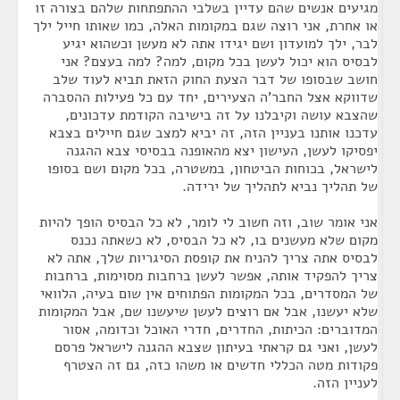
מגיעים אנשים שהם עדיין בשלבי ההתפתחות שלהם בצורה זו
או אחרת, אני רוצה שגם במקומות האלה, כמו שאותו חייל ילך
לבר, ילך למועדון ושם יגידו אתה לא מעשן וכשהוא יגיע
לבסיס הוא יכול לעשן בכל מקום, למה? למה בעצם? אני
חושב שבסופו של דבר הצעת החוק הזאת תביא לעוד שלב
שדווקא אצל החבר'ה הצעירים, יחד עם כל פעילות ההסברה
שהצבא עושה וקיבלנו על זה בישיבה הקודמת עדכונים,
עדכנו אותנו בעניין הזה, זה יביא למצב שגם חיילים בצבא
יפסיקו לעשן, העישון יצא מהאופנה בבסיסי צבא ההגנה
לישראל, בכוחות הביטחון, במשטרה, בכל מקום ושם בסופו
של תהליך נביא לתהליך של ירידה.
אני אומר שוב, וזה חשוב לי לומר, לא כל הבסיס הופך להיות
מקום שלא מעשנים בו, לא כל הבסיס, לא כשאתה נכנס
לבסיס אתה צריך להניח את קופסת הסיגריות שלך, אתה לא
צריך להפקיד אותה, אפשר לעשן ברחבות מסוימות, ברחבות
של המסדרים, בכל המקומות הפתוחים אין שום בעיה, הלוואי
שלא יעשנו, אבל אם רוצים לעשן שיעשנו שם, אבל המקומות
המדוברים: הכיתות, החדרים, חדרי האוכל וכדומה, אסור
לעשן, ואני גם קראתי בעיתון שצבא ההגנה לישראל פרסם
פקודות מטה הכללי חדשים או משהו כזה, גם זה הצטרף
לעניין הזה.