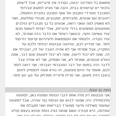
פתאום כל המדינה יבשה, נקודה אין סיגריות, אבל ליצחק
גלנטי יש קרטונים בבית, והנה אני מגיע למקום עבודתי
המכובד משרדי התכנון של אגף התכנון בחברת החשמל,
יושבים שם אנשים, מהנדסים, מתכננים, מנהלי מחלקות, ואני
לא מאמין למה שאני רואה, אנשים כל כך מכובדים הולכים
ומחטטים ומחפשים בדלי סיגריות, אולי יצלחו לשאוף מהם
עוד שאיפה וחצי, וכשאני ראיתי את הדבר הזה אמרתי, לא
עוד נקודה. ולקחתי את הקופסאות ולעיניהם קרעתי וזרקתי
לסל. אני מודיע לכם, שלושה שבועות יכולתי ללכת על
התקרה, אבל אמרתי אני לא אהיה העבד של זה, ועברתי את
זה. אתה לא יכול לישון, אתה לא יכול לעשות שום דבר, אתה
נשלט מבפנים, אמרתי לא, אני מפסיק, אני לא אהיה עבד
לדבר הזה בסופו של דבר התגברתי ועברתי. אני רוצה לומר
לכם, אשתי עד היום מעשנת, זה נורא קשה להפסיק לעשן
כשבן הזוג מעשן, אני מריח סיגריה ממרחק של 30-40 מטר.
נועה בן שבת
¶
אני מבקשת רק מלה אחת לגבי הנוסח שמונח כאן, למעשה
מלכתחילה היה אפשר לבוא עם הנוסח כפי שהיה, אבל למעשה
שמעתי מאילנה מישר ממשרד הבריאות ואני מקבלת את
עמדתה, היא סבורה שאם אנחנו נציג נוסח שהוא בעצם קולע
למטרה גם אם הוא לא הכי מסודר בעולם, אם לא הכי יפה