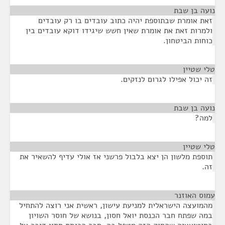
נועה בן שבת
¶
זאת אומרת שבתוספת יהיה כתוב עובדים בו רק עובדים
ולמרות זאת את אומרת שאין חשש שיגידו דוקא עובדים בין
כוחות הביטחון.
טלי שטיין
¶
זה יכול אפילו לגרום לנזקים.
נועה בן שבת
¶
למה?
טלי שטיין
¶
תוספת מלשון הן יצא בלבול פרשני אז אולי עדיף להשאיר את
זה.
עמוס האוזנר
¶
מהמועצה הישראלית למניעת עישון, ראשית אני רוצה להתחיל
במה שפתח חבר הכנסת יואל חסון, בנושא של חוסר השויון