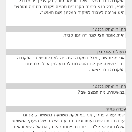
הפקודה כבר ממש בשלב חתימה סופי, רק עניין פרוצדורלי
סופי, בכל רגע בימים הקרובים תהייה פקודה חתומה ומופצת
היא צריכה לעבור לפיקוד העליון ושם תאושר.
היו"ר יצחק גלנטי
¶
היית אומר חצי שנה זה זמן סביר.
כמאל זהארלדין
¶
אני מניח שכן, אבל במקרה הזה זה לא רלוונטי כי הפקודה
כבר יוצאת. אין לנו התנגדות לקבוע זמן אבל מבחינתו
הפקודה כבר יצאה.
היו"ר יצחק גלנטי
¶
במשטרה, מה המצב שם?
עפרה פוייר
¶
שמי עפרה פוייר, אני במחלקת משמעת במשטרה, אנחנו
עבדנו בחודשים האחרונים יחד עם נציגים של היעוץ המשפטי
אצלנו ונציגי יפ"ה - יחידת פיתוח נהלים, הם אלה שאחראים