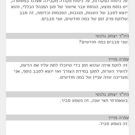
על ניסוח הפקודות, על ניסוח פקודה מקבילה אצלנו במשטרה,
יש נוסח מוצע, הנוסח עבר אישור של סגן המנהל הכללי, והוא
יוצא לסבב של השגות, תגובות, הסכמות וכדומה, זה סבב
שלוקח פרק זמן של כמה חודשים, שני סבבים.
היו"ר יצחק גלנטי
¶
שני סבבים כמה חודשים?
עפרה פוייר
¶
זה לוקח איזה שהוא זמן כדי שיוכלו לתת עליו את הדעת,
להעיר הערות, לתקן במידת הצורך ואז יוצא לסבב נוסף, אני
מעריכה שזה עניין של כמה חודשים.
היו"ר יצחק גלנטי
¶
כשאמרתי חצי שנה, זה נשמע סביר.
עפרה פוייר
¶
זה נשמע סביר.