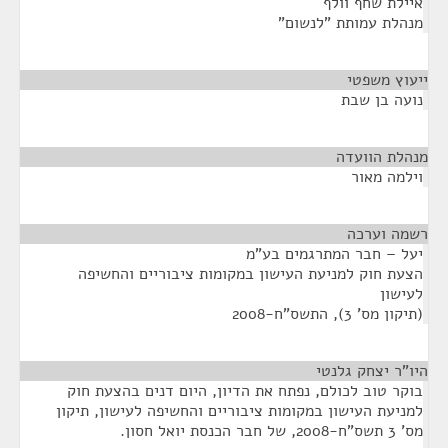
איילת שחף וולף
מנהלת עמותת "לנשום"
ייעוץ משפטי
¶
נועה בן שבת
מנהלת הוועדה
¶
וילמה מאור
רשמה וערכה
¶
יעל – חבר המתרגמים בע"מ
הצעת חוק למניעת העישון במקומות ציבוריים והחשיפה
לעישון
(תיקון מס' 3), התשס"ח-2008
היו"ר יצחק גלנטי
¶
בוקר טוב לכולם, נפתח את הדיון, היום דנים בהצעת חוק
למניעת העישון במקומות ציבוריים והחשיפה לעישון, תיקון
מס' 3 תשס"ח-2008, של חבר הכנסת יואל חסון.