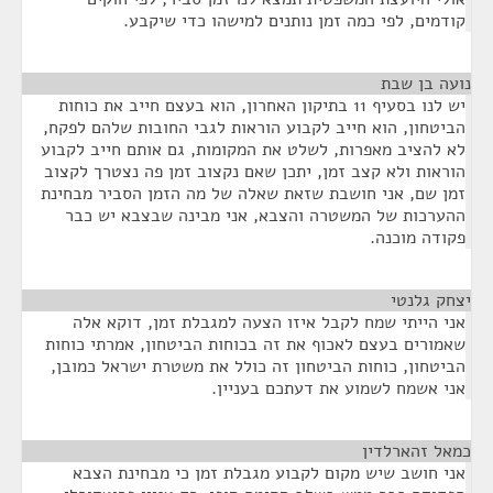
קודמים, לפי כמה זמן נותנים למישהו כדי שיקבע.
נועה בן שבת
¶
יש לנו בסעיף 11 בתיקון האחרון, הוא בעצם חייב את כוחות
הביטחון, הוא חייב לקבוע הוראות לגבי החובות שלהם לפקח,
לא להציב מאפרות, לשלט את המקומות, גם אותם חייב לקבוע
הוראות ולא קצב זמן, יתכן שאם נקצוב זמן פה נצטרך לקצוב
זמן שם, אני חושבת שזאת שאלה של מה הזמן הסביר מבחינת
ההערכות של המשטרה והצבא, אני מבינה שבצבא יש כבר
פקודה מוכנה.
יצחק גלנטי
¶
אני הייתי שמח לקבל איזו הצעה למגבלת זמן, דוקא אלה
שאמורים בעצם לאכוף את זה בכוחות הביטחון, אמרתי כוחות
הביטחון, כוחות הביטחון זה כולל את משטרת ישראל כמובן,
אני אשמח לשמוע את דעתכם בעניין.
כמאל זהארלדין
¶
אני חושב שיש מקום לקבוע מגבלת זמן כי מבחינת הצבא