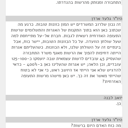
התחבורה ומנותק מהרשות בהגדרתו.
היו"ר גלעד ארדן
¶
זה נכון שלרוב המשרדים יש המון כוונות טובות. כרגע מה
שכתוב כאן הוא בתוך התקנות של האגרות והתשלומים שרשות
התעופה האזרחית רשאית לגבות. חברת אל-על מתייחסת למה
שעל שולחן הוועדה. על כל הכוונות הטובות, יישר כוח, אבל
בינתיים זה על השולחן שלנו, ולא הכוונות. כשהעליתם אגרות
הייתה דחיפות להפוך את הרשות מאגף משרד התחבורה
שהעסיק 45 עובדים לרשות עצמאית שבה יועסקו כ-125-100
עובדים, וכן הלאה; יש אגרות שהעלינו כאן ב-400% - כדאי
להדגיש שלא אני הייתי אז היושב ראש, כי אני לא בטוח
שהייתי מאשר את זה כך. יש כאן מישהו מרשות התעופה
האזרחית?
יואב לבנה
¶
כן.
היו"ר גלעד ארדן
¶
מה כוח האדם היום ברשות?