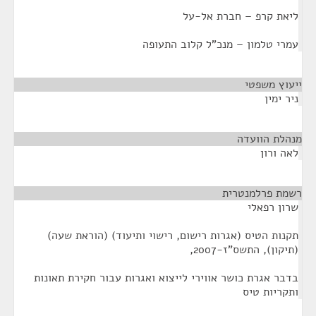
ליאת קרפ – חברת אל-על
עמרי טלמון – מנכ"ל קלוב התעופה
ייעוץ משפטי
¶
ניר ימין
מנהלת הוועדה
¶
לאה ורון
רשמת פרלמנטרית
¶
שרון רפאלי
תקנות הטיס (אגרות רישום, רישוי ותיעוד) (הוראת שעה)
(תיקון), התשס"ז-2007,
בדבר אגרת כושר אווירי לייצוא ואגרות עבור חקירת תאונות
ותקריות טיס