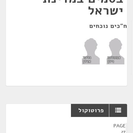
ישראל
ח"כים נוכחים
אבשלום
גלעד
וילן
ארדן
פרוטוקול
¶
PAGE
27