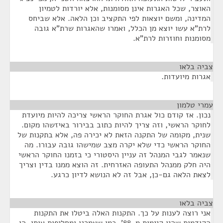
האוצר, שכל האגרות אינן מסומנות, אלא יורדות לטמיון
המדינה, ומשם יוצאות לפי התקציב וכן הלאה. אלא שביחס
לרת"א עשו יוצא מן הכלל, ואמרו שהאגרות שרת"א גובה
מסומנות וחוזרות לרת"א.
צביה בלאו
¶
אגרות מיועדות.
עמרי טלמון
¶
נכון. אז קודם כול אגרת החוקר הראשי צריכה להיות מיועדת
לחוקר הראשי, וזה צריך להיות כתוב בבירור באיזשהו מקום.
שנית, מקומה של התקנה הזאת לא יכירה פה, אלא בתקנות של
החוקר הראשי כדי שלא יקרה מצב שמישהו גובה עבורו. מה
שנאמר לגבי המנהל זה עניין היסטורי כי בזמנו החוקר הראשי
היה חלק ממנהל התעופה האזרחית. זה הוצא ממנו בדין וצריך
לצאת הלאה גם-כן, אבל זה לא הנושא לדיון כרגע.
צביה בלאו
¶
אני רוצה לענות על כך. התקנות האלה ביטלו את התקנות