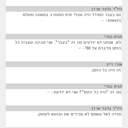
היו"ר גלעד ארדן
¶
גם בעבר המודל היה שכלי טיס המעורב בתאונה משלם
הוצאות- -
חגית כפרי
¶
לא. אנחנו לא יודעים מה זה "בעבר". אני מבינה שצביה כל
הזמן מדברת על 88'- -
אורי דיין
¶
זה היה כל הזמן.
חגית כפרי
¶
מה זה "היה כל הזמן"? אני לא יודעת- -
היו"ר גלעד ארדן
¶
תודה לאל שאתם לא מכירים את הנושא לעומק.