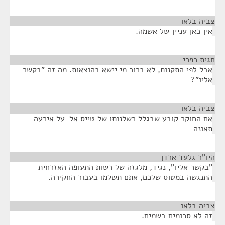
צביה בלאו
¶
אין כאן עניין של אשמה.
חגית כפרי
¶
אבל לפי התקנות, לא ברור מי יישא בהוצאות. מה זה "בקשר
אליו"?
צביה בלאו
¶
אם החוקר קובע שבגלל רשלנותו של טייס אל-על אירעה
תאונה- -
היו"ר גלעד ארדן
¶
"בקשר אליו", נגיד, מלגזה של רשות התעופה האזרחית
התנגשה במטוס שלכם, אתם תשלמו בעבור החקירה.
צביה בלאו
¶
זה לא סכומים בשמים.