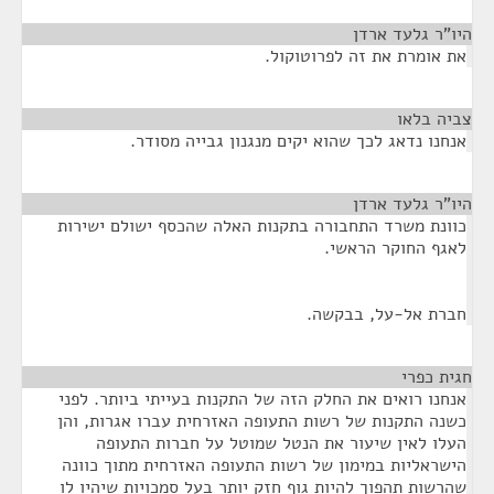
היו"ר גלעד ארדן
¶
את אומרת את זה לפרוטוקול.
צביה בלאו
¶
אנחנו נדאג לכך שהוא יקים מנגנון גבייה מסודר.
היו"ר גלעד ארדן
¶
כוונת משרד התחבורה בתקנות האלה שהכסף ישולם ישירות
לאגף החוקר הראשי.
חברת אל-על, בבקשה.
חגית כפרי
¶
אנחנו רואים את החלק הזה של התקנות בעייתי ביותר. לפני
כשנה התקנות של רשות התעופה האזרחית עברו אגרות, והן
העלו לאין שיעור את הנטל שמוטל על חברות התעופה
הישראליות במימון של רשות התעופה האזרחית מתוך כוונה
שהרשות תהפוך להיות גוף חזק יותר בעל סמכויות שיהיו לו