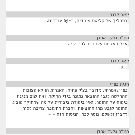
יואב לבנה
¶
בתהליך של קליטת עובדים, כ-65 עובדים.
היו"ר גלעד ארדן
¶
אבל האגרות עלו כבר לפני שנה.
יואב לבנה
¶
נכון.
חגית כפרי
¶
כפי שאמרתי, מדובר בצ'ק פתוח. האגרות הן לא קצובות,
ההחלטה לגבי ההוצאה נתונה בידי החוקר, ואין שום מנגנון
פיקוח על החוקר, ואין ביקורת ציבורית על מה שהחוקר קובע.
החוקר קובע מהן ההוצאות, וחברת התעופה צריכה לסור
לדברו ולשלם. נוסף לכך, הניסוח הזה - -
היו"ר גלעד ארדן
¶