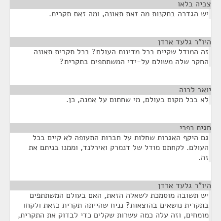
צביה בלאו
¶
יש הגדרה בתקנות מה זאת תאונה, ומה זאת תקרית.
היו"ר גלעד ארדן
¶
זה המודל שקיים בכל מדינות העולם? בכל תקרית תאונה
החקר שלה משולם על-ידי המשתתפים בתקרית?
יואב לבנה
¶
לא בכל מקום בעולם, מי שחתום על אמנה, כן.
חגית כפרי
¶
גם היקף האגרות שחלות על חברות התעופה לא קיים בכל
העולם. לקחתם מודל של דנמרק ואירלנד, וממנו בניתם את
זה.
היו"ר גלעד ארדן
¶
יש תשובה מוסמכת לשאלה הזאת, האם בעולם המשתתפים
בתקרית נושאים בהוצאות? נניח שהייתה תקרית כזאת ולקחו
מומחים, וזה עלה כמה עשרות שקלים כדי לבדוק את התקרית,