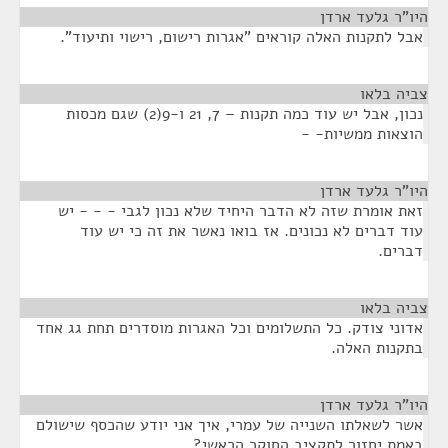
היו"ר גלעד ארדן
¶
אבל לתקנות האלה קוראים "אגרות רישום, רישוי ותיעוד".
צביה בלאו
¶
נכון, אבל יש עוד כמה תקנות – 7, 21 ו-9(2) שגם מכסות
הוצאות ממשיות- -
היו"ר גלעד ארדן
¶
זאת אומרת שזה לא הדבר היחיד שלא נכון לגבי - - - יש
עוד דברים לא נכונים. אז בואו נאשר את זה כי יש עוד
דברים.
צביה בלאו
¶
אדוני צודק. כל התשלומים וכל האגרות מוסדרים תחת גג אחד
בתקנות האלה.
היו"ר גלעד ארדן
¶
אשר לשאלתו השנייה של עמרי, איך אני יודע שהכסף שישולם
באמת יחזור לתקציב החוקר הראשי?