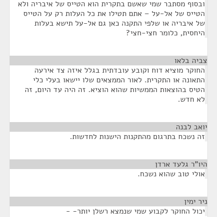
ובסוף מסתבר שמי שאשם בתקרית הוא הטייס של איבריה ולא
הטייס של אל-על – אתם תטילו את כל העלות רק על הטייס
של איבריה או שלפי התקנה כאן גם אל-על תישא בעלות
היחסית, כלומר חצי-חצי?
צביה בלאו
¶
החוקר מוציא דוח וקובע עובדתית בגלל איזה צד אירעה
התאונה או התקרית. לאור הממצאים שלו יישאו בעלי כלי
הטיס בהוצאות הממשיות שהוא הוציא. זה היה עד היום, זה
לא חדש.
יואב לבנה
¶
זה נשכח בתרגום מהתקנות הישנות לחדשות.
היו"ר גלעד ארדן
¶
אולי טוב שהוא נשכח.
ניר ימין
¶
יכול החוקר לקבוע שמי שנמצא רשלן יותר- -