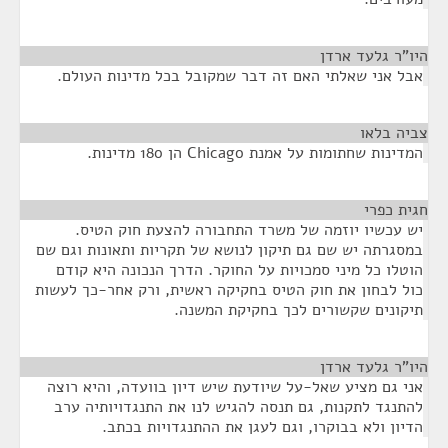
היו"ר גלעד ארדן
¶
אבל אני שאלתי האם זה דבר שמקובל בכל מדינות העולם.
צביה בלאו
¶
המדינות שחתומות על אמנת Chicago הן 180 מדינות.
חגית כפרי
¶
יש עכשיו יוזמה של משרד התחבורה להצעת חוק הטיס.
במסגרתה יש שם גם תיקון לנושא של תקריות ותאונות וגם שם
הוטלו כל מיני סמכויות על החוקר. הדרך הנכונה היא קודם
כול לבחון את חוק הטיס בחקיקה ראשית, ורק אחר-כך לעשות
תיקונים שקשורים לכך בחקיקת המשנה.
היו"ר גלעד ארדן
¶
אני גם מציע שאל-על שיודעת שיש דיון בוועדה, והיא רוצה
להתנגד לתקנות, גם תנסה להגיש לנו את התנגדויותיה ערב
הדיון ולא בבוקרו, וגם לעגן את ההתנגדויות בכתב.