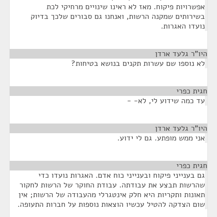
אפשרויות פיקוח. מאז לא ראינו שינויים מרחיקי לכת
בשירותים שמקנה הרשות, ואנחנו גם סבורים שלכך בדיוק
נועדו האגרות.
היו"ר גלעד ארדן
¶
לא נוספו שם עשרות תקנים בנושא בטיחות?
חגית כפרי
¶
עד כמה שידוע לי, לא- -
היו"ר גלעד ארדן
¶
אני ממש מופתע. גם לי ידוע.
חגית כפרי
¶
גם בענייני פיקוח ובענייני כוח אדם. האגרות נועדו כדי
שהרשות תבצע את עבודתה. עבודת החוקר של הרשות לחקור
תאונות ותקריות היא חלק אינטגרלי מהעבודה של הרשות; אין
שום הצדקה להטיל עכשיו הוצאות נוספות על חברות התעופה.