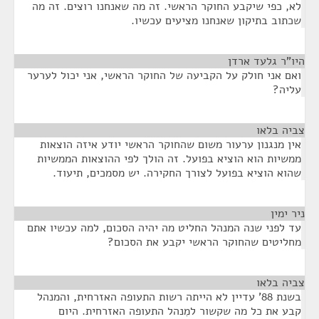
לא, כפי שיקבע החוקר הראשי. זה מה שאנחנו רוצים. זה מה
שכתוב בתיקון שאנחנו מציעים עכשיו.
היו"ר גלעד ארדן
¶
ואם אני חולק על הקביעה של החוקר הראשי, אני יכול לערער
עליה?
צביה בלאו
¶
אין מנגנון ערעור משום שהחוקר הראשי יודע איזה הוצאות
ממשיות הוא הוציא בפועל. זה הולך לפי ההוצאות הממשיות
שהוא הוציא בפועל לצורך החקירה. יש מסמכים, תיעוד.
ניר ימין
¶
עד לפני שנה המנהל החליט מה יהיה הסכום, למה עכשיו אתם
מחליטים שהחוקר הראשי יקבע את הסכום?
צביה בלאו
¶
בשנת 88' עדיין לא הייתה רשות התעופה האזרחית, והמנהל
קבע את כל מה שקשור למִנהל התעופה האזרחית. היום