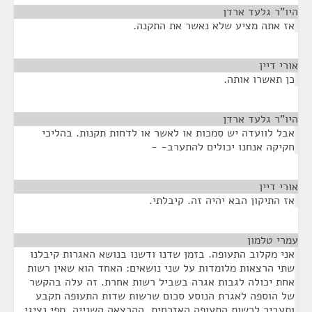
היו"ר גלעד ארדן
¶
אז אתה מציע שלא נאשר את התקנה.
אורי דיין
¶
כן תאשרו אותה.
היו"ר גלעד ארדן
¶
אבל לוועדה יש סמכות או לאשר או לדחות תקנות. בהליכי
חקיקה אנחנו יכולים להתערב- -
אורי דיין
¶
אז התיקון הבא יהיה זה. קיבלתי.
עמרי טלמון
¶
אני מקלוב התעופה. בזמן שדנו ודשנו בנושא האגרות קיבלנו
שתי הרצאות מלומדות על שני נושאים: האחד הוא שאין רשות
אחת יכולה לגבות אגרה בשביל רשות אחרת. זה עלה בהקשר
של הוספה לאגרת הנוסע סכום שרשות שדות התעופה תקבע
ותעביר לרשות התעופה האזרחית. ההרצאה השנייה, מפי נציגי