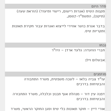
סדר היום
תקנות הטיס (אגרות רישום, רישוי ותיעוד) (הוראת שעה)
(תיקון), התשס"ז-2007,
בדבר אגרת כושר אווירי לייצוא ואגרות עבור חקירת תאונות
ותקריות טיס.
נכחו
¶
חברי הוועדה: גלעד ארדן – היו"ר
אבשלום וילן
מוזמנים
¶
עו"ד צביה בלאו – לשכה משפטית, משרד התחבורה
והבטיחות בדרכים
דפנה עין דור – מנהלת אגף תכנון וכלכלה, משרד התחבורה
והבטיחות בדרכים
אורי דיין – חוקר תאונות כלי טיס וסגן החוקר הראשי, משרד