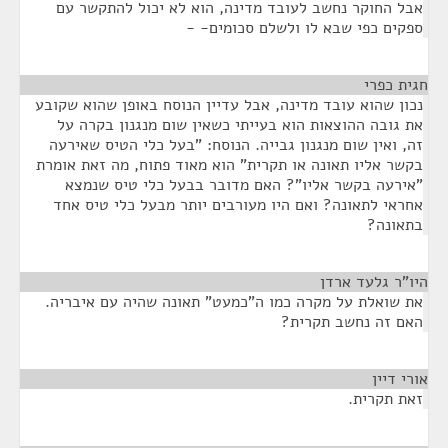
אבל החוקר נחשב לעובד מדינה, הוא לא יכול להתקשר עם
ספקים כפי שבא לו ולשלם סכומים- -
חגית כפרי
¶
נכון שהוא עובד מדינה, אבל עדיין הנוסח באופן שהוא שקובע
את גובה ההוצאות הוא בעייתי כשאין שום מנגנון בקרה על
זה, ואין שום מנגנון גבייה. הנוסח: "בעל כלי הטיס שאירעה
בקשר אליו תאונה או תקרית" הוא מאוד פתוח, מה זאת אומרת
"אירעה בקשר אליו"? האם מדובר בבעל כלי טיס שנמצא
אחראי לתאונה? ואם היו מעורבים יותר מבעל כלי טיס אחד
בתאונה?
היו"ר גלעד ארדן
¶
את שואלת על מקרה כמו ה"כמעט" תאונה שהיה עם איבריה.
האם זה נחשב תקרית?
אורי דיין
¶
זאת תקרית.