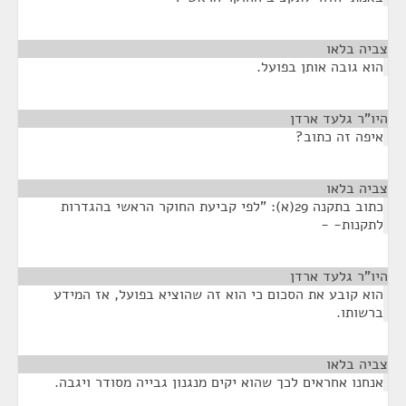
צביה בלאו
¶
הוא גובה אותן בפועל.
היו"ר גלעד ארדן
¶
איפה זה כתוב?
צביה בלאו
¶
כתוב בתקנה 29(א): "לפי קביעת החוקר הראשי בהגדרות
לתקנות- -
היו"ר גלעד ארדן
¶
הוא קובע את הסכום כי הוא זה שהוציא בפועל, אז המידע
ברשותו.
צביה בלאו
¶
אנחנו אחראים לכך שהוא יקים מנגנון גבייה מסודר ויגבה.