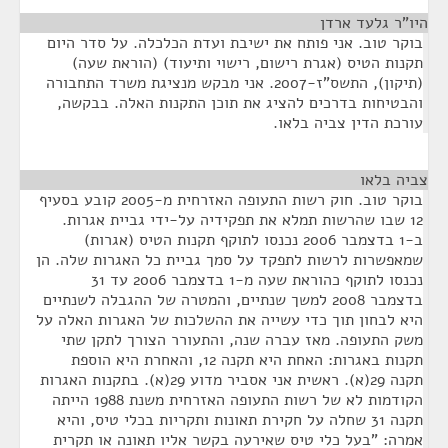
היו"ר גלעד ארדן
¶
בוקר טוב. אני פותח את ישיבת ועדת הכלכלה. על סדר היום
תקנות הטיס (אגרת רישום, רישוי ותיעוד) (הוראת שעה)
(תיקון), התשס"ז-2007. אני מבקש מנציגת משרד התחבורה
והבטיחות בדרכים להציג את תוכן התקנות האלה. בבקשה,
עורכת הדין צביה בלאו.
צביה בלאו
¶
בוקר טוב. חוק רשות התעופה האזרחית מ-2005 קובע בסעיף
12 שבו שהרשות תמלא את תפקידיה על-ידי גביית אגרות.
ב-1 בדצמבר 2006 נכנסו לתוקף תקנות הטיס (אגרות)
שמאפשרות לרשות לתפקד על סמך גביית כל האגרות שלה. הן
נכנסו לתוקף כהוראת שעה מ-1 בדצמבר 2006 עד 31
בדצמבר 2008 למשך שנתיים, והמטרה של ההגבלה לשנתיים
היא לבחון תוך כדי עשייה את ההשלכות של האגרות האלה על
משק התעופה. מאז עברה שנה, והתעורר הצורך לתקן שתי
תקנות באגרות: האחת היא תקנה 12, והאחרת היא הוספת
תקנה 29(א). ראשית אני אסביר מדוע 29(א). בתקנות האגרות
הקודמות לא של רשות התעופה האזרחית משנת 1988 הייתה
תקנה 31 שחלה על חקירת תאונות ותקריות בכלי טיס, והיא
אמרה: "בעל כלי טיס שאירעה בקשר אליו תאונה או תקרית