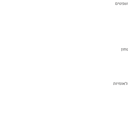
משפטים
חון
לאומיות