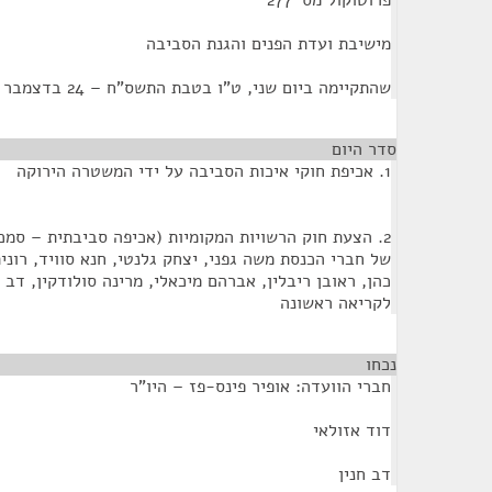
פרוטוקול מס' 277
מישיבת ועדת הפנים והגנת הסביבה
שהתקיימה ביום שני, ט"ו בטבת התשס"ח – 24 בדצמבר 2007 – בשעה 11:30
סדר היום
1. אכיפת חוקי איכות הסביבה על ידי המשטרה הירוקה
של חברי הכנסת משה גפני, יצחק גלנטי, חנא סוויד, רוני
לקריאה ראשונה
נכחו
¶
חברי הוועדה: אופיר פינס-פז – היו"ר
דוד אזולאי
דב חנין