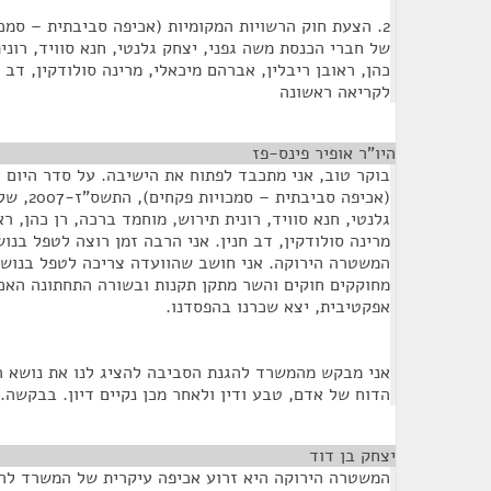
של חברי הכנסת משה גפני, יצחק גלנטי, חנא סוויד, רוני
לקריאה ראשונה
היו"ר אופיר פינס-פז
¶
בוקר טוב, אני מתכבד לפתוח את הישיבה. על סדר היום 
(אכיפה סב
גלנטי, חנא סוויד, רונית תירוש, מוחמד ברכה, רן כהן, רא
מרינה סולודקין, דב חנין. אני הרבה זמן רוצה לטפל בנו
המשטרה הירוקה. אני חושב שהוועדה צריכה לטפל בנושא 
מחוקקים חוקים והשר מתקן תקנות ובשורה התחתונה האכי
אפקטיבית, יצא שכרנו בהפסדנו.
אני מבקש מהמשרד להגנת הסביבה להציג לנו את נושא ה
הדוח של אדם, טבע ודין ולאחר מכן נקיים דיון. בבקשה.
יצחק בן דוד
¶
המשטרה הירוקה היא זרוע אכיפה עיקרית של המשרד לה