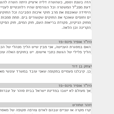
הזה בשנת 2001, כשהשרה דליה איציק היתה השרה
דעת מפכ"ל המשטרה וכל הגורמים שהיו רלוונטיים לעניי
היחידה שאוכפת את מרב חוקי איכות הסביבה וכל החוקים
ים וחופים שאוכף את החוקים שקשורים בים. תחת סמכות 
מחוק הניקיון, פקודת בריאות העם, חוק המים, חוק הפיקדו
הקרינה וכן הלאה.
היו"ר אופיר פינס-פז
¶
האם במסגרת הענישה, אני מבין שיש הליך מנהלי של הכפ
הליך פלילי של הגשת כתבי אישום. יש בחוקים האלה עונ
יצחק בן דוד
¶
כן. קיבלנו פעמיים בתקופה שאני עובד במשרד עונשי מא
היו"ר אופיר פינס-פז
¶
אך מעולם לא ישבו במדינת ישראל בבית סוהר על עברות
זוהר טחורש
¶
קרו מקרה או שניים שבהם לאדם צורפה תקופה של מאסר