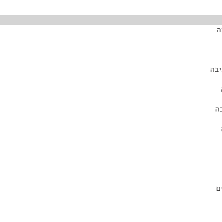
ה
יבה
ה
ם