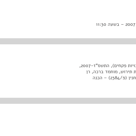
2. הצעת חוק הרשויות המקומיות (אכיפה סביבתית – סמכויות פקחים), התשס"ז-2007,
ת תירוש, מוחמד ברכה, רן
כהן, ראובן ריבלין, אברהם מיכאלי, מרינה סולודקין, דב חנין (פ/2384) – הכנה