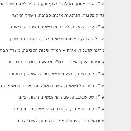
עו"ד גבי פיסמן, מחלקת ייעוץ וחקיקה פלילית, משרד ה
גלית פלצור, רפרנטית איכות סביבה, משרד האוצר
עו"ד אילנה מישר, לשכה משפטית, משרד הבריאות
ענבל דה פז, יועצת משפטית, אמ"ן, משרד הביטחון
מרינה קושניר, אג"ת – רמ"ד איכות הסביבה, משרד הביט
אמוץ חן ציון, אמ"ן – רמ"ד מבצעים, משרד הביטחון
עו"ד ירון מאיר, יועץ משפטי, מרכז השלטון המקומי
עו"ד רועי גולדשטיין, לשכה משפטית, משרד התשתיות ה
עו"ד טל שביב, הלשכה המשפטית, רשות המים
עו"ד ליהי שפייכר, הלשכה המשפטית, רשות המים
עמנואל וייזר, עמותת אויר לנשימה, לשכת עו"ד