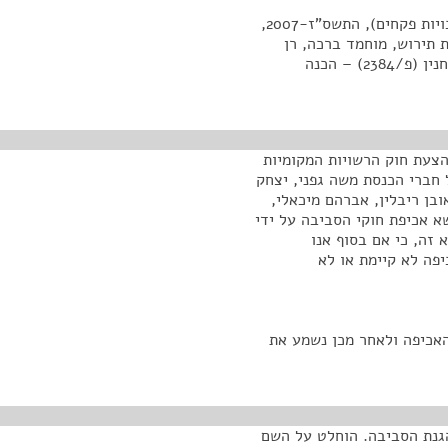
2. הצעת חוק הרשויות המקומיות (אכיפה סביבתית – סמכויות פקחים), התשס"ז-2007,
ת תירוש, מוחמד ברכה, רן
כהן, ראובן ריבלין, אברהם מיכאלי, מרינה סולודקין, דב חנין (פ/2384) – הכנה
הצעת חוק הרשויות המקומיות
יבתית – סמכויות פקחים), התשס"ז-2007, של חברי הכנסת משה גפני, יצחק
ובן ריבלין, אברהם מיכאלי,
שא אכיפת חוקי הסביבה על ידי
זה, כי אם בסוף אנו
פה לא קיימת או לא
אכיפה ולאחר מכן נשמע את
גנת הסביבה. הוחלט על השם