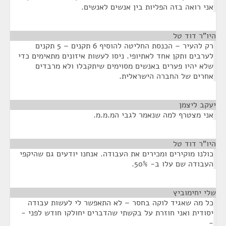
אני רואה בזה הפליות בין אנשים לאנשים.
היו”ר דוד טל
¶
רק להעיר – הכנסת החליטה להוסיף 6 תקנים – 5 תקנים
לערבים ותקן אחד לאתיופי. ניסו לעשות איזונים מתאימים כדי
שלא יהיו פערים באנשים מסוימים שיתקבלו ולא מרבדים
אחרים של החברה הישראלית.
יעקב ליצמן
¶
אני מצטרף למה שנאמר לגבי המ.מ.מ.
היו”ר דוד טל
¶
כולנו מוקירים ומכירים את העבודה. אנחנו יודעים גם שהיקפי
העבודה שם עלו ב- 50%.
שלי יחימוביץ
¶
כל מה שאגיד לוקה בחסר – לא התאפשר לי לעשות עבודה
יסודית ואני חוזרת על בקשתי שהדברים יחולקו חודש לפני -
-