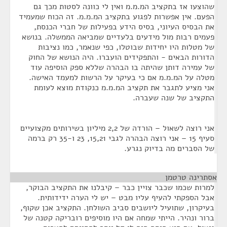
שהוצעו אז בתקציב המ.מ.מ ואין לי כוונה לסטות מכך גם
הפעם. אין אפשרות לפגוע בתקציב המ.מ.מ. זה הכוח שמעמיד
את הבסיס העיוני, בסיס הידע בפעילות של חברי הכנסת,
פעמים רבות מול מידעים בלעדיים שמביאה הממשלה. בנושא
של מטלות היו יחידות שבוטלו, כפי שנאמר, כמו נציבות
הדורות הבאים - והתפקידים הועברו. היה הנושא של החוק
של עמירה דותן שהיתה בו הבהרה שללא ספק הוסיפה עוד
מטלה על המ.מ.מ אם כי בעיקר על הרשות למעמד האישה.
אני מציע לתגבר את תקציב המ.מ.מ כנקודת מוצא לעומת
התקציב של שנה שעברה.
אני רוצה לשאול – הורדה של 2,2 מיליון בשירותים מקצועיים
סעיף 15 – אני רוצה הבהרה לגבי 15,21, 23 ו-35 רק ברמה
של הסברים מה בדיוק נגרע.
אסתרינה טרטמן
¶
למרות שכמו שכבר צויין כבר – קיבלנו את התקציב הבוקר,
אבל הספקתי להעיף עליו מבט – יש לי הערה ידידותית.
בעיקרון, שתועיל ליושבים סביב השולחן. התקציב אכן שקוף,
ברור ונהיר. הייתי שמחה אם היו מוסיפים רובריקה קטנה של