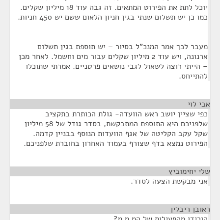
יוכל לתת את הפירוט המתאים. זה גבה עוד 18 מיליון שקלים.
כמו כן יש תשלום שנתי בגין חניון הלאום ששם יש 450 חניות.
מעבר לכך אמר המנכ"ל בסיור – יש תוספת בגין תשלום
ארנונה, ויש עוד 2 מיליון שקלים עבור מים וחשמל. לאחר מכן
– הייתי רוצה לשאול לגבי נושאים פרטניים. אמרתי שתוכלו
להתייחס.
אבי לוי
¶
כפי שציין יושב ראש הוועדה- גולת הכותרת בתקציב
שלפניכם היא התוספת המתבקשת, בסדר גודל של 58 מיליון
שקל עקב הקליטה של אגף הוועדות הנוסף בבניין קדמה.
הפירוט נמצא בדף שצורף בעמוד האחרון בחוברת שלפניכם.
שלי יחימוביץ
¶
אני מבקשת הצעה לסדר.
ראובן ריבלין
¶
הורידו מהפעילות של המ.מ.מ?