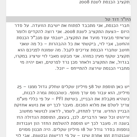
תקציב הכנסת לשנת 2008
היו”ר דוד טל
¶
חברי הכנסת, אני מתכבד לפתוח את ישיבת הוועדה. על סדר
היום –הצעת התקציב לשנת 2008. אני רוצה להקדים ולומר
שראיתי מבעוד מועד את התקציב, ישבתי עם מנכ"ל הכנסת
והחשב, אבי לוי, ביקשתי את כל ההבהרות – כל מה שאני
חושב שחברי הכנסת צריכים לקבל. מה שמונח לפניכם הוא
תקציב שקוף מעין כמוהו. אני מבקש מאבי לוי שיציג במקרו,
בגדול, את התקציב ולאחר מכן נרד לפרטים, ואם יהיה מי
מחברי הכנסת שירצה להתייחס – יוכל.
יש כאן תוספת של 58 מיליון שקלים שחלק גדול ממנו – 25
מיליון, הוא עבור מס ערך מוסף. כשהכנסת גמרה לבנות,
כשהיא מקבלת את הבניין, בשיטת PFI – על פי כללי מע"מ
צריך לשלם את מלוא הסכום. מעבר לכך יש את נושא אחזקת
הבניין החדש. צריך לתחזק, לשמר, לדאוג לנושאי מחשוב
וריהוט וכל שאר הדברים. לכן, בעצם, התוספת הגדולה הזו
בשנה זו. מעבר לכך יש תוספת להשלמת החזר הון ועבודות
נוספות בסדר גודל של 18 מיליון שקלים. היה תכנון מסוים
שבנקודת זמן אחרת שינו – על פי דרישות ובקשות. אבי לוי