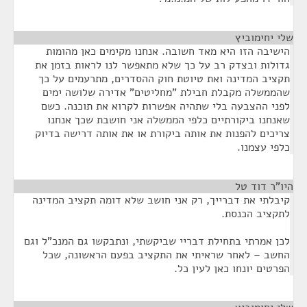
שלי יחימוביץ
¶
הישיבה הזו היא מאד חשובה. אנחנו מקימים כאן מהומות
גדולות ובצדק רב על כך שלא מתאפשר לנו לראות בזמן את
תקציב המדינה ואת טיוטת חוק ההסדרים, מתרעמים על כך
שהממשלה מקבלת חבילת "מחליטים" אדירה שלושה ימים
לפני ההצבעה בלי שתהיה אפשרות לקרוא את תוכנה. כשם
שאנחנו ביקורתיים כלפי הממשלה אני חושבת שכך אנחנו
צריכים להפנות את אותה ביקורת או את אותה דרישה בדיוק
כלפי עצמנו.
היו”ר דוד טל
¶
קיבלתי את דברייך, רק אני חושב שלא דומה תקציב המדינה
לתקציב הכנסת.
לכן אמרתי בתחילת דבריי שביקשתי, ונתבקשו גם המנכ"ל וגם
החשב – לאחר שראיתי את התקציב בפעם הראשונה, שכל
הפרטים יונחו כאן לעין כל.