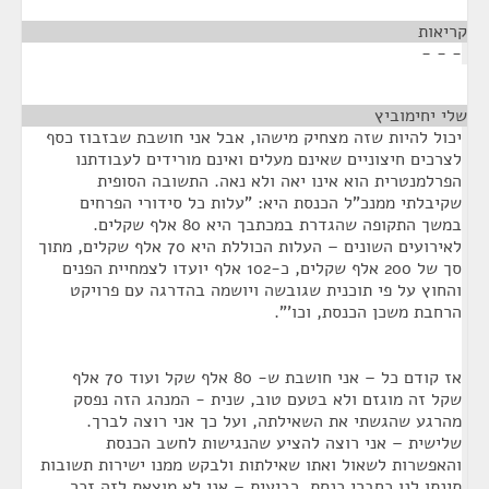
קריאות
¶
- - -
שלי יחימוביץ
¶
יכול להיות שזה מצחיק מישהו, אבל אני חושבת שבזבוז כסף
לצרכים חיצוניים שאינם מעלים ואינם מורידים לעבודתנו
הפרלמנטרית הוא אינו יאה ולא נאה. התשובה הסופית
שקיבלתי ממנכ"ל הכנסת היא: "עלות כל סידורי הפרחים
במשך התקופה שהגדרת במכתבך היא 80 אלף שקלים.
לאירועים השונים – העלות הכוללת היא 70 אלף שקלים, מתוך
סך של 200 אלף שקלים, כ-102 אלף יועדו לצמחיית הפנים
והחוץ על פי תוכנית שגובשה ויושמה בהדרגה עם פרויקט
הרחבת משכן הכנסת, וכו'".
אז קודם כל – אני חושבת ש- 80 אלף שקל ועוד 70 אלף
שקל זה מוגזם ולא בטעם טוב, שנית - המנהג הזה נפסק
מהרגע שהגשתי את השאילתה, ועל כך אני רוצה לברך.
שלישית – אני רוצה להציע שהנגישות לחשב הכנסת
והאפשרות לשאול ואתו שאילתות ולבקש ממנו ישירות תשובות
תינתן לנו כחברי כנסת. רביעית – אני לא מוצאת לזה זכר