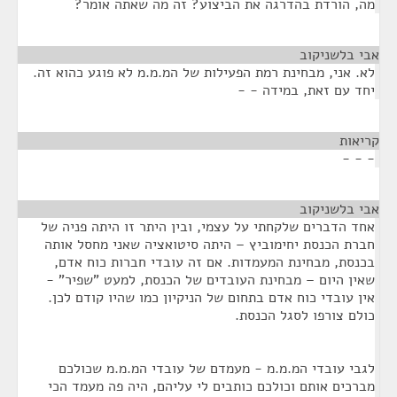
מה, הורדת בהדרגה את הביצוע? זה מה שאתה אומר?
אבי בלשניקוב
¶
לא. אני, מבחינת רמת הפעילות של המ.מ.מ לא פוגע כהוא זה.
יחד עם זאת, במידה - -
קריאות
¶
- - -
אבי בלשניקוב
¶
אחד הדברים שלקחתי על עצמי, ובין היתר זו היתה פניה של
חברת הכנסת יחימוביץ – היתה סיטואציה שאני מחסל אותה
בכנסת, מבחינת המעמדות. אם זה עובדי חברות כוח אדם,
שאין היום – מבחינת העובדים של הכנסת, למעט "שפיר" -
אין עובדי כוח אדם בתחום של הניקיון כמו שהיו קודם לכן.
כולם צורפו לסגל הכנסת.
לגבי עובדי המ.מ.מ - מעמדם של עובדי המ.מ.מ שכולכם
מברכים אותם וכולכם כותבים לי עליהם, היה פה מעמד הכי