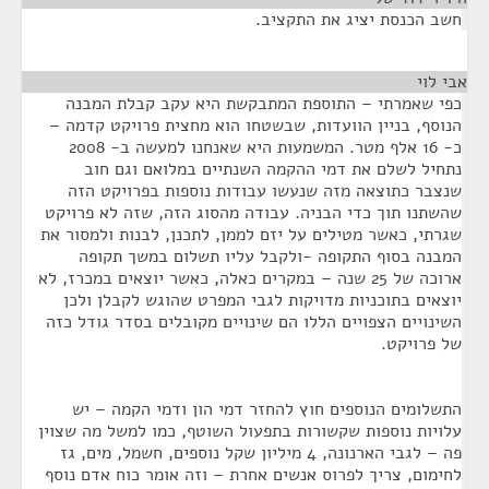
חשב הכנסת יציג את התקציב.
אבי לוי
¶
כפי שאמרתי – התוספת המתבקשת היא עקב קבלת המבנה
הנוסף, בניין הוועדות, שבשטחו הוא מחצית פרויקט קדמה –
כ- 16 אלף מטר. המשמעות היא שאנחנו למעשה ב- 2008
נתחיל לשלם את דמי ההקמה השנתיים במלואם וגם חוב
שנצבר כתוצאה מזה שנעשו עבודות נוספות בפרויקט הזה
שהשתנו תוך כדי הבניה. עבודה מהסוג הזה, שזה לא פרויקט
שגרתי, כאשר מטילים על יזם לממן, לתכנן, לבנות ולמסור את
המבנה בסוף התקופה -ולקבל עליו תשלום במשך תקופה
ארוכה של 25 שנה – במקרים כאלה, כאשר יוצאים במכרז, לא
יוצאים בתוכניות מדויקות לגבי המפרט שהוגש לקבלן ולכן
השינויים הצפויים הללו הם שינויים מקובלים בסדר גודל כזה
של פרויקט.
התשלומים הנוספים חוץ להחזר דמי הון ודמי הקמה – יש
עלויות נוספות שקשורות בתפעול השוטף, כמו למשל מה שצוין
פה – לגבי הארנונה, 4 מיליון שקל נוספים, חשמל, מים, גז
לחימום, צריך לפרוס אנשים אחרת – וזה אומר כוח אדם נוסף