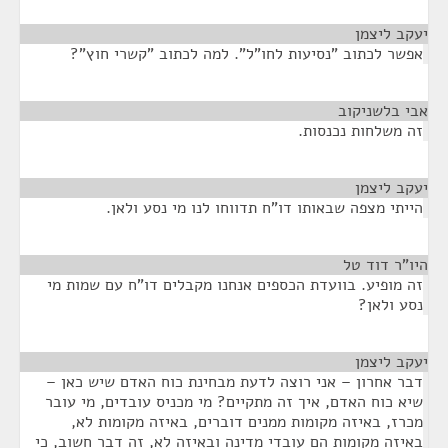
יעקב ליצמן
¶
אפשר לכתוב "נסיעות לחו"ל". למה לכתוב "קשרי חוץ"?
אבי בלשניקוב
¶
זה משלחות נכנסות.
יעקב ליצמן
¶
הייתי מצפה שבאותו דו"ח תדווחו לנו מי נסע ולאן.
היו”ר דוד טל
¶
זה מופיע. בוועדת הכספים אנחנו מקבלים דו"ח עם שמות מי
נסע ולאן?
יעקב ליצמן
¶
דבר אחרון – אני רוצה לדעת מבחינת כוח האדם שיש כאן –
שיא כוח האדם, איך זה מתקיים? מי מכניס עובדים, מי עובר
מכרז, באיזה מקומות ממנים דוברים, באיזה מקומות לא,
באיזה מקומות הם עובדי מדינה ובאיזה לא, זה דבר חשוב, כי