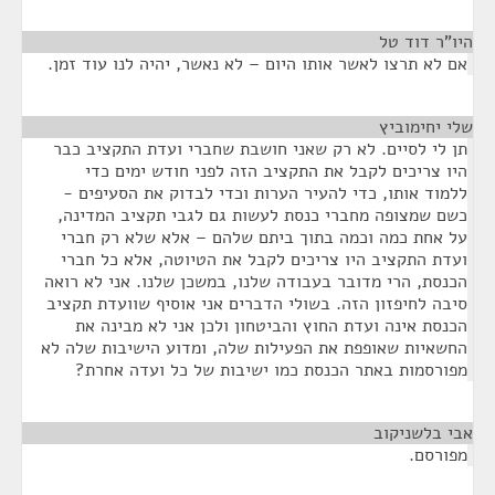
היו”ר דוד טל
¶
אם לא תרצו לאשר אותו היום – לא נאשר, יהיה לנו עוד זמן.
שלי יחימוביץ
¶
תן לי לסיים. לא רק שאני חושבת שחברי ועדת התקציב כבר
היו צריכים לקבל את התקציב הזה לפני חודש ימים כדי
ללמוד אותו, כדי להעיר הערות וכדי לבדוק את הסעיפים -
כשם שמצופה מחברי כנסת לעשות גם לגבי תקציב המדינה,
על אחת כמה וכמה בתוך ביתם שלהם – אלא שלא רק חברי
ועדת התקציב היו צריכים לקבל את הטיוטה, אלא כל חברי
הכנסת, הרי מדובר בעבודה שלנו, במשכן שלנו. אני לא רואה
סיבה לחיפזון הזה. בשולי הדברים אני אוסיף שוועדת תקציב
הכנסת אינה ועדת החוץ והביטחון ולכן אני לא מבינה את
החשאיות שאופפת את הפעילות שלה, ומדוע הישיבות שלה לא
מפורסמות באתר הכנסת כמו ישיבות של כל ועדה אחרת?
אבי בלשניקוב
¶
מפורסם.