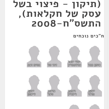
(תיקון - פיצוי בשל
עסק של חקלאות),
התשס"ח-2008
ח"כים נוכחים
יולי יואל
איתן כבל
אדלשטיין
דוד טל
נסים זאב
יעקב
ראובן
גדעון
יעקב
מרגי
ריבלין
סער
ליצמן