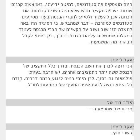
היום מועסקים פה סטודנטים, למיטב ידיעתי, באמצעות קרנות
שונות. יש פה תקציב חדש שלא היה בשנים קודמות. אם
הכוונה אכן להעשיר ולסייע לחברי הכנסת בעוד מסייעים
סטודנטים למערכת – דבר שמתבקש, כי הסוגיה הזו באה
לוועדה הזו שוב ושוב על הקשיים של חברי הכנסת לעמוד
במטלות שמוטלות עליהם בגדול. יבורך, רק רציתי לקבל
הבהרה מה המשמעות.
יעקב ליצמן
¶
אני רוצה לברך את חשב הכנסת. בדרך כלל התקציב של
הכנסת קשה יותר מתקציבים אחרים. יש הרבה בעיות
פוליטיות גם בתוך. לכן הייתי רוצה לנגוע בכמה דברים. קודם
כל הייתי רוצה לדעת איפה הסעיף של הנסיעות לחו"ל.
היו”ר דוד טל
¶
אני חושב שמופיע כ- -
יעקב ליצמן
¶
קשרי חוץ.