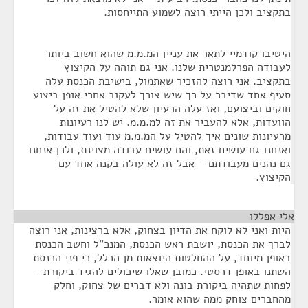
בתקציב ולכן הייתי רוצה לשמוע התייחסות.
היטיבו קודמיי לתאר את עניין המ.מ.מ שהוא חשוב ביותר
לעבודה הפרלמנטרית שלנו. אני גם תוהה על הקיצוץ
בתקציב. אני רוצה להזכיר שאתמול, בישיבת הכנסת עלה
סעיף אחד שדיבר על כך שיש צורך לעקוב אחרי אופן ביצוע
חוקים וביצועם, ואז עלה הרעיון שלא להטיל את זה על
הוועדות, אלא להעביר את זה למ.מ.מ. יש לנו רעיונות
מרעיונות שונים איך להטיל על המ.מ.מ עוד ועוד עבודות,
ואנחנו גם עושים זאת, והם עושים עבודה מצוינת, ולכן אנחנו
גם נהנים מעבודתם – אבל זה לא עולה בקנה אחד עם
הקיצוץ.
אלי אפללו
¶
היות ואני לא לוקח את הדיון בצחוק, אלא ברצינות, אני רוצה
לברך את הכנסת, יושבת ראש הכנסת, המנכ"ל וחשב הכנסת
באופן מיוחד, על ההחלטות היוצאות מן הכלל, כי פני הכנסת
השתנו באופן דרסטי. כמובן שאלו שיכולים להגיד ביקורת –
לפחות שתהיה ביקורת בונה ולא דברים של צחוק, וחלק
מהחברים צוחק ממה שהוא אומר.