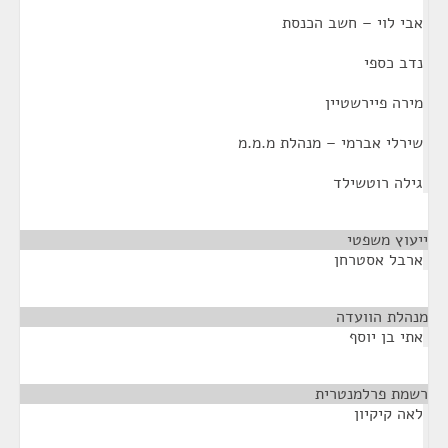
אבי לוי – חשב הכנסת
נדב כספי
מירה פיירשטיין
שירלי אברמי – מנהלת מ.מ.מ
גילה רוטשילד
ייעוץ משפטי
¶
ארבל אסטרחן
מנהלת הוועדה
¶
אתי בן יוסף
רשמת פרלמנטרית
¶
לאה קיקיון