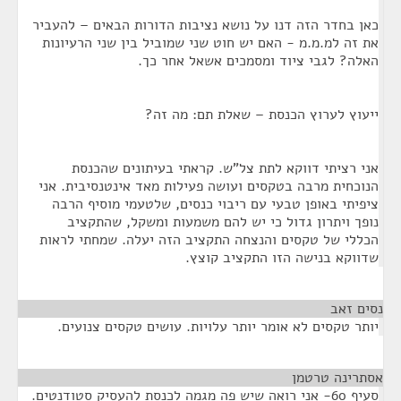
כאן בחדר הזה דנו על נושא נציבות הדורות הבאים – להעביר
את זה למ.מ.מ - האם יש חוט שני שמוביל בין שני הרעיונות
האלה? לגבי ציוד ומסמכים אשאל אחר כך.
ייעוץ לערוץ הכנסת – שאלת תם: מה זה?
אני רציתי דווקא לתת צל"ש. קראתי בעיתונים שהכנסת
הנוכחית מרבה בטקסים ועושה פעילות מאד אינטנסיבית. אני
ציפיתי באופן טבעי עם ריבוי כנסים, שלטעמי מוסיף הרבה
נופך ויתרון גדול כי יש להם משמעות ומשקל, שהתקציב
הכללי של טקסים והנצחה התקציב הזה יעלה. שמחתי לראות
שדווקא בנישה הזו התקציב קוצץ.
נסים זאב
¶
יותר טקסים לא אומר יותר עלויות. עושים טקסים צנועים.
אסתרינה טרטמן
¶
סעיף 60- אני רואה שיש פה מגמה לכנסת להעסיק סטודנטים.