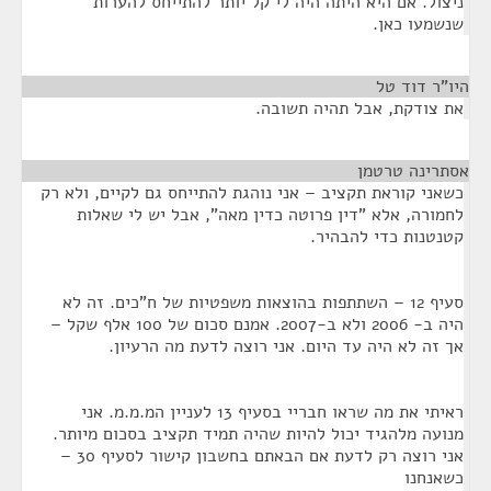
ניצול. אם היא היתה היה לי קל יותר להתייחס להערות
שנשמעו כאן.
היו”ר דוד טל
¶
את צודקת, אבל תהיה תשובה.
אסתרינה טרטמן
¶
כשאני קוראת תקציב – אני נוהגת להתייחס גם לקיים, ולא רק
לחמורה, אלא "דין פרוטה כדין מאה", אבל יש לי שאלות
קטנטנות כדי להבהיר.
סעיף 12 – השתתפות בהוצאות משפטיות של ח"כים. זה לא
היה ב- 2006 ולא ב-2007. אמנם סכום של 100 אלף שקל –
אך זה לא היה עד היום. אני רוצה לדעת מה הרעיון.
ראיתי את מה שראו חבריי בסעיף 13 לעניין המ.מ.מ. אני
מנועה מלהגיד יכול להיות שהיה תמיד תקציב בסכום מיותר.
אני רוצה רק לדעת אם הבאתם בחשבון קישור לסעיף 30 –
כשאנחנו