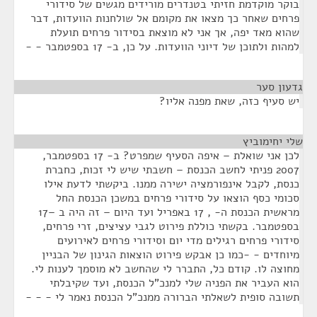
בוקר מוקדמת חזיתי בטנדרים מורידים מגשים של סידורי
פרחים שאחר כך מצאו את מקומם אל שולחנות הוועדות, דבר
שהוא מאד יפה, אך אני לא מוצאת בסידור פרחים תועלת
למהות ולתוכן של דיוני הוועדות. על כן, ב- 17 בספטמבר - -
גדעון סער
¶
יש סעיף כזה, שאת מפנה אליו?
שלי יחימוביץ
¶
לכן אני שואלת – איפה הסעיף שמפרט? ב- 17 בספטמבר,
2007 פניתי לחשב הכנסת – חשבתי שיש לי זכות, כחברת
כנסת, לקבל אינפורמציה ישירה ממנו. ביקשתי לדעת אילו
סכומי כסף הוצאו על סידורי פרחים במשכן הכנסת החל
מראשית הכנסת ה- , 17 באפריל ועד היום – זה היה ב –17
בספטמבר. בקשתי כוללת פירוט לגבי עציצים, זרי פרחים,
סידורי פרחים רגילים מדי יום וסידורי פרחים לאירועים
מיוחדים - -כמו כן אבקש פירוט הוצאות הגינון של הבניין
מחוצה לו. קודם כל, התברר לי שהחשב לא מוסמך לענות לי.
הוא העביר את הפניה שלי למנכ"ל הכנסת, ועד שקיבלתי
תשובה סופית לשאלתי הברורה ממנכ"ל הכנסת נאמר לי - - -