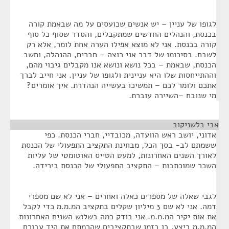
לגופו של עניין – יש אנשים שכועסים על מה שבאמת קורה
בכנסת, והנהלים החדשים שמתקבלים, והסדר שסוף כל סוף
קורה בכנסת. אני לא מוצא אפילו הערה אחת לומר, אלא רק
לשבח. בסיכומו של דבר אני רוצה – חברים, ההנהלה, וחשב
הכנסת, שבאמת – בכל נושא ונושא אנו מקבלים גיבוי מהם,
וההתייחסות שלו היא עניינית ולגופו של עניין. אני חייב לברך
אתכם ולומר לכם – תמשיכו בעשייה הנהדרת. איך אומרים?
מי שנובח –השיירה עוברת.
אבי בלשניקוב
¶
אדוני, יושב ראש הוועדה, מכובדיי, חברי הכנסת. כפי
ששמתם לב- בסך הכל, מבחינת התקציב התפעולי של הכנסת
לאורך השנים האחרונות, למעט הטייס האוטומטי של עליות
השכר שמוכתבות – התקציב התפעולי של הכנסת בירידה.
לגבי שאלה של מספרים כאלה ואחרים – אני לא שם מספרי
דמה. אני לא שם 3 מיליון שקלים בתקציב המ.מ.מ כדי לקבל
את אות יקיר המ.מ.מ. אני בודק כמה בשלוש השנים האחרונות
המ.מ.מ ביצע, בו בזמן שבתקציבים שהרמתם את היד עבורם