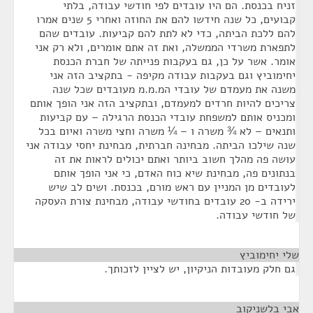
זניח בכנסת. הם היו עובדים לפי חודשי עבודה, בלתי
קבועים, כל שנה חידשו להם את החוזה ואחרי 5 שנים אמרו
להם ללכת הביתה, כדי לא לתת להם קביעות. עובדים שהם
לתפארת משרדי הממשלה, ואת זה אתם אומרים, ולא רק אני
אומר. אשר על כן, גם בעקבות פנייתה של חברת הכנסת
יחימוביץ וגם בעקבות עבודה מקיפה - בתקציב הזה אני
משנה את מעמדם של עובדי המ.מ.מ מעובדים שכל שנה
צריכים להיות חרדים למעמדם, ובתקציב הזה אני הופך אותם
ומכניס אותם למשפחת עובדי הכנסת הרגילה – עם קביעות
ותנאים – לא ¾ משרה ו – ¼ משרה וחצי משרה ואיום בכל
שנה שילכו הביתה. מבחינה חברתית, מבחינת יחסי עבודה אני
עושה פה מהלך חשוב ביותר ואתם יכולים לראות את זה
בנתונים פה, מבחינת שיא כוח האדם, כי אני הופך אותם
לעובדים מן המניין עם ראש מורם, בכנסת. ושים לב שיש
ירידה ב- 20 עובדים בחודשי עבודה, מבחינת צורת העסקה
של חודשי עבודה.
שלי יחימוביץ
¶
גם חלק מעובדות הניקיון, יש לציין לזכותך.
אבי בלשניקוב
¶