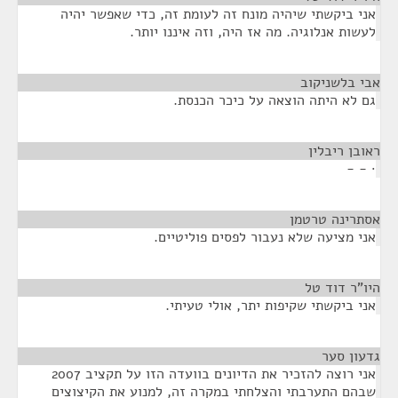
אני ביקשתי שיהיה מונח זה לעומת זה, כדי שאפשר יהיה
לעשות אנלוגיה. מה אז היה, וזה איננו יותר.
אבי בלשניקוב
¶
גם לא היתה הוצאה על כיכר הכנסת.
ראובן ריבלין
¶
· - -
אסתרינה טרטמן
¶
אני מציעה שלא נעבור לפסים פוליטיים.
היו”ר דוד טל
¶
אני ביקשתי שקיפות יתר, אולי טעיתי.
גדעון סער
¶
אני רוצה להזכיר את הדיונים בוועדה הזו על תקציב 2007
שבהם התערבתי והצלחתי במקרה זה, למנוע את הקיצוצים