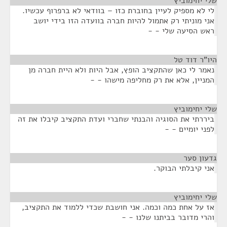
שלי יחימוביץ
¶
לי לא מספיק לעיין בחוברת כזו – בוודאי לא ברפרוף עכשיו.
אני מוניתי רק אתמול להיות חברה בוועדה הזו בידי יושב
ראש הסיעה שלי - -
היו”ר דוד טל
¶
נאמר לי כאן שהתקציב הופץ, אבל היות ולא היית חברה מן
המניין, אלא את רק מחליפה מישהו - -
שלי יחימוביץ
¶
ביררתי את הסוגיה והבנתי שחברי ועדת התקציב קיבלו את זה
לפני יומיים - -
גדעון סער
¶
אני קיבלתי הבוקר.
שלי יחימוביץ
¶
אז על אחת כמה וכמה. אני חושבת שכדי ללמוד את התקציב,
והרי מדובר בביתנו שלנו - -