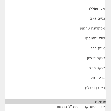
אלי אפללו
נסים זאב
אסתרינה טרטמן
שלי יחימביץ
איתן כבל
יעקב ליצמן
יעקב מרגי
גדעון סער
ראובן ריבלין
מוזמנים
¶
אבי בלשניקוב – מנכ"ל הכנסת