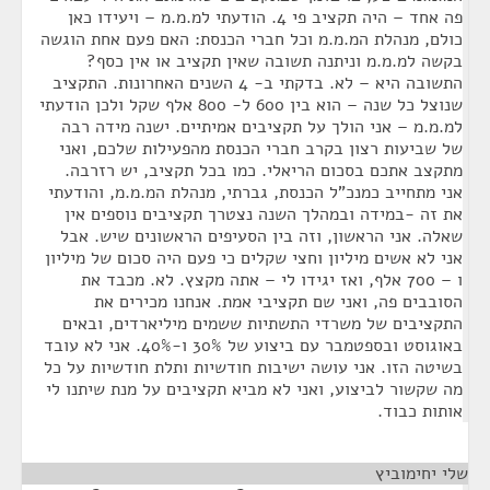
פה אחד – היה תקציב פי 4. הודעתי למ.מ.מ – ויעידו כאן
כולם, מנהלת המ.מ.מ וכל חברי הכנסת: האם פעם אחת הוגשה
בקשה למ.מ.מ וניתנה תשובה שאין תקציב או אין כסף?
התשובה היא – לא. בדקתי ב- 4 השנים האחרונות. התקציב
שנוצל כל שנה – הוא בין 600 ל- 800 אלף שקל ולכן הודעתי
למ.מ.מ – אני הולך על תקציבים אמיתיים. ישנה מידה רבה
של שביעות רצון בקרב חברי הכנסת מהפעילות שלכם, ואני
מתקצב אתכם בסכום הריאלי. כמו בכל תקציב, יש רזרבה.
אני מתחייב כמנכ"ל הכנסת, גברתי, מנהלת המ.מ.מ, והודעתי
את זה -במידה ובמהלך השנה נצטרך תקציבים נוספים אין
שאלה. אני הראשון, וזה בין הסעיפים הראשונים שיש. אבל
אני לא אשים מיליון וחצי שקלים כי פעם היה סכום של מיליון
ו – 700 אלף, ואז יגידו לי – אתה מקצץ. לא. מכבד את
הסובבים פה, ואני שם תקציבי אמת. אנחנו מכירים את
התקציבים של משרדי התשתיות ששמים מיליארדים, ובאים
באוגוסט ובספטמבר עם ביצוע של 30% ו-40%. אני לא עובד
בשיטה הזו. אני עושה ישיבות חודשיות ותלת חודשיות על כל
מה שקשור לביצוע, ואני לא מביא תקציבים על מנת שיתנו לי
אותות כבוד.
שלי יחימוביץ
¶