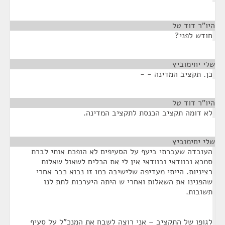
היו”ר דוד טל
¶
חודש לפני?
שלי יחימוביץ
¶
כן. תקציב המדינה - -
היו”ר דוד טל
¶
לא דומה תקציב הכנסת לתקציב המדינה.
שלי יחימוביץ
¶
העובדה שעברתי ביעף על הסעיפים לא הופכת אותי לברת
סמכא ובוודאי ובוודאי אין לי את הכלים לשאול שאלות
רציניות. הייתי מעדיפה שלישיבה כמו זו נבוא כבר אחרי
שהפנינו את השאלות ואחרי ש היתה היערכות לתת לנו
תשובות.
לגופו של התקציב – אני רוצה לשבח את המנכ"ל על סעיף