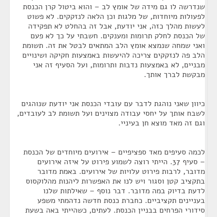
שנדרשה לו גם מידה של אומץ לב – והוא ביטול קרן הכנסת
לפעולות מיוחדות, של מלגות וכן הלאה לנזקקים. לא פשוט
לעשות מהלך כזה, אני יודעת, אבל זה בהחלט לא תפקידה
של הכנסת לחלק תרומות ומענקים. חשבתי על כך לא פעם
ואני שמחה שנמצא אומץ הלב המתאים לבטל את זה. תשומת
הלב פה לנזקקים צריכה להיעשות באמצעות חקיקה ושינויים
מבניים, לא באמצעות נדבות ותרומות, ועל הסעיף זה אני
מבקשת לברך אותך.
כיוון שאני נוהגת לדבר עם עובדי הכנסת אני יודעת שנוהגים
לשבח אותך על יחסי עבודה מצוינים ועל תשומת לב לעובדים,
וגם זה מאד מוצא חן בעיניי.
לכמה סעיפים מאד ספציפיים – אירועים מיוחדים של הכנסת
– סעיף 37. הייתי רוצה לשמוע פירוט על איזה אירועים
מדובר, לרבות פירוט עלויות של אירועים. באמת מדובר
בתקציב קטן וסגור ויש לנו את האפשרות ליהנות מהלוקסוס
לדעת בדיוק במה מדובר. דבר נוסף – שאילתות שלנו
בעניינים תקציביים. כחברת כנסת חדשה נדהמתי משפע
סידורי הפרחים בבניין הכנסת. לעתים, כשהייתי באה בשעת