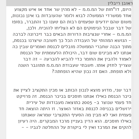
ראובן ריבלין
¶
היום, דו"חות של המ.מ.מ - לא מהין שר אחד או איש מקצוע
אחד ממשרדי הממשלה לבוא ולומר שהעובדות בו אינן נכונות,
משום שהם יודעים שפעמים רבות הם טענו כך והתברר, בסופו
של דבר שבכל הנימוקים הם לא הצליחו להוכיח. ולכן,
המ.מ.מ – אחרי שנציבות הדורות הבאים כבר זיכרונה לברכה
- הנושא המהותי של העבודה הכל כך חשובה שיצרנו בכנסת,
מתוך הבנה שחברי הממשלה מובלים לכנסת ואומרים שבין כה
אנחנו לא מבינים שום דבר, היכולת הלעומתית של הכנסת
לאמוד ולהבין את החומר כדי להביא להכרעה – זה דבר
שצריך לחזק אותו. חשבתי שעבודת המ.מ.מ תתוגבר השנה
ולא תופחת. האם זה נכון שהיא הופחתה?
דבר שני, מדוע מוצא לנכון הכותב או מכין התקציב לציין את
כיכר הכנסת כאילו אנחנו חוסכים בכיכר הכנסת. זה פרויקט
חד פעמי שנוצר ב- 2005 כתוצאה מעבודות של עירית
ירושלים בכניסה לכנסת באזור האוצר. זו היתה הוצאה חד
פעמית ואני לא מבין מה הסעיף התקציבי שמראה שאנחנו
כאילו חוסכים. הוא הדין בעניין מרכז המבקרים. היה רעיון
להקים את המרכז ואין לי ביקורת על ההחלטה לגביו - -