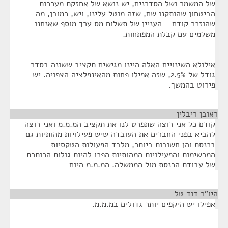
של המשמר ושל הסדרנים, יש נושא של אחזקת מערכות
הביטחון שהותקנו שם, שזה מוטל עלינו, ויש, כמובן, מה
שהוזכר קודם – העניין של תשלום מס ערך מוסף שאנחנו
משלמים עם קבלת המפתחות.
אילולא השינויים האלה היינו מגישים תקציב ששונה בסדר
גודל של 2.5%, שזה אפילו פחות מהאינפלציה הצפויה. יש
פירוט בהמשך.
ראובן ריבלין
¶
קודם כל אני רוצה שתפרט לנו את תקציב המ.מ.מ ואני רוצה
להביא בפני החברים את העובדה שיש פעילויות מהותיות גם
בכנסת והן חשובות ביותר, מלבד הפעולות הטקסיות
המרשימות והפעילויות המהותיות הפכו להיות גולות הכותרת
של עבודת הכנסת מול הממשלה. המ.מ.מ היום - -
היו”ר דוד טל
¶
אפילו יש היקפים יותר גדולים במ.מ.מ.