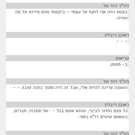
היו”ר דוד טל
¶
בקטע הזה אני לוקח על עצמי – ביקשתי מהם פירוט על מה
שהיה.
ראובן ריבלין
¶
- - -
קריאות
¶
ב- 2006.
היו”ר דוד טל
¶
הטענה צריכה להיות אלי, אבל זה היה מתוך כוונה טובה - -
ראובן ריבלין
¶
כל פעם נחזור לביבי, שהוא אשם בכל - -אל תתבזו, חברים,
כשאתם עושים דו"ח כספי.
היו”ר דוד טל
¶