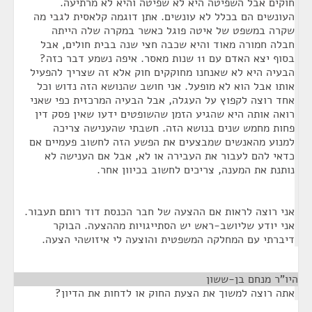
חוקים אבל השפיטה היא לא שפיטה והיא לא מרתיעה.
העונשים הם בכלל לא עונשים. אתן דוגמה קלאסית לגבי מה
שקרה במשפט של איטה פוגל כאשר במקרה שלה הייתה
חבלה חמורה מאוד והיא שכבה חצי שנה בבית חולים, אבל
בסוף יצא האדם עם 11 שנות מאסר. איפה נשמע דבר כזה?
הבעיה היא לא שאנחנו מחוקקים חוק אלא זה שצריך להפעיל
אותו אבל הוא לא מופעל. אני חושב שהנושא הזה נדוש וכל
אחד רוצה לקפוץ על העגלה, אבל הבעיה המרכזית כפי שאני
רואה אותה היא שהגיע הזמן שהשופטים ידעו שאין פסק דין
פחות מחמש שנים בנושא הזה. חשבתי שהענישה צריכה
למנוע מהאנשים שמבצעים את הפשע הזה לחשוב פעמיים אם
כדאי להם לעבור את העבירה או לא, אבל אם הענישה לא
נותנת את המענה, צריכים לחשוב בכיוון אחר.
אני רוצה לראות אם ההצעה של חבר הכנסת דוד רותם תעבור.
אני יודע שליושב-ראש יש הסתייגויות מההצעה. הבוקר
דיברתי עם המחלקה המשפטית והוצעה לי איזושהי הצעה.
היו"ר מנחם בן-ששון
¶
אתה רוצה למשוך את הצעת החוק או לדחות את הדיון?