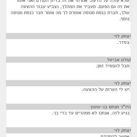
שלא עולה על הדעת. אמרתי את זה בדיון הקודם ואני אומר
את זה גם הפעם. תעביר את המהלך, נצביע עבור ההצעה
שלך, חברת כנסת מנוסה אומרת לך מה אומר חבר כנסת מנוסה
נוסף.
יצחק לוי
¶
בסדר.
קולט אביטל
¶
חבל להפסיד זמן.
יצחק לוי
¶
יש לי הערות על ההצעה.
היו"ר מנחם בן-ששון
¶
נגיע לזה. אנחנו לא ממהרים עד כדי כך.
יצחק לוי
¶
אפשר להתקדם.