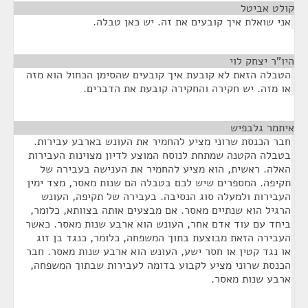
קולט אביטל
¶
אני שואלת איך קובעים את זה. יש כאן טבלה.
היו"ר יצחק לוי
¶
הטבלה הזאת לא קובעת איך קובעים שהסימן הכחול הוא מזה
או מזה. יש חקירה והחקירה קובעת את הדברים.
איתמר גלבפיש
¶
חבר הכנסת שרוני מציע להחמיר את העונש בארבע עבירות.
בטבלה הקטנה שמתחת לנוסח המוצע לדיון מצוינות העבירות
האלה. ראשית, הוא מציע להחמיר את הענישה בעבירה של
תקיפה. המספרים שיש לכם בטבלה הם שנות מאסר, מצד ימין
העבירות ולמעלה סוג הנסיבה. בעבירה של תקיפה, העונש
הרגיל הוא שנתיים מאסר. אם מבצעים אותה בצוותא, כלומר,
ביחד עם עוד אדם אחר, העונש הוא ארבע שנות מאסר. כאשר
העבירה הזאת מבוצעת בתוך המשפחה, כלומר, כנגד בן זוג
או נגד קטין או חסר ישע, העונש הוא ארבע שנות מאסר. חבר
הכנסת שרוני מציע לקבוע בדומה לעבירות שבתוך המשפחה,
ארבע שנות מאסר.