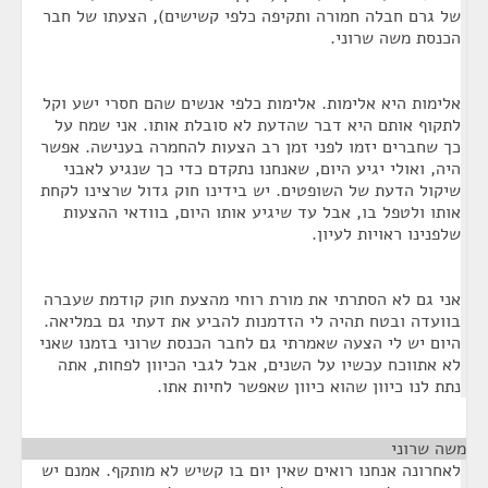
של גרם חבלה חמורה ותקיפה כלפי קשישים), הצעתו של חבר
הכנסת משה שרוני.
אלימות היא אלימות. אלימות כלפי אנשים שהם חסרי ישע וקל
לתקוף אותם היא דבר שהדעת לא סובלת אותו. אני שמח על
כך שחברים יזמו לפני זמן רב הצעות להחמרה בענישה. אפשר
היה, ואולי יגיע היום, שאנחנו נתקדם כדי כך שנגיע לאבני
שיקול הדעת של השופטים. יש בידינו חוק גדול שרצינו לקחת
אותו ולטפל בו, אבל עד שיגיע אותו היום, בוודאי ההצעות
שלפנינו ראויות לעיון.
אני גם לא הסתרתי את מורת רוחי מהצעת חוק קודמת שעברה
בוועדה ובטח תהיה לי הזדמנות להביע את דעתי גם במליאה.
היום יש לי הצעה שאמרתי גם לחבר הכנסת שרוני בזמנו שאני
לא אתווכח עכשיו על השנים, אבל לגבי הכיוון לפחות, אתה
נתת לנו כיוון שהוא כיוון שאפשר לחיות אתו.
משה שרוני
¶
לאחרונה אנחנו רואים שאין יום בו קשיש לא מותקף. אמנם יש