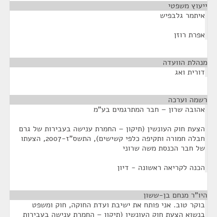
ייעוץ משפטי
¶
איתמר גלבפיש
אפרת רוזן
מנהלת הוועדה
¶
דורית ואג
רשמה וערכה
¶
אהובה שרון – חבר המתרגמים בע"מ
הצעת חוק העונשין (תיקון – החמרת ענישה בעבירות של גרם
חבלה חמורה ותקיפה כלפי קשישים), התשס"ז-2007, הצעתו
של חבר הכנסת משה שרוני
הכנה לקריאה ראשונה - דיון
היו"ר מנחם בן-ששון
¶
בוקר טוב. אני פותח את ישיבת ועדת החוקה, חוק ומשפט
בנשוא הצעת חוק העונשין (תיקון – החמרת ענישה בעבירות