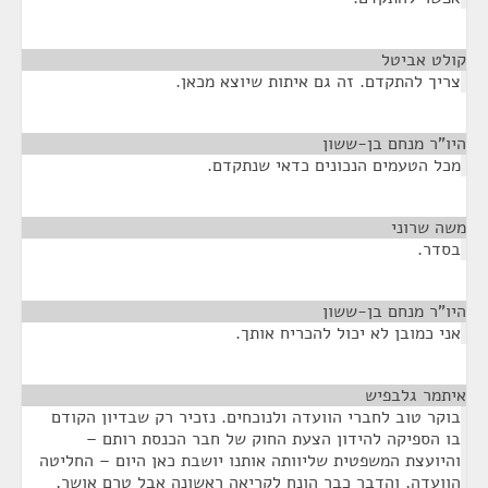
קולט אביטל
¶
צריך להתקדם. זה גם איתות שיוצא מכאן.
היו"ר מנחם בן-ששון
¶
מכל הטעמים הנכונים כדאי שנתקדם.
משה שרוני
¶
בסדר.
היו"ר מנחם בן-ששון
¶
אני כמובן לא יכול להכריח אותך.
איתמר גלבפיש
¶
בוקר טוב לחברי הוועדה ולנוכחים. נזכיר רק שבדיון הקודם
בו הספיקה להידון הצעת החוק של חבר הכנסת רותם –
והיועצת המשפטית שליוותה אותנו יושבת כאן היום – החליטה
הוועדה, והדבר כבר הונח לקריאה ראשונה אבל טרם אושר,