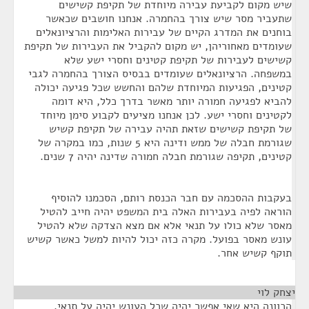
שיש מקום לקביעת עבירה מיוחדת של תקיפת קשישים
שתעביר מסר שיש צורך בהחמרה. אנחנו חושבים שכאשר
בוחנים את המדרג הקיים של עבירות האלימות והרציונאלים
שעומדים מאחוריהן, יש מקום להקביל את העבירות של תקיפת
קשישים לעבירות של תקיפת קטינים וחסרי ישע שלא
במשפחה. הרציונאלים שעומדים בבסיס הצורך בהחמרה לגבי
קטינים, הפגיעות המיוחדת שלהם והחשש שכל פגיעה יכולה
להביא לפגיעה חמורה יותר מאשר בדרך כלל, היא דומה
לקטינים וחסרי ישע. לכן אנחנו מציעים לקבוע סימן מיוחד
של תקיפת קשישים שזאת תהיה עבירה של תקיפת קשיש
שגורמת חבלה של ממש ודינה היא 5 שנות, כמו במקרה של
קטינים, תקיפה שגורמת חבלה חמורה שדינה יהיה 7 שנים.
בעקבות ההסכמה עם חבר הכנסת רותם, הסכמנו להוסיף
הוראה לפיה בעבירות האלה בית המשפט יהיה חייב להטיל
מאסר שלא כולו על תנאי אלא אם מצא הצדקה שלא להטיל
עונש מאסר בפועל. מקרה כזה יכול להיות למשל כאשר קשיש
תוקף קשיש אחר.
יצחק לוי
¶
הכוונה היא שאי אפשר יהיה שכל העונש יהיה על תנאי.