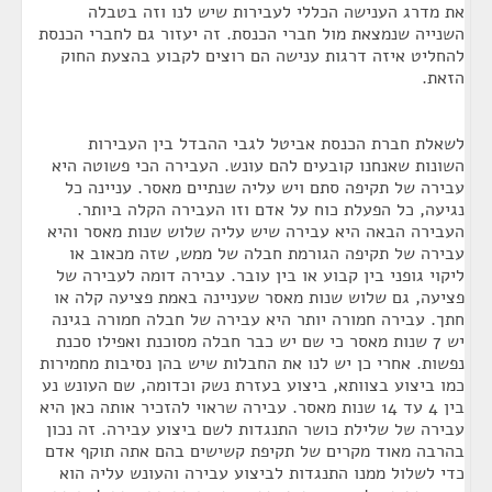
את מדרג הענישה הכללי לעבירות שיש לנו וזה בטבלה
השנייה שנמצאת מול חברי הכנסת. זה יעזור גם לחברי הכנסת
להחליט איזה דרגות ענישה הם רוצים לקבוע בהצעת החוק
הזאת.
לשאלת חברת הכנסת אביטל לגבי ההבדל בין העבירות
השונות שאנחנו קובעים להם עונש. העבירה הכי פשוטה היא
עבירה של תקיפה סתם ויש עליה שנתיים מאסר. עניינה כל
נגיעה, כל הפעלת כוח על אדם וזו העבירה הקלה ביותר.
העבירה הבאה היא עבירה שיש עליה שלוש שנות מאסר והיא
עבירה של תקיפה הגורמת חבלה של ממש, שזה מכאוב או
ליקוי גופני בין קבוע או בין עובר. עבירה דומה לעבירה של
פציעה, גם שלוש שנות מאסר שעניינה באמת פציעה קלה או
חתך. עבירה חמורה יותר היא עבירה של חבלה חמורה בגינה
יש 7 שנות מאסר כי שם יש כבר חבלה מסוכנת ואפילו סכנת
נפשות. אחרי כן יש לנו את החבלות שיש בהן נסיבות מחמירות
כמו ביצוע בצוותא, ביצוע בעזרת נשק וכדומה, שם העונש נע
בין 4 עד 14 שנות מאסר. עבירה שראוי להזכיר אותה כאן היא
עבירה של שלילת כושר התנגדות לשם ביצוע עבירה. זה נכון
בהרבה מאוד מקרים של תקיפת קשישים בהם אתה תוקף אדם
כדי לשלול ממנו התנגדות לביצוע עבירה והעונש עליה הוא