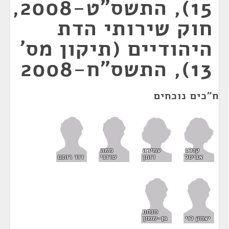
15), התשס"ט-2008,
חוק שירותי הדת
היהודיים (תיקון מס'
13), התשס"ח-2008
ח"כים נוכחים
קולט
עמירה
משה
אביטל
דותן
שרוני
דוד רותם
מנחם
יצחק לוי
בן-ששון