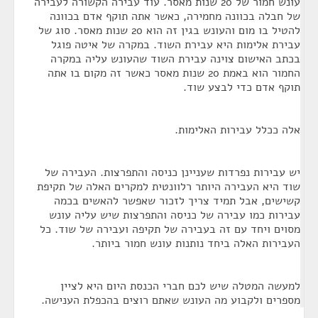
עונש חמור של 20 שנות מאסר. עוד עבירה הקשורה לעבירה
של חבלה בכוונה מחמירה, כאשר אתה תוקף אדם בכוונה
להטיל בו מום והעונש בגין זה הוא 20 שנות מאסר. סוג של
עבירת אלימות היא עבירת השוד. במקרה של איטה פוגל
בכתב האישום צוינה עבירת השוד שהעונש עליה במקרה
החמור הוא באמת 20 שנות מאסר כאשר זה מקום בו אתה
תוקף אדם כדי לבצע שוד.
אלה ככלל עבירות האלימות.
יש עבירות נפרדות שעניינן כניסה והתפרצות. העבירה של
שוד היא העבירה היותר רלוונטית למקרים האלה של תקיפת
קשישים, אבל תמיד צריך לזכור שאפשר להאשים בכמה
עבירות כמו עבירה של כניסה והתפרצות שיש עליה עונש
מסוים ויחד עם זה בעבירה של תקיפה ועבירה של שוד. כל
העבירות האלה ביחד נותנות עונש חמור ביותר.
למעשה המטלה שיש לכם חברי הכנסת היום היא לציין
מספרים ולקבוע מה העונש שאתם רוצים בהכפלת הענישה.