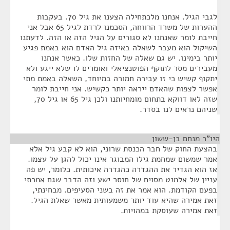
לגבי הגיל. אנחנו מלכתחילה הצענו את גיל 70. בעקבות
ההערות של משרד הרווחה, הסכמנו לרדת לגיל 65 אבל אני
חייבת לומר שאנחנו לא סגורים על הגיל הזה או הזה. לדעתנו
השיקול הוא מעבר לשאלה באיזה גיל האדם הוא באמת פגיע
יותר בימינו. יש גם שאלה של החזות שלו. כאשר אנחנו
מעבירים מסר לתוקף הפוטנציאלי ואומרים לו שלא ייגע ולא
יתקוף קשיש כי זו עבירה חמורה במיוחד, השאלה באמת מתי
אפשר לצפות שהאדם ייראה יותר כקשיש. אני חייבת לומר
שזה לאו דווקא בתחום מומחיותנו ולכן גיל 65 או גיל 70,
שניהם נראים לנו בסדר.
היו"ר מנחם בן-ששון
¶
בהצעת החוק של חבר הכנסת שרוני, הוא לא קבע גיל אלא
אמר שמשום שמחמת גילו המבוגר אינו יכול להגן על עצמו.
אז הוא הגדיר את ההגדרה כהגדרה איכותית. כלומר, יש פה
עניין של אלמנט מסוים של חוסר ישע וזה הדבר שגם אמרתי
בפעם הקודמת. הוא אמר את זה בשני הסעיפים. מבחינתי,
זאת אמירה שהיא עוד יותר משמעותית מאשר שאלת הגיל.
זאת אמירה שעוסקת במהויות.