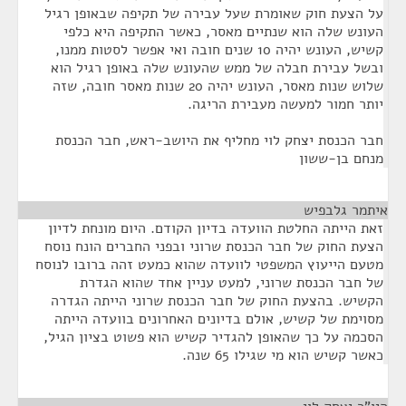
על הצעת חוק שאומרת שעל עבירה של תקיפה שבאופן רגיל
העונש שלה הוא שנתיים מאסר, כאשר התקיפה היא כלפי
קשיש, העונש יהיה 10 שנים חובה ואי אפשר לסטות ממנו,
ובשל עבירת חבלה של ממש שהעונש שלה באופן רגיל הוא
שלוש שנות מאסר, העונש יהיה 20 שנות מאסר חובה, שזה
יותר חמור למעשה מעבירת הריגה.
חבר הכנסת יצחק לוי מחליף את היושב-ראש, חבר הכנסת
מנחם בן-ששון
איתמר גלבפיש
¶
זאת הייתה החלטת הוועדה בדיון הקודם. היום מונחת לדיון
הצעת החוק של חבר הכנסת שרוני ובפני החברים הונח נוסח
מטעם הייעוץ המשפטי לוועדה שהוא כמעט זהה ברובו לנוסח
של חבר הכנסת שרוני, למעט עניין אחד שהוא הגדרת
הקשיש. בהצעת החוק של חבר הכנסת שרוני הייתה הגדרה
מסוימת של קשיש, אולם בדיונים האחרונים בוועדה הייתה
הסכמה על כך שהאופן להגדיר קשיש הוא פשוט בציון הגיל,
כאשר קשיש הוא מי שגילו 65 שנה.