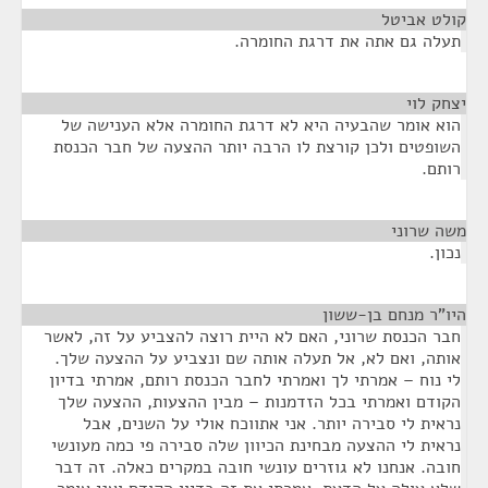
קולט אביטל
¶
תעלה גם אתה את דרגת החומרה.
יצחק לוי
¶
הוא אומר שהבעיה היא לא דרגת החומרה אלא הענישה של
השופטים ולכן קורצת לו הרבה יותר ההצעה של חבר הכנסת
רותם.
משה שרוני
¶
נכון.
היו"ר מנחם בן-ששון
¶
חבר הכנסת שרוני, האם לא היית רוצה להצביע על זה, לאשר
אותה, ואם לא, אל תעלה אותה שם ונצביע על ההצעה שלך.
לי נוח – אמרתי לך ואמרתי לחבר הכנסת רותם, אמרתי בדיון
הקודם ואמרתי בכל הזדמנות – מבין ההצעות, ההצעה שלך
נראית לי סבירה יותר. אני אתווכח אולי על השנים, אבל
נראית לי ההצעה מבחינת הכיוון שלה סבירה פי כמה מעונשי
חובה. אנחנו לא גוזרים עונשי חובה במקרים כאלה. זה דבר