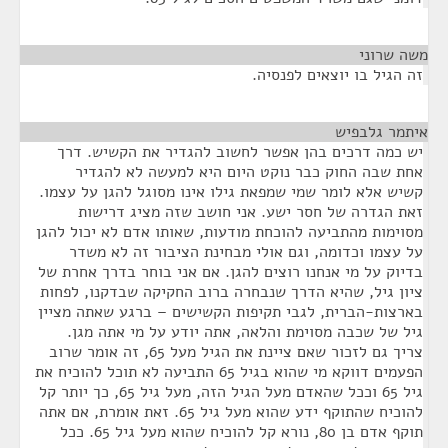
משה שרוני
¶
זה הגיל בו יוצאים לפנסיה.
איתמר גלבפיש
¶
יש כמה דרכים בהן אפשר לחשוב להגדיר את הקשיש. דרך
אחת שבה החוק כבר נוקט היום היא למעשה לא להגדיר
קשיש אלא לומר שמי שמפאת גילו אינו מסוגל להגן על עצמו.
זאת הגדרה של חסר ישע. אני חושב שזה מציג דרישות
מסוימות מהתביעה להוכחת מודעות, שאותו אדם לא יכול להגן
על עצמו וכדומה, וגם אולי מבחינת הציבור זה לא משדר
בדיוק על מי אנחנו רוצים להגן. אם אני בוחר בדרך אחרת של
ציון גיל, שהיא הדרך שנבחרה ברוב החקיקה שבדקנו, לפחות
בארצות-הברית, לגבי תקיפות הקשישים – ברגע שאתה מציין
גיל של שכבה מסוימת והלאה, אתה יודע על מי אתה מגן.
צריך גם לזכור שאם ציינת את הגיל מעל 65, זה אומר שרוב
הפעמים דווקא מי שהוא בגיל 65 התביעה לא תוכל להוכיח את
גיל 65 וככל שהאדם מעל הגיל הזה, מעל גיל 65, כך יותר קל
להוכיח שהתוקף ידע שהוא מעל גיל 65. זאת אומרת, אם אתה
תוקף אדם בן 80, נורא קל להוכיח שהוא מעל גיל 65. ככל