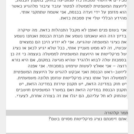
מכירים איזושהי סמכות כזו שמופיעה בחוק, בתקנון הכנסת,
ליועצת המשפטית לממשלה לפטור עובד ציבור מלהגיע כאשר
הוא מזומן על ידי ועדה בכנסת, אני אשמח שתתקני אותי.
מהידע הכללי שלי אין סמכות כזאת.
אני בשום פנים ואופן לא מקבל התנהלות כזאת. מה שיקרה
בדיון הזה הוא שאנחנו נשמע את חברת הכנסת ואנחנו נשמע
את נציגי המשפחה שהגיעו. אני לא יודע היכן הם נמצאים
עכשיו, זה לא ממש מעניין אותי, ככל שלא יגיע לכאן או נציג
של פרקליטות או היועצת המשפטית לממשלה בעצמה כי זה כן
בסמכות שלה לבוא ולהגיד שהיא מגיעה במקום, אם היא נורא
רוצה – אני אאלץ לעשות שימוש בסמכותי. אני אפנה
ליושב-ראש הכנסת ואני אבקש להגיש על היועצת המשפטית
לממשלה ועל אותו נציג פרקליטות שזומן תלונה משמעתית.
יש חוק במדינה הזאת, יש תקנון שירות במדינה הזאת, יש
תקנון הכנסת במדינה הזאת ואם במשרד המשפטים חושבים
שהחוק לא חל עליהם, הם יגלו את זה בצורה אחרת, לצערי.
תמר קלהורה
¶
אתם זימנתם נציג פרקליטות מסוים בשם?