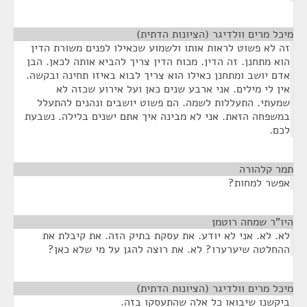
מיכל מרים וולדיגר (הציונות הדתית)
¶
זה לא פשוט לראות אותו ולשמוע שכאילו לפנים משורת הדין
הוא מתחנן. זה הדין. מכוח הדין צריך להביא אותה לכאן. הבן
אדם יושב ומתחנן כאילו הוא צריך לבוא באיזו תחינה ובקשה.
אין לי מילים. אני ארבע שנים כאן ועל אירוע שכזה לא
שמעתי. התעללות לשמה. הם פשוט יושבים ונהנים להתעלל
במשפחה הזאת. אני לא מבינה איך אתם ישנים בלילה. נשבעת
לכם.
תמר קלהורה
¶
אפשר למחות?
היו"ר שמחה רוטמן
¶
לא. לא. אני לא יודע. את עסקת בתיק הזה. את קיבלת את
ההחלטה שיערערו? לא. את רוצה להגן על מי שלא כאן?
מיכל מרים וולדיגר (הציונות הדתית)
¶
ביקשנו שיבואו כל אלה שהתעסקו בזה.