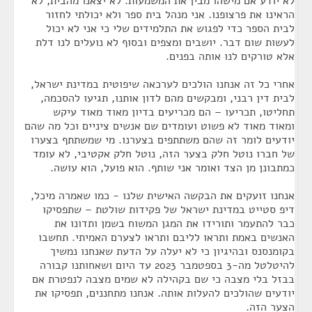
לא יודע אם מישהו מבין את המשמעות. לא יצאנו מהבית, לא
הראינו את פרצופנו. אני מנהל בית ספר ולא יכולתי לחזור
לבית הספר כדי לפגוש את התלמידים שלי כי אני לא יכול
לעשות שום דבר. יושבים ומצפים ובסוף לא נועלים לנו דלת
אלא טורקים לנו אותה בפנים.
אחרי כל זה אנחנו הולכים לערכאה שיפוטית במדינת ישראל,
לבית דין רבני, ומבקשים מהם לדון אותנו, תגיעו להסכמה,
תחליטו, תכריעו – הם מכריעים בדיון מאוד מאוד עיקש
ומאוד מאוד לא פשוט ועומדים שם אנשים ציניים וכל מה שהם
יודעים לומר זה שהם משתתפים בצערנו. מי שמשתתף בצערו
של חברו נוטל חלק בצער הזה, נוטל חלק אקטיבי, לא עומד
כמתבונן מן הצד ואומר אני שותף. הוא פועל, הוא עושה.
אנחנו זועקים את הבקשה האישית שלנו - כמו שאמרה מיכל,
דיפ סטייט במדינת ישראל של פקידות שולטת – שתפסיקו
כבר להתעמר ותורידו את המגן המשוח בשמן ותדונו את
האנשים באמת ותראו לליבם ותראו לצערם האמיתי. תחשבו
בקומנסנס ובהיגיון כי לא יעלה על הדעת שאנחנו נמשיך
להיטלטל מה-3 בספטמבר 2023 עד היום ושאחותנו קבורה
בבזל בלי מצבה כי שם בקהילה לא שמים מצבה לנפטרת אם
יודעים שהולכים להעלות אותה. אנחנו מתחננים, תפסיקו את
הצער הזה.