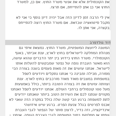
את הקונסולית אלא את אנשי משרד החוץ. אם כן, למשרד
החוץ אני כן אתן להתייחס, אם תרצו.
אין לי הרבה זמן לדיון הזה אבל יהיה דיון נוסף כי אני לא
מקבל סיטואציה שכזאת. אם משרד החוץ רוצה להתייחס
בקצרה, אני אתן לו.
דוד גולדפרב
¶
המשנה ליועצת המשפטית, משרד החוץ. נמצאת איתי גם
מנהלת המחלקה לישראלים בחוץ לארץ, ענת אביתר, באגף
הקונסולרי. משרד החוץ כידוע בין יתר הדברים שהוא עושה,
הוא מאשר העברת גופה של נפטר שמבקשים להעלות אותו
לישראל. אנחנו עושים את זה מאות פעמים בשנה בצורה הכי
מסורה, מכילה ומבינה כי אנחנו נתקלים ויודעים לטפל
במשפחות במצבים מאוד מאוד מורכבים בחוץ לארץ. ענת
וצוותה עושים את זה בצורה הטובה ביותר, כולל באמצעות
מעל 100 קונסולים ברחבי העולם. אנחנו יודעים לטפל ואנחנו
מקווים שנתנו לכם את השירות הטוב ביותר שאנחנו יודעים
לתת למשפחה ברגע הכי קשה שלה כולל במקרה הזה שאני לא
אכנס לפרטים בגלל צנעת הפרט. ברגע שיש איזושהי
אינדיקציה, וזה נדיר, לרצון סותר של הנפטר לגבי העברת
גופתו או מחלוקת בתוך המשפחה לגבי העברת הגופה, אנחנו -