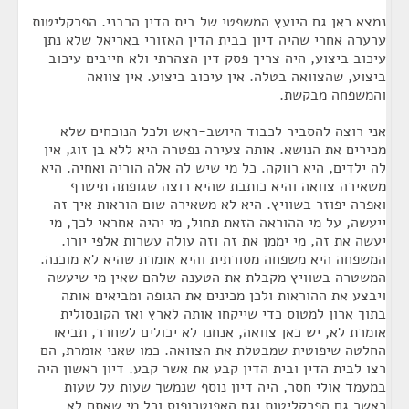
נמצא כאן גם היועץ המשפטי של בית הדין הרבני. הפרקליטות
ערערה אחרי שהיה דיון בבית הדין האזורי באריאל שלא נתן
עיכוב ביצוע, היה צריך פסק דין הצהרתי ולא חייבים עיכוב
ביצוע, שהצוואה בטלה. אין עיכוב ביצוע. אין צוואה
והמשפחה מבקשת.
אני רוצה להסביר לכבוד היושב-ראש ולכל הנוכחים שלא
מכירים את הנושא. אותה צעירה נפטרה היא ללא בן זוג, אין
לה ילדים, היא רווקה. כל מי שיש לה אלה הוריה ואחיה. היא
משאירה צוואה והיא כותבת שהיא רוצה שגופתה תישרף
ואפרה יפוזר בשוויץ. היא לא משאירה שום הוראות איך זה
ייעשה, על מי ההוראה הזאת תחול, מי יהיה אחראי לכך, מי
יעשה את זה, מי יממן את זה וזה עולה עשרות אלפי יורו.
המשפחה היא משפחה מסורתית והיא אומרת שהיא לא מוכנה.
המשטרה בשוויץ מקבלת את הטענה שלהם שאין מי שיעשה
ויבצע את ההוראות ולכן מכינים את הגופה ומביאים אותה
בתוך ארון למטוס כדי שייקחו אותה לארץ ואז הקונסולית
אומרת לא, יש כאן צוואה, אנחנו לא יכולים לשחרר, תביאו
החלטה שיפוטית שמבטלת את הצוואה. כמו שאני אומרת, הם
רצו לבית הדין ובית הדין קבע את אשר קבע. דיון ראשון היה
במעמד אולי חסר, היה דיון נוסף שנמשך שעות על שעות
כאשר גם הפרקליטות וגם האפוטרופוס וכל מי שאתם לא