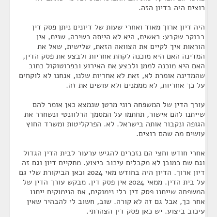
רוצים היה בדיון הזה.
היה דיון ארוך מאוד ואחרי שעות של דיונים ניתן פסק דין
בבוקר שקבע: ראשית, היא לא הייתה כשירה, שנית, אין
הוראות איך לקיים את הצוואה הזאת, שלישית, שאל את
המדינה האם היא מוכנה לקחת אחריות ולבצע את פסק הדין,
האם היא מוכנה לממן ולבצע את האירוע ובפרוטוקול כתוב
שהמדינה אומרת לא, זאת לא אחריות שלנו, אנחנו לא לוקחים
על כך אחריות, לא מממנים ולא עושים את זה.
עורך הדין של המשפחה רוני מרטן שנמצא כאן אומר להם
שייתנו להם אישור, תחתמו על המסמך הרלוונטי ונשחרר את
הגופה ונקבור אותה בישראל. לא. הפרקליטות ומשרד החוץ
עושים מה שהם רוצים.
אחרי חודש וחצי הם נזכרים להגיש ערעור לבית הדין הגדול
וגם שם כמובן לא מקבלים עיכוב ביצוע. מתקיים דיון וגם זה
דיון ארוך. הדיון היה בחודש מאי 2024 וכאן הביקורת שלי גם
על בית הדין. ממאי 2024 אין פסק דין. מבקש עורך הדין של
המשפחה שייתנו פסק דין בלי נימוקים, את הנימוקים ייתנו
אחר כך, אבל גם זה לא קורה. שוב, חשוב לי להבהיר שאין
עיכוב ביצוע. יש כאן פסק דין הצהרתי.