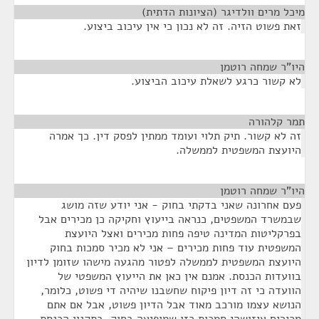
מיכל מרים וולדיגר (הציונות הדתית)
¶
זאת פשוט הזיה. זה לא נכון כי אין עיכוב ביצוע.
היו"ר שמחה רוטמן
¶
לא קשור כרגע לשאלת עיכוב הביצוע.
תמר קלהורה
¶
זה לא קשור. תיק תלוי ועומד ממתין לפסק דין. כך אמרה
היועצת המשפטית לממשלה.
היו"ר שמחה רוטמן
¶
פעם אחרונה שאני בדקתי בחוק - אני יודע שזה מושג
שבמשרד המשפטים, כנראה בייעוץ וחקיקה כן מכירים אבל
בפרקליטות המדינה טיפה פחות מכירים ואצל היועצת
המשפטית עוד פחות מכירים – אני לא מכיר סמכות בחוק
היועצת המשפטית לממשלה לפטור מהגעה מישהו שזומן לדיון
בוועדות הכנסת. אמנם אין כאן את הייעוץ המשפטי של
הוועדה כי זה דיון פיקוח שחשבנו שיהיה די פשוט, כלומר,
הנושא עצמו מורכב מאוד אבל הדיון פשוט, אבל אם אתם