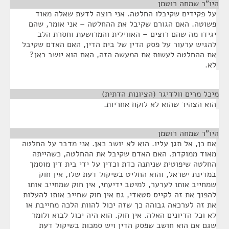
היו"ר שמחה רוטמן
¶
על פקידים שקיבלו החלטה. אני רוצה לדעת שאלה מאוד
פשוטה. האם הגורם שקיבל את ההחלטה – אני אומר, שהם
יגידו מה שהם רוצים – האווילית והמרושעת וחסרת הלב
להגיש ערעור על פסק הדין של בית הדין, האם האדם שקיבל
את ההחלטה לעשות את המעשה הזה, האם הוא יושב כאן?
לא.
מיכל מרים וולדיגר (הציונות הדתית)
¶
הוא הצהיר שהוא לא לוקח אחריות.
היו"ר שמחה רוטמן
¶
אם כן, אל תגן עליו. הוא לא יושב כאן. אני מדבר על החלטה
מאוד ממוקדת. האם האדם שקיבל את ההחלטה, כשהייתה
החלטה שיפוטית שניתנה כדת וכדין על ידי בית דין מוסמך
במדינת ישראל, והוא החליט בשיקול דעת שלו, אין חוק
שמחייב אותו לערער, למיטב ידיעתי, אין חוק שמחייב אותו
להפוך את זה לקייס סטאדי, גם אין חוק שחייב אותו להעלות
את זה לערכאה גבוהה כך שזה יכול להוות הלכה מחייבת או
לא וכל הדיונים האלה. אין חוק. הוא היה יכול לבוא ולומר
שגם אם הוא חושב שפסק הדין ויש סמכות בשיקול דעת