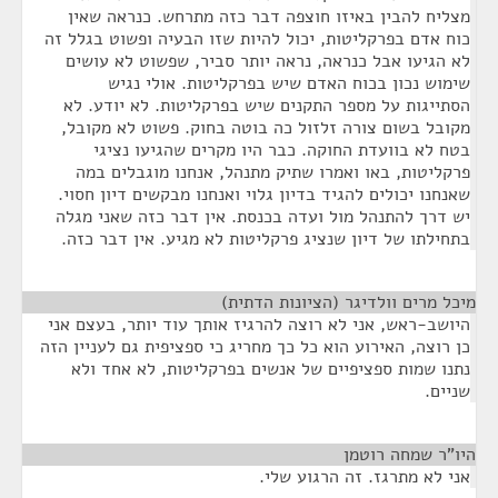
מצליח להבין באיזו חוצפה דבר כזה מתרחש. כנראה שאין
כוח אדם בפרקליטות, יכול להיות שזו הבעיה ופשוט בגלל זה
לא הגיעו אבל כנראה, נראה יותר סביר, שפשוט לא עושים
שימוש נכון בכוח האדם שיש בפרקליטות. אולי נגיש
הסתייגות על מספר התקנים שיש בפרקליטות. לא יודע. לא
מקובל בשום צורה זלזול כה בוטה בחוק. פשוט לא מקובל,
בטח לא בוועדת החוקה. כבר היו מקרים שהגיעו נציגי
פרקליטות, באו ואמרו שתיק מתנהל, אנחנו מוגבלים במה
שאנחנו יכולים להגיד בדיון גלוי ואנחנו מבקשים דיון חסוי.
יש דרך להתנהל מול ועדה בכנסת. אין דבר כזה שאני מגלה
בתחילתו של דיון שנציג פרקליטות לא מגיע. אין דבר כזה.
מיכל מרים וולדיגר (הציונות הדתית)
¶
היושב-ראש, אני לא רוצה להרגיז אותך עוד יותר, בעצם אני
כן רוצה, האירוע הוא כל כך מחריג כי ספציפית גם לעניין הזה
נתנו שמות ספציפיים של אנשים בפרקליטות, לא אחד ולא
שניים.
היו"ר שמחה רוטמן
¶
אני לא מתרגז. זה הרגוע שלי.