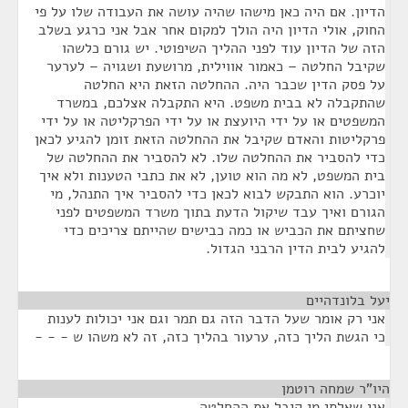
הדיון. אם היה כאן מישהו שהיה עושה את העבודה שלו על פי
החוק, אולי הדיון היה הולך למקום אחר אבל אני כרגע בשלב
הזה של הדיון עוד לפני ההליך השיפוטי. יש גורם כלשהו
שקיבל החלטה – כאמור אווילית, מרושעת ושגויה – לערער
על פסק הדין שכבר היה. ההחלטה הזאת היא החלטה
שהתקבלה לא בבית משפט. היא התקבלה אצלכם, במשרד
המשפטים או על ידי היועצת או על ידי הפרקליטה או על ידי
פרקליטות והאדם שקיבל את ההחלטה הזאת זומן להגיע לכאן
כדי להסביר את ההחלטה שלו. לא להסביר את ההחלטה של
בית המשפט, לא מה הוא טוען, לא את כתבי הטענות ולא איך
יוכרע. הוא התבקש לבוא לכאן כדי להסביר איך התנהל, מי
הגורם ואיך עבד שיקול הדעת בתוך משרד המשפטים לפני
שחציתם את הכביש או כמה כבישים שהייתם צריכים כדי
להגיע לבית הדין הרבני הגדול.
יעל בלונדהיים
¶
אני רק אומר שעל הדבר הזה גם תמר וגם אני יכולות לענות
כי הגשת הליך כזה, ערעור בהליך כזה, זה לא משהו ש - - -
היו"ר שמחה רוטמן
¶
אני שאלתי מי קיבל את ההחלטה.