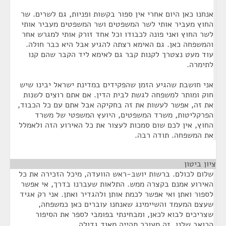
אנחנו כאן היום אחרי אין ספור בקשות ופניות, גם לשרים. שר
החוץ מעביר אותי לשר המשפטים ושר המשפטים מעביר אותי
לשר החוץ ואני פונה לכבודו וכל אחד זורק אותי למגרש אחר
והמשפחה כאן. גם האימא רצתה להגיע אבל היא כבר חולה.
עוד מעט נצטרך לקנות קבר גם לאימא ליד הקבר שהם קנו
לתימרה.
אני חושבת שהגיע הזמן שהפקידים במדינת ישראל יבינו שיש
חוק ומותר למשפחה לגשת לבית הדין. אם אתם רוצים לשנות
את זה, אפשר לעשות את זה בחקיקה אבל אתם עם כל הכבוד,
הפרקליטות, משרד המשפטים, היועץ המשפטי של משרד
החוץ, אין לכם שום סמכות לעצור את כל האירוע הזה ולאמלל
את המשפחה. תודה רבה.
ציון ביטון
¶
שלום לכולם. ברשות יושב-ראש הוועדה, מיכל הזכירה את כל
האירוע אמנם בקצרה ממש. התלאות שעברנו בדרך, אי אפשר
לספור ואתן ואי אפשר לכמת אותן ולהגדיר ואתן. אני רק אגיד
שעצם המעמד והשיימינג שאנחנו עוברים כאן כמשפחה,
שצריכים לבוא לכאן, ומבחינתי בפומבי לספר את הסיפור
הכואב שלנו. זה מעורר תהייה מאוד גדולה.