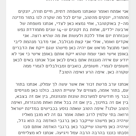
אני אפתח ואומר שאנחנו משפחה דתית, חיים תורה, יונקים
מהתורה, יונקים מהטוב, ערים לכל מה שקרה לנו בתור מדינה
מה-7 באוקטובר, אחי נמצא כאן לצדי, אנחנו משפחה של
ארבעה ילדים, אחות בת זקונים ש-14 שנים מתמודדת נפש
שבוחרת יום אחד ללכת ולעשות את מה שהיא רוצה. אני
אקדים ואומר, אולי אני קצת מבולבל, אני מדבר מנהמת ליבי
ואני מתנצל מראש אם יהיה כאן מישהו שגם ייקח את הדברים
באופן אישי ואני שמח שהוא ייקח אותם באופן אישי כי אני לא
יודע עם איזה מגננות אתם באים לכאן אבל אנחנו באים לכאן
חשופים לגמרי. חשופים, כואבים ומבולבלים לגמרי ממה
שקורה כאן. איפה הרע ואיפה הטוב?
אנחנו ערב פרשת זכור את אשר עשה לך עמלק. אנחנו בתור
עם, בתור אומה, מצווים על עשיית הטוב. כולנו כאן מגויסים
כבר 15 חודשים למערכות שונות ומגוונות, בין אם זה בצבא,
בין אם זה בחינוך, בין אם זה בכל אחת ואחת מהגזרות, ואיפה
הטוב שלנו? איפה הטוב שאתה נוסע בכבישים במדינת ישראל
ורואה בתי עלמין לרוב ואתה אומר גם זה לא מובן מאליו
שיהיה כאן מישהו שייקבר כאן ברגבי האדמה בה הוא גדל,
שיהיה כאן מישהו שייקבר כאן ברגבי האדמה אותם סבו
וסבתו כוננו בהרבה הרבה עמל ויגיעה. אנחנו לא מצליחים