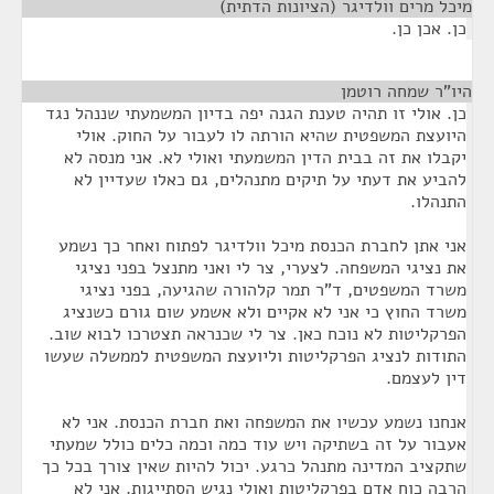
מיכל מרים וולדיגר (הציונות הדתית)
¶
כן. אכן כן.
היו"ר שמחה רוטמן
¶
כן. אולי זו תהיה טענת הגנה יפה בדיון המשמעתי שננהל נגד
היועצת המשפטית שהיא הורתה לו לעבור על החוק. אולי
יקבלו את זה בבית הדין המשמעתי ואולי לא. אני מנסה לא
להביע את דעתי על תיקים מתנהלים, גם כאלו שעדיין לא
התנהלו.
אני אתן לחברת הכנסת מיכל וולדיגר לפתוח ואחר כך נשמע
את נציגי המשפחה. לצערי, צר לי ואני מתנצל בפני נציגי
משרד המשפטים, ד"ר תמר קלהורה שהגיעה, בפני נציגי
משרד החוץ כי אני לא אקיים ולא אשמע שום גורם כשנציג
הפרקליטות לא נוכח כאן. צר לי שכנראה תצטרכו לבוא שוב.
התודות לנציג הפרקליטות וליועצת המשפטית לממשלה שעשו
דין לעצמם.
אנחנו נשמע עכשיו את המשפחה ואת חברת הכנסת. אני לא
אעבור על זה בשתיקה ויש עוד כמה וכמה כלים כולל שמעתי
שתקציב המדינה מתנהל כרגע. יכול להיות שאין צורך בכל כך
הרבה כוח אדם בפרקליטות ואולי נגיש הסתייגות. אני לא