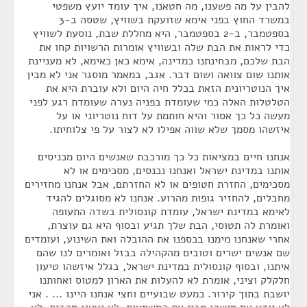
להבין על מה פשענו, מה חטאנו, איך עומד יועץ משפטי
במשרד החוץ בפני אימא שזועקת בשוויץ, שטסה ב-3
בספטמבר, ב-2 בספטמבר, היא מחללת שבת, נוסעת לשוויץ
כדי לראות את הבת שלה ובשוויץ אומרות הרשויות קחו את
הבת שלכם, מבחינתנו כמדינה, אימא כאן כאימא, לא מעניינת
אותנו שום צוואה ושום דבר. אגב, במאמר מוסגר אני לא מבין
איך הנוטריונית הזאת בכלל חיה היום ולא עוברת היא את
הטלטלות האלה כמי שעומדת בפניה נערה שעומדת רגע לפני
מעשה כל כך אסור והיא חותמת על דוח נוטריוני או על
איזשהו מסמך שלא שווה אפילו לא לצור על פי צלוחיתו.
אנחנו חיים במציאות כל כך מורכבת שאנשים היום מכניסים
אותנו במדינת ישראל ואנחנו נכנסים, מסכימים או לא
מסכימים, החזרת חטופים או לא החזרתם, אבל אנחנו מחזירים
מחבלים, להחזיר גופות מהרוע. אנחנו לא מסוגלים להגיד
לאימא במדינת ישראל, עומדת קונסולית בשדה התעופה
ואומרת לה תטוסי, הבת שלך תגיע ובסוף היא גם עוצרת,
אחרי שאנחנו מימנו בכספנו את ההובלה ואת השינוע, ועומדים
שם אנשים ישרים וטובים מהקהילה בבזל ואומרים לנו שהם
איתנו, ובסוף קונסולית במדינת ישראל, בגלל איזשהו טיעון
חלקלק וציני, אומרת לא להעלות את הארון למטוס ואחותנו
יושבת בתוך קירור. כמעט שבועיים וחצי אנחנו היינו ... . אני