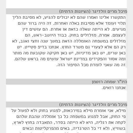
מיכל מרים וולדיגר (הציונות הדתית)
¶
התקשרו אלינו ואמרו שהם לא יכולים להגיע, לא מסיבת הליך
תלוי ועומד אלא מסיבות כאלה ואחרות. זה היה ברור שהם
מגיעים. לא הייתה שאלה כזאת או אחרת. הם עושים דין
לעצמם. אמרת. מזלזלים בחוק. כבוד היושב-ראש, הם
מזלזלים במשפחה האומללה הזאת במשך שנה וחצי ואגב, לא
רק הם אלא לצערי גם משרד החוץ. אנחנו בדיפ סטייט. יש
כאן שרים, יש כאן מדיניות, יש כאן חקיקה שקובעת מה מותר
ומה אסור והפקידים במדינת ישראל עושים מה בראש שלהם.
זה מה שאני לומדת מכל הסיפור הזה.
היו"ר שמחה רוטמן
¶
אנחנו רואים.
מיכל מרים וולדיגר (הציונות הדתית)
¶
מילא, אני אומרת מילא במירכאות, לפגוע בחוק ולא לפעול על
פי החוק, אבל לפגוע במשפחה כל כך אומללה שהבת שלהם
לקחה את רגליה, היא לא הייתה בסדר, התאבדה בחוץ לארץ,
בשוויץ, ולא די כל הטרגדיה, באים מהפרקליטות ובאים