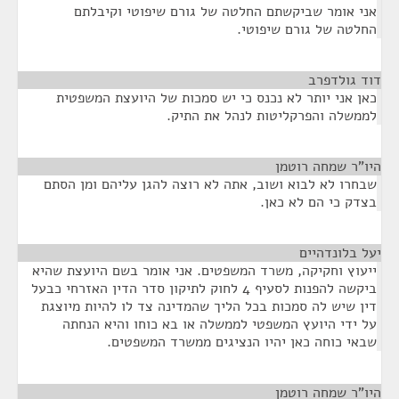
אני אומר שביקשתם החלטה של גורם שיפוטי וקיבלתם
החלטה של גורם שיפוטי.
דוד גולדפרב
¶
כאן אני יותר לא נכנס כי יש סמכות של היועצת המשפטית
לממשלה והפרקליטות לנהל את התיק.
היו"ר שמחה רוטמן
¶
שבחרו לא לבוא ושוב, אתה לא רוצה להגן עליהם ומן הסתם
בצדק כי הם לא כאן.
יעל בלונדהיים
¶
ייעוץ וחקיקה, משרד המשפטים. אני אומר בשם היועצת שהיא
ביקשה להפנות לסעיף 4 לחוק לתיקון סדר הדין האזרחי כבעל
דין שיש לה סמכות בכל הליך שהמדינה צד לו להיות מיוצגת
על ידי היועץ המשפטי לממשלה או בא כוחו והיא הנחתה
שבאי כוחה כאן יהיו הנציגים ממשרד המשפטים.
היו"ר שמחה רוטמן
¶