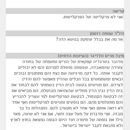
קריאה
¶
אני לא פרקליטה של הפרקליטות.
היו"ר שמחה רוטמן
¶
אז מה את בכלל עוסקת בנושא הזה?
מיכל מרים וולדיגר (הציונות הדתית)
¶
מדובר בטרגדיה קפקאית של הורים ומשפחה של בחורה
צעירה שהתאבדה, שגופתה מוטלת לפניהם והם לא יכולים
לקבור אותה. כל דקה מרגישה שם נצח והם מתחננים ובוכים
ובאים ומשתמשים בכל הכלים שהדין מאפשר להם והדין
לצידם. הם מגישים בקשה לבית הדין כשמותר להם לבחור את
בית הדין ובין הדין מחליט שהצוואה מבוטלת. הם מביאים את
זה לבקשת הקונסול, לבקשת הפרקליטות למי שצריך להכריע
והם מתעלמים מהם. הם נוסעים ומגיעים לפרקליטות ואף אחד
לא רואה אותם ואף אחד לא מקשיב להם. התנהלות כל כך
מבזה. אני מדברת על מעל שנה וחצי, אם אני לא טועה, מאז
גילו את גופתה של תימרה ועד היום הגופה נמצאת בחוץ לארץ
ולא מובאת לקבר ישראל בישראל.