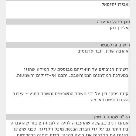
אבירן יחזקאל
סגן מנהל הוועדה
¶
אלירן כהן
רישום פרלמנטרי
¶
אהובה שרון, חבר תרגומים
רשימת הנוכחים על תואריהם מבוססת על המידע שהוזן
במערכת המוזמנים הממוחשבת. יתכנו אי-דיוקים והשמטות.
קיום פסקי דין על ידי משרד המשפטים ומשרד החוץ - עיכוב
השבת נפטרת ארצה
היו"ר שמחה רוטמן
¶
אנחנו דנים בבקשה שהועברה לוועדה לפניות ציבור שהועברה
בין היתר גם על ידי חברת הכנסת מיכל וולדיגר. לפני שיציגו
בפנינו את הדברים אני רוצה להבין. לדיון זומנה פרקליטות