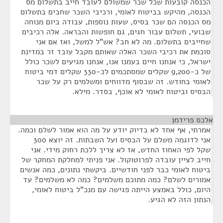
הכנסה קובעות שכל שכר שמשולם לעובד חייב בתשלום מס
הכנסה, מהיקש בביטוח לאומי, ורכיבי השכר שחבים בתשלום
מס הכנסה הם שכר בסיס, שעות נוספות, עבודה ביום מנוחה
שבועי, תשלום עבור חגים, גם חופשות והבראה. אלה רכיבים
שחייבים בתשלום. מה לא חב? אש"ל למשל, ואז אם אני
סוכמת את רכיבי השכר האלה שאותם מקבל עובד זר במדינת
ישראל, כי אנחנו חיים בעמנו אנו, אנחנו מגיעים לשכר כולל
של כ-9,200 שקלים שמסתכמים לכ-330 שקלים דמי ביטוח
לאומי בחודש. זה שבסוף מדווחים ומשלמים רק על שכר
הבסיס וביטוח לאומי לא אוכף, בסדר. מילא.
אלכס פרידמן
¶
אמרתי, אף אחד לא בדיוק יודע על מה הוא אמור לשלם וכמה.
אני לדוגמה משלם על הבסיס ועל השבתות. זה יוצא 300
שקל לפי האחוז החדש, אז לא צריך ללכת רחוק מידי. אני
חייב לציין עובדה לפרוטוקול. אני פניתי למחלקת המחקר של
ביטוח לאומי כבר לפני חודשיים. ביקשתי נתונים, כמה אנשים
אמורים לשלם? כמה מתוכם משלמים? כמה לא משלמים? עד
היום, כולל באמצע הייתה פגישה עם מנכ"ל ביטוח לאומי,
הנתון הזה לא הגיע.