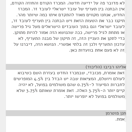
לא מדובר פה על ידיעה חדשה. המכרז הקודם והחוזה הקודם,
אין הבחנה בין תעריף של עובד ישראלי לעובד זר. המכרז
החדש, אנחנו מקווים מאוד להתקדם איתו כמה שיותר מהר.
תיקנו כבר את הטעות הזאת ויש הבחנה בין תעריף לעובד זר,
לעובד ישראלי וגם בתוך העובדים הישראלים מעל גיל פרישה
או מתחת לגיל פרישה, ככה שהנושא הזה אמור להיות מתוקן.
כדי לתקן את העניין הזה, זה תיקון של מבנה התעריף, לא
עדכון התעריף ולכן זה בלתי אפשרי. הנושא הזה, דיברנו על
זה לא פעם אחת בוועדות כאן.
אליהו רביבו (הליכוד)
¶
זאת אומרת, מכובדי, שבמכרז החדש בעזרת השם כשיבוא
לעולם ויושלם, המציאות שבה יש הבדל בין 4.5% המופרשים
לחברות הסיעוד ל-0.75% שהם משולמים בפועל, לא יהיה
קיים יותר ה-3.75% האלה. זאת אומרת שאותם 3.75% שלא
משולמים בפועל לא יופרשו יותר.
חנן פוטרמן
¶
אמת.