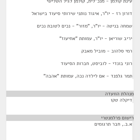
עינת קולמן - מנכ"לית, קולמן לגיל השלישי
דורון רז - יו"ר, איגוד נותני שירותי סיעוד בישראל
שמחה בניטה - יו"ר, "מזור" - נכים לטובת נכים
יריב שוריאן - יו"ר, עמותת "אחיעוז"
רמי סלהוב - מוביל מאבק
רוני בונדי - לוביסט, חברות הסיעוד
תמר גלפנד - אם לילדה נכה, עמותת "אהבה"
מנהלת הוועדה
¶
דיקלה טקו
רישום פרלמנטרי
¶
א.ב., חבר תרגומים