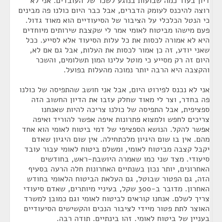
דיון בעוד כמה שבועות בנוגע לשכר של העובדים. אני לא
רוצה להיכנס לעומק הדברים, אבל כבר היום כולנו פה מבינים
כי הנטל הכלכלי על הציבור של הסיעודיים הוא מאוד גדול.
פעם מישהו מביטוח לאומי אמר לי שקצבת שירותים מיוחדים
היא לא אמורה לכסות את כל עלות הסיעוד אלא לסייע. ככל
שאני יודע, זה כן אמור לכסות את העלות, אבל גם אם לא,
היום זה רק מסייע כי מוטל עלינו המון תשלומים, והשכר
והקצבה היא הרבה יותר נמוכה מהעלות בפועל.
אני לא נכנס לפירוט היום, אבל אני חושב שהתפיסה של כולנו
פה בחדר, וצר לי מאוד שחלק עזבו את הדיון החשוב הזה
ספציפית, אבל התפיסה של כולנו צריכה להיות שאנחנו
צריכים לחפש ולמצוא פתרונות איפה אפשר להוריד ואיפה
אפשר להקל. הנושא הספציפי של דמי ביטוח לאומי הוא אחד
מהם. אין בו שום היגיון מלכתחילה. אין שום היגיון שאדם
יקבל קצבה מביטוח לאומי, ומשלם ביטוח לאומי עבור עובד
סיעודי. מצד שני כמו שאמרה היושבת-ראש, בחודשים
האחרונים, יותר נכון בשנתיים האחרונות חלה הרעה בסעיף
הזה, גם הפטור שבוטל, גם העלאת הביטוח הלאומי בחודש
האחרון. מדובר ב-300 שקל, בעיניי מיותרים, שאדם סיעודי
צריך לשלם. אנחנו קוראים לביטוח לאומי וגם כמובן למשרד
האוצר לתת פטור מיידי לציבור הנכים והקשישים הסיעודיים
בעניין של ביטוח לאומי. זהו בינתיים. תודה רבה.