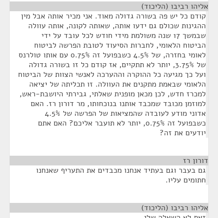
אליהו רביבו (הליכוד)
¶
קודם כל יש פה בשורה גדולה מאוד. אני מכיר אותה אבל מין
ההגינות שכולם גם ידעו אותה, שאותה לקונה, אותה עוולה
שבמשך 17 שנה משולמת מידי חודש לכל עובד על ידי
הביטוח הלאומי, לחברות הסיעוד לטובת הפרשה לביטוח
לאומי בחזרה, של 4.5% כשבפועל זה 0.75% עם אותו טולרנס
של 3.75%, יותר לא תתקיים, אז קודם כל זו בשורה גדולה
ועל כך מגיעה כל ההוקרה וההערכה לאנשי הצוות של הביטוח
הלאומי שבאמת מתקנים את העוולה. זו תכליתה של יציאה
למכרז חדש, לכן מכאן מופנית שאלתי, גבירתי היושבת-ראש,
למוזמן מכובד שמכבד אותנו בנוכחותו, מר דורון רז. האם
אדוני מודע לעובדה שהמציאות של הפרשה של 4.5%
כשבפועל זה 0.75%, יותר לא תועבר אליכם? האם אתם
יודעים את זה?
דורון רז
¶
גם בעבר וגם בעתיד אנחנו מכבדים את התעריף שאנחנו
חתומים עליו.
אליהו רביבו (הליכוד)
¶
זאת לא השאלה שלי.