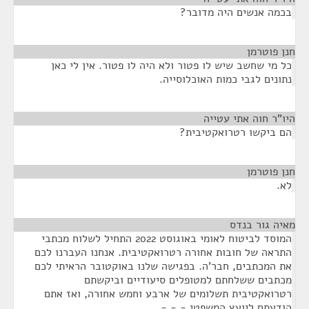
בכמה אנשים היה מדובר?
חנן פוטרמן
¶
כל מי שחשב שיש לו פטור ולא היה לו פטור. אין לי כאן
נתונים לגבי כמות האוכלוסייה.
היו"ר חוה אתי עטייה
¶
הם ביקשו רטרואקטיבית?
חנן פוטרמן
¶
לא.
מאיה גור בנדס
¶
המוסד לביטוח לאומי באוגוסט 2022 התחיל לשלוח מכתבי
התראה של חובות אחורה רטרואקטיבית. אנחנו העברנו לכם
את המכתבים, חבר'ה. בפגישה שלנו באוקטובר הראיתי לכם
מכתבים ששלחתם למטופלים סיעודיים וביקשתם
רטרואקטיבית תשלומים של ארבע וחמש אחורה, ואז אתם
הודעתם ליועץ המשפטי - - -