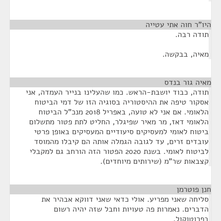
היו"ר חוה אתי עטייה
¶
תודה רבה.
מאיה, בבקשה.
מאיה גור בנדס
¶
תודה, כבוד יושבת-הראש. כמו שהעלינו בנייר העמדה, אני
אסקור טיפה את ההיסטוריה בסוגיה הזו של דמי הביטוח
הלאומי. אם אני לא טועה, באפריל 2018 מנכ"ל הביטוח
הלאומי דאז, מר מאיר שפיגלר, החליט לתת פטור מתשלום
ביטוח לאומי למעסיקים סיעודיים המעסיקים באופן פרטי
עובדים זרים, עד לגובה הגמלה אותה הם קיבלו מהמוסד
לביטוח לאומי. בשנת 2020 הפטור הזה הורחב גם למקבלי
קצבאות שר"מ (שירותים מיוחדים).
חנן פוטרמן
¶
סליחה שאני מפריע. אולי כדאי שאני דווקא אבהיר את
הדברים. נאמרות פה טעויות וחבל שזה יהיה רשום
בפרוטוקול.