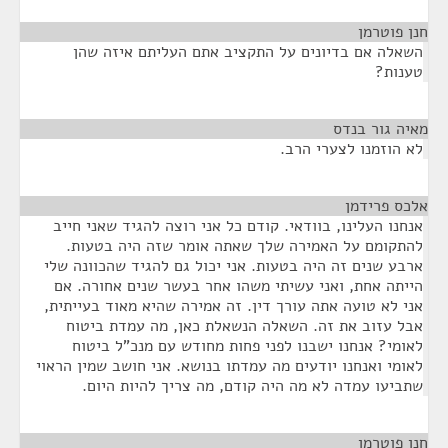
חנן פוטרמן
¶
השאלה אם בדיונים על התקציב אתם העליתם איזה שהן
טענות?
מאיה גור בנדס
¶
לא הוזמנו לצערי הרב.
אלכס פרידמן
¶
אנחנו העלינו, בוודאי. קודם כל אני רוצה להגיד שאני חייב
להתקומם על האמירה שלך שאתה אומר שזה היה בטעות.
ארבע שנים זה היה בטעות. אני יכול גם להגיד שהכוונה שלי
הייתה אחת, ואני עשיתי משהו אחר בעשר שנים אחורה. אם
אני לא טועה אתה עורך דין. זה אמירה שהיא מאוד בעייתית,
אבל עזוב את זה. השאלה הנשאלת כאן, מה עמדת ביטוח
לאומי? אנחנו ישבנו לפני פחות מחודש עם מנכ"ל ביטוח
לאומי ואנחנו יודעים מה עמדתו בנושא. אני חושב שמין הראוי
שתביעו עמדה לא מה היה קודם, מה צריך להיות היום.
חנן פוטרמן
¶