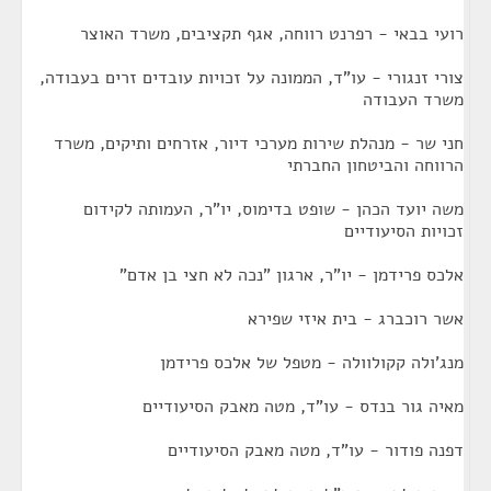
רועי בבאי - רפרנט רווחה, אגף תקציבים, משרד האוצר
צורי זנגורי - עו"ד, הממונה על זכויות עובדים זרים בעבודה,
משרד העבודה
חני שר - מנהלת שירות מערכי דיור, אזרחים ותיקים, משרד
הרווחה והביטחון החברתי
משה יועד הכהן - שופט בדימוס, יו"ר, העמותה לקידום
זכויות הסיעודיים
אלכס פרידמן - יו"ר, ארגון "נכה לא חצי בן אדם"
אשר רוכברג - בית איזי שפירא
מנג'ולה קקולוולה - מטפל של אלכס פרידמן
מאיה גור בנדס - עו"ד, מטה מאבק הסיעודיים
דפנה פודור - עו"ד, מטה מאבק הסיעודיים