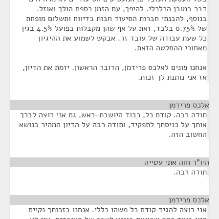
דבר במובן הכלכלי. להיפך, עם הזמן כספם הולך ואוזל.
בנוסף, להבנתי חברות הסיעוד חבות בדיווח ותשלום מופחת
של 0.75% בלבד, זאת על אף שהן מקבלות בפועל 4.5% בגין
כל שעת עבודה של עובד זר. אבקש לשמוע את ההיגיון
מאחורי ההחלטה הזאת.
אנחנו פונים לאלכס פרידמן, הדובר הראשון. יזמת את הדיון,
אז אני נותנת לך זכות.
אלכס פרידמן
¶
תודה רבה. קודם כל, כבוד היושבת-ראש, גם אני רוצה לברך
אותך על כניסתך לתפקיד, ותודה רבה על הדיון המהיר בנושא
החשוב הזה.
היו"ר חוה אתי עטייה
¶
תודה רבה.
אלכס פרידמן
¶
אני רוצה להגיד קודם כל משהו כללי. אנחנו בזכותך נקיים