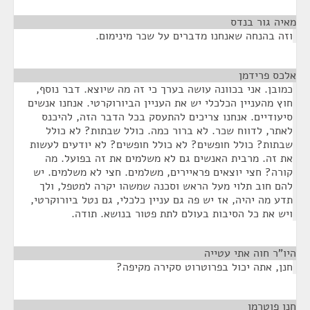
מאיה גור בנדס
¶
וזה בהנחה שאנחנו מדברים על שכר מינימום.
אלכס פרידמן
¶
כמובן. אני בכוונה עושה בערך כי זה מה שיוצא. דבר נוסף,
חוץ מהעניין הכלכלי יש את העניין הביורוקרטי. אנחנו אנשים
סיעודיים. אנחנו צריכים להתעסק בכל הדבר הזה, להיכנס
לאתר, לדווח שכר. לא ברור כמה. כולל שבתות? לא כולל
שבתות? כולל חופשים? לא כולל חופשים? לא יודעים לעשות
את זה. מרבית האנשים גם לא משלמים את זה בפועל. מה
קורה? חצי יוצאים פראיירים, משלמים. חצי לא משלמים. יש
להם חוב תלוי מעל הראש וסכנה שמשהו יקרה למטפל, ולך
תדע מה יהיה, אז יש פה גם עניין כלכלי, גם נטל ביורוקרטי,
ויש את כל הסיבות בעולם לתת פטור בנושא. תודה.
היו"ר חוה אתי עטייה
¶
חנן, אתה יכול בפרוטרוט סקירה מקיפה?
חנן פוטרמן
¶