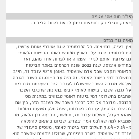
היו"ר חוה אתי עטייה
¶
מאיה, תגידי רק בתמצות וניתן לו את רשות הדיבור.
מאיה גור בנדס
¶
אין בעיה, בתמצות. כל הפרסומים שגם אמרתי אותם עכשיו,
היו פרסומים שגם עלו באופן מפורש באתר הביטוח הלאומי.
גם צירפתי אותם לנייר העמדה או לפחות אחד מהם, ואז
בחודש אוגוסט שנת 2022 שונה הפרסום באתר הביטוח
הלאומי ונקבע שכל אדם שמעסיק באופן פרטי עובד זר, חייב
בתשלום דמי ביטוח לאומי. זה היה עד ה-01.01 השנה בגובה
של 2% מגובה השכר שמשולם לעובד הזר. כשאנחנו מדברים
על גובה השכר, ביטוח לאומי קבעו בתקנות שרכיבי השכר
שחבים בתשלומי דמי ביטוח לאומי קבועים בתקנות מס
הכנסה. מדובר על כלל רכיבי השכר של העובד הזר, בין אם
זה שכר הבסיס, עבודה בשבתות, שזה חלק משעות נוספות
שהוא מקבל, תשלום עבור חג, חופשה, הבראה וכן הלאה, מה
שמביא למה שאלכס אמר ובצדק, שכיום בהתאם להעלאה
מ-2% ל-3.6% תשלום דמי ביטוח לאומי, מעסיק סיעודי של
עובד זר שמעסיק בשכר מינימום, שכולנו יודעים שהשכר הוא