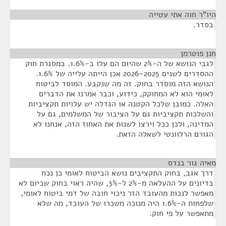
היו"ר חוה אתי עטייה
¶
בסדר.
חנן פוטרמן
¶
לגבי הנושא של ה-2% שהיום הם עלו ב-1.6%. במסגרת חוק
ההסדרים לשנים 2025–2026 אכן הייתה עלייה של 1.6%.
הנושא הזה מוסדר בחוק. זה מה שנקבע. המוסד לביטוח
לאומי הוא לא המחוקק, כידוע, וכבר אמרנו את הדברים
האלה. כמובן שלכל הקטנה או הגדלה יש עלויות תקציביות
והשלכות תקציביות גם על הציבור של המשלמים, גם על
המדינה, ולכן ככל וירצו לשנות את האחוז הזה, אנחנו לא
הגורם הרלוונטי לשאלה הזאת.
מאיה גור בנדס
¶
דרך אגב, בחוק התקציבים נושא הביטוח לאומי כן נכח
בדיונים על ההעלאה מ-2% ל-3%, שהיה ראוי בחוק שכיום לא
מאפשר לנכות מהעובד הזר ניכוי חובה של דמי ביטוח לאומי,
שלפחות ה-1.6% היה מנוכה משכרו של העובד, מה שלא
מתאפשר על פי חוק.