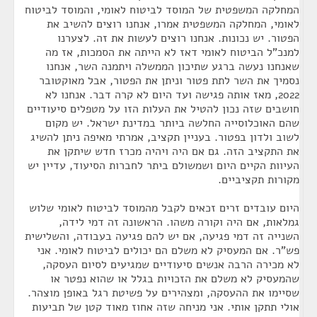
המחלקה המשפטית של המוסד לביטוח לאומי, והמוסד לביטוח
לאומי, המחלקה המשפטית אמרו, אנחנו רוצים להשיב את
הפטור. יש נכונות. אנחנו רוצים לעשות את זה. לצערנו
למנכ"ל הביטוח לאומי דאז לא הייתה את הסמכות, אז מה
שאנחנו נעשה ברגע שתיכון הממשלה ויתמנה השר, אנחנו
נסמיך את השר לתת פטור וניתן את הפטור, אבל מאוקטובר
2022, מאז אותה פגישה ועד היום לא קרה דבר. אנחנו לא
חושבים שזה נכון להטיל את העלות הזו על מטפלים סיעודיים
שהם האוכלוסייה החלשה ביותר במדינת ישראל. יש מקום
לשוב ולדון בפטור. בעניין תקציב, אמרתי מאיפה ניתן להשיג
את התקציב הזה. גם אם היה ויהיה מכרז חדש שיתקן את
העיוות הקיים היום ושמשולם ביתר לחברות הסיעוד, עדיין יש
מקורות תקציביים.
היום עובדים זרים זכאים לקבל מהמוסד לביטוח לאומי שלוש
גמלאות, אם היה וקורה משהו. הראשונה זה דמי לידה,
השנייה זה דמי פגיעה, אם יש להם פגיעה בעבודה, והשלישית
פש"ר. אם המעסיק לא משלם הם יכולים לביטוח לאומי. אני
לא מכירה הרבה אנשים סיעודיים שמגיעים לסיום העסקה,
שהמעסיק לא משלם את הזכויות בגלל או שהוא נפטר או
שסיימו את ההעסקה, ומצהירים על פשיטת רגל באופן מוצהר.
אולי תתקן אותי. אני מניחה שזה אחוז מאוד קטן של תביעות