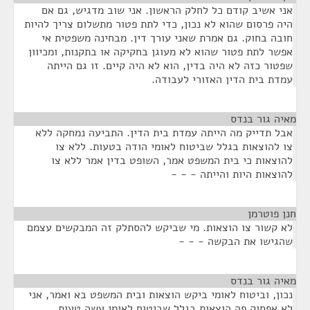
אני אשיב קודם כל לחלק הראשון. אני שוב מדגיש, גם אם
היה פרסום שהוא לא נכון, כדי לתת פטור מתשלום צריך להיות
חובה בחוק. גם אמרת שאני עורך דין. מבחינה משפטית אי
אפשר לתת פטור שהוא לא מעוגן בחקיקה או בתקנות, ומכיוון
שפטור כזה לא היה בדין, הוא לא היה קיים. זו גם הייתה
עמדת בית הדין האזורי לעבודה.
מאיה גור בנדס
¶
אבל תדייק מה הייתה עמדת בית הדין. התביעה נמחקה ללא
צו להוצאות בגלל שביטוח לאומי הודה בטעות. ללא צו
להוצאות כי בית המשפט אמר, השופט בדין אמר ללא צו
להוצאות היות והייתה - - -
חנן פוטרמן
¶
לא קשור צו הוצאות. מי שביקש להסתלק זה המבקשים עצמם
שהגישו את הבקשה - - -
מאיה גור בנדס
¶
נכון, וביטוח לאומי ביקש הוצאות ובית המשפט בא ואמר, אני
לא אפסוק פה הוצאות בגלל שביטוח לאומי עשה טעות.