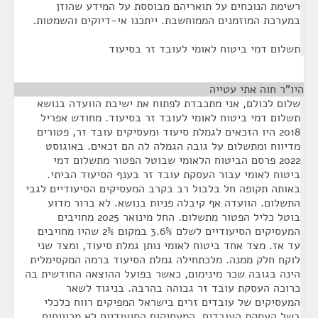
רשימת הנוכחים על תואריהם מבוססת על המידע שהוזן
במערכת המוזמנים הממוחשבת. ייתכנו אי-דיוקים והשמטות.
תשלום דמי ביטוח לאומי לעובד זר בסיעוד
היו"ר חוה אתי עטייה
¶
שלום לכולם, אני מתכבדת לפתוח את ישיבת הוועדה בנושא
תשלום דמי ביטוח לאומי לעובד זר בסיעוד. מחודש אפריל
2018 היו הזכאים לגמלת סיעוד ומעסיקים עובד זר, פטורים
מדיווח ומתשלום על גובה הגמלה לה הם זכאים. באוגוסט
2022 פרסם הביטוח הלאומי שבוטל הפטור מתשלום דמי
ביטוח לאומי עבור העסקת עובד זר בענף הסיעוד הביתי.
באותה תקופה חל בלבול רב בקרב המעסיקים הסיעודיים לגבי
התשלום. הוועדה אף קיבלה פניות בנושא. לא ברור מדוע
בוטל כליל הפטור מתשלום. החל מינואר 2025 מחויבים
המעסיקים הסיעודיים לשלם 3.6% במקום 2% שהיו מחויבים
עד אז. מצד אחד ביטוח לאומי נותן גמלת סיעוד, ומצד שני
לוקח חלק ממנה. מלכתחילה גמלת הסיעוד ברמה המקסימלית
הינה בגובה שכר מינימום, כאשר בפועל ההוצאה החודשית בה
כרוכה העסקת עובד זר גבוהה בהרבה. בניגוד לשאר
המעסיקים של עובדים זרים בישראל המפיקים רווח כלכלי
בשל העסקת העובדים, המעסיקים הסיעודיים לא מרוויחים