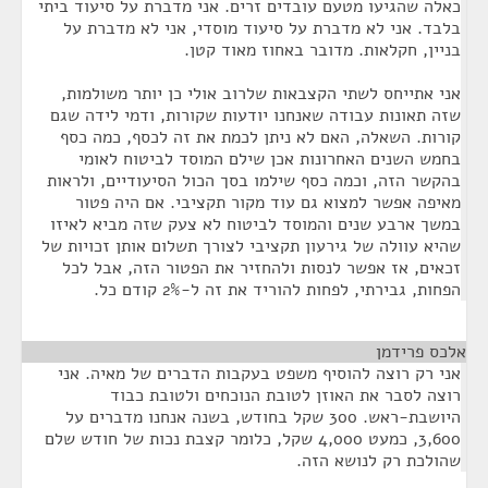
כאלה שהגיעו מטעם עובדים זרים. אני מדברת על סיעוד ביתי
בלבד. אני לא מדברת על סיעוד מוסדי, אני לא מדברת על
בניין, חקלאות. מדובר באחוז מאוד קטן.
אני אתייחס לשתי הקצבאות שלרוב אולי כן יותר משולמות,
שזה תאונות עבודה שאנחנו יודעות שקורות, ודמי לידה שגם
קורות. השאלה, האם לא ניתן לכמת את זה לכסף, כמה כסף
בחמש השנים האחרונות אכן שילם המוסד לביטוח לאומי
בהקשר הזה, וכמה כסף שילמו בסך הכול הסיעודיים, ולראות
מאיפה אפשר למצוא גם עוד מקור תקציבי. אם היה פטור
במשך ארבע שנים והמוסד לביטוח לא צעק שזה מביא לאיזו
שהיא עוולה של גירעון תקציבי לצורך תשלום אותן זכויות של
זכאים, אז אפשר לנסות ולהחזיר את הפטור הזה, אבל לכל
הפחות, גבירתי, לפחות להוריד את זה ל-2% קודם כל.
אלכס פרידמן
¶
אני רק רוצה להוסיף משפט בעקבות הדברים של מאיה. אני
רוצה לסבר את האוזן לטובת הנוכחים ולטובת כבוד
היושבת-ראש. 300 שקל בחודש, בשנה אנחנו מדברים על
3,600, כמעט 4,000 שקל, כלומר קצבת נכות של חודש שלם
שהולכת רק לנושא הזה.