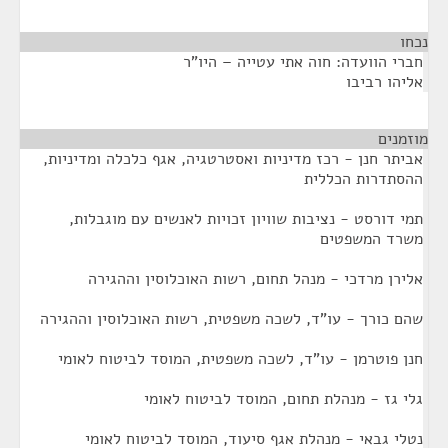
נכחו
¶
חברי הוועדה: חוה אתי עטייה – היו"ר
אליהו רביבו
מוזמנים
¶
אביתר חנן - רכז מדיניות ואסטרטגיה, אגף כלכלה ומדיניות,
ההסתדרות הכללית
תמי דורסט - נציבות שוויון זכויות לאנשים עם מוגבלות,
משרד המשפטים
אלירן מרדכי - מנהל תחום, רשות האוכלוסין וההגירה
שהם כורך - עו"ד, לשכה משפטית, רשות האוכלוסין וההגירה
חנן פוטרמן - עו"ד, לשכה משפטית, המוסד לביטוח לאומי
גלי גז - מנהלת תחום, המוסד לביטוח לאומי
נטלי גבאי - מנהלת אגף סיעוד, המוסד לביטוח לאומי