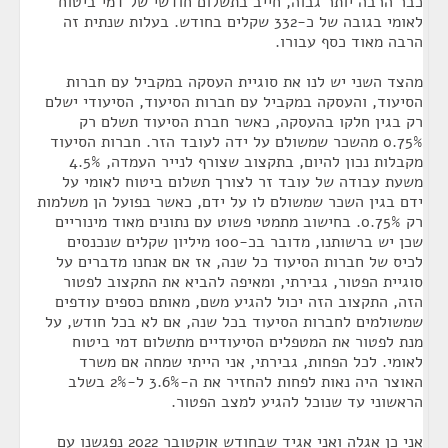
כבר הרבה יותר גבוה, חייב בתשלום חודשי של דמי ביטוח
לאומי בגובה של כ-332 שקלים בחודש. בעלות שנתית זה
הרבה מאוד כסף עבורו.
מהצד השני יש לנו את סוגיית העסקה במקביל עם חברות
הסיעוד, והעסקה במקביל עם חברות הסיעוד, הסיעודי ישלם
רק בגין חלקו בהעסקה, כאשר חברת הסיעוד תשלם רק
0.75% מהשכר שמשולם על ידה לעובד הזר. חברות הסיעוד
מקבלות נכון להיום, בתקצוב שצורף לנייר העמדה, 4.5%
משעת עבודה של עובד זר לצורך תשלום ביטוח לאומי על
ידם בגין השכר שמשולם לו על ידם, כאשר בפועל הן משלמות
רק 0.75%. בחישוב מתמטי פשוט עם נתונים מאוד מינוריים
שכן יש ברשותנו, מדובר בכ-100 מיליון שקלים שנכנסים
לכיס של חברות הסיעוד כל שנה, אז אם אנחנו מדברים על
סוגיית הפטור, גבירתי, ומאיפה להביא את התקצוב לפטור
הזה, התקצוב הזה יכול להגיע משם, מאותם כספים עודפים
שמשולמים לחברות הסיעוד בכל שנה, אם לא בכל חודש, על
מנת לפטור את המטפלים הסיעודיים מתשלום דמי ביטוח
לאומי. לכל הפחות, גבירתי, אני הייתי שמחה אם משרד
האוצר היה נאות לפחות להחזיר את ה-3.6% ל-2% בשלב
הראשוני עד שנוכל להגיע למצב הפטור.
אני כן אגלה ואני אגיד שבחודש אוקטובר 2022 נפגשנו עם