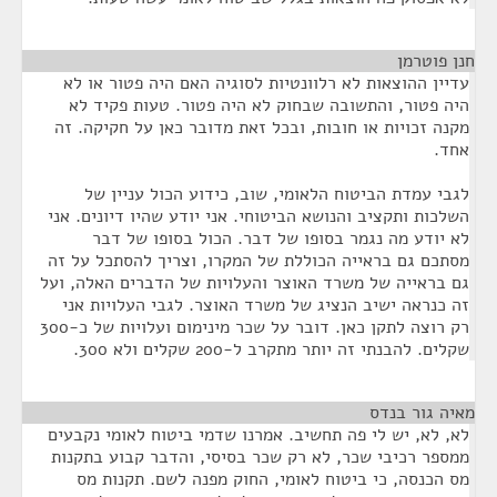
חנן פוטרמן
¶
עדיין ההוצאות לא רלוונטיות לסוגיה האם היה פטור או לא
היה פטור, והתשובה שבחוק לא היה פטור. טעות פקיד לא
מקנה זכויות או חובות, ובכל זאת מדובר כאן על חקיקה. זה
אחד.
לגבי עמדת הביטוח הלאומי, שוב, כידוע הכול עניין של
השלכות ותקציב והנושא הביטוחי. אני יודע שהיו דיונים. אני
לא יודע מה נגמר בסופו של דבר. הכול בסופו של דבר
מסתכם גם בראייה הכוללת של המקרו, וצריך להסתכל על זה
גם בראייה של משרד האוצר והעלויות של הדברים האלה, ועל
זה כנראה ישיב הנציג של משרד האוצר. לגבי העלויות אני
רק רוצה לתקן כאן. דובר על שכר מינימום ועלויות של כ-300
שקלים. להבנתי זה יותר מתקרב ל-200 שקלים ולא 300.
מאיה גור בנדס
¶
לא, לא, יש לי פה תחשיב. אמרנו שדמי ביטוח לאומי נקבעים
ממספר רכיבי שכר, לא רק שכר בסיסי, והדבר קבוע בתקנות
מס הכנסה, כי ביטוח לאומי, החוק מפנה לשם. תקנות מס