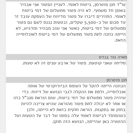
עו"ד חנן פוטרמן, ביטוח לאומי. לעניין הפטור אני אבהיר
באופן חד משמעי. לא היה פטור מתשלום של דמי ביטוח
לאומי. החוזרים דיברו על פטור מדיווח של העסקת עובד זר
עד סכום של כ-5,500 שקלים, ובטעות נכנס לשם גם פטור
מתשלום של דמי ביטוח, כאשר אני שוב מבהיר ומדגיש, לא
הייתה כוונה לתת פטור מתשלום של דמי ביטוח לאוכלוסייה
הזאת.
מאיה גור בנדס
¶
סליחה שאני קוטעת. פטור של ארבע שנים זה לא טעות.
חנן פוטרמן
¶
הכוונה הייתה להקל על העומס הביורוקרטי של אותה
אוכלוסייה, ולתת את ההקלה לגבי הנושא של דיווח. כדי
שיהיה פטור מתשלום של דמי ביטוח, שום הוראת מנכ"ל כזה
או אחר לא יכולה לתת פטור מהוראה שהיא צריכה להיות
בחוק או בתקנות. הוראה חוקית כזאת לא הייתה, ולכן
כשהמוסד לביטוח לאומי עלה בסופו של דבר על הטעות ועל
ההטעיה כאן שהייתה, הנושא הזה תוקן.