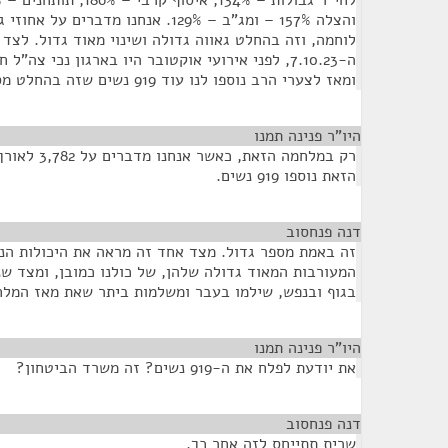
והצלה 157% – ומג"ב – 129%. אנחנו מדבר
לוחמה, וזה בהחלט גאווה גדולה ושינוי מאוד גדול. לצד 
ומאז לצערי הרב נוספו לנו עוד 919 נשים שזה בהחלט מספר מטלטל וגדול מאוד.
היו"ר פנינה תמנו
¶
רק במלחמה הזא
הזאת נוספו 919 נשים.
דנה פנחסוב
¶
זה באמת מספר גדול. מצד אחד זה מראה את היכולות הנ
המעורבות המאוד גדולה שלהן, של כולנו כמובן, ומצד ש
בגוף ובנפש, שילמו בעבר ומשלמות ביתר שאת מאז המלח
היו"ר פנינה תמנו
¶
את יודעת לפלח את ה-919 נשים? זה משרד הביטחון?
דנה פנחסוב
¶
שרית תתייחס לזה אחר כך.