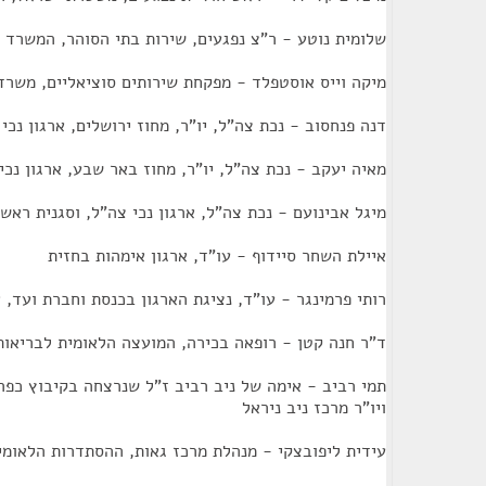
שלומית נוטע - ר"צ נפגעים, שירות בתי הסוהר, המשרד ל
מיקה וייס אוסטפלד - מפקחת שירותים סוציאליים, משרד
דנה פנחסוב - נכת צה"ל, יו"ר, מחוז ירושלים, ארגון נכי
מאיה יעקב - נכת צה"ל, יו"ר, מחוז באר שבע, ארגון נכי
מיגל אבינועם - נכת צה"ל, ארגון נכי צה"ל, וסגנית ראש
איילת השחר סיידוף - עו"ד, ארגון אימהות בחזית
רותי פרמינגר - עו"ד, נציגת הארגון בכנסת וחברת ועד, א
ד"ר חנה קטן - רופאה בכירה, המועצה הלאומית לבריאו
ויו"ר מרכז ניב ניראל
עידית ליפובצקי - מנהלת מרכז גאות, ההסתדרות הלאומי