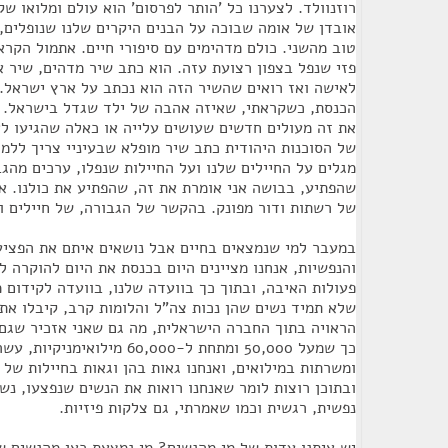
רוזנוולד. לצערנו כל 'הותר לפרסום' הוא עולם ומלואו 
אובדן של אומה שבוכה על הבנים היקרים שלנו שנופלים,
טוב מהשני. כולם מדהימים עם סיפורי חיים. אתמול הקרא
פזי שנפל בצפון רצועת עזה. הוא כתב שיר מדהים, שיר 
לאישה ואז רואים שהשיר הזה הוא נכתב על ארץ ישראל. 
הכנסת, כשקראתי, שאיזה אהבה של ילד שגדל בישראל. ב
את זה מעולים חדשים שעושים עלייה או כאלה שהגיעו ל
של הסוכנות היהודית כתב שיר מופלא שבעיניי צריך ללמד
מגלים על החיילים שלנו ועל החיילות שנפלו, ערכים מהגב
שהפתיע, בבושה אני אומרת את זה, שהפתיע את כולנו. אמ
של רשתות ודור מפונק. בהקשר של הגבורה, של חיילים וח
במעבר למי שנמצאים בחיים אבל נושאים איתם את הפציעו
והנפשיות, אנחנו מציינים היום בכנסת את היום להוקרה ל
פעולות האיבה, ובתוך כך בוועדה שלנו, בוועדה לקידום 
שלא תמיד נשים שהן נכות צה"ל והלומות קרב, קיבלו את
הראויה בתוך החברה הישראלית, מה גם שאני אזכיר שגם 
כך שמעל 50,000 ומתחת ל-60,000 מי
ומשרתות במילואים, ואנחנו גאות בהן וגאות בחיילות של 
ובתוכן רוצות לומר שאנחנו רואות את הנשים שנפצעו, נש
נפשית, רגשית וכמו שאמרתי, גם צלקות פיזיות.