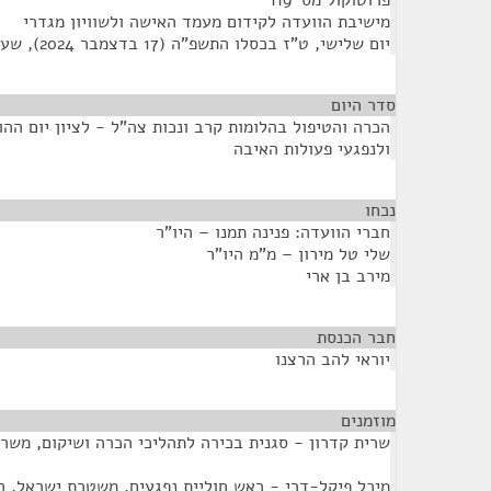
פרוטוקול מס' 119
מישיבת הוועדה לקידום מעמד האישה ולשוויון מגדרי
יום שלישי, ט"ז בכסלו התשפ"ה (17 בדצמבר 2024), שעה 11:36
סדר היום
הכרה והטיפול בהלומות קרב ונכות צה"ל - לציון יום הה
ולנפגעי פעולות האיבה
נכחו
¶
חברי הוועדה: פנינה תמנו – היו"ר
שלי טל מירון – מ"מ היו"ר
מירב בן ארי
חבר הכנסת
¶
יוראי להב הרצנו
מוזמנים
¶
שרית קדרון - סגנית בכירה לתהליכי הכרה ושיקום, משר
מיכל פיקל-דרי - ראש חוליית נפגעים, משטרת ישראל, ה