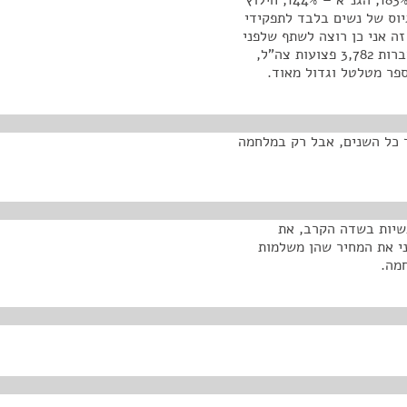
לחי"ר גבולות – 134%, איסוף קרבי – 186%, תותחנים – 183%, הגנ"א – 144%, חילוץ
ים על אחוזי גיוס של נשים בלבד לתפקידי
זה אני כן רוצה לשתף שלפני
ה-7.10.23, לפני אירועי אוקטובר היו בארגון נכי צה"ל חברות 3,782 פצועות צה"ל,
ת, כאשר אנחנו מדברים על 3,782 לאורך כל השנים, אבל רק במלחמה
שיות בשדה הקרב, את
ני את המחיר שהן משלמות
מה.