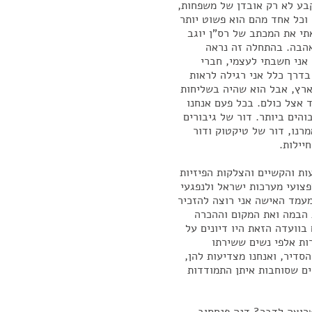
שקבע לא רק אובדן של משפחות,
 וכל אחד מהם הוא פשוט יותר
תי את המכתב של רס"ן יוגב
אהבה. בהתחלה זה נראה
אני חשבתי לעצמי, חברי
דרך כלל אני רגילה לראות
ארץ, אבל הוא שהיה בשליחות
 אצל כולם. בכל פעם אנחנו
והים ביותר. דור של גיבורים
רנו, דור של טיקטוק ודור
יילות.
ת והקשיים והצלקות הפיזיות
פצועי מערכות ישראל ולנפגעי
מעמד האישה אני רוצה להזכיר
 הבמה ואת המקום וההכרה
בוועדה הזאת היו דיונים על
לואימניקיות, עשרות אלפי נשים ששירתו
הסדיר, ואנחנו מצדיעות להן,
ים שסוחבות איתן התמודדות