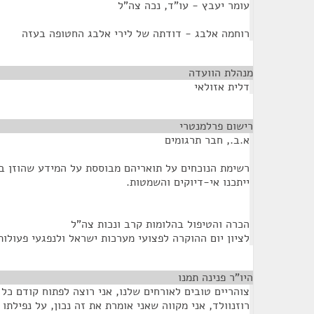
עומר יעבץ - עו"ד, נכה צה"ל
רוחמה אלבג - דודתה של לירי אלבג החטופה בעזה
מנהלת הוועדה
¶
דלית אזולאי
רישום פרלמנטרי
¶
א.ב., חבר תרגומים
רשימת הנוכחים על תואריהם מבוססת על המידע שהוזן ב
ייתכנו אי-דיוקים והשמטות.
הכרה והטיפול בהלומות קרב ונכות צה"ל
לציון יום ההוקרה לפצועי מערכות ישראל ולנפגעי פעולו
היו"ר פנינה תמנו
¶
צוהריים טובים לאורחים שלנו, אני רוצה לפתוח קודם כ
רוזנוולד, אני מקווה שאני אומרת את זה נכון, על נפילתו