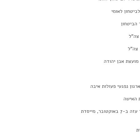
ביטחון לאומי
 הביטחון
 צה"ל
 צה"ל
 מועצת אבן יהודה
רגון נפגעי פעולות איבה
ת האישה
תמי רביב - אימה של ניב רביב ז"ל שנרצחה בקיבוץ כפר עזה ב-7 באוקטובר, מייסדת
ת