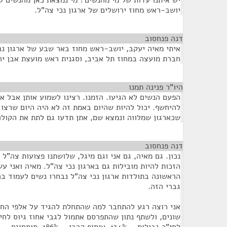
יש איתנו עדות של מי מהנשים? מי נמצאת כאן מהנשים ש
יושב-ראש מחוז ירושלים של ארגון נכי צה"ל.
דנה פנחסוב
¶
איתי מאיה יעקב, יושב-ראש מחוז באר שבע של ארגון נכ
חברת מועצה במחוז תל אביב, וסגנית ראש מועצת אבן יה
היו"ר פנינה תמנו
¶
הפעם הנשים לא הגיעו. הזמנו. רצינו לשמוע אותן אבל אנ
להיחשף. יכול להיות שהיום באמת זה לא היה היום שרצו 
שכארגון שמלווה ונמצא שם, אתן תדעו גם לתת את הקולו
דנה פנחסוב
¶
נכון. גם מאיה, גם אני וגם מיגל, שלושתנו פצועות צה"ל 
הזכות להיות מובילות גם בארגון נכי צה"ל. מאיה ואני ע
הראשונה בתולדות ארגון נכי צה"ל נבחרו נשים לעמוד ב
גברי הזה.
אני רוצה רגע להתחבר למה שהתחלת להגיד על אלפי הח
שונים, ולשתף נתון שהתפרסם אתמול לגבי אחוז גיוס לחי