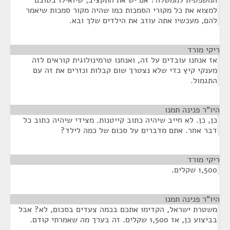
המשפטית לממשלה? אם יש את התקציב, שיואילו בטובם
למצוא את כל מקורי הסמכות כמו שהיה מקור סמכות שיאמר
להם, מעכשיו אתה עוזב את הילדים שלך ובא.
ריקי מורד
¶
אז אנחנו עובדים על זה, ואנחנו טרמינולוגית קוראים לזה
מענקי קיץ כדי שלא נצטרך שום קבלות ונזרים את זה עם
התגמול.
היו"ר פנינה תמנו
¶
כן, כן. לא חייב שיהיה כתוב קייטנות. מצידי שיהיה כתוב כל
דבר אחר. אתם מדברים על סכום של כמה לילד?
ריקי מורד
¶
1,500 שקלים.
היו"ר פנינה תמנו
¶
משטרת ישראל, הקדימו אתכם בכמה צעדים בסכום, לא? אבל
בביצוע כן, אז 1,500 שקלים. זה בערך מה שאמרתי קודם.