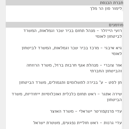
חברת הכנסת
¶
לימור סון הר מלך
מוזמנים
¶
רועי הייזלר - מנהל תחום בכיר שכר וגמלאות, המשרד
לביטחון לאומי
גיא איבגי - מרכז בכיר שכר וגמלאות, המשרד לביטחון
לאומי
אור צוברי - מנהלת אגף חרבות ברזל, משרד הרווחה
והביטחון החברתי
חן לסט - ע' בכירה לתשלומים ותגמולים, משרד הביטחון
שירה אתגר - ראש תחום כלכלית ואוכלוסיות ייחודיות, משרד
הביטחון
עדי פרנקפורטר ישראלי - משרד האוצר
עדי גרנות - ראש חוליית נפגעים, משטרת ישראל