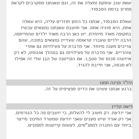
שאת שוב עוסקת ומעלה את זה, וגם שאנחנו מתקרבים לקראת
פתרון ברמת הסבסוד.
שאלת הסבסוד, אנחנו כל הזמן חוזרים עליה, היא שאלה
אחת, היא סוגיה אחת. אני חושבת שאנחנו נמצאים עכשיו
בתקופה מאוד מיוחדת. יש כאן הרבה מאוד ילדים שהתייתמו,
הרבה ילדים שעברו טראומה שעדיין נמצאים בתוכה, שהם
צריכים מענה מיוחד. אני מדברת על פעילויות גם אחרי
צוהריים. אני מדברת על פעילויות גם במהלך אוגוסט, לא רק
איזשהו סכום של 1,500. את הקייטנה של הבן שלי זה אפילו
לא מכסה, אני חייבת להגיד.
היו"ר פנינה תמנו
¶
כרגע אנחנו עשינו את הדיון ספציפית על זה.
ליאת קליין
¶
אני יודעת. רק חשוב לי להעלות, כי יושבים פה כל הגורמים.
אני רק אגיד שיש מענים שאני יודעת שמשרד החינוך מייצר
ביחד עם החברה למתנ"סים, לעשות קייטנות למפונים.