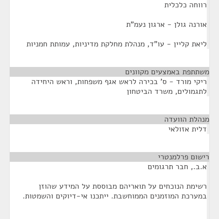
רווחה כלכלית
אורנה גולן - ארגון נעמ"ת
ליאת קליין - עו"ד, מנהלת מחלקת מדיניות, עמותת חמניות
משתתפת באמצעים מקוונים
¶
ריקי מורד - ס' בכירה לראש אגף משפחות, וראש היחידה
לתגמולים, משרד הביטחון
מנהלת הוועדה
¶
דלית אזולאי
רישום פרלמנטרי
¶
א.ב., חבר תרגומים
רשימת הנוכחים על תואריהם מבוססת על המידע שהוזן
במערכת המוזמנים הממוחשבת. ייתכנו אי-דיוקים והשמטות.