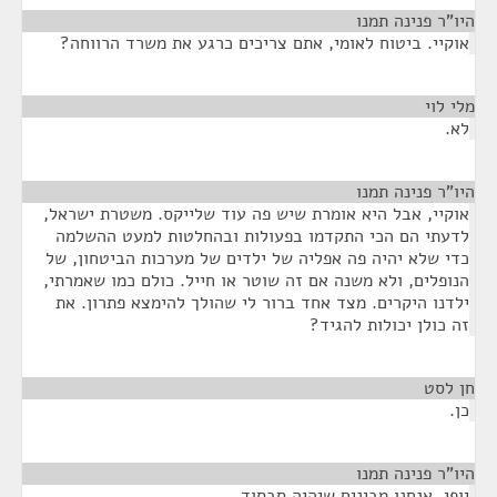
היו"ר פנינה תמנו
¶
אוקיי. ביטוח לאומי, אתם צריכים כרגע את משרד הרווחה?
מלי לוי
¶
לא.
היו"ר פנינה תמנו
¶
אוקיי, אבל היא אומרת שיש פה עוד שלייקס. משטרת ישראל,
לדעתי הם הכי התקדמו בפעולות ובהחלטות למעט ההשלמה
כדי שלא יהיה פה אפליה של ילדים של מערכות הביטחון, של
הנופלים, ולא משנה אם זה שוטר או חייל. כולם כמו שאמרתי,
ילדנו היקרים. מצד אחד ברור לי שהולך להימצא פתרון. את
זה כולן יכולות להגיד?
חן לסט
¶
כן.
היו"ר פנינה תמנו
¶
יופי. אנחנו מבינים שיהיה סבסוד.