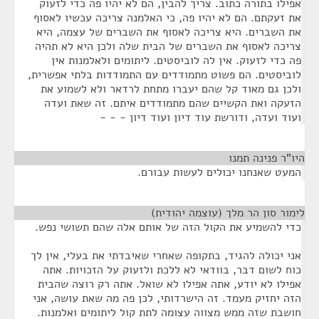
אפילו בתורה כתוב. צריך להבין, הם לא יהיו פה כדי לזעוק
את זעקתם. הם לא יהיו פה, כי האלמנה צריכה עכשיו לאסוף
את השברים. היא צריכה לאסוף את השברים של עצמה, היא
צריכה לאסוף את השברים של הבית שלה ולכן היא לא תהיה
פה כדי לזעוק. אין לה לוביסטים. ליתומים ולאלמנות אין
לוביסטים. הם פשוט מתמודדים עם התמודדות בלתי אפשרית,
ולכן גם מאוד קל שהם יעברו מתחת לרדאר ולא לשמוע את
הזעקה ואת הקשיים שהם מתמודדים איתם. זה שאת ועדה
ועוד ועדה, ודורשת עוד דיון ועוד דיון - - -
היו"ר פנינה תמנו
¶
המעט שאנחנו יכולים לעשות עבורם.
לימור סון הר מלך (עוצמה יהודית)
¶
כדי להשמיע את הקול הזה של אותם אלה שהם תשושי נפש.
אני יכולה להגיד, בתקופה שאחרי שאיבדתי את בעלי, אין לך
כוח לשום דבר, בוודאי לא ללכת ולזעוק על הזכויות. אתה
אפילו לא יודע, אתה אפילו לא שואל. אתה רק רוצה שהבית
הזה יחזיק מעמד. זה הישרדותי, לכן פה מה שאת עושה, אני
חושבת שזה ממש מצווה עצומה לתת קול ליתומים ואלמנות.