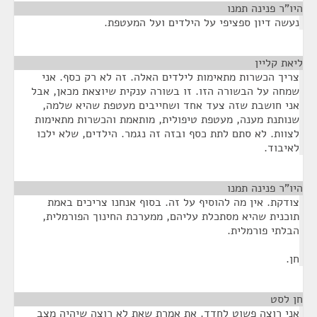
היו"ר פנינה תמנו
¶
נעשה דיון ספציפי על הילדים ועל המעטפת.
ליאת קליין
¶
צריך הכשרות מתאימות לילדים האלה. זה לא רק כסף. אני
שמחה על הבשורה הזו. זו בשורה ענקית שיוצאת מכאן, אבל
אני חושבת שזה צעד אחד ושחייבים מעטפת שהיא שלמה,
שנותנת מענה, מעטפת טיפולית, מותאמת והכשרות מתאימות
לצוות. לא סתם לתת כסף ובזה זה נגמר. הילדים, שלא ילכו
לאיבוד.
היו"ר פנינה תמנו
¶
צודקת. אין מה להוסיף על זה. בסוף אנחנו צריכים באמת
תוכנית שהיא מסתכלת עליהם, ממערכת החינוך הפורמלית,
הבלתי פורמלית.
חן.
חן לסט
¶
אני רוצה פשוט לחדד. את אמרת שאת לא רוצה שיהיה מצב