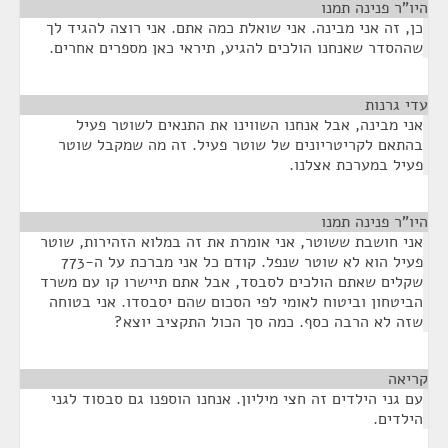
היו"ר פנינה תמנו
¶
כן, זה אני מבינה. אני שואלת כמה אתם. אני רוצה להגיד לך
שההסדר שאנחנו הולכים להגיע, תיראי כאן מספרים אחרים.
עדי גרנות
¶
אני מבינה, אבל אנחנו השווינו את התנאים לשוטר פעיל
בהתאם לקריטריונים של שוטר פעיל. זה מה שמקבל שוטר
פעיל במערכת אצלנו.
היו"ר פנינה תמנו
¶
אני חושבת ששוטר, אני אומרת את זה במלוא הזהירות, שוטר
פעיל הוא לא שוטר שנפל. קודם כל אני מברכת על ה-773
שקלים שאתם הולכים לסבסד, אבל אתם תיישרו קו עם משרד
הביטחון וביטוח לאומי לפי הסכום שהם יסבסדו. אני בטוחה
שזה לא הרבה כסף. כמה סך הכול התקציב יוצא?
קריאה
¶
עם גני הילדים זה חצי מיליון. אנחנו הוספנו גם סבסוד לגני
הילדים.