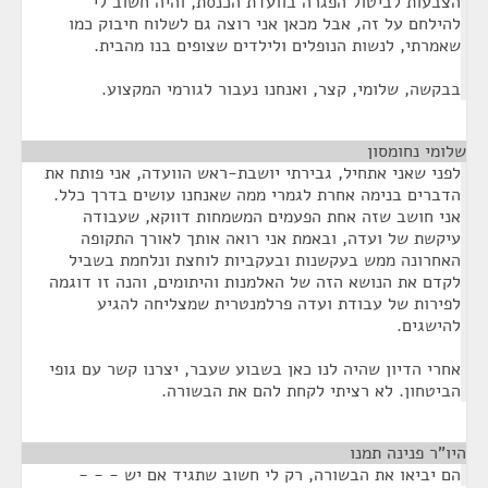
הצבעות לביטול הפגרה בוועדת הכנסת, והיה חשוב לי
להילחם על זה, אבל מכאן אני רוצה גם לשלוח חיבוק כמו
שאמרתי, לנשות הנופלים ולילדים שצופים בנו מהבית.
בבקשה, שלומי, קצר, ואנחנו נעבור לגורמי המקצוע.
שלומי נחומסון
¶
לפני שאני אתחיל, גבירתי יושבת-ראש הוועדה, אני פותח את
הדברים בנימה אחרת לגמרי ממה שאנחנו עושים בדרך כלל.
אני חושב שזה אחת הפעמים המשמחות דווקא, שעבודה
עיקשת של ועדה, ובאמת אני רואה אותך לאורך התקופה
האחרונה ממש בעקשנות ובעקביות לוחצת ונלחמת בשביל
לקדם את הנושא הזה של האלמנות והיתומים, והנה זו דוגמה
לפירות של עבודת ועדה פרלמנטרית שמצליחה להגיע
להישגים.
אחרי הדיון שהיה לנו כאן בשבוע שעבר, יצרנו קשר עם גופי
הביטחון. לא רציתי לקחת להם את הבשורה.
היו"ר פנינה תמנו
¶
הם יביאו את הבשורה, רק לי חשוב שתגיד אם יש - - -