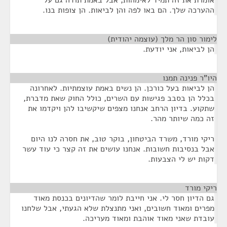
אומרת את זה תמיד לאימהות, אבל באמת תודה גם על
ההערכה שלך. הם באו לפה והן לביאות. הן צופות בנו.
לימור סון הר מלך (עוצמה יהודית)
¶
הן לביאות, אני יודעת.
היו"ר פנינה תמנו
¶
הן לביאות בעל כורכן. הן נשים באמת עוצמתיות. לאחרונה
בכלל הן בסבב פגישות עם השרים, כולל החוק שאת מדברת,
שתקוע. בדיון הרחב אנחנו מצפים שיקשיבו להן ויקדמו את
זה כמה שיותר מהר.
ריקי מורד, משרד הביטחון, בוקר טוב, את חסרה לנו היום
אבל בנסיבות חשובות. אנחנו עושים את זה קצר כי עוד עשר
דקות יש לי הצבעות.
ריקי מורד
¶
גם הדיון חסר לי. אני חייבת לומר שהדיונים בכנסת מאוד
מפרים ומאוד חשובים, ואני מתנצלת שלא הגעתי, אבל שלחנו
עובדת שאני מאוד אוהבת ומאוד מעריכה.