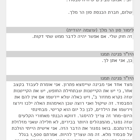
שלום, חברת הכנסת סון הר מלך.
לימור סון הר מלך (עוצמה יהודית)
¶
זה חוק שלי. אם אפשר יהיה לדבר ממש שתי דקות.
היו"ר פנינה תמנו
¶
כן, אני אתן לך.
היו"ר פנינה תמנו
¶
מצד אחד אני מבינה שיימצא פתרון. אני אומרת לעבוד בקצב
אחר, כי יש את הקייטנות שבתחילת החופש, יש את הקייטנות
שזה נקרא מחזור ב', ויש כאלה שלא יירשמו אם אין להם את
הסבסוד. זה שיקול ואני רוצה שכן האימהות האלה ילכו וירצו
וירשמו את הילדים, לכן כל יום הוא קריטי. מבחינתי
היום-מחר זה צריך להיסגר. דווקא הבנתי מאחורי הקלעים
שזה נסגר, מהמנהלים היותר בכירים, לא חלילה שאני מזלזלת
בדרגתכם. בואו נסגור את הדבר הזה. אני אישית הייתי הולכת
על סבסוד מלא. זה מה שצריך להיות. אמרתם 1,500 בגלל