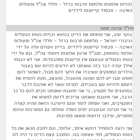
זכויות אלמנות מלחמת חרבות ברזל - חללי צה"ל ופעולות
האיבה - סבסוד קייטנות לילדים
היו"ר פנינה תמנו
¶
בוקר טוב, אני פותחת את הדיון בנושא זכויות נשות הנופלים
וגיבורי ישראל – מלחמת חרבות ברזל – חללי צה"ל ופעולות
האיבה – סבסוד קייטנות לילדים. בדיון הקודם עלה על ידי
שלומי נחומסון, מנכ"ל ארגון אלמנות ויתומי צה"ל, וגם על ידי
נשות הנופלים שבעצם אין קייטנות מסובסדות. אני לא הבנתי
אילך קורה דבר כזה שאנחנו לא יודעים להיות שם בעבור
הילדים המתוקים שאיבדו את היקר להם מכול, לאפשר להם
חופש שבו יש להם הפוגה מהשכול, מהכאב, מעט להסיח את
דעתם ולהיות שם בשבילם. למרות שאני לא אוהבת לדבר
במושגים של תקציב, כי אני חושבת שאנחנו חבים להם כל כך
הרבה, אני חושבת שאנחנו צריכים לדעת למצוא את
התקציבים, ואני שמחה לומר שגם הישיבה הזאת תהיה קצרה
כי אני מבינה שבשבוע ימים האלה שחלפו גם המערכות שינסו
מותניים, שילבו זרועות ומצאו פתרונות.
אני רוצה להתחיל דווקא איתך, שלומי, וגם לחבק מכאן את כל
נשות הנופלים, למי שצופה בנו. התעכב קצת הדיון כי היה לנו