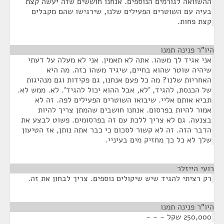
ההשוואה לגורמים הנוספים. אנחנו חוששים שזה יעשה קצת
בעיה עם השוטרים הפעילים שלנו, שירגישו שהם מקבלים
קצת פחות.
היו"ר פנינה תמנו
¶
אני אגיד לך משהו. אתה לא תאמין. אני לא מעלה על דעתי
שיהיה שוטר שהוא בחיים, שיגיד משהו כזה. מה היא
האחריות שלנו? מה כל פעם אנחנו, גם פקידות וגם מנהיגות
של הכנסת, להגיד, 'לא, אבל ההוא יכול להגיד'. לא. ממש לא.
תביא אותם אליי. שיבואו השוטרים הפעילים לפה. זה לא
אמור להיות בפרסום. אנחנו חושבים שהמתן צריך להיות
בצנעה. גם לא צריך ללכת עם זה בפרסומים. פשוט לבצע את
הדבר הזה. זה לא קשור לסכום כי כבר אתה נותן, אז הטיעון
שלך לא כל כך מחזיק מים בעיניי.
רועי הייזלר
¶
רק רציתי להגיד שיש שיקולים נוספים. צריך לבחון את זה.
היו"ר פנינה תמנו
¶
250,000 שקל - - -