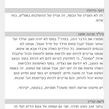
רועי הייזלר
¶
זה לא העניין של הכסף, זה עניין של ההשלכות באמ"ש, כוח
אדם.
היו"ר פנינה תמנו
¶
תפתרו את הדבר הזה, בסדר? בסוף לא יהיה מצב שילד של
שוטר שנפל יקבל פחות מילד של חייל שנפל. אנחנו לא
נכנסים להשוואות. כל הילדים האלה איבדו אבא או אימא.
אנחנו צריכים להיות שם ולראות אותם ולעשות הכול שיקבלו
איזה "הפוגה", כי לחלוטין לגרום להם לא להיות בתוך הכאב
או העצב, לא יודעת אם נצליח. בסוף האימהות הלביאות
האלה עושות את זה יום-יום, אבל אנחנו את המעט. זה באמת
המעט אבל זה משנה חיים. לפעמים יש כסף קטן וסיוע קטן
שהוא יכול להיות, והם צריכים להיות בקייטנות הכי טובות.
יש מישהו שרוצה לומר משהו? חמניות, בבקשה, יקירתי.
ליאת קליין
¶
בוקר טוב ושוב תודה. אני גם שמחה על עצם הדיון ועל זה