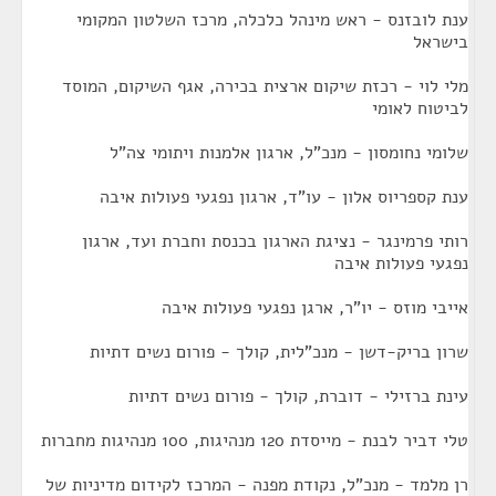
ענת לובזנס - ראש מינהל כלכלה, מרכז השלטון המקומי
בישראל
מלי לוי - רכזת שיקום ארצית בכירה, אגף השיקום, המוסד
לביטוח לאומי
שלומי נחומסון - מנכ"ל, ארגון אלמנות ויתומי צה"ל
ענת קספריוס אלון - עו"ד, ארגון נפגעי פעולות איבה
רותי פרמינגר - נציגת הארגון בכנסת וחברת ועד, ארגון
נפגעי פעולות איבה
אייבי מוזס - יו"ר, ארגן נפגעי פעולות איבה
שרון בריק-דשן - מנכ"לית, קולך - פורום נשים דתיות
עינת ברזילי - דוברת, קולך - פורום נשים דתיות
טלי דביר לבנת - מייסדת 120 מנהיגות, 100 מנהיגות מחברות
רן מלמד - מנכ"ל, נקודת מפנה - המרכז לקידום מדיניות של