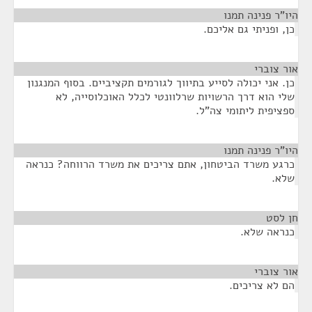
היו"ר פנינה תמנו
¶
כן, ופניתי גם אליכם.
אור צוברי
¶
כן. אני יכולה לסייע בתיווך לגורמים תקציביים. בסוף המנגנון
שלי הוא דרך הרשויות שרלוונטי לכלל האוכלוסייה, לא
ספציפית ליתומי צה"ל.
היו"ר פנינה תמנו
¶
כרגע משרד הביטחון, אתם צריכים את משרד הרווחה? כנראה
שלא.
חן לסט
¶
כנראה שלא.
אור צוברי
¶
הם לא צריכים.