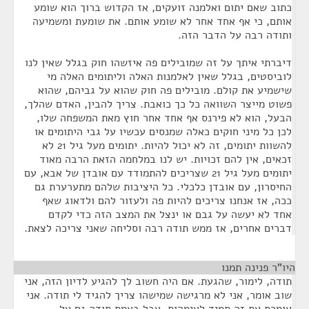
כתוב שאם יתום ואלמנה זועקים, אז הקדוש ברוך הוא שומע
אותם, כי אף אחד אחר לא שומע אותם. את שומעת ומשמיעה
ותודה רבה על הדבר הזה.
דיברתי איתך על זה שמובילים פה איזשהו חוק בגלל שאין לנו
לוביסטים, בגלל שאין לאלמנות האלה וליתומים האלה מי
שישמיע את קולם. מובילים פה חוק שהוא על גביהם, שהוא
פשוט מייצר השוואה כל כך כואבת. צריך להבין, האדם שהלך,
הבעל, הוא לא פירנס אף אחד אחר חוץ מאת המשפחה שלו,
לכן כל מיני חוקים כאלה שמנסים עכשיו על גבי היתומים או
להשוות יתומים, זה לא יכול להיות. יתומים מעל גיל 21 לא
זכאים, אין להם זכויות. יש לנו במלחמה הזאת הרבה מאוד
יתומים מעל גיל 21 שצריכים להתמודד עם אובדן של אבא, עם
החיסרון, עם אובדן כלכלי. כל היציבות שלהם מתערערת גם
ככה, אז אנחנו צריכים להיות פה ולעזור להם ולדאוג שאף
אחד לא יעשה על גבם או ינצל את המצב הזה כדי לקדם
דברים אחרים, אז ממש תודה רבה וסליחה שאני צריכה לצאת.
היו"ר פנינה תמנו
¶
תודה, לימור, שהגעת. אם היה חשוב לך להגיע לדיון הזה, אני
שוב אומר, אני לא מרגישה שמישהו צריך להגיד לי תודה. אני