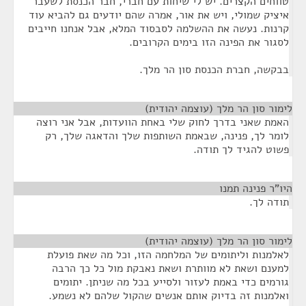
טווחים הקצרים. יש לי שיחות עם חברי, חבר הכנסת לשעבר
איציק שמולי, ויש את אור, אמרה שהם יודעים גם להביא עוד
קרנות. נעשה את ההשלמה לסבסוד המלא, אבל אנחנו חייבים
לסגור את הפינה הזו בימים הקרובים.
בבקשה, חברת הכנסת סון הר מלך.
לימור סון הר מלך (עוצמה יהודית)
¶
האמת שאני בדרך לחוק שלי באחת הוועדות, אבל אני רוצה
לומר לך, פנינה, שבאמת השותפות שלך והדאגה שלך, רק
פשוט להגיד לך תודה.
היו"ר פנינה תמנו
¶
תודה לך.
לימור סון הר מלך (עוצמה יהודית)
¶
לאלמנות וליתומים של המלחמה הזו, וכל מה שאת פועלת
למענם ושאת לא מוותרת ושאת נאבקת מול כל כך הרבה
גורמים כדי באמת לעזור ולסייע בכל מה שניתן. יתומים
ואלמנות זה בדיוק אותם אנשים שהקול שלהם לא נשמע.