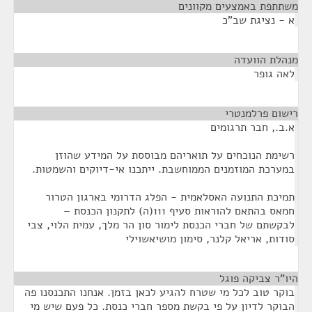
משתתפת באמצעים מקוונים
¶
א - נציגת שב"כ
מנהלת הוועדה
¶
לאה גופר
רישום פרלמנטרי
¶
א.ב., חבר תרגומים
רשימת הנוכחים על תואריהם מבוססת על המידע שהוזן
במערכת המוזמנים הממוחשבת. ייתכנו אי-דיוקים והשמטות.
תמיכת התנועה האסלאמית - הפלג הדרומי בארגון הטרור
חמאס בהתאם להוראות סעיף 111(ה) לתקנון הכנסת –
לבקשתם של חברי הכנסת לימור סון הר מלך, עמית הלוי, צבי
סודות, אריאל קלנר, סימון מושיאשוילי
היו"ר צביקה פוגל
¶
בוקר טוב לכל מי שטרח להגיע לכאן בזמן. אנחנו התכנסנו פה
הבוקר לדיון על פי בקשת מספר חברי כנסת. כל פעם שיש מי