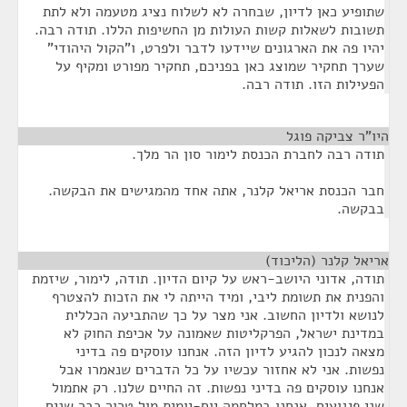
שתופיע כאן לדיון, שבחרה לא לשלוח נציג מטעמה ולא לתת
תשובות לשאלות קשות העולות מן החשיפות הללו. תודה רבה.
יהיו פה את הארגונים שיידעו לדבר ולפרט, ו"הקול היהודי"
שערך תחקיר שמוצג כאן בפניכם, תחקיר מפורט ומקיף על
הפעילות הזו. תודה רבה.
היו"ר צביקה פוגל
¶
תודה רבה לחברת הכנסת לימור סון הר מלך.
חבר הכנסת אריאל קלנר, אתה אחד מהמגישים את הבקשה.
בבקשה.
אריאל קלנר (הליכוד)
¶
תודה, אדוני היושב-ראש על קיום הדיון. תודה, לימור, שיזמת
והפנית את תשומת ליבי, ומיד הייתה לי את הזכות להצטרף
לנושא ולדיון החשוב. אני מצר על כך שהתביעה הכללית
במדינת ישראל, הפרקליטות שאמונה על אכיפת החוק לא
מצאה לנכון להגיע לדיון הזה. אנחנו עוסקים פה בדיני
נפשות. אני לא אחזור עכשיו על כל הדברים שנאמרו אבל
אנחנו עוסקים פה בדיני נפשות. זה החיים שלנו. רק אתמול
שני פיגועים. אנחנו במלחמה יום-יומית מול טרור כבר שנים.