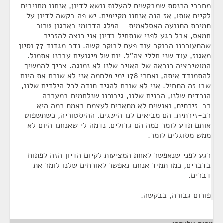
מחברי הכנסת שמבקשים להעלות נושא לדיון, אנחנו מחויבים
לקיים אותו, אז הנה אנחנו מקיימים. יש פה בקשה לדיון על
תמיכת התנועה האסלאמית – הפלג הדרומי בארגון טרור
חמאס, אבל רגע לפני שנתחיל בדיון אני רוצה להזכיר
שהתעוררנו הבוקר עוד פעם לבוקר קשה. נדב מגדוד 77 וסיון
מאגוז, עוד שני חללי צה"ל. יום של פיגועים עברנו אתמול.
המוטיבציה כנראה של האויב שלנו לא נמוגה. צריך להמשיך
להתמודד איתה, ואחרי 178 ימי מלחמה אני לא שוכח את היום
שבו זה התחיל. אני לא שוכח להגיד תודה לכל הילדים שלנו,
הנכדים שלנו, הבנים שלנו, גיבורנו שנלחמים במערכה
רב-זירתית, ואנשים לא מתארים לעצמם באמת כמה היא
רב-זירתית. הם מביאים לנו הישגים. ההיסטוריה, כשתשפוט
אותם תדע לומר כמה הם גדולים. נדמה לי שאנחנו היום לא
ממש מסוגלים לומר.
רגע לפני שנאפשר לאחת המציעות לקיום הדיון הזה לפתוח
בדברים, כמו תמיד אנחנו נאפשר לאורחים שלנו לומר את
דברים.
פורום גבורה, בבקשה.