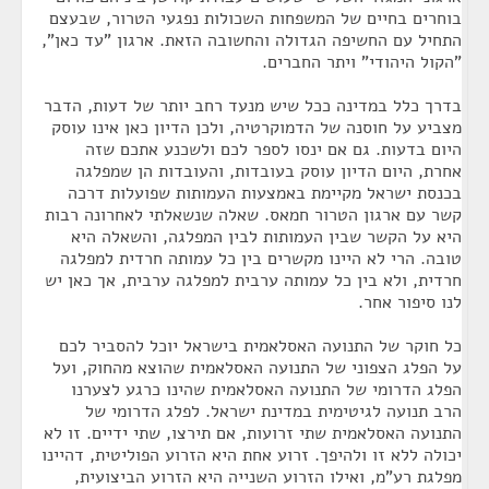
בוחרים בחיים של המשפחות השכולות נפגעי הטרור, שבעצם
התחיל עם החשיפה הגדולה והחשובה הזאת. ארגון "עד כאן",
"הקול היהודי" ויתר החברים.
בדרך כלל במדינה ככל שיש מנעד רחב יותר של דעות, הדבר
מצביע על חוסנה של הדמוקרטיה, ולכן הדיון כאן אינו עוסק
היום בדעות. גם אם ינסו לספר לכם ולשכנע אתכם שזה
אחרת, היום הדיון עוסק בעובדות, והעובדות הן שמפלגה
בכנסת ישראל מקיימת באמצעות העמותות שפועלות דרכה
קשר עם ארגון הטרור חמאס. שאלה שנשאלתי לאחרונה רבות
היא על הקשר שבין העמותות לבין המפלגה, והשאלה היא
טובה. הרי לא היינו מקשרים בין כל עמותה חרדית למפלגה
חרדית, ולא בין כל עמותה ערבית למפלגה ערבית, אך כאן יש
לנו סיפור אחר.
כל חוקר של התנועה האסלאמית בישראל יוכל להסביר לכם
על הפלג הצפוני של התנועה האסלאמית שהוצא מהחוק, ועל
הפלג הדרומי של התנועה האסלאמית שהינו כרגע לצערנו
הרב תנועה לגיטימית במדינת ישראל. לפלג הדרומי של
התנועה האסלאמית שתי זרועות, אם תירצו, שתי ידיים. זו לא
יכולה ללא זו ולהיפך. זרוע אחת היא הזרוע הפוליטית, דהיינו
מפלגת רע"מ, ואילו הזרוע השנייה היא הזרוע הביצועית,