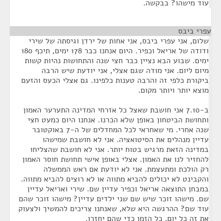
עוד מישהו? בבקשה.
עפרי ביבס
¶
שלום, אני עפרי ביבס, אני אחות של ירדן וגיסתה של שירי
ודודה של אריאל וכפיר. היום אנחנו כבר 178 ימים, תיכף 180
ימים. שבוע הבא נציין כבר חצי שנה והתחושות נהיות קשות
מיום ליום. אני מודה שגם אצלי, אני יודעת שיש הרבה
ביקורת כלפי זה והרבה טענות כלפינו. גם אצלי הכעס והזעם
מוצא יותר ויותר מקום.
ב-7.10 אני חושבת שאצל כל אזרחי המדינה התערער האמון
ותחושת הביטחון באופן שלא הכרנו. אנחנו היום כמעט חצי
שנה אחרי. מי שאחראי לכל המחדלים של ה-7 באוקטובר
עדיין מנהלים את הסיטואציה. אני לא חושבת שמישהו
במדינה הזאת מרגיש בטוח יותר. אני לא חושבת שהצליחו
להחזיר לנו את האמון. אצלי באופן אישי תחושת חוסר האמון
רק הולכת ומתעצמת. אני לא יודעת אם ראש הממשלה
והקבינט לא יכולים להביא מתווה או לא רוצים להביא מתווה.
במבחן התוצאה אריאל וכפיר עדיין שם. שירי ואריאל עדיין
שם. מישהו זוכר שיש שם שני ילדים עדיין? מישהו זוכר שהם
עוד שם? ההרגשה היא שלא, שאנחנו צריכים להמשיך ולצעוק
את זה כל יום, כל הזמן כדי שהם יחזרו.