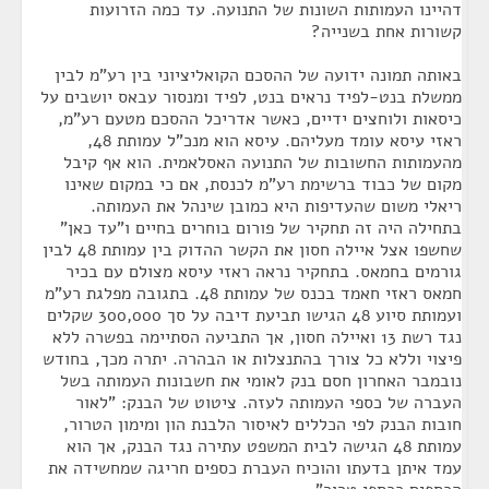
דהיינו העמותות השונות של התנועה. עד כמה הזרועות
קשורות אחת בשנייה?
באותה תמונה ידועה של ההסכם הקואליציוני בין רע"מ לבין
ממשלת בנט-לפיד נראים בנט, לפיד ומנסור עבאס יושבים על
כיסאות ולוחצים ידיים, כאשר אדריכל ההסכם מטעם רע"מ,
ראזי עיסא עומד מעליהם. עיסא הוא מנכ"ל עמותת 48,
מהעמותות החשובות של התנועה האסלאמית. הוא אף קיבל
מקום של כבוד ברשימת רע"מ לכנסת, אם כי במקום שאינו
ריאלי משום שהעדיפות היא כמובן שינהל את העמותה.
בתחילה היה זה תחקיר של פורום בוחרים בחיים ו"עד כאן"
שחשפו אצל איילה חסון את הקשר ההדוק בין עמותת 48 לבין
גורמים בחמאס. בתחקיר נראה ראזי עיסא מצולם עם בכיר
חמאס ראזי חאמד בכנס של עמותת 48. בתגובה מפלגת רע"מ
ועמותת סיוע 48 הגישו תביעת דיבה על סך 300,000 שקלים
נגד רשת 13 ואיילה חסון, אך התביעה הסתיימה בפשרה ללא
פיצוי וללא כל צורך בהתנצלות או הבהרה. יתרה מכך, בחודש
נובמבר האחרון חסם בנק לאומי את חשבונות העמותה בשל
העברה של כספי העמותה לעזה. ציטוט של הבנק: "לאור
חובות הבנק לפי הכללים לאיסור הלבנת הון ומימון הטרור,
עמותת 48 הגישה לבית המשפט עתירה נגד הבנק, אך הוא
עמד איתן בדעתו והוכיח העברת כספים חריגה שמחשידה את