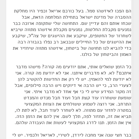
הם הפכו לאיזשהו סמל. בעל כורכם אריאל וכפיר היו מחלקת
ההסברה של מדינת ישראל בתחילת המלחמה הזאת, אבל
שכחו אותם והם עדיין שם. התחושה שלי שתקופה ארוכה כבר
נמנעים מקבלת החלטות, נמנעים מקבלת איזשהו מתווה שיביא
לשחרור של החטופים, שיקבע את ההישגים של צה"ל, שיקבע
את ההישגים של כל החיילים שבכאב רב נפלו בגבורה רבה
כדי להביא לנו תחושה של ביטחון, איזשהו מתווה שיחזיר את
האמון והביטחון של כולנו.
כל הזמן שואלים אותי, אתם יודעים מה קורה? מישהו מדבר
איתכם? לא. לא מדברים איתנו. אני לא יודעת מה קורה. אני
לא יודעת למי להאמין. יש לי רק את החדשות להקשיב להן
לצערי הרב, כי יש הרבה אי דיוקים ויש הרבה סילופים, אבל
זה מקור המידע שיש לי כי אף אחד לא מדבר איתי. אני
שומעת ששחררו עוד קצת חבל ועוד חבל מנדט והמנדט
התרחב. אני רוצה לשמוע ששולחים את הצוות המקצועי
במטרה לחזור עם מתווה. לא לשחרר לעוד חבל, לא לתת לו,
תביא את זה, תחזור לפה, תלך לשם. אין להם את הזמן הזה.
אין את הזמן. תנו לדרג המקצועי לעשות את העבודה שלהם.
כבר חצי שנה אני מחכה לירדן, לשירי, לאריאל ולכפיר. יש לי