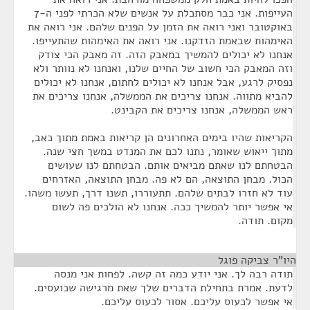
העייפות. אני כבר מסתכלת על אנשים שלא הכרתי לפני ה-7
באוקטובר ואני רואה את הזמן על הפנים שלהם. אני רואה את
האימהות שבאמת הזדקנו. אני רואה את האימהות שהתעייפו.
אנחנו לא יכולים להמשיך במאבק הזה. זה מאבק הכי צודק
וזה המאבק הכי חשוב של החיים שלנו, ואנחנו לא נוותר ולא
נפסיק לרגע, אבל אנחנו לא יכולים לחתום, אנחנו לא יכולים
להביא מתווה. אנחנו צריכים את הממשלה, אנחנו צריכים את
ראש הממשלה, אנחנו צריכים את הקבינט.
הקריאות שהיו בימים האחרונים הן קריאות באמת מתוך כאב,
מתוך ייאוש שאומר, נתנו לכם את המנדט במשך חצי שנה.
הבטחתם לנו שאתם מביאים אותם. הבטחתם לנו שעושים
הכול. מבחן התוצאה, הם לא פה. מבחן התוצאה, האזרחים
עוד לא חזרו לבתים שלהם. תתעוררו, תשנו דרך, תעשו משהו.
אי אפשר יותר להמשיך ככה. אנחנו לא הולכים פה לשום
מקום. תודה.
היו"ר צביקה פוגל
¶
תודה רבה לך. אני יודע כמה זה קשה. לפחות אני מנסה
לדעת. אמרת בתחילת הדברים שלך שאת מרגישה שכועסים.
אי אפשר לכעוס עליכם. אסור לכעוס עליכם.