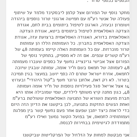
הכספים ככספי טרור".
מחקר נוסף של הפורום אצל קלמן ליבסקינד מלמד על שיתוף
פעולה של אנשי רע"מ עם חמישה ארגוני טרור נוספים ביהודה
ושומרון ובעזה, הארגון לטיפול ביתומים בבית לחם, אגודת
הצדקה האסלאמית לטיפול ביתומים ביטא, אגודת הצדקה
האסלאמית בדורא, האגודה האסלאמית ברצועת עזה, אגודת
הצדקה האסלאמית בחברון. כל העמותות הללו הן עמותות
טרור מוכרזות. עם כל העמותות האלה קיימו בעמותה 48 של
רע"מ קשרים ענפים. אם זה לא מספיק, בתחקיר נוסף של
הפורום אצל אבישי גרינצייג נחשף על כספים שעברו מעמותה
48 לעמותה של חמאס בשם ח'יר אומה, עמותה שבגין שיוכה
לחמאס, אזרח ישראל שתרם לה כסף יושב במעצר בגין תמיכה
בטרור. לא רק זאת, אלחנן גרונר חשף ב"קול היהודי" ובערוץ
14 אצל אריאל סגל פעילויות נוספות של ח'יר אומה ועמותה
48, כגון מחנה קיץ משותף לילדים, שמי שמובילה אותו היא
חברת מועצת השורא של התנועה האסלאמית ששולטת ברע"מ
ואחת הנשים החזקות בתנועה, לכן ביקשנו את הדיון הזה היום
כדי לראות כיצד יתכן שפעם אחר פעם נחשף קשר בין מפלגת
ועמותותיה לחמאס, אך בפועל הקשר נמשך ואילו רע"מ
מתמודדת לגיטימית בבחירות לכנסת.
אני מבקשת למחות על הזלזול של הפרקליטות שביקשנו