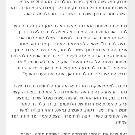
מורם, הוא עשה בחיוך. פרצה המלחמה, הוא החליט שהוא
עושה תמונות עם כל החברים, עם כל בן אדם שהוא הכיר, בוא
נעשה תמונה, חיוך שנזכור משהו טוב מהמלחמה הזאת.
בתחילת המלחמה הוא כתב לעצמו איזה יומן קטן בשביל קצת
לסדר את המחשבות. הוא כנראה ציפה להיכנס לעזה בדרך
כזאת או אחרת, אז הוא כתב לעצמו: "שאלו אותי למה אני
רוצה להיכנס", שאלה לגיטימית. לא כל בן אדם בא ואומר,
אני רוצה להיכנס לתוך שטחי לחימה, אני רוצה להיכנס לתוך
התופת הזאת, אז הוא ענה לעצמו "כי זו זכות אמיתית להילחם
מלחמת מצווה על הבית והעם". אוקיי, אבל לא מפחיד? אז
הוא אמר "הפחד להיפגע קיים אצל כולם, אך איזשהו גיבור
כובש את יצרו? שמח להיות כאן, אוהב את העם והארץ".
בשבת לפני שאלקנה נהרג הוא היה עם הלוחמים מגדוד 7220
בתוך הרצועה, והוא ראה שהאווירה של החיילים בפלוגה קצת
מדוכדכת, אז הוא החליט לעשות פשוט מעגל שירה באמצע
עזה, להעלות את הרוח של הלוחמים. בדרך כלל זה לוקח
חמש דקות, עשר דקות, לאנשים נמאס, והוא הצליח למשוך
את הלוחמים לשיר וקצת להתעורר, קצת להעיר עוד חיות, עוד
שמחה.
כאח שגם אני גויסתי למלחמה ממש בשמחת תורה, בשבת,