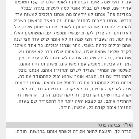
עברה חצי שנה. איפה הביטחון הלאומי שלנו ש-134 חטופים
עדיין שם, שאין לנו בכלל אופק למה לעשות בעזה ובכלל
במדינה פה? אנחנו לא יודעים מה אנחנו הולכים לעשות עוד
חודש. אנחנו חייבים להחזיר אותם. זה הצעד הראשון בשביל
להתחיל להחזיר את הביטחון הלאומי ואת הביטחון שלנו, של
האזרחים. זה צריך לקרות עכשיו ומספיק עם המשחקים האלה.
אין זמן. זה שעברה חצי שנה זה לא אומר שיש עוד חצי שנה
שהם יכולים להיות בשבי. מחר אנחנו יכולים, כל אחד מאיתנו
לקבל טלפון שהאח שלנו, שהאחות שלנו כבר לא איתנו ויש
שם גופה, וזה מה שיקרה אם הם לא יחזרו לפה עכשיו. אין
זמן. זה עכשיו. מספיק עם המשחקים. פשוט תחזירו אותם.
תשלמו את המחיר שצריך לשלם ותחזירו אותם. אנחנו נוכל
להתמודד עם זה. הצבא אומר שהוא יכול להתמודד עם זה.
אנחנו נוכל להתמודד עם זה ולחסל את חמאס. אנחנו יודעים
שזה לא יקרה עכשיו, זה לא יקרה בחודש הקרוב, זה לא
יקרה בחודשיים הקרובים. זה ייקח שנים. הדבר הראשון זה
להחזיר אותם. גם לצבא יהיה יותר קל להתמודד שם בעזה.
תחזירו אותם קודם כל. עכשיו. תודה.
היו"ר צביקה פוגל
¶
תודה לך. היטבת לתאר את זה ולשתף אותנו ברגשות. תודה.