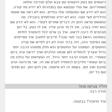
ויוצאים עם נשק ויוצאים עם צבא שלם ומדינה שלמה
מאחוריהם. אח שלי שנמצא שם במנהרות לא יודע מה קורה.
הוא לא יודע אם המשפחה שלו בחיים. הוא לא ראה את אשתו
והילדים חצי שנה. הוא לא יודע שנלחמים בשבילו. מה
שחמאס מראה להם זה דברים אחרים לגמרי. הוא לא יודע אם
הוא יחיה בערב. אין לו מי שיגן עליו. אין לו נשק. כל יום
מכוונים לו רובה לראש. איך בן אדם יכול להמשיך לחיות
בתחושה הזאת כבר חצי שנה? חייבים לחשוב איך מסיימים
את הסיפור הזה, וזה ברור שזה לא רק לסיים את עניין
החטופים. המתווה של החטופים הוא חלק ממשהו הרבה יותר
גדול שצריך להחליט לאן אנחנו הולכים ואיך ייראה עזה ביום
שאחרי. זה משהו הרבה יותר גדול. זה המציאות של כולנו פה
ביום שאחרי וחייבים להתחיל לקדם את זה. אני מרגישה שיש
סחבת ואין זמן. באמת זה לא סיסמה. אין להם זמן. הם מתים
שם כל יום.
היו"ר צביקה פוגל
¶
תודה רבה.
עוד מישהו? בבקשה.