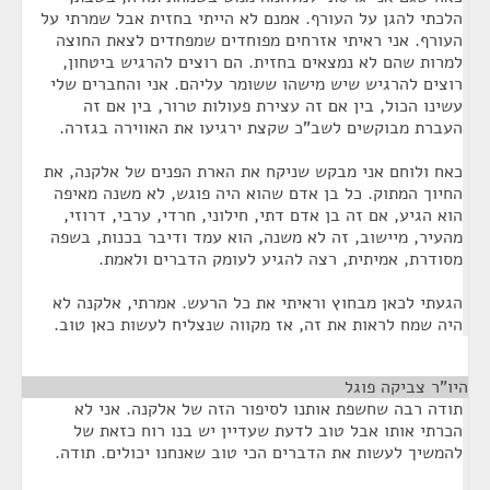
הלכתי להגן על העורף. אמנם לא הייתי בחזית אבל שמרתי על
העורף. אני ראיתי אזרחים מפוחדים שמפחדים לצאת החוצה
למרות שהם לא נמצאים בחזית. הם רוצים להרגיש ביטחון,
רוצים להרגיש שיש מישהו ששומר עליהם. אני והחברים שלי
עשינו הכול, בין אם זה עצירת פעולות טרור, בין אם זה
העברת מבוקשים לשב"כ שקצת ירגיעו את האווירה בגזרה.
כאח ולוחם אני מבקש שניקח את הארת הפנים של אלקנה, את
החיוך המתוק. כל בן אדם שהוא היה פוגש, לא משנה מאיפה
הוא הגיע, אם זה בן אדם דתי, חילוני, חרדי, ערבי, דרוזי,
מהעיר, מיישוב, זה לא משנה, הוא עמד ודיבר בכנות, בשפה
מסודרת, אמיתית, רצה להגיע לעומק הדברים ולאמת.
הגעתי לכאן מבחוץ וראיתי את כל הרעש. אמרתי, אלקנה לא
היה שמח לראות את זה, אז מקווה שנצליח לעשות כאן טוב.
היו"ר צביקה פוגל
¶
תודה רבה שחשפת אותנו לסיפור הזה של אלקנה. אני לא
הכרתי אותו אבל טוב לדעת שעדיין יש בנו רוח כזאת של
להמשיך לעשות את הדברים הכי טוב שאנחנו יכולים. תודה.