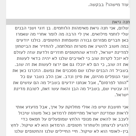
עוד מישהו? בבקשה.
חנה גיאת
¶
שלום, אני חנה גיאת מאימהות הלוחמים. בן זוגי ושני הבנים
שלי לוחמי מילואים. אין לי הרבה מה לומר אחרי מה שאמרו
כאן חברים מפורום גבורה ומשפחות החטופים. כולנו יודעים
כמה חשוב להשיג את מטרות המלחמה, להחזיר את הביטחון
למדינת ישראל, לוודא שהחטופים חוזרים ולדעת שזה לעולם
לא יוכל לקרות שוב כי לאויבים שלנו לא יהיה כדאי לעשות
את זה שוב, כי הם לא יוכלו גם אם ירצו לעשות את זה שוב.
בשביל זה הבנים שלנו שם מסכנים את נפשם. הזכרנו כאן את
שני הנופלים מהיום, את סיון ונדב. אכן הלב נשבר עם כל
"הותר לפרסום", אבל אנחנו יודעים בשביל מה הם עושים את
זה עכשיו שם, בשביל מה הבן והאח עשו זאת, לטובת מדינת
ישראל.
אני חושבת שיש פה אולי מחלוקת על איך, אבל מזעזע אותי
לראות שמדינת ישראל מתייחסת לרמדאן כאל משהו שיכול
לעכב או להאט את מנופי הלחץ שמופעלים על חמאס כדי
להגיע לניצחון ולשחרור חטופים. הרמדאן הוא לא שיקול. לחץ
בין-לאומי הוא לא שיקול. חיי החיילים שלנו והחטופים שלנו