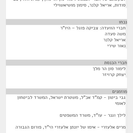
סודות, אריאל קלנר, סימון מושיאשוילי
נכחו
¶
חברי הוועדה: צביקה פוגל – היו"ר
משה סעדה
אריאל קלנר
נאור שירי
חברי הכנסת
¶
לימור סון הר מלך
יצחק קרויזר
מוזמנים
¶
גבי ביטון - קמ"ד אכ"ל, משטרת ישראל, המשרד לביטחון
לאומי
לילך וגנר - עו"ד, משרד המשפטים
מרים אלעזרי - אימו של יונתן אלעזרי הי"ד, פורום הגבורה