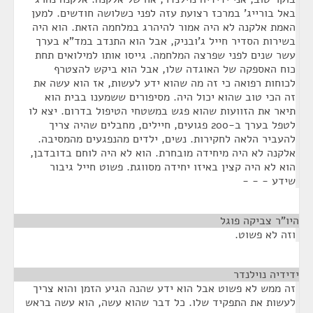
באל בורייג' במרכז רצועת עזה לפני כשלושה חודשים. למען
האמת אלקנה לא היה אמור להיהרג במלחמה הזאת. הוא היה
בשירות הסדיר חייל ג'ובניק, אבל הוא התנדב במד"א בערך
עשר שנים לפני שפרצה המלחמה. גייסו אותו למילואים תחת
כוח האספקה של האוגדה שלו, אבל הוא ביקש להצטרף
לכוחות רפואה כי זה מה שהוא ידע לעשות, אז הוא עשה את
זה הכי טוב שהוא יכול היה. מסיפורים ששמענו בבית הוא
תיאר את הזוועות שהוא פגש במשטחי הטיפול בדרום. יצא לו
לטפל בערך ב-200 פגועים, חיילים, מחבלים שהיה צריך
להעביר הלאה לחקירות. נשים, ילדים מהנפגעים מהמסיבה.
אלקנה לא היה מיחידה מובחרת. הוא לא היה לוחם בדובדבן,
הוא לא היה קצין באיזו יחידה מסווגת. פשוט חייל גיבור
שידע - - -
היו"ר צביקה פוגל
¶
וזה לא פשוט.
ידידיה נוילנדר
¶
זה ממש לא פשוט אבל הוא ידע שהנה הגיע הזמן והוא צריך
לעשות את התפקיד שלו. כל דבר שהוא עשה, הוא עשה בראש