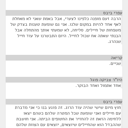
עפרי ביבס
¶
הרבה זעם מופנה כלפינו לצערי, אבל באמת שאני לא מאחלת
לאף אחד להיות במקום שלנו. אני גם שומעת טענות בצדק של
משפחות של חיילים. סליחה, לא שמעתי אותך מהתחלה אבל
הבנתי שאתה אח שכול לחייל. היום התבשרנו על עוד חייל
שנהרג.
קריאה
¶
שניים.
היו"ר צביקה פוגל
¶
אחד אתמול ואחד הבוקר.
עפרי ביבס
¶
חוץ מיום שישי שהיה עוד הרוג. זה פוגע בנו כי אני מדברת
עם חיילים ואני שומעת שכל המטרה שלהם כשהם יצאו
ללחימה הזאת זה להחזיר את החטופים הביתה. אני חושבת
שההבדל הוא שהחיילים שיוצאים, יוצאים עם הצוות שלהם