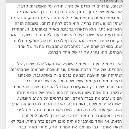
מרים אלעזרי
¶
שלום, קוראים לי מרים אלעזרי. תודה על האפשרות לדבר.
אני אימא של יונתן. יונתן היה טירון בדובדבן. הוא התגייס
באוגוסט האחרון. הוא הספיק להיות חודשיים בצבא, חודשיים
שהיו המאושרות בחייו. הוא חלם להיות לוחם. בשמחת תורה
הוא יצא לחג. הוא התארח במכינת כאייל באופקים, ושהתחילו
האירועים הוא פשוט יצא להילחם. עוד לא היה לו נשק כי הוא
רק חודשיים בצבא. הוא הצטרף לגיבורים של אופקים ונלחם
שם. במארב שהם עשו למחבלים שהתבצרו בחצר של אחד
הבתים, הוא נהרג על גג של אחד הבתים.
אני באתי לכאן כי רציתי להשמיע את הקול שלו, שלנו, של
ההורים, של עוד הרבה אנשים אני חושבת, שרוצים שהבהירות
שהייתה אני חושבת לכמעט כולם ב-7 באוקטובר, שאנחנו
ניצבים מול רוע, מול שפל של המין האנושי. יונתן וכל
הגיבורים של ה-7 באוקטובר וגם כל החיילים שלנו שנלחמים
עכשיו, מה שהם עשו ועושים זה כמו בשיר של מבצע יונתן.
הם משיבים את כבוד האדם. הם נלחמים על הטוב האנושי.
זאת לא זכות שלנו, זאת חובה. יש לנו חובה להכריע את הרע
הזה. אף אחד לא היה מוכן לשלם את המחיר הזה. אם לפני
ה-7 באוקטובר היו אומרים לנו שנצטרך לצאת למלחמה
הזאת, אף אחד מאיתנו לא היה מוכן לשלם כזה מחיר, אבל לא
שאלו אותנו וגבו מאיתנו את המחיר הזה, מחיר מאוד כבד