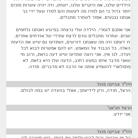
הילדים שלנו, את היקרים שלנו, ישחט, וזה יהיה עשרות מונים
יותר גדול כי הם למדו מה לעשות והם למדו שעל ידי כך
אנחנו נכנעים. אסור לשחרר מחבלים.
אני אתכם לגמרי. הילדה שלי נרצחה בפיגוע ואנחנו נלחמים
שנים. שחרור מחבלים גורם לרצח עתידי של אזרחים אחרים.
זו דעתנו וזה מה שאנחנו דורשים, ושתדעו גם שיש את הדעות
האלה. כל הכבוד על המאמץ. יש להם אפשרות לבוא לכל
ועדה. לנו אין. אני רוצה שתדעו שיש דעה כזאת, ורוב מי
שאני מדבר איתו כמעט רחוב, הדעה שלו היא כזאת. לא
פופולארי להשמיע אותה אז הרבה לא מדברים. תודה.
היו"ר צביקה פוגל
¶
הרצל, תודה, ורק לידיעתך, אצלי בוועדה יש במה לכולם.
הרצל חג'אג'
¶
אני יודע.
היו"ר צביקה פוגל
¶
כל מי שרוצה יכול לבוא ולומר את דעתו, היא חשובה לנו