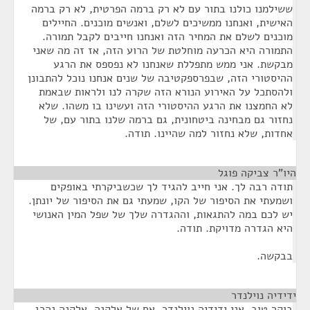
ששילמנו כולנו בתור עם לא רק ברמה הפרטית, לא רק ברמה
האישית, ואנחנו ממשיכים לשלם, ואנשים מוכנים. החיילים
מוכנים לשלם את המחיר הזה ואנחנו חייבים לקבל תמורה.
התמורה היא הכרעה מוחלטת של הרוע הזה, אז זה מה שאני
מבקשת. אני ממש מתפללת שאנחנו לא נפספס את הרגע
ההיסטורי הזה, שבפרספקטיבה של שנים אנחנו נוכל להתבונן
ולהסתכל על האירוע הנורא הזה שקרה לנו ולראות שבאמת
לא החמצנו את הרגע ההיסטורי הזה ועשינו בו משהו. שלא
נחזור גם מבחינה ביטחונית, גם ברמה שלנו בתור עם, של
אחדות, שלא נחזור למה שהיינו. תודה.
היו"ר צביקה פוגל
¶
תודה רבה לך. אני חייב להגיד לך שכשביקרתי באופקים
ושמעתי את הסיפור של הקו, שמעתי גם את הסיפור של יונתן.
יש לכם במה להתגאות, וההגדרה שלך של שפל המין האנושי
היא הגדרה מדויקת. תודה.
בבקשה.
ידידיה נוילנדר
¶
בוקר טוב, אני ידידיה נוילנדר, אח של אלקנה. אלקנה נהרג