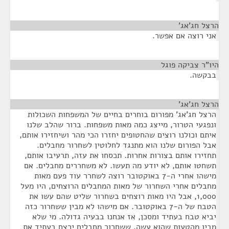
הרצל חג'אג'
¶
אני רוצה אם אפשר.
היו"ר צביקה פוגל
¶
בבקשה.
הרצל חג'אג'
¶
הרצל חג'אג' מפורום בוחרים בחיים של המשפחות השכולות
ונפגעי הטרור, מייצג כמה מאות משפחות. ברור שהלב שלנו
איתם וכולנו רוצים שהחטופים יחזרו הכי מהר ושיחזירו אותם,
אבל הפורום שלנו הוא מתנגד לחלוטין לשחרור מחבלים.
תחזירו אותם בצורות אחרות. תכסחו את עזה, תרעיבו אותם,
תשחטו אותם, לא יודע מה תעשו. לא משחררים מחבלים. אם
מישהו אחרי ה-7 באוקטובר רוצה לשחרר עוד פעם מאות
מחבלים אחרי השחרור של מאות המחבלים הרוצחים, היו מעל
1,000, אבל היו מאות רוצחים בשחרור שליט שהם עשו את
הטבח של ה-7 באוקטובר. אם מישהו לא מבין ששחרור כזה
יביא טבח בעתיד ומסכן, אז אנחנו בבעיה גדולה. מי שלא
מבין מהטעות שהוא עשה, ששחרור מחבלים ירצח בעתיד את