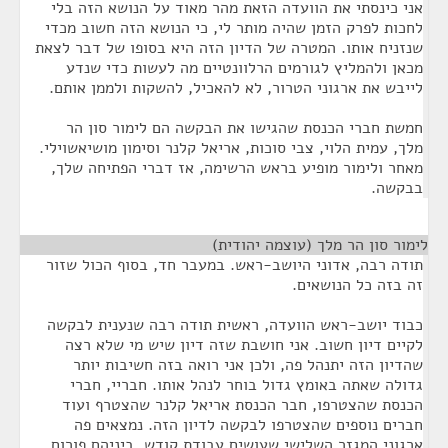
אני כינסתי את הוועדה הזאת מהר מאוד על הנושא הזה בלי
לחכות לפרק הזמן שהיה מותר לי, כי הנושא הזה חשוב מכדי
שנזניח אותו. המטרה של הדיון הזה היא בסופו של דבר לצאת
מכאן ולהמליץ לגורמים הרלוונטיים מה לעשות כדי שנדע
לייבש את ארגוני הטרור, לא להאכיל, להשקות ולממן אותם.
חמשת חברי הכנסת שהגישו את הבקשה הם לימור סון הר
מלך, עמית הלוי, צבי סוכות, אריאל קלנר וסימון מושיאשוילי.
מאחר ולימור מופיע בראש הרשימה, אז דברי הפתיחה שלך,
בבקשה.
לימור סון הר מלך (עוצמה יהודית)
¶
תודה רבה, אדוני היושב-ראש. במעבר חד, בסוף הכול שזור
זה בזה כל הנושאים.
כבוד יושב-ראש הוועדה, ראשית תודה רבה שנענית לבקשה
לקיים דיון חשוב. אני חושבת שזה דיון שיש מי שלא רצה
שהדיון הזה יתנהל פה, ולכן אני רואה בזה חשיבות יותר
גדולה שאתה באומץ גדול בוחר לנהל אותו. חבריי, חברי
הכנסת שהצטרפו, חבר הכנסת אריאל קלנר שהצטרף ועוד
חברים נוספים שהצטרפו לבקשה לדיון הזה. נמצאים פה
ארגוני המגזר השלישי שעושים עבודת קודש, ביניהם פורום