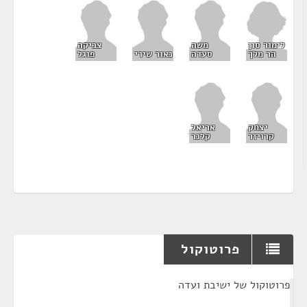
לימור סון
משה
צביקה
הר מלך
סעדה
נאור שירי
פוגל
יצחק
אריאל
קרויזר
קלנר
פרוטוקול
¶
פרוטוקול של ישיבת ועדה