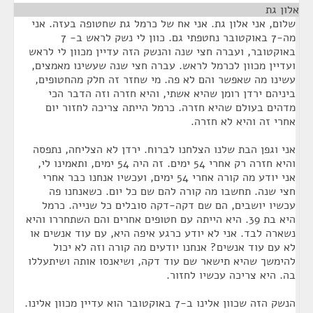
אלון גת
¶
שלום, אני אלון גת. אני אח של כרמל גת שחטופה בעזה. אני
מה-7 באוקטובר נחטפתי גם. כוון לי נשק לראש ב- 7
באוקטובר, ועברה חצי שנה והנשק הזה עדיין מכוון לי לראש
ועדיין מכוון לכרמל לראש. עברה חצי שנה שעשינו מאמצים,
עשינו מה שאפשר והם לא פה. מי שחזר זה חלק מהחטופים,
ביניהם ירדן רומן שהיא אשתי, והיא חזרה וזה הדבר הכי
מדהים בעולם שהיא חזרה. כרמל הייתה צריכה לחזור יום
אחרי זה והיא לא חזרה.
אני וגפן הבת שלנו הצלחנו לברוח. ירדן לא הצליחה, נתפסה
והיא חזרה רק אחרי 54 ימים. זה היה 54 ימים, ותאמינו לי,
אני יודע מה קורה אחרי 54 ימים, ועכשיו אנחנו כבר אחרי
חצי שנה. תחשבו מה קורה להם שם כל יום. כשאנחנו פה
עכשיו יושבים, הם שם דקה-דקה סובלים כל שנייה. כרמל
היא בת 39. היא הייתה עם חטופים אחרים והם השתחררו והיא
נשארה לבד. אני לא יודע כרגע איפה היא, עם עוד אנשים או
לא עם עוד אנשים? אנחנו יודעים מה קורה וזה לא יכול
להימשך שהיא תישאר שם עוד דקה, ושיאנסו אותה ושיתעללו
בה. היא צריכה עכשיו לחזור.
הנשק הזה שכוון אלינו ב-7 באוקטובר הוא עדיין מכוון אלינו.