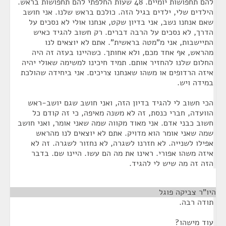
להם תחפושות יומיים. 48 שעות החלפתי להם תחפושות בראש.
הילדים שלי, ילדים בגיל הזה. כולכם בראש שלנו. אני חושב
שאם אנחנו נשב, אני בדיון שקט, אנחנו אולי לא נסכים על
הדרך, לא נסכים על הרבה דברים. רק חשוב להגיד כאיש
התיישבות, אני מ"מטה בראשית". אתם לא יוצאים לנו
מהראש, אף אחד מכם, ולא אחותך. כשהיינו בעזה זה היה
החלום שלנו להחזיר אותם. תמיד חיכינו למשימה שאולי יהיה
איזה הרדופים או משהו שאנחנו צריכים. אני ביחידה שהולכת
במידה ויש.
הכי חשוב לי להגיד בדיון הזה, ואני חושב שגם יושב-ראש
הוועדה, חברי כנסת, זה לא משנה מאיפה, כי זה קודם כל
חשוב כבני אדם. אני מאוד מקווה שמה שאני אומר, ואני חושב
שמה שאני אומר הוא מדויק. אתם לא יוצאים לנו מהראש
אפילו לשנייה. לא חזרנו לשגרה, לא נחזור לשגרה. זה לא
איזה משהו אפורי. ראינו את מה הם עשו. היינו שם. בדבר
הזה זה מה שיש לי להגיד.
היו"ר צביקה פוגל
¶
תודה רבה.
עוד מישהו?