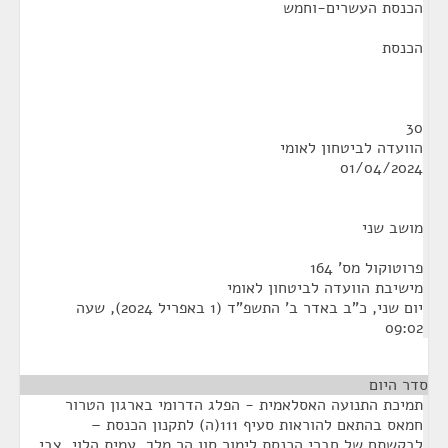
הכנסת העשרים-וחמש
הכנסת
30
הוועדה לביטחון לאומי
01/04/2024
מושב שני
פרוטוקול מס' 164
מישיבת הוועדה לביטחון לאומי
יום שני, כ"ב באדר ב' התשפ"ד (1 באפריל 2024), שעה
09:02
סדר היום
תמיכת התנועה האסלאמית - הפלג הדרומי בארגון הטרור
חמאס בהתאם להוראות סעיף 111(ה) לתקנון הכנסת –
לבקשתם של חברי הכנסת לימור סון הר מלך, עמית הלוי, צבי