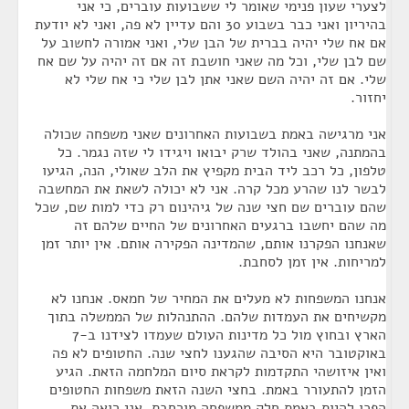
לצערי שעון פנימי שאומר לי ששבועות עוברים, כי אני
בהיריון ואני כבר בשבוע 30 והם עדיין לא פה, ואני לא יודעת
אם אח שלי יהיה בברית של הבן שלי, ואני אמורה לחשוב על
שם לבן שלי, וכל מה שאני חושבת זה אם זה יהיה על שם אח
שלי. אם זה יהיה השם שאני אתן לבן שלי כי אח שלי לא
יחזור.
אני מרגישה באמת בשבועות האחרונים שאני משפחה שכולה
בהמתנה, שאני בהולד שרק יבואו ויגידו לי שזה נגמר. כל
טלפון, כל רכב ליד הבית מקפיץ את הלב שאולי, הנה, הגיעו
לבשר לנו שהרע מכל קרה. אני לא יכולה לשאת את המחשבה
שהם עוברים שם חצי שנה של גיהינום רק כדי למות שם, שכל
מה שהם יחשבו ברגעים האחרונים של החיים שלהם זה
שאנחנו הפקרנו אותם, שהמדינה הפקירה אותם. אין יותר זמן
למריחות. אין זמן לסחבת.
אנחנו המשפחות לא מעלים את המחיר של חמאס. אנחנו לא
מקשיחים את העמדות שלהם. ההתנהלות של הממשלה בתוך
הארץ ובחוץ מול כל מדינות העולם שעמדו לצידנו ב-7
באוקטובר היא הסיבה שהגענו לחצי שנה. החטופים לא פה
ואין איזושהי התקדמות לקראת סיום המלחמה הזאת. הגיע
הזמן להתעורר באמת. בחצי השנה הזאת משפחות החטופים
הפכו להיות באמת חלק ממשפחה מורחבת. אני רואה את