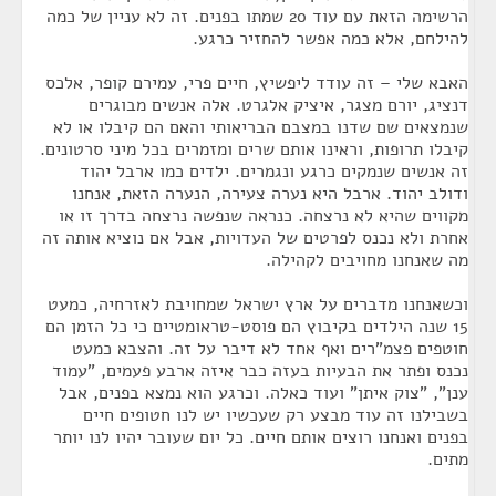
הרשימה הזאת עם עוד 20 שמתו בפנים. זה לא עניין של כמה
להילחם, אלא כמה אפשר להחזיר כרגע.
האבא שלי – זה עודד ליפשיץ, חיים פרי, עמירם קופר, אלכס
דנציג, יורם מצגר, איציק אלגרט. אלה אנשים מבוגרים
שנמצאים שם שדנו במצבם הבריאותי והאם הם קיבלו או לא
קיבלו תרופות, וראינו אותם שרים ומזמרים בכל מיני סרטונים.
זה אנשים שנמקים כרגע ונגמרים. ילדים כמו ארבל יהוד
ודולב יהוד. ארבל היא נערה צעירה, הנערה הזאת, אנחנו
מקווים שהיא לא נרצחה. כנראה שנפשה נרצחה בדרך זו או
אחרת ולא נכנס לפרטים של העדויות, אבל אם נוציא אותה זה
מה שאנחנו מחויבים לקהילה.
וכשאנחנו מדברים על ארץ ישראל שמחויבת לאזרחיה, כמעט
15 שנה הילדים בקיבוץ הם פוסט-טראומטיים כי כל הזמן הם
חוטפים פצמ"רים ואף אחד לא דיבר על זה. והצבא כמעט
נכנס ופתר את הבעיות בעזה כבר איזה ארבע פעמים, "עמוד
ענן", "צוק איתן" ועוד כאלה. וכרגע הוא נמצא בפנים, אבל
בשבילנו זה עוד מבצע רק שעכשיו יש לנו חטופים חיים
בפנים ואנחנו רוצים אותם חיים. כל יום שעובר יהיו לנו יותר
מתים.