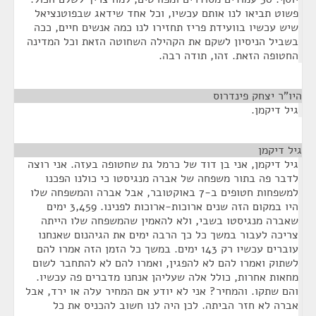
פשוט תביאו לנו אותם עכשיו, וכל אחד שידאג שבפוטנציאל
שיש עכשיו בוועידת פריז תחזירו לנו כמה אנשים חיים, ככה
בשביל הניסיון לשקם את הקהילה השחוטה הזאת וכל המדינה
החטופה הזאת. זהו, תודה רבה.
היו"ר יצחק פינדרוס
¶
גיל דיקמן.
גיל דיקמן
¶
גיל דיקמן, אני בן דוד של כרמל גת שחטופה בעזה. אני רוצה
לדבר פה בתור משפחה של אברה מנגיסטו כי כולנו הפכנו
למשפחות חטופים ב-7 באוקטובר, אבל אברה והמשפחה שלו
היו במקום הזה שנים ארוכות-ארוכות לפנינו. 3,459 ימים
שאברה מנגיסטו בשבי, ולא להאמין שהמשפחה שלו הייתה
צריכה לעבור במשך כל כך הרבה ימים את הגיהנום שאנחנו
עוברים עכשיו רק 143 ימים. במשך כל הזמן הזה אמרו להם
לשתוק ואמרו להם לא להפגין, ואמרו להם לא להתחבר לשום
מחאות אחרות, כולל אלה שעליהן אנחנו מדברים פה עכשיו.
והם שתקו. והמחיר? אני לא יודע אם המחיר עלה או ירד, אבל
אברה לא חזר הביתה. לכן היה לנו חשוב להכניס את כל