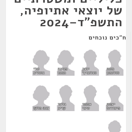
של יוצאי אתיופיה,
התשפ"ד–2024
ח"כים נוכחים
פנינה
טלי
משה
יואב
תמנו
גוטליב
סולומון
סגלוביץ'
יצחק
אחמד
גלעד
צגה מלקו
פינדרוס
טיבי
קריב