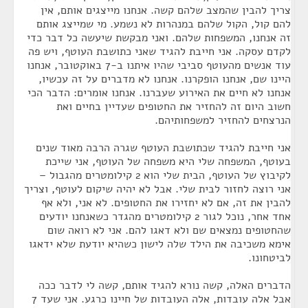
צריך להבין שהמצב שלהם קשה. אנחנו מייצגים אותם, אין
להם קול, הקול שלהם במנהרות לא נשמע. מי שמייצג אותם
זה אנחנו, המשפחות שלהם. ואני מבקשת שיעשה כל דבר כדי
לקדם עסקה. אני חייבת להגיד שאני כתושבת העוטף, ויש פה
עוד אנשים מהעוטף סביבי שהיו איתנו ב-7 באוקטובר, אנחנו
היינו שם, אנחנו הופקרנו. אנחנו לא מדברים על זה עכשיו,
אנחנו לא חיים את האירוע שעברנו. אנחנו אומרים: הדבר הכי
חשוב היום זה להחזיר את החטופים שעדיין בחיים ואת
הנרצחים להחזיר למשפחותיהם.
אני חייבת להגיד שכתושבת העוטף שגרה הרבה מאוד שנים
בעוטף, המשפחה שלי היא משפחה של העוטף, אני שייכת
לקיבוץ של העוטף, הבית שלי הוא 2 קילומטרים מהגבול –
אני רוצה לחזור לבית שלי. אבל לא יהיה שיקום לעוטף, וצריך
להבין את זה, אם לא יחזירו את החטופים. לא אני, ולא אף
אחד אחר, נוכל לגור 2 קילומטרים מהגדר כשאנחנו יודעים
שהחטופים נמצאים שם ולא דאגו להם. אני לא רואה שום
אימא משכיבה את הילד שלה לישון כשהיא יודעת שלא ידאגו
לביטחונו.
הדברים האלה, קשה נורא להגיד אותם, קשה לי לדבר ככה
אבל אלה עובדות, אלה העובדות של חיינו כרגע. אני שעד 7