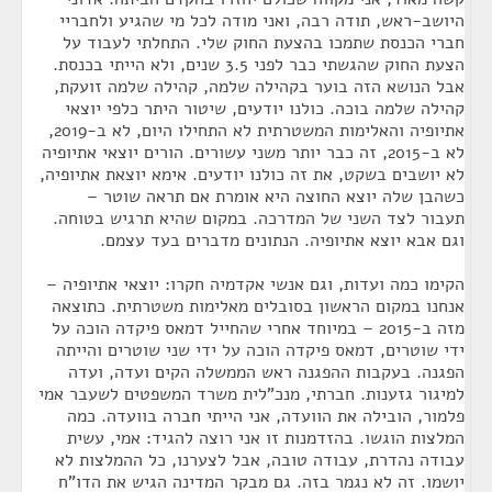
היושב-ראש, תודה רבה, ואני מודה לכל מי שהגיע ולחבריי
חברי הכנסת שתמכו בהצעת החוק שלי. התחלתי לעבוד על
הצעת החוק שהגשתי כבר לפני 3.5 שנים, ולא הייתי בכנסת.
אבל הנושא הזה בוער בקהילה שלמה, קהילה שלמה זועקת,
קהילה שלמה בוכה. כולנו יודעים, שיטור היתר כלפי יוצאי
אתיופיה והאלימות המשטרתית לא התחילו היום, לא ב-2019,
לא ב-2015, זה כבר יותר משני עשורים. הורים יוצאי אתיופיה
לא יושבים בשקט, את זה כולנו יודעים. אימא יוצאת אתיופיה,
כשהבן שלה יוצא החוצה היא אומרת אם תראה שוטר –
תעבור לצד השני של המדרכה. במקום שהיא תרגיש בטוחה.
וגם אבא יוצא אתיופיה. הנתונים מדברים בעד עצמם.
הקימו כמה ועדות, וגם אנשי אקדמיה חקרו: יוצאי אתיופיה –
אנחנו במקום הראשון בסובלים מאלימות משטרתית. כתוצאה
מזה ב-2015 – במיוחד אחרי שהחייל דמאס פיקדה הוכה על
ידי שוטרים, דמאס פיקדה הוכה על ידי שני שוטרים והייתה
הפגנה. בעקבות ההפגנה ראש הממשלה הקים ועדה, ועדה
למיגור גזענות. חברתי, מנכ"לית משרד המשפטים לשעבר אמי
פלמור, הובילה את הוועדה, אני הייתי חברה בוועדה. כמה
המלצות הוגשו. בהזדמנות זו אני רוצה להגיד: אמי, עשית
עבודה נהדרת, עבודה טובה, אבל לצערנו, כל ההמלצות לא
יושמו. זה לא נגמר בזה. גם מבקר המדינה הגיש את הדו"ח