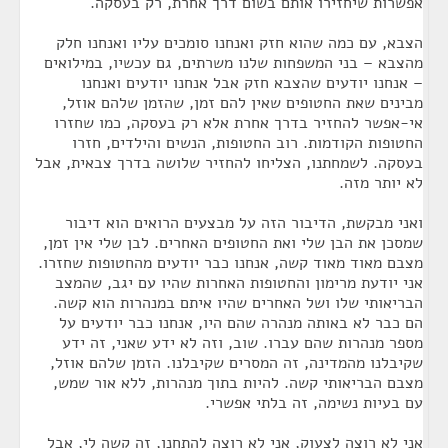
אפשרות שיחזירו אותם בשום דרך אחרת, רק בעסקה.
הצבא, עם כמה שהוא חזק ואנחנו סומכים עליו ואנחנו חלק
מהצבא – בני המשפחות שלנו משרתים, גם עכשיו, במילואים
– אנחנו יודעים שהצבא חזק אבל אנחנו יודעים ואנחנו
מבינים שאת החטופים שאין להם זמן, שהזמן שלהם אוזל,
אי-אפשר להחזיר בדרך אחרת אלא רק בעסקה, כמו שחזרו
החטופות הקודמות. רוב החטופות, הנשים והילדים, חזרו
בעסקה. לשמחתנו, הצליחו להחזיר שלושה בדרך צבאית, אבל
לא יותר מזה.
ואני מבקשת, הדיבור הזה על מבצעים הרואים הוא דיבור
שמסכן את הבן שלי ואת החטופים האחרים. לבן שלי אין זמן,
מצבם מאוד מאוד קשה, אנחנו כבר יודעים מהחטופות שחזרו.
אני יודעת מרימון והחטופות האחרות שהיו עם יגב, שהמצב
הבריאותי שלו ושל האחרים שהיו איתם במנהרות הוא קשה.
הם כבר לא באותה מנהרה שהם היו, אנחנו כבר יודעים על
מספר מנהרות שהם עברו. שוב, וזה לא ידע שאני, זה ידע
שקיבלנו מהמדינה, זה המסרים שקיבלנו. הזמן שלהם אוזל,
מצבם הבריאותי קשה. להיות בתוך מנהרות, ללא אור שמש,
עם בעיות נשימה, זה בלתי אפשרי.
אני לא רוצה לצעוק, אני לא רוצה להתחנן, זה קשה לי, אבל