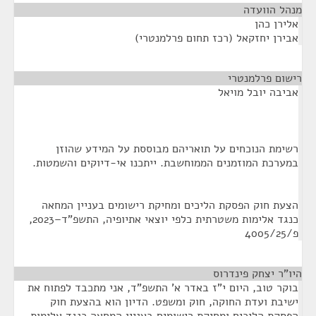
מנהל הוועדה
¶
אלירן כהן
אבירן יחזקאל (רכז תחום פרלמנטרי)
רישום פרלמנטרי
¶
אביבה יובל מויאל
רשימת הנוכחים על תואריהם מבוססת על המידע שהוזן
במערכת המוזמנים הממוחשבת. ייתכנו אי-דיוקים והשמטות.
הצעת חוק הפסקת הליכים ומחיקת רישומים בעניין המחאה
כנגד אלימות משטרתית כלפי יוצאי אתיופיה, התשפ"ד–2023,
פ/4005/25
היו"ר יצחק פינדרוס
¶
בוקר טוב, היום י"ז באדר א' התשפ"ד, אני מתכבד לפתוח את
ישיבת ועדת החוקה, חוק ומשפט. הדיון הוא בהצעת חוק