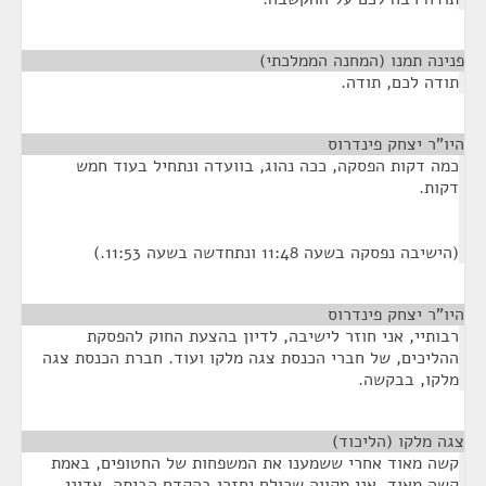
פנינה תמנו (המחנה הממלכתי)
¶
תודה לכם, תודה.
היו"ר יצחק פינדרוס
¶
כמה דקות הפסקה, ככה נהוג, בוועדה ונתחיל בעוד חמש
דקות.
(הישיבה נפסקה בשעה 11:48 ונתחדשה בשעה 11:53.)
היו"ר יצחק פינדרוס
¶
רבותיי, אני חוזר לישיבה, לדיון בהצעת החוק להפסקת
ההליכים, של חברי הכנסת צגה מלקו ועוד. חברת הכנסת צגה
מלקו, בבקשה.
צגה מלקו (הליכוד)
¶
קשה מאוד אחרי ששמענו את המשפחות של החטופים, באמת
קשה מאוד, אני מקווה שכולם יחזרו בהקדם הביתה. אדוני