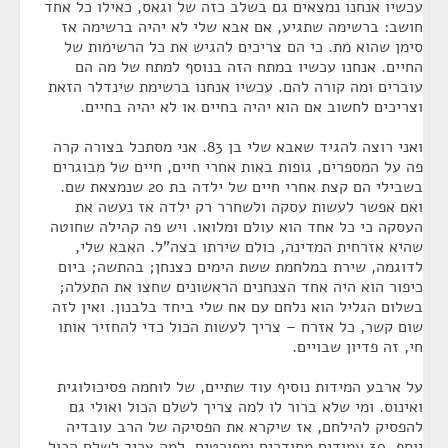
עכשיו אנחנו נמצאים גם בשלב כזה של וגאס, כאילו כל אחד
חושב: ברשימה שתגיע, אם אבא שלי לא יהיה ברשימה אז
סימן שהוא מת. כי הם צריכים להגיש את כל הרשימות של
החיים. אנחנו עכשיו במתח הזה בנוסף למתח של מה הם
עוברים ומה קורה להם. עכשיו אנחנו ברשימת שינדלר הזאת
וצריכים לחשוב אם הוא יהיה בחיים או לא יהיה בחיים.
ואני רוצה להגיד שאבא שלי בן 83. אני מסתכל בצורה קרה
פה על המספרים, גופות באות אחרי חיים, חיים של מבוגרים
בשבילי הם קצת אחרי חיים של ילדה בת 20 שנמצאת שם.
ואם אפשר לעשות עסקה ולשחרר רק ילדה אז נעשה את
העסקה כי כל אחד הוא עולם ומלואו. ויש פה קהילה שחוטה
שהיא אזרחית המדינה, כולם שירתו בצה"ל. האבא שלי,
לדוגמה, שירת במלחמת ששת הימים כצנחן; בהתשה; ביום
כיפור הוא היה אחד הצנחנים הראשונים שחצו את התעלה;
בשלום הגליל הוא נלחם עם אח שלי ביחד בלבנון. ואין לזה
שום קשר, כל אזרח – צריך לעשות הכול כדי להחזיר אותו
חי, זה פדיון שבויים.
על ארבע המידות נוסיף עוד שתיים, של לוחמה פסיכולוגית
ואינוס. ומי שלא ברור לו למה צריך לשלם הכול ואולי גם
להפסיק להילחם, אז שיקרא את הפסיקה של הרב עובדיה
יוסף. 30 עמודים מסודרים ומפורטים, למה צריך לשלם הכול.