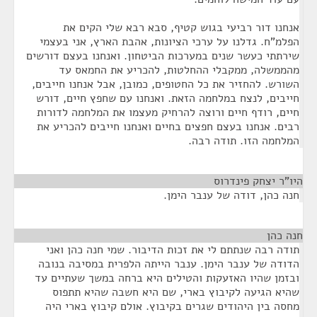
אנחנו דור רביעי בגוש קטיף, סבא רבא שלי הקים את
הפלמ"ח. גדלנו על ערכי הציונות, אהבת הארץ, אני בעצמי
שירתתי כעשר שנים במערכות הביטחון. ואנחנו בעצם דורשים
מהממשלה, ממקבלי ההחלטות, להכריע את החמאס עד
השורש. להחזיר את כל החטופים, כמובן, אבל אנחנו חייבים,
חייבים, לנצח במלחמה הזאת. ואנחנו עם שחפץ חיים, דורש
חיים, רודף חיים ורוצה להרחיק מעצמו את המלחמה לדורות
רבים. אנחנו בעצם חפצים בחיים ואנחנו חייבים להכריע את
המלחמה הזו. תודה רבה.
היו"ר יצחק פינדרוס
¶
חנה כהן, דודה של ענבר הימן.
חנה כהן
¶
תודה רבה שנתתם לי את זכות הדיבור. שמי חנה כהן ואני
הדודה של ענבר הימן. ענבר הייתה הלפרית במסיבה בנובה
ובזמן שהיו האזעקות והטילים היא ברחה במשך שעתיים עד
שהיא הגיעה לקיבוץ בארי, שם היא חשבה שהיא תתפוס
מחסה בין היהודים שגרים בקיבוץ. אולם קיבוץ בארי היה