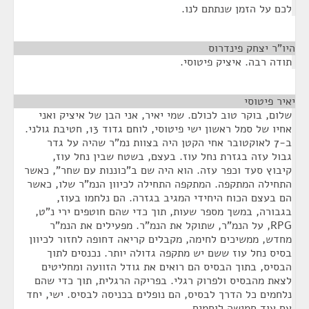
לכם על הזמן שנתתם לנו.
היו"ר יצחק פינדרוס
¶
תודה רבה. איציק פיטוסי.
יאיר פיטוסי
¶
שלום, בוקר טוב לכולם. שמי יאיר, אני הבן של איציק ואני
אחיו של סמל ראשון ישי פיטוסי, לוחם גדוד 13, חטיבת גולני.
ב-7 לאוקטובר אחי הקטן היה בצוות נמ"ר שהיה על גדר
גבול עזה בגזרת נחל עוז. בעצם, בשטח שבין נחל עוז,
קיבוץ סעד וכפר עזה. הוא היה שם ב"כוננות עם שחר", כאשר
התחילה המתקפה. המתקפה התחילה לכיוון הנמ"ר שלו, כאשר
הם בעצם הכוח היחידי המגיב בגזרה. הם נלחמו בעוז,
בגבורה, במשך מספר שעות, תוך כדי שהם חוטפים ירי נ"ט,
RPG, על הנמ"ר, שתוקל את הנמ"ר. מפעילים את הנמ"ר
מחדש, ממשיכים לחימה, מקבלים קריאה דחופה לחזור לכיוון
בסיס נחל עוז ששם יש מתקפה גדולה יותר. נכנסים לתוך
הבסיס, בתוך הבסיס הם רואים את גודל הזוועה ומחליטים
לצאת מהבסיס ולפרוק רגלי. בפריקה הרגלית, תוך כדי שהם
נלחמים כל הדרך לבסיס, הם נופלים בכניסה לבסיס. ישי, יחד
עם עוד חמישה לוחמים.