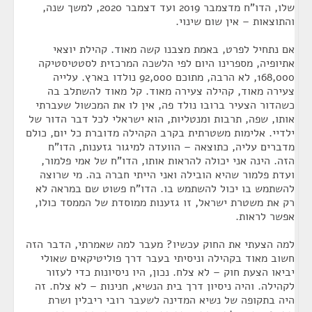
שלו, הדו"ח מדצמבר 2019 ועד דצמבר 2020, למשך שנה,
והתוצאות – אין שום שינוי.
אם נתחיל לפרט, באמת מצבנו קשה מאוד. קהילת יוצאי
אתיופיה, מספרינו היום לפי הלשכה המרכזית לסטטיסטיקה
168,000, לא הרבה, מתוכם 92,000 נולדו בארץ. עלייה
צעירה מאוד, קהילה צעירה מאוד. קל מאוד להשתלב בה
כשהדור הצעיר ברובו נולד פה, אין לו את המכשול שעברתי
אותו, שפה, תרבות ומנטליות, הוא ישראלי לכל דבר הדור של
ילדיי. אלימות משטרתית בקרב הקהילה מדוברת כל יום, כולם
מדברים עליה, כתוצאה – הוועדה למיגור גזענות, הדו"ח
הזה. הינה אני יכולה להראות אותו, הדו"ח של אמי פלמור,
ועדת פלמור שהיא הובילה ואני הייתי חברה בה. מי שרוצה
להשתמש בו יכול להשתמש בו. הדו"ח פשוט שם במראה לא
רק את משטרת ישראל, זו גזענות ממוסדת של הממסד כולו,
אפשר לראות.
למה הצעתי את החוק עכשיו? מעבר למה שאמרתי, הדבר הזה
חשוב מאוד בקהילה וניסיתי בעבר דרך פוליטיקאים שאולי
יביאו הצעת חוק – לא צלח. נכון, היו ניסיונות כדי לעזור
לקהילה. והיה ניסיון דרך בית הנשיא, חנינות – לא צלח. זה
היה בתקופה של נשיא המדינה לשעבר רובי ריבלין ושרת