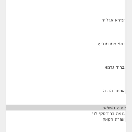
עזרא אגז'יה
יוסי אמרמוביץ
ברוך גרמא
אסתר הדנה
ייעוץ משפטי
¶
נועה ברודסקי לוי
אפרת חקאק