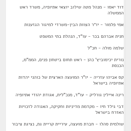
דוד יאסו - מנהל מטה שילוב יוצאי אתיופיה, משרד ראש
הממשלה
אמי פלמור - יו״ר הצוות הבין-משרדי למיגור הגזענות
חנית אברהם בכר - עו"ד, הנהלת בתי המשפט
שלמה מולה - חכ"ל
נורית יכימוביץ' כהן - ראש תחום ביטחון פנים, הממ"מ,
הכנסת
קס אביהו עזריה - יו"ר המועצה הארצית של כוהני יהדות
אתיופיה בישראל
רינה איילין גורליק - עו"ד, מנכ"לית, אגודת יהודי אתיופיה
דבי גילד חיו - מקדמת מדיניות וחקיקה, האגודה לזכויות
האזרח בישראל
שולמית סהלו - חברת מועצה, עיריית קריית גת, נציגת ציבור