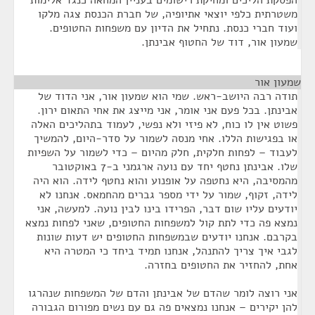
הפסקת הליכים ומחיקת רישומים בעניין המחאה כנגד אלימות
משטרתית כלפי יוצאי אתיופיה, של חברת הכנסת צגה מלקו
ועוד חברי כנסת. נתחיל את הדיון עם משפחות החטופים.
שמעון אור, דוד של החטוף אבינתן.
שמעון אור
¶
תודה רבה היושב-ראש. שמי הוא שמעון אור, אני הדוד של
אבינתן. בכל פעם אני אומר, אני מייצג את אחי התאום ירון.
פשוט אין לו כוח, לא פיזי ולא נפשי, לעמוד בתהליכים האלה
או בפגישות הללו. אחי מנסה לשמור על סדר-היום, להמשיך
לעבוד – לפחות חלקית, חלק מהיום – כדי לשמור על השפיות
שלו. אבינתן נחטף יחד עם נועה ארגמני ב-7 באוקטובר
מהמסיבה, היא נחטפה על אופנוע והוא נחטף לידה. הוא היה
לידה, זקוף, שמור על ידי מספר גברים מהחמאס. אנחנו לא
יודעים עליו שום דבר, הפרידו בינו לבין נועה. למעשה, אני
נמצא פה כדי לתת קול למשפחות החטופים, שאני לפחות נמצא
בקרבם. אנחנו יודעים שבמשפחות החטופים יש דעות שונות
לגבי איך צריך להתנהל, אנחנו תמיד ביחד כי המטרה היא
אחת, להחזיר את החטופים בחזרה.
אני רוצה לומר שהדם של אבינתן והדם של המשפחות שנהרגו
להן יקירים – אנחנו נמצאים פה גם עם נשים מפורום הגבורה