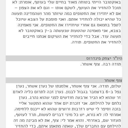
באוקטובר הייתי בטוחה מאוד בחיים שלי בעוטף, אומרת: לא
תוכל להחזיר את העוטף, לשקם אותו – וגם לא את הצפון –
אם לא יחזירו את החטופים כמה שיותר מהר ושהמדינה תעשה
כל שהיא יכולה להחזיר אותם. ואני סומכת על הצבא שיוכל
לטפל בחמאס גם אחרי שיחזירו את החטופים. אני מאמינה
בצבא, אני מאמינה שהטעות שנעשתה ב-7 באוקטובר לא
תעשה עוד. אבל כדי להחזיר את השיקום אנחנו חייבים
להחזיר את החטופים. תודה.
היו"ר יצחק פינדרוס
¶
תודה רבה. צוף אשחר.
צוף אשחר
¶
שלום, תודה. אני צוף אשחר, אלמנתו של נערן אשחר, נערן
נפל ב-6 בדצמבר בגבול לבנון. נערן זכה לתרום כליה לאדם
זר שהוא לא הכיר ארבעה חודשים לפני שהוא נהרג. נערן
נלחם על להילחם. אני זוכרת יום אחד שהוא התקשר אליי
בוכה וסיפר לי שיש רזרבות ורוצים שהוא לא ייכנס ללחימה.
אמרתי לו: לא נורא, יש כל מיני דברים לעשות, תרד לעוטף,
תעזור שם, באזרחי. והוא אמר לי: צוף, את לא מבינה מה זה
להילחם עם החברים שלך, שאתה מתאמן איתם, כדי להחזיר