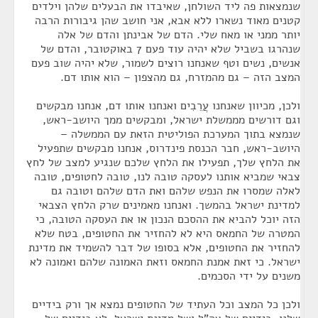
שנמצאות פה ליד השולחן, שאיבדו את הבעלים שלהן וילדים
קטנים מאוד נשארו ללא אבא, אני חושב שהן גיבורות הרבה
יותר ממני או מאח שלי. הדם של אבינתן והדם של אלה
שנהרגו בשביל שלא יהיה עוד פעם 7 באוקטובר, והדם של
אנשים, נשים וטף שאנחנו רוצים לשמור, שלא יהיה שוב פעם
המצב הזה – גם מהמזרח, גם מהצפון – הוא אותו דם.
ולכן, מכיוון שאנחנו עֲרֵבִים ואנחנו אותו דם, אנחנו מבקשים
וגם דורשים מממשלת ישראל, ומבקשים ממך היושב-ראש,
שנמצא בתוך המערכת הפוליטית הזאת עם הממשלה –
היושב-ראש, חבר הכנסת פינדרוס, אנחנו מבקשים שתפעיל
את הלחץ שלך, תפעילו את הלחץ שלכם שנגיע למצב של לחץ
צבאי שמביא אותנו לעסקה טובה לנו, טובה לחטופים, טובה
לאלה שמסרו את הנפש שלהם ואת הדם שלהם וטובה גם
למדינת ישראל בהמשך. ואנחנו מאמינים שרק הלחץ הצבאי
הזה יוכל להביא את ההסכם הנכון או את העסקה הטובה, כי
המטרה של החמאס היא לא להחזיר את החטופים, בטח שלא
להחזיר את החטופים, אלא בסופו של דבר להשמיד את מדינת
ישראל. כי זאת אמנת החמאס וזאת האמונה שלהם ואמונה לא
משנים על ידי הסכמים.
ולכן כל המצב וכל העתיד של החטופים נמצא אך ורק בידיים