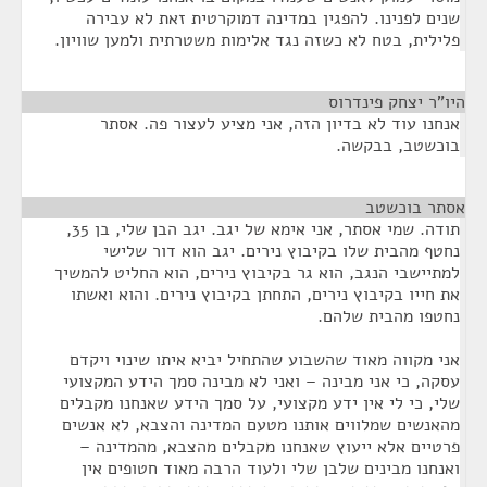
שנים לפנינו. להפגין במדינה דמוקרטית זאת לא עבירה
פלילית, בטח לא כשזה נגד אלימות משטרתית ולמען שוויון.
היו"ר יצחק פינדרוס
¶
אנחנו עוד לא בדיון הזה, אני מציע לעצור פה. אסתר
בוכשטב, בבקשה.
אסתר בוכשטב
¶
תודה. שמי אסתר, אני אימא של יגב. יגב הבן שלי, בן 35,
נחטף מהבית שלו בקיבוץ נירים. יגב הוא דור שלישי
למתיישבי הנגב, הוא גר בקיבוץ נירים, הוא החליט להמשיך
את חייו בקיבוץ נירים, התחתן בקיבוץ נירים. והוא ואשתו
נחטפו מהבית שלהם.
אני מקווה מאוד שהשבוע שהתחיל יביא איתו שינוי ויקדם
עסקה, כי אני מבינה – ואני לא מבינה סמך הידע המקצועי
שלי, כי לי אין ידע מקצועי, על סמך הידע שאנחנו מקבלים
מהאנשים שמלווים אותנו מטעם המדינה והצבא, לא אנשים
פרטיים אלא ייעוץ שאנחנו מקבלים מהצבא, מהמדינה –
ואנחנו מבינים שלבן שלי ולעוד הרבה מאוד חטופים אין