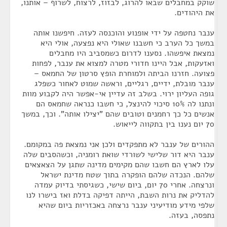
שוקק במחבלים שבאו להרוג, לבזוז, לרצוח, לשרוף – אותנו,
את היהודים.
ענבר נחטפה על ידי אופנוע והוכנסה לעזה. חיפשנו אותה
במשך כל הערב כי חשבנו שאולי היא נפצעה, אולי היא
נמצאת איפשהו. נסענו לדרום כשמסביב היו מחבלים
ואזעקות, אבל היינו חדורי מטרה למצוא את ענבר, לפחות
פצועה. חזרנו הביתה ולמוחרת הופץ סרטון של החמאס –
ענבר מובלת, ידיים, רגליים, וראשה שמוט לאחור כשפלג
גופה העליון ירוי. בשלב זה עדיין אי-אפשר היה לקבוע מוות
ונתנו לה 10% סיכוי להינצל, כי חשבו כנראה שחמאס הם
אנשים כל כך רחמנים וטובים שהם "יצילו אותה". וכך, במשך
70 יום נענו בין בתקווה לייאוש.
ההורים של ענבר לא מתפקדים ולכן אני נמצאת פה במקומם.
ענבר היא דור שלישי לשורדי שואת רומניה, וכשהסבים שלה
עלו לארץ הם חשבו שהם מקימים מדינה שתגן על הצאצאים
שלהם. הנכדה שלהם הופקרה בתוך שטח מדינת ישראל
ונרצחה. אחרי 70 יום, ביום שישי, כשגיסתי בדיוק עמדה
להדליק את נרות השבת, הייתה דפיקה בדלת ואז בישרו לנו
שלפי מידע מודיעיני ענבר נרצחה באכזריות ביום שהיא
נתפסה, בעזה.