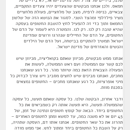
שלנו, בידיים של צה"ל ושל מדינת ישראל, לא בידיים של
חמאס. ולכן אנחנו מבקשים שהצעדים יהיו צעדים התקפיים,
צבאיים, כניסה לרפיח, מצב של מלחציים, פעולת מלחציים
מציר פילדלפי ומהצד השני. לסגור את הנושא הזה של שלטון
החמאס ותוך כדי זה להפעיל לחץ להשבת החטופים בעסקה
שהיא טובה רק לנו. רק לנו. והמטרה היא לשמור על הדם של
החטופים, על הדם של החיילים שנהרגו ורוצים שמדינת
ישראל תמשיך להתקיים בביטחה, ועל הדם של הילדים
והנשים והאזרחים של מדינת ישראל.
אנחנו ממש מבקשים, מכיוון שאתם בקואליציה, מכיוון שיש
לכם קשר עם הממשלה ועם ראש הממשלה, לעשות את
הפעולה הצבאית הזאת כמה שיותר מהר. כל רגע שאנחנו
מחכים, ואנחנו מבינים שיש לחצים מסביב ויש צורך לבדוק כל
מיני אופרציות, כל רגע שאנחנו מחכים – החטופים נמצאים
בסכנת מוות.
ודבר אחרון, הבקשה שלנו. כל עסקה שאתם תעשו, כל עסקה
שהממשלה תעשה, היא תעשה אותה רק כשמביאים את כל
החטופים ביחד. הבאה של קומץ חטופים ונתינה של זמן, של
45 יום או לא משנה כמה, עד למשא ומתן לחטופים האחרים –
תהרוג את כל שאר החטופים. אנחנו אותו דם, העסקה שתהיה,
רק על השבת כל החטופים ביחד ומתוך לחץ. אני ממש מודה