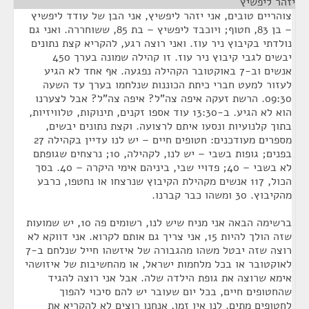
יזהר ליפשיץ
¶
צוהריים טובים, אני יזהר ליפשיץ, אני הבן של עודד ליפשיץ
– בן 83, חטוף; ויוכבד ליפשיץ – בת 85, ששוחררה. ואני גם
נולדתי בקיבוץ ניר עוז. ואני רוצה רגע, להקריא קצת נתונים
יבשים לגבי קיבוץ ניר עוז. זו קהילה שמונה בערך 450
אנשים וב-7 באוקטובר הקהילה נפגעה. אף אחד לא הגיע
לעזור למעט חברי כיתת הכוננות שנלחמו בערך עד השעה
09:30. הרשת זעקה איפה צה"ל? איפה צה"ל? אבל לצערנו
הוא לא הגיע. ב-13:30 עוד אספו זקנים, תינוקות, טלוויזיות,
בתוך קלנועיות ונסעו איתם לרצועה. וקצת נתונים יבשים,
מספרים מעודכנים: חטופים חיים – יש לנו עדיין בקהילה 27
בפנים; גופות בשבי – יש לנו, לקהילה, 10; נרצחים שגופתם
לא בשבי – 40; פדויי שבי, ביניהם אימי היקרה – 40. בסך
הכול, 117 אנשים מקהילת הקיבוץ שנרצחו או נחטפו, כרבע
מהקיבוץ. 30 ומשהו כבר קברנו.
ברשימה הבאה אני מניח שיש לנו, רשומים פה 10, יש שמועות
שזה הולך להיות 15, אני צריך גם אותם לקרוא. אני דווקא לא
רוצה שזה יבטל משהו מהגבורה של איזשהו חייל שנלחם ב-7
לאוקטובר או בכל מלחמות ישראל, או מהחשיבות של איזושהי
אימא שרוצה את גופת הילדה שלה. אבל אני רוצה להגיד
שהחטופים חיים, בכל יום שעובר יש להם סיכוי להפוך
לחטופים מתים. לנו אין זמן, אנחנו רוצים לא להקריא את