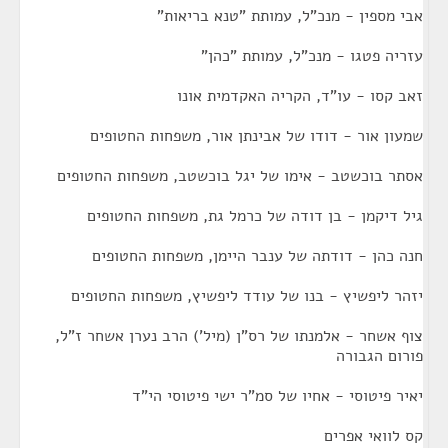
אבי מספין - מנכ"ל, עמותת "טנא בריאות"
עזריה פטגו - מנכ"ל, עמותת "כהן"
זאב קסו - עו"ד, הקריה האקדמית אונו
שמעון אור - דודו של אבינתן אור, משפחות החטופים
אסתר בוכשטב - אימו של יגל בוכשטב, משפחות החטופים
גיל דיקמן - בן דודה של כרמל גת, משפחות החטופים
חנה כהן - דודתה של ענבר היימן, משפחות החטופים
יזהר ליפשיץ - בנו של עודד ליפשיץ, משפחות החטופים
צוף אשחר - אלמנתו של רס"ן (מיל') הרב נערן אשחר ז"ל,
פורום הגבורה
יאיר פיטוסי - אחיו של סמ"ר ישי פיטוסי הי"ד
קס לוואי אפרים