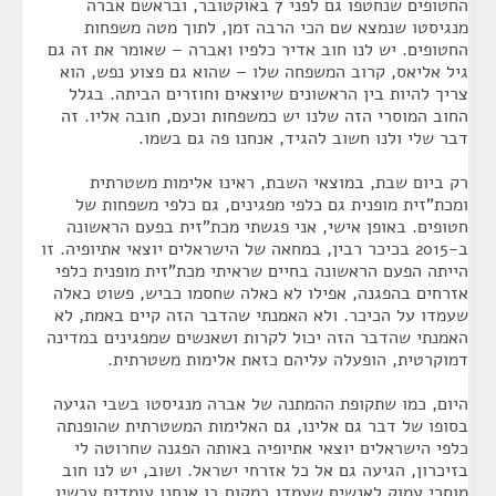
החטופים שנחטפו גם לפני 7 באוקטובר, ובראשם אברה
מנגיסטו שנמצא שם הכי הרבה זמן, לתוך מטה משפחות
החטופים. יש לנו חוב אדיר כלפיו ואברה – שאומר את זה גם
גיל אליאס, קרוב המשפחה שלו – שהוא גם פצוע נפש, הוא
צריך להיות בין הראשונים שיוצאים וחוזרים הביתה. בגלל
החוב המוסרי הזה שלנו יש כמשפחות וכעם, חובה אליו. זה
דבר שלי ולנו חשוב להגיד, אנחנו פה גם בשמו.
רק ביום שבת, במוצאי השבת, ראינו אלימות משטרתית
ומכת"זית מופנית גם כלפי מפגינים, גם כלפי משפחות של
חטופים. באופן אישי, אני פגשתי מכת"זית בפעם הראשונה
ב-2015 בכיכר רבין, במחאה של הישראלים יוצאי אתיופיה. זו
הייתה הפעם הראשונה בחיים שראיתי מכת"זית מופנית כלפי
אזרחים בהפגנה, אפילו לא כאלה שחסמו כביש, פשוט כאלה
שעמדו על הכיכר. ולא האמנתי שהדבר הזה קיים באמת, לא
האמנתי שהדבר הזה יכול לקרות ושאנשים שמפגינים במדינה
דמוקרטית, הופעלה עליהם כזאת אלימות משטרתית.
היום, כמו שתקופת ההמתנה של אברה מנגיסטו בשבי הגיעה
בסופו של דבר גם אלינו, גם האלימות המשטרתית שהופנתה
כלפי הישראלים יוצאי אתיופיה באותה הפגנה שחרוטה לי
בזיכרון, הגיעה גם אל כל אזרחי ישראל. ושוב, יש לנו חוב
מוסרי עמוק לאנשים שעמדו במקום בו אנחנו עומדים עכשיו,