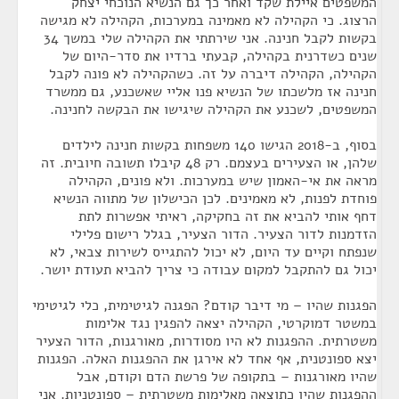
המשפטים איילת שקד ואחר כך גם הנשיא הנוכחי יצחק
הרצוג. כי הקהילה לא מאמינה במערכות, הקהילה לא מגישה
בקשות לקבל חנינה. אני שירתתי את הקהילה שלי במשך 34
שנים כשדרנית בקהילה, קבעתי ברדיו את סדר-היום של
הקהילה, הקהילה דיברה על זה. כשהקהילה לא פונה לקבל
חנינה אז מלשכתו של הנשיא פנו אליי שאשכנע, גם ממשרד
המשפטים, לשכנע את הקהילה שיגישו את הבקשה לחנינה.
בסוף, ב-2018 הגישו 140 משפחות בקשות חנינה לילדים
שלהן, או הצעירים בעצמם. רק 48 קיבלו תשובה חיובית. זה
מראה את אי-האמון שיש במערכות. ולא פונים, הקהילה
פוחדת לפנות, לא מאמינים. לכן הכישלון של מתווה הנשיא
דחף אותי להביא את זה בחקיקה, ראיתי אפשרות לתת
הזדמנות לדור הצעיר. הדור הצעיר, בגלל רישום פלילי
שנפתח וקיים עד היום, לא יכול להתגייס לשירות צבאי, לא
יכול גם להתקבל למקום עבודה כי צריך להביא תעודת יושר.
הפגנות שהיו – מי דיבר קודם? הפגנה לגיטימית, כלי לגיטימי
במשטר דמוקרטי, הקהילה יצאה להפגין נגד אלימות
משטרתית. ההפגנות לא היו מסודרות, מאורגנות, הדור הצעיר
יצא ספונטנית, אף אחד לא אירגן את ההפגנות האלה. הפגנות
שהיו מאורגנות – בתקופה של פרשת הדם וקודם, אבל
ההפגנות שהיו כתוצאה מאלימות משטרתית – ספונטניות. אני