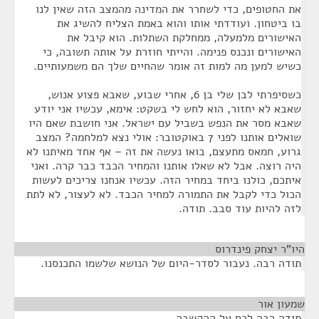
את החטופים, כדי לשחרר את המדינה מהמצב הזה שאין לנו
בו ביטחון. ועודדתי אותו והוא באמת הצליח להשיג את
האישורים מלמעלה, ממחלקת השתלות. הוא קיבל את
האישורים ונכנס פנימה. והייתי חוזרת על אותה תשובה, כי
כשיש למען מה למות זה אומר שהחיים שלך הם משמעותיים.
כשסיפרתי לבן שלי בן 6, אחרי שבוע, שאבא פצוע אנוש,
שאבא לא יחזור, הוא לחש לי בשקט: אימא, עכשיו אני יודע
שאבא מסר את הנפש בשביל עם ישראל. אני חושבת שאם היו
שואלים אותנו לפני 7 באוקטובר: אולי נצא למלחמה? המצב
גרוע, חמאס מתעצם, בואו נעשה את זה – אף אחד מאיתנו לא
היה רוצה. אבל לא שאלו אותנו והמחיר הכבד כבר קרה. ואני
איתכם, כולנו ביחד במחיר הזה. עכשיו אנחנו צריכים לעשות
הכול כדי לקבל את התמורה למחיר הכבד. לא לעצור, לא לתת
לזה להיות עוד סבב. תודה.
היו"ר יצחק פינדרוס
¶
תודה רבה. נעבור לסדר-היום של הנושא שלשמו התכנסנו.
שמעון אור
¶
תודה רבה לכם על ההקשבה.