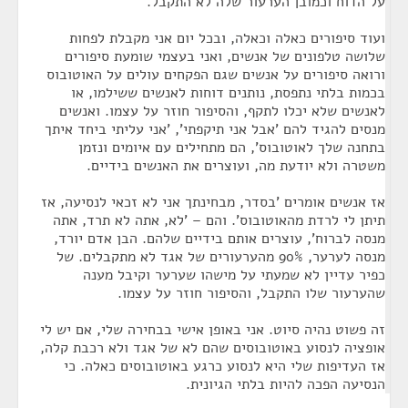
על הדוח וכמובן הערעור שלה לא התקבל.
ועוד סיפורים כאלה וכאלה, ובכל יום אני מקבלת לפחות
שלושה טלפונים של אנשים, ואני בעצמי שומעת סיפורים
ורואה סיפורים על אנשים שגם הפקחים עולים על האוטובוס
בכמות בלתי נתפסת, נותנים דוחות לאנשים ששילמו, או
לאנשים שלא יכלו לתקף, והסיפור חוזר על עצמו. ואנשים
מנסים להגיד להם 'אבל אני תיקפתי', 'אני עליתי ביחד איתך
בתחנה שלך לאוטובוס', הם מתחילים עם איומים ונזמן
משטרה ולא יודעת מה, ועוצרים את האנשים בידיים.
אז אנשים אומרים 'בסדר, מבחינתך אני לא זכאי לנסיעה, אז
תיתן לי לרדת מהאוטובוס'. והם – 'לא, אתה לא תרד, אתה
מנסה לברוח', עוצרים אותם בידיים שלהם. הבן אדם יורד,
מנסה לערער, 90% מהערעורים של אגד לא מתקבלים. של
כפיר עדיין לא שמעתי על מישהו שערער וקיבל מענה
שהערעור שלו התקבל, והסיפור חוזר על עצמו.
זה פשוט נהיה סיוט. אני באופן אישי בבחירה שלי, אם יש לי
אופציה לנסוע באוטובוסים שהם לא של אגד ולא רכבת קלה,
אז העדיפות שלי היא לנסוע כרגע באוטובוסים כאלה. כי
הנסיעה הפכה להיות בלתי הגיונית.