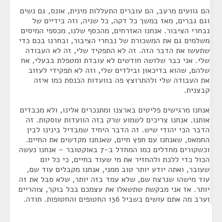
הם גוועים מרעב, הם עוברים התעללות מינית, אונס, גם נשים
וגם גברים, מאז במשך כל דקה, כל שניה, וזה בידיים של
נבחרי הציבור. אנחנו האזרחים, מהכסף שלנו, מכספי המיסים
משלמים גם את המשכורת של נבחרי הציבור, ובחרנו בכם כדי
שתעשו את הדבר הזה. זה לא התפקיד שלי, זה לא העבודה
שלי. אני כבר שלושה חודשים לא עובדת ומטפלת בבעלי, אח
שלהם, שהוא בדיכאון ובילדים שלי, וזה לא תפקידי לעזוב
את העבודה שלי ולהתרוצץ פה בוועדות הכנסת כמו איזה
קבצנית.
אנחנו מרגישים פליטים בארצנו ומתנכרים אלינו, ולא מכבדים
אותנו. אנחנו צריכים לשמוע שרק בזה הוועדות עוסקות. זה
הדבר הכי יהודי שיש. זה הדבר היחיד שמבדיל בינינו לבין
החמאס, שאנחנו עם חפץ חיים, שאנחנו מקדשים את החיים.
וכשקורים מחדלים כמו המחדל ב-7 באוקטובר – אנחנו נעשה
הכול כדי ללכת ולהחזיר את מי שעוד בחיים, כי כל יום
שעובר, ואתה יודע יותר טוב ממני, אנחנו מקבלים עוד שם,
עוד מישהו שנרצח שם, שלא עמד בזה יותר, שלא סבל את זה
יותר. אז אני מבקשת שתשאלו את עצמכם בכל בוקר, צוהריים
וערב מה אתם עושים בשביל 136 החטופים והחטופות. תודה.