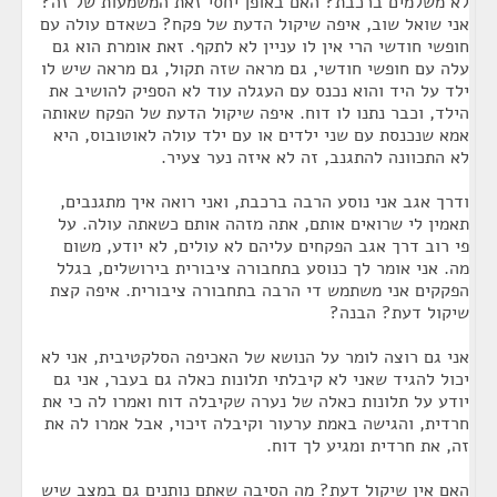
לא משלמים ברכבת? האם באופן יחסי זאת המשמעות של זה?
אני שואל שוב, איפה שיקול הדעת של פקח? כשאדם עולה עם
חופשי חודשי הרי אין לו עניין לא לתקף. זאת אומרת הוא גם
עלה עם חופשי חודשי, גם מראה שזה תקול, גם מראה שיש לו
ילד על היד והוא נכנס עם העגלה עוד לא הספיק להושיב את
הילד, וכבר נתנו לו דוח. איפה שיקול הדעת של הפקח שאותה
אמא שנכנסת עם שני ילדים או עם ילד עולה לאוטובוס, היא
לא התכוונה להתגנב, זה לא איזה נער צעיר.
ודרך אגב אני נוסע הרבה ברכבת, ואני רואה איך מתגנבים,
תאמין לי שרואים אותם, אתה מזהה אותם כשאתה עולה. על
פי רוב דרך אגב הפקחים עליהם לא עולים, לא יודע, משום
מה. אני אומר לך כנוסע בתחבורה ציבורית בירושלים, בגלל
הפקקים אני משתמש די הרבה בתחבורה ציבורית. איפה קצת
שיקול דעת? הבנה?
אני גם רוצה לומר על הנושא של האכיפה הסלקטיבית, אני לא
יכול להגיד שאני לא קיבלתי תלונות כאלה גם בעבר, אני גם
יודע על תלונות כאלה של נערה שקיבלה דוח ואמרו לה כי את
חרדית, והגישה באמת ערעור וקיבלה זיכוי, אבל אמרו לה את
זה, את חרדית ומגיע לך דוח.
האם אין שיקול דעת? מה הסיבה שאתם נותנים גם במצב שיש