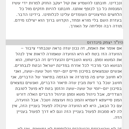
ונכדינו. חובתנו להשמיע את קול יעקב החזק למרות ידי עשיו
המנסות כל כך לכופף אותנו. חובתנו להיות חזקים מול כל
הלחצים החיצוניים העומדים עלינו לכלותינו. בידינו הדבר.
בעזרת השם בלי מורא ופחד, הקדוש ברוך הוא יצילנו מידם.
תודה רבה וסליחה על האורך.
היו"ר יצחק פינדרוס
¶
אם אומר את האמת, זה נכון שזה נראה שנבחרי ציבור –
הוועדה הזו בטח לא היא הוועדה שאמורה לראות איך לנהל
את המשא ומתן. נושא השבויים והנעדרים זה הביטחון, הוא
הנושא הכי מרכזי לכל אזרח במדינת ישראל ובטח לנבחרים.
אנשים שנמצאים בסיכון חיים יום-יומי ושל שעה-שעה, ואני
לא חושב שיש פה פרפרזה או הגזמה בתיאור של הדברים, אני
חושב שכל בר דעת מבין שזה תיאור הדברים, ואנשים נמצאים
בסיכון יום-יומי של שעה-שעה והזמן בטח לא פועל לטובת
הצדדים, אבל ניהול משא ומתן וניהול הדברים האלה דורש
המון סייעתא דשמיא והמון כוח ועוצמה ושכל. אבל הוועדה,
עם כל הכאב, היא לא הוועדה שיכולה לפעול בעניין הזה, אין
לה לא סמכות לפעול בעניין הזה וגם לא דרך לפעול בעניין
הזה.
זה לא שהשבויים והנעדרים והלוחמים לא נמצאים. אני לא