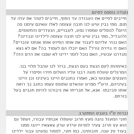
נקודה נוספת לסיום
¶
חייבים לסיים את העבודה עד הסוף, חייבים לטהר את עזה עד
תום. מתי נבין שיש לנו חובה עצומה לאלו שאינם עימנו פה
היום? לנופלים שמסרו נפש, לשבויים, הנעדרים והחטופים.
ולהבדיל, מתי נבין שיש לנו חובה עצומה לילדינו ונכדינו?
האם נגזר עליהם לעבור את אותו הסיוט אותו אנחנו עוברים?
האם זו גזירת גורל? האם יוכלו הם לעמוד בה? אם לא נצא
מגדרנו עכשיו, האם נוכל לומר ידינו לא שפכו את הדם הזה?
כאימהות לעם הנצח בעם הנצח, ברור לנו שהכל תלוי בנו.
המרגלים ששלח משה רבנו עליו השלום חזרו וסיפרו על
הענקים שפגשו כאן, ואמרו כחגבים היינו בעינינו וכן היינו
בעיניהם, ורש"י מפרש שהאדם שתופס עצמו כחגב כך רואה
אותו סביבתו. אנא, אל תכריחו את גיבורנו להיות חגבים בעל
כורחם.
וברוח ט"ו בשבט המתקרב
¶
חוני המעגל נהנה מעץ חרוב ששתלו אבותיו עבורו, ושתל גם
הוא עץ חרוב צעיר למרות שידע שרק צאצאיו ייהנו ממנו
בעוד 70 שנה. חובותינו, כמו חוני, למסור נפשינו עבור ילדינו