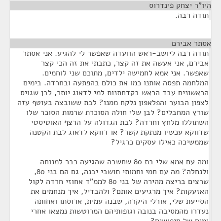
היו"ר יצחק פינדרוס
¶
תודה רבה.
אסתר אבירם
¶
תודה רבה ליושב-ראש הוועדה שאפשר לי להגיע. אני אסתר
אבירם, אני אעשה את זה קצר, כתבתי את זה הכי קצר
שאפשר. אני אמא לחמישה ילדים, מתוכם שני לוחמים.
המלחמה תפסה אותנו כמו את כולם בהפתעה ובחרדה. בימים
הראשונים עבד הראש בקדחתנות למי לדאוג יותר, לבן שגויס
לצפון הבוער והפלאפון נלקח ממנו? לבת ששובצה בעוטף עזה
שורץ המחבלים? לבן שלי חולה הסוכרת שרמות הסוכר שלו
השתוללו מלחץ וחרדה? לבת הגדולה על הרצף האוטיסטי
שדווקא עכשיו מנתקת קשר? או דווקא לדאוג לבת הקטנה
שממשיכה כאילו עסקים כרגיל?
ומה עם אמא שלי בת 80 שחשבה שהגיעה כבר למנוחה
ולנחלה? מה עם חמי וחמותי תושבי יבנה, גם הם בני 80,
שרצים בריצה מהירה של בני 80 לממ"ד אחוזי חרדה לקול
האזעקות? איך מרגיעים אותם? ולהבדיל, איך מנחמים את
הסייעת שלי, אורלי היקרה, שבנה עמית, ארוסתו ואחותה
נעדרו מהמסיבה בנובה וגופותיהם המרוטשות נמצאו אחרי