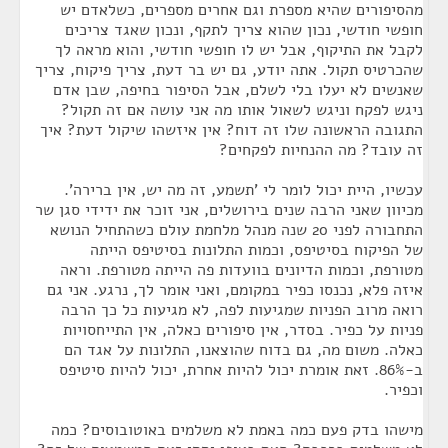
מהסיפורים שהיא מספרת וגם אחרים מספרים, כשלאדם יש
חופשי חודשי, נכון שהוא צריך לתקף, ונכון שאגד צריכים
לקבל את התיקוף, אבל יש לו חופשי חודשי, והוא מראה לך
שהכרטיס תקול. אתה יודע, גם יש בר דעת, צריך פיקוח, צריך
שאנשים לא יעלו בלי לשלם, אבל הסיפור בחיפה, שבן אדם
ניגש לפקח וניגש לשאול אותו מה אני עושה אם זה תקול?
התגובה הראשונה שלו זה דוח? אין איזשהו שיקול דעת? איך
זה עובד? מה ההנחיות לפקחים?
עכשיו, היית יכול לומר לי 'תשמע, זה מה יש, אין ברירה'.
מכיוון שאני הרבה שנים בירושלים, אני זוכר את ידידי סגן שר
התחבורה לפני 20 שנה מנהל מלחמת עולם כשהתחיל הנושא
של הפיקוח בסיטיפס, וכמות התלונות בסיטיפס הייתה
מטורפת, וכמות הדיונים בוועדות פה הייתה מטורפת. וראה
איזה פלא, נכנסו כפיר במקומם, ואני אומר לך, נרגע. אני גם
רואה מרוב הפניות שמגיעות לפה, לא מגיעות כל כך הרבה
פניות על כפיר. בסדר, אין סיפורים כאלה, אין התייחסויות
כאלה. משום מה, גם בדוח שהוצאנו, התלונות על אגד הם
ב-86%. זאת אומרת יכול להיות אחרת, יכול להיות סיטיפס
וכפיר.
מישהו בדק פעם כמה באמת לא משלמים באוטובוסים? כמה