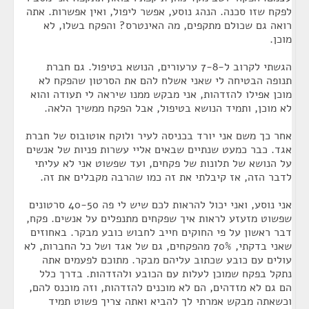
לפקח שזו סכנה. הנהג נוסע, אפשר ליפול, ואין אפשרות. אתה
רואה גם שכולם מתקפים, מה האינטרס? והפקח בשלו, לא
מוכן.
הגשתי לקרוב ל-7-8 ערעורים, הנושא בטיפול. גם חברת
תנופה הבטיחה לי שאני אשלח להם את הסרטון שהפקח לא
מוכן אפילו להזדהות, אני מבקש ממנו שיראה לי תעודה והוא
לא מוכן, ותמיד הנושא בטיפול, אבל הפקח ממשיך הלאה.
אחר כך משם אני יורד בכניסה לעיר ולוקח אוטובוס של חברת
אגד. כבר כמעט שנתיים שבאים אליי עשרות פניות של אנשים
על הנושא של תלונות של פקחים, ועד שפשוט אני לא עליתי
לדבר הזה, אז קיבלתי את זה כמו שהרבה מקבלים את זה.
אני נוסע, ואני יכול להראות לכם שיש לי פה 40-50 סרטונים
שפשוט מזעזע לראות איך שפקחים מתנפלים על אנשים. פקח,
דבר ראשון על פי החוקים חייב לחבוש כובע מבקר. באחוזים
שאני בדקתי, 70% מהפקחים, גם של אגד ושל כל החברות, לא
עולים עם כובע שכתוב עליהם מבקר. מתוכם לפעמים אתה
נתקל בפקח שמוכן לעלות עם הכובע ולהזדהות. בדרך כלל
הם גם לא מזדהים, הם לא מוכנים להזדהות, וזה מוכנס להם,
וכשאתה מבקש אמרתי לך להביא ואתה צריך פשוט תמיד