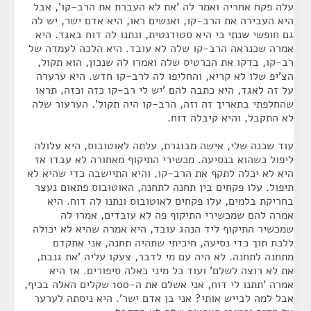
עלה פקח אחריה ואמר לה 'את לא העברת את הרב-קו', אבל
היא העבירה את הרב-קו, ואנשים ראו, היא אדם ישר, יש לה
גם חופשי שנתי כי היא סטודנטית, ונתנו לה דוח באגד. היא
אמרה שכנראה הרב-קו שלה לא עובד. היא הלכה לעמדה של
רב-קו, בדקו את הכרטיס שלה ואמרו לה שנכון, הוא תקול,
הצ'יפ שלו לא קריא, והחליפו לה לרב-קו חדש. היא ערערה
על זה לאגד, היא כתבה להם 'יש לי רב-קו כזה וכזה, תראו
שהחלפתי בתאריך זה וזה, הרב-קו היה תקול'. הערעור שלה
לא התקבל, והיא קיבלה דוח.
עוד שכנה שלי, אישה מבוגרת, עלתה לאוטובוס, היא עלולה
ליפול כשהוא בנסיעה. מכשירי התיקוף מאחורה לא עבדו אז
היא לא יכלה לתקף את הרב-קו, והיא התיישבה כדי שהיא לא
תיפול. עלו פקחים בין תחנה לתחנה, האוטובוס פתאום נעצר
בחריקת בלמים, עלו פקחים לאוטובוס ונתנו לה דוח. היא
אמרה להם שמכשירי התיקוף פה לא עובדים, אמרו לה
שמכשיר התיקוף ליד הנהג עובד, היא אמרה שהיא לא יכולה
ללכת תוך כדי נסיעה, חיכיתי שתהיה תחנה, אני אתקדם
מתחנה לתחנה. לא היה עם מי לדבר, צעקו עליה 'את גנבת,
את לא רוצה לשלם' ועוד כל מיני כאלה סיפורים. אז היא
אמרה 'תתנו לי דוח, אני אשלם את ה-100 שקלים האלה בכיף,
אבל למה לבייש אותי? אני בן אדם ישר'. היא ניסתה לערער