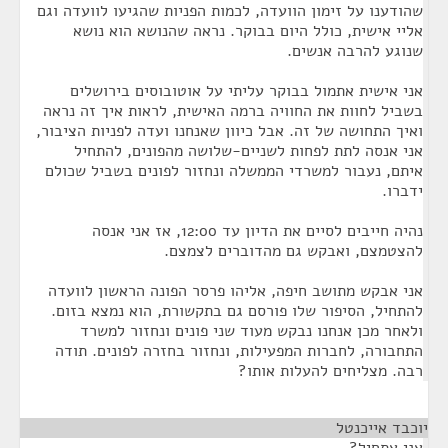
שהודענו על זימון הוועדה, לכמות הפניות שהגיעו לוועדה וגם
אליי אישית, כולל היום בבוקר. נראה שהנושא הוא נושא
שנוגע להרבה אנשים.
אני אישית אתמול בבוקר עליתי על אוטובוסים בירושלים
בשביל לחוות את החוויה ברמה האישית, לראות איך זה נראה
ואיך התחושה של זה. אבל כיוון שאנחנו ועדה לפניות הציבור,
אני אנסה לתת לפחות לשניים-שלושה מהפונים, להתחיל
איתם, נעבור למשרדי הממשלה ונחזור לפונים בשביל שכולם
ידברו.
נהיה חייבים לסיים את הדיון עד 12:00, אז אני אנסה
להצטמצם, ואבקש גם מהדוברים לצמצם.
אני אבקש מתושב חיפה, אליהו פרסר הפונה הראשון לוועדה
להתחיל, הסיפור שלו פורסם גם בתקשורת, הוא נמצא בזום.
ולאחר מכן אנחנו נבקש מעוד שני פונים ונחזור למשרד
התחבורה, לחברות המפעילות, ונחזור בחזרה לפונים. תודה
רבה. מצליחים להעלות אותו?
יוכבד אייכנטל
¶