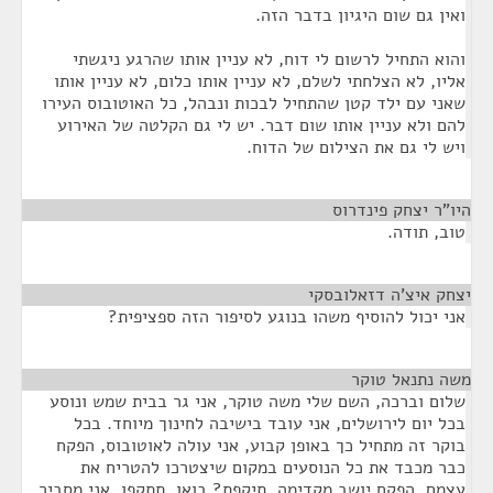
ואין גם שום היגיון בדבר הזה.
והוא התחיל לרשום לי דוח, לא עניין אותו שהרגע ניגשתי
אליו, לא הצלחתי לשלם, לא עניין אותו כלום, לא עניין אותו
שאני עם ילד קטן שהתחיל לבכות ונבהל, כל האוטובוס העירו
להם ולא עניין אותו שום דבר. יש לי גם הקלטה של האירוע
ויש לי גם את הצילום של הדוח.
היו"ר יצחק פינדרוס
¶
טוב, תודה.
יצחק איצ'ה דזאלובסקי
¶
אני יכול להוסיף משהו בנוגע לסיפור הזה ספציפית?
משה נתנאל טוקר
¶
שלום וברכה, השם שלי משה טוקר, אני גר בבית שמש ונוסע
בכל יום לירושלים, אני עובד בישיבה לחינוך מיוחד. בכל
בוקר זה מתחיל כך באופן קבוע, אני עולה לאוטובוס, הפקח
כבר מכבד את כל הנוסעים במקום שיצטרכו להטריח את
עצמם. הפקח יושב מקדימה, תיקפת? בואו, תתקפו. אני מסביר