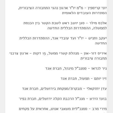
יוני קריספין - מ"מ יו"ר ארגון נהגי התחבורה הציבורית,
הסתדרות העובדים הלאומית
אלכס מילר - סגן יושב ראש לשכת הקשר בין הכנסת
לממשלה, ההסתדרות הכללית החדשה
יעקב וחניש - יו"ר ועד עובדי אגד, ההסתדרות הכללית
החדשה
איריס דור-און - מנהלת קשרי ממשל, 15 דקות - ארגון צרכני
תחבורה ציבורית
ניר לנדאו - סמנכ"ל מינהל, חברת אגד
זיו יותם - תפעול, חברת אגד
עדן יחזקאלי - מבקרת/מפקחת בירושלים, חברת אגד
בועז הירש - מנכ"ל הרכבת הקלה ירושלים, חברת כפיר
מירי מרב - סמנכ"לית משאבי אנוש, אחראית על פקחים