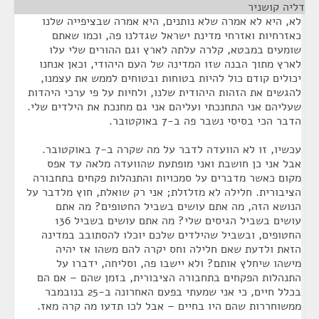
דליה קושניר
¶
לא, היא לא אמרה שלא נותנים, היא אמרה שבציפייה שלנו
כאזרחיות ואזרחי מדינת ישראל שגדלנו פה, וכמו שאתם
שומעים במבטא, קלרה עלתה לארץ וגם ההורים שלי עלו
לארץ מתוך הבנה שזו המדינה של העם היהודי, וכאן אנחנו
יכולים קודם כול להיות בטוחות ובטוחים לממש את עצמנו,
להגשים את הזהות היהודית שלנו, ולחיות על פי ערכי היהדות
שעליהם אני התחנכתי ועליהם אני גם מחנכת את הילדים שלי.
הדבר הכי בסיסי נשבר פה ב-7 באוקטובר.
עכשיו, זו לא הוועדה לדבר על מה שקרה ב-7 באוקטובר.
אבל אני כן חושבת ואני מופתעת שהוועדה מלאה עד אפס
מקום כאשר מדברים על סמכויות והתנהלות פקחים בתחבורה
הציבורית. חלילה לא מזלזלת; אני רק שואלת, חוץ מלדבר על
הנושא הזה, מה אתם עושים בשביל החטופים? מה אתם
עושים בשביל הגיסים שלי? מה אתם עושים בשביל 136
החטופים, ובשביל שהילדים שלכם יוכלו להסתובב במדינה
הזאת ולדעת שאם חלילה וחס יקרה להם משהו אז יהיה
מישהו שיחלץ אותם? ולא יישבו פה, וסליחה, ידברו על
התנהלות הפקחים בתחבורה הציבורית, בזמן שהם – אם הם
בכלל חיים, כי אני שמעתי בפעם האחרונה ב-25 בנובמבר
ממשוחררות שהם היו בחיים – אבל לכו תדעו מה קרה מאז.