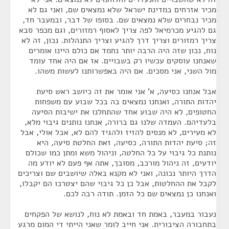
מכיר אזרחים במדינת ישראל שלא נמצאים שם, ואני גם לא
מכיר נבחרים שלא נמצאים שם. בסופו של דבר, ובמעבר חד,
גם להגיע מכרמיאל לפה צריך לאסוף רמזורים, וגם מכפר סבא
צריך רמזורים וצריך דרך להגיע וצריך התנהלות. נכון, זה לא
נוח, נכון שזה היה הרבה יותר נחמד אם כולם היינו אומרים
שאנחנו עוסקים עכשיו רק בשבויים. אז אם היה אחד עומד
מול השני, אני מסכים. אם היה באפשרותנו לעשות משהו.
אבל אנחנו כסיעה, א' אני אומר את זה כיושב ראש סיעת
יהדות התורה, ואנחנו נמצאים בה בכל שבוע עם משפחות
החטופים, לא היה שבוע אחד שהתחלנו את ישיבות הסיעה
בלעדיהם. העמדה שלנו גם ברורה, אנחנו נותנים גיבוי מלא,
לא מעירים, לא מנסים להזיז ולהגיד להם לא, אבל אולי, אבל
זה; סיעת יהדות התורה, כסיעה, זאת החלטת סיעה, היא
נותנת כל גיבוי על כל החלטה, וניהול משא ומתן כמו שכולם
יודעים, זה ניהול מורכב, מסובך, אתה אף פעם לא יודע מה
הדרך היותר נכונה, ואני לא מקנא באלה שיושבים שם וצריכים
לקבל את ההחלטות, אבל כן כל גיבוי שהם יצטרכו הם יקבלו,
ואנחנו כן נמצאים שם כל הזמן. תודה רבה לכם.
נעבור במעבר, באמת חד ובאמת לא נוח, לנושא של הפקחים
בתחבורה הציבורית. אני חייב לומר שאני הייתי די המום מרגע