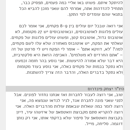
להיתקל איתם. פשוט באו אליי כמה פעמים, תפסיק כבר,
תתחיל להזדהות אתה, אמרתי להם שאני מוכן להביא הכל
בתנאי שהם עומדים לפי התקן.
אני רואה שבכל יום עולים בין 8-9 פקחים, אני אומר לכם
עולים פלוגות לאוטובוסים, ובאוטובוסים יש 27 מקומות, לא
אוטובוס גדול, אוטובוס קטן, ופשוט עולים פלוגות של פקחים.
שאלתי את הפקח, יש אוטובוס מאחורה שלא עלו לשם פקחים,
למה? 'לא, דווקא אתם' – אומר לי הפקח ויש לי סרטון של זה
– 'אתם החרדים לא משלמים'. האכיפה הזאת היא סלקטיבית,
היא דבר שלא אמורה להיעשות. אני נוסע בהר חומה וכמעט
ולא נתקל בכמות של פקחים כאלה, אני נוסע בעוד מקומות
ולא נתקל בדברים האלה, והדבר הזה צריך להשתנות.
היו"ר יצחק פינדרוס
¶
טוב, אני רוצה לעבור לחברות ואז אנחנו נחזור לפונים. אבל
לפני שאני פונה לחברת אגד, לניר לנדאו שנמצא פה, אני
רוצה לומר כמה שאלות שבאמת עולות מהדברים האלה. אני
רוצה להקריא סתם מקבוצת וואטסאפ של איזשהו עיר, דיון
בקבוצת וואטסאפ על סיפור שלא בדקתי אותו, אני רק נותן
דוגמה. סליחה, מייל.