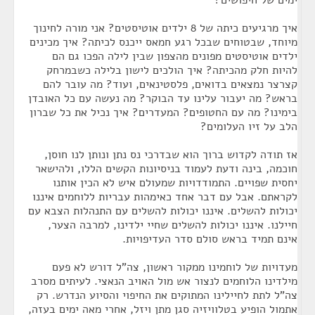
ימים של חיפושים?
איך מרגיעים כיתה של 8 ילדים אוטיסטים? אני מורה לחינוך
מיוחד, שבטוחים שבכל רגע חמאס ייכנס לכיתה? איך מכינים
ילדים אוטיסטים מפונים מהצפון שבין לילה הפכו גם הם
להיות חלק מהכיתה? איך הולכים לישון בלילה כשבמרחק
קצרצר נמצאים בדואים, פלסטינאים, ועוד? מה עובר להם
בראש? מה יעבור עלינו עד הבוקר? מה נעשה עם כל האובדן
בימינו? מה עם החטופים? המעדרים? איך נכיל את כל שברון
הלב על זיו העלומים?
אז תודה לקדוש ברוך הוא שבדרכי נס נתן ונותן לנו חוסן,
חוכמה, בינה ודעת לעמוד בניסיונות הקשים הללו, ולהישאר
יחסית שפויים. התמודדויות שמעולם איש לא הכין אותנו
לקראתם. אבל עם דבר אחד כאימהות עבריות ללוחמים איננו
יכולות להשלים. איננו יכולות להשלים עם התנהלות הצבא עם
חיילנו. איננו יכולות להשלים שחיי ילדינו, למרבה הצער,
אינם תמיד בראש סולם סדר העדיפויות.
מעדויות של לוחמינו ממקור ראשון, צה"ל דורש לא פעם
מילדינו הלוחמים לנצור אש מול האויב הנאצי. לעיתים מסרב
צה"ל לתת לחיילינו המתוקים את החיפוי והסיוע הנדרש. רק
אתמול הופיע בטלוויזיה סגן מתן ויזל, אחרי מאה ימים בעזה,