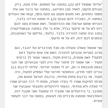
'עליתי אתמול לקו 472 בתחנה של מחסום. עלה פקח, בדק
שכולם תיקפו, לאחר מכן התיישב. בתחנה של כיבוי אש עלו
מספר נוסעים, ואז משום מקום צץ פקח נוסף, קנסו את העולים
בתחנה זו, הסבירו להם שבקו 472 זו תחנת הורדה בלבד,
הוכיחו אותם שניצלו את ההזדמנות'. זאת אומרת נתנו להם
דוח לא על אי תיקוף בכלל, אלא כי עלו בתחנה שבאפליקציה
כתוב שזו תחנה להורדה בלבד. כלומר, עליתם על האוטובוס,
ונותנים לכם דוח, לא על אי תיקוף.
אני אשאל שאלה שעולה פה מכל מהדברים של יוכבד, וגם
מרוב הפניות שהגיעו לוועדה: האם אין שום שיקול דעת
לפקח? זאת אומרת, כרטיס תקול, כשאני אומר לך כרטיס
תקול – אני אספר לך סיפור שלי היה לפני שבועיים: אני חבר
כנסת מהכנסת ה-20, יש לי חופשי חודשי. עליתי לרכבת בבן
גוריון לפני חודש, והחופשי חודשי שלי הפסיק לפעול, היה
תקול. אז ברכבת פחות פחדתי, ברכבת ישראל משום מה,
פניתי לפיקוח אמרו לי בסדר תעלה, פתחו לי דרך הנכים אמרו
לי תעלה ולא פחדתי. הגעתי לירושלים וחשבתי שעכשיו אני
מסובך, כי בירושלים אני אסביר לו שתקול ואני אקבל דוח,
והתלבטתי מתחנה מרכזית מה לעשות, בסופו של דבר לקחתי
מונית.