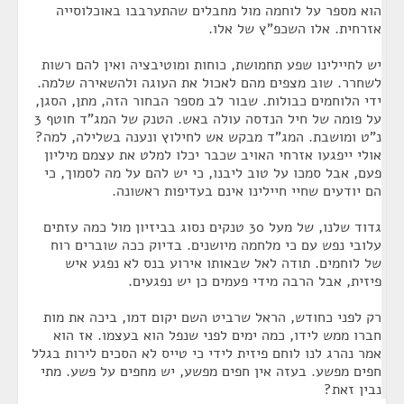
הוא מספר על לוחמה מול מחבלים שהתערבבו באוכלוסייה
אזרחית. אלו השכפ"ץ של אלו.
יש לחיילינו שפע תחמושת, כוחות ומוטיבציה ואין להם רשות
לשחרר. שוב מצפים מהם לאכול את העוגה ולהשאירה שלמה.
ידי הלוחמים כבולות. שבור לב מספר הבחור הזה, מתן, הסגן,
על פומה של חיל הנדסה עולה באש. הטנק של המג"ד חוטף 3
נ"ט ומושבת. המג"ד מבקש אש לחילוץ ונענה בשלילה, למה?
אולי ייפגעו אזרחי האויב שכבר יכלו למלט את עצמם מיליון
פעם, אבל סמכו על טוב ליבנו, כי יש להם על מה לסמוך, כי
הם יודעים שחיי חיילינו אינם בעדיפות ראשונה.
גדוד שלנו, של מעל 30 טנקים נסוג בביזיון מול כמה עזתים
עלובי נפש עם כי מלחמה מיושנים. בדיוק ככה שוברים רוח
של לוחמים. תודה לאל שבאותו אירוע בנס לא נפגע איש
פיזית, אבל הרבה מידי פעמים כן יש נפגעים.
רק לפני כחודש, הראל שרביט השם יקום דמו, ביכה את מות
חברו ממש לידו, כמה ימים לפני שנפל הוא בעצמו. אז הוא
אמר נהרג לנו לוחם פיזית לידי כי טייס לא הסכים לירות בגלל
חפים מפשע. בעזה אין חפים מפשע, יש מחפים על פשע. מתי
נבין זאת?