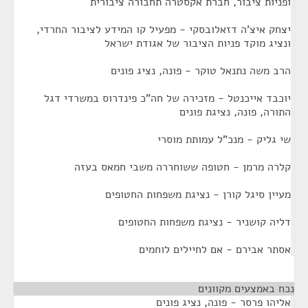
ופניות ציבור, חברת אקסטרה תחבורה ציבורית
יצחק איצ'ה דזאלובסקי - מפעיל קו המידע לציבור החרדי,
ונציג מוקד פניות הציבור של אגודת ישראל
הרב משה נתנאל טוקר - פונה, נציג פונים
יוכבד אייכנטל - מזכירה של חה"כ פינדרוס במשרדי דגל
התורה, פונה, נציגת פונים
שי גליק - מנכ"ל עמותת מוסרי
קלרה מרמן - חטופה ששוחררה משבי חמאס בעזה
מעיין סיגל קורן - נציגת משפחות החטופים
דליה קושניר - נציגת משפחות החטופים
אסתר אבירם - אם לחיילים לוחמים
נכח באמצעים מקוונים
¶
אליהו פרסר - פונה, נציג פונים