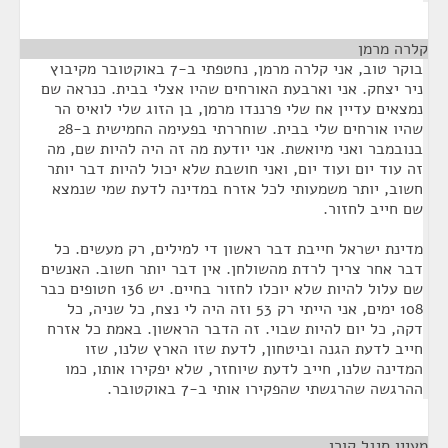
קלרה מרמן
¶
בוקר טוב, אני קלרה מרמן, נחטפתי ב-7 באוקטובר מקיבוץ
ניר יצחק. אני וארבעת האורחים שהיו אצלי בבית. כנראה שם
נמצאים עדיין אח שלי פרננדו מרמן, בן הזוג שלי לואיס הר
שהיו אורחים שלי בבית. שוחררתי בפעימה החמישית ב-28
בנובמבר ואני מיואשת. אני יודעת מה זה היה להיות שם, מה
זה עוד יום ועוד יום, ואני חושבת שלא יכול להיות דבר יותר
חשוב, יותר משמעותי לכל אזרח במדינה לדעת שמי שנמצא
שם חייב לחזור.
מדינת ישראל חייבת דבר ראשון די למילים, רק מעשים. כל
דבר אחר צריך לרדת מהשולחן. אין דבר יותר חשוב. האנשים
שם עלול להיות שלא יוכלו לחזור בחיים. יש 136 חטופים כבר
108 ימים, אני הייתי רק 53 וזה היה לי נצח, כל שניה, כל
דקה, כל יום להיות שבוי. זה הדבר הראשון. באמת כל אזרח
חייב לדעת הגנה וביטחון, לדעת שזו הארץ שלנו, שזו
המדינה שלנו, חייב לדעת שיוחזר, שלא יפקירו אותו, כמו
ההרגשה שהרגשתי שהפקירו אותי ב-7 באוקטובר.
מעיין סיגל קורן
¶