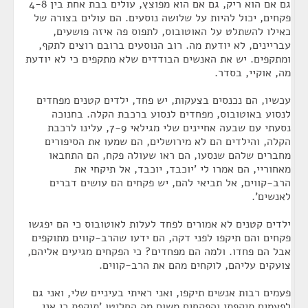
גם אם הוא ריק, גם אם הוא מפוצץ, עולים בבת אחת בין 4-8
פקחים, יכול להיות על שלושה נוסעים. הם עולים בצורה של
כאילו להשתלט על האוטובוס, לתפוס פה איזה פושעים,
עבריינים, לא יודעת מה. רוב הנוסעים ברובם רוצים לתקף,
ומתקפים. יש את האנשים הבודדים שלא מתקפים כי לא יודעת
מה, אוקיי, בסדר.
עכשיו, הם נכנסים בצעקות, יש פחד, ילדים קטנים מפחדים
לנסוע באוטובוס, מפחדים לנסוע ברכבת הקלה. בחנוכה
נסעתי עם שבעה אחיינים שלי מגילאי 7-9, עלינו לרכבת
הקלה, והילדים הם לא מירושלים, הם שמעו את הסיפורים
מחברים שלהם שנסעו, הם ראו שעולה פקח, הם התחבאו
מאחוריי, הם אמרו לי 'יוכבד, יוכבד, אל תיקחי את
הרב-קווים, אל תביאי להם, יש פקחים הם עושים דברים
לאנשים'.
ילדים קטנים לא אמורים לפחד לעלות לאוטובוס כי הם יפגשו
פקחים והם תיקפו לפני דקה, הם ידעו שהרב-קווים מתוקפים
אבל הם פחדו. ולמה הם מפחדים? כי הפקחים מגיעים אליהם,
צועקים עליהם, לוקחים מהם את הרב-קווים.
פעמים רבות אנשים תיקפו, ואני ראיתי בעיניים שלי, ואני גם
לפעמים תיקפתי והפקחים משום מה החליטו 'תיקפת כי אני