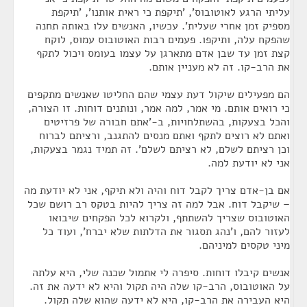
עליתי הרגע לאוטובוס', 'תיקפת כי ראית אותנו', 'תיקפת
מספיק זמן אחרי שעלית'. עכשיו, האנשים עלו באותה תחנה
שהפקח עלה, ותיקפו. פעמים רבות האוטובוס עמוס, לוקח
קצת זמן עד שבן אדם מתארגן על עצמו בעומס ויכול לתקף
את הרב-קו. זה לא מעניין אותם.
הם מפעילים שיקול דעת עצמי שהם החליטו שאנשים מתקפים
כי רואים אותם. מי אמר, למה אמר, ונותנים דוחות. זו הצורה,
והכל בצעקות, בהשתלחויות, ב-'אתם חבורה של פרזיטים
ואתם לא רוצים לתקף ואתם מנסים להתגנב, ורציתם לברוח
וכן רציתם לשלם, לא רציתם לשלם'. זה תמיד נגמר בצעקות,
אני לא יודעת למה.
אם בן-אדם צריך לקבל דוח והיה ולא תיקף, אני לא יודעת מה
– שיקבל דוח. אבל למה זה צריך להיות בטקס רב רושם שכל
האוטובוס שצריך להשתתף, ולקרוא לכל הפקחים שיבואו
לעזור להם, ו'נהג תסגור את הדלתות שלא יברח', ועוד כל
מיני טקסים למיניהם.
אנשים קיבלו דוחות. סיפרה לי אתמול שכנה שלי, היא עלתה
על האוטובוס, הרב-קו שלה היה תקול והיא לא ידעה את זה.
היא העבירה את הרב-קו, היא לא ידעה שהוא שלה תקול.