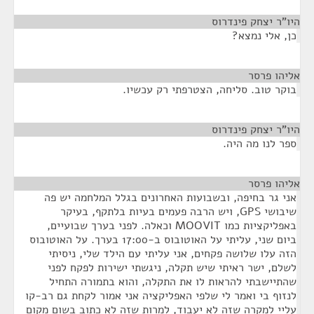
היו"ר יצחק פינדרוס
¶
כן, אלי נמצא?
אליהו פרסר
¶
בוקר טוב. סליחה, הצטרפתי רק עכשיו.
היו"ר יצחק פינדרוס
¶
ספר לנו מה היה.
אליהו פרסר
¶
אני גר בחיפה, ובשבועות האחרונים בגלל המלחמה יש פה
שיבושי GPS, ויש הרבה פעמים בעיות בלתקף, בעיקר
באפליקציות כמו MOOVIT וכאלה. לפני בערך שבועיים,
ביום שני, עליתי על האוטובוס ב-17:00 בערך. על האוטובוס
הזה עלו שלושה פקחים, אני עליתי עם הילד שלי, ניסיתי
לשלם, ישר ראיתי שיש תקלה, ניגשתי ישירות לפקח לפני
שהתיישבתי להראות לו את התקלה, והוא בתמורה התחיל
לנזוף בי ואמר לי שלפי האפליקציה אני אמור לקחת גם רב-קו
עליי למקרה שזה לא יעבוד, למרות שזה לא כתוב בשום מקום