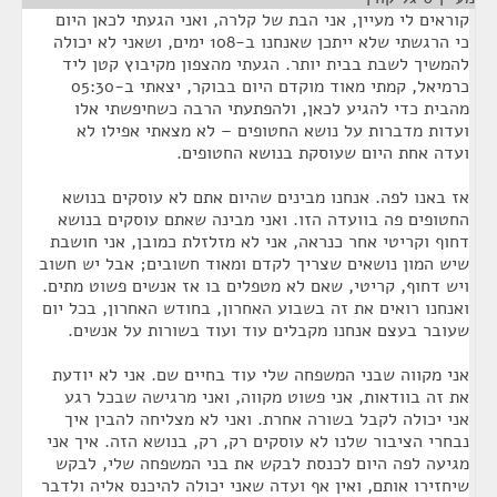
קוראים לי מעיין, אני הבת של קלרה, ואני הגעתי לכאן היום
כי הרגשתי שלא ייתכן שאנחנו ב-108 ימים, ושאני לא יכולה
להמשיך לשבת בבית יותר. הגעתי מהצפון מקיבוץ קטן ליד
כרמיאל, קמתי מאוד מוקדם היום בבוקר, יצאתי ב-05:30
מהבית כדי להגיע לכאן, ולהפתעתי הרבה כשחיפשתי אלו
ועדות מדברות על נושא החטופים – לא מצאתי אפילו לא
ועדה אחת היום שעוסקת בנושא החטופים.
אז באנו לפה. אנחנו מבינים שהיום אתם לא עוסקים בנושא
החטופים פה בוועדה הזו. ואני מבינה שאתם עוסקים בנושא
דחוף וקריטי אחר כנראה, אני לא מזלזלת כמובן, אני חושבת
שיש המון נושאים שצריך לקדם ומאוד חשובים; אבל יש חשוב
ויש דחוף, קריטי, שאם לא מטפלים בו אז אנשים פשוט מתים.
ואנחנו רואים את זה בשבוע האחרון, בחודש האחרון, בכל יום
שעובר בעצם אנחנו מקבלים עוד ועוד בשורות על אנשים.
אני מקווה שבני המשפחה שלי עוד בחיים שם. אני לא יודעת
את זה בוודאות, אני פשוט מקווה, ואני מרגישה שבכל רגע
אני יכולה לקבל בשורה אחרת. ואני לא מצליחה להבין איך
נבחרי הציבור שלנו לא עוסקים רק, רק, בנושא הזה. איך אני
מגיעה לפה היום לכנסת לבקש את בני המשפחה שלי, לבקש
שיחזירו אותם, ואין אף ועדה שאני יכולה להיכנס אליה ולדבר