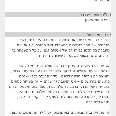
אני אתחיל?
היו"ר יצחק פינדרוס
¶
תציגי את עצמך.
יוכבד אייכנטל
¶
שמי יוכבד אייכנטל, אני נוסעת בתחבורה ציבורית, ואני
מזכירה של הרב פינדרוס במשרדי דגל התורה, אז אני גם
מקבלת כל הזמן פניות גם של אנשים וגם של כל המשפחה כי
יודעים שאני נמצאת בעמדה ששומעת את זה.
אז אני מרגישה שזה עניין כבר של חמש שנים מאז שאני
פגשתי בפעם הראשונה בפקח שנתן לי דוח על לא עוול בכפי,
והמצב רק מחמיר משנה לשנה. עיקר הבעיה כפי שאנחנו
פוגשים בירושלים – אני תושבת ירושלים – זה בעיקר פקחים
בנסיעות של אגד, וברכבת הקלה כפיר. סופרבוס ואקסטרה הם
די חדשים בירושלים, בהתחלה הפקחים שלהם יחסית היו
נחמדים, לאחרונה הם מתחילים לאמץ את דוקטרינת אגד,
נקרא לזה ככה.
זה מתחיל בזה שנוסעים באוטובוס. יכול להיות אוטובוס קצר,