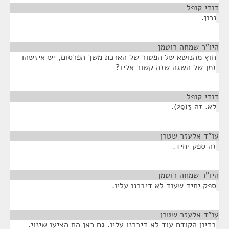
דודי קופל
¶
נכון.
היו"ר שמחה רוטמן
¶
חוץ מהנושא של הפטור של הארכת משך הפרסום, יש איזשהו
זמן של השגה שזה קשור אליו?
דודי קופל
¶
לא. זה 3(29).
עו"ד אלעזר שטרן
¶
זה ספק יחיד.
היו"ר שמחה רוטמן
¶
ספק יחיד שעוד לא דיברנו עליו.
עו"ד אלעזר שטרן
¶
בדיון הקודם עוד לא דיברנו עליו. גם כאן הם הציעו שינוי.