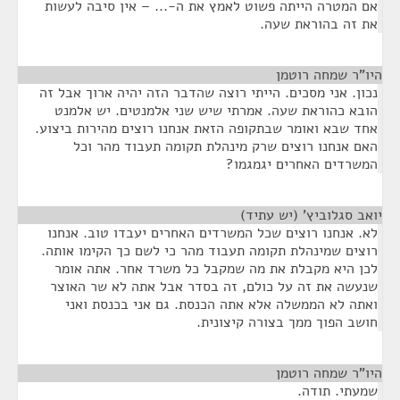
אם המטרה הייתה פשוט לאמץ את ה-... – אין סיבה לעשות
את זה בהוראת שעה.
היו"ר שמחה רוטמן
¶
נכון. אני מסכים. הייתי רוצה שהדבר הזה יהיה ארוך אבל זה
הובא כהוראת שעה. אמרתי שיש שני אלמנטים. יש אלמנט
אחד שבא ואומר שבתקופה הזאת אנחנו רוצים מהירות ביצוע.
האם אנחנו רוצים שרק מינהלת תקומה תעבוד מהר וכל
המשרדים האחרים יגמגמו?
יואב סגלוביץ' (יש עתיד)
¶
לא. אנחנו רוצים שכל המשרדים האחרים יעבדו טוב. אנחנו
רוצים שמינהלת תקומה תעבוד מהר כי לשם כך הקימו אותה.
לכן היא מקבלת את מה שמקבל כל משרד אחר. אתה אומר
שנעשה את זה על כולם, זה בסדר אבל אתה לא שר האוצר
ואתה לא הממשלה אלא אתה הכנסת. גם אני בכנסת ואני
חושב הפוך ממך בצורה קיצונית.
היו"ר שמחה רוטמן
¶
שמעתי. תודה.