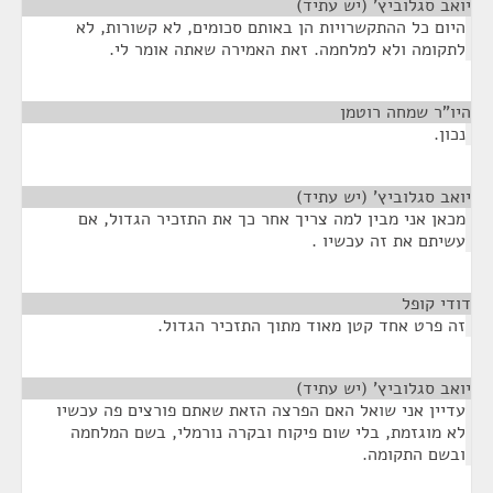
יואב סגלוביץ' (יש עתיד)
¶
היום כל ההתקשרויות הן באותם סכומים, לא קשורות, לא
לתקומה ולא למלחמה. זאת האמירה שאתה אומר לי.
היו"ר שמחה רוטמן
¶
נכון.
יואב סגלוביץ' (יש עתיד)
¶
מכאן אני מבין למה צריך אחר כך את התזכיר הגדול, אם
עשיתם את זה עכשיו .
דודי קופל
¶
זה פרט אחד קטן מאוד מתוך התזכיר הגדול.
יואב סגלוביץ' (יש עתיד)
¶
עדיין אני שואל האם הפרצה הזאת שאתם פורצים פה עכשיו
לא מוגזמת, בלי שום פיקוח ובקרה נורמלי, בשם המלחמה
ובשם התקומה.