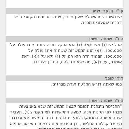
עו"ד אלעזר שטרן
¶
יש משהו שמראש לא טעון מכרז, שזה בסכומים הקטנים ויש
דברים שטעונים מכרז.
היו"ר שמחה רוטמן
¶
אבל יש (1) ויש 1(א). (1) הוא התקשרות ששוויה אינו עולה על
100,000. 1(א) הוא התקשרות ששוויה אינו עולה על
200,000. הפטור הזה הוא רק על (1) ולא על 1(א). זאת
אומרת, על 1(א), מה שמיוחד להם, הם כן יצטרכו.
דודי קופל
¶
כמו שאתה דורש החלטת ועדת מכרזים.
היו"ר שמחה רוטמן
¶
"החליטה מינהלת תקומה לבצע התקשרות שלא באמצעות
מכרז לפי תקנות אלה, למעט התקשרות לפי תקנה 3(1), תעביר
את החלטתה המנומקת לוועדת הפטור בתוך חמישה ימי עבודה
ממועד קבלת ההחלטה, וכן תפרסם אותה באתר האינטרנט ולא