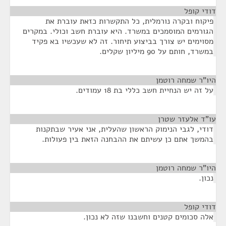
דודי קופל
¶
פיקוח ובקרה נורמלית, כל התקשרות כזאת עוברת את
הגורמים המוסמכים במשרד. היא עוברת חשב וכולי. במקרים
מסוימים יש צורך בביצוע תיחור. זה לא שעכשיו בא פקיד
במשרד, חותם על 90 מיליון שקלים.
היו"ר שמחה רוטמן
¶
על זה יש הנחיית חשב כללי בת 18 עמודים.
עו"ד אלעזר שטרן
¶
דודי, לגבי הנימוק הראשון שהעלית, אני אעיר שבתקנות
בהמשך אתם כן עשיתם את ההבחנה הזאת בין פעולות.
היו"ר שמחה רוטמן
¶
נכון.
דודי קופל
¶
אלה סכומים קטנים וחשבנו שזה לא נכון.