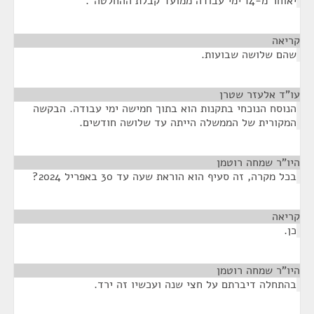
יאוחר מ-14 ימי עבודה ממועד קבלת ההחלטה".
קריאה
¶
שהם שלושה שבועות.
עו"ד אלעזר שטרן
¶
הנוסח הנוכחי בתקנות הוא בתוך חמישה ימי עבודה. הבקשה
המקורית של הממשלה הייתה עד שלושה חודשים.
היו"ר שמחה רוטמן
¶
בכל מקרה, זה סעיף הוא הוראת שעה עד 30 באפריל 2024?
קריאה
¶
כן.
היו"ר שמחה רוטמן
¶
בהתחלה דיברתם על חצי שנה ועכשיו זה ירד.