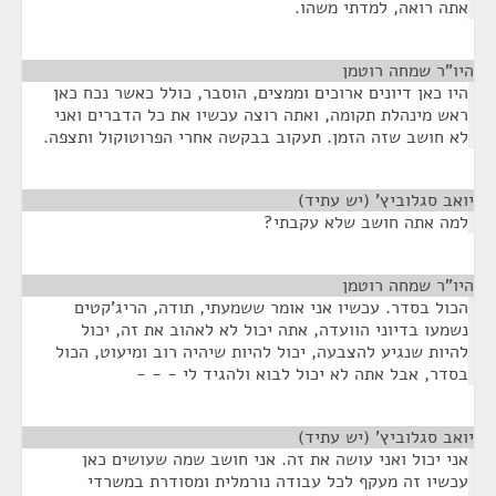
אתה רואה, למדתי משהו.
היו"ר שמחה רוטמן
¶
היו כאן דיונים ארוכים וממצים, הוסבר, כולל כאשר נכח כאן
ראש מינהלת תקומה, ואתה רוצה עכשיו את כל הדברים ואני
לא חושב שזה הזמן. תעקוב בבקשה אחרי הפרוטוקול ותצפה.
יואב סגלוביץ' (יש עתיד)
¶
למה אתה חושב שלא עקבתי?
היו"ר שמחה רוטמן
¶
הכול בסדר. עכשיו אני אומר ששמעתי, תודה, הריג'קטים
נשמעו בדיוני הוועדה, אתה יכול לא לאהוב את זה, יכול
להיות שנגיע להצבעה, יכול להיות שיהיה רוב ומיעוט, הכול
בסדר, אבל אתה לא יכול לבוא ולהגיד לי - - -
יואב סגלוביץ' (יש עתיד)
¶
אני יכול ואני עושה את זה. אני חושב שמה שעושים כאן
עכשיו זה מעקף לכל עבודה נורמלית ומסודרת במשרדי