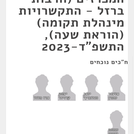
ברזל - התקשרויות
מינהלת תקומה)
(הוראת שעה),
התשפ"ד-2023
ח"כים נוכחים
אלעזר
יואב
יצחק
שטרן
סגלוביץ'
קרויזר
ארז מלול
שמחה
רוטמן