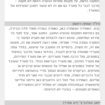
התקנה הזאת, על תקנות אחרות ההערה הזאת לא תקפה -
מדבר לגבי כל משרד גם אם זה לא קשור לתוכן הפעילות של
המשרד.
היו"ר שמחה רוטמן
¶
נכון. האמירה שנאמרה כאן, נאמרה בצורה מאוד חדה וברורה,
גם בטיוטת התקנות שהציע החשב. החשב אמר, עוד לפני כל
אירוע המלחמה, שהוא רוצה להעלות את תקרת הפטור כי
התקרה נמוכה מדיי. אמרתי, אתה רוצה לעשות את זה, תעשה
את זה, זה מצוין. בינתיים זה התעכב עד שיעשו, בסדר גמור.
משרדי ממשלה צריכים לעבוד, בוודאי כאשר מדובר בטיפול
במפונים, מול הרבה מאוד משרדים. יש את משרד התיירות,
את משרד החינוך, את משרד הבריאות וכולי. כל משרד שעובד
על טיפול במפונים או אפילו על נושאים שהם קרובים או
משיקים. הביקורת על הסכום הנמוך מדיי בהשוואה לעיריות
וכל הדברים האלה, אלה דיונים שכבר היו ואני לא חוזר
אליהם. האמירה שלי ושל רוב היושבים כאן הייתה שלייצר
סיטואציה שבמינהלת תקומה יש מסלול ירוק והמשרדים
האחרים תקועים – בעיניי לא לגיטימי.
יואב סגלוביץ' (יש עתיד)
¶