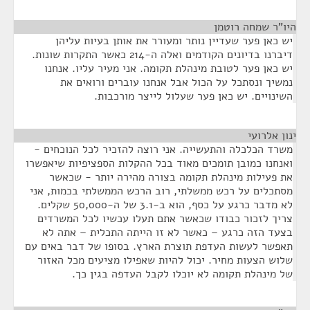
היו"ר שמחה רוטמן
¶
יש כאן פער שעדיין נותר ומעורר את אותן בעיות עליהן
דיברנו בדיונים הקודמים ואלה ה-214 כאשר התקרות שונות.
יש כאן פער לטובת מינהלת תקומה. אני מעיר עליו. אנחנו
נמשיך ונסתכל על הכול אבל אנחנו עוברים ורואים את
השינויים. יש כאן פער שעלול לייצר מורכבות.
ינון אלרועי
¶
משרד הכלכלה והתעשייה. אני רוצה להזכיר לכל הנוכחים -
ואנחנו כמובן תומכים מאוד בכל ההקלות הספציפיות שיאפשרו
את פעילות מינהלת תקומה בצורה מהירה יותר - שכאשר
מסתכלים על רכש ממשלתי, רוב הרכש הממשלתי בכמות, אני
לא מדבר כרגע על כסף, הוא ב-3.1 של ה-50,000 שקלים.
צריך לזכור כבודו שכאשר אתם תעלו עכשיו לכל המשרדים
בצעד הזה כרגע – כאשר לא זו הייתה התכלית – אתה לא
תאפשר לעשות העדפת תוצרת הארץ. בסופו של דבר באים עם
שלוש הצעות מחיר. יכול להיות שאפילו מציעים מכל האזור
של מינהלת תקומה לא יוכלו לקבל העדפה בגין כך.