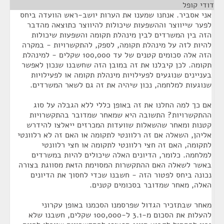
דודי קופל
¶
אני אסביר. אנחנו שמענו את הערות יושב-ראש הוועדה ביחס
לפער שייווצר וההשפעות שיכולות להיווצר כתוצאה מהדבר
הזה בין המשרדים לבין מינהלת תקומה והשפעות שיכולות
להיות לזה על מינהלת תקומה, לספק, להתקשרויות - במקרה
הזה אלה סכומים קטנים של עד 100,000 שקלים - למינהלת
תקומה. לכן קיבלנו את זה במובן הזה שחשבנו שנכון לאפשר
בעניינים שנוגעים לפעילויות מינהלת תקומה או לפעילויות
שנוגעות למלחמה, נכון שיהיה את זה גם לשאר המשרדים.
אם כך למה החלנו את זה באופן כללי ללא הגבלה על סוג
ההתקשרויות? התשובה היא שמאחר שמדובר בהתקשרויות
קטנות ומאחר שהשאלות שוועדות המכרזים ייאלצו להידרש
אליהן, השאלה אם זה רלוונטי לתקומה או האם זה לא רלוונטי
לתקומה, האם זה חצי רלוונטי לתקומה או חצי רלוונטי
למלחמה. כלומר, הדיונים האלה שיכולים להיות במשרדים
באשר לשאלה האם ההתקשרות המסוימת הזאת מסווגת בצורה
נכונה ביחס לפטור הזה - חשבנו שכדי לחסוך את הדיונים
האלה, מאחר שמדובר בסכומים קטנים.
מאחר שבתזכיר הגדול שפרסמנו הסכמנו באופן עקרוני
להעלות את הסכום מ-3.1 ל-100,000 שקלים, חשבנו שלא