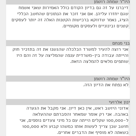
היו"ר שמחה רוטמן
¶
דיברנו על זה גם בדיון הקודם כולל האמירות שאני אשמח
שגם יחזרו עליהן. אם אני זוכר את הנתונים שהחשב הכללי
הציג, נאמר שדווקא ברכישות הקטנות האלה זה יותר לעסקים
קטנים ובינוניים ולעסקים מקומיים.
בני מנחם
¶
אני רוצה להעיר למשרד הכלכלה שהגשנו את זה בתזכיר חוק
והייתה עבודה בין-משרדית ענפה שהמליצה על זה והם היו
שותפים מלאים להמלצה הזאת.
היו"ר שמחה רוטמן
¶
לא נפתח את הדיון הזה.
ינון אלרועי
¶
אדוני היושב ראש, אין כאן דיון. אני מקבל את הגערה
באהבה. אני רק אומר שמאחר והסברתם שההעלאה
ל-100,000 שקלים הייתה עם כל מיני צעדים נוספים, אני
חושב שכן צריך לעשות אותו כמשהו קבוע ולא 100,000
כשאתה לא מוסיף את הדברים אחרים.