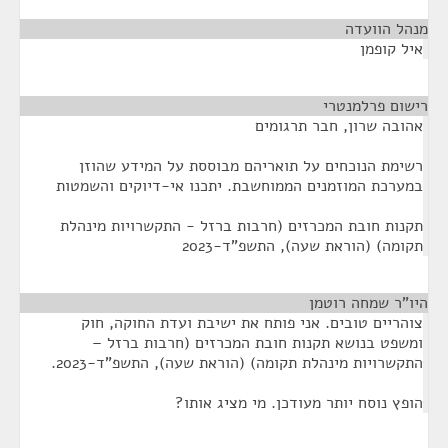
מנהל הוועדה
¶
איל קופמן
רישום פרלמנטרי
¶
אהובה שרון, חבר תרגומים
רשימת הנוכחים על תואריהם מבוססת על המידע שהוזן
במערכת המוזמנים הממוחשבת. יתכנו אי-דיוקים והשמטות
תקנות חובת המכרזים (חרבות ברזל - התקשרויות מינהלת
תקומה) (הוראת שעה), התשפ"ד-2023
היו"ר שמחה רוטמן
¶
צוהריים טובים. אני פותח את ישיבת ועדת החוקה, חוק
ומשפט בנושא תקנות חובת המכרזים (חרבות ברזל –
התקשרויות מינהלת תקומה) (הוראת שעה), התשפ"ד-2023.
הופץ נוסח יותר מעודכן. מי מציג אותו?