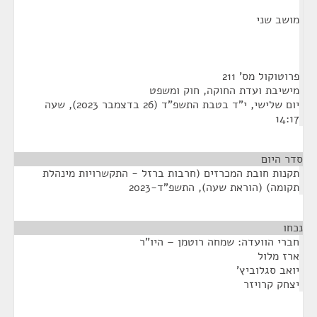
מושב שני
פרוטוקול מס' 211
מישיבת ועדת החוקה, חוק ומשפט
יום שלישי, י"ד בטבת התשפ"ד (26 בדצמבר 2023), שעה
14:17
סדר היום
תקנות חובת המכרזים (חרבות ברזל - התקשרויות מינהלת
תקומה) (הוראת שעה), התשפ"ד-2023
נכחו
¶
חברי הוועדה: שמחה רוטמן – היו"ר
ארז מלול
יואב סגלוביץ'
יצחק קרויזר