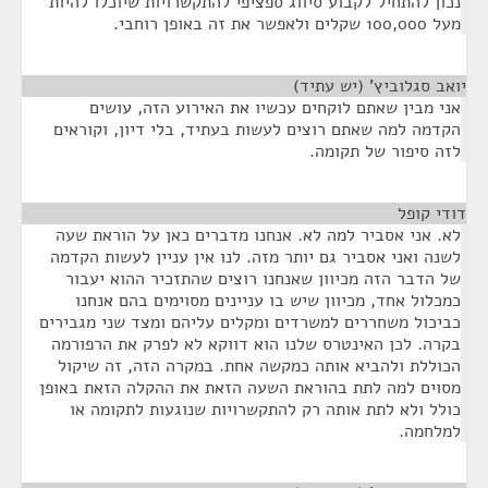
נכון להתחיל לקבוע סיווג ספציפי להתקשרויות שיוכלו להיות
מעל 100,000 שקלים ולאפשר את זה באופן רוחבי.
יואב סגלוביץ' (יש עתיד)
¶
אני מבין שאתם לוקחים עכשיו את האירוע הזה, עושים
הקדמה למה שאתם רוצים לעשות בעתיד, בלי דיון, וקוראים
לזה סיפור של תקומה.
דודי קופל
¶
לא. אני אסביר למה לא. אנחנו מדברים כאן על הוראת שעה
לשנה ואני אסביר גם יותר מזה. לנו אין עניין לעשות הקדמה
של הדבר הזה מכיוון שאנחנו רוצים שהתזכיר ההוא יעבור
כמכלול אחד, מכיוון שיש בו עניינים מסוימים בהם אנחנו
כביכול משחררים למשרדים ומקלים עליהם ומצד שני מגבירים
בקרה. לכן האינטרס שלנו הוא דווקא לא לפרק את הרפורמה
הכוללת ולהביא אותה כמקשה אחת. במקרה הזה, זה שיקול
מסוים למה לתת בהוראת השעה הזאת את ההקלה הזאת באופן
כולל ולא לתת אותה רק להתקשרויות שנוגעות לתקומה או
למלחמה.