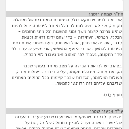
היו"ר שמחה רוטמן
¶
אני חייב לומר שדווקא בגלל הפטורים המיוחדים של מינהלת
תקומה, אני לא רוצה לתת לה כלל מיוחד לפרסום. יכול להיות
שהיא צריכה קיצור משך זמני ההשגות וכל מיני תחומים -
הכללי, הפרטי, העתירות – כדי שהם ידעו ודאות ולצאת
לדרך, את זה אני מבין, אבל הפרסום, בואו נשמור את סוגיית
הפרסום להמשך. אדוני היועץ המשפטי, אני מציע שנעבוד לפי
סדר התקנות, נעבוד לפי הצהוב ואז נעבוד לפי הכחול.
בצהוב יש לנו את ההכרזה על מצב מיוחד בעורף שכבר
הקראנו אותה. מינהלת תקומה, עליה דיברנו. פעולות איבה,
פעולות המלחמה, הגדרות שכבר קיימות בכל החוקים האחרים
שדיברנו עליהם וזה רלוונטי להמשך.
סעיף 3(1).
עו"ד אלעזר שטרן
¶
זה שייך לדיונים שהתקיימו השבוע ובשבוע שעבר וההערות
של יושב-ראש הוועדה לעניין התחולה של זה , גם על
משרדים אחרים. הנוסח שהאוצר שלח אתמול בלילה, אפשר