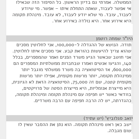
הממשלה. אמרתי גם בדיון הראשון. כל הסיפור הזה שכאילו
אי אפשר לעבוד, שאתה התחלת איתו – אפשר. מי שיודע
לעבוד, עובד. מי שלא יודע לעבוד, לא עובד. מינהלת תקומה
היא אירוע אחר. היא נולדה כאירוע אחר.
היו"ר שמחה רוטמן
¶
תודה. הנושא של ההגדלה ל-100,000, אני לחלוטין מסכים
שהוא צריך להיעשות כהוראת קבע. אני מסכים איתו לחלוטין.
אני חושב שכאשר הגיע משרד הפנים ואמר שהמספרים, בכלל
140, והגיעו אנשים ואמרו שבחברות ממשלתיות המספרים הם
600,000, אז הסיטואציה בה משרד ממשלתי מוגבל יותר
ממינהלת תקומה, יותר מרשות מקומית, אפילו יותר מרשות
מקומית קטנה, שם זה 75,000, הסיטואציה הזאת לא הגיונית,
היא מייצרת אנומליות, היא מייצרת הסטה של פרויקטים,
בוודאי כאשר יש חפיפה עם מינהלת תקומה ומינהלת תקומה,
כהגדרתה, יש לה הרבה חפיפה עם הרבה משרדים.
יואב סגלוביץ' (יש עתיד)
¶
ישב כאן ראש מינהלת תקומה. הוא נתן את ההסבר שאין לו
שום מגבלה.