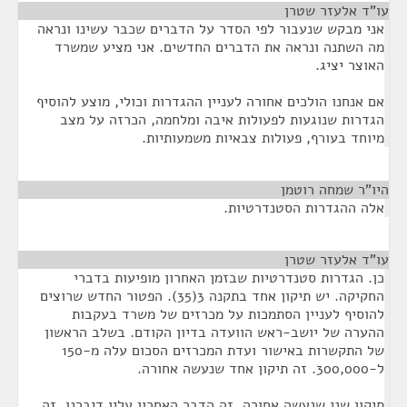
עו"ד אלעזר שטרן
¶
אני מבקש שנעבור לפי הסדר על הדברים שכבר עשינו ונראה
מה השתנה ונראה את הדברים החדשים. אני מציע שמשרד
האוצר יציג.
אם אנחנו הולכים אחורה לעניין ההגדרות וכולי, מוצע להוסיף
הגדרות שנוגעות לפעולות איבה ומלחמה, הכרזה על מצב
מיוחד בעורף, פעולות צבאיות משמעותיות.
היו"ר שמחה רוטמן
¶
אלה ההגדרות הסטנדרטיות.
עו"ד אלעזר שטרן
¶
כן. הגדרות סטנדרטיות שבזמן האחרון מופיעות בדברי
החקיקה. יש תיקון אחד בתקנה 3(35). הפטור החדש שרוצים
להוסיף לעניין הסתמכות על מכרזים של משרד בעקבות
ההערה של יושב-ראש הוועדה בדיון הקודם. בשלב הראשון
של התקשרות באישור ועדת המכרזים הסכום עלה מ-150
ל-300,000. זה תיקון אחד שנעשה אחורה.
תיקון שני שנעשה אחורה, זה הדבר האחרון עליו דיברנו, זה