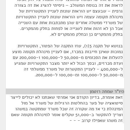
לראות את זה בנוסח המשולב – ניסיתי להציג את זה בצורה
גרפית – שבעצם יש הוראות שונות לעניין התקשרויות של
מינהלת תקומה עצמה ויש הוראות שונות לעניין התקשרויות
של משרדי ממשלה אחרים שהן מתכתבות אחת עם השנייה
אבל הן לא זהות אחת לשנייה או לפחות בחלק מהמקרים.
בחלק מהמקרים כן ובחלק מהמקרים לא.
בנושא של תקנה 3(1), שזו התקנה של הפטור, התקשרויות
נמוכות שאינן חייבות במכרז, אם לעניין מינהלת תקומה מוצע
להעלות את הסכומים מ-50,000 ל-100,000 ו-200,000 עם
ועדת מכרזים, ובסך הכול לא יותר מצבר התקשרויות שמגיע
ל-400,000 - לעניין התקשרות של משרד ממשלתי זה
מ-50,000 ל-100,000 ומ-100,00 ל-200,000.
היו"ר שמחה רוטמן
¶
זאת אומרת, בדיון הקודם אני אמרתי שאנחנו לא יכולים לייצר
סיטואציה של פער בהחלטות הרגילות של משרד אל מול
המינהלת כי אז מה שקורה זה שכל משרד שמתקשה במשהו
וצריך להתקשר ב-51,000 שקלים אומר למינהלת תקומה שאם
זה משהו שאפילו קרוב - - -