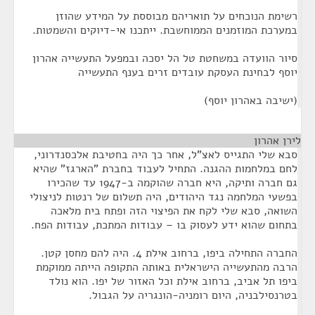
רשימת הנוכחים על תואריהם מבוססת על המידע שהוזן
במערכת המוזמנים הממוחשבת. ייתכנו אי-דיוקים והשמטות.
סיור הוועדה במשחטת טל הל יסכה ובמפעל התעשייה אהרון
יוסף לבחינת העסקת עובדים זרים בענף התעשייה
(ישיבה באהרון יוסף)
לירן אהרון
¶
סבא שלי התגייס לאצ"ל, אחר כך היה בחטיבת אלכסנדרוני,
לחם במלחמות ההגנה. התחיל לעבוד בחברת "הארגז" שהיא
גם חברה ותיקה, היא חברה שהוקמה ב-1947 עד שהכירו
בפשעי המלחמה נגד היהודים, היה תשלום של רנטות לניצולי
השואה, סבא שלי לקח את הפיצוי הזה ופתח בית מלאכה
בתחום שהוא ידע לעסוק בו – עבודות המתכת, עבודות הפח.
החברה התחילה ביפו, ברחוב אילת 4. היה להם מחסן קטן.
הרבה מהתעשייה הישראלית באותה התקופה הייתה ממוקמת
ביפו תל אביב, ברחוב אילת וכל האזור של יפו. הוא נולד
בטרנסילבניה, היום רומניה-הונגריה על הגבול.