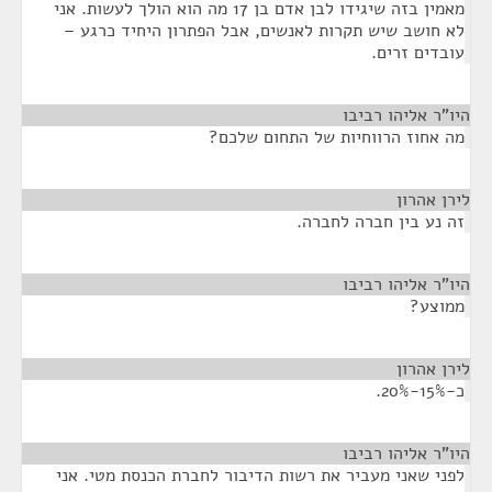
מאמין בזה שיגידו לבן אדם בן 17 מה הוא הולך לעשות. אני
לא חושב שיש תקרות לאנשים, אבל הפתרון היחיד כרגע –
עובדים זרים.
היו"ר אליהו רביבו
¶
מה אחוז הרווחיות של התחום שלכם?
לירן אהרון
¶
זה נע בין חברה לחברה.
היו"ר אליהו רביבו
¶
ממוצע?
לירן אהרון
¶
כ-15%-20%.
היו"ר אליהו רביבו
¶
לפני שאני מעביר את רשות הדיבור לחברת הכנסת מטי. אני