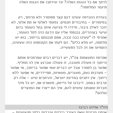
לרתך את כל הגגות האלה? עד שירתכו את הגגות האלה
תיגמר המלחמה".
בעזרת ההנדסה עשינו דגם קצר מסומרר ולא מרותך, רק
בסימורים – בחיבורים חכמים. נסעתי לאלוף או תת אלוף, לא
זוכר לאילן גיבור, סידרו לי פגישה איתו בתל השומר ביום
שישי בצוהריים, נכנסתי אליו עם הדגם הזה לתל השומר,
אמרתי לו "עשינו ככה וככה, אתם תכננתם בריתוך, בוא יש
מלחמה, יש מלא כלים". הם לקחו את הקונספט הזה שעשינו,
הטמיעו את זה לכל התעשייה.
אפרופו התעצמות צה"ל, יש דברים רבים שמרתכים אותם
וריתוך זו פעולה חשובה, זו פעולה שכרגע אין לה תחליף.
אפשר כן לסמרר אבל יש דברים שאי אפשר בריתוך, אי אפשר
– מערכות נשק, משגרים, משאיות, ספיידרים, אי אפשר ללא
ריתוך. אין רתכים במדינת ישראל, והרתכים שיש – אלה רק
ערבים בצפון. דיברנו על הייטק, סטארט אפ, יש כל מיני
חברות שאנחנו עושים להם, איך הם ייצרו את המוצרים
שלהם?
היו"ר אליהו רביבו
¶
אנחנו מבינים שאת הצורך בידיים עובדות בלתי מקצועיות –