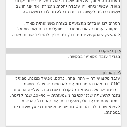
האחרונות. אחת, העלויות שלנו בניהול תעשיית ייצור יקרות
מאוד. עכשיו ניחא, זו עובדה יחסית מוגמרת, אך אני חושב
שאתם יכולים לעשות דברים כדי לעזור לנו בנושא הזה.
חסרים לנו עובדים מקצועיים בצורה משמעותית מאוד,
בתקופה האחרונה אני מסתובב במפעלים רבים ואני מתחיל
להרגיש, שהמקצועיות יורדת, וזה צריך להטריד אתכם מאוד.
עדן ביטקובר
¶
תגדיר עובד מקצועי בבקשה.
לירן אהרון
¶
עובד מקצועי זה – רתך, פחח, כרסם, מפעיל מכונה, מפעיל
CNC. גם מהנדסי מכונות אני לא חושב שיש לנו מספיק
במדינת ישראל. נגעתי בזה קודם כשנכנסנו. העלייה הרוסית
נתנה לתעשייה שלנו קפיצה משמעותית – 40-50 שנה קדימה.
בסיור אתם תיראו חלק מהעובדים, אני לא יכול להרשות
לעצמי שהם ילכו הביתה. גם יש פה אנשים בני 70 שעובדים
במכונות.