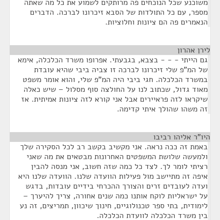
משוכנע שכל הנוכחים פה מרותקים לשמוע את כל מה שאתה
מספר, עם כל התולדות של הסבא זיכרונו לברכה. הדברים
הנאמרים פה הם ציונות וחלוציות.
לירן אהרון
¶
גם הייתי - - - בצבא, בגבעתי. אפרופו משרד הכלכלה, אימא
של המ"פ שלי זיכרונו לברכה זו צביה ביבי שהיא עובדת
במשרד הכלכלה. חגי ביבי היה המ"פ שלי, והוא אומר משפט
מאוד גדול, שכתוב לנו על החולצה סוף מסלול – שיש כאלה
שיקראו לזה פראיירים אבל אני קורא לזה ציונות אמיתית. אז
זה משהו שהולך איתי קדימה.
היו"ר אליהו רביבו
¶
באמת זה ככה נראה. אני מקשיב בקשב רב לכל הסקירה שלך
ולמעשה שלושת המשפטים האחרונות מבטאים את מה שאני
רציתי לומר לך. לצד כל כמה שזה חשוב, אני מנסה להבין
איפה זה מתיישב מול פעילות הוועדה שלנו. הוועדה שלנו היא
ועדה לעובדים זרים והצורך ההכרחי בידיים עובדות, בדגש
על ישראליות לוקח אותנו כמה שנים אחורה, צריך להיערך –
לימודית, בתי ספר טכנולוגיים, חינוך שיכוון, תמריצים, זה נע
בין משרד הכלכלה לוועדת הכלכלה.