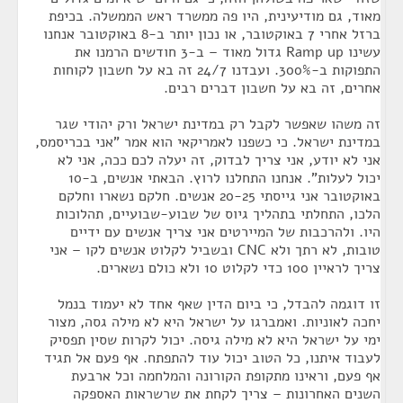
מאוד, גם מודיעינית, היו פה ממשרד ראש הממשלה. בכיפת
ברזל אחרי 7 באוקטובר, או נכון יותר ב-8 באוקטובר אנחנו
עשינו Ramp up גדול מאוד – ב-3 חודשים הרמנו את
התפוקות ב-300%. ועבדנו 24/7 זה בא על חשבון לקוחות
אחרים, זה בא על חשבון דברים רבים.
זה משהו שאפשר לקבל רק במדינת ישראל ורק יהודי שגר
במדינת ישראל. כי כשפנו לאמריקאי הוא אמר "אני בכריסמס,
אני לא יודע, אני צריך לבדוק, זה יעלה לכם ככה, אני לא
יכול לעלות". אנחנו התחלנו לרוץ. הבאתי אנשים, ב-10
באוקטובר אני גייסתי 20-25 אנשים. חלקם נשארו וחלקם
הלכו, התחלתי בתהליך גיוס של שבוע-שבועיים, תהלוכות
היו. ולהרכבות של המיירטים אני צריך אנשים עם ידיים
טובות, לא רתך ולא CNC ובשביל לקלוט אנשים לקו – אני
צריך לראיין 100 כדי לקלוט 10 ולא כולם נשארים.
זו דוגמה להבדל, כי ביום הדין שאף אחד לא יעמוד בנמל
יחכה לאוניות. ואמברגו על ישראל היא לא מילה גסה, מצור
ימי על ישראל היא לא מילה גיסה. יכול לקרות שסין תפסיק
לעבוד איתנו, כל הטוב יכול עוד להתפתח. אף פעם אל תגיד
אף פעם, וראינו מתקופת הקורונה והמלחמה וכל ארבעת
השנים האחרונות – צריך לקחת את שרשראות האספקה