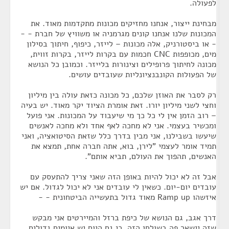
לפעולה.
מבחינת ייצור, אנחנו מחזיקים מכונות מתקדמות מאוד. את
המכונות שלנו אנחנו קונים מגרמניה או משוויץ של חברת - -
- או ביסטורניק, אלה מכונות – לייזר, כיפוף, חיתוך בסילון
מים, מכופפות CNC חכמות עם בקרות לייזר, בקרות זווית,
מכונה לחיתוך פרופילים וצינורות בלייזר. וכמובן כל הנושא
של הפעולות הקונבנציונליות שעובדים עושים.
רק לסבר את האוזן שלכם, כל מכונה כזאת עולה בין מיליון
וחצי לשני מיליון יורו. זאת אומרת הציוד יקר מאוד. יש בעיה
– רוב הזמן אין לי כל כך מי שיעבוד על המכונות. אני פועל
ומכשיר בעצמי. אני לא מחכה לאף אחד ולא מחכה לאנשים
שיעשו בשבילנו, אני מבין בדרך כלל שזאת הסיטואציה, ואני
תמיד אומר לעצמי "לירן, בוא, אתה חברה אחת, תמצא את
האנשים, תהפוך את העולם, תביא אותם".
אבל זה לא יכול להיות באופן הזה שאני צריך להתעסק עם
עובדים יום-יום. כשאין לי עובדים אני לא יכול לגדול. אם יש
איזשהו Ramp up מאוד גדול בתעשייה הביטחונית - -
דרך אגב, גם הנושא של כיפת ברזל והמיירטים אני מבקש
שזה יישאר פה בשולחן הזה, כי גם היום יש איומים גדולים