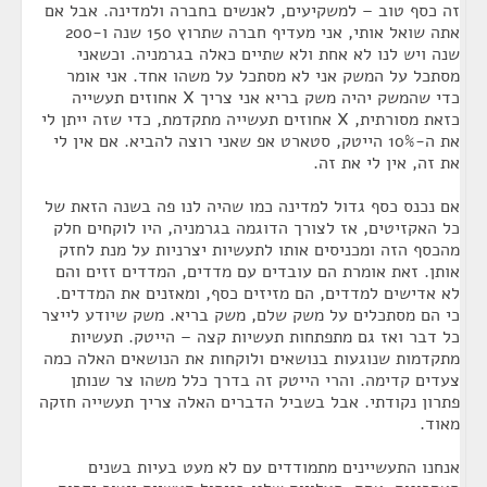
זה כסף טוב – למשקיעים, לאנשים בחברה ולמדינה. אבל אם
אתה שואל אותי, אני מעדיף חברה שתרוץ 150 שנה ו-200
שנה ויש לנו לא אחת ולא שתיים כאלה בגרמניה. וכשאני
מסתכל על המשק אני לא מסתכל על משהו אחד. אני אומר
כדי שהמשק יהיה משק בריא אני צריך X אחוזים תעשייה
כזאת מסורתית, X אחוזים תעשייה מתקדמת, כדי שזה ייתן לי
את ה-10% הייטק, סטארט אפ שאני רוצה להביא. אם אין לי
את זה, אין לי את זה.
אם נכנס כסף גדול למדינה כמו שהיה לנו פה בשנה הזאת של
כל האקזיטים, אז לצורך הדוגמה בגרמניה, היו לוקחים חלק
מהכסף הזה ומכניסים אותו לתעשיות יצרניות על מנת לחזק
אותן. זאת אומרת הם עובדים עם מדדים, המדדים זזים והם
לא אדישים למדדים, הם מזיזים כסף, ומאזנים את המדדים.
כי הם מסתכלים על משק שלם, משק בריא. משק שיודע לייצר
כל דבר ואז גם מתפתחות תעשיות קצה – הייטק. תעשיות
מתקדמות שנוגעות בנושאים ולוקחות את הנושאים האלה כמה
צעדים קדימה. והרי הייטק זה בדרך כלל משהו צר שנותן
פתרון נקודתי. אבל בשביל הדברים האלה צריך תעשייה חזקה
מאוד.
אנחנו התעשיינים מתמודדים עם לא מעט בעיות בשנים