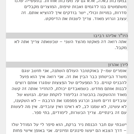
במערכות כאלה, אלא גם על מערכות אחרות. בתעשייה שלנו
משתמשים בנו לדגמים ואבות טיפוס, המוצרים מקבלים
סדרות, כמויות וכולי, ישר בודקים איך להוציא אותם. זה
עצוב וגרוע מאוד. צריך לשנות את הדיסקט.
היו"ר אליהו רביבו
¶
אתה רואה דה פאקטו מהצד השני – שכשאתה צריך אתה לא
מקבל.
לירן אהרון
¶
אומרים שמ-7 באוקטובר העולם השתנה, אני חושב שגם
משרד הביטחון כבר הבין את זה. אני רואה איך הוא פועל
להכניס קווים. כל המפעלים של הפצצות שסגרו אותם רוצים
לבנות אותם מחדש. כשמאבדים יכולת, להחזיר אותה זה קשה
מאוד וההשקעה בהכשרה ובלימוד לוקחת שנים. הנושא של
עובדים זרים חשוב וכרגע פספסנו את הרכבת – לא השקענו,
לא עשינו, לא שמנו לב, לא ראינו ואין עובדים. אין מה לעשות
עם זה בינתיים. צריך הכשרות, לימודים, בתי ספר.
ישבתי עם חבר הכנסת ניר ברקת, הוא סיפר לי על המודל שלו
– דרך הצבא הם יעשו סינונים ומיונים. אני באופן אישי פחות