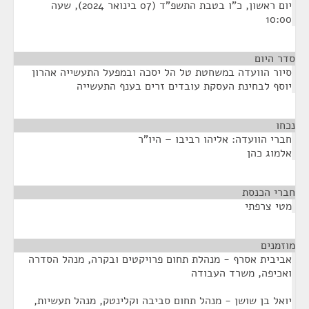
יום ראשון, כ"ו בטבת התשפ"ד (07 בינואר 2024), שעה
10:00
סדר היום
סיור הוועדה במשחטת טל הל יסכה ובמפעל התעשייה אהרון
יוסף לבחינת העסקת עובדים זרים בענף התעשייה
נכחו
¶
חברי הוועדה: אליהו רביבו – היו"ר
אלמוג כהן
חברי הכנסת
¶
מטי צרפתי
מוזמנים
¶
אביבית אסרף - מנהלת תחום פרויקטים ובקרה, מנהל הסדרה
ואכיפה, משרד העבודה
יואל בן שושן - מנהל תחום סביבה וקלינטק, מנהל תעשיות,