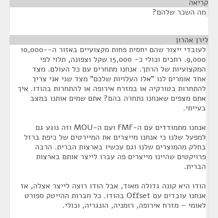
קריאה
¶
מה השכר שלהם?
לירן אהרון
¶
לעובדי ייצור שהם יחסית פחות מקצועיים באזור ה-10,000-
9,000. רתכים וכולי כ- 15,000 שקל וצפונה, תלוי לפי
המקצועיות של הרתך. אנחנו מתחרים עם כל העולם. מצד
אחד אומרים לנו "אלו העלויות שלכם" מצד שני אני צריך
להתחרות בטורקיה או במזרח אירופה או להתחרות בהודו. איך
אתם מצפים שאנחנו נתחרה בהם? אתם שמים אותנו במצב
בעייתי.
אנחנו מתמודדים עם ה-FMF ועם ה-MOU וזה נוגע גם
למפעל שלנו כי אנחנו מייצרים את המיירטים של כיפת ברזל
בחלק מהמוצרים שלנו וגם עכשיו בארצות הברית. הרבה
פרויקטים שהיינו מייצרים פה עברו לייצר אותם בארצות
הברית.
הודו היא קונה גדולה מאוד, אבל הודו רוצה לייצר אצלה, אז
אנחנו עובדים עם Offset בהודו. כל חברות ההייטק ספורט
לאומי – מזרח אירופה, רומניה, הונגריה, וכולי.