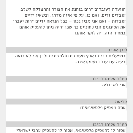
הוועדה לעובדים זרים בוחנת את הצורך וההצדקה לשלב
עובדים זרים, ואם כן, על פי איזה מדרג. וכשאין ידיים
עובדות – ואם אני מבין נכון – ככל הנראה ידיים זרות יעברו
את הסינונים הביטחוניים כך שכן יהיה ניתן להעסיק אותם
במחיר הזה. זה לוקח אותנו- - -
לירן אהרון
¶
במפעלים רבים בארץ מעסיקים פלסטינים ולכן אני לא רואה
בעיה עם עובד מאוקראינה.
היו"ר אליהו רביבו
¶
אני לא יודע.
קריאה
¶
אתה מעסיק פלסטינאים?
היו"ר אליהו רביבו
¶
אסור לו להעסיק פלסטינאי, אסור לו להעסיק ערבי ישראלי