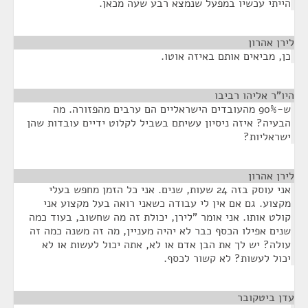
הייתי עכשיו במפעל שנמצא רבע שעה מכאן.
לירן אהרון
¶
כן, מביאים אותם באיזה אוטו.
היו"ר אליהו רביבו
¶
ש-90% מהעובדים הישראליים הם ערבים מהפזורה. מה
הבעיה? איזה ניסיון עשיתם בשביל לקלוט ידיים עובדות שהן
ישראליות?
לירן אהרון
¶
אני עוסק בזה 24 שעות, שנים. אני כל הזמן מחפש בעלי
מקצוע. גם אם אין לי עבודה כשאני רואה בעל מקצוע אני
קולט אותו. אני אומר "לירן, יכולת זה מה שחשוב, בעוד כמה
שנים אפילו הכסף כבר לא יהיה מעניין, מה זה משנה כמה זה
עולה? יש לך את הבן אדם או לא, אתה יכול לעשות או לא
יכול לעשות? לא קשור לכסף.
עדן ביטקובר
¶