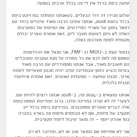
עושה כיפת ברזל אין לי פה בכלל ערבים במפעל.
שלום תכירו זה דוד הבעלים. כשאנחנו התחלנו בפרויקט כיפת
ברזל בשנת 2008, אנחנו עשינו הרבה מאוד שינויים ביחד עם
רפאל בתקן של מארזי המיירטים. את הפיתוח של המערכות
האלה לא ניתן לעשות מעבר לים, זאת אומרת שצריך יכולת
מקומית לפתח מערכות כאלה.
נגעתי קצת ב-MOU וב-FMF, אני מנצל את ההזדמנות
שאתם פה לתת לכם את כל התורה על מנת שתבינו שעובדים
הם חשובים מאוד, אבל אנחנו מתמודדים עם הרבה מאוד
בעיות והגיע הזמן שבמדינה שלנו יהיה תכנון תעשייתי לטווח
ארוך. תכנון שחוצה – ממשלות ואנשים. זאת אומרת איזושהי
תכנית כלכלית.
אנחנו נמצאים ב-2024 פה, ב-2028 אנחנו רוצים להיות שם.
לצערי זה לא קורה במדינה שלנו, ברוב המדינות המתורבתות
אלה דברים שקורים ומתוכננים. בפרויקט כיפת ברזל יש
תקציב של פיתוח, אם לא מבססים פיתוח פה בארץ בחברה
כמו אהרון יוסף – זה מוצר שיכול ליפול תקציבית.
אני לא מתייחס אם המוצר טוב או לא, ומדובר לא רק