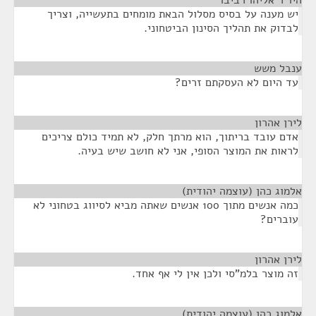
היו"ר אליהו רביבו
¶
יש מענה על בסיס מסלול הבאת מומחים בתעשייה, וצריך
לבדוק את תהליך הסינון הביטחוני.
ענבל משש
¶
עד היום לא העסקתם זרים?
לירן אהרון
¶
אדם עובד בריתוך, הוא מרתך חלק, לא תמיד כולם צריכים
לראות את המוצר הסופי, אני לא חושב שיש בעיה.
אלמוג כהן (עוצמה יהודית)
¶
כמה אנשים מתוך 100 אנשים שאתה מביא לסיווג בטחוני לא
עוברים?
לירן אהרון
¶
זה מוצר בלמ"סי ולכן אין לי אף אחד.
אלמוג כהן (עוצמה יהודית)
¶