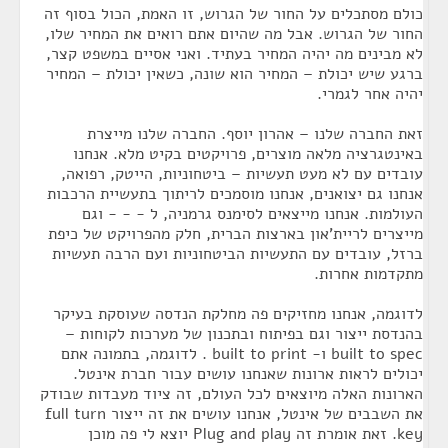
כולם מסתכלים על החור של הגרוש, זו האמת, הכול בסוף זה
החור של הגרוש. אבל מה שהיום אתם רואים את המחיר שלו,
לא מבינים מה יהיה המחיר בעתיד. ואני אסיים במשפט קצר,
ברגע שיש יכולת – המחיר הוא שונה, כשאין יכולת – המחיר
יהיה אחר לגמרי.
זאת החברה שלנו – אהרון יוסף. החברה שלנו מייצרת
באינטגרציה מלאה מוצרים, פרויקטים בקיט מלא. אנחנו
עובדים עם לא מעט תעשיות – ביטחוניות, הייטק, רפואה,
אנחנו גם יצואנים, אנחנו מוסמכים לריתוך בתעשיית הרכבות
העולמות. אנחנו מייצאים לסימנס גרמניה, ל - - - וגם
מייצרים לריית'און בארצות הברית, חלק מהפרויקט של כיפת
ברזל, עובדים עם התעשיות הביטחוניות ועם הרבה תעשיות
מתקדמות אחרות.
לדוגמה, אנחנו מחזיקים פה מחלקת הנדסה שעוסקת בעיקר
בהנדסת ייצור וגם בפיתוח ובתכנון של מערכות לקוחות –
built to spec ו- built to print . לדוגמה, בתמונה אתם
יכולים לראות ארונות שאנחנו עושים עבור חברת אינטל.
הארונות האלה מיוצאים לכל העולם, זה ציוד מעבדות שבודק
את השבבים של אינטל, אנחנו עושים את זה ייצור full turn
key. זאת אומרת זה Plug and play יוצא לי פה מוכן