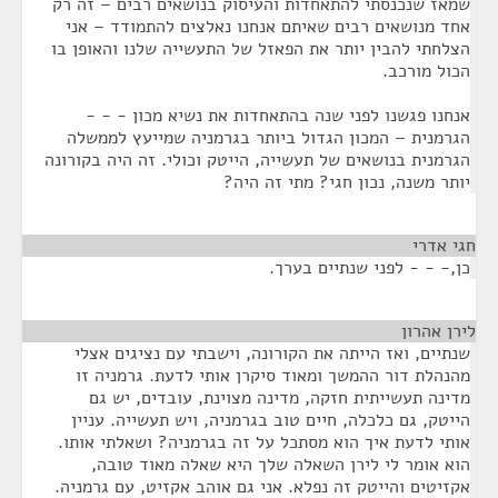
שמאז שנכנסתי להתאחדות והעיסוק בנושאים רבים – זה רק
אחד מנושאים רבים שאיתם אנחנו נאלצים להתמודד – אני
הצלחתי להבין יותר את הפאזל של התעשייה שלנו והאופן בו
הכול מורכב.
אנחנו פגשנו לפני שנה בהתאחדות את נשיא מכון - - -
הגרמנית – המכון הגדול ביותר בגרמניה שמייעץ לממשלה
הגרמנית בנושאים של תעשייה, הייטק וכולי. זה היה בקורונה
יותר משנה, נכון חגי? מתי זה היה?
חגי אדרי
¶
כן,- - - לפני שנתיים בערך.
לירן אהרון
¶
שנתיים, ואז הייתה את הקורונה, וישבתי עם נציגים אצלי
מהנהלת דור ההמשך ומאוד סיקרן אותי לדעת. גרמניה זו
מדינה תעשייתית חזקה, מדינה מצוינת, עובדים, יש גם
הייטק, גם כלכלה, חיים טוב בגרמניה, ויש תעשייה. עניין
אותי לדעת איך הוא מסתכל על זה בגרמניה? ושאלתי אותו.
הוא אומר לי לירן השאלה שלך היא שאלה מאוד טובה,
אקזיטים והייטק זה נפלא. אני גם אוהב אקזיט, עם גרמניה.