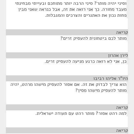
וסיני יהיה מותר? סיני הרבה יותר מתוחכם ובעייתי מבחינתי
מעבד מחורה. כך אני רואה את זה, אבל כנראה שאני מבין
פחות נכון את האתגרים והצרכים והמגבלות.
קריאה
¶
מותר לכם ביטחונית להעסיק זרים?
לירן אהרון
¶
כן, אני לא רואה כרגע מניעה להעסיק זרים.
היו"ר אליהו רביבו
¶
הוא צריך לבדוק את זה. אם אסור להעסיק מישהו מרהט, יהיה
מותר להעסיק מישהו מסין?
קריאה
¶
למה רהט אסור? מותר רהט עם תעודה ישראלית.
קריאה
¶