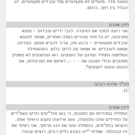
נעשה סדר. פועלים לא מקצועיים מול עובדים מקצועיים. יש
הבדל בין רתך, כרסם.
לירן אהרון
¶
אני רוצה למקד את הוועדה. לגבי ידיים עובדות – נמצא
פתרונות, יש כל מיני מגזרים כאלה ואחרים, אפשר למצוא.
עובדים מקצועיים – כרגע אין, צריך להביא אותם. המדינה
צמאה לעובדים. אי אפשר פה לרתך כלום. כשהתחילה
המלחמה התחיל המיגון של הטנקים. ראו שהטנקים לא מספיק
ממוגנים וכולי ותכננו את - - -, ראיתם את הפרגולות, את
הגגות שעשו לטנקים?
היו"ר אליהו רביבו
¶
כן.
לירן אהרון
¶
התחילו במהירות עם הסוכות, כי באו מזל"טים וזרקו פצמ"רים
על החיילים שלנו מלמעלה. עשו איזשהו פטנט וראיתי אותו.
הוציאו בלמ"סים, בהתחלה עשו את הגג מרותך. אני ראיתי את
זה ונבהלתי. אמרתי "יש בצבא כלים רבים, רוצים עכשיו