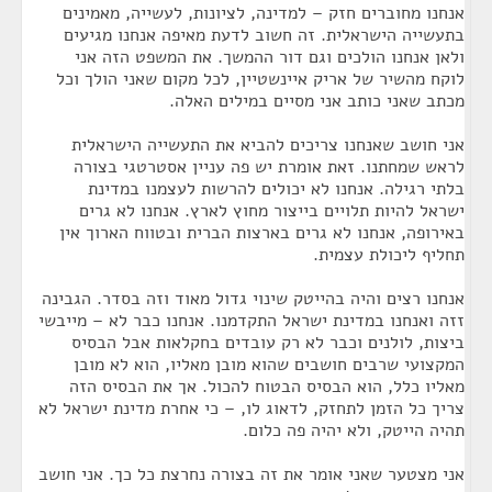
אנחנו מחוברים חזק – למדינה, לציונות, לעשייה, מאמינים
בתעשייה הישראלית. זה חשוב לדעת מאיפה אנחנו מגיעים
ולאן אנחנו הולכים וגם דור ההמשך. את המשפט הזה אני
לוקח מהשיר של אריק איינשטיין, לכל מקום שאני הולך וכל
מכתב שאני כותב אני מסיים במילים האלה.
אני חושב שאנחנו צריכים להביא את התעשייה הישראלית
לראש שמחתנו. זאת אומרת יש פה עניין אסטרטגי בצורה
בלתי רגילה. אנחנו לא יכולים להרשות לעצמנו במדינת
ישראל להיות תלויים בייצור מחוץ לארץ. אנחנו לא גרים
באירופה, אנחנו לא גרים בארצות הברית ובטווח הארוך אין
תחליף ליכולת עצמית.
אנחנו רצים והיה בהייטק שינוי גדול מאוד וזה בסדר. הגבינה
זזה ואנחנו במדינת ישראל התקדמנו. אנחנו כבר לא – מייבשי
ביצות, לולנים וכבר לא רק עובדים בחקלאות אבל הבסיס
המקצועי שרבים חושבים שהוא מובן מאליו, הוא לא מובן
מאליו כלל, הוא הבסיס הבטוח להכול. אך את הבסיס הזה
צריך כל הזמן לתחזק, לדאוג לו, – כי אחרת מדינת ישראל לא
תהיה הייטק, ולא יהיה פה כלום.
אני מצטער שאני אומר את זה בצורה נחרצת כל כך. אני חושב