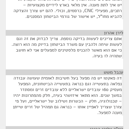
יש איך לתת מענה. אין מלאי בארץ לידיים מקצועיות –
רתכים, מפעילי CNC, כרסמים, וכולי. להם יש צורך והצדקה
להביא מחו"ל, יש אישור של גורמי הביטחון המסננים.
לירן אהרון
¶
אתם צריכים לעשות בדיקה נוספת. צריך לבדוק את זה וגם
לעשות שיחה ולהבין עם משרד הביטחון בדיוק מה הוא רוצה.
כי אם הוא מאשר להכניס פלסטינים למפעלים אני לא חושב
שתהיה לו בעיה.
ענבל משש
¶
דה פאקטו יש פה מפעל בעל חשיבות לאומית שעושה עבודה
נפלאה בתעשייה וגם כנראה בתעשייה הביטחונית, המפעל
מעסיק 160 עובדים ישראליים ללא עובדים זרים ומסתדר
במשך שנים. הוא מתאר איזושהי בעיה, חלק מהפתרונות יהיו
– טכנולוגיה, חלק – הכשרות ושילוב של ישראליים, ועל פי
צורך שצריך לאפיין אותו – כנראה גם תמהיל של זרים שייתן
מענה למפעל.