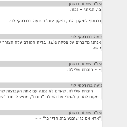
היו"ר שמחה רוטמן
¶
כן, הגיוני – נכון.
ובנוסף לתיקון הזה, תיקון עוה"ד נועה ברודסקי לוי.
נועה ברודסקי לוי
¶
אנחנו מדברים על פסקה 2(4). בדיון הקודם
קשה - -
היו"ר שמחה רוטמן
¶
- - הוכחת שלילה.
נועה ברודסקי לוי
¶
- - הוכחת שלילה, שאדם לא נמנה עם אחת הקבוצות שהחר
במקום למחוק לגמרי את המילה "הוכח", מוצע לכתוב "שו
היו"ר שמחה רוטמן
¶
"אלא אם כן שוכנע בית הדין כי" - -