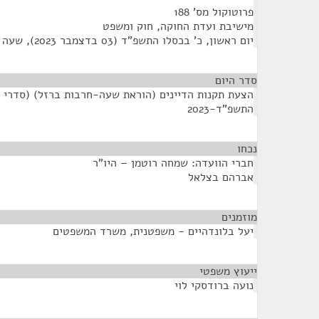
פרוטוקול מס' 188
מישיבת ועדת החוקה, חוק ומשפט
יום ראשון, כ' בכסלו התשפ"ד (03 בדצמבר 2023), שעה 12:00
סדר היום
הצעת תקנות הדיינים (הוראת שעה-חרבות ברזל) (סדרי די
התשפ"ד-2023
נכחו
¶
חברי הוועדה: שמחה רוטמן – היו"ר
אברהם בצלאל
מוזמנים
¶
יעל בלונדהיים - משפטנית, משרד המשפטים
ייעוץ משפטי
¶
נועה ברודסקי לוי