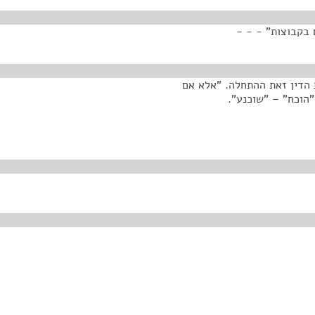
 בקבוצות" - - -
ת הדין זאת ההתחלה. "אלא אם
"הוכח" – "שוכנע".