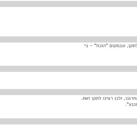
 עלה הצורך לתקן, שבמקום "הוכח" – כי
גנו, ולכן רצינו לתקן זאת.
כנע".