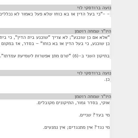
נועה ברודסקי לוי
¶
- -"כי בעל הדין או בא כוחו שלא פעל כאמור לא נכללים
היו"ר שמחה רוטמן
¶
"אלא אם כן שוכנע"; לא צריך "שוכנע בית הדין", כי בי
כן שוכנע, כי בעל הדין או בא כוחו" – בסדר, אז במקום 
בתיקון השני ב-(6) "טרם מתן אפשרות לשמיעת עמדתו".
נועה ברודסקי לוי
¶
כן.
היו"ר שמחה רוטמן
¶
אוקי, בסדר גמור, התיקונים מקובלים.
מי בעד? שניים.
מי נגד? אין מתנגדים; אין נמנעים.