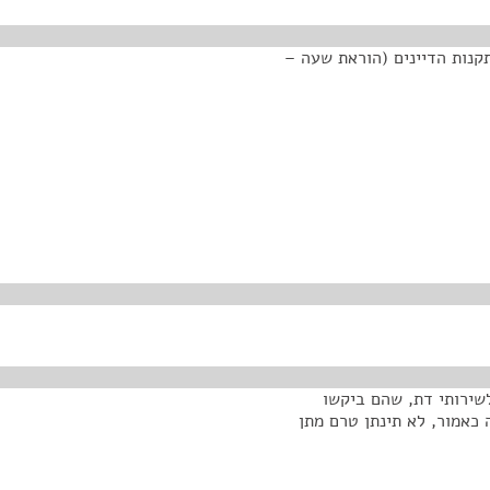
קנות הדיינים (הוראת שעה –
שירותי דת, שהם ביקשו
רם מתן אפשרות" בסעיף (6): החלטה כאמור, לא תינתן טרם מתן