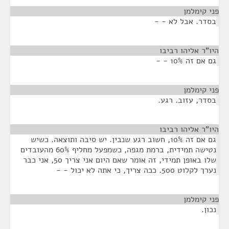
פני קימלמן
¶
בסדר. אבל לא - -
היו"ר אליהו רביבו
¶
גם אם זה 10% - -
פני קימלמן
¶
בסדר, עזוב. רגע.
היו"ר אליהו רביבו
¶
גם אם זה 10%, חשוב רגע שנבין. יש סיבה ותוצאה. כשיש
נטישה תמידית, ברמת מגפה, כשמפעל מחליף 60% מהעובדים
שלו באופן תמידי, זה אומר שאם היום אני צריך 50, אני כבר
נערך לקלוט 500. ככה צריך, כי אתה לא יכול - -
פני קימלמן
¶
נכון.