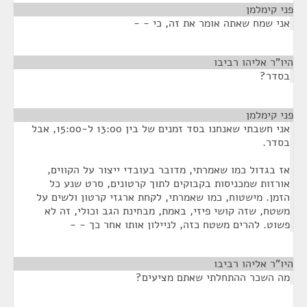
פני קימלמן
¶
אני שמח שאתה אומר את זה, כי - -
היו"ר אליהו רביבו
¶
בסדר?
פני קימלמן
¶
אני חשבתי שאנחנו בסד זמנים של בין 13:00 ל-15:00, אבל
בסדר.
אז בגדול כמו שאמרתי, מדובר בעובדי ייצור על הקווים,
אורזות שמכניסות בקבוקים לתוך קרטונים, סרט שנע כל
הזמן. מישטוח, כמו שאמרתי, לקחת ארגזי קרטון ולשים על
משטח, שזה קושי פיזי, באמת, מבחינת הגב וכולי, זה לא
פשוט. להרים משטח כזה, לניילון אותו אחר כך - -
היו"ר אליהו רביבו
¶
מה השכר ההתחלתי שאתם מציעים?