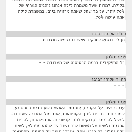
בלילה. למרות שעל משמרת לילה אנחנו נותנים תעריף של
70% יותר. על כל שקל שאתה מרוויח ביום, במשמרת לילה
אתה עושה 70%.
היו"ר אליהו רביבו
¶
תן לי דוגמא לתפקיד שיש בו נטישה מוגברת.
פני קימלמן
¶
כל התפקידים ברמה הבסיסית של העבודה - -
היו"ר אליהו רביבו
¶
- - -
פני קימלמן
¶
עובדי יצור על הקווים, אורזות. האנשים שעובדים בסרט נע,
שמכניסים דברים לתוך הקופסאות, אחד מול המכונה שעובדת.
למשל להכניס בקבוקים לתוך קרטונים. או מישטוח, להרים
ארגזים ולשים על משטח שוב ושוב עד שהוא מתמלא, לשים
עליו ניילון. זה היבט אחד, עובדי ייצור על הקווים, מחסנאים