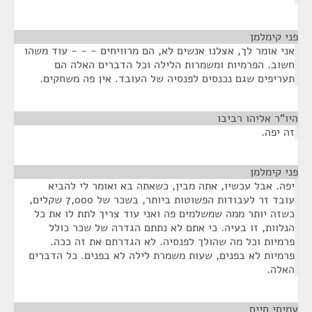
פני קימלמן
¶
אני אומר לך, אצלנו אנשים לא, הם מרוויחים - - - עוד משהו
חשוב. הפרמיות ומשמרות הלילה וכל הדברים האלה הם
תעריפים שגם נכנסים לפנסיה של העובד. אין פה משחקים.
היו"ר אליהו רביבו
¶
זה יפה.
פני קימלמן
¶
יפה. אבל עכשיו, אתה מבין, כשאתה בא ואומר לי להביא
עובד זר לעבודות הפשוטות ביותר, בשכר של 7,000 שקלים,
כשזה יותר ממה שמשלמים פה ואני עוד צריך לתת לו את כל
הנלוות, זו בעיה. כי אתם לא נתתם הגדרה של שכר כולל
פרמיות וכל מה שהולך לפנסיה. לא הגדרתם את זה ככה.
פרמיות לא בפנים, שעות משמרת לילה לא בפנים. כל הדברים
האלה.
עמיחי חיים
¶