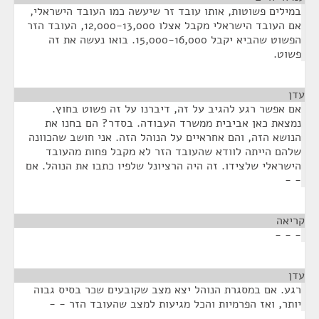
במילים פשוטות, אותו עובד זר שיעשה כמו העובד הישראלי,
אם העובד הישראלי מקבל אצלו 12,000-13,000, העובד הזר
הפשוט שהביא יקבל 15,000-16,000. בואו נעשה את זה
פשוט.
עדן
¶
אם אפשר רגע להגיב על זה, דיברנו על זה פשוט בחוץ.
נמצאת כאן אביבית ממשרד העבודה. בסדר? הם בחנו את
הנושא הזה, והם אחראיים על הנוהל הזה. אני חושב שהכוונה
שלהם הייתה לוודא שהעובד הזר לא מקבל פחות מהעובד
הישראלי שלצידו. זה היה הרציונל שלפיו כתבו את הנוהל. אם
- -
קריאה
¶
- - -
עדן
¶
רגע. אם במסגרת הנוהל יצא מצב שקובעים שכר בסיס גבוה
יותר, ואז הפרמיות והכל מגיעות למצב שהעובד הזר - -