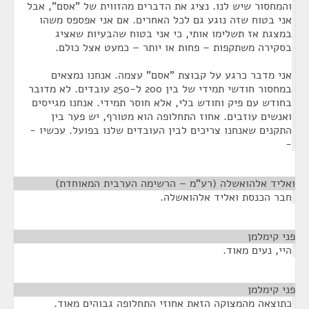
והמחסור שיש לנו. נציג את הדברים מהזווית של "אסם", אבל
אני בטוח שזה נוגע גם לכל האחרים. אם אני אפספס משהו
במצגת אז תשלימו אותי, כי אני בטוח שהבעיות שאציג
בסקירה משתקפות – פחות או יותר – כמעט אצל כולם.
אני מדבר כרגע על קבוצת "אסם" עצמה. אנחנו נמצאים
במחסור חודשי תמידי של בין 200 ל-250 עובדים. לא מדובר
בחודש עם פיק וחודש בלי, אלא חוסר תמידי. אנחנו מגייסים
ואנשים עוזבים. אחוז התחלופה הוא מטורף, יש פער בין
התקנים שאנחנו צריכים לבין העובדים שלנו בפועל. עכשיו -
-
ואליד אלהואשלה (רע"מ – הרשימה הערבית המאוחדת)
¶
חבר הכנסת ואליד אלהואשלה.
פני קימלמן
¶
היי, נעים מאוד.
פני קימלמן
¶
כתוצאה מהמצוקה הזאת אחוזי התחלופה גבוהים מאוד.