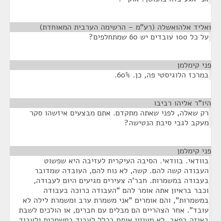
ואליד אלהואשלה (רע"מ – הרשימה הערבית המאוחדת)
¶
על כל 100 עובדים יש 60 שמתחלפים?
פני קימלמן
¶
במרכז הלוגיסטי פה, כן. 60%.
היו"ר אליהו רביבו
¶
רק שאלה, לפני שאתה מתקדם. אתם מבצעים איזשהו סקר
מעקב לגבי סיבת הנטישה?
פני קימלמן
¶
בוודאי. בוודאי. הסיבה העיקרית לעזיבה היא שפשוט
העבודה קשה להם. קשה, לא נוח להם, העובדה שמדובר
בעבודה במשמרות. חבר'ה צעירים מגיעים היום לעבודה,
וכבר בראיון אתה אומר להם "העבודה כרוכה בעבודה
במשמרות", והם אומרים "אני משמרת ערב ומשמרת לילה לא
עובד". אחר הצהריים הם מבלים עם חברים, או הולכים לשבת
באיזה בפאב, לא מעניין אותם בכלל לעבוד במשמרות ולעבוד