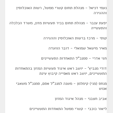
נעמי דניאל - מנהלת תחום קשרי ממשל, רשות האוכלוסין
וההגירה
יפעת ענבר - מנהלת תחום בכיר תעשיות מזון, משרד הכלכלה
והתעשייה
קותי - מרכז ברשות האוכלוסין וההגירה
מאיר מישאל שמואלי - דובר הוועדה
חגי אדרי - סמנכ"ל התאחדות התעשיינים
דודי מנביץ' - יושב ראש איגוד תעשיות המזון בהתאחדות
התעשיינים, יושב ראש מאפייה קיבוץ עינת
פנחס (פני) קימלמן - משנה למנכ"ל אסם, סמנכ"ל משאבי
אנוש
אביב חצבני - מנהל איגוד המזון
ליאור כוכבי - קשרי ממשל התאחדות התעשיינים