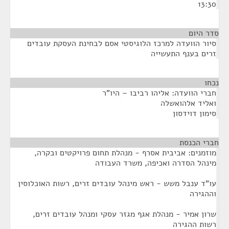
13:30
סדר היום
סיור הוועדה למרכז הלוגיסטי אסם לבחינת העסקת עובדים
זרים בענף התעשייה
נכחו
¶
חברי הוועדה: אליהו רביבו – היו"ר
ואליד אלהואשלה
סימון דוידסון
חברי הכנסת
¶
מוזמנים: אביבית אסרף - מנהלת תחום פרויקטים ובקרה,
מינהל הסדרה ואכיפה, משרד העבודה
עו"ד ענבל משש - ראש מינהל עובדים זרים, רשות האוכלוסין
וההגירה
שרון אמיר - מנהלת אגף מגזר עסקי ומנהל עובדים זרים,
רשות ההגירה