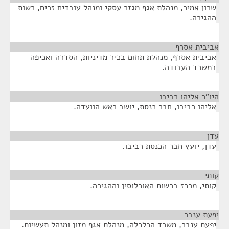
שרון אמיר, מנהלת אגף מגזר עסקי ומנהל עובדים זרים, רשות
ההגירה.
אביבית אסרף
¶
אביבית אסרף, מנהלת תחום בכיר מדיניות, הסדרה ואכיפה
במשרד העבודה.
היו"ר אליהו רביבו
¶
אליהו רביבו, חבר כנסת, יושב ראש הוועדה.
עדן
¶
עדן, יועץ חבר הכנסת רביבו.
קותי
¶
קותי, מרכז ברשות האוכלוסין וההגירה.
יפעת ענבר
¶
יפעת ענבר, משרד הכלכלה, מנהלת אגף מזון ומנהל תעשיות.