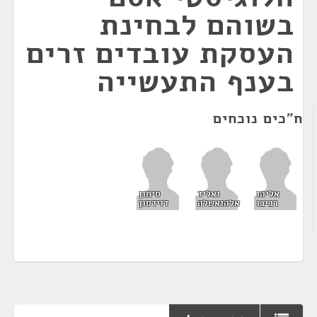
בשוהם לבחינת
העסקת עובדים זרים
בענף התעשייה
ח"כים נוכחים
אליהו
ואליד
סימון
רביבו
אלהואשלה
דוידסון