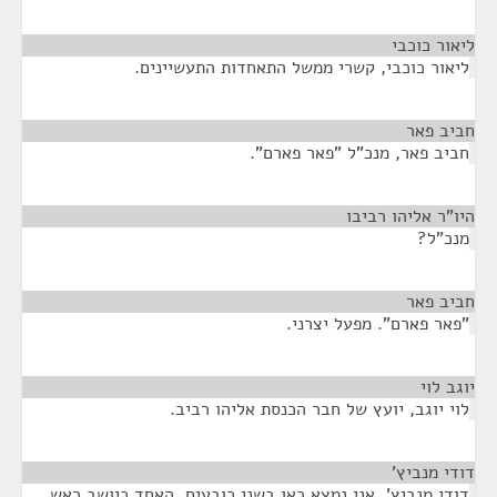
ליאור כוכבי
¶
ליאור כוכבי, קשרי ממשל התאחדות התעשיינים.
חביב פאר
¶
חביב פאר, מנכ"ל "פאר פארם".
היו"ר אליהו רביבו
¶
מנכ"ל?
חביב פאר
¶
"פאר פארם". מפעל יצרני.
יוגב לוי
¶
לוי יוגב, יועץ של חבר הכנסת אליהו רביב.
דודי מנביץ'
¶
דודי מנביץ'. אני נמצא כאן בשני כובעים, האחד כיושב ראש