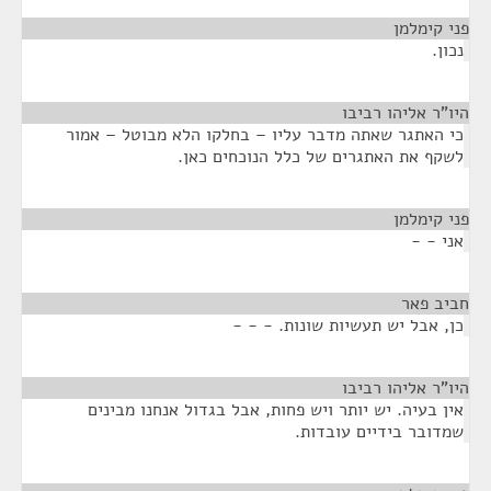
פני קימלמן
¶
נכון.
היו"ר אליהו רביבו
¶
כי האתגר שאתה מדבר עליו – בחלקו הלא מבוטל – אמור
לשקף את האתגרים של כלל הנוכחים כאן.
פני קימלמן
¶
אני - -
חביב פאר
¶
כן, אבל יש תעשיות שונות. - - -
היו"ר אליהו רביבו
¶
אין בעיה. יש יותר ויש פחות, אבל בגדול אנחנו מבינים
שמדובר בידיים עובדות.