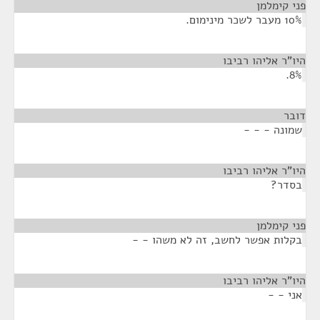
פני קימלמן
¶
10% מעבר לשכר מינימום.
היו"ר אליהו רביבו
¶
8%.
דובר
¶
שמונה - - -
היו"ר אליהו רביבו
¶
בסדר?
פני קימלמן
¶
בקלות אפשר לחשב, זה לא משהו - -
היו"ר אליהו רביבו
¶
אני - -