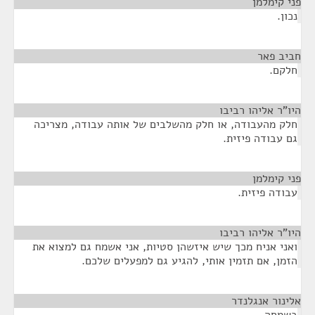
פני קימלמן
¶
נכון.
חביב פאר
¶
חלקם.
היו"ר אליהו רביבו
¶
חלק מהעבודה, או חלק מהשלבים של אותה עבודה, מצריכה
גם עבודה פיזית.
פני קימלמן
¶
עבודה פיזית.
היו"ר אליהו רביבו
¶
ואני אניח מכך שיש איזשהן סטיות, אני אשמח גם למצוא את
הזמן, אם תזמין אותי, להגיע גם למפעלים שלכם.
אלינור אנגלנדר
¶