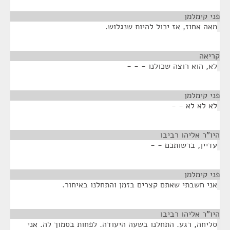
פני קימלמן
¶
מאה אחוז, אז יכול להיות שנגלוש.
קריאה
¶
לא, הוא רוצה שכולנו - - -
פני קימלמן
¶
לא לא לא - -
היו"ר אליהו רביבו
¶
עדיין, ברשותכם - -
פני קימלמן
¶
אני חשבתי שאתם קצרים בזמן והתחלנו באיחור.
היו"ר אליהו רביבו
¶
סליחה, רגע. התחלנו בשעה היעודה. לפחות בסמוך לה. אני