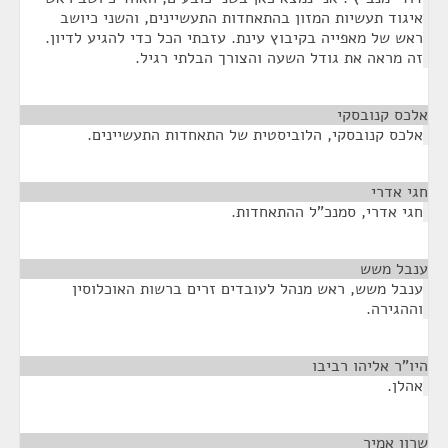
איגוד תעשיות המזון בהתאחדות התעשיינים, והשני כיושב
ראש של מאפייה בקיבוץ עינת. עזבתי הכל כדי להגיע לדיון.
זה מראה את גודל השעה והצורך הבלתי רגיל.
אלכס קנובסקי
¶
אלכס קנובסקי, הלוביסטית של התאחדות התעשיינים.
חגי אדרי
¶
חגי אדרי, סמנכ"ל ההתאחדות.
ענבל משש
¶
ענבל משש, ראש מנהל לעובדים זרים ברשות האוכלוסין
וההגירה.
היו"ר אליהו רביבו
¶
אהלן.
שרון אמיר
¶