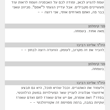
שמח להגיע לכאן, ומודה לכם על האכסניה ושמח לראות עוד
תעשיינים מקבילים. אבל עדיין הגעתי ל"אסם". מכיוון שאני
כבר פה, ואתם מארחים אותי, אני רוצה - -
פני קימלמן
¶
מאה אחוז. בשמחה.
היו"ר אליהו רביבו
¶
להכיר את זה מקרוב, לעומק. הוועדה רוצה לבחון - -
פני קימלמן
¶
בשמחה.
היו"ר אליהו רביבו
¶
ולעמוד את האתגרים. וככל שהיא תוכל, היא גם תבצע
איזושהי אנלוגיה לעניין שאר הפעילויות במשק הרלוונטי.
בסדר? זאת אומרת, אם יש אדם שאורז לחם ואדם שאורז
שקיות במבה, ברמה מסוימת זה אקוויוולנטי - -