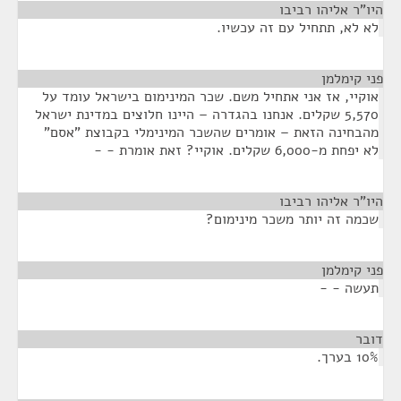
היו"ר אליהו רביבו
¶
לא לא, תתחיל עם זה עכשיו.
פני קימלמן
¶
אוקיי, אז אני אתחיל משם. שכר המינימום בישראל עומד על
5,570 שקלים. אנחנו בהגדרה – היינו חלוצים במדינת ישראל
מהבחינה הזאת – אומרים שהשכר המינימלי בקבוצת "אסם"
לא יפחת מ-6,000 שקלים. אוקיי? זאת אומרת - -
היו"ר אליהו רביבו
¶
שכמה זה יותר משכר מינימום?
פני קימלמן
¶
תעשה - -
דובר
¶
10% בערך.