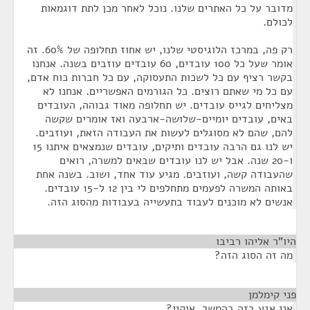
מדובר על כל האתרים שלנו. נוכל לאחר מכן לתת דוגמאות
לכולם.
רק פה, במרכז הלוגיסטי שלנו, יש אחוז תחלופה של 60%. זה
אומר שעל כל 100 עובדים, 60 עובדים עוזבים בשנה. אנחנו
בקשר רציף עם כל לשכות התעסוקה, עם כל חברות כוח אדם,
עם כל מי שאתם רוצים. כל הגורמים האפשריים. אנחנו לא
מצליחים לגייס עובדים. יש תחלופה מאוד גבוהה, העובדים
באים, עובדים יומיים-שלושה-ארבעה ואז אומרים שקשה
להם, שהם לא מסוגלים לעשות את העבודה הזאת, ועוזבים.
יש לנו גם הרבה עובדים ותיקים, עובדים שנמצאים איתנו 15
ו-20 שנה. אבל יש לנו עובדים שבאים למשרה, רואים
שהעבודה קשה, ועוזבים. מגיע עוד אחד, ושוב. בשנה אחת
באותה המשרה לפעמים מתחלפים לי בין 12 ל-15 עובדים.
אנשים לא מוכנים לעבוד בתעשייה בעבודות מהסוג הזה.
היו"ר אליהו רביבו
¶
מה זה הסוג הזה?
פני קימלמן
¶
אני אגע בזה בהמשך. אוקיי?