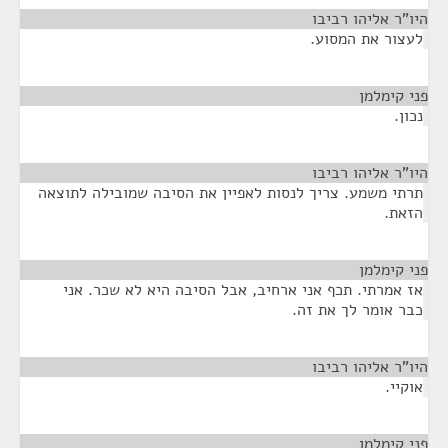
היו"ר אליהו רביבו
¶
לעצור את המסוע.
פני קימלמן
¶
נכון.
היו"ר אליהו רביבו
¶
תרתי משמע. צריך לנסות לאפיין את הסיבה שמובילה לתוצאה
הזאת.
פני קימלמן
¶
אז אמרתי. תכף אני ארחיב, אבל הסיבה היא לא שכר. אני
כבר אומר לך את זה.
היו"ר אליהו רביבו
¶
אוקיי.
פני קימלמן
¶