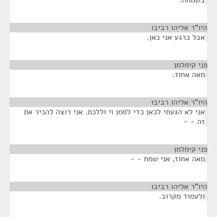
בשמחה.
היו"ר אליהו רביבו
¶
אבל כרגע אני כאן.
פני קימלמן
¶
מאה אחוז.
היו"ר אליהו רביבו
¶
אני לא הגעתי לכאן כדי לסמן וי וללכת. אני רוצה להכיר את
זה - -
פני קימלמן
¶
מאה אחוז, אני שמח - -
היו"ר אליהו רביבו
¶
ולעמוד מקרוב.