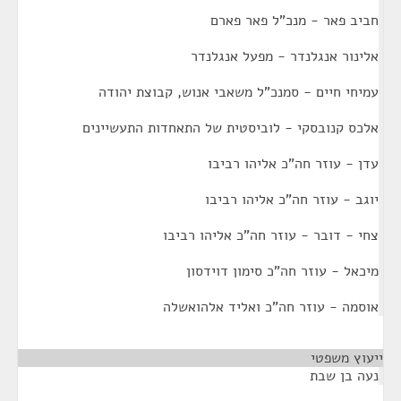
חביב פאר - מנכ"ל פאר פארם
אלינור אנגלנדר - מפעל אנגלנדר
עמיחי חיים - סמנכ"ל משאבי אנוש, קבוצת יהודה
אלכס קנובסקי - לוביסטית של התאחדות התעשיינים
עדן - עוזר חה"כ אליהו רביבו
יוגב - עוזר חה"כ אליהו רביבו
צחי - דובר - עוזר חה"כ אליהו רביבו
מיכאל - עוזר חה"כ סימון דוידסון
אוסמה - עוזר חה"כ ואליד אלהואשלה
ייעוץ משפטי
¶
נעה בן שבת