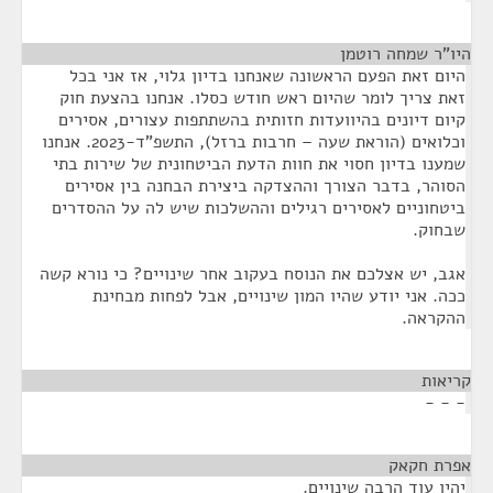
היו"ר שמחה רוטמן
¶
היום זאת הפעם הראשונה שאנחנו בדיון גלוי, אז אני בכל
זאת צריך לומר שהיום ראש חודש כסלו. אנחנו בהצעת חוק
קיום דיונים בהיוועדות חזותית בהשתתפות עצורים, אסירים
וכלואים (הוראת שעה – חרבות ברזל), התשפ"ד-2023. אנחנו
שמענו בדיון חסוי את חוות הדעת הביטחונית של שירות בתי
הסוהר, בדבר הצורך וההצדקה ביצירת הבחנה בין אסירים
ביטחוניים לאסירים רגילים וההשלכות שיש לה על ההסדרים
שבחוק.
אגב, יש אצלכם את הנוסח בעקוב אחר שינויים? כי נורא קשה
ככה. אני יודע שהיו המון שינויים, אבל לפחות מבחינת
ההקראה.
קריאות
¶
- - -
אפרת חקאק
¶
יהיו עוד הרבה שינויים.