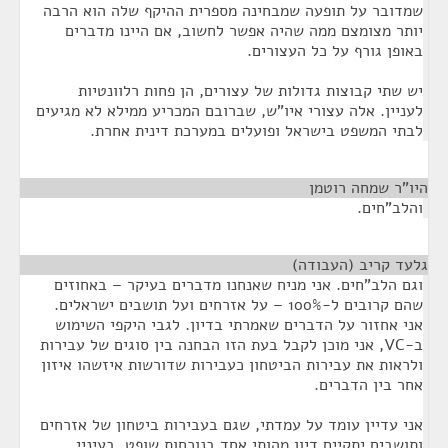
שמדובר על תופעה שמבחינה מספרית ההיקף שלה הוא הרבה
יותר מצומצם ממה שהיה אפשר לחשוב, אם היינו מדברים
באופן גורף על כל העצורים.
יש שתי קבוצות גדולות של עצורים, הן פחות רלוונטיות
לעניין. אלה עצורי איו"ש, שברובם המכריע ממילא לא מגיעים
לבתי המשפט בישראל ופועלים במערכת דינית אחרת.
היו"ר שמחה רוטמן
¶
והלב"חים.
גלעד קריב (העבודה)
¶
וגם הלב"חים. אני מניח שאנחנו מדברים בעיקר – באחוזים
שהם קרובים ל-100% – על אזרחים ועל תושבים ישראלים.
אני אחזור על הדברים שאמרתי בדיון. לגבי היקפי השימוש
ב-VC, אני מוכן לקבל בעת הזו הבחנה בין סוגים של עבירות
ולראות את עבירות הביטחון כעבירות שדורשות איזשהו איזון
אחר בין הדברים.
אני עדיין עומד על עמדתי, שגם בעבירות ביטחון של אזרחים
ותושבים יתקיים דיון מהותי אחד בנוכחות שופט. בעיניי,