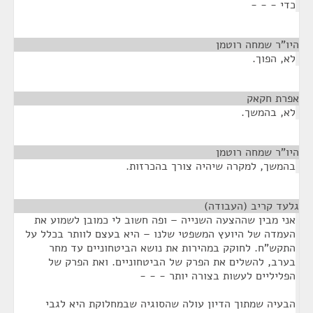
כדי - - -
היו"ר שמחה רוטמן
¶
לא, הפוך.
אפרת חקאק
¶
לא, בהמשך.
היו"ר שמחה רוטמן
¶
בהמשך, למקרה שיהיה צורך בהכרזות.
גלעד קריב (העבודה)
¶
אני מבין שההצעה השנייה – ופה חשוב לי כמובן לשמוע את
העמדה של היועץ המשפטי שלנו – היא בעצם לוותר בכלל על
התקש"ח. לחוקק במהירות את נושא הביטחוניים עד מחר
בערב, להשלים את הפרק של הביטחוניים. ואת הפרק של
הפליליים לעשות בצורה יותר - - -
הבעיה שמתוך הדיון עולה שהסוגיה שבמחלוקת היא לגבי