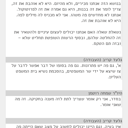
בנושא הזה אנחנו מכירים, ולא מהיום. היא לא אוהבת את זה,
צריך לומר את זה בכנות, היא גם אמרה את זה לפרוטוקול.
אנחנו לא מחדשים פה משהו. אני לא מכניס לה מילים לפה.
היא לא אוהבת את זה.
נשאלת שאלה האם אנחנו יכולים לעצום עיניים ולהשאיר את
זה להחלטה שלהם, ובסוף הרשות השופטת תחליט שלא –
ובזה תם הטקס.
גלעד קריב (העבודה)
¶
א', גם פה יש פתרונות. גם פה בסופו של דבר אפשר לדבר על
צו שיצא על ידי שר המשפטים, בהסכמת נשיא בית המשפט
העליון.
היו"ר שמחה רוטמן
¶
בסדר, אני רק אומר שצריך לתת לזה מענה בחקיקה. זה מה
שאני אומר.
גלעד קריב (העבודה)
¶
אין בעיה. וגם היינו יכולים לחשוב על מצב שאם הייתה פה