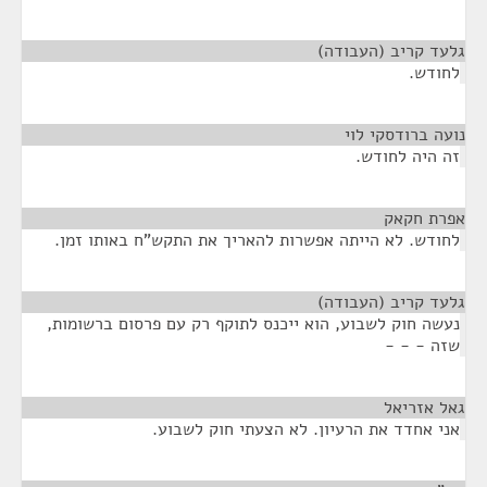
גלעד קריב (העבודה)
¶
לחודש.
נועה ברודסקי לוי
¶
זה היה לחודש.
אפרת חקאק
¶
לחודש. לא הייתה אפשרות להאריך את התקש"ח באותו זמן.
גלעד קריב (העבודה)
¶
נעשה חוק לשבוע, הוא ייכנס לתוקף רק עם פרסום ברשומות,
שזה - - -
גאל אזריאל
¶
אני אחדד את הרעיון. לא הצעתי חוק לשבוע.