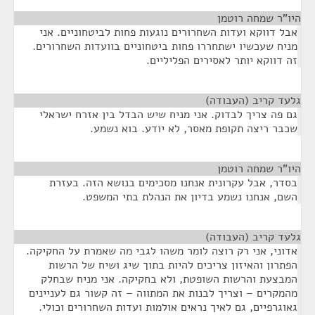
היו"ר שמחה רוטמן
¶
אבל דווקא ועדות השחרורים נוגעות פחות לביטחוניים. אני
מניח שעכשיו ישתחררו פחות ביטחוניים בוועדות השחרורים.
זה דווקא יותר לאסירים הפליליים.
גלעד קריב (העבודה)
¶
גם פה צריך לבדוק. אני מניח שיש הבדל בין אזרח ישראלי
שכבר ריצה תקופת מאסר, לא יודע. בוא נשמע.
היו"ר שמחה רוטמן
¶
בסדר, אבל עקרונית אנחנו מסכימים בנושא הזה. בעזרת
השם, אנחנו נשמע בדיון את הנהלת בתי המשפט.
גלעד קריב (העבודה)
¶
אדוני, אני רק רוצה לומר משהו לגבי מה שאמרת על החקיקה.
הפתרון והאיזון צריכים להיות בתוך שיג ושיח של הרשות
המבצעת והרשות השופטת, ולא בחקיקה. אני מניח שבחלק
מהמקרים – וצריך לבנות את המתווה – זה קשור גם לעניינים
גאוגרפיים, גם לאיך נראים אולמות ועדות השחרורים וכולי.