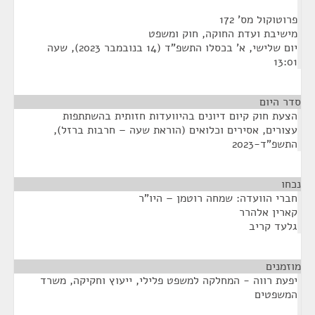
פרוטוקול מס' 172
מישיבת ועדת החוקה, חוק ומשפט
יום שלישי, א' בכסלו התשפ"ד (14 בנובמבר 2023), שעה
13:01
סדר היום
הצעת חוק קיום דיונים בהיוועדות חזותית בהשתתפות
עצורים, אסירים וכלואים (הוראת שעה – חרבות ברזל),
התשפ"ד-2023
נכחו
¶
חברי הוועדה: שמחה רוטמן – היו"ר
קארין אלהרר
גלעד קריב
מוזמנים
¶
יפעת רווה - המחלקה למשפט פלילי, ייעוץ וחקיקה, משרד
המשפטים