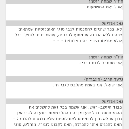
היו"ר שמחה רוטמן
¶
אבל זאת המשמעות.
גאל אזריאל
¶
לא. ככל שיגיעו להסכמות לגבי סוגי האוכלוסיות שמתאים
שיהיו ללא הכרזה או מחוץ להכרזה, אפשר יהיה לפצל. ככל
שלא יסכימו ועדיין יהיו ויכוחים - - -
היו"ר שמחה רוטמן
¶
אני מתחבר לרוח דבריו.
גלעד קריב (העבודה)
¶
אני שואל. אני באמת מתלבט לגבי זה.
גאל אזריאל
¶
כבוד היושב-ראש, אני אשמח בכל זאת להשלים את
ההתייחסות. ככל שעדיין יהיו התלבטויות בוועדה לגבי איך
נכון או לא נכון להתייחס לאוכלוסיות שלא נכנסות להכרזה –
האם להכניס אותן להכרזה, האם לקבוע לגמרי, מוחלט, סוגי