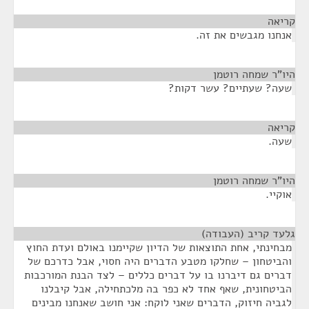
קריאה
¶
אנחנו מגבשים את זה.
היו"ר שמחה רוטמן
¶
שעה? שעתיים? עשר דקות?
קריאה
¶
שעה.
היו"ר שמחה רוטמן
¶
אוקיי.
גלעד קריב (העבודה)
¶
מבחינתי, אחת התוצאות של הדיון שקיימנו באולם ועדת החוץ
והביטחון – שחלקו מטבע הדברים היה חסוי, אבל כדרכם של
דברים גם דיברנו בו על דברים כללים – לצד הבנת המורכבות
הביטחונית, שאף אחד לא כפר בה מלכתחילה, אבל קיבלנו
לגביה חיזוק, הדברים שאני לוקח: אני חושב שאנחנו מבינים