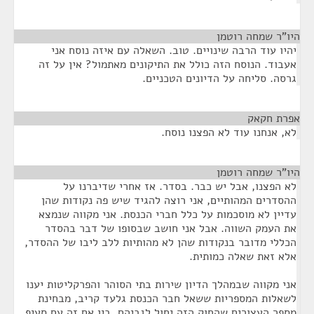
היו"ר שמחה רוטמן
¶
יהיו עוד הרבה שינויים. טוב. השאלה עם איזה נוסח אני
אעבוד. הנוסח הזה כולל את התיקונים מאתמול? אין על זה
גרסה. סליחה על הדיונים הטכניים.
אפרת חקאק
¶
לא, אנחנו עוד לא הפצנו נוסח.
היו"ר שמחה רוטמן
¶
לא הפצנו, אבל יש כבר. בסדר. אז אחרי שדיברנו על
ההסדרים המהותיים, אני רוצה להגיד שיש פה נקודות שהן
עדיין לא מוסכמות על כלל חברי הכנסת. אני מקווה שנמצא
את העמק השווה. אבל אני חושב שבסופו של דבר בהסדר
הכללי מדובר בנקודות שהן לא מהותיות ללב ליבו של ההסדר,
אלא זאת שאלה כמותית.
אני מקווה שבמהלך הדיון שירות בתי הסוהר והפרקליטות יענו
לשאלות המספריות ששאל חבר הכנסת גלעד קריב, מבחינת
מספר העצורים שהחוק הזה יחול לגביהם, בין אם זה עם סעיף