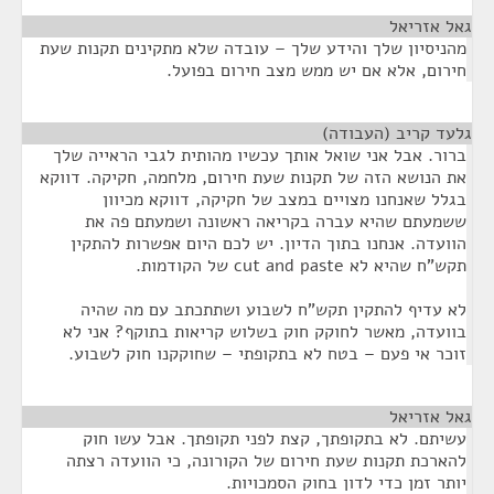
גאל אזריאל
¶
מהניסיון שלך והידע שלך – עובדה שלא מתקינים תקנות שעת
חירום, אלא אם יש ממש מצב חירום בפועל.
גלעד קריב (העבודה)
¶
ברור. אבל אני שואל אותך עכשיו מהותית לגבי הראייה שלך
את הנושא הזה של תקנות שעת חירום, מלחמה, חקיקה. דווקא
בגלל שאנחנו מצויים במצב של חקיקה, דווקא מכיוון
ששמעתם שהיא עברה בקריאה ראשונה ושמעתם פה את
הוועדה. אנחנו בתוך הדיון. יש לכם היום אפשרות להתקין
תקש"ח שהיא לא cut and paste של הקודמות.
לא עדיף להתקין תקש"ח לשבוע ושתתכתב עם מה שהיה
בוועדה, מאשר לחוקק חוק בשלוש קריאות בתוקף? אני לא
זוכר אי פעם – בטח לא בתקופתי – שחוקקנו חוק לשבוע.
גאל אזריאל
¶
עשיתם. לא בתקופתך, קצת לפני תקופתך. אבל עשו חוק
להארכת תקנות שעת חירום של הקורונה, כי הוועדה רצתה
יותר זמן כדי לדון בחוק הסמכויות.