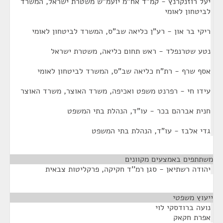
יעל רוזנקרנץ - קמ"ד אח"מ יועמ"ש משטרת ישראל, המשרד
לביטחון לאומי
ריקי בר און - רע"ן כליאה שב"ס, המשרד לביטחון לאומי
נטע שטרנפלד - ראש תחום כליאה, משטרת ישראל
אסף שרף - רת"ח כליאה שב"ס, המשרד לביטחון לאומי
עידו חי - רפרנט משפט ואכיפה, משרד האוצר, משרד האוצר
חנית אברהם בכר - עו"ד, הנהלת בתי המשפט
גדי אלבז - עו"ד, הנהלת בתי המשפט
משתתפים באמצעים מקוונים
¶
יהודה רשתיאן - סגן רמ''ד חקיקה, פרקליטות צבאית
ייעוץ משפטי
¶
נועה ברודסקי לוי
אפרת חקאק