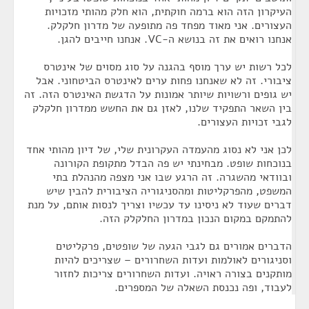
העיקרון הזה הוא ברמה חוקתית, הוא חלק מהותי מזכויות
העצורים. אני מאוד מפחד פה מתופעה של מדרון חלקלק.
אנחנו רואים את זה בנושא ה-VC. אנחנו חייבים להגן.
לכל רשות יש ערך מוסף בהגנה על סוג מסוים של אינטרס
ציבורי. זה לא שאנחנו פחות ערים לאינטרס הביטחוני. אבל
יש גופים ורשויות שיותר אמונות על הדגשת האינטרס הזה. זה
בין השאר התפקיד שלנו, לאזן גם את החשש ממדרון חלקלק
לגבי זכויות העצורים.
לכן אני לא נסוג מהעמדה העקרונית שלי, של דיון מהותי אחד
בנוכחות שופט. מבחינתי יש פה הבדל מתקופת הקורונה
ובוודאי מהשגרה. זה הרגע שבו אני מצפה מהנהלת בתי
המשפט, מהפרקליטות ומהסניגוריה הציבורית להבין שיש
דברים שעוד לא ניסינו עד עכשיו וצריך לנסות אותם, על מנת
להתמקם במקום הנכון במדרון החלקלק הזה.
הדברים אמורים גם לגבי הגעה של שופטים, פרקליטים
וסניגורים לאולמות ועדות השחרורים – שצריכים להיות
מותקנים בצורה ראויה. ועדות השחרורים צריכות לחזור
לעבוד, ופה נכנסת השאלה של המספרים.