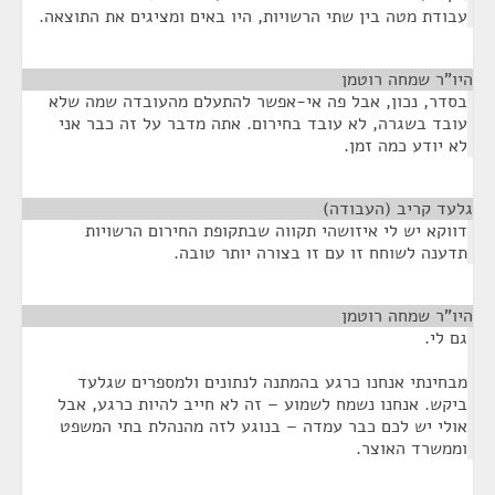
עבודת מטה בין שתי הרשויות, היו באים ומציגים את התוצאה.
היו"ר שמחה רוטמן
¶
בסדר, נכון, אבל פה אי-אפשר להתעלם מהעובדה שמה שלא
עובד בשגרה, לא עובד בחירום. אתה מדבר על זה כבר אני
לא יודע כמה זמן.
גלעד קריב (העבודה)
¶
דווקא יש לי איזושהי תקווה שבתקופת החירום הרשויות
תדענה לשוחח זו עם זו בצורה יותר טובה.
היו"ר שמחה רוטמן
¶
גם לי.
מבחינתי אנחנו כרגע בהמתנה לנתונים ולמספרים שגלעד
ביקש. אנחנו נשמח לשמוע – זה לא חייב להיות כרגע, אבל
אולי יש לכם כבר עמדה – בנוגע לזה מהנהלת בתי המשפט
וממשרד האוצר.