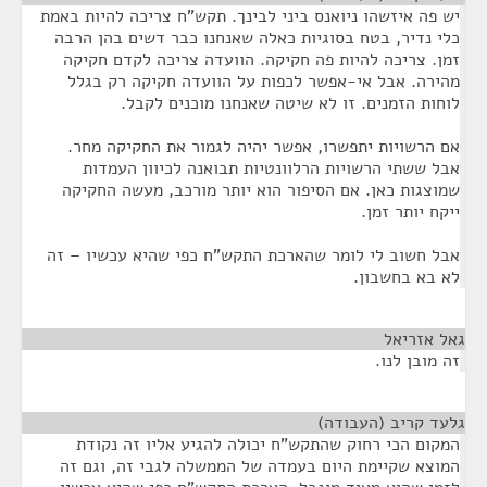
יש פה איזשהו ניואנס ביני לבינך. תקש"ח צריכה להיות באמת
כלי נדיר, בטח בסוגיות כאלה שאנחנו כבר דשים בהן הרבה
זמן. צריכה להיות פה חקיקה. הוועדה צריכה לקדם חקיקה
מהירה. אבל אי-אפשר לכפות על הוועדה חקיקה רק בגלל
לוחות הזמנים. זו לא שיטה שאנחנו מוכנים לקבל.
אם הרשויות יתפשרו, אפשר יהיה לגמור את החקיקה מחר.
אבל ששתי הרשויות הרלוונטיות תבואנה לכיוון העמדות
שמוצגות כאן. אם הסיפור הוא יותר מורכב, מעשה החקיקה
ייקח יותר זמן.
אבל חשוב לי לומר שהארכת התקש"ח כפי שהיא עכשיו – זה
לא בא בחשבון.
גאל אזריאל
¶
זה מובן לנו.
גלעד קריב (העבודה)
¶
המקום הכי רחוק שהתקש"ח יכולה להגיע אליו זה נקודת
המוצא שקיימת היום בעמדה של הממשלה לגבי זה, וגם זה