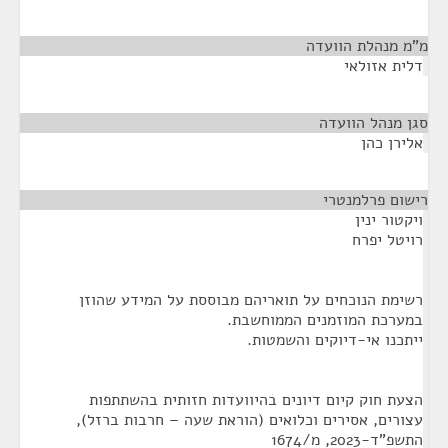
מ"מ מנהלת הוועדה
¶
דלית אזולאי
סגן מנהל הוועדה
¶
אלירן כהן
רישום פרלמנטרי
¶
ויקטור ינין
רויטל יפרח
רשימת הנוכחים על תואריהם מבוססת על המידע שהוזן
במערכת המוזמנים הממוחשבת.
ייתכנו אי-דיוקים והשמטות.
הצעת חוק קיום דיונים בהיוועדות חזותית בהשתתפות
עצורים, אסירים וכלואים (הוראת שעה – חרבות ברזל),
התשפ"ד-2023, מ/1674