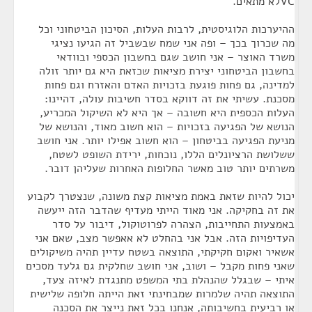
VCלא מתאים.
ההיערכות הלוגיסטית, לרבות העלות, הסיכון הביטחוני וכל
מה שכרוך בכך – ופה אני שמח שבשביל זה הגיעו נציגי
משרד האוצר – אני חושב שגם בחשבון הכספי ובוודאי
בחשבון הביטחוני יצירת מציאות שכזאת היא גם יותר זולה
למדינה, גם פחות פוגעת בזכויות האדם והאזרח וגם פחות
מסכנת. עשיתי את זה דווקא בסדר חשיבות עולה, דהיינו:
העלות הכספית היא חשובה – אך היא לא השיקול המכריע,
הנושא של הפגיעה בזכויות – הוא חשוב מאוד, והנושא של
מניעת הפגיעה בביטחון – הוא חשוב אפילו יותר. אני חושב
ששלושת הרציונלים הללו, נוכחות, ירידת השופט לשטח,
משרתים יותר טוב מאשר החלופות האחרות שעליהן דובר.
יכול להיות שזאת באמת מציאות קצת משונה, שנצטרך לקבוע
את זה בחקיקה. אני מאוד הייתי מעדיף שהדבר הזה ייעשה
באמצעות התחייבות, הצהרה לפרוטוקול, דיבור על סדר
העדיפויות הזה. אבל אני בהחלט לא אאפשר מצב, שאם אני
אשאיר ואקום חקיקתי, התוצאה בשטח עדיין תהיה משיקולים
שאני פחות מקבל – ושוב, אני חושב שחלקית גם גלעד מסכים
איתי – שבגלל שהנהלת בתי המשפט מתנגדת לאיזה צעד,
התוצאה תהיה שלמרות שמבחינתי זאת הייתה חלופה שלישית
או רביעית בחשיבותה, אנחנו בכל זאת נייצר את הסכנה