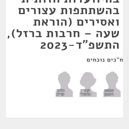
בהשתתפות עצורים
ואסירים (הוראת
שעה – חרבות ברזל),
התשפ"ד-2023
ח"כים נוכחים
קארין
שמחה
גלעד
אלהרר
רוטמן
קריב