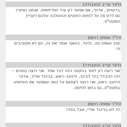
גלעד קריב (העבודה)
¶
ברשותך, אדוני, אם אפשר רק עוד התייחסות. אנחנו נצטרך
גם לדון פה על לוחות הזמנים וההשלכה שלהם לעניין
התקש"ח.
היו"ר שמחה רוטמן
¶
טוב שאתה פה, גלעד. כשאני אומר את זה, הם לא מקשיבים
לי.
גלעד קריב (העבודה)
¶
אני רוצה רק לומר בהקשר הזה דבר אחד. אני רוצה כמוכם –
וזה ההבדל ביני לבינך, היושב-ראש. בניגוד אליך, אדוני
היושב-ראש, אני רוצה לצמצם עד כמה שאפשר את השימוש
בתקש"ח, גם בזמן לחימה.
היו"ר שמחה רוטמן
¶
זה לא בניגוד אליי, אבל בסדר.
גלעד קריב (העבודה)
¶