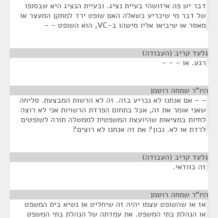
דבר יש פה איזושהי בעיית נציג. ובעיית הנציג היא שבסופו
של דבר מי שיכריע בשאלה האם שופט ירד למתקן המעצר או
מאסר או שיביאו אליו מישהו ב-VC, הוא השופט - -
גלעד קריב (העבודה)
¶
רגע. או - - -
היו"ר שמחה רוטמן
¶
- - אם אנחנו לא נכריע בזה. זה לא הרשות המבצעת. סליחה
שאני אומר את זה, אבל בתחום הפרדת הרשויות אני לא רוצה
לחיות במציאות שהיועצת המשפטית לממשלה תורה לשופטים
לרדת או לא. נכון? את זה אנחנו לא רוצים?
גלעד קריב (העבודה)
¶
זה בוודאי.
היו"ר שמחה רוטמן
¶
אז או שהשופט עצמו יהיה זה שיחליט או נשיא בית המשפט
או הנהלת בתי המשפט. את עמדתה של הנהלת בתי המשפט