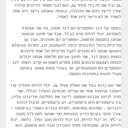
24 ובין אם זה בלי סעיף 24, וגם לגבי מספר הדיונים שיהיה
צורך לייצר להם את ההובלה, בהנחה שאנחנו נייצר דיון אחד
לאסיר או לא נייצר דיון אחד לאסיר.
בסופו של דבר המספרים הם דבר חשוב, פה אני מצטרף
לעמדתו. יכול להיות שיש הבדל. אבל אני חושב שכאשר
אנחנו בתקופת מלחמה, המספרים הם חשובים, אבל גם
מדיניות ניהול הסיכונים יכולה להשתנות. וכן, למרות שבעולם
השוטף אנחנו לא מוכנים לקבל מדיניות של אפס סיכונים
כמעט בשום דבר, אני חושב שבזמן מלחמה אנחנו יכולים
לנסות לצמצם סיכונים מסוג מסוים לאפס או קרוב לאפס. לכן
המספרים הם משמעותיים, אך בעיניי פחות מאשר בשוטף,
מבלי לפגוע בחשיבות המספר.
אני שם כרגע בצד את שאלת סעיף 24. יכול להיות שעליה עוד
ישתבר קולמוס אחד או שניים. מבחינת ההסדר הכללי, אני
חוזר לכיוון שכרגע מסתמן: לייצר את החלוקה שדיברנו עליה,
בין ביטחוניים ולא ביטחוניים. יש ביטחוניים, שיכול להיות
לגביהם – מסיבות מסוימות, למרות הגדרת האסיר כביטחוני –
צורך חיוני בקיום הדיון בנוכחות ואי-אפשר לתת לזה מענה
ב-VC. זה יכול להיות, וכן יכול להיות מצב הפוך. כלומר, יכול
להיות אדם, שמבחינת סעיף העבירה שבה הוא מואשם, הוא