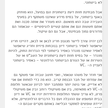
לא ביטחוני.
אבל מבחינת חוות דעת ביטחונית וגם בפועל, הוא מוחזק
באגף ביטחוני, על בסיס מידע שאיננו משתקף רק בסעיף
העבירה שבה הוא מואשם. הוא מעורר את אותה סכנה ואת
אותם חששות וגם את אותם קשיים לוגיסטיים – שכאמור הם
מדורגים נמוך מבחינתי, אבל גם הם שיקול.
לכן יהיה צורך לייצר מנגנון חריג לכאן או לכאן, דהיינו חריג
שיאפשר לאסיר ביטחוני דיון בנוכחות פיזית וחריג שיאפשר
לאסיר שאיננו מוגדר כאסיר ביטחוני לפי הגדרות החוק, להיות
מוגדר – על בסיס חוות דעת ביטחונית של השב"ס או של
השירות או של הגורם הביטחוני הרלוונטי – כאסיר ביטחוני
לעניין ה- .VC
אני חוזר על משהו שנאמר, ואני חושב שבזה אני משקף גם
את עמדתו של חבר הכנסת קריב. הוא פה כדי למחות אם אני
לא אדייק. אני נוטה יותר ומתחבר יותר לכיוון שכאשר חלופת
ה-VC לא מתאימה, בין אם משיקולי רוחב ובין אם משיקולי
פרט, לא צריך ששתי החלופות היחידות יהיו או VC או דיון
בבית המשפט עם ההובלה ועם כל הדברים הרלוונטיים, אלא
ירידת שופטים למתקני הכליאה באותם מקרים שבהם ה-