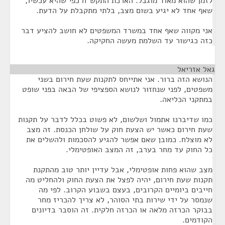
לזמן שהוא מאוד מוגבל. הארכת התקש"ח כפי שהיא עכשיו,
שאף אחד לא יגיע בשום מצב, בלתי מתקבלת על הדעת.
אני מקווה שאף אחד במשרד המשפטים לא חושב להציע דבר
כזה כגישור עד השלמת מעשה החקיקה.
גאל אזריאל
¶
הנושא הזה ברור. אני אתייחס לתקנות שעת חירום בשני
משפטים, לפני שנחזור לנושא הספציפי של הבאה בפני שופט
במתקני הכליאה.
כמו שדיברנו אתמול ושלשום, לא פשוט בכלל לדבר על תקנות
שעת חירום כאשר יש הצעת חוק על שולחן הכנסת. זה מצב
לא מוצלח. כמובן שאם אפשר להגיע להסכמות ולהשלים את
כל החוק עד מחר בערב, זה המצב האופטימלי.
מצב שהוא פחות אופטימלי, אבל עדיין יותר טוב מהתקנת
תקנות שעת חירום, יהיה לפצל את הצעת החוק ולהחליט מה
חייבים ביומיים הקרובים, בעצם בשבוע הקרוב. לפי מה
שנמסר על ידי שירות בתי הסוהר, לא צריך להכריז מחר
בבוקר הכרזה מלאה או הכרזה חלקית. זה הוסבר בדיונים
הקודמים.