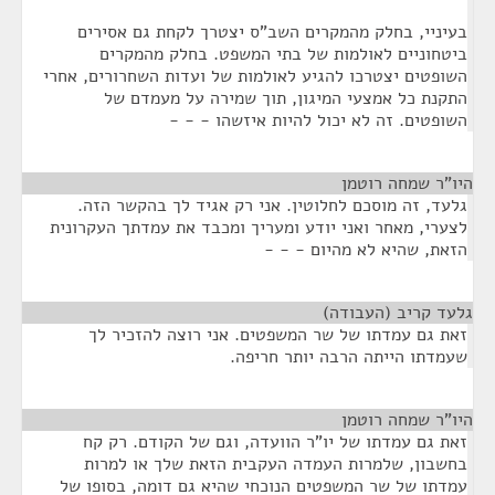
בעיניי, בחלק מהמקרים השב"ס יצטרך לקחת גם אסירים
ביטחוניים לאולמות של בתי המשפט. בחלק מהמקרים
השופטים יצטרכו להגיע לאולמות של ועדות השחרורים, אחרי
התקנת כל אמצעי המיגון, תוך שמירה על מעמדם של
השופטים. זה לא יכול להיות איזשהו - - -
היו"ר שמחה רוטמן
¶
גלעד, זה מוסכם לחלוטין. אני רק אגיד לך בהקשר הזה.
לצערי, מאחר ואני יודע ומעריך ומכבד את עמדתך העקרונית
הזאת, שהיא לא מהיום - - -
גלעד קריב (העבודה)
¶
זאת גם עמדתו של שר המשפטים. אני רוצה להזכיר לך
שעמדתו הייתה הרבה יותר חריפה.
היו"ר שמחה רוטמן
¶
זאת גם עמדתו של יו"ר הוועדה, וגם של הקודם. רק קח
בחשבון, שלמרות העמדה העקבית הזאת שלך או למרות
עמדתו של שר המשפטים הנוכחי שהיא גם דומה, בסופו של