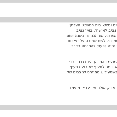
ם ונשיא בית המשפט העליון
ציב לאישור. באין נציב
אמרתי, את הכהונה בשנה אחת
רתי, לשם שמירה על יציבות
 יהיה לפעול להסכמה בדבר
ועמד המכהן היום נבחר כדין
א דומה לסעיף שקבוע בסעיף
4 לחוק נציב תלונות הציבור על שופטים, הסכמה כאחד, כשסעיף 4 מתייחס למצבים של
עדה, אולם אין עדיין מועמד