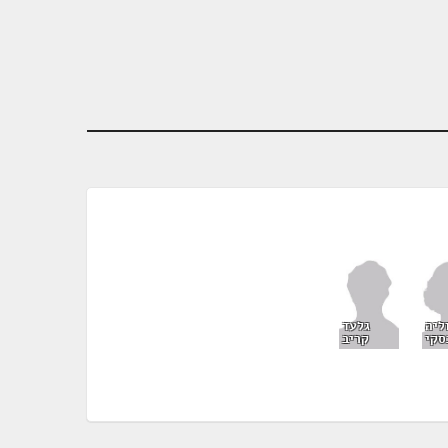
ליה
גלעד
סקי
קריב