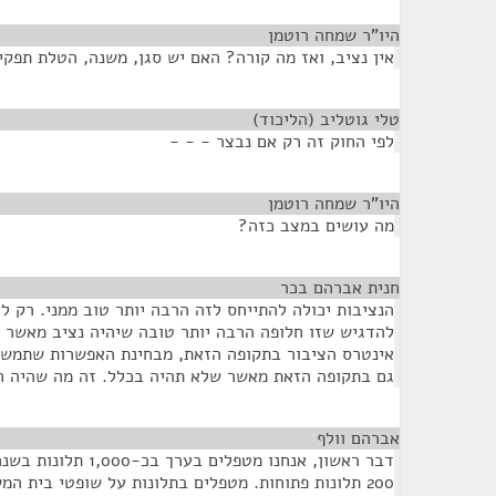
היו"ר שמחה רוטמן
¶
אין נציב, ואז מה קורה? האם יש סגן, משנה, הטלת תפקיד
טלי גוטליב (הליכוד)
¶
לפי החוק זה רק אם נבצר - - -
היו"ר שמחה רוטמן
¶
מה עושים במצב כזה?
חנית אברהם בכר
¶
הנציבות יכולה להתייחס לזה הרבה יותר טוב ממני. רק 
להדגיש שזו חלופה הרבה יותר טובה שיהיה נציב מאשר 
אינטרס הציבור בתקופה הזאת, מבחינת האפשרות שתמשיך
גם בתקופה הזאת מאשר שלא תהיה בכלל. זה מה שהיה חש
אברהם וולף
¶
דבר ראשון, אנחנו מטפלים
200 תלונות פתוחות. מטפלים בתלונות על שופטי בית המ