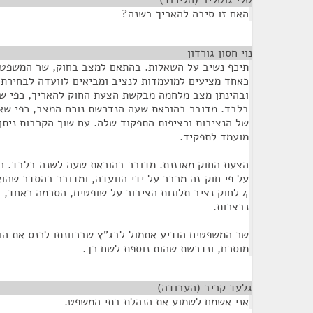
טלי גוטליב (הליכוד)
¶
האם זו סיבה להאריך בשנה?
נוי חסון גורדון
¶
תיכף נשיב על השאלות. בהתאם למצב בחוק, שר המשפטי
כאחד מציעים למועמדות לנציב ומביאים לוועדה לבחירת נ
ובהינתן מצב מלחמה מבקשת הצעת החוק להאריך, כפי ש
בלבד. מדובר בהוראת שעה הנדרשת נוכח המצב, כפי שאמ
של הנציבות ורציפות התפקוד שלה. עם שוך הקרבות ניתן
מועמד לתפקיד.
הצעת החוק מאוזנת. מדובר בהוראת שעה לשנה בלבד. המ
על פי חוק זה מכבר על ידי הוועדה, ומדובר בהסדר שהו
נבצרות.
שר המשפטים הודיע אתמול לבג"ץ שבכוונתו לכנס את הוו
מוסכם, ונדרשת שהות נוספת לשם כך.
גלעד קריב (העבודה)
¶
אני אשמח לשמוע את הנהלת בתי המשפט.