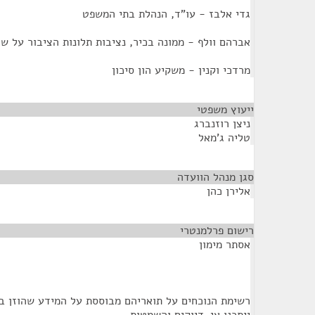
גדי אלבז - עו"ד, הנהלת בתי המשפט
אברהם וולף - ממונה בכיר, נציבות תלונות הציבור על ש
מרדכי וקנין - משקיע הון סיכון
ייעוץ משפטי
¶
ניצן רוזנברג
טליה ג'מאל
סגן מנהל הוועדה
¶
אלירן כהן
רישום פרלמנטרי
¶
אסתר מימון
רשימת הנוכחים על תואריהם מבוססת על המידע שהוזן ב