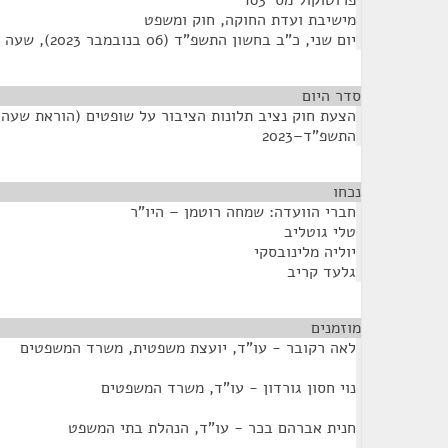
פרוטוקול מס' 163
מישיבת ועדת החוקה, חוק ומשפט
יום שני, כ"ב בחשון התשפ"ד (06 בנובמבר 2023), שעה 11:30
סדר היום
הצעת חוק נציב תלונות הציבור על שופטים (הוראת שעה)
התשפ"ד–2023
נכחו
¶
חברי הוועדה: שמחה רוטמן – היו"ר
טלי גוטליב
יוליה מלינובסקי
גלעד קריב
מוזמנים
¶
לאה רקובר - עו"ד, יועצת משפטית, משרד המשפטים
נוי חסון גורדון - עו"ד, משרד המשפטים
חנית אברהם בכר - עו"ד, הנהלת בתי המשפט