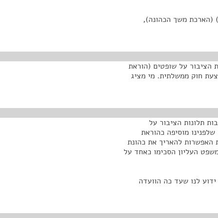
 (הארכת משך הכהונה),
ות הציבור על שופטים (הוראת
ה), התשפ"ד–2023. מדובר בהצעת חוק ממשלתית. מי מציג
ות תלונות הציבור על
שלפנינו מוסיפה כהוראת
ים, את האפשרות להאריך את כהונת
שפט העליון הסכימו כאחד על
ונה של הנציב המכהן מסתיימת ב-12 בנובמבר 2023. ידוע לנו שעד כה הוועדה