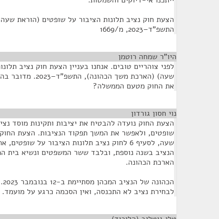
ייתכנו אי-דיוקים והשמטות.
הצעת חוק נציב תלונות הציבור על שופטים (הוראת שעה)
התשפ"ד–2023, מ/1669
היו"ר שמחה רוטמן
¶
לפני צוהריים טובים. אנחנו בעניין הצעת חוק נציב תלונ
שעה) (הארכת משך הכהונ
את החוק מטעם הממשלה?
נוי חסון גורדון
¶
הצעת החוק נועדה להבטיח את יציבות ותקינות מוסד נציב
שופטים, ולאפשר את המשך תפקוד הנציבות. הצעת החוק 
שעה, לסעיף 6 לחוק נציב תלונות הציבור על שופט
הנציב בשנה נוספת, ובלבד ששר המשפטים ונשיא בית המ
הארכת הכהונה.
הכה
לבחירת נציב לא התכנסה, ואין הסכמה כרגע על מועמד.