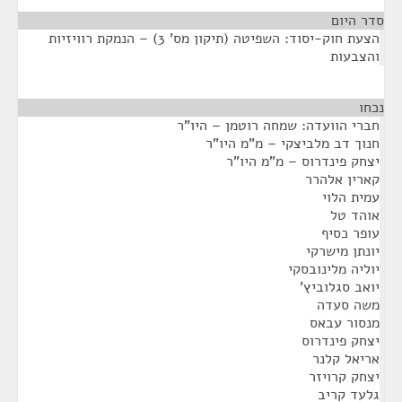
סדר היום
הצעת חוק-יסוד: השפיטה (תיקון מס' 3) – הנמקת רוויזיות
והצבעות
נכחו
¶
חברי הוועדה: שמחה רוטמן – היו"ר
חנוך דב מלביצקי – מ"מ היו"ר
יצחק פינדרוס – מ"מ היו"ר
קארין אלהרר
עמית הלוי
אוהד טל
עופר כסיף
יונתן מישרקי
יוליה מלינובסקי
יואב סגלוביץ'
משה סעדה
מנסור עבאס
יצחק פינדרוס
אריאל קלנר
יצחק קרויזר
גלעד קריב