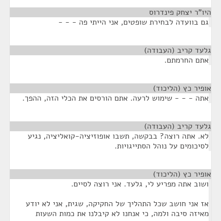
היו"ר יצחק פינדרוס
¶
גם בוועדה לבחירת שופטים, אני הייתי פה - - -
גלעד קריב (העבודה)
¶
אתם החרמתם.
אופיר כץ (הליכוד)
¶
אתה - - - שימוש לרעה. אתם הורסים את הכלי הזה, ההפך.
גלעד קריב (העבודה)
¶
לא. אתה רוצה? בבקשה, תשבו אופוזיציה-קואליציה, נגיע
לסיכומים על נוהל הסתייגויות.
אופיר כץ (הליכוד)
¶
ושוב אתה מפריע לי, גלעד. אני רוצה לסיים.
אז אני חושב שכל התהליך של החקיקה, שגית, אני לא יודע
מאיזה סיבה ולמה, כי אנחנו לא קיבלנו את כמות השעות