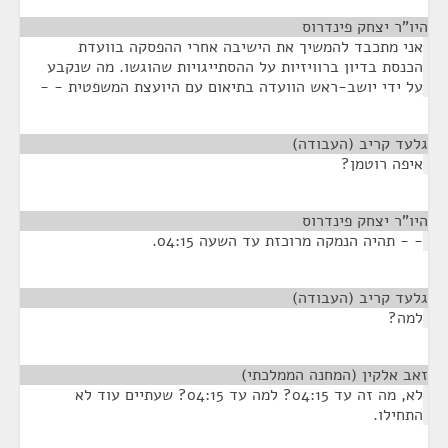
היו"ר יצחק פינדרוס
¶
אני מתכבד להמשיך את הישיבה אחרי ההפסקה בוועדת
הכנסת בדיון ברוויזיות על ההסתייגויות שהוגשו. מה שנקבע
על ידי יושב-ראש הוועדה בתיאום עם היועצת המשפטית - -
גלעד קריב (העבודה)
¶
איפה רוטמן?
היו"ר יצחק פינדרוס
¶
- - תהיה הנמקה מרוכזת עד השעה 04:15.
גלעד קריב (העבודה)
¶
למה?
זאב אלקין (המחנה הממלכתי)
¶
לא, מה זה עד 04:15? למה עד 04:15? שעתיים עוד לא
התחילו.