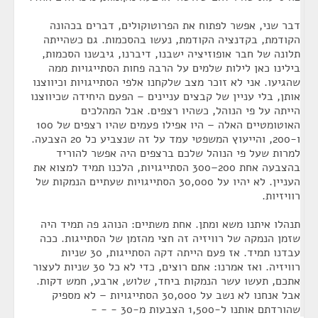
דבר שני, אפשר לפתוח את הפרוטוקולים, דברים בכהונה
הקודמת, בקדנציה הקודמת, נעשו בהסכמות. גם כשהייתה
תלונה של חבר אופוזיציה ישבנו, דיברנו, גיבשנו הסכמות,
בילינו כאן לילות שלמים על הרבה פחות הסתייגויות ממה
שהגיעו. אני לא זוכר מצב שלקחנו אלפי הסתייגויות וכיווצנו
אותן, בלי עניין של קבצים עניינים – הפעם היחידה שכיווצנו
הייתה על פי הנוהל, כשהיו רצפים. אבל המהלכים
האוטומטיים האלה – היו אפילו פעמים שהיו רצפים של 100
ו-200, והייעוץ המשפטי עמד על זה שנצביע כל 20 הצבעה.
למרות שעל פי הנוהל שלכם ברצפים היה אפשר להוריד
בהצבעה אחת 200–300 הסתייגויות, הלכנו תמיד למצוא את
העניין. לא יהיו על 30,000 הסתייגויות שעתיים הנמקות של
רוויזיות.
תנהלו איתנו משא ומתן. אחת משתיים: הנוהג פה תמיד היה
שזמן הנמקה של רוויזיה זה חצי מהזמן של הסתייגות. ככה
עבדנו תמיד. אז פעם הייתה דקה הסתייגות, 30 שניות
רוויזיה. ואז אמרנו: אתם רוצים, כדי לא כל 30 שניות לעצור
אתכם, תעשו עשר הנמקות ביחד, שלוש, ארבע, חמש דקות.
אבל אנחנו לא נשב על 30,000 הסתייגויות – לא מספיק
שהורדתם אותנו ל-1,500 הצבעות מ-30 - - -