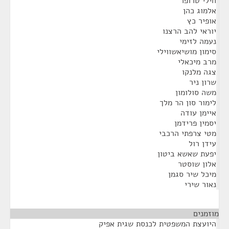
חילי טרופר
אלמוג כהן
אופיר כץ
יוראי להב הרצנו
נעמה לזימי
סימון מושיאשווילי
מרב מיכאלי
צגה מלנקו
שרון ניר
משה סולומון
לימור סון הר מלך
איימן עודה
יסמין פרידמן
מטי צרפתי הרכבי
עידן רול
יפעת שאשא ביטון
אלון שוסטר
מיכל שיר סגמן
נאור שירי
מוזמנים
¶
היועצת המשפטית לכנסת שגית אפיק