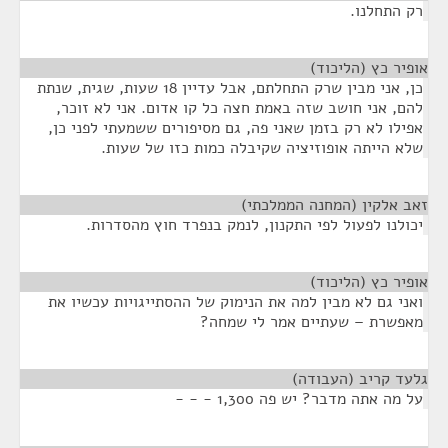
רק התחלנו.
אופיר כץ (הליכוד)
¶
כן, אני מבין שרק התחלתם, אבל עדיין 18 שעות, שגית, שנתת
להם, אני חושב שזה באמת חצה כל קו אדום. אני לא זוכר,
אפילו לא רק בזמן שאני פה, גם מסיפורים ששמעתי לפני כן,
שלא הייתה אופוזיציה שקיבלה כמות כזו של שעות.
זאב אלקין (המחנה הממלכתי)
¶
יכולנו לפעול לפי התקנון, לנמק בנפרד חוץ מהסדרות.
אופיר כץ (הליכוד)
¶
ואני גם לא מבין למה את הנימוק של ההסתייגויות עכשיו את
מאפשרת – שעתיים אמר לי שמחה?
גלעד קריב (העבודה)
¶
על מה אתה מדבר? יש פה 1,300 - - -