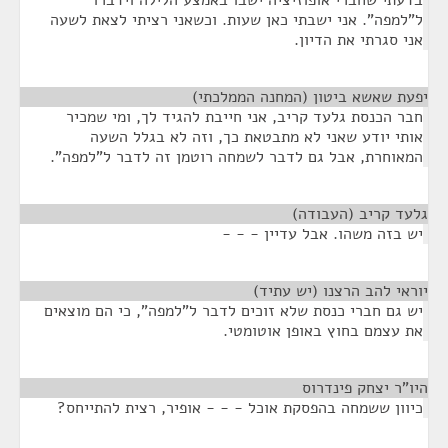
ל"למפה". אני ישבתי כאן שעות. וכשאני רציתי לצאת לשעה
אני סגרתי את הדיון.
יפעת שאשא ביטון (המחנה הממלכתי)
¶
חבר הכנסת גלעד קריב, אני חייבת להגיד לך, ומי שמכיר
אותי יודע שאני לא מתבטאת כך, וזה לא בגלל השעה
המאוחרת, אבל גם לדבר לשמחה רוטמן זה לדבר ל"למפה".
גלעד קריב (העבודה)
¶
יש בזה משהו. אבל עדיין - - -
יוראי להב הרצנו (יש עתיד)
¶
יש גם חברי כנסת שלא זוכים לדבר ל"למפה", כי הם מוצאים
את עצמם בחוץ באופן אוטומטי.
היו"ר יצחק פינדרוס
¶
כיוון ששמחה בהפסקת אוכל - - - אופיר, רצית להתייחס?