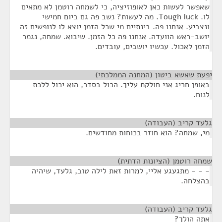
שאפשר לעשות כאן לאופוזיציה, כי לשמחה רוטמן לא מתאים
לו. Tough luck. מה לעשות? נשב פה גם ביום חמישי
ונצביע. אנחנו פה. בינתיים מי שכל הזמן יוצא לו לנופשים זה
יושב-ראש הוועדה. אנחנו פה כל הזמן. שיבוא. שמחה, נגמר
הזמן לאכול. עכשיו יושבים, עובדים.
יפעת שאשא ביטון (המחנה הממלכתי)
¶
באופן חריג אני חולקת עליך. הכול בסדר, הוא יכול ללכת
לנוח.
גלעד קריב (העבודה)
¶
מי, שמחה? הוא חוזר בכוחות מחודשים.
שמחה רוטמן (הציונות הדתית)
¶
- - - מתגעגע אליי, למרות זאת לילה טוב, גלעד, שיהיה
בהצלחה.
גלעד קריב (העבודה)
¶
אתה הולך?