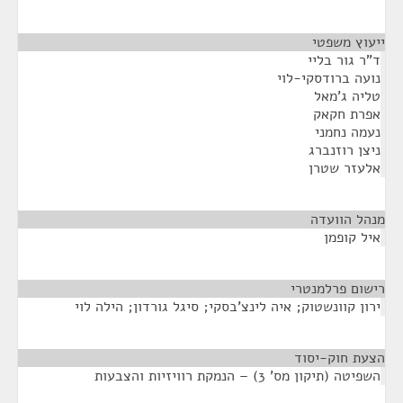
ייעוץ משפטי
¶
ד"ר גור בליי
נועה ברודסקי-לוי
טליה ג'מאל
אפרת חקאק
נעמה נחמני
ניצן רוזנברג
אלעזר שטרן
מנהל הוועדה
¶
איל קופמן
רישום פרלמנטרי
¶
ירון קוונשטוק; איה לינצ'בסקי; סיגל גורדון; הילה לוי
הצעת חוק-יסוד
¶
השפיטה (תיקון מס' 3) – הנמקת רוויזיות והצבעות