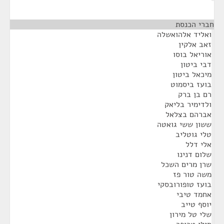
חברי הכנסת
¶
ואליד אלהואשלה
זאב אלקין
אוריאל בוסו
דבי ביטון
מיכאל ביטון
בועז ביסמוט
רם בן ברק
ולדימיר בליאק
אברהם בצלאל
ששון ששי גואטה
טלי גוטליב
אלי דלל
שלום דנינו
שרן מרים השכל
משה טור פז
בועז טופורובסקי
אחמד טיבי
יוסף טייב
שלי טל מירון