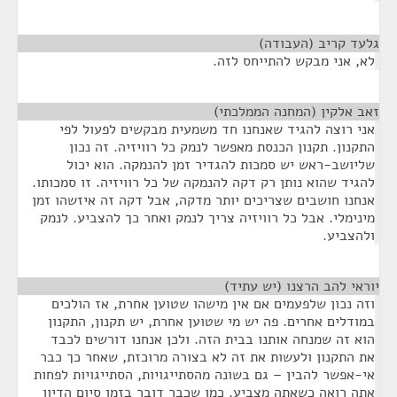
גלעד קריב (העבודה)
¶
לא, אני מבקש להתייחס לזה.
זאב אלקין (המחנה הממלכתי)
¶
אני רוצה להגיד שאנחנו חד משמעית מבקשים לפעול לפי
התקנון. תקנון הכנסת מאפשר לנמק כל רוויזיה. זה נכון
שליושב-ראש יש סמכות להגדיר זמן להנמקה. הוא יכול
להגיד שהוא נותן רק דקה להנמקה של כל רוויזיה. זו סמכותו.
אנחנו חושבים שצריכים יותר מדקה, אבל דקה זה איזשהו זמן
מינימלי. אבל כל רוויזיה צריך לנמק ואחר כך להצביע. לנמק
ולהצביע.
יוראי להב הרצנו (יש עתיד)
¶
וזה נכון שלפעמים אם אין מישהו שטוען אחרת, אז הולכים
במודלים אחרים. פה יש מי שטוען אחרת, יש תקנון, התקנון
הוא זה שמנחה אותנו בבית הזה. ולכן אנחנו דורשים לכבד
את התקנון ולעשות את זה לא בצורה מרוכזת, שאחר כך כבר
אי-אפשר להבין – גם בשונה מהסתייגויות, הסתייגויות לפחות
אתה רואה כשאתה מצביע. כמו שכבר דובר בזמן סיום הדיון