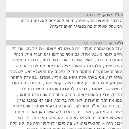
היו"ר יצחק פינדרוס
¶
גברתי היועצת המשפטית, תרצי להתייחס לטענות כבדות
המשקל שעולות פה מנציגי האופוזיציה?
גלעד קריב (העבודה)
¶
עוד פעם שמחה הולך? זה פשוט לא ייאמן. את יודעת, אני רק
חייב לומר משפט אחד: גם אסף פרידמן וגם חברי איל, מנהל
הוועדה הנוכחי, יאמר את זה. אני רוצה לומר, גברתי היועצת
המשפטית, שלמרות שהאופוזיציה החרימה את ועדת החוקה –
למרות שבוועדת החוקה היה לי סיכום עם היושב-ראש לשעבר
מיקי לוי, אני באתי אליו והוא בא אליי, אמרנו: בוועדת החוקה
אין מקום לוויכוח בין אופוזיציה לקואליציה, ואנחנו פה הגענו
לתשע נגד שמונה, בניגוד לוועדות אחרות. ממש בתחילת
הדרך. עדיין האופוזיציה, רובה, החרימה את ועדת החוקה,
כמו את יתר הוועדות. לא עלה בדעתי, ואני לא כמובן פוגע
בכבודו של היו"ר המחליף, לא עלה בדעתי שחברי אופוזיציה
ישבו פה וינמקו, ואני כיו"ר ועדה לא אשב כאן ואכבד אותם
ואשמע אותם. זה פשוט לא היה. לא היה. והיו פה, בני בגין
יכול היה – הקואליציה, יש פה סימון דוידסון היה פה. לא עלה
בדעתי שחברי אופוזיציה ישבו באמצע הלילה וידברו