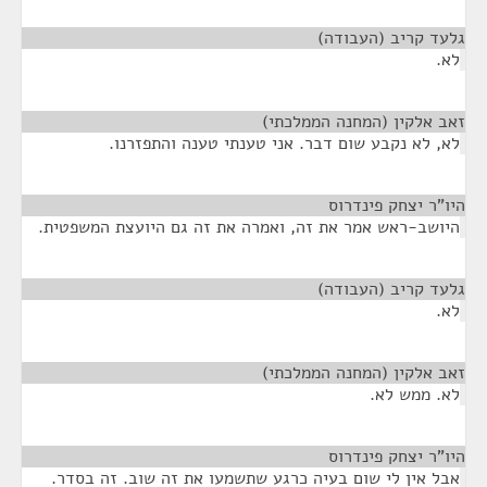
גלעד קריב (העבודה)
¶
לא.
זאב אלקין (המחנה הממלכתי)
¶
לא, לא נקבע שום דבר. אני טענתי טענה והתפזרנו.
היו"ר יצחק פינדרוס
¶
היושב-ראש אמר את זה, ואמרה את זה גם היועצת המשפטית.
גלעד קריב (העבודה)
¶
לא.
זאב אלקין (המחנה הממלכתי)
¶
לא. ממש לא.
היו"ר יצחק פינדרוס
¶
אבל אין לי שום בעיה כרגע שתשמעו את זה שוב. זה בסדר.