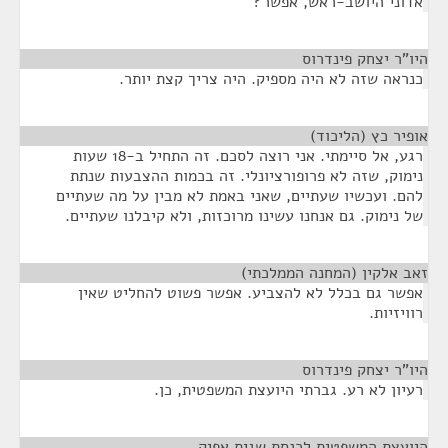
אדוני היושב-ראש, אפשר?
היו"ר יצחק פינדרוס
¶
כנראה שזה לא היה מספיק. היה צריך קצת יותר.
אופיר כץ (הליכוד)
¶
רגע, אל סיימתי. אני רוצה לסכם. זה התחיל ב-18 שעות
נימוק, שזה לא פרופורציונלי. זה בכמות ההצבעות שנתת
להם. ועכשיו שעתיים, שאני באמת לא מבין על מה שעתיים
של נימוק. גם אנחנו עשינו מרוכזות, ולא קיבלנו שעתיים.
זאב אלקין (המחנה הממלכתי)
¶
אפשר גם בכלל לא להצביע. אפשר פשוט להחליט שאין
רוויזיות.
היו"ר יצחק פינדרוס
¶
רעיון לא רע. גברתי היועצת המשפטית, כן.
היועצת המשפטית לכנסת שגית אפיק
¶