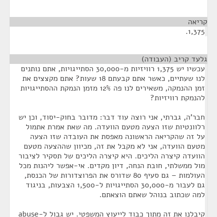
קריאה
¶
1,375.
גלעד קריב (העבודה)
¶
עכשיו יש 1,375 רוויזיות מ-30,000 הסתייגויות, אתם נותנים
לנו שעתיים, כאשר אתם קבעתם 18 שעות? אתם מקצצים את
זמן ההנמקה, משאירים לנו פה 12% מזמן הנמקת ההסתייגויות
להנמקת רוויזיות?
חבר'ה, גברתי, אני רוצה עוד דבר: מדובר בחוק-יסוד, וכן יש
רלוונטיות שזו הצעה מטעם הוועדה. מה שאת אמרת אתמול
על זה שהקריאה הראשונה מאפסת את העובדה שזו הצעה
מטעם הוועדה, אני לא מקבל את זה, מכיוון שההצעה מטעם
הוועדה קיצרה הליכים. היא קיצרה הליכים של תסקיר לציבור
מול ממשלתי, חובת הנחה, דיון מקדים. אי-אפשר ליהנות מכל
העולמות – גם סעיף 80 שדורס את הפרוצדורות של הכנסת,
גם לעבור מ-30,000 הסתייגויות ל-1,500 הצבעות, בניגוד
למה שכתוב בנוהל שאתם הוצאתם.
קיבלנו את זה מתוך כבוד לייעוץ המשפטי. יש גבול ל-abuse