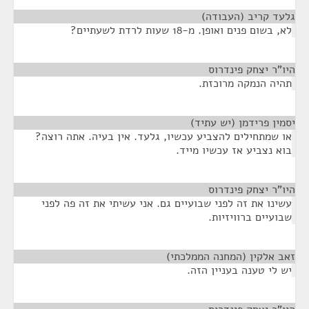
גלעד קריב (העבודה)
¶
לא, בשום פנים ואופן. מ-18 שעות לרדת לשעתיים?
היו"ר יצחק פינדרוס
¶
תהיה הנמקה מרוכזת.
יסמין פרידמן (יש עתיד)
¶
או שמתחילים להצביע עכשיו, גלעד. אין בעיה. אתה רוצה?
בוא נצביע אז עכשיו מייד.
היו"ר יצחק פינדרוס
¶
עשינו את זה לפני שבועיים גם. אני עשיתי את זה פה לפני
שבועיים ברוויזיות.
זאב אלקין (המחנה הממלכתי)
¶
יש לי טענה בעניין הזה.