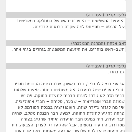
גלעד קריב (העבודה)
¶
היועצת המשפטית – היושבת-ראש של המחלקה המשפטית
של הכנסת – תתייחס למה שקרה בכנסות קודמות.
זאב אלקין (המחנה הממלכתי)
¶
יושב-ראש בוחרים. את היועצת המשפטית בוחרים בגוף אחר.
גלעד קריב (העבודה)
¶
גם בחרו.
אז אני רוצה להזכיר, דבר ראשון, שבקדנציה הקודמת מספר
חברי האופוזיציה בוועדה היה מצומצם ביותר. סיעות שלמות
בבית הזה לא טרחו למנות חברים לוועדת החוקה. פה יש
שמונה חברי אופוזיציה – שבעה, סליחה – חברי אופוזיציה,
אין מה לגזור גזירה שווה. האופוזיציה בכנסת הקודמת לא
טרחה להגיע לוועדת החוקה, למעט חבר הכנסת מקלב, שהיה
חבר ועדה, היה כמעט חבר הוועדה היחיד שהגיע בצורה
מסודרת. היו עוד נוספים, אבל שהגיעו רק לצורך הצבעה. היו
פה סיעות שהיו להם שלושה-ארבעה מקומות, מינו אדם אחד.