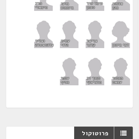
מיכל שיר
מרב
אלמוג
בועז
סגמן
מיכאלי
כהן
ביסמוט
אריאל
עמית
ואליד
דבי ביטון
קלנר
הלוי
אלהואשלה
מנסור
חנוך דב
עופר
עבאס
מלביצקי
כסיף
פרוטוקול