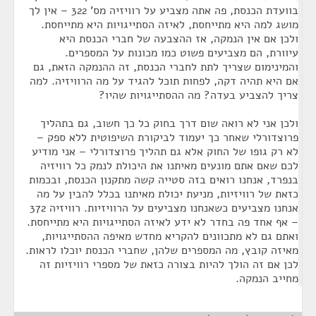
בוועדת הכנסת, פה אתה מצביע על רוויזיה מס' 322 – אין לך
מושג למה היא מתייחסת, לאיזה הסתייגויות היא מתייחסת.
ולכן אם אין הנמקה, אז ההצבעה של חברי הכנסת היא
עיוורת, הם מצביעים פשוט כמו מכונות על המספרים.
והמינימום שצריך לתת לחברי הכנסת, זה ההנמקה הזאת, גם
אם היא תהיה דקה, לפחות תוכל להגיד על מה הרוויזיה. למה
צריך להצביע בעדה? מה ההסתייגויות שהיו?
ולכן אני לא רואה שום דרך בחוק כל כך חשוב, גם בתהליך
פרוצדורלי שאחר כך יעמוד לביקורת השיפוטית ללא ספק –
לא רק גופו של החוק אלא גם תהליך פרוצדורלי – אני מודיע
לכם שאם אתם מונעים מאיתנו את היכולת לנמק כל רוויזיה
בנפרד, אנחנו רואים בזה סטייה קשה מתקנון הכנסת, ובכמות
כזאת של רוויזיות, מניעת יכולת מאיתנו בכלל להבין על מה
אנחנו מצביעים כשאנחנו מצביעים על הרוויזיות. רוויזיה 372
– אף אחד פה בחדר לא ידע לאיזה הסתייגויות היא מתייחסת.
ואתם גם לא מתכוונים להקריא מחדש מאיפה ההסתייגויות,
מאיזה קובץ, מה המספרים שלהן, שחברי הכנסת יוכלו לראות.
לכן אם זה הולך להיות בצורה כזאת של מספרי רוויזיות זה
מחייב הנמקה.