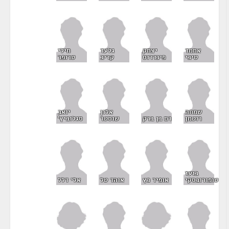
אחמד
יצחק
גלעד
חילי
טיבי
פינדרוס
קריב
טרופר
שמחה
אלון
יואב
רוטמן
רם בן ברק
שוסטר
סגלוביץ'
בועז
טופורובסקי
אופיר כץ
אוהד טל
אלי דלל