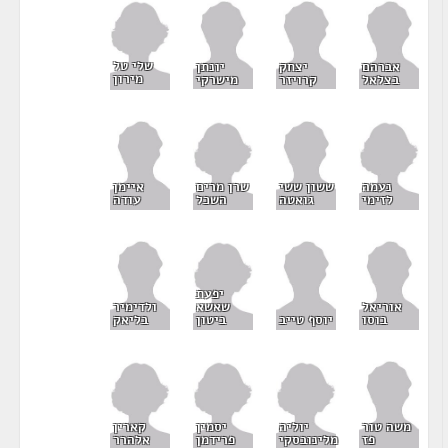
שלי טל
אברהם
יצחק
יונתן
מירון
בצלאל
קרויזר
מישרקי
נעמה
שרן מרים
ששון ששי
איימן
לזימי
השכל
גואטה
עודה
יפעת
שאשא
אוריאל
ולדימיר
ביטון
בוסו
יוסף טייב
בליאק
יוליה
יסמין
קארין
משה טור
מלינובסקי
פרידמן
אלהרר
פז