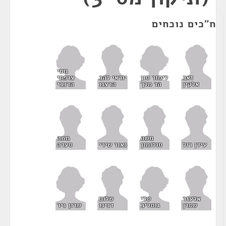
ח"כים נוכחים
מטי
לימור סון
צרפתי
זאב
יוראי להב
הר מלך
הרכבי
אלקין
הרצנו
משה
משה
עידן רול
סולומון
נאור שירי
סעדה
טלי
אלעזר
שלום
גוטליב
שרון ניר
שטרן
דנינו