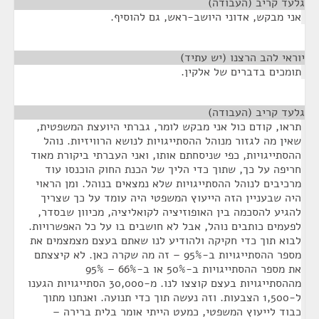
גלעד קריב (העבודה)
¶
אני מבקש, אדוני היושב-ראש, גם להוסיף.
יוראי להב הרצנו (יש עתיד)
¶
תומכים בדברים של אלקין.
גלעד קריב (העבודה)
¶
תראו, קודם כול אני מבקש לומר, גברתי היועצת המשפטית,
שאין מה לגזור מנוהל ההסתייגויות לנושא הרוויזיות. נוהל
ההסתייגויות, כפי שניסחתם אותו, ואני העברתי ביקורת מאוד
חריפה על כך, שתוך כדי הליך של הכנת החוק הוכנסו עוד
מרכיבים לנוהל ההסתייגויות שלא נמצאים בנוהל. ומן הראוי
היה שבעניין הזה הייעוץ המשפטי היה עומד על כך שצריך
להגיע להסכמה בין האופוזיציה לקואליציה, מכיוון שבסדר,
לפעמים כותבים נוהל, אבל לא חושבים בו על כל האפשרויות.
לבוא תוך כדי חקיקה ולהודיע לנו שאתם בעצם מצמצמים את
מספר ההסתייגויות ב-95% – זה מה שקרה כאן. לא קיצצתם
את מספר ההסתייגויות ב-50% או ב-66% – 95%
מההסתייגויות בעצם קוצצו לנו. מ-30,000 הסתייגויות הגענו
ל-1,500 הצבעות. וזה נעשה תוך כדי תנועה. ואנחנו מתוך
כבוד לייעוץ המשפטי, כמעט הייתי אומר בלית ברירה –