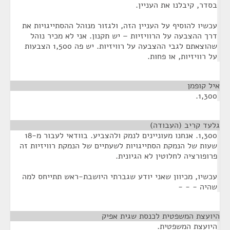
בסדר, קיבלנו את העניין.
עכשיו להוסיף על העניין הזה, ולגזור מנוהל ההסתייגויות את
דרך ההצבעה על הרוויזיות – יש תקנון. אני לא מכיר נוהל
שהוצאתם לגבי ההצבעה על רוויזיות. יש פה 1,500 הצבעות
על רוויזיות, או פחות.
איל קופמן
¶
1,300.
גלעד קריב (העבודה)
¶
1,300. אנחנו מעוניינים לנמק ולהצביע. בוודאי לעבור מ-18
שעות של הנמקת הסתייגויות לשעתיים של הנמקת רוויזיות זה
פרופורציה לחלוטין לא הגיונית.
עכשיו, מכיוון שאני יודע שגברתי היושבת-ראש תתייחס למה
שהיה - - -
היועצת המשפטית לכנסת שגית אפיק
¶
היועצת המשפטית.