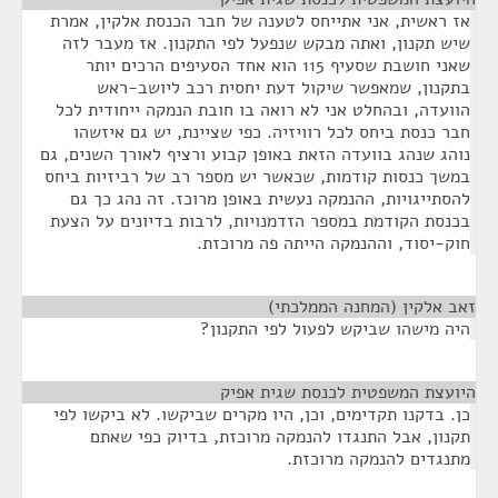
אז ראשית, אני אתייחס לטענה של חבר הכנסת אלקין, אמרת
שיש תקנון, ואתה מבקש שנפעל לפי התקנון. אז מעבר לזה
שאני חושבת שסעיף 115 הוא אחד הסעיפים הרכים יותר
בתקנון, שמאפשר שיקול דעת יחסית רכב ליושב-ראש
הוועדה, ובהחלט אני לא רואה בו חובת הנמקה ייחודית לכל
חבר כנסת ביחס לכל רוויזיה. כפי שציינת, יש גם איזשהו
נוהג שנהג בוועדה הזאת באופן קבוע ורציף לאורך השנים, גם
במשך כנסות קודמות, שכאשר יש מספר רב של רביזיות ביחס
להסתייגויות, ההנמקה נעשית באופן מרוכז. זה נהג כך גם
בכנסת הקודמת במספר הזדמנויות, לרבות בדיונים על הצעת
חוק-יסוד, וההנמקה הייתה פה מרוכזת.
זאב אלקין (המחנה הממלכתי)
¶
היה מישהו שביקש לפעול לפי התקנון?
היועצת המשפטית לכנסת שגית אפיק
¶
כן. בדקנו תקדימים, וכן, היו מקרים שביקשו. לא ביקשו לפי
תקנון, אבל התנגדו להנמקה מרוכזת, בדיוק כפי שאתם
מתנגדים להנמקה מרוכזת.