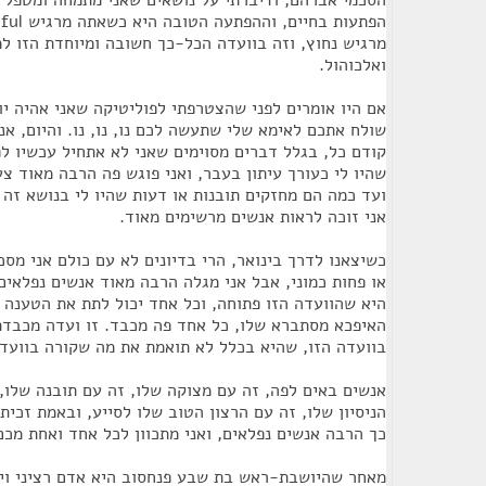
הסכמי אברהם, ודיברתי על נושאים שאני מתמחה ומטפל ב
מרגיש נחוץ, וזה בוועדה הכל-כך חשובה ומיוחדת הזו 
ואלכוהול.
אם היו אומרים לפני שהצטרפתי לפוליטיקה שאני אהיה יו
שולח אתכם לאימא שלי שתעשה לכם נו, נו, נו. והיום, אנ
קודם כל, בגלל דברים מסוימים שאני לא אתחיל עכשיו לפ
שהיו לי כעורך עיתון בעבר, ואני פוגש פה הרבה מאוד צע
ועד כמה הם מחזקים תובנות או דעות שהיו לי בנושא זה א
אני זוכה לראות אנשים מרשימים מאוד.
כשיצאנו לדרך בינואר, הרי בדיונים לא עם כולם אני מס
או פחות כמוני, אבל אני מגלה הרבה מאוד אנשים נפלאים
היא שהוועדה הזו פתוחה, וכל אחד יכול לתת את הטענה ש
האיפכא מסתברא שלו, כל אחד פה מכבד. זו ועדה מכבדת.
בוועדה הזו, שהיא בכלל לא תואמת את מה שקורה בוועדו
אנשים באים לפה, זה עם מצוקה שלו, זה עם תובנה שלו,
הניסיון שלו, זה עם הרצון הטוב שלו לסייע, ובאמת זכיתי
כך הרבה אנשים נפלאים, ואני מתכוון לכל אחד ואחת מכם
מאחר שהיושבת-ראש בת שבע פנחסוב היא אדם רציני ויסו