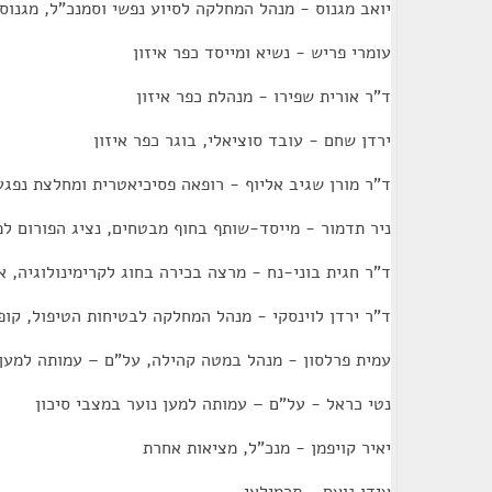
יואב מגנוס - מנהל המחלקה לסיוע נפשי וסמנכ"ל, מגנוס 
עומרי פריש - נשיא ומייסד כפר איזון
ד"ר אורית שפירו - מנהלת כפר איזון
ירדן שחם - עובד סוציאלי, בוגר כפר איזון
ד"ר מורן שגיב אליוף - רופאה פסיכיאטרית ומחלצת נפגע
ניר תדמור - מייסד-שותף בחוף מבטחים, נציג הפורום למ
ד"ר חגית בוני-נח - מרצה בכירה בחוג לקרימינולוגיה, א
ד"ר ירדן לוינסקי - מנהל המחלקה לבטיחות הטיפול, קופ
עמית פרלסון - מנהל במטה קהילה, על"ם – עמותה למען 
נטי כראל - על"ם – עמותה למען נוער במצבי סיכון
יאיר קויפמן - מנכ"ל, מציאות אחרת