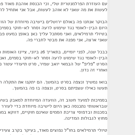
עם העוזרת הפרלמנטרית שלי, וכי הכנסת אוהבת מאוד פרו
לעשות את מה שאני לא אוהב לעשות, אבל אני אתחיל להק
הבוקר אנחנו פה באולם ירושלים בישיבה מיוחדת של הוו
היום הבין-לאומי נגד שימוש לרעה וסחר לא-חוקי בסמים,
בטיולי תרמילאים, ואני מסתכל עליך כאן באופן כמעט פבל
שאני ארצה, אני מפנה את מבטי לחברי פה.
כבכל שנה, לפני יומיים, בתאריך 26 ביונ
הבין-לאומי נגד שימוש לרעה וסחר לא-חוקי בסמים, ואנ
הסרט "פליפ" של הבמאי יואב שמיר, סרט תיעודי עטור פ
ואחרי זה נדון.
בואו נמשיך ונצפה בסרט בהמשך. הם יתקנו את התקלה הט
תעשו כאילו שצפיתם בסרט, ונצפה בו פה בהמשך.
בסמיכות למועד חשוב זה, הוועדה המיוחדת למאבק בשימ
שבראשותי נתכנסה כאן היום לישיבה מיוחדת כדי לעורר ו
בסכנות ובדפוסי צריכת הסמים שאינם חוקיים, דווקא במה
מחוץ לגבולות המדינה.
טיולי תרמילאים בחו"ל נפוצים מאוד, בעיקר בקרב צעירי