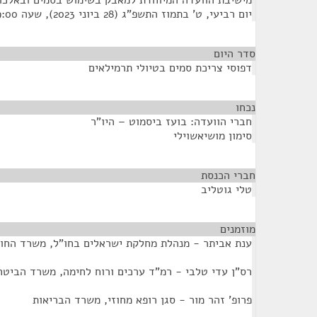
מישיבת הוועדה המיוחדת למאבק בשימוש בסמים ובאלכו
יום רביעי, ט' בתמוז התשפ"ג (28 ביוני 2023), שעה 9:00
סדר היום
דפוסי צריכת סמים בטיולי תרמילאים
נכחו
¶
חברי הוועדה: בועז ביסמוט – היו"ר
סימון מושיאשוילי
חברי הכנסת
¶
טלי גוטליב
מוזמנים
¶
ענת אביתר - מנהלת מחלקת ישראלים בחו"ל, משרד החו
רס"ן עדי טלבי - רמ"ד ערכים ורוח לחימה, משרד הביטח
פרופ' זהר מור - סגן רופא מחוזי, משרד הבריאות