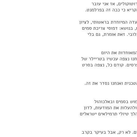
טוקולים, אז אני עובר
ריא כי ככה זה בפרלמנט.
עדה המיוחדת בראשותי, לציון
 בנושא: דפוסי צריכת סמים
ובי. זאת אומרת, גם בלי
י, ציינו האומות המאוחדות את היום
חנו נצפה עכשיו בטריילר של
רסים. קודם כל, נצפה בסרט
כנית ואנחנו נסדר את זה.
וש בסמים ובאלכוהול
להעלות את המודעות, לדון
לך טיולי תרמילאים ישראלים
ם. לא רק, אבל בעיקר בקרב