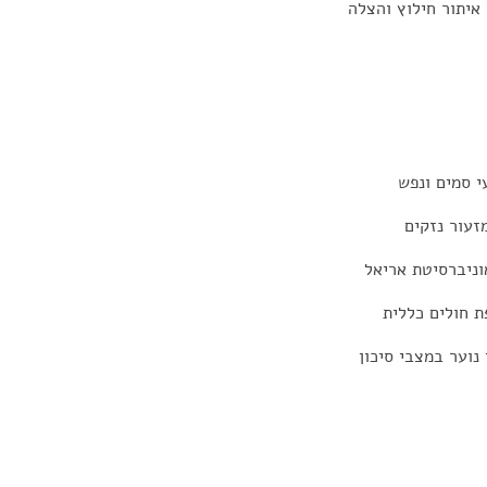
איתור חילוץ והצלה
י סמים ונפש
זעור נזקים
וניברסיטת אריאל
ת חולים כללית
נוער במצבי סיכון