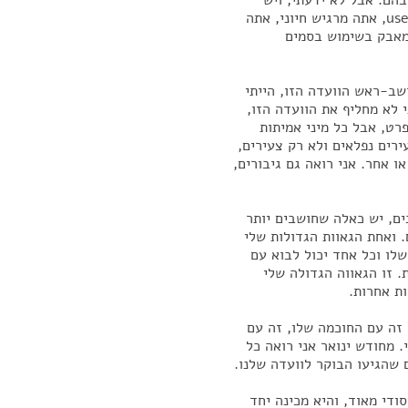
הם. אבל לא ידעתי, ויש
הפתעות בחיים, וההפתעה הטובה היא כשאתה מרגיש useful, אתה מרגיש חיוני, אתה
למאבק בשימוש בסמים
שב-ראש הוועדה הזו, הייתי
י לא מחליף את הוועדה הזו,
רט, אבל כל מיני אמיתות
ירים נפלאים ולא רק צעירים,
ו אחר. אני רואה גם גיבורים,
כים, יש כאלה שחושבים יותר
. ואחת הגאוות הגדולות שלי
לו וכל אחד יכול לבוא עם
 זו הגאווה הגדולה שלי
ת אחרות.
 זה עם החוכמה שלו, זה עם
. מחודש ינואר אני רואה כל
 שהגיעו הבוקר לוועדה שלנו.
די מאוד, והיא מכינה יחד