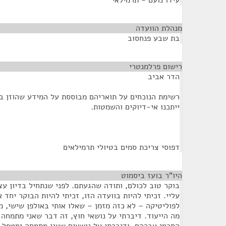
עידו נועם - תרמילאי
מנהלת הוועדה
¶
בת שבע פנחסוב
רישום פרלמנטרי
¶
הדר אביב
רשימת הנוכחים על תואריהם מבוססת על המידע שהוזן ב
ייתכנו אי-דיוקים והשמטות.
דפוסי צריכת סמים בטיולי תרמילאים
היו"ר בועז ביסמוט
¶
בוקר טוב לכולם, ותודה שהגעתם. לפני שנתחיל בדיון עצ
עליי. זכיתי להיות בוועדה הזו, זכיתי להיות הבוקר יחד
לפוליטיקה – לא כזה מזמן – שאלו אותי באולפן שישי, מ
מה הייעוד. דיברתי על נושאי חוץ, זה דבר שאני מתמחה 