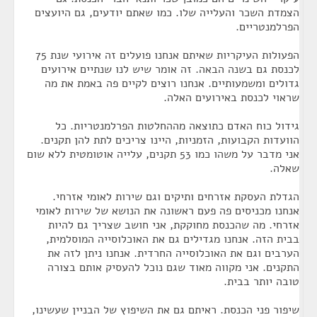
הצמדת השכר והעלייה שלו. כמו שאתם יודעים, גם היועצים
הפרלמנטריים.
הפעולות העיקריות שאיתם אנחנו פועלים זה אירועי שנת 75
לכנסת גם בשנה הבאה. זה אומר שיש לנו שנתיים אירועים
גדולים ומשמעותיים. אנחנו רוצים לקיים פה באמת את מה
שראוי לכנסת באירועים האלה.
גידול כוח האדם כתוצאה מההחלטות הפרלמנטריות. כל
הוועדות הקבועות, הזמניות, היינו צריכים לתת להן תקנים.
אני מדבר על משהו כמו 53 תקנים, עלייה אוטומטית ללא שום
שאלה.
הגדלת העסקת אזרחים ותיקים וגם שירות לאומי אזרחי.
אנחנו מכניסים פה פעם ראשונה את הנושא של שירות לאומי
אזרחי. מה שהכנסת מחוקקת, אני חושב שצריך גם להיות
בבית הזה. אנחנו מגדילים גם את האוכלוסייה המוסלמית,
הערבים וגם את האוכלוסייה החרדית. אנחנו ניתן לזה את
התקנים. אני מקווה מאוד שגם נוכל להעסיק אותם בצורה
טובה יותר בבית.
שיפור פני הכנסת. ראיתם גם את השיפוץ של הבניין שעשינו,