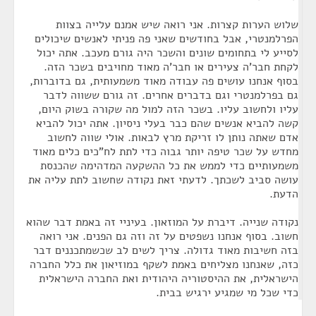
שלוש הערות קצרות. אני רואה שיש אמנם עלייה בצוות
הפרלמנטרי, אבל בחודשים שאני פה פניתי לאנשים שיכולים
לסייע לי בתחומים שונים והשכר היה גורם מעכב. אתה יכול
לקחת חבר'ה צעירים או חבר'ה מאוד מחויבים בשכר הזה.
בסוף אנחנו עושים פה עבודה מאוד משמעותית, גם בדוברות,
גם בפרלמנטרי וגם בדברים אחרים. זה גורם ששווה לדבר
עליו ולחשוב עליו. בשכר הזה למול מה שקורה בשוק היום,
קשה להביא אנשים שהם כבר בעלי ניסיון. אתה יכול להביא
אדם שאתה נותן לו זריקת מרץ לבאות. אולי שווה לחשוב
מחדש על שכר טיפה יותר גבוה כדי לתת לח"כים כלים מאוד
משמעותיים כדי לממש את כל ההשקעה המדהימה שהכנסת
עושה סביב לשכתך. לדעתי זאת נקודה שחשוב לתת עליה את
הדעת.
נקודה שנייה. דיברת על המוזאון. בעיניי זה באמת דבר שהוא
חשוב. בסוף אנחנו נשפטים על זה וזה גם הפנים. אני רואה
בזה חשיבות מאוד גדולה. צריך לשים לב שכשמתכננים דבר
כזה, שאנחנו מצליחים באמת לשקף במוזיאון את כלל החברה
הישראלית, את ההיסטוריה היהודית ואת החברה הישראלית
כדי שכל מי שמגיע ירגיש בבית.