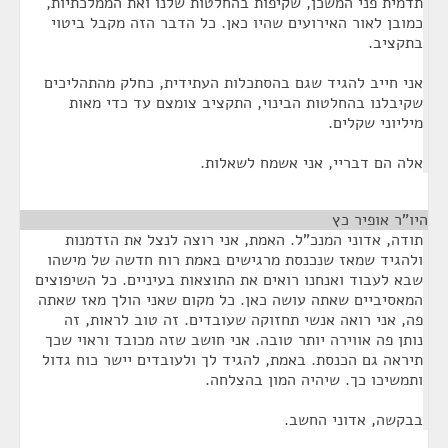
תדמית פני המשכן, שקיפות בהחלטות שלנו ואת הממלכתיות,
כמובן לאור האירועים שהיו כאן. כל הדבר הזה מקבל ביטוי
בתקציב.
אני חייב להגיד שגם בהסתכלות העתידית, כחלק מהתהליכים
שקיבלנו בהחלטות הבינוי, התקציב צומצם עד כדי מאות
מיליוני שקלים.
אלה הם דבריי, אני אשמח לשאלות.
היו"ר אופיר כץ
¶
תודה, אדוני המנכ"ל. האמת, אני רוצה לנצל את הזדמנות
ולהגיד שמאז שנכנסת מרגישים באמת רוח חדשה של מישהו
שבא לעבוד ואנחנו רואים את התוצאות בעיניים. כל השיפוצים
המאסיביים שאתה עושה כאן. כל מקום שאני הולך מאז שאתה
פה, אני רואה אנשי תחזוקה שעובדים. זה טוב לראות, זה
נותן פה אווירה יותר טובה. אני חושב שזה מכובד וראוי שכך
תיראה גם הכנסת. באמת, להגיד לך ולעובדים יישר כוח גדול
ותמשיכו כך. שיהיה המון בהצלחה.
בבקשה, אדוני החשב.