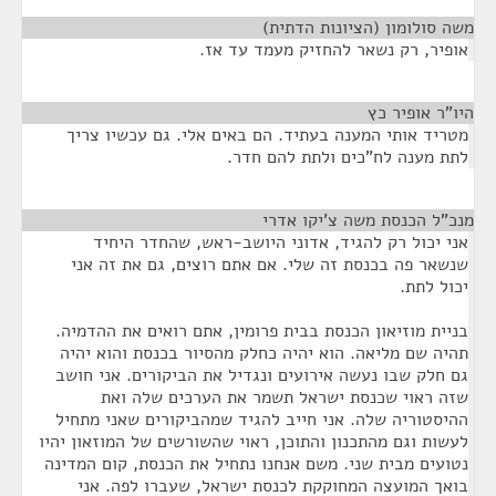
משה סולומון (הציונות הדתית)
¶
אופיר, רק נשאר להחזיק מעמד עד אז.
היו"ר אופיר כץ
¶
מטריד אותי המענה בעתיד. הם באים אלי. גם עכשיו צריך
לתת מענה לח"כים ולתת להם חדר.
מנכ”ל הכנסת משה צ’יקו אדרי
¶
אני יכול רק להגיד, אדוני היושב-ראש, שהחדר היחיד
שנשאר פה בכנסת זה שלי. אם אתם רוצים, גם את זה אני
יכול לתת.
בניית מוזיאון הכנסת בבית פרומין, אתם רואים את ההדמיה.
תהיה שם מליאה. הוא יהיה כחלק מהסיור בכנסת והוא יהיה
גם חלק שבו נעשה אירועים ונגדיל את הביקורים. אני חושב
שזה ראוי שכנסת ישראל תשמר את הערכים שלה ואת
ההיסטוריה שלה. אני חייב להגיד שמהביקורים שאני מתחיל
לעשות וגם מהתכנון והתוכן, ראוי שהשורשים של המוזאון יהיו
נטועים מבית שני. משם אנחנו נתחיל את הכנסת, קום המדינה
בואך המועצה המחוקקת לכנסת ישראל, שעברו לפה. אני