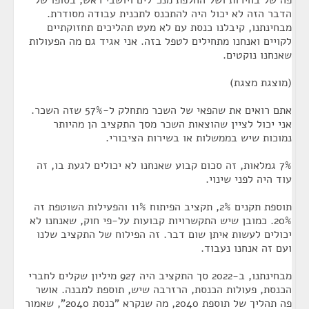
פה של בחירות ושל החלפת מנכ"לים ויושבי ראש, בסופו של
הדבר הזה לא יכול היה להתכנס לתכנית עבודה מסודרת.
מבחינתנו, קיבלנו כנסת עם לא מעט תהליכים תחזוקתיים
לקויים ואנחנו מתחילים לטפל בזה. אני אגיד גם מה הפעולות
שאנחנו נוקטים.
(מוצגת מצגת)
אתם רואים את שהפאי של השכר מתחלק ל-57% שזה השכר.
אני יכול לציין שהוצאות השכר מסך התקציב הן מהיותר
נמוכות שיש בממשלות או בשירות הציבורי.
7% גמלאות, זה סכום קבוע שאנחנו לא יכולים לגעת בו, זה
עוד היה לפני שינוי.
תוספת תקנים 2%, תקציב הפיתוח 11% והפעילות השוטפת זה
20%. כמובן שיש התקשרויות קבועות על-פי חוק, שאנחנו לא
יכולים לעשות איתן שום דבר. זה הפילוח של התקציב שלנו
ועם זה אנחנו נעבוד.
מבחינתנו, ב-2022 סך התקציב היה 927 מיליון שקלים לחברי
הכנסת, פעולות הכנסת, הרזרבה שיש, תוספת למבנה. אושר
פה תהליך של תוספת 2040, מה שנקרא "כנסת 2040", שאמור