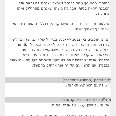
להוסיף 50,000 מטר לכנסת ישראל. אנחנו גם נראה איך
המבנה ייראה בסוף, אבל זה משהו שאנחנו מתחילים איתו
בתהליך.
גמלאות חברי הכנסת זה משהו קבוע, בגלל זה אתם גם רואים
שהוא רץ לאורך שנים.
אנחנו קופצים בין 2022 ל-2023 בגידול של 4.9, שזה בהלימה
לגידול תקציב המדינה. בין 2023 ל-2024 הגידול 6.1. אני
יכול להגיד שזאת פעם ראשונה שהתקציב גם עובר את
מיליארד השקלים. שימו לב גם לשכר וגם לפעולות של
הכנסת. אנחנו מחליפים פה לא מעט תשתיות רעועות שנמצאות
בכנסת. אם תרצו, גם על זה אני ארחיב בהמשך.
זאב אלקין (המחנה הממלכתי)
¶
6.1 זה גם הממוצע הארצי?
מנכ”ל הכנסת משה צ’יקו אדרי
¶
אני חושב שכן. 6.4, אז אנחנו פחות.
עיקריי השינויים הם כמובן שכר ותנאי חברי הכנסת. גם