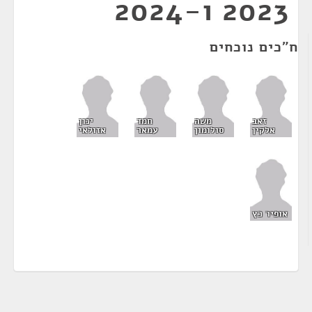
2023 ו-2024
ח"כים נוכחים
זאב
משה
חמד
ינון
אלקין
סולומון
עמאר
אזולאי
אופיר כץ