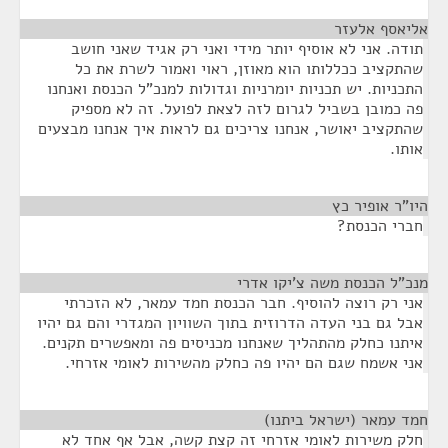
אליאסף אלעזר
¶
תודה. אני לא אוסיף יותר מידי ואני רק אגיד שאני חושב
שהתקציב ככללותו הוא מאוזן, ראוי ואמור לשרת את כל
התכניות. יש תכניות יומרניות וגדולות למנכ"ל הכנסת ואנחנו
פה כמובן בשביל לגרום לזה לצאת לפועל. זה לא מספיק
שהתקציב יאושר, אנחנו צריכים גם לראות איך אנחנו מבצעים
אותו.
היו"ר אופיר כץ
¶
חברי הכנסת?
מנכ”ל הכנסת משה צ’יקו אדרי
¶
אני רק רוצה להוסיף. חבר הכנסת חמד עמאר, לא הזכרתי
אבל גם בני העדה הדרוזית בתוך השוויון המגדרי והם גם יהיו
איתנו כחלק מהתהליך שאנחנו מכניסים פה ומאפשרים תקנים.
אני אשמח שגם הם יהיו פה כחלק מהשירות לאומי אזרחי.
חמד עמאר (ישראל ביתנו)
¶
חלק משירות לאומי אזרחי זה קצת קשה, אבל אף אחד לא