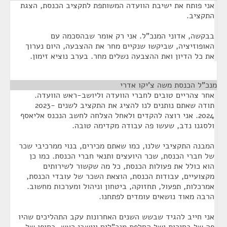
אני פותח את ישיבת הוועדה המשותפת לתקציב הכנסת, הצגת
התקציב.
בבקשה, אדוני המנכ"ל. אני רק אומר שבהסכמה עם
האופוזיציה, שביקשו שנקיים מחר את ההצבעה, היום נערוך
את כל הדיון ואת ההצבעה נשלים מחר. בערב נוציא זימון.
מנכ”ל הכנסת משה צ’יקו אדרי
¶
אחר צהריים טובים לחברי הוועדה וליושב-ראש הוועדה.
תודה שאתם נותנים לנו להציג את התקציב לשנים 2023-
2024. אני רוצה להקדים ולאחל הצלחה לחשב הנכנס אליאסף
ולסגנו נדב, שעשו פה עבודה מקדימה טובה.
המבנה התקציבי שלנו, כמו שאתם מכירים, בנוי ממרכיבי שכר
של חברי הכנסת, שכר היועצים ותנאי חברי הכנסת. כמו כן
הוא כולל את פעולות הכנסת, כל מה שקשור לשירותים
מקצועיים, עבודות הכנסת, הוצאת השכר של עובדי הכנסת,
אמרכלות, תפעול, תחזוקה, ביטחון וניהול ומערכות מחשוב.
הרבה מאוד נושאים עומדים לפתחנו.
אני חייב להגיד שבשש השנים האחרונות עקב התהליכים שהיו