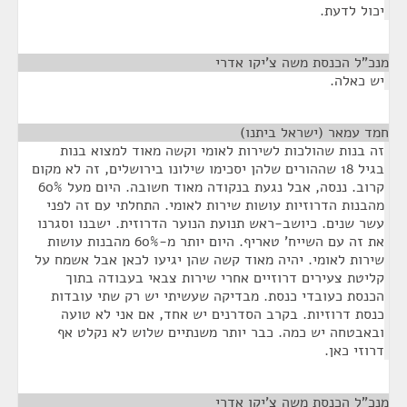
יכול לדעת.
מנכ”ל הכנסת משה צ’יקו אדרי
¶
יש כאלה.
חמד עמאר (ישראל ביתנו)
¶
זה בנות שהולכות לשירות לאומי וקשה מאוד למצוא בנות
בגיל 18 שההורים שלהן יסכימו שילונו בירושלים, זה לא מקום
קרוב. ננסה, אבל נגעת בנקודה מאוד חשובה. היום מעל 60%
מהבנות הדרוזיות עושות שירות לאומי. התחלתי עם זה לפני
עשר שנים. כיושב-ראש תנועת הנוער הדרוזית. ישבנו וסגרנו
את זה עם השייח' טאריף. היום יותר מ-60% מהבנות עושות
שירות לאומי. יהיה מאוד קשה שהן יגיעו לכאן אבל אשמח על
קליטת צעירים דרוזיים אחרי שירות צבאי בעבודה בתוך
הכנסת כעובדי כנסת. מבדיקה שעשיתי יש רק שתי עובדות
כנסת דרוזיות. בקרב הסדרנים יש אחד, אם אני לא טועה
ובאבטחה יש כמה. כבר יותר משנתיים שלוש לא נקלט אף
דרוזי כאן.
מנכ”ל הכנסת משה צ’יקו אדרי
¶