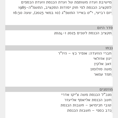
מישיבת ועדה משותפת של ועדת הכנסת וועדת הכספים
לתקציב הכנסת לפי חוק יסודות התקציב, התשמ"ה-1985
יום רביעי, י"ט באייר התשפ"ג (10 במאי 2023), שעה 16:30
סדר היום
תקציב הכנסת לשנים 2023 ו-2024
נכחו
¶
חברי הוועדה: אופיר כץ – היו"ר
ינון אזולאי
זאב אלקין
משה סולומון
חמד עמאר
מוזמנים
¶
מנכ"ל הכנסת משה צ'יקו אדרי
חשב הכנסת אליאסף אליעזר
טובי חכימיאן – חשבות הכנסת
נדב כספי – חשבות הכנסת