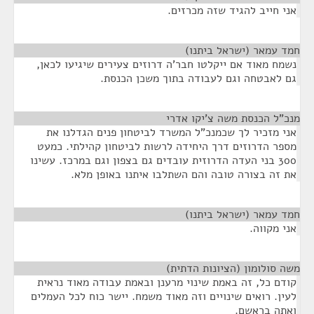
אני חייב להגיד שזה מכרזים.
חמד עמאר (ישראל ביתנו)
¶
נשמח מאוד אם ייקלטו חבר'ה דרוזים צעירים שיגיעו לכאן,
גם לאבטחה וגם לעבודה בתוך משכן הכנסת.
מנכ”ל הכנסת משה צ’יקו אדרי
¶
אני מזכיר לך שכמנכ"ל המשרד לביטחון פנים הגדלנו את
מספר הדרוזים דרך היחידה לרשות לביטחון קהילתי. כמעט
300 בני העדה הדרוזית עובדים גם בצפון וגם במרכז. עשינו
את זה בצורה טובה והם השתלבו איתנו באופן מלא.
חמד עמאר (ישראל ביתנו)
¶
אני מקווה.
משה סולומון (הציונות הדתית)
¶
קודם כל, זה באמת שינוי מרענן ובאמת עבודה מאוד נראית
לעין. רואים שינויים וזה מאוד משמח. יישר כוח לכל העמלים
ואתה בראשם.