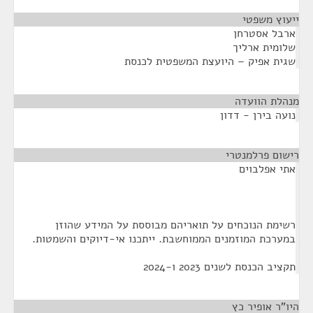
ייעוץ משפטי
¶
ארבל אסטרחן
שלומית ארליך
שגית אפיק – היועצת המשפטית לכנסת
מנהלת הוועדה
¶
נועה בירן - דדון
רישום פרלמנטרי
¶
אתי אפלבוים
רשימת הנוכחים על תואריהם מבוססת על המידע שהוזן
במערכת המוזמנים הממוחשבת. ייתכנו אי-דיוקים והשמטות.
תקציב הכנסת לשנים 2023 ו-2024
היו"ר אופיר כץ
¶