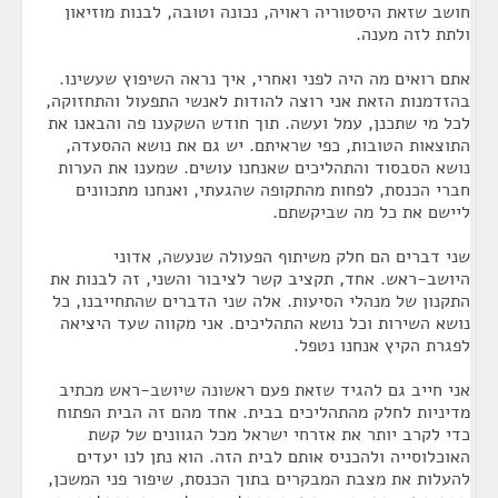
חושב שזאת היסטוריה ראויה, נכונה וטובה, לבנות מוזיאון
ולתת לזה מענה.
אתם רואים מה היה לפני ואחרי, איך נראה השיפוץ שעשינו.
בהזדמנות הזאת אני רוצה להודות לאנשי התפעול והתחזוקה,
לכל מי שתכנן, עמל ועשה. תוך חודש השקענו פה והבאנו את
התוצאות הטובות, כפי שראיתם. יש גם את נושא ההסעדה,
נושא הסבסוד והתהליכים שאנחנו עושים. שמענו את הערות
חברי הכנסת, לפחות מהתקופה שהגעתי, ואנחנו מתכוונים
ליישם את כל מה שביקשתם.
שני דברים הם חלק משיתוף הפעולה שנעשה, אדוני
היושב-ראש. אחד, תקציב קשר לציבור והשני, זה לבנות את
התקנון של מנהלי הסיעות. אלה שני הדברים שהתחייבנו, כל
נושא השירות וכל נושא התהליכים. אני מקווה שעד היציאה
לפגרת הקיץ אנחנו נטפל.
אני חייב גם להגיד שזאת פעם ראשונה שיושב-ראש מכתיב
מדיניות לחלק מהתהליכים בבית. אחד מהם זה הבית הפתוח
כדי לקרב יותר את אזרחי ישראל מכל הגוונים של קשת
האוכלוסייה ולהכניס אותם לבית הזה. הוא נתן לנו יעדים
להעלות את מצבת המבקרים בתוך הכנסת, שיפור פני המשכן,