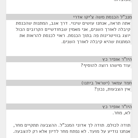
מנכ”ל הכנסת משה צ’יקו אדרי
¶
אתה תראה, אנחנו עושים שינוי. דרך אגב, המתנות שהכנסת
קיבלה לאורך השנים, אני מאמין שבחודשיים הקרובים הכול
יוצג בוויטרינות פה בתוך הכנסת. ראוי לכנסת להראות את
המתנות שהיא קיבלה לאורך השנים.
היו"ר אופיר כץ
¶
עוד מישהו רוצה להוסיף?
חמד עמאר (ישראל ביתנו)
¶
אין הצבעות, נכון?
היו"ר אופיר כץ
¶
לא, מחר.
תודה לכולם. תודה לך אדוני המנכ"ל. ההצבעה תתקיים מחר,
אנחנו נודיע על מועד. לא נפתח מחר לדיון אלא רק להצבעה.