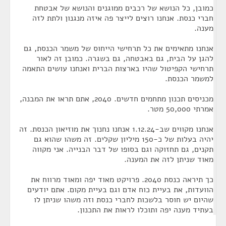
כמובן, כל הנושא של רכבים ממוגנים והנושא של אבטחת
חברי כנסת. אנחנו רוצים לייצר פה איזה מנגנון ולתת לזה
מענה.
אנחנו מתאימים את כל תרחישי הייחוס של משמר הכנסת, גם
להגן על הבית, גם באבטחה, גם בשגרה. כמובן זה לאור
תרחישי הקפיטול שהיו בארצות הברית ואנחנו עושים התאמה
למשמר הכנסת.
מכניסים תכנון מתחמים חדשים. 2040, אתם תראו את המבנה,
אמרתי 50,000 מטר.
אנחנו מקווים שב-1.12.24 אנחנו נחנוך את מוזיאון הכנסת. זה
יהיה בעלות של כ-150 מיליון שקלים. זה משהו שהוא גם
תקנים, גם תחזוקה וגם בסופו של דבר הבנייה. אני מקווה
מאוד שניתן לזה את המענה.
כך תיראה כנסת 2040. פרויקט מאוד יפה ומאוד מרווח את
הוועדות, את בעיית כוח אדם וגם בעיית מקום. אתם יודעים
שהיום יש חוסר בלשכות לחברי כנסת וזה משהו שניתן לו
בעתיד מענה יפה ותוכלו לראות את התכנון.