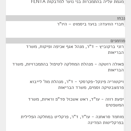
מגמת עליה בהתמכרות בני נוער למדבקות FENTA
נכחו
¶
חברי הוועדה: בועז ביסמוט – היו"ר
מוזמנים
¶
רוני ברקוביץ - ד"ר, מנהל אגף אכיפה ופיקוח, משרד
הבריאות
פאולה רושקה - מנהלת המחלקה לטיפול בהתמכרויות, משרד
הבריאות
ויקטוריה פינקל-פקרסקי - ד"ר, מנהלת מח' לייבוא
פרמצבטיקה וסמים, משרד הבריאות
יפעת רווה - עו"ד, ראש אשכול סד"פ וראיות, משרד
המשפטים
מוחמד סראחנה - עו"ד, ד"ר, פרקליט במחלקה הפלילית
בפרקליטות המדינה