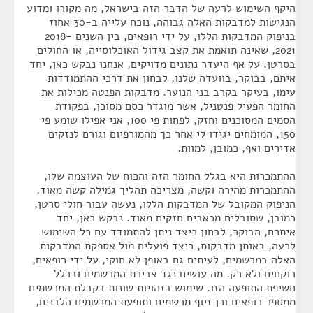
היקף השימוש לרעה של הדבר הזה בישראל, מה מקורו ומדוע
הנגישות למדבקות האלה גבוהה, נוכח עלייה ב-30 אחוז
בניפוק המדבקות הללו, על ידי רופאים, בין השנים 2018-
2021, שאינה תואמת את קצב גידול האוכלוסייה, או החולים
בסרטן. על אף היעדר נתונים מדויקים, אנחנו נבקש כאן, יחד
איתם, בבוקר, בוועדה שלנו, לבחון את דרכי ההתמודדות
עימו, בעיקר בקרב בני הנוער. מדבקות הפנטה מכילות את
החומר הפעיל פנטניל, אשר מוגדר כסם מסוכן, בפקודת
הסמים המסוכנים וחזק, לפחות פי 100, אני אפילו שומע פי
150, המומחים יגידו לי אחר כך מהמורפיום וגורם לנזקים
אדירים ואף, כמובן, למוות.
ההתמכרות היא בגלל החומר הזה והכוח של העוצמה שלו,
ההתמכרות מהירה וקשה, מצריכה תהליך גמילה קשה מאוד.
הניפוק המקובל של המדבקות הללו, נעשה עבור חולי סרטן,
כמובן, שסובלים מכאבים חזקים מאוד. נבקש כאן, יחד
איתכם, הבוקר, לבחון כיצד ניתן להתמודד עם כל השימוש
לרעה, באותן מדבקות, כיצד פועלים מול אספקת המדבקות
האלה במרשמים, לעיתים גם באופן לא חוקי, על ידי רופאים,
רוקחים ולא רק. מה עושים נגד צבירת המרשמים ובכלל
חשיפת התופעה הזו. שימוש בזהויות שונות בקבלת המרשמים
ממספר רופאים וכן זיוף מרשמים ותופעת המרשמים הלבנים,