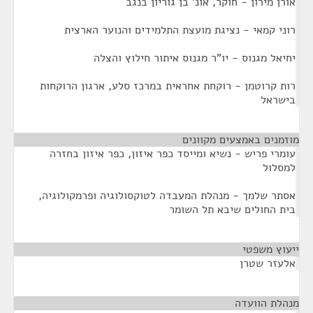
אורן מירון - חוקר, אונ' בן גוריון בנגב
רוני קמאי - נציגת מועצת התלמידים והנוער הארצית
יחיאל מגנוס - יו"ר מגנוס איתור חילוץ והצלה
רות קרוטמן - רוקחת אחראית במרכז סלע, ארגון הרוקחות
בישראל
מוזמנים באמצעים מקוונים
¶
עומרי פריש - נשיא ומייסד כפר איזון, כפר איזון בחזרה
למסלול
אסתר שלמך - מנהלת המעבדה לטוקסולוגיה ופרמקולוגיה,
בית החולים שיבא תל השומר
ייעוץ משפטי
¶
אלעזר שטרן
מנהלת הוועדה
¶