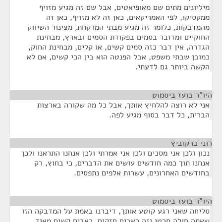
מיליונים מתים שם מאופיאטים, אבל שם זה מגיע מזויף
ממקסיקו, לפי האמריקאים, כאן זה לא מזויף, כאן זה
מהמדבקות, כלומר זה מגיע מבתי המרקחת, מצינור השיווק
החוקיים ומדובר בסמים בפקודת הסמים ובארץ, מבחינת
הגדרה, אין דבר כזה סמים קשים, או קלים, מבחינת החוק,
כמובן שבתי משפט, אבל הפנטה הוא בין הכי קשים, אם לא
הקשה ביותר גם לדעתי.
היו"ר בועז ביסמוט
¶
אני לא רוצה להלחיץ אותך, אבל כל מה שקורה בארצות
הברית, כל דבר בסוף מגיע לפה.
רוני ברקוביץ
¶
נכון ולכן אני מסכים ולכן אני אמרתי ולכן אנחנו התראנו ולכן
אנחנו תוך כמה חודשים עושים את הדברים, כי בחוץ, רק
בחודשים האחרונים, עשרות אלפים נתפסים.
היו"ר בועז ביסמוט
¶
סליחה שאני רגע קוטע אותך, דיברנו באמת על המדבקה הזו
שאתה חולה סרטן וזה כאבים חזקים, כאבים קשים מאוד,