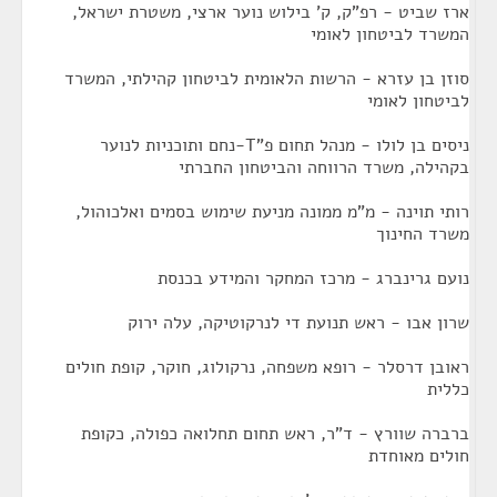
ארז שביט - רפ"ק, ק' בילוש נוער ארצי, משטרת ישראל,
המשרד לביטחון לאומי
סוזן בן עזרא - הרשות הלאומית לביטחון קהילתי, המשרד
לביטחון לאומי
ניסים בן לולו - מנהל תחום פ"T-נחם ותוכניות לנוער
בקהילה, משרד הרווחה והביטחון החברתי
רותי תוינה - מ"מ ממונה מניעת שימוש בסמים ואלכוהול,
משרד החינוך
נועם גרינברג - מרכז המחקר והמידע בכנסת
שרון אבו - ראש תנועת די לנרקוטיקה, עלה ירוק
ראובן דרסלר - רופא משפחה, נרקולוג, חוקר, קופת חולים
כללית
ברברה שוורץ - ד"ר, ראש תחום תחלואה כפולה, כקופת
חולים מאוחדת