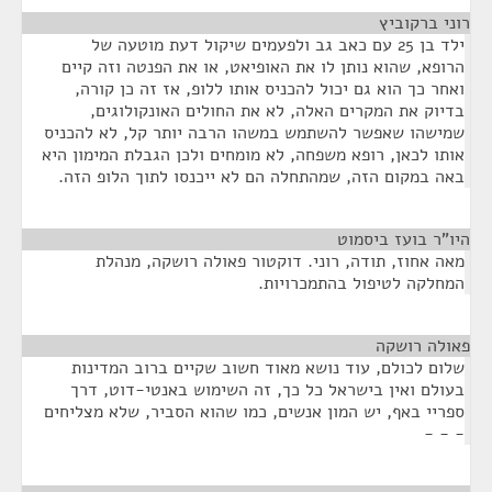
רוני ברקוביץ
¶
ילד בן 25 עם כאב גב ולפעמים שיקול דעת מוטעה של
הרופא, שהוא נותן לו את האופיאט, או את הפנטה וזה קיים
ואחר כך הוא גם יכול להכניס אותו ללופ, אז זה כן קורה,
בדיוק את המקרים האלה, לא את החולים האונקולוגים,
שמישהו שאפשר להשתמש במשהו הרבה יותר קל, לא להכניס
אותו לכאן, רופא משפחה, לא מומחים ולכן הגבלת המימון היא
באה במקום הזה, שמהתחלה הם לא ייכנסו לתוך הלופ הזה.
היו"ר בועז ביסמוט
¶
מאה אחוז, תודה, רוני. דוקטור פאולה רושקה, מנהלת
המחלקה לטיפול בהתמכרויות.
פאולה רושקה
¶
שלום לכולם, עוד נושא מאוד חשוב שקיים ברוב המדינות
בעולם ואין בישראל כל כך, זה השימוש באנטי-דוט, דרך
ספריי באף, יש המון אנשים, כמו שהוא הסביר, שלא מצליחים
- - -