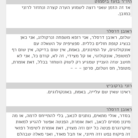
היו"ר בועז ביסמוט
¶
אז זה הזמן שאני רוצה לשמוע הערה קצרה ונחזור לרוני
כמובן.
ראובן דרסלר
¶
שלום, ראובן דרסלר, אני רופא משפחה ונרקולוג, אני כאן
כנציג קופת חולים כללית. ספציפית על השאלה עם
אונקולוגים, על המינונים, באמת, אין שום בדיקה, אין שום רף
למטופל, אונקולוגי, או קל מצידי, זה לא, קודם כל, אני לא
חושב שזה העניין שמגיע רק לשוק השחור בכלל, זאת אומרת,
מטופל, חס ושלום, סרטן - - -
רוני ברקוביץ
¶
ראינו שאין שם עלייה, באמת, באונקולוגים.
ראובן דרסלר
¶
בסדר, אולי מתאים, נותנים לכאב, בלי להתייחס לרמה, או מה
מינון מסוים לכאב, זאת אומרת, הפנטה אפשר להגיע למאות
מיקרוגרם פנטה כל יום וזה מצוין, זאת אומרת לטיפול רפואי
זה פיקוח נפש וזה חיוני, אז חבל מאוד, ואני מאלה שבהלם