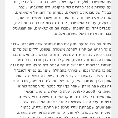
עם המשטרה, 586 מדבקות של פנטה, בחנות בתל אביב, יחד
עם עשרות אלפי כדורים של פרקוסט וזה מהשבוע שעבר,
בבגז' של מכונית בירושלים, כמויות אדירות של אופיאטים,
אני רק אגיד שבחודשים האחרונים, עשרה אנשים נתפסו,
שבעצם, על ידי המשטרה, אנחנו גם נותנים להם חוות דעת,
עובדים יחד עם הקופות שמכרו את האופיאטים, את הפנטניל
בכמויות אדירות של עשרות אלפים.
ציינת את בני הנוער, תיק עם תחנת נתניה שנה שעברה, שבני
נוער הגיעו עם קריז לתחנת משטרה, פשוט, ילדים שלומדים
בבתי ספר, עבדנו יחד עם נוער נתניה והוגש כתב אישום נגד
אותו נהג מונית שבעצם, סיפק להם וזה כן חודר לבני נוער
ואנחנו כן שמים לסוג של מגמת עלייה וזה נמצא וזה קיים וזה
מסוכן ביותר וכמו שאמרתי בהתחלה שאני גם פניתי למנכ"ל
שנה שעברה ואמרתי לו, תשמע, מה שקורה בשוק זה באמת
אסון ולכן, אנחנו בעצם, סוג של מטפלים בתופעה, מבחינתנו.
זה נמצא פה מירון שאחר כך יוכל לספר על המחקר שהוא
עשה, בין 2008 ל-2018, עלה פי שלוש שימוש תכשיר
אופיאטים בקהילה וזה מחקר שאנחנו עשינו, כפי שציינת
בפתיח, עלייה של שלושים אחוז בניפוק המרשמים של
אופיאטים שמבחינת עולי סרטן לא הייתה עלייה, כלומר
העלייה היא בקרב, לא חולי סרטן שזה מראה שזה בעצם,
צריכה לא כמו שצריך וזה לא פרופורציונלי לקצב גידול