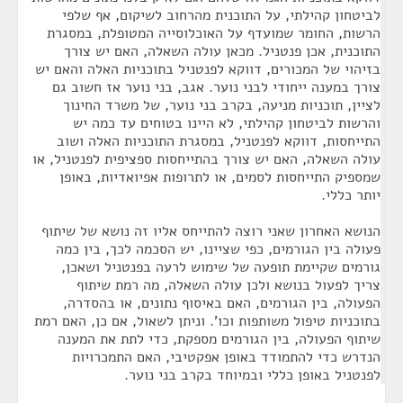
לביטחון קהילתי, על התוכנית מהרחוב לשיקום, אף שלפי
הרשות, החומר שמועדף על האוכלוסייה המטופלת, במסגרת
התוכנית, אכן פנטניל. מכאן עולה השאלה, האם יש צורך
בזיהוי של המכורים, דווקא לפנטניל בתוכניות האלה והאם יש
צורך במענה ייחודי לבני נוער. אגב, בני נוער אז חשוב גם
לציין, תוכניות מניעה, בקרב בני נוער, של משרד החינוך
והרשות לביטחון קהילתי, לא היינו בטוחים עד כמה יש
התייחסות, דווקא לפנטניל, במסגרת התוכניות האלה ושוב
עולה השאלה, האם יש צורך בהתייחסות ספציפית לפנטניל, או
שמספיק התייחסות לסמים, או לתרופות אפיואדיות, באופן
יותר כללי.
הנושא האחרון שאני רוצה להתייחס אליו זה נושא של שיתוף
פעולה בין הגורמים, כפי שציינו, יש הסכמה לכך, בין כמה
גורמים שקיימת תופעה של שימוש לרעה בפנטניל ושאכן,
צריך לפעול בנושא ולכן עולה השאלה, מה רמת שיתוף
הפעולה, בין הגורמים, האם באיסוף נתונים, או בהסדרה,
בתוכניות טיפול משותפות וכו'. וניתן לשאול, אם כן, האם רמת
שיתוף הפעולה, בין הגורמים מספקת, כדי לתת את המענה
הנדרש כדי להתמודד באופן אפקטיבי, האם התמכרויות
לפנטניל באופן כללי ובמיוחד בקרב בני נוער.