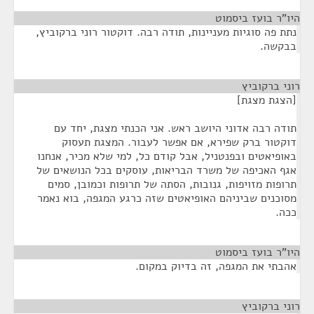
היו"ר בועז ביסמוט
¶
נתת פה סוגיות מעניינות, תודה רבה. דוקטור רוני ברקוביץ,
בבקשה.
רוני ברקוביץ
¶
[הצגת מצגת]
תודה רבה אדוני היושב ראש. אני הכנתי מצגת, יחד עם
דוקטור ברק שפירא, אם אפשר לעבור. המצגת תעסוק
באופיאטים ובפנטניל, אבל קודם כל, למי שלא מכיר, אנחנו
אגף האכיפה של משרד הבריאות, עוסקים בכל הנושאים של
תרופות מזויפות, גנובות, הסתה של תרופות וכמובן, סמים
מסוכנים שביניהם האופיאטים שזה כרגע המגפה, בוא נאמר
ככה.
היו"ר בועז ביסמוט
¶
אהבתי את המגפה, זה בדיוק במקום.
רוני ברקוביץ
¶