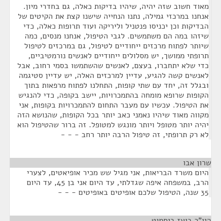
מאוד חשוב שזה יהיה, שיהיו בדיקות כאלה, גם בחדרי מיון.
אנחנו במרכזי גמילה, נתנו הנחייה שישנו קצת את הקיטים של
הבדיקות וכן יכניסו פנטניל וליריקה ועוד תרופות כאלה, כדי
שיזהו במה הם משתמשים. לגבי הטיפול, אנחנו מנסים, כמה
שיותר לפתוח מרכזים ייחודיים לטיפול, גם במרכזים לטיפול
תרופתי ממושך, יש מסלולים ייחודיים לאנשים נורמטיביים,
כדי שלא יתחברו, בעצם, לאנשים שהשתמשו בסמי רחוב, אבל
לאנשים קשה להגיע, עדיין למרכזים האלה, יש עדיין סטיגמה
ובגלל זה, יחד עם שתי קופות, התחלנו לפתוח מרפאות בתוך
הקופות שרופא מומחה בהתמכרויות, יישב בקופה, כדי להנגיש
את הטיפול. עכשיו עם מעבר התחום להתמכרויות בקופות, אני
מקווה מאוד שיהיו נאמני כאב יותר בכל הקופות, שהנושא הזה
יהיה יותר מטופל ויותר מונגש למטופל. זה ברור שהטיפול הוא
לא רק תרופתי, זה טיפול הרבה יותר רחב - - -
שרון אבו
¶
היום משרד הבריאות, אני מגיל שש מכיר אופיאטים, לצערי
הרב, במשפחה איפה שגדלתי, עד היום אני בן 45, עד היום
35 שנה, הטיפול שלכם אופיטים באופיטים - - -
היו"ר בועז ביסמוט
¶