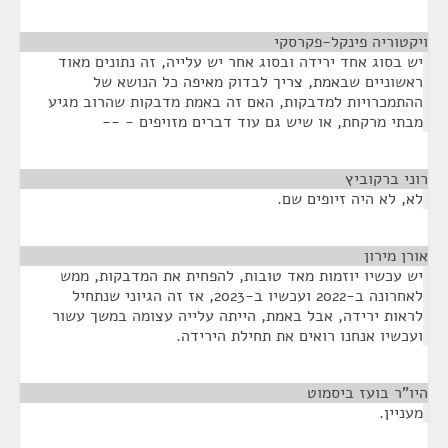
ויקטוריה פינקל-פקרסקי
¶
יש בסוג אחד ירידה ובסוג אחר יש עלייה, זה נתונים מאוד
ראשוניים שבאמת, צריך לבדוק מאיפה כל הנושא של
ההתמכרויות למדבקות, האם זה באמת מדבקות שהרוב מגיע
מבתי מרקחת, או שיש גם עוד דברים מזויפים - --
רוני ברקוביץ
¶
לא, לא היה זיופים שם.
אורן מירון
¶
יש עכשיו יוזמות מאד טובות, להפחית את המדבקות, ממש
לאחרונה ב-2022 ועכשיו ב-2023, אז זה הגיוני שנתחיל
לראות ירידה, אבל באמת, הייתה עלייה עצומה במשך עשור
ועכשיו אנחנו רואים את תחילת הירידה.
היו"ר בועז ביסמוט
¶
מעניין.