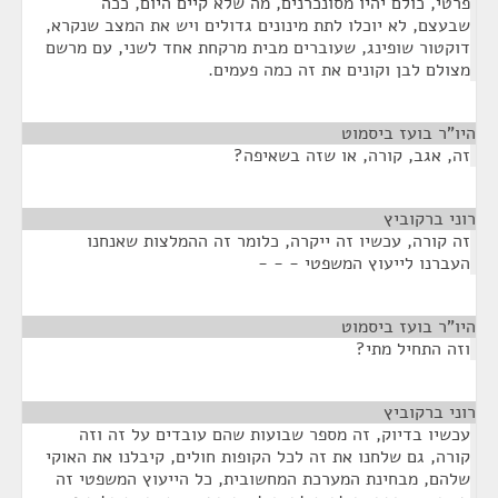
פרטי, כולם יהיו מסונכרנים, מה שלא קיים היום, ככה
שבעצם, לא יוכלו לתת מינונים גדולים ויש את המצב שנקרא,
דוקטור שופינג, שעוברים מבית מרקחת אחד לשני, עם מרשם
מצולם לבן וקונים את זה כמה פעמים.
היו"ר בועז ביסמוט
¶
זה, אגב, קורה, או שזה בשאיפה?
רוני ברקוביץ
¶
זה קורה, עכשיו זה ייקרה, כלומר זה ההמלצות שאנחנו
העברנו לייעוץ המשפטי - - -
היו"ר בועז ביסמוט
¶
וזה התחיל מתי?
רוני ברקוביץ
¶
עכשיו בדיוק, זה מספר שבועות שהם עובדים על זה וזה
קורה, גם שלחנו את זה לכל הקופות חולים, קיבלנו את האוקי
שלהם, מבחינת המערכת המחשובית, כל הייעוץ המשפטי זה