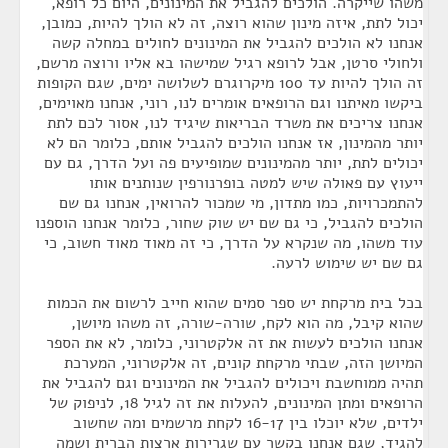
משהו שייקרה. הולכים להגביל את המינונים, היום כל רופא,
יכול לתת, איזה מינון שהוא רוצה, זה לא הולך להיות, כמובן,
אנחנו לא הולכים להגביל את המינונים לחולים במחלה קשה
ולחולי סרטן, אבל לרופא רגיל שמישהו בא אליו ורוצה מרשם,
זה הולך להיות עד 100 מיקרוגרם לשלושה ימים, שגם הקופות
ביקשו מאיתנו וגם הרופאים אומרים לנו, רוני, אנחנו מאוימים,
אנחנו צריכים את משרד הבריאות שיגיד לנו, אסור לכם לתת
יותר מהמינון, אז אנחנו הולכים להגביל אותם, כלומר הם לא
יכולים לתת, יותר מהמינונים שמופיעים פה ועל הדרך, גם עם
ייעוץ עם פאולה שיש למטה בופרנורפין שנותנים אותו
להתמכרויות, כמו מתדון, מי שמכור להרואין, אנחנו גם שם
הולכים להגביל, כי גם שם יש שוק שחור, כלומר אנחנו הוספנו
עוד משהו, מה שנקרא על הדרך, כי זה מאוד מאוד חשוב, כי
גם שם יש שימוש לרעה.
בכל בית מרקחת יש ספר סמים שהוא חייב לרשום את הכמות
שהוא קיבל, מה הוא לקח, שורה-שורה, זה משהו מיושן,
אנחנו הולכים לעשות את זה אלקטרוני, כלומר, לא את הספר
המיושן הזה, שבתי מרקחת קונים, זה אלקטרוני, המערכת
תהיה ממוחשבת ויכולים להגביל את המינונים וגם להגביל את
הרופאים ומתן המינונים, להעלות את זה לגיל 18, לניפוק של
ילדים, שלא יוכלו בין 16-17 לקחת מרשמים ומה שחשוב
להגיד, שגם אנחנו בקשר עם שגרירות ארצות הברית ושמה