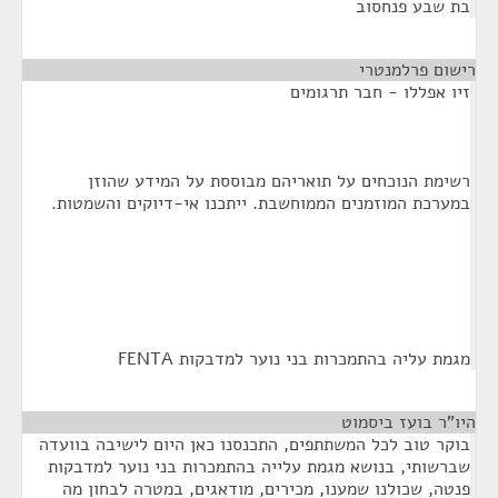
בת שבע פנחסוב
רישום פרלמנטרי
¶
זיו אפללו - חבר תרגומים
רשימת הנוכחים על תואריהם מבוססת על המידע שהוזן
במערכת המוזמנים הממוחשבת. ייתכנו אי-דיוקים והשמטות.
מגמת עליה בהתמכרות בני נוער למדבקות FENTA
היו"ר בועז ביסמוט
¶
בוקר טוב לכל המשתתפים, התכנסנו כאן היום לישיבה בוועדה
שברשותי, בנושא מגמת עלייה בהתמכרות בני נוער למדבקות
פנטה, שכולנו שמענו, מכירים, מודאגים, במטרה לבחון מה