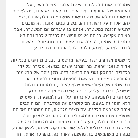
שמוכרים אותם בטלגרם. ציינת אדוני היושב ראש, על
האיומים של הרופאים ואני אומר זה לא רופא אחד, זה לא שני
רופאים וגם לא שלושה רופאים שמאוימים וחלק אפילו, שמו
להם אקדח על השולחן והם בשום פנים ואופן, לא מוכנים
להגיש תלונה במשטרה, אנחנו כן עובדים עם המשטרה, אבל
בצורה עקיפה, כי הם פשוט חוששים לחיים שלהם והם לא
נותנים מרשמים, רק לבנאדם עצמו, הם נותנים לו, לאשתו,
לדוד, לאבא, לאמא, כלומר לכל המסביב וזה ידוע.
מרשמים מזויפים שזה בעיקר מרשמים לבנים מזויפים בכמויות
אדירות ואני אראה, מה אנחנו עשינו בנושא. מכירה על ידי
בלדרים בקיוסק ואני פה קראתי לזה, מתן ייתר של מרשמים
והתופעה קיימת וידוע שגם רופאים, נותנים לפעמים את
המרשמים של האופיאטים שלא לצורך, בכמויות גדולות.
פנטניל, דיברנו עליה, בדיוק אמרת פי מאה יותר חזק
ממורפיום ולתופעות, לא נחזור על זה. ולתופעות והשימוש
הלא חוקי זה בעצם, הם לוקחים את המדבקה, הם חותכים
אותה לארבעה חלקים, עם מצית מלמטה, הם מחממים ואז הם
שואפים את האדים ומתמסטלים וככה הסכנה למינון יתר,
הרבה יותר גדולה, בעיקר דום נשימתי ומקרה מוות וזה מה
שזה גורם וגם יכולים לגלגל את המדבקה ופשוט, לעשן אותה,
ככה הם משתמשים בו. מהשנה האחרונה, בתפיסה אחת, יחד