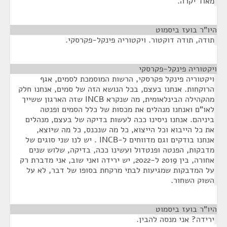
מאוד יקרה.
היו"ר בועז ביסמוט
¶
תודה, תודה דוקטור. ויקטוריה פינקל-פקרסקי.
ויקטוריה פינקל-פקרסקי
¶
ויקטוריה פינקל פקרסקי, הרשות המוסמכת לסמים, אגף
הרוקחות. אנחנו בעצם, בכל הנושא הזה של סמים, אנחנו חלק
מהקהילה הבינלאומית, מה שנקרא INCB שזה הארגון ששייך
לאו"ם ואנחנו מנהלים את מכסות של כלל הסמים ופנטה
ביניהם. אנחנו ניסינו ככה לעשות בדיקה של בעצם, מנהלים
את כל הייבוא וכל הייצוא, כל מה שנכנס, כל מה שיוצא,
אנחנו בודקים וגם מדווחים ל-INCB . יש לנו שני סוגים של
מדבקות, הפנטה ופנטדול ועשינו ככה, בדיקה, שלוש שנים
אחורה, בין 2019 ל-2022, יש ירידה ואני שוב, אני מדברת רק
על המדבקות שמגיעות לבתי מרקחת בסופו של דבר, לא על
השוק השחור.
היו"ר בועז ביסמוט
¶
ירידה? אני מנסה להבין.