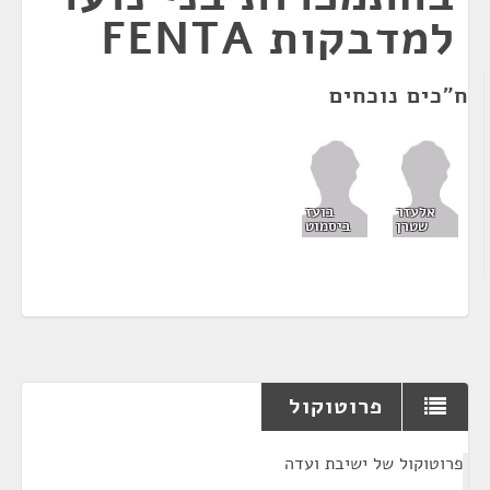
למדבקות FENTA
ח"כים נוכחים
אלעזר
בועז
שטרן
ביסמוט
פרוטוקול
¶
פרוטוקול של ישיבת ועדה