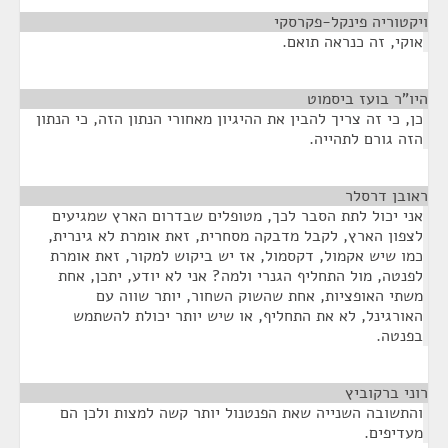
ויקטוריה פינקל-פקרסקי
¶
אוקי, זה כנראה תואם.
היו"ר בועז ביסמוט
¶
כן, כי זה צריך להבין את ההיגיון מאחורי הנתון הזה, כי הנתון
הזה גורם לתהייה.
ראובן דרסלר
¶
אני יכול לתת הסבר לכך, מטופלים שבדרום הארץ שמגיעים
לצפון הארץ, לקבל מדבקה מסחרית, זאת אומרת לא גינרית,
כמו שיש אקמול, דקסמול, אז יש ביקוש למקור, זאת אומרת
לפנטה, מול התחליף הגנרי ולמה? אני לא יודע, יתכן, אחת
משתי האופציות, אחת שהשוק השחור, יותר שווה עם
האורגינל, לא את התחליף, או שיש יותר יכולת להשתמש
בפנטה.
רוני ברקוביץ
¶
והתשובה השנייה שאת הפנטנול יותר קשה למצות ולכן הם
מעדיפים.