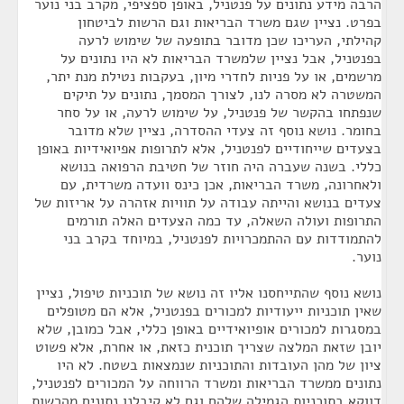
הרבה מידע נתונים על פנטניל, באופן ספציפי, מקרב בני נוער
בפרט. נציין שגם משרד הבריאות וגם הרשות לביטחון
קהילתי, העריכו שכן מדובר בתופעה של שימוש לרעה
בפנטניל, אבל נציין שלמשרד הבריאות לא היו נתונים על
מרשמים, או על פניות לחדרי מיון, בעקבות נטילת מנת יתר,
המשטרה לא מסרה לנו, לצורך המסמך, נתונים על תיקים
שנפתחו בהקשר של פנטניל, על שימוש לרעה, או על סחר
בחומר. נושא נוסף זה צעדי ההסדרה, נציין שלא מדובר
בצעדים שייחודיים לפנטניל, אלא לתרופות אפיואידיות באופן
כללי. בשנה שעברה היה חוזר של חטיבת הרפואה בנושא
ולאחרונה, משרד הבריאות, אכן כינס וועדה משרדית, עם
צעדים בנושא והייתה עבודה על תוויות אזהרה על אריזות של
התרופות ועולה השאלה, עד כמה הצעדים האלה תורמים
להתמודדות עם ההתמכרויות לפנטניל, במיוחד בקרב בני
נוער.
נושא נוסף שהתייחסנו אליו זה נושא של תוכניות טיפול, נציין
שאין תוכניות ייעודיות למכורים בפנטניל, אלא הם מטופלים
במסגרות למכורים אופיואידיים באופן כללי, אבל כמובן, שלא
יובן שזאת המלצה שצריך תוכנית כזאת, או אחרת, אלא פשוט
ציון של מהן העובדות והתוכניות שנמצאות בשטח. לא היו
נתונים ממשרד הבריאות ומשרד הרווחה על המכורים לפנטניל,
דווקא בתוכניות הגמילה שלהם וגם לא קיבלנו נתונים מהרשות