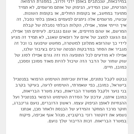
במירכאות, שנכתבים באופן ידני ולרוב, במסגרת הרפואה
הפרטית, שכן המידע, הניפוק של אותם מרשמים, לא תמיד
מתועד במחשב, או בקופות החולים, או בקופות השונות.
עכשיו, מרשמים אלה ניתנים לפעמים באופן בלתי נסבל, זה
איך הייתי אומר, אפילו, הקלות הבלתי נסבלת של קבלת
המרשם, או שהם מזויפים, או שגם נגנבים. לעיתים תוך אפילו,
גם הגענו למצב של איום על רופאים שאגב, לא תמיד זה מגיע
לידי כך שהרופא מתלונן למשטרה, מחשש שיפגעו בו וכל זה
מגביר את הסחר במדבקות הפנטה שרבים בציבור שלנו,
אפילו לא מודעים לכל התופעה הזו וזה גורם אפילו לסוג של
שוק שחור של הדבר הזה שיכול להיות מאוד מסוכן ומסכן,
כמובן, חיים.
נבקש לקבל נתונים, אודות שכיחות השימוש הרפואי בפנטניל
בישראל, כמובן, כפי שאמרתי, השימוש לרעה, בעיקר בקרב
בני נוער ולקבל ממשרד הבריאות, נציג משרד הבריאות,
כמובן איתנו, עדכון על הסדרת השימוש הרפואי בפנטניל ועל
ההנחיות לאופן הניפוק עצמו. ראשון הדוברים, נועם גרינברג,
חוקר מרכז המחקר והמידע של הכנסת ולאחר מכן, אנחנו
נשמע את דוקטור רוני ברקוביץ, מנהל אגף אכיפה, פיקוח
במשרד הבריאות. זכות הדיבור שלך נועם.