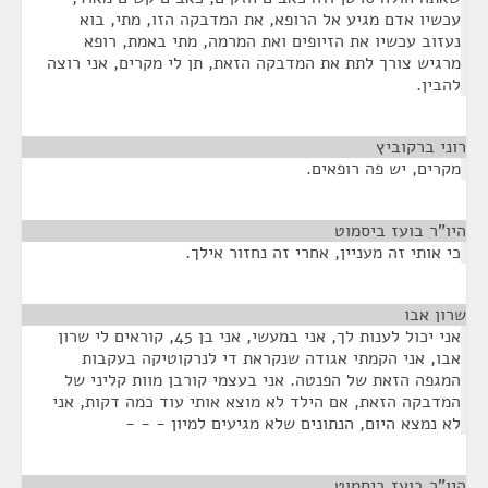
עכשיו אדם מגיע אל הרופא, את המדבקה הזו, מתי, בוא
נעזוב עכשיו את הזיופים ואת המרמה, מתי באמת, רופא
מרגיש צורך לתת את המדבקה הזאת, תן לי מקרים, אני רוצה
להבין.
רוני ברקוביץ
¶
מקרים, יש פה רופאים.
היו"ר בועז ביסמוט
¶
כי אותי זה מעניין, אחרי זה נחזור אילך.
שרון אבו
¶
אני יכול לענות לך, אני במעשי, אני בן 45, קוראים לי שרון
אבו, אני הקמתי אגודה שנקראת די לנרקוטיקה בעקבות
המגפה הזאת של הפנטה. אני בעצמי קורבן מוות קליני של
המדבקה הזאת, אם הילד לא מוצא אותי עוד כמה דקות, אני
לא נמצא היום, הנתונים שלא מגיעים למיון - - -
היו"ר בועז ביסמוט
¶