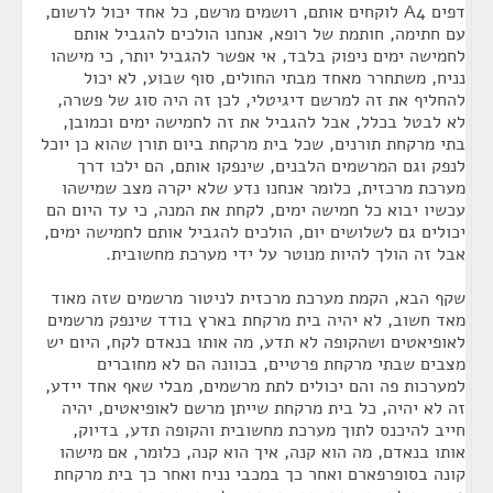
דפים A4 לוקחים אותם, רושמים מרשם, כל אחד יכול לרשום,
עם חתימה, חותמת של רופא, אנחנו הולכים להגביל אותם
לחמישה ימים ניפוק בלבד, אי אפשר להגביל יותר, כי מישהו
נניח, משתחרר מאחד מבתי החולים, סוף שבוע, לא יכול
להחליף את זה למרשם דיגיטלי, לכן זה היה סוג של פשרה,
לא לבטל בכלל, אבל להגביל את זה לחמישה ימים וכמובן,
בתי מרקחת תורנים, שכל בית מרקחת ביום תורן שהוא כן יוכל
לנפק וגם המרשמים הלבנים, שינפקו אותם, הם ילכו דרך
מערכת מרכזית, כלומר אנחנו נדע שלא יקרה מצב שמישהו
עכשיו יבוא כל חמישה ימים, לקחת את המנה, כי עד היום הם
יכולים גם לשלושים יום, הולכים להגביל אותם לחמישה ימים,
אבל זה הולך להיות מנוטר על ידי מערכת מחשובית.
שקף הבא, הקמת מערכת מרכזית לניטור מרשמים שזה מאוד
מאד חשוב, לא יהיה בית מרקחת בארץ בודד שינפק מרשמים
לאופיאטים ושהקופה לא תדע, מה אותו בנאדם לקח, היום יש
מצבים שבתי מרקחת פרטיים, בכוונה הם לא מחוברים
למערכות פה והם יכולים לתת מרשמים, מבלי שאף אחד יידע,
זה לא יהיה, כל בית מרקחת שייתן מרשם לאופיאטים, יהיה
חייב להיכנס לתוך מערכת מחשובית והקופה תדע, בדיוק,
אותו בנאדם, מה הוא קנה, איך הוא קנה, כלומר, אם מישהו
קונה בסופרפארם ואחר כך במכבי נניח ואחר כך בית מרקחת