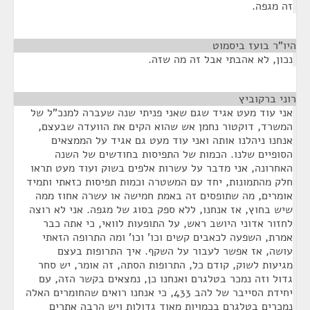
זה מגפה.
היו"ר בועז ביסמוט
¶
נכון, לא אהבתי אבל זה מה שזה.
רוני ברקוביץ
¶
אני עוד מעט אגיד שגם שאני פניתי שנה שעברה למנכ"ל של
המשרד, דוקטור נחמן אש שהוא הקים את הוועדה שבעצם,
אנחנו ניהלנו אותה ואני עוד מעט גם אגיד על הממצאים
הסופיים שלנו. הכמות של התפיסות בחודשים של השנה
האחרונה, אני מדבר על עשרות אלפים בשוק ועוד מעט תראו
חלק מהתמונות, יחד עם המשטרה וכמות תפיסות כזאתי ותמיד
אומרים, מה שתופסים זה באמת חמישה או עשרה אחוז ממה
שיש בחוץ, אז אנחנו, ללא ספק בסוג של מגפה. אני לא רוצה
לחזור אדוני היושב ראש, על התופעות לוואי, כי אתה כבר
אמרת, השפעה לכאבים קשים וכו' וכו' ומה התרופה הזאתי
עושה, אז אפשר לעבור על השקף. איך התרופות בעצם
מגיעות לשוק, קודם כל, התרופות הסתה, זה אומר, יש סחר
גדול וזה נמכר בטלגרם ואנחנו כן, נמצאים בקשר הזה, עם
יחידת הסייבר של להב 433, כי אנחנו רואים שהחומרים האלה
נמכרים בטלגרם בכמויות מאוד גדולות ויש הרבה אתרים