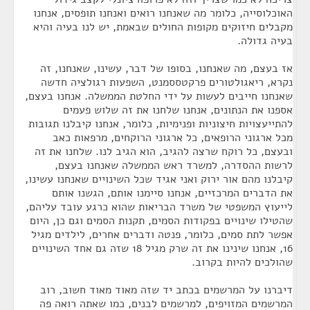
האוכלוסייה, כלומר מה שאנחנו רואים ואנחנו תופסים, אנחנו
מקבלים חיזוקים מקופות החולים שבאמת, יש לנו בעיה והיא
בעיה גדולה.
אז בעצם, מה שאנחנו, בסופו של דבר, עשינו, שאנחנו, זה
נקרא, ריאגולטורים פרקטססמנט, השפעות רגולציה חדשה
שאנחנו חייבים לעשות על ידי החלטת הממשלה. אנחנו בעצם,
אספנו את הנתונים, אנחנו שלחנו את זה שלוש פעמים
להתייעצויות חיצוניות ופנימיות, כלומר, אנחנו קיבלנו תגובות
מכל ארגוני הרופאים, כל ארגוני הרוקחים, מרפאות כאב
ובעצם, כל רוקח שרצה להגיב, הוא הגיב לנו. שלחנו את זה
לרשות ההסדרה, למשרד ראש הממשלה שאנחנו בעצם,
קיבלנו מהם אור ירוק ואני אגיד שכל השינויים שאנחנו עשינו,
את הדברים המרכזיים, אנחנו סיימנו אותם, הגשנו אותם
לייעוץ המשפטי של משרד הבריאות שהוא כרגע עובד עליהם,
שהטילו שינויים בפקודות הסמים, תקנות הסמים וגם כן, היום
אפשר לתת סמים, כלומר, פנטה ודברים אחרים, לילדים מגיל
16, אנחנו שינינו את זה שרק מגיל 18 שזה גם אחד השינויים
שהולכים להיות בקרוב.
דיברנו על המרשמים בכתב יד שזה מאוד מאוד חשוב, רוב
המרשמים המזויפים, למרשמים לבנים, כמו שאתה רואה פה