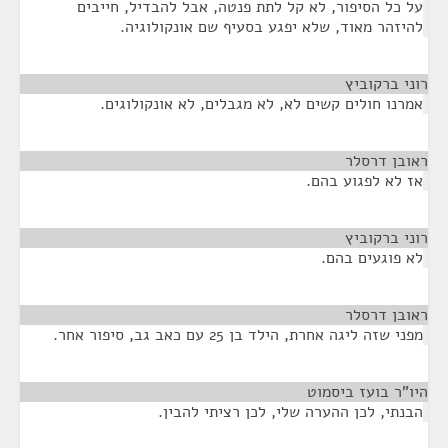
על כל הסיפור, לא קל לתת פנטה, אבל להבדיל, חייבים
להיזהר מאוד, שלא יפגע בסעיף שם אונקולוגיה.
רוני ברקוביץ
¶
אמרנו חולים קשים לא, לא מגבלים, לא אונקולוגים.
ראובן דרסלר
¶
אז לא לפגוע בהם.
רוני ברקוביץ
¶
לא פוגעים בהם.
ראובן דרסלר
¶
מפני שזה ליגה אחרת, הילד בן 25 עם כאב גב, סיפור אחר.
היו"ר בועז ביסמוט
¶
הבנתי, לכן ההערה שלי, לכן רציתי להבין.