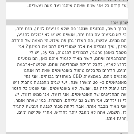
אז קודם כל אני שמח שאתה איתנו ועד מאה ועשרים.
שרון אבו
¶
ברוך השם, הנתונים שנתנו פה שלא מגיעים למיון, מנת יתר,
כי לא מגיעים עם מנת יתר, אנשים פשוט לא יכולים להגיע,
הם מתים. עכשיו, פה האדון נתן פה איזושהי הצעה של הורדת
מינון, איך גומלים את אלה שמורידים להם את המינון? אני
מטפל באופן פרטני, למכורים לפנטות, בני 23, יש לי
התכתבויות איתם, קשה מאוד לגמול אותם כאן, הם נוסעים
לחוץ לארץ, לקבל זריקה שמרדימה אותם, שלושה-ארבעה
ימים, חוזרים מקבלים טיפול באופיאטים שאת זה אנחנו
מונעים מהם, באמצעות CBD באחוזים גבוהים. אני נקי
מאופיאטים כ- 20 ומשהו שנה, 3.5 שנים מהפנטה מהכול ויש
לנו טיפול לזה גם, אפשר, לא באופיאטים, אני שומע כל הזמן
את התחליפים של האופיאטים, אני רועד, אני ממש רועד, יש
לי 11 ילדים, אני חושב גם עליהם. הפתרון, כמו שאתה אומר,
אני מאוד מכבד אותך, אבל לקחת מכור לפנטה ועכשיו להגיד
לו, תשמע, אתה לא מקבל יותר לחודש, אחרי שלושה ימים,
הרגת אותו.