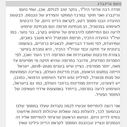
נועם גרינברג
¶
תודה רבה אדוני היו"ר, בוקר טוב לכולם. אכן, שמי נועם
גרינברג ואני חוקר במרכז המחקר והמידע של הכנסת. לבקשת
הוועדה הכנו מסמך רקע, לקראת הדיון היום, על היבטים
לשימוש בפנטניל, הן מבחינת תרופה וגם מבחינת שימוש
לרעה וגם התייחסנו להיבטים של שימוש בקרב, בני נוער. כמו
שיו"ר הוועדה הזכיר, תרופת הפנטניל היא משכך כאבים,
שמיועדת, לפי משרד הבריאות, לכאבים כרוניים, בעוצמה
בינונית עד חזקה וכפי שהיו"ר הזכיר, היא נמכרת בעיקר
בצורת מדבקות שמעבירות את התרופה דרך העור ואכן, לפי
הספרות המדעית, מדובר בתרופה שהיא חזקה פי חמישים עד
מאה, יותר ממורפין. נציין שיש בשנים 2018-2020, ישראל
הייתה במקום הראשון, מבין מדינות העולם, בצריכה הממוצעת
של מנות פנטניל, למיליון נפש ולצד השימוש הרפואי, כמובן,
יש לצערנו, עדויות ממדינות ברחבי העולם, כמו גם בישראל,
השימוש לרעה בתרופה, בייחוד באמצעות אידוי ושאיפה של
החומר הפעיל.
אני רוצה להתייחס עכשיו לכמה נקודות שעלו במסמך שלנו
ובהמשך לכך, להעלות כמה שאלות שיכולות להוות איזשהו
בסיס לדיון היום. הנושא הראשון שרציתי להתייחס אליו זה
הנתונים ונציין שבהכנת המסמך לקראת הדיון גילינו שאין