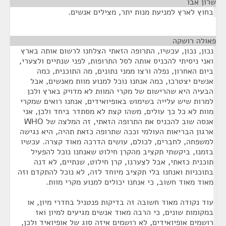
שרון אבו
¶
בחוץ לארץ למניעת מנות יתר, מצילים אנשים.
פאולה רושקה
¶
נכון, נכון, עכשיו, התרופה הזאתי הצלחנו לרשום אותה בארץ
ואני ניסיתי להכניס אותה לסל התרופות, לפני שנתיים ולצערי,
ביום האחרון, נפלה ורצו ממני נתונים, מה התוכנית, כמה
אנשים יצטרכו, כמה אנחנו נוכל למנוע מוות מאנשים, אבל
הבעיה היא שהרישום של מקרי המוות לא מדויק בארץ ולכן
למרות שיש עלייה בשימוש באופיואידים, אנחנו רואים שמקרי
מוות לא כל כך עולים, משהו קצת לא מסתדר ביחד ולכן, אני
אנסה שוב להכניס את התרופה הזאתי, זה המלצה של WHO
ארגון הבריאות העולמי וככה שתרופה כזאת תהיה, היא נגישה
למשפחה, לחברים, לכולם, עושים הדרכה מאוד קצרה. עכשיו
בזמנו, ביקשתי תקציב מהקרן חילוט שאנחנו נוכל להפעיל
תוכנית כזאתי, אבל לצערנו, קרן חילוט, שנתיים, לא דנה
בתוכניות ואנחנו בלי תקציב מיוחד לזה, לא נוכל להתקדם וזה
מאוד מאוד חשוב, כי אנחנו יכולים למנוע מקרי מוות.
עוד נקודה מאוד חשובה זה בדיקות פנטניל בחדרי מיון, או
במקומות שונים, כי הרבה מאוד אנשים מגיעים למיון ואז
רושמים אופיואידים, לא רושמים איזה סוג של אופיואיד ולכן,