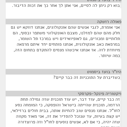
בוא רק ניתן לה לסיים, אני אתן לך אחר כך את זכות הדיבור.
פאולה רושקה
¶
אני אומרת, לגבי אנשים שהם אונקולוגים, אנחנו דווקא יש גם
חלק מהם שהם למזלנו, מצבם האונקולוגי משתפר ובסוף, הם
תלותיים ומכורים, גם לאופיואידים ויש במרכז תל השומר,
במרפאת כאב אונקולוגית, אנחנו פותחים יחד איתם מרפאה
מיוחדת לזה. אז אנחנו איכשהו מנסים להתקדם בתחום הזה,
כמה שיותר.
היו"ר בועז ביסמוט
¶
כשדיברת על התוכניות זה כבר קיים?
ויקטוריה פינקל-פקרסקי
¶
זה כבר קיים, עוד דבר, יש עוד תוכנית שזה גמילה תחת
הרדמה, תוכנית שהייתה בישראל והופסקה, כי המומחה נסע
לחו"ל. אנחנו מנסים שוב להחיות אותה, בבית חולים ברזילאי,
יש קצת בעיות, עד שנוכל להסדיר את זה, אני מאוד מקווה
שזה יהיה, כי אם לא, אנשים נוסעים לחו"ל וזה פרוצדורה