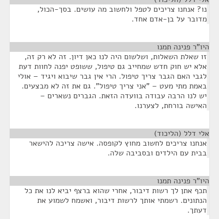
נו? אנחנו צריכים לטפל ולחשוב מה עושים. בסך-הכול,
מדובר על בן-אדם אחד.
היו"ר פנינה תמנו
¶
זו שאלת השאלות, ושלשום היה לנו כאן דיון. זה לא רק זה,
אלא יש חוק חדש שמחייב גם טיפול, ששופט יפנה לחוות דעת
לגבי האם הגבר צריך טיפול. הרי אין גבר שיבוא ויגיד – אולי
באמת מתי מעט – "אני צריך טיפול". גם את זה לא מבצעים.
יש לנו הרבה עבודה בוועדה הזאת. הגברים נשארים –
האישה בורחת, לצערנו.
אלי דלל (הליכוד)
¶
אנחנו צריכים לחשוב מחוץ לקופסה. אישה צריכה להישאר
בבית עם הילדים ובסביבה שלה.
היו"ר פנינה תמנו
¶
תכף אתן לך רשות דיבור, אחרי שהוא ברצף יביא לנו את כל
הנתונים. רשמתי אותך לרשות דיבור, ואשמח לשמוע את
דעתך.