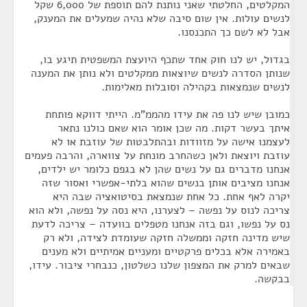
המקלטים, החלטתי שאני נותנת להם תוספת של 6,000 שקל
לנשים עולות. אין שום סיבה שלא נהיה שמעלים את המענק,
אבל לא לשם כך התכנסנו.
בגדול, יש לנו חוק אחד שתכף היועצת המשפטית תיגע בו,
שנותן הסדרה לנשים שיוצאות ממקלטים ולא נותן את המענה
לנשים שנמצאות בקהילה וסובלות מאלימות.
כמובן שיש לנו פה את עידו מהממ"מ. הייתי דווקא פותחת
איתך בעשר דקות. מה שכן אומר הוא שאם כולנו נתאר
לעצמנו אישה על מזוודות ובהתלבטות של עוזבת או לא
עוזבת ויוצאת ולאן כשהחרב מונחת על צווארה, והרבה פעמים
אנחנו מדברים גם על נשים שהן לא בגפם כלומר יש ילדים,
אנחנו מציבים אותן בנשים שהוא בלתי-אפשרי ואסור שזה
יקרה לאף אחת. כל אחת שנמצאת בסיטואציה שבה היא
צריכה לנוס על נפשה – לצערנו, היא נסה על נפשה, ולא הוא
נס על נפשו, וגם בזה אנחנו מטפלים בוועדה – צריכה לדעת
שיש מדינה חזקה וממשלה חזקה שעומדת לצידה, ולא רק
באמירה אלא בכלים פרקטיים ומעניים אמיתיים ולא מענים
שבאים למרק את המצפון שלנו כשלטון, כנבחרי ציבור. עידו,
בבקשה.