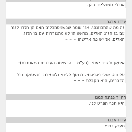
אורלי סטוצ'ינר כהן.
עידו אבגר
¶
זה מה שהתכוונתי. אני אומר שכשמסתכלים האם הן חזרו לגור
עם בן הזוג האלים, מראש הן לא מתגוררות עם בן הזוג
האלים, אז יש פה איזשהו - - -
אימאן ח'טיב יאסין (רע"מ – הרשימה הערבית המאוחדת):
סליחה, אולי פספסתי. בנוסף לליווי ולתמיכה בתעסוקה וכל
הדברים, היא מקבלת - - -
היו"ר פנינה תמנו
¶
היא תכף תפרט לנו.
עידו אבגר
¶
מענק כספי.