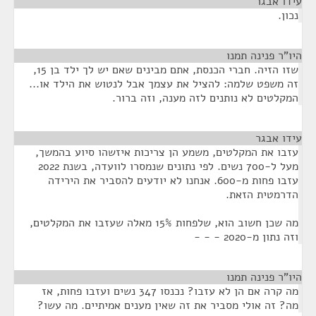
עידו אבגר
¶
נכון.
היו"ר פנינה תמנו
¶
שזו הזיה. חברי הכנסת, אתם מבינים שאם יש לך ילד בן 15,
זה משפט שלמה: להציל את עצמך אבל לנטוש את הילד או...
המקלטים לא נותנים לזה מענה, וזה ברור.
עידו אבגר
¶
עזבו את המקלטים, משמע הן צריכות איזשהו סיוע בהמשך,
מעל ל-700 נשים. לפי נתונים שנמסרו לוועדה, בשנת 2022
עזבו פחות מ-600. אנחנו לא יודעים להסביר את הירידה
הדרמטית הזאת.
מה שכן חשוב הוא, שלפחות 15% מאלה שעזבו את המקלטים,
וזה נתון מ-2020 - - -
היו"ר פנינה תמנו
¶
מה קרה אם הן לא עזבו? נכנסו 347 נשים ועזבו פחות, אז
מה? זה אולי מסביר את זה שאין מענים אמיתיים. מה עשו?