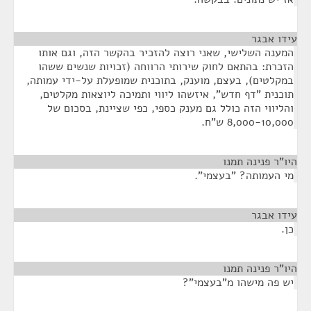
עידו אבגר
¶
המענה השלישי, שאני רוצה להזכיר בהקשר הזה, וגם אותו
הזכרת: בהתאם לחוק שירותי הרווחה (זכויות שנשים ששהו
במקלטים), בעצם, מוענק, בתוכנית שמופעלת על-ידי עמותה,
תוכנית "דף חדש", איזשהו ליווי ותמיכה ליוצאות מקלטים,
והליווי הזה כולל גם מענק כספי, כפי שציינת, בסכום של
8,000-10,000 ש"ח.
היו"ר פנינה תמנו
¶
מי העמותה? "בעצמי".
עידו אבגר
¶
כן.
היו"ר פנינה תמנו
¶
יש פה מישהו מ"בעצמי"?