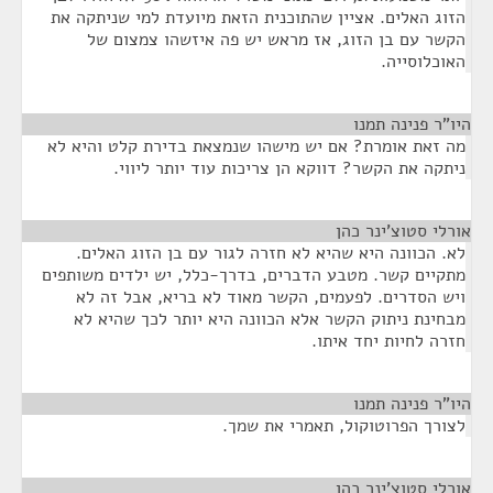
הזוג האלים. אציין שהתוכנית הזאת מיועדת למי שניתקה את
הקשר עם בן הזוג, אז מראש יש פה איזשהו צמצום של
האוכלוסייה.
היו"ר פנינה תמנו
¶
מה זאת אומרת? אם יש מישהו שנמצאת בדירת קלט והיא לא
ניתקה את הקשר? דווקא הן צריכות עוד יותר ליווי.
אורלי סטוצ'ינר כהן
¶
לא. הכוונה היא שהיא לא חזרה לגור עם בן הזוג האלים.
מתקיים קשר. מטבע הדברים, בדרך-כלל, יש ילדים משותפים
ויש הסדרים. לפעמים, הקשר מאוד לא בריא, אבל זה לא
מבחינת ניתוק הקשר אלא הכוונה היא יותר לכך שהיא לא
חזרה לחיות יחד איתו.
היו"ר פנינה תמנו
¶
לצורך הפרוטוקול, תאמרי את שמך.
אורלי סטוצ'ינר כהן
¶