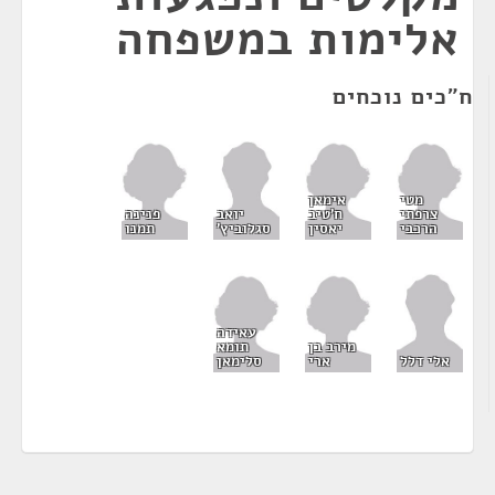
אלימות במשפחה
ח"כים נוכחים
מטי
אימאן
צרפתי
ח'טיב
פנינה
יואב
הרכבי
יאסין
תמנו
סגלוביץ'
עאידה
מירב בן
תומא
ארי
סלימאן
אלי דלל