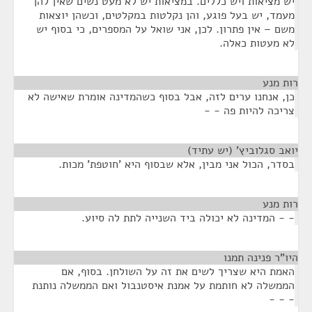
יש מציאות ויש כללים. במציאות יש לא מעט נשים שאין להן
מעמד, יש בעל פוגע, והן נקלטות במקלטים, וכשהן יוצאות
משם – אין פתרון. לכן, אני שואל על המספרים, כי בסוף יש
לא מעטות כאלה.
רות מנע
¶
כן, אנחנו ערים לזה, אבל בסוף כשהמדינה אומרת שאישה לא
צריכה להיות פה - -
יואב סגלוביץ' (יש עתיד)
¶
בסדר, הכול אני מבין, אלא שבסוף היא 'חוטפת' מכות.
רות מנע
¶
- - המדינה לא יכולה ביד השנייה לתת לה סיוע.
היו"ר פנינה תמנו
¶
האמת היא שצריך לשים את זה על השולחן. בסוף, אם
הממשלה לא חותמת על אמנת איסטנבול ואם הממשלה נותנת
- - -