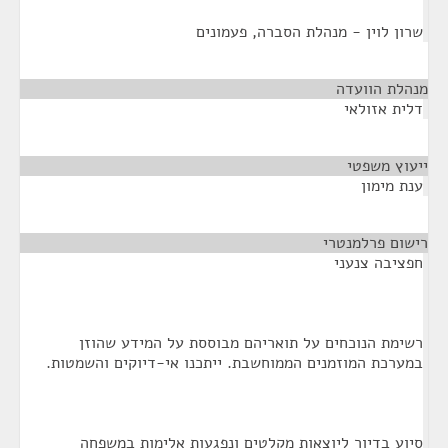
שרון לוין - מנהלת הסברה, פעמונים
מנהלת הוועדה
¶
דלית אזולאי
ייעוץ משפטי
¶
ענת מימון
רישום פרלמנטרי
¶
חפציבה צנעני
רשימת הנוכחים על תואריהם מבוססת על המידע שהוזן
במערכת המוזמנים הממוחשבת. ייתכנו אי-דיוקים והשמטות.
סיוע בדיור ליוצאות מקלטים ונפגעות אלימות במשפחה