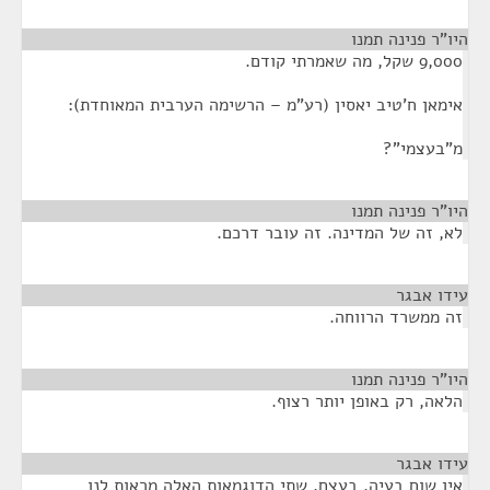
היו"ר פנינה תמנו
¶
9,000 שקל, מה שאמרתי קודם.
אימאן ח'טיב יאסין (רע"מ – הרשימה הערבית המאוחדת):
מ"בעצמי"?
היו"ר פנינה תמנו
¶
לא, זה של המדינה. זה עובר דרכם.
עידו אבגר
¶
זה ממשרד הרווחה.
היו"ר פנינה תמנו
¶
הלאה, רק באופן יותר רצוף.
עידו אבגר
¶
אין שום בעיה. בעצם, שתי הדוגמאות האלה מראות לנו