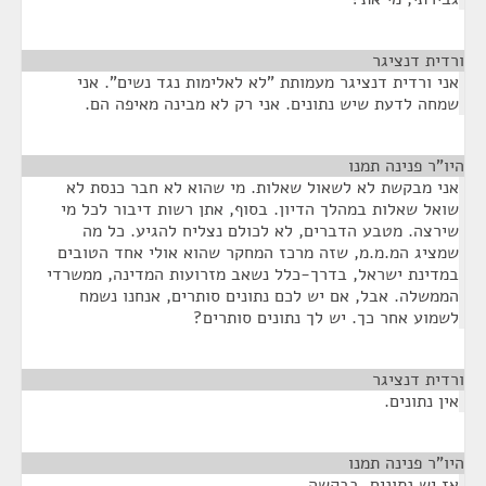
ורדית דנציגר
¶
אני ורדית דנציגר מעמותת "לא לאלימות נגד נשים". אני
שמחה לדעת שיש נתונים. אני רק לא מבינה מאיפה הם.
היו"ר פנינה תמנו
¶
אני מבקשת לא לשאול שאלות. מי שהוא לא חבר כנסת לא
שואל שאלות במהלך הדיון. בסוף, אתן רשות דיבור לכל מי
שירצה. מטבע הדברים, לא לכולם נצליח להגיע. כל מה
שמציג המ.מ.מ, שזה מרכז המחקר שהוא אולי אחד הטובים
במדינת ישראל, בדרך-כלל נשאב מזרועות המדינה, ממשרדי
הממשלה. אבל, אם יש לכם נתונים סותרים, אנחנו נשמח
לשמוע אחר כך. יש לך נתונים סותרים?
ורדית דנציגר
¶
אין נתונים.
היו"ר פנינה תמנו
¶
אז יש נתונים. בבקשה.