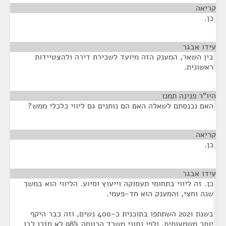
קריאה
¶
כן.
עידו אבגר
¶
בין השאר, המענק הזה מיועד לשכירת דירה ולהצטיידות
ראשונית.
היו"ר פנינה תמנו
¶
האם נכנסתם לשאלה האם הם נותנים גם ליווי כלכלי ממש?
קריאה
¶
כן.
עידו אבגר
¶
כן. זה ליווי בתחומי תעסוקה וייעוץ וסיוע. הליווי הוא במשך
שנה וחצי, והמענק הוא חד-פעמי.
בשנת 2021 השתתפו בתוכנית כ-400 נשים, וזה כבר היקף
יותר משמעותית, ולפי נתוני משרד הרווחה 98% לא חזרו לבן