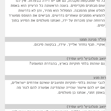
כל מי שמבקשת מקבלת, גם אם יש דירה בבעלות. אין לנו
שום מבחנים מקדימים. בשנה הראשונה כל הרעיון הוא באמת
למלט אותן מהסכנה. המסלול הוא מהיר, והן לא נדרשות
להמציא מסמכים שאחרים נדרשים. מביאים את הטופס ממשרד
הרווחה שהן מוכרות על ידו, ואנחנו משלמים את הסיוע בתוך
ימים.
היו"ר פנינה תמנו
¶
אוקיי. תכף נחזור אלייך. עידו, בבקשה סיכום.
יואב סגלוביץ' (יש עתיד)
¶
גם שוהות בלתי חוקיות בארץ, בהגדרת המשפט?
רות מנע
¶
לגבי שוהות בלתי-חוקיות ותושבים שאינם אזרחים ישראלים,
אם יש להם אישור שהייה שהמדינה אפשרה להם לגור פה
באופן זמני, אנחנו כן משלמים.
יואב סגלוביץ' (יש עתיד)
¶