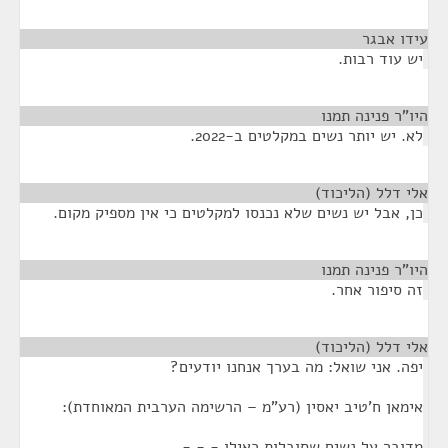
עידו אבגר
¶
יש עוד רבות.
היו"ר פנינה תמנו
¶
לא. יש יותר נשים במקלטים ב-2022.
אלי דלל (הליכוד)
¶
כן, אבל יש נשים שלא נכנסו למקלטים כי אין מספיק מקום.
היו"ר פנינה תמנו
¶
זה סיפור אחר.
אלי דלל (הליכוד)
¶
יפה. אני שואל: מה בערך אנחנו יודעים?
אימאן ח'טיב יאסין (רע"מ – הרשימה הערבית המאוחדת):
מדובר על נשים שסובלות כאילו - - -