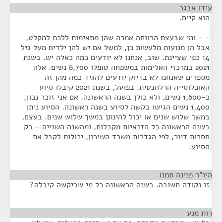
עידו אבגר
¶
הוא קיים.
- - ומי שבעצם הרווחה אמרה שהן מתאימות ללכת למקלט,
אבל הן מנועות מלעשות כן, למשל אם יש להן ילדים מעל גיל
14 כפי שציינת. שוב, אנחנו לא יודעים כמה כאלה יש. בשנת
2021 במרכזי האלימות במשפחה טופלו 8,700 נשים. אלה
מספרים שאנחנו לא בדיוק יודעים להגיד כמה מהן זה
האוכלוסייה הרלוונטית. בפועל, בשנת 2021 קיבלו סיוע
כ-1,600 נשים, ולא כולן בשנה הראשונה. אם אני זוכר נכון,
1,400 נשים הגישו בקשה לסיוע בשנה ראשונה. הסיוע ניתן
במשך שלוש שנים או יכול להינתן במשך שלוש שנים. בעצם,
בשנה הראשונה כל הזכאיות מקבלות, ומהשנה השנייה – רק
חסרות דיור, לפי הגדרות משרד השיכון, יכולות לקבל את
הסיוע.
היו"ר פנינה תמנו
¶
זו נקודה חשובה. בשנה הראשונה כל מי שביקשה קיבלה?
רות מנע
¶