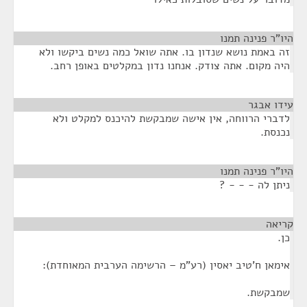
היו"ר פנינה תמנו
¶
זה באמת נושא שנדון בו. אתה שואל כמה נשים ביקשו ולא
היה מקום. אתה צודק. אנחנו נדון במקלטים באופן רחב.
עידו אבגר
¶
לדברי הרווחה, אין אישה שמבקשת להיכנס למקלט ולא
נכנסת.
היו"ר פנינה תמנו
¶
ניתן לה - - - ?
קריאה
¶
כן.
אימאן ח'טיב יאסין (רע"מ – הרשימה הערבית המאוחדת):
שמבקשת.