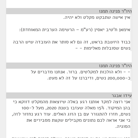
היו"ר פנינה תמנו
¶
אין אישה שתבקש מקלט ולא יהיה.
אימאן ח'טיב יאסין (רע"מ – הרשימה הערבית המאוחדת):
כבוד היושבת בראש, זה גם לא סותר את העובדה שיש הרבה
נשים שסובלות מאלימות - -
היו"ר פנינה תמנו
¶
- - ולא הולכות למקלטים. ברור. אנחנו מדברים על
כ-200,000 נשים, ודיברנו על זה לא מעט.
עידו אבגר
¶
אני רוצה למקד אותנו רגע באלה שיוצאות מהמקלט דווקא כי
בהן המיקוד. 15% מאלה שעזבו בשנת 2020, מעל ל-100
נשים, חזרו להתגורר עם בן הזוג האלים. עוד רגע נחזור לזה,
כי אני אראה לכם נתונים מקבילים שקצת מסבירים את
הסוגיה.