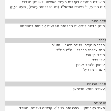
מישיבת הוועדה לקידום מעמד האישה ולשוויון מגדרי
יום רביעי, י' בשבט התשפ"ג (01 בפברואר 2023), שעה 9:30
סדר היום
סיוע בדיור ליוצאות מקלטים ונפגעות אלימות במשפחה
נכחו
¶
חברי הוועדה: פנינה תמנו – היו"ר
מטי צרפתי הרכבי – מ"מ היו"ר
מירב בן ארי
אלי דלל
אימאן ח'טיב יאסין
יואב סגלוביץ'
חברי הכנסת
¶
עאידה תומא סלימאן
מוזמנים
¶
תאיר ראבוחין - רפרנטית בטל"א קליטה ועלייה, משרד