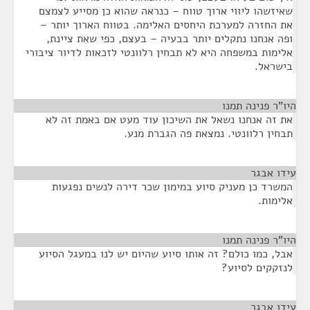
שאיזשהו ליווי ארוך טווח – כנראה שהוא כן מסייע לצמצם
את החזרה למערכת היחסים האלימה. בטווח הארוך יותר –
ופה אנחנו נתקלים יותר בבעיה – בעצם, כפי שאת ציינת,
אלימות במשפחה היא לא תבחין רלוונטי לזכאות לדיור ציבורי
בישראל.
היו"ר פנינה תמנו
¶
את זה אנחנו נשאל את השיכון עוד מעט אם באמת זה לא
תבחין רלוונטי. נמצאת פה הגברת מנע.
עידו אבגר
¶
המשרד כן מעניק סיוע במימון שכר דירה לנשים נפגעות
אלימות.
היו"ר פנינה תמנו
¶
אבל, כמו כולם? זה אותו סיוע שהיום יש לנו במעגל הסיוע
לנזקקים לסיוע?
עידו אבגר
¶