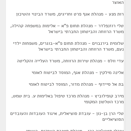
האוצר
רות מנע - מנהלת אגף פרט וחריגים, משרד הבינוי והשיכון
טלי רוזנפלדר - מנהלת תחום פ"א – אלימות במשפחה קהילה,
משרד הרווחה והביטחון החברתי בישראל
שלומית בירנבוים - מנהלת תחום פ"א-בוגרים, משפחות ילדי
נעם, משרד הרווחה והביטחון החברתי בישראל
עדי וולס - מנהלת שירות הרווחה, משרד העלייה והקליטה
אלינה מילקין - מנהלת אגף, המוסד לביטוח לאומי
בת אל סיידוף - מנהלת מדור, המוסד לביטוח לאומי
מירב קופילוביץ - מנהלת מרכז טיפול באלימות ע. בית שמש,
מרכז השלטון המקומי
טלי הרן בן-נון - עובדת סוציאלית, איגוד העובדות והעובדים
הסוציאליים