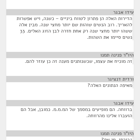
עידו אבגר
¶
הדירות האלה הן פתרון לטווח ביניים – כשנה, ויש אפשרות
להאריך. רוב הנשים שוהות שם יותר מחצי שנה. מבין אלה
ששהו יותר מחצי שנה רק אחת חזרה לבן הזוג האלים. 33
נשים סיימו את השהות.
היו"ר פנינה תמנו
¶
זה מוכיח את עצמו, שכשנותנים מענה זה כן עוזר להם.
ורדית דנציגר
¶
מאיפה הנתונים האלה?
עידו אבגר
¶
ברווחה. הם מופיעים במסמך של המ.מ.מ. כמובן, אבל הם
הועברו אלינו מהרווחה.
היו"ר פנינה תמנו
¶
גבירתי, מי את?