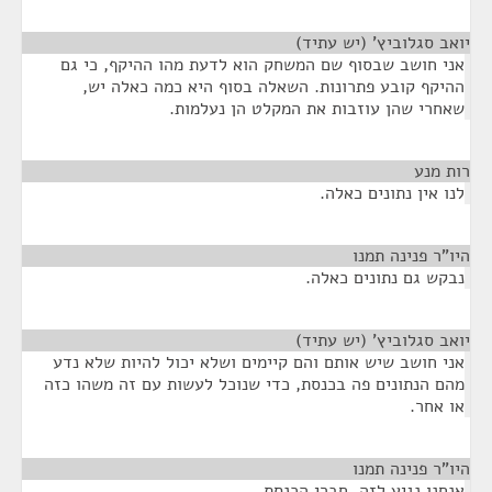
יואב סגלוביץ' (יש עתיד)
¶
אני חושב שבסוף שם המשחק הוא לדעת מהו ההיקף, כי גם
ההיקף קובע פתרונות. השאלה בסוף היא כמה כאלה יש,
שאחרי שהן עוזבות את המקלט הן נעלמות.
רות מנע
¶
לנו אין נתונים כאלה.
היו"ר פנינה תמנו
¶
נבקש גם נתונים כאלה.
יואב סגלוביץ' (יש עתיד)
¶
אני חושב שיש אותם והם קיימים ושלא יכול להיות שלא נדע
מהם הנתונים פה בכנסת, כדי שנוכל לעשות עם זה משהו כזה
או אחר.
היו"ר פנינה תמנו
¶
אנחנו נגיע לזה, חברי הכנסת.