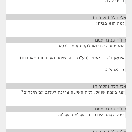
בבית שלו.
אלי דלל (הליכוד)
¶
למה הוא בבית?
היו"ר פנינה תמנו
¶
הוא מחכה שיבואו לקחת אותו לכלא.
אימאן ח'טיב יאסין (רע"מ – הרשימה הערבית המאוחדת):
זו השאלה.
אלי דלל (הליכוד)
¶
אני באמת שואל. למה האישה צריכה לעזוב עם הילדים?
היו"ר פנינה תמנו
¶
כמה שאתה צודק. זו שאלת השאלות.
אלי דלל (הליכוד)
¶