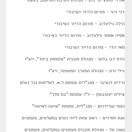
אורלי סטוצ'ינר כהן - מנהלת חטיבת השיקום, בעצמי
דני גיגי - פורום הדיור הציבורי
הילה גילעדוב - פורום הדיור הציבורי
אסיה אסתר גילעדוב - פורום הדיור הציבורי
מאי הדר - פורום הדיור הציבורי
הדס דגן בלום - מנהלת תוכנית "צומחות ביחד", ויצ"ו
גילי ורון - מנהלת המערך המשפטי, ויצ"ו
ורדית דנציגר - מנכ"לית עמותת ל.א. לאלימות נגד נשים
צילית יעקובסון - יו"ר עמותת "בת מלך"
נעמי שניידרמן - מנכ"לית, עמותת "אישה לאישה"
ענת חסידים - ראש צוות ליווי נשים במקלטים, פעמונים
נאוה טל - מנהלת תוכנית פעמונים במקלטים, פעמונים