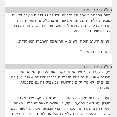
היו"ר פנינה תמנו
¶
תחת אחריות משרד הרווחה פועלת גם 21 דירות מעבר לנשים
נפגעות אלימות שסיימו את שהותן במקלטים וזקוקות לליווי
מבחינה כלכלית. זה נכון ל-2021, ואחר כך נקבל את העדכון
לגבי מספר דירות המעבר.
אימאן ח'טיב יאסין (רע"מ – הרשימה הערבית המאוחדת):
כמה דירות מעבר?
היו"ר פנינה תמנו
¶
21, וזה נכון ל-2021. אנחנו נקבל את העדכון המלא. אני
מבינה שאנשים גם יגלו סובלנות לגבי עדכונים שאולי אין לנו,
אם אנחנו לא מדייקים לחלוטין, ובשביל זה גם מתכנסת
הוועדה.
מערך הדירות מאפשר שהות בו-זמנית של 42 נשים וילדיהן.
מענק עומד על 9,000 שקל, כשאישה יוצאת ממקלט. האמת
היא שזה מענק מאוד מגוחך. חברי הכנסת, אני רק אספר לכם
שכשאני הגעתי כשרת העלייה והקליטה לאחד הסיורים באחד