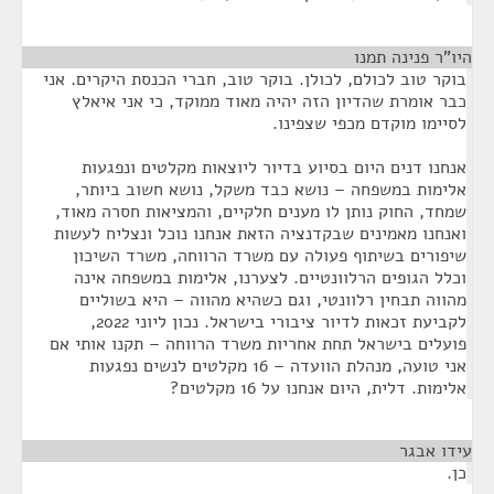
היו"ר פנינה תמנו
¶
בוקר טוב לכולם, לכולן. בוקר טוב, חברי הכנסת היקרים. אני
כבר אומרת שהדיון הזה יהיה מאוד ממוקד, כי אני איאלץ
לסיימו מוקדם מכפי שצפינו.
אנחנו דנים היום בסיוע בדיור ליוצאות מקלטים ונפגעות
אלימות במשפחה – נושא כבד משקל, נושא חשוב ביותר,
שמחד, החוק נותן לו מענים חלקיים, והמציאות חסרה מאוד,
ואנחנו מאמינים שבקדנציה הזאת אנחנו נוכל ונצליח לעשות
שיפורים בשיתוף פעולה עם משרד הרווחה, משרד השיכון
וכלל הגופים הרלוונטיים. לצערנו, אלימות במשפחה אינה
מהווה תבחין רלוונטי, וגם כשהיא מהווה – היא בשוליים
לקביעת זכאות לדיור ציבורי בישראל. נכון ליוני 2022,
פועלים בישראל תחת אחריות משרד הרווחה – תקנו אותי אם
אני טועה, מנהלת הוועדה – 16 מקלטים לנשים נפגעות
אלימות. דלית, היום אנחנו על 16 מקלטים?
עידו אבגר
¶
כן.