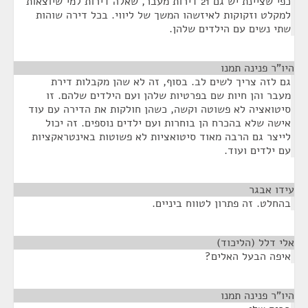
כפי שציינת יש גם 21 דירות מעבר, שאלה דירות למי שיוצאות
למקלט וזקוקות לאיזשהו המשך של ליווי. בכל דירה שוהות
שתי נשים עם הילדים שלהן.
היו"ר פנינה תמנו
¶
גם לזה צריך לשים לב. בסוף, זה לא שהן מקבלות דירת
מעבר והן חיות שם בפרטיות שלהן ועם הילדים שלהם. זו
סיטואציה לא פשוטה וקשה, כשהן חולקות את הדירה עם עוד
אישה שלא בהכרח הן בוחרות ועם ילדים נוספים. זה יכול
לייצר גם הרבה מאוד סיטואציות לא פשוטות באינטראקציות
עם ילדים ועוד.
עידו אבגר
¶
בהחלט. זה פתרון לטווח ביניים.
אלי דלל (הליכוד)
¶
איפה הבעל האלים?
היו"ר פנינה תמנו
¶