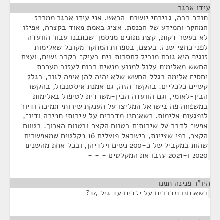
עידו אבגר
¶
תודה רבה, גבירתי יושבת-הראש. אני עידו אבגר ממרכז
המחקר והמידע של הכנסת. אציג באמת מאוד בקצרה, אפילו
לא בעשר דקות, קצת נתונים ממסמך שכתבנו עבור הוועדה
לפני כחצי שנה. בעצם, בספרות המחקר מקובל שאלימות
זוגית היא גורם מוביל לחסרות בית בעיקר בקרב נשים, ועצם
החשש מאלימות עלול למנוע מנשים רבות לעזוב מערכת
יחסים אלימה בגלל החשש שלא יהיה להן איפה לגור, בגלל
קשיים כלכליים. בהקשר הזה, גם אמנת איסטנבול, בהקשר
הבין-לאומי, וגם הוועדה הבין-משרדית לטיפול באלימות
במשפחה פה בישראל המליצו על הענקת שירותי תמיכה ודיור
לנפגעות אלימות. כשאנחנו מדברים על שירותי תמיכה ודיור,
אפשר לדבר על שירותים בטווח הקצר ובטווח הארוך. בטווח
הקצר, כפי שציינת, בישראל פועלים 16 מקלטים שמאפשרים
שהות במקביל של כ-200 נשים וילדיהן, ובכל אחת מהשנים
2020 ו-2021 עזבו את המקלטים - - -
היו"ר פנינה תמנו
¶
כשאנחנו מדברים על ילדים עד גיל 14?