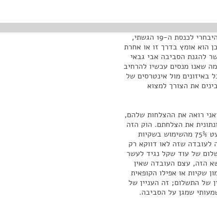
תודה רבה, אתה דייקן מאוד. כל הכבוד. אני אספר שעם היבחרי לכנסת ה-19 הגשתי,
ן הוא אומץ בדרך זו או אחרת
שר להגנת הסביבה אבי גבאי
מה שאנו מנסים עכשיו להרחיב
 באיזונים מול אינטרסים של
ינים את הצורך למצוא
ואני רואה את ההצלחות שלהם,
נתונית את הצלחתם. הוק הזה
הוא אחד מהם. הנתונים בעצם מעידים על צמצום של כמעט 75% מהשימוש בשקיות
 לעובדה שזה לאו דווקא רק
שלום של עוד שקל נגיד לעשר
א הזה, עצם העובדה שאין
ון שקיות או אפילו הקופאית
ן של התשלום; זה העניין של
מעותי שמגן על הסביבה.