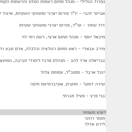
נמרוד הגלילי - מנהל תחום רשתות המזון והרשתות הקמע
אבישי זהבי - יו"ר פורום יצרני ומשווקי השקיות, איגוד
דוד שחור - עו"ד, פורום יצרני ומשווקי שקיות
מיכאל יוסף - מנהל תחום ארצי, רשת רמי לוי
מירב עבאדי - ראש תחום רגולציה וכלכלה, אדם טבע ודי
גבריאלה ארד להב - מנהלת מרכז לימודי סביבה, המועצ
יובל ארבל - סמנכ"ל, עמותת צלול
שירה דסקל - חוקרת, אוניברסיטת חיפה
בני פרץ - פעיל חברתי
ייעוץ משפטי
¶
תומר רוזנר
לירון אדלר