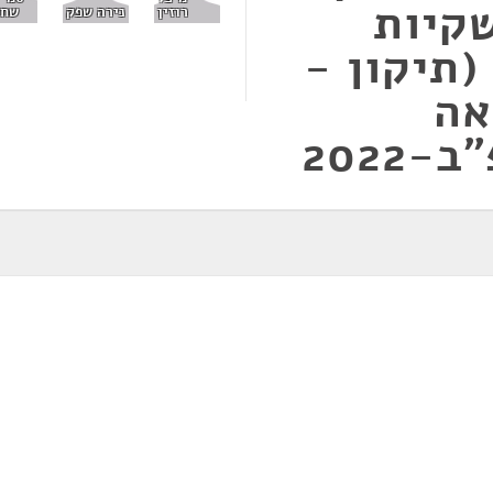
קיות
רוזין
נירה שפק
שחא
תיקון -
אה
2022