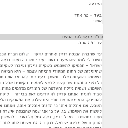
הצבעה
בעד – פה אחד
אושר.
היו"ר יוראי להב הרצנו
¶
עבר פה אחד.
עד שחברת הכנסת רוזין ואחרים יגיעו – שלום חברת הכנסת
חשוב לי לומר שההצעה הזאת בעיניי חשובה מאוד ובאה 
ישראל – תפסיקו להשתמש בשקיות ניילון ועיברו לשקיות 
בשימוש בשקיות ניילון. ומשכך כעת ניתן להרחיב את הח
כל מיני החרגות שביקשנו לבצע לעסקים הקטנים אבל הוו
השימוש ושקית ניילון והעדפה של חומרים מזהמים פחות.
להתפרק. הוא מזהם את חופי הים שלנו, את הפארקים הלאו
הטבע. אנו אוכלים אותו כי הדגים אוכלים אותו, ואנחנו א
לעשות את השימוש בו. על כן אני שמח שהכנסת אישרה או
מאוד נחושים – מיכל רוזין, גילה גמליאל ואני – להמשיך
החוקים של מדינת ישראל. בנקודה הזו אשמח לתת לחברת