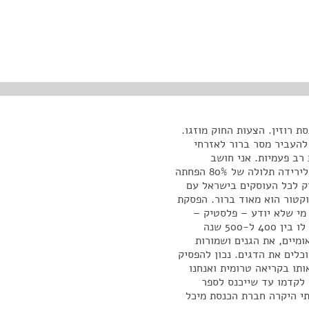
 רוזין. הצעות החוק מוזגו.
להעביר מסר ברור לאזרחי
רב פעמיות. אני חושב
שהיעילות של החוק המקורי הוכיחה עצמה – היא הביאה לירידה תלולה של 80% הפחתה
וק לכל העוסקים בישראל עם
קטור הוא מאוד ברור. הפסקת
 מי שלא יודע – פלסטיק –
סביר להניח; אנחנו עדיין לא יודעים זאת בבירור – לוקח לו בין 400 ל-500 שנה
מיים, את הגנים ושמורות
וכלים את הדגים. נכון להפסיק
תו בקריאה טרומית ואנחנו
 לקדמו עד שייכנס לספר
י היקרה חברת הכנסת מיכל