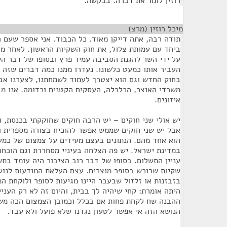
רוזין לומר את דברה. בבקשה.
מיכל רוזין (מרצ)
¶
ביחד עם עמותת צלול, את חוק השקיות הראשון. לאחר מכ
על ידי השר להגנת הסביבה עמיר פרץ ובסופו של דבר ה
העביר אותו כמעט כלשונו. נעדרו ממנו כמה דברים שזה 
בחוק החדש וגם הוא יצטרך לעמוד לשמחתנו, לצערנו אבל
משרדי האוצר, הכלכלה, העסקים הקטנים וכדומה. אנו מב
איזונים.
יש אולי שני חוקים – יש הרבה חוקים שחוקקתי בכנסת, 
אבל יש שני חוקים שממש אפשר להוכיח בצורה מספרית ו
במדינת ישראל. יש פה הצלחה בעיניי מסחררת וגם הוכחה
עניין התשלום. בסופו של דבר רוב הציבור היה עומד בת
שקיות שרוכש בסופר מוצרים. עצם העלאת המודעות לנוש
בזבזנות או זלזול שבעבר היינו מגיעות לסופר ולוקחת המ
היתה אומרת: קחי שיהיה לך בבית, והיום זה לא רק העניי
ההבנה שח לקחת פחות אם בכלל וכמובן הצמצום הכה מש
הנושא הזה אי אפשר לטעון נגדנו שלא פועל ולא עבד.