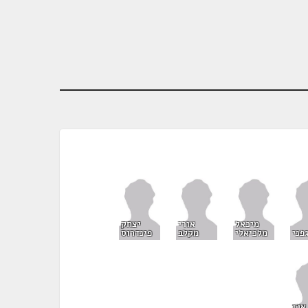
מיכאל
אורי
יצחק
פני
מלכיאלי
מקלב
פינדרוס
אבו