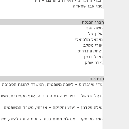
חברי הוועדה: יוראי להב הרצנו – היו"ר
סמי אבו שחאדה
חברי הכנסת
¶
משה גפני
אלון טל
מיכאל מלכיאלי
אורי מקלב
יצחק פינדרוס
מיכל רוזין
נירה שפק
מוזמנים
¶
עדי אייברמס - לשכה משפטית, המשרד להגנת הסביבה
יגאל גוטשל - רפרנט הגנת הסביבה, אגף תקציבים, משר
אילת פלדמן - יעוץ וחקיקה - אזרחי, משרד המשפטים
תמר מירסקי - מנהלת תחום בכירה חקיקה ורגולציה, מש