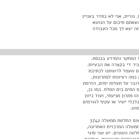
נורית, אני לא בסדר בעניין
וצאתם סיכום על הנושא
מה יצא לך מכל העבודה
ז המחקר והמידע בכנסת.
ר די בקצרה את הבעיות.
ים שעמד לרשותנו לכתיבת
כמה רעיונות לפתרונות,
ובר על תעלות ימים, הזרמת
 המים בים המלח. כמו כן,
 פתרון מניעתי, ועוד כיוון
לכלי ישיר או עקיף לגורמים
מוש.
מעבר לאמירות הכלליות האלו, ניסינו לתת התייחסות ליישום החלטת ממשלה 3742
טת הממשלה המרכזית האחרונה,
לטה השונים. יש שני סוגי