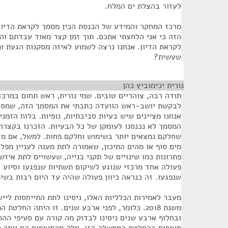
לעזור בהצלת ים המלח.
מרכז המחקר והמידע של הכנסת הכין מסמך לקראת הדיון. 
הזה כי אני הלחצתי אתכם. תוך זמן קצר מאוד עבדתם וה
לקראת הדיון. אנחנו נרצה לשמוע לאיזה מסקנות הגעת ו
שעשית?
נורית יכימוביץ כהן
¶
תודה רבה, צוהריים טובים. שמי נורית, ראש תחום במרכ
לבקשת יושב-ראש הוועדה כתבתי את המסמך הזה, שמסבי
אנחנו מציינים שיש בעיות סביבתיות, נופיות. בלוח הזמנ
המסמך לא נכנסנו לעומקן של כל הבעיות. הזכרנו בקצרה 
שחלקם נמצאים יותר בשימוש וחלקם פחות. למשל, אם מד
מים סוף או מהים התיכון, שאמורה לתת מענה לעניין מפלס
פתרונות כמו שינויים של תקני בנייה, שעשויים לתת איזשהו
פעולה אחד מרכזי שנוגע לשיקום תשתיות שנפגעו וסיוע כ
שנפגעו. זה כנראה כיוון פעולה שהיה עד היום רבות בשי
משנת 2018. כלומר, לפני ארבע שנים. זו היתה החל
ובחלוף ארבע שנים ניסינו לבדוק מה קורה עם סעיפי ההח