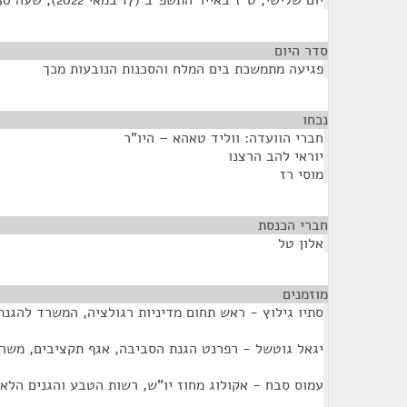
יום שלישי, ט"ז באייר התשפ"ב (17 במאי 2022), שעה 11:30
סדר היום
פגיעה מתמשכת בים המלח והסכנות הנובעות מכך
נכחו
¶
חברי הוועדה: ווליד טאהא – היו"ר
יוראי להב הרצנו
מוסי רז
חברי הכנסת
¶
אלון טל
מוזמנים
¶
סתיו גילוץ - ראש תחום מדיניות רגולציה, המשרד להגנ
יגאל גוטשל - רפרנט הגנת הסביבה, אגף תקציבים, משר
עמוס סבח - אקולוג מחוז יו"ש, רשות הטבע והגנים הלאו