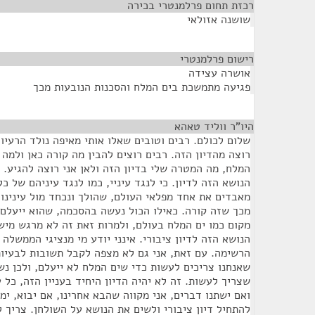
רכזת תחום פרלמנטרי בכירה
¶
שושנה אזולאי
רישום פרלמנטרי
¶
אושרה עצידה
פגיעה מתמשכת בים המלח והסכנות הנובעות מכך
היו"ר ווליד טאהא
¶
שלום לכולם. רבים וטובים שאלו אותי מאיפה נולד הרעיון 
רוצה מהדיון הזה. רבים רוצים להבין מה קורה כאן ולמה 
המלח, מה המטרה שלי בדיון הזה ולאן אני רוצה להגיע. 
הנושא הזה לדיון. כי לנגד עיניי, כמו לנגד עיניהם של כ
מאבדים את אחד מפלאי העולם, שהולך ונכחד מול עינינו.
מכך שזה קורה. כאילו הכול נעשה בהסכמה, שהוא ייעלם 
מקום כמו ים המלח בעולם, ולמרות זאת זה לא מרגש מיש
הנושא הזה לדיון ציבורי. אינני יודע מי מנציגי הממשלה 
הרשימה. עם זאת, אני גם לא מצפה לקבל תשובות לבעיות
שאנחנו צריכים לעשות כדי שים המלח לא ייעלם, ולכן נ
שצריך לעשות. זה לא יהיה הדיון היחיד בעניין הזה, כל 
ואם ישתנו דברים, אני מקווה שהבא אחרינו, אם יבוא, ימש
להתחיל דיון ציבורי ולשים את הנושא על השולחן. צריך לנ