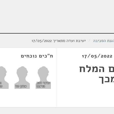
הגנת הסביבה
/
ישיבת ועדה מתאריך 17/05/2022
ח"כים נוכחים
 המלח
כך
יוראי להב
וו
הרצנו
אלון טל
טא