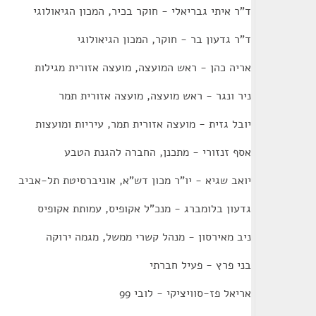
ד"ר איתי גבריאלי - חוקר בכיר, המכון הגיאולוגי
ד"ר גדעון בר - חוקר, המכון הגיאולוגי
אריה כהן - ראש המועצה, מועצה אזורית מגילות
ניר ונגר - ראש מועצה, מועצה אזורית תמר
יובל גזית - מועצה אזורית תמר, עיריות ומועצות
אסף זנזורי - מתכנן, החברה להגנת הטבע
יואב שגיא - יו"ר מכון דש"א, אוניברסיטת תל-אביב
גדעון בלומברג - מנכ"ל אקופיס, עמותת אקופיס
ניב מאירסון - מנהל קשרי ממשל, מגמה ירוקה
בני פרץ - פעיל חברתי
אריאל פז-סוויציקי - לובי 99