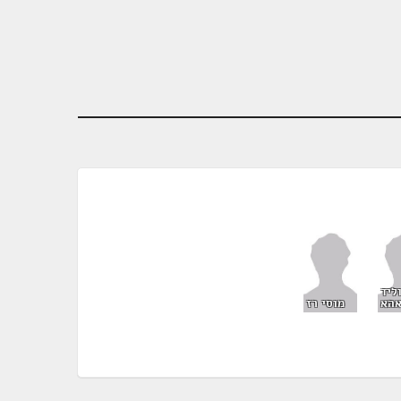
ליד
הא
מוסי רז