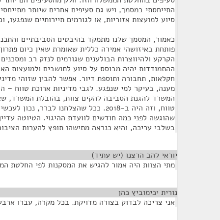
סעיפים בהחלטת הממשלה הזו. חלק מהסעיפים הם יותר סב
התייחסתי במסמך, ויש גם סעיפים אחרים שיותר מתייחסים
סיוע למועצות אזוריות, או לגורמים תיירותיים שנפגעו, וכ
כאמור, המסמך שלנו מתמקד בהיבטים הסביבתיים והתכנ
פותחת באיזושהי אמירה כללית שאומרת שאין כיום פתרון 
הקרקע ולהיווצרות הבולענים שגורמים לנזק רב ומסכנים ר
ההתמודדות יהיה מבוסס על סיוע לתושבים ולמועצות האזו
חקלאות, תחבורה ותוספת דיור. אפשר להבין שזוהי מדיני
מענה, בעיקר למי שנפגע. לגבי מדיניות ארוכת טווח – 
המשרד להגנת הסביבה להקים צוות, בהובלת המשרד, שאמ
טווח, וזה היה ב-2018. ככל שהצלחנו לברר, נכ
שהוגשה לפני כמה חודשים לוועדת ההיגוי. הטיוטה עדיין
בשלבי עריכה, והיא כנראה מתישהו תופץ להערות הציבור
יוראי להב הרצנו (יש עתיד)
¶
מתי הצוות היה אמור להגיש את המסקנות לפי החלטת ה
נורית יכימוביץ כהן
¶
אני צריכה לבדוק בצורה מדויקת. בכל מקרה, עברו ארבע