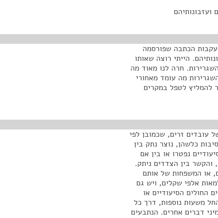
 ועזבונותיהם
 בעקבות הכתבה שפורסמה
נותיהם. הייתי רוצה שאותו
שגרירות. חרה לנו מאוד מה
השגרירות מה עומד מאחורי
ר להמליץ לטפל במקרים
ל עובדים זרים, שכמובן לפי
בות כלשהן, נוצר נתק בין
עודיים נפטרו או בין אם
 והקשר בין הצדדים ניתק.
, או המשפחות של אותם
מאות אלפי שקלים, ויש גם
ם החולים הסיעודיים או
חל משעות נוספות, דרך כל
מיני דברים אחרים. הנתבעים