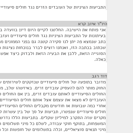
התביעות הציניות של העובדים הזרים נגד חולים סיעודיים
היו"ר איוב קרא
¶
אני פותח את הישיבה. החלטנו לקיים היום דיון בוועדה
בעיתונות על התביעות הציניות נגד חולים סיעודיים ועזבו
כתב שנמצא פה יתן לנו סקירה קטנה גם בפני הממונים מה
שכתוב בכתבה הזו, ואנחנו רוצים לברר בנוכחות נציגות 
הסוגייה הזאת, ללבן את הבעיה הזאת ולבדוק כיצד אפש
כאלה.
דוד רגב
¶
מדובר בתופעה של חולים סיעודיים שנזקקים לשירותים ש
החוק מותר להם להעסיק עובדים זרים. באיזשהו שלב, מסי
החולים הסיעודיים לאותם עובדים זרים, בין אם החולים סי
העובדים לא מצאו את עצמם אצל אותם חולים הסיעודיים,
אחרי כמה שבועות או חודשים מקבלים החולים הסיעודיים
חולים סיעודיים שנפטרו, תביעות על סך של בין עשרות ל
מקרים שזה התקרב למיליון שקלים. בתביעות הללו נדרשי
המשפחות, בתוקף חוקי עבודה, לשלם כל מיני תשלומים ה
מיני תנאים סוציאליים, וכלה בתשלומים של חופשות וכל 