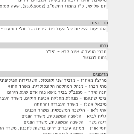
מישיבת הוועדה לבחינת בעיית העובדים הזרים
יום שלישי, ט"ו בתמוז התשס"ב (25.6.2002), שעה 10:00
סדר היום
התביעות הציניות של העובדים הזרים נגד חולים סיעודיים
נכחו
¶
חברי הוועדה: איוב קרא - היו"ר
נחום לנגנטל
מוזמנים
¶
מריצ'ו מאיורו - מזכיר שני וקונסול, השגרירות הפיליפיני
מתי הכהן - מנהל המחלקה הקונסולרית, משרד החוץ
יונה קידר - סמנכ"ל בכיר נושא כוח אדם שעת חירום
ציפי שינקמן - מנהלת מחלקת אכיפת חוקים, משרד העבוד
מיכאל אטלן - משרד העבודה והרווחה
אתי ז'אן - הלשכה המשפטית, משרד הפנים
גלית לביא - הלשכה המשפטית, משרד הפנים
רינה נשר - הלשכה המשפטית, משרד הפנים
יוסי אורן - ממונה עובדים זרים ברשות לתכנון, משרד ה