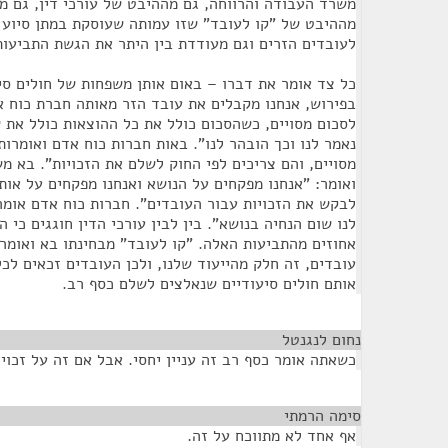
משרד העבודה והרווחה, גם מההיבט של עורכי דין, גם 
מההיבט של "קו לעובד" שזו עמותה שעוסקת במתן סיוע ב
לעובדים הזרים וגם מעודדת בין היתר את הגשת התביעות
כל צד אומר את דברו – באום אותן משפחות של חולים סיע
בפירוש, אנחנו מקבלים את עובד הזר מאותה חברת כוח 
לסכום מסויים, כשהסכום כולל את כל ההוצאות כולל את ש
נאמר לנו וכך הובהר לנו". באות חברות כוח אדם ואומרות
מסויים, והם צריכים לפי החוק לשלם את הזכויות". בא מ
ואומר: "אנחנו מפקחים על הנושא ואנחנו מפקחים על אות
לבקש את הזכויות עבור העובדים". חברות כוח אדם אומר
לנו שום הנחיה בנושא". בין לבין עורכי הדין חוגגים כי 
אחוזים מהתביעות האלה. "קו לעובד" מבחינתו בא ואומר: 
עובדים, זה חלק מהייעוד שלנו, ולכן העובדים זכאים לכל
אותם חולים סיעודיים שנאלצים לשלם כסף רב.
נחום לנגנטל
¶
כשאתה אומר כסף רב זה עניין יחסי. אבל אם זה על זכויו
סימה הרמתי
¶
אף אחד לא מתווכח על זה.