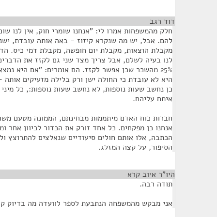
דוד רגב
¶
חלק מהמשפחות אמרו לי: "אנחנו שומרי חוק, אין לנו ש
להם. אבל, יש מה שנקרא קיזוז - באה אותה עובדת, ישנ
מקבלת הוצאות, מקבלת יום חופשה, מקבלת דמי כיס. הדב
לנו בעיה לשלם, אבל צריך מצד שני גם לקזז את הדברים
25% מהשכר שכן אפשר לקזז. הם אומרים: "אם היא נמצ
היא לא עובדת כי החולה ישן ורק בלילה מזעיקים אותה -
כן נחשב שעות נוספות, לא נחשב שעות נוספות:, כל מיני
איתם עליהם.
חברות כוח האדם מיתממות מבחינתם, הממונה מטעם משרד
אנחנו כן מפקחים. כל אחד זורק את הכדור לכיוון אחר ומ
הכתבה, אלו אותם חולים סיעודיים שנאלצים להתרוצץ ול
הסיפור, על קצה המזלג.
היו"ר איוב קרא
¶
תודה רבה.
אני מבקש מהמשפחה הנתבעת לספר לוועדה מה בדיוק קר