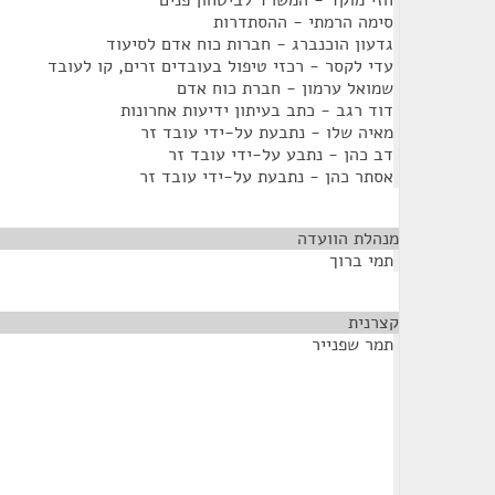
חזי מוקד - המשרד לביטחון פנים
סימה הרמתי - ההסתדרות
גדעון הוכנברג - חברות כוח אדם לסיעוד
עדי לקסר - רכזי טיפול בעובדים זרים, קו לעובד
שמואל ערמון - חברת כוח אדם
דוד רגב - כתב בעיתון ידיעות אחרונות
מאיה שלו - נתבעת על-ידי עובד זר
דב כהן - נתבע על-ידי עובד זר
אסתר כהן - נתבעת על-ידי עובד זר
מנהלת הוועדה
¶
תמי ברוך
קצרנית
¶
תמר שפנייר