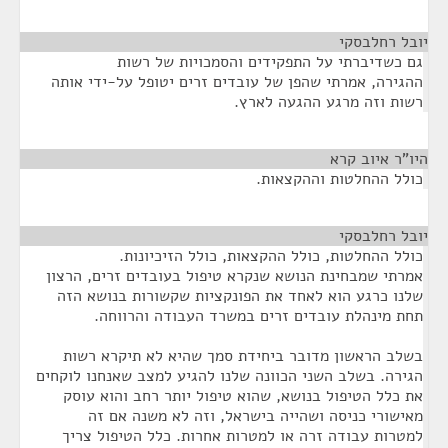
יובל רחלבסקי
¶
גם כשדיברתי על התפקידים והסמכויות של רשות
ההגירה, אמרתי שהפן של עובדים זרים יטופל על-ידי אותה
רשות וזה מרגע ההגעה לארץ.
היו"ר איוב קרא
¶
כולל ההחלטות וההקצאות.
יובל רחלבסקי
¶
כולל ההחלטות, כולל ההקצאות, כולל הזיכיונות.
אמרתי שמבחינת הנושא שנקרא טיפול בעובדים זרים, הרצון
שלנו כרגע הוא לאחד את הפונקציות שקשורות בנושא הזה
תחת מינהלת עובדים זרים במשרד העבודה והרווחה.
בשלב הראשון מדובר ביחידת סמך שהיא לא תיקרא רשות
הגירה. בשלב השני הכוונה שלנו להגיע למצב שאנחנו לוקחים
את כלל הטיפול בנושא, שהוא טיפול יותר רחב והוא עוסק
מאישורי כניסה ושהייה בישראל, וזה לא משנה אם זה
למטרות עבודה זרה או למטרות אחרות. כלל הטיפול צריך