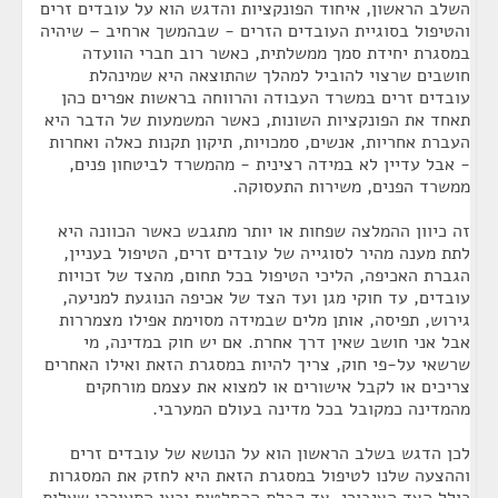
השלב הראשון, איחוד הפונקציות והדגש הוא על עובדים זרים
והטיפול בסוגיית העובדים הזרים - שבהמשך ארחיב – שיהיה
במסגרת יחידת סמך ממשלתית, כאשר רוב חברי הוועדה
חושבים שרצוי להוביל למהלך שהתוצאה היא שמינהלת
עובדים זרים במשרד העבודה והרווחה בראשות אפרים כהן
תאחד את הפונקציות השונות, כאשר המשמעות של הדבר היא
העברת אחריות, אנשים, סמכויות, תיקון תקנות כאלה ואחרות
- אבל עדיין לא במידה רצינית - מהמשרד לביטחון פנים,
ממשרד הפנים, משירות התעסוקה.
זה כיוון ההמלצה שפחות או יותר מתגבש כאשר הכוונה היא
לתת מענה מהיר לסוגייה של עובדים זרים, הטיפול בעניין,
הגברת האכיפה, הליכי הטיפול בכל תחום, מהצד של זכויות
עובדים, עד חוקי מגן ועד הצד של אכיפה הנוגעת למניעה,
גירוש, תפיסה, אותן מלים שבמידה מסוימת אפילו מצמררות
אבל אני חושב שאין דרך אחרת. אם יש חוק במדינה, מי
שרשאי על-פי חוק, צריך להיות במסגרת הזאת ואילו האחרים
צריכים או לקבל אישורים או למצוא את עצמם מורחקים
מהמדינה כמקובל בכל מדינה בעולם המערבי.
לכן הדגש בשלב הראשון הוא על הנושא של עובדים זרים
וההצעה שלנו לטיפול במסגרת הזאת היא לחזק את המסגרות