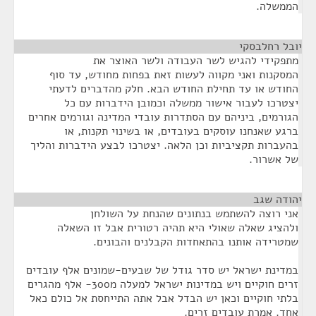
הממשלה.
יובל רחלבסקי
¶
מתפקידי להגיש לשר העבודה ולשר האוצר את
המסקנות ואני מקווה לעשות זאת בפחות מחודש, עד סוף
החודש או עד תחילת החודש הבא. חלק מהדברים לדעתי
יצטרכו לעבור אישור ממשלה וכמובן הידברות עם כל
הגורמים, ביניהם עם הסתדרות עובדי המדינה וגורמים אחרים
ברגע שאנחנו עוסקים בעובדים, או בשינוי תקנות, או
בהעברות תקציביות וכן הלאה. יצטרכו לבצע הידברות והליך
של אשרור.
יהודה שגב
¶
אני רוצה להשתמש בנתונים שהנחת על השולחן
ולהציג שאלה שאולי היא תהיה רטורית אבל זו השאלה
שמטרידה אותנו בהתאחדות הקבלנים והבונים.
במדינת ישראל יש סדר גודל של שבעים-שמונים אלף עובדים
זרים חוקיים ויש במדינות ישראל למעלה מ300- אלף מהגרים
בלתי חוקיים וכאן יש הבדל אבל אתה התייחסת אל כולם כאל
אחד. אמרת עובדים זרים.