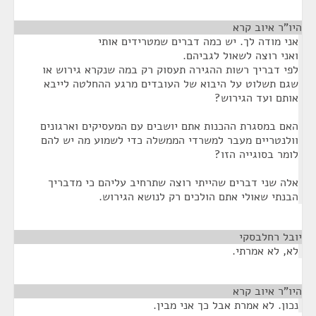
היו"ר איוב קרא
¶
אני מודה לך. יש כמה דברים שמטרידים אותי
ואני רוצה לשאול לגביהם.
לפי דבריך רשות ההגירה תעסוק רק במה שנקרא גירוש או
שגם תשלוט על היבוא של העובדים מרגע ההחלטה לייבא
אותם ועד הגירוש?
האם במסגרת ההכנות אתם יושבים עם המעסיקים וארגונים
וולנטריים מעבר למשרדי הממשלה כדי לשמוע מה יש להם
לומר בסוגייה הזו?
אלה שני דברים שהייתי רוצה שתרחיב עליהם כי מדבריך
הבנתי שאולי אתם הולכים רק לנושא הגירוש.
יובל רחלבסקי
¶
לא, לא אמרתי.
היו"ר איוב קרא
¶
נכון. לא אמרת אבל כך אני מבין.