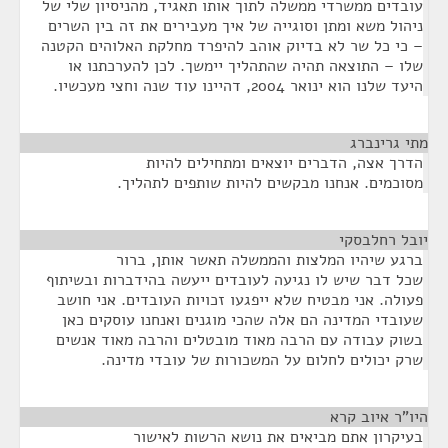
עובדים ממשרדי ממשלה לתוך אותו תאגיד, מהניסיון שלי של
ניהול משא ומתן וסוגייה של איך מעבירים את זה בין השרים
– כי כל שר לא בדיוק אוהב להיפרד מחלקת האלוהים הקטנה
שלו – התוצאה תהיה שהתהליך יימשך. לכן להערכתנו או
היעד שלנו הוא ינואר 2004, דהיינו עוד שנה וחצי מעכשיו.
מתי גרינברג
¶
הדרך אצה, הדברים יוצאים ומתחילים להיות
מסוכמים. אנחנו מבקשים להיות שותפים לתהליך.
יובל רחלבסקי
¶
ברגע שיהיו המלצות והממשלה תאשר אותן, ברור
שכל דבר שיש לו נגיעה לעובדים ייעשה בהידברות ובשיתוף
פעולה. אני מבטיח שלא ייפגעו זכויות העובדים. אני חושב
שעובדי המדינה הם אלה שהכי מוגנים ואנחנו עוסקים כאן
בשוק עבודה עם הרבה מאוד מובטלים והרבה מאוד אנשים
שרק יכולים לחלום על המשכורות של עובדי מדינה.
היו"ר איוב קרא
¶
בעיקרון אתם מביאים את נושא הרשות לאישור