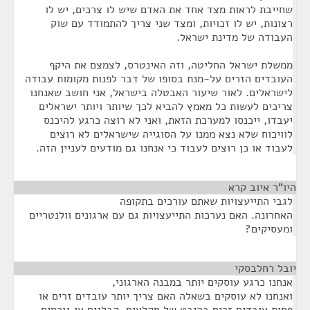
שחייבת לראות מצד אחד את האדם שיש לו צרכים, יש לו
רצונות, יש לו זכויות, ומצד שני צריך להתמודד עם שוק
העבודה של מדינת ישראל.
ממשלת ישראל החליטה, וזה האינטרס, לצמצם את היקף
העובדים הזרים על-מנת בסופו של דבר לפנות מקומות עבודה
לישראלים. לאור שיעור האבטלה בישראל, אני חושב שאנחנו
צריכים לעשות כל מאמץ להביא לכך שיותר ויותר ישראלים
יעבדו, ייכנסו למערכת הזאת, ואני לא רוצה כרגע להיכנס
לוויכוח שלא נצא ממנו על הסוגייה שישראלים לא רוצים
לעבוד או כן רוצים לעבוד כי אנחנו גם מודעים לעניין הזה.
היו"ר איוב קרא
¶
לגבי התייעצויות שאתם עורכים בתקופה
האחרונה. האם נערכות התייעצויות גם עם ארגונים וולנטריים
ומעסיקים?
יובל רחלבסקי
¶
אנחנו כרגע עוסקים יותר במבנה הארגוני,
ואנחנו לא עוסקים בשאלה האם צריך יותר עובדים זרים או