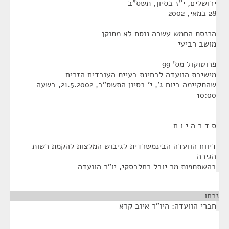
ירושלים, י"ז בסיון, תשס"ב
28 במאי, 2002
הכנסת החמש עשרה נוסח לא מתוקן
מושב רביעי
פרוטוקול מס' 99
מישיבת הוועדה לבחינת בעיית העובדים הזרים
שהתקיימה ביום ג', י' בסיון התשס"ב, 21.5.2002, בשעה
10:00
ס ד ר ה י ו ם
דיווח הוועדה הבינמשרדית לגיבוש המלצות להקמת רשות
הגירה
בהשתתפות מר יובל רחלבסקי, יו"ר הוועדה
נכחו
חברי הוועדה: היו"ר איוב קרא