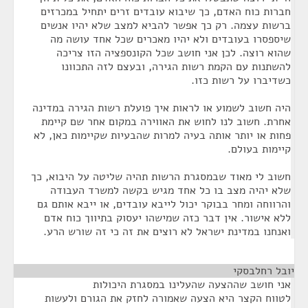
חברות כוח האדם, כך שיבוא עובדים זרים יתחיל במכרזים
ברשות עצמה. רק כך אפשר להביא למצב שלא יהיו אנשים
שיספסרו בעובדים ולא יהיו מאכרים שכל אחד עושה מה
שהוא רוצה. לכן אני חושב שכל הקונספציה הזו צריכה
להשתנות עם הקמת רשות הגירה, ובעצם לזה התכוונו
כשדיברו על רשות כזו.
היה חשוב לשמוע או לראות איך פועלת רשות הגירה במדינה
אחרת. חשוב לנו לחוש את האווירה במקום אחר שם קיימת
פחות או יותר אותה בעיה למרות שהבעיות שקיימות כאן, לא
קיימות בעולם.
חשוב לי מאוד שבמסגרת הרשות תהיה שליטה על היבוא, כך
שלא יהיה מצב בו כל אחד מגיש בקשה למשרד העבודה
והרווחה ומחר בבוקר יכול לייבא עובדים, או ייבא אותם גם
ללא אישור. אין דבר כזה שמישהו יעסוק בתיווך כוח אדם
ואנחנו במדינת ישראל לא רוצים את זה כי זה שורש הרע.
יובל רחלבסקי
¶
אני חושב שההצעה שהעלינו במסגרת היכולות
לטווח הקצר היא הצעה שאמורה לחזק את הגורם ולעשות