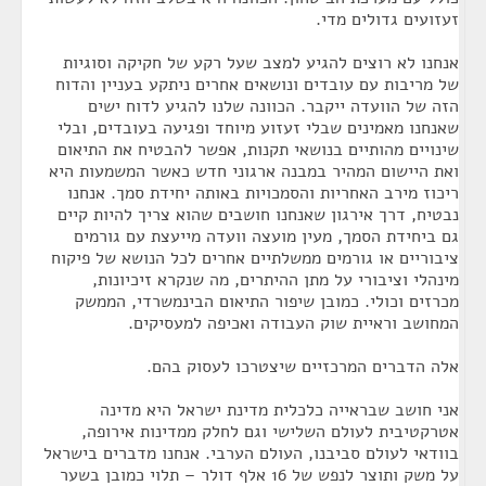
זעזועים גדולים מדי.
אנחנו לא רוצים להגיע למצב שעל רקע של חקיקה וסוגיות
של מריבות עם עובדים ונושאים אחרים ניתקע בעניין והדוח
הזה של הוועדה ייקבר. הכוונה שלנו להגיע לדוח ישים
שאנחנו מאמינים שבלי זעזוע מיוחד ופגיעה בעובדים, ובלי
שינויים מהותיים בנושאי תקנות, אפשר להבטיח את התיאום
ואת היישום המהיר במבנה ארגוני חדש כאשר המשמעות היא
ריכוז מירב האחריות והסמכויות באותה יחידת סמך. אנחנו
נבטיח, דרך אירגון שאנחנו חושבים שהוא צריך להיות קיים
גם ביחידת הסמך, מעין מועצה וועדה מייעצת עם גורמים
ציבוריים או גורמים ממשלתיים אחרים לכל הנושא של פיקוח
מינהלי וציבורי על מתן ההיתרים, מה שנקרא זיכיונות,
מכרזים וכולי. כמובן שיפור התיאום הבינמשרדי, הממשק
המחושב וראיית שוק העבודה ואכיפה למעסיקים.
אלה הדברים המרכזיים שיצטרכו לעסוק בהם.
אני חושב שבראייה כלכלית מדינת ישראל היא מדינה
אטרקטיבית לעולם השלישי וגם לחלק ממדינות אירופה,
בוודאי לעולם סביבנו, העולם הערבי. אנחנו מדברים בישראל
על משק ותוצר לנפש של 16 אלף דולר – תלוי כמובן בשער