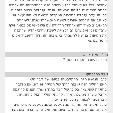
פחות עובדים זרים בהיבט של חקלאים, קבלנים או גורמים
אחרים. כדי לא לעמוד כרגע בשלב הזה בהתלבטות מה צריכה
להיות המדיניות בזיהוי הבעיות, אנחנו עובדים ברמת כותרות.
לכן הוועדה עובדת במרבית המקרים וכמעט לא התייעצה או
לא הביאה גורמים אחרים למעט האפשרות שנתנו לעיריית
תל-אביב כעיר "המארחת" הגדולה עם פלוס-מינוס כמאה אלף
עובדים וכן איפשרנו גם לנציגת לשכת עורכי-הדין שריכזה
את הטיפול בנושא להשתתף בישיבות הוועדה ולהעביר אלינו
חומר בנושא.
היו"ר איוב קרא
¶
מתי לדעתכם תקום הרשות?
יובל רחלבסקי
¶
לגבי הנושא הזה, ההתלבטות בסופו של דבר היא
האם ההליך הזה יעבור הליך של חקיקה או לא. אם מדובר
ביחידה שתישאר בסופו של דבר בתוך משרד הפנים לדוגמה
או כל משרד ממשלתי אחר, לדעתי ההליך יכול להיות יותר
קצר וניתן לגמור את כל השינויים
כולל תיקוני חקיקה עד שנת 2003 ובשנת 2003 ניתן להקים
את זה. אם הדבר כרוך בהצעת חוק ואם הדבר כרוך בהוצאת