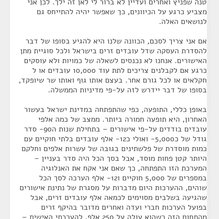
טנה שפניץ ואחרים ועדיין לא ברור לי לאן זה ילך. לכן אני
מצביע כרגע על הכיוונים, כך שאפשר יהיה להתייחס גם
לנושאים האלה.
אם אני צריך לסכם, הכוונה שלנו היא להגיע בסופו של דבר
להסדרת העסקה שדל עובדים זרים בישראל ולכל סוגיית מתן
האישורים. אנחנו לא נכנסים לשאלה של כמויות ולא עוסקים
כרגע אם לקבלנים צריכים לתת עוד 10,000 עובדים או ל
חקלאים או לכל גורם אחר. בעצם אותו גוף ואותו שר שיופקד,
בסופו של דבר יידרש לזה על-פי מדיניות הממשלה.
באופן כללי, התופעה, כפי שהתפתחה במדינת ישראל בעשור
האחרון, היא תופעה חמורה ביותר. ממצב של כמה אלפי
עובדים בודדים על-פי אישורים – בתחילת שנות ה90- סדר
גודל של כ5,000- ואולי כ12- אלף עובדים בלתי חוקיים עם
כמות מוסדרת של פלשתינים בגובה של עשרות אלפים וחלקם
היותר קטן פחות מוסד, אבל בסך הכל היה סדר בעניין –
המערכת הזו התפתחה, כך שאם אני אקח את האנלוגיה
במספרים של 5,000 חוקיים ו12- אלף הערכה לסך הכל
שוהים, ההערכות היום מדברות על מסגרת של נתינת אישורים
שהגיעה בשלבים מסוימים לכמאה אלף עובדים זרים, אבל
בפועל הערכות חברי ועדה ואחרים מדובר בהיקף זרים
מהתחום הזה כשהוא עולה על 250 אלף. להערכתי האישית –