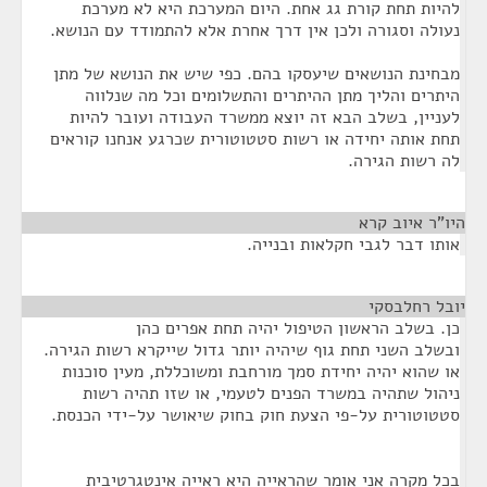
להיות תחת קורת גג אחת. היום המערכת היא לא מערכת
נעולה וסגורה ולכן אין דרך אחרת אלא להתמודד עם הנושא.
מבחינת הנושאים שיעסקו בהם. כפי שיש את הנושא של מתן
היתרים והליך מתן ההיתרים והתשלומים וכל מה שנלווה
לעניין, בשלב הבא זה יוצא ממשרד העבודה ועובר להיות
תחת אותה יחידה או רשות סטטוטורית שכרגע אנחנו קוראים
לה רשות הגירה.
היו"ר איוב קרא
¶
אותו דבר לגבי חקלאות ובנייה.
יובל רחלבסקי
¶
כן. בשלב הראשון הטיפול יהיה תחת אפרים כהן
ובשלב השני תחת גוף שיהיה יותר גדול שייקרא רשות הגירה.
או שהוא יהיה יחידת סמך מורחבת ומשוכללת, מעין סוכנות
ניהול שתהיה במשרד הפנים לטעמי, או שזו תהיה רשות
סטטוטורית על-פי הצעת חוק בחוק שיאושר על-ידי הכנסת.
בכל מקרה אני אומר שהראייה היא ראייה אינטגרטיבית