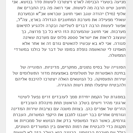
מניעה בשערי הכניסה לארץ ויצטרכו לעשות סדר בנושא. אני
חושב שיש הרבה מה לעשות. אני רואה פה בין החברים את
אלוף (מיל) יהודה שגב ואני חושב שכראש אכ"א וכמערכת
שאולי מפעילה את מערכת המחשבים הגדולה בארץ, צה"ל,
אפשר לעשות הרבה דברים לשליטה ובקרה ולהגיע לתיאום
מערכות. אני חושב שהמערכת הזו היא כל כך פרוצה, כך
שעצוב לראות את ישראל 2000 פלוס עם מערכת שאינה
סגורה. אני לא בא עכשיו להאשים גורם זה או אחר אלא
תאמינו לי שהאשמה נופלת בסופו של דבר על כולנו במשרדי
הממשלה.
הסוגייה של בסיס נתונים, מחקרים, מדיניות. הסוגייה של
בחינת האפשרות של תשלומים באמצעות מדור התשלומים של
שירות התעסוקה. כל הנושאים האלה יצטרכו להיכנס אליהם
ולהבטיח שיפעלו תחת רשות ההגירה.
במסגרת של הקמת יחידת סמך לעובדים זרים נפעל לשינוי
ארגוני מהיר וישים בשלב הראשון תחת מינהלת העובדים
הזרים של אפרים כהן. בצוות משנה עם נציבות שירות המדינה
וגורמים אחרים כבר ישבנו לתכנן את היקפי המשרות, העברת
גורמים, כאשר הצד המשפטי בדק את הנושא של סמכויות או
תקנות כדי להבטיח את רמות התיאום בין המשרדים השונים,
כולל עם מערכת הביטחון. הכוונה היא בשלב הזה לא לעשות