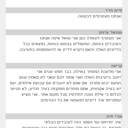
חיים חדד
¶
אנחנו מצטרפים לבקשה.
שמואל ערמון
¶
אני מצטרף לשאלה וגם אני שואל איפה אנחנו
העובדים בשטח, המטפלים בנושא בשטח, נמצאים בכל
הדיונים האלה והאם ניקרא לדיון או להשתתפות בחשיבה.
קריאה
¶
אני מלשכת המסחר באילת. כבר חמש שנים אני
יושב בישיבות האלה ואני אומר לכם שאני לא מאמין שגם
הפעם יבוא פתרון. אם אתם לא יושבים עם קבוצת אילתים, שם
יש בעיה אקוטית, אתם מוסרים מסקנות בעוד חודש, לא תגיעו
לכלום כי אילת שונה לחלוטין מכל מקום אחר. אני מציע
שתקיימו עוד דיונים ותשמעו את כל הגורמים.
אורי חיון
¶
איך יתייחס גוף הסמך הזה לעובדים הבלתי
חוקיים, כי בעצם הם אלה שמהווים איום בכך שנשארים