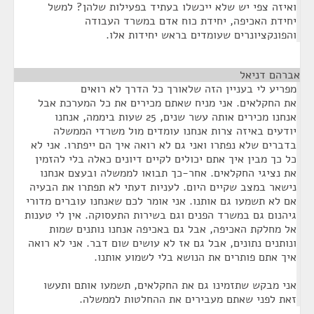
ואיזה צפי יש שלא ייכשלו בעתיד בפעילות שלהן? למשל
יחידת האכיפה, יחידת כוח אדם במשרד העבודה
והפונקציונרים שעומדים בראש יחידות אלו.
אברהם דניאל
¶
מפריע לי בעניין הזה שלאורך כל הדרך לא רואים
את החקלאים. אני מניח שאתם מכירים את כל המערכת אבל
אנחנו מכירים אותה עשר שנים, 25 שעות ביממה, אנחנו
יודעים באיזה צרות אנחנו עומדים מול משרדי הממשלה
בדברים שלא נפתרו ואני גם לא רואה איך הם ייפתרו. אני לא
כל כך מבין איך אתם יכולים לקיים דיונים כאלה בלי להזמין
את נציגי החקלאים. אחר-כך תבואו לממשלה ובעצם אנחנו
נישאר במצב שקיים היום. לעניות דעתי לא תפתרו את הבעיה
אם לא תשמעו גם אותנו. אני אומר לכם שאנחנו עוברים מדורי
גיהנום גם במשרד הפנים וגם בשירות התעסוקה. אין לי טענות
אל מחלקת האכיפה, אבל גם באכיפה אנחנו נותנים שמות
ונותנים נתונים, אבל גם אז לא עושים שום דבר. אני לא רואה
איך אתם פותרים את הנושא בלי לשמוע אותנו.
אני מבקש שתזמינו גם את החקלאים, תשמעו אותם ותעשו
זאת לפני שאתם מעבירים את ההחלטות לממשלה.