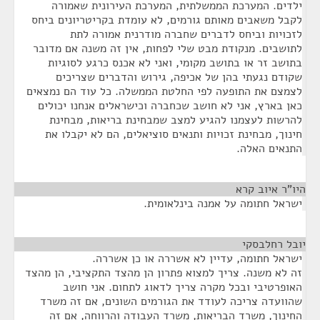
ילדים. המערכת הממשלתית, המערכת העירונית שאמורה
לקבל משאבים מאותם גורמים, לא עומדת בקריטריונים ביחס
לזכויות וביחס לדברים שחברה מודרנית אמורה לתת
לתושבים. מנקודת מבט שלי לפחות, אין זה משנה אם מדובר
בתושב זר או בתושב מקומי, ואני לא אכנס כרגע לסוגיות
שקודם נגעתי בהן של אכיפה, גירוש והדברים שצריכים
לצמצם את התופעה לפי החלטת הממשלה. כל עוד הם נמצאים
כאן בארץ, אני לא חושב שכחברה וכישראלים אנחנו יכולים
להרשות לעצמנו להגיע למצב שמבחינת בריאות, מבחינת
חינוך, מבחינת זכויות ותנאים סוציאלים, הם לא יקבלו את
התנאים האלה.
היו"ר איוב קרא
¶
ישראל חתומה על אמנה בינלאומית.
יובל רחלבסקי
¶
ישראל חתומה, עדיין לא אשררה או כן אשררה.
זה לא משנה. צריך למצוא פתרון הן מהצד התקציבי, הן מהצד
האופרטיבי ובכל מקרה צריך לדאוג לתחום. אני חושב
שהוועדה צריכה לעודד את הגורמים השונים, אם זה משרד
החינוך, משרד הבריאות, משרד העבודה והרווחה, אם זה