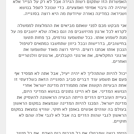
האפשרות הזו שתקום רשות הגירה אבל לא רק על הנייר אלא
שיהיה לה גיבוי אמיתי ואמצעים. כדי שנוכל לטפל בנושא
ושניראה כמדינה נאורה שיודעת מה היא רוצה בסוגייה.
אני מבקש מכם לפני שאתם מביאים את ההמלצות לממשלה
לקרוא לכל ארגון מהיושבים פה וגם כאלה שלא יושבים פה על
מנת לשמוע אותו. ככל שתשמעו גורמים, כך פחות תטעו
בחישובים, בדרישות ובכל כיוון שתחשבו כמתאים לטיפול
הנכון אותו אנחנו רוצים. הייתי רוצה מאוד שתשמעו את
ארגוני החקלאים, את ארגוני הקבלנים, ארגונים וולנטריים
ואחרים.
יכול להיות שהתהליך לא יהיה יעיל, אבל אתה לא תפסיד אף
פעם אם תשמע עוד דברים סביב הסוגייה הזאת כשלדעתי זו
אחת הבעיות הקשות אתה מתמודדת מדינת ישראל אחרי
הנושא המדיני. אם לא היינו נתונים בנושא המדיני היום,
בעיית העובדים הזרים הייתה הבעיה הראשונה להעסיק את
מדינת ישראל. הפכנו להיות המדינה שנמצאת במקום הראשון
בעולם בה שוהים אנשים באופן לא חוקי. שוויץ נמצאת במקום
הראשון לגבי שהות הזרים בה אבל לא לגבי אלה שהם לא
חוקיים.
הייתי רוצה שתבטלו את כל חברות כוח האדם, את כל תיווך