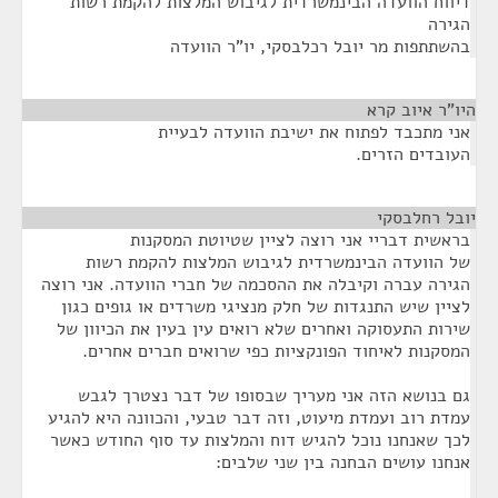
דיווח הוועדה הבינמשרדית לגיבוש המלצות להקמת רשות
הגירה
בהשתתפות מר יובל רכלבסקי, יו"ר הוועדה
היו"ר איוב קרא
¶
אני מתכבד לפתוח את ישיבת הוועדה לבעיית
העובדים הזרים.
יובל רחלבסקי
¶
בראשית דבריי אני רוצה לציין שטיוטת המסקנות
של הוועדה הבינמשרדית לגיבוש המלצות להקמת רשות
הגירה עברה וקיבלה את ההסכמה של חברי הוועדה. אני רוצה
לציין שיש התנגדות של חלק מנציגי משרדים או גופים כגון
שירות התעסוקה ואחרים שלא רואים עין בעין את הכיוון של
המסקנות לאיחוד הפונקציות כפי שרואים חברים אחרים.
גם בנושא הזה אני מעריך שבסופו של דבר נצטרך לגבש
עמדת רוב ועמדת מיעוט, וזה דבר טבעי, והכוונה היא להגיע
לכך שאנחנו נוכל להגיש דוח והמלצות עד סוף החודש כאשר
אנחנו עושים הבחנה בין שני שלבים: