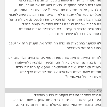
מה שקורה כרגע הוא שהחרב מכל הכיוונים מונפת כלפי
העובדים הזרים החוקיים. רוצים להשוות את השכר, מס
גולגולת, על מי מטילים את העניין? על העובדים החוקיים,
אבל יש 300 אלף עובדים לא חוקיים. את האכיפה קשה לאכוף
כנגד הבלתי חוקיים כי הם מכירים את הפטנטים. אם לא נייצר
פה תהליך שתהיה לנו פה יחידה שיודעת באמת לטפל
במהגרים הבלתי חוקיים – לא בעובדים הזרים החוקיים –
בסופו של דבר לא עשינו שום דבר.
לא שמענו בהמלצות הוועדה מה יסדר את העניין הזה או יטפל
בסוג הזה של העובדים.
לנו יש בעיית תדמית קשה מאוד. מציגים ארבעים אלף עובדים
זרים במדינת ישראל כאילו הם הבעיה המרכזית לאי-פתרון
בעיית האבטלה. איפה המשוואה? 300 אלף מהגרים בלתי
חוקיים שהם בעיית האבטלה אל מול ארבעים אלף איש
שעובדים על הפיגומים?
עדי לקסר
¶
הבנתי שייקחו יחידות שקיימות כרגע במשרד
העבודה, במשרד הפנים וכולי ויכניסו אותן לרשות ההגירה.
האם בתכנון יש התייחסות לכישלון אותן יחידות עד היום,