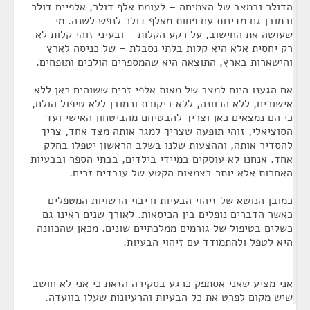
הדולר ובמצב של הצמיחה – לעומת אלף דולר, אלפיים דולר
וכמובן גם מדינות עם פחות מאלף דולר לנפש לשנה. מי
שעושה את החישוב, על רקע הקלות – ובעיני זוהי קלות לא
רק יחסית אלא היא קלות בלתי נסבלת – של כניסה לארץ
והישארות בארץ, התוצאה היא שהמספרים הולכים ותופחים.
אם הגענו היום למצב של מאות אלפי זרים ששוהים כאן ללא
אישורים, ללא הכוונה, ללא ביקורת וכמובן ללא טיפול הולם,
כי הם נמצאים כאן וצריך להבטיחם מהביטחון האישי ועד
הסוציאלי, זוהי תופעה שצריך למגר אותה מצד אחד, צריך
להסדיר אותה, וההצעות שלנו בשלב הראשון יטפלו בחלק
אחד. אנחנו לא עוסקים במיידי בילדים, בבתי הספר ובבעיות
האחרות אלא יותר בצמצום הקטע של עובדים זרים.
כמובן הנושא של זיהוי הבעיות וריבוי הרשויות המטפלים
כאשר הדברים נופלים בין הכיסאות. לאורך שנים ראינו גם
כשלים בטיפול של גורמים ממלכתיים שונים. מכאן שהכוונה
היא לטפל ולהתמודד עם זיהוי הבעיות.
אני מציע שאני אסתפק כרגע בסקירה הזאת כי אני לא חושב
שיש מקום לפרט את כל הבעיות והרעיונות שעלו בוועדה.