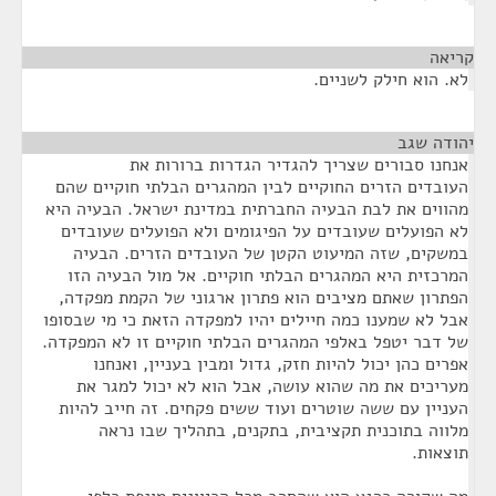
קריאה
¶
לא. הוא חילק לשניים.
יהודה שגב
¶
אנחנו סבורים שצריך להגדיר הגדרות ברורות את
העובדים הזרים החוקיים לבין המהגרים הבלתי חוקיים שהם
מהווים את לבת הבעיה החברתית במדינת ישראל. הבעיה היא
לא הפועלים שעובדים על הפיגומים ולא הפועלים שעובדים
במשקים, שזה המיעוט הקטן של העובדים הזרים. הבעיה
המרכזית היא המהגרים הבלתי חוקיים. אל מול הבעיה הזו
הפתרון שאתם מציבים הוא פתרון ארגוני של הקמת מפקדה,
אבל לא שמענו כמה חיילים יהיו למפקדה הזאת כי מי שבסופו
של דבר יטפל באלפי המהגרים הבלתי חוקיים זו לא המפקדה.
אפרים כהן יכול להיות חזק, גדול ומבין בעניין, ואנחנו
מעריכים את מה שהוא עושה, אבל הוא לא יכול למגר את
העניין עם ששה שוטרים ועוד ששים פקחים. זה חייב להיות
מלווה בתוכנית תקציבית, בתקנים, בתהליך שבו נראה
תוצאות.