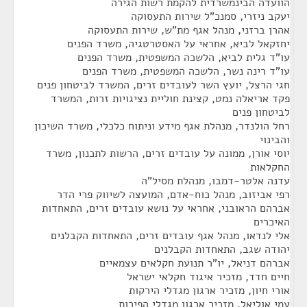
הוועדה הבינמשרדית להקמת רשות הגירה
יעקב ניזרי, סמנכ"ל שירות התעסוקה
אהרן ברזני, מנהל אגף מת"ש, שירות התעסוקה
יחזקאל לביא, אחראי על האסטרטגיה, משרד הפנים
עו"ד גלית לביא, הלשכה המשפטית, משרד הפנים
עו"ד רינה נשר, הלשכה המשפטית, משרד הפנים
חגי הרצל, יועץ השר לעובדים זרים, המשרד לביטחון פנים
פקד אריאלה נמט, קצינת חוליית נציגויות זרות, המשרד
לביטחון פנים
רחל הולנדר, מנהלת אגף מידע וניתוח כלכלי, משרד השיכון
והבינוי
יוסי אורן, ממונה על עובדים זרים, הרשות לתכנון, משרד
החקלאות
עדנה אלטר-דמבו, מנהלת מסיל"ה
רפי אביזוב, מנהל כוח-אדם, המועצה לשיווק פרי הדר
אברהם הראובני, אחראי על נושא עובדים זרים, התאחדות
האיכרים
אלי לנדאו, מנהל אגף עובדים זרים, התאחדות הקבלנים
יהודה שגב, התאחדות הקבלנים
אברהם דניאל, יו"ר תנועת חקלאים עצמאיים
חיים חדד, מזכיר איגוד חקלאי ישראל
אורי חיון, מזכיר ארגון מגדלי הירקות
עמי אוליאל, מזכיר ארגון מגדלי הפירות