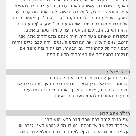
בארץ. כשנגמרת האשרה לאותו עובד, המעביד חייב להוציא
אותו החוצה כדי לקבל אשרה חדשה. למד אותי מה קורה עם
ה300- אלף עובדים בלתי חוקיים. אני לא כל כך מאמין בכוח
של הרשות שתוכל לפתור את הבעיה של 300 אלף העובדים
הלא חוקיים, אבל לפחות אני רוצה ללמוד מקרוב את כל
הנקודות שאותנו מטרידות ואיך אנחנו מתמודדים אתן. אני
חושב שאם תשמעו את הגורמים השונים, יהיו לכם כלים ויהיה
לכם יותר קל להתמודד עם הבעיה. לנו יהיה נוח מאוד אם
תצליחו להתמודד עם העובדים הלא חוקיים.
מיכל פינצ'וק
¶
הזכירו כאן את נושא זכויות הקהילה הזרה
השוהה בישראל. בין המשרדים שהזכירו כאן לא הזכירו את
משרד הבריאות, משרד החינוך, אותם משרדים שנוגעים
בוועדה ואמורים להיות מעורבים בעתיד.
היו"ר איוב קרא
¶
אני רוצה לומר לכם שכל דבר חדש הוא דבר
שבדרך כלל עד שמתפתח, יש לו מה שנקרא קשיי לידה או
קשיים בארגון אותו הגוף. לא תהיה ברירה אלא לגבות את