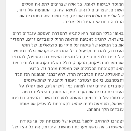
המוסד לביטוח לאומי, כל אלה שצריכים לתת את הסלים
השונים, שצריכים לדאוג לנושא הזה כי התופעות של דיור,
של אלימות ואלמנטים אחרים, אני חושב שהם מסכנים את
החברה ובוודאי באזור תל-אביב.
באופן כללי הכוונה היא להגיע להסדרת העסקת עובדים זרים
בישראל, להגיע לאכיפת הוראות החוק לעובדים זרים, להסדיר
את כל הנושא של פיקוח על חוקי מן סוציאלים, של חוקי
העבודה, להגביר ולפעול בכל הסוגייה שנקראת גילוי וגירוש
של זרים בלתי חוקיים, כל סוגיית המשמורת והטיפול, להרחיב
את מערכת הפיקוח, הבקרה, כולל הטלת הקנסות ולהוריד את
האטרקטיביות הכלכלית של העסקת עובד זר. ברגע
שהאטרקטיביות הכלכלית תרד, להערכתנו התופעה הזו תלך
ותצטמצם, כי אם יצטרכו לעמוד ולהבטיח שהתשלומים
לעובדים הזרים יהיו לפחות כמו לישראלים, ואם יטילו על
העובדים הזרים את הערבויות, הקנסות, ההיטלים ברמה
שבסופו של דבר תיתן התאמה למערכת השכר הרצויה במדינת
ישראל, התוצאה תהיה שהאטרקטיביות להעסיק את אותם
עובדים תלך ותפחת.
יצטרכו להרחיב ולטפל בנושא של סמכויות על-פי פקודת
המשטרה. את נושא מערכת המחשוב הזכרתי, את כל הצד של