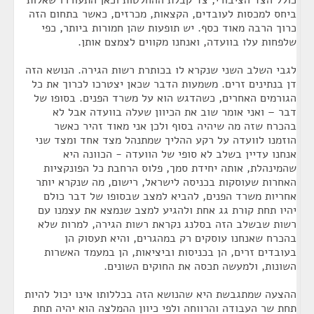
כולל הצד הציבורי, צד קבלת ההחלטות וכאן התעוררו שאלות
ביחס למכסות לעובדים, הקצאות, מכרזים, כאשר בתחום הזה
כרוך הרבה מאוד כסף. יש תופעות שהן חמורות ביותר, כפי
שלפחות עלו בוועדה, ואנחנו מקווים לצמצם אותן.
לגבי השלב השני שנקרא לו בכותרת רשות הגירה. הנושא הזה
דן בנתינים זרים. משמעות הדבר שכאן יצטרכו לכרוך את כל
הגורמים האחרים, כשהדגש הוא על משרד הפנים. בסופו של
דבר – ואני אומר שוב את הכיוון שעלה בוועדה אבל לא
בהכרח שזה מה שיהיה בסוף ולכן אני מאוד זהיר כאשר
הוזמנו לוועדה על רקע ההליך שמתנהל מצד אחד ומצד שני
אנחנו עדיין בשלב לא סופי של הוועדה - הכוונה היא
שהמינהלת, אותה יחידת סמך, פלוס הרחבת כל הפונקציות
האחרות שעוסקות בכניסה לישראל, רישום, מה שנקרא יותר
אחריות משרד הפנים, להביא למצב שבסופו של דבר כולם
יהיו תחת קורת גג אחת ולהגיע למצב שנמצא את עצמנו עם
רשות שבשלב הזה בסלנג נקראת רשות הגירה, למרות שלא
בהכרח שאנחנו עוסקים רק במהגרים, והיא תעסוק הן
בעובדים זרים, הן בכניסות וביציאות, הן במעמד האשרות
השונות, ולמעשה תכסה את החוקים השונים.
ההצעה שמתגבשת היא שהנושא הזה בכללותו אינו יכול להיות
תחת שר העבודה והרווחה ולפי כיוון ההמלצה הוא יהיה תחת