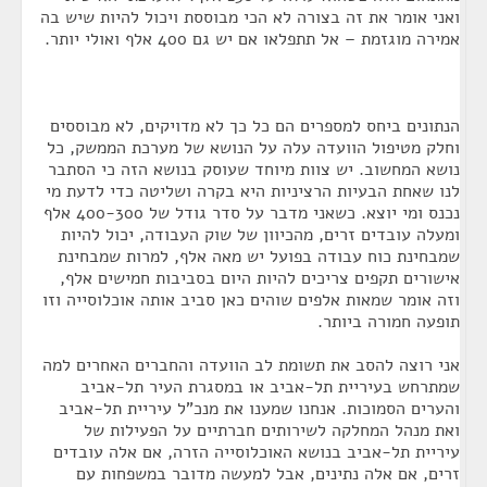
ואני אומר את זה בצורה לא הכי מבוססת ויכול להיות שיש בה
אמירה מוגזמת – אל תתפלאו אם יש גם 400 אלף ואולי יותר.
הנתונים ביחס למספרים הם כל כך לא מדויקים, לא מבוססים
וחלק מטיפול הוועדה עלה על הנושא של מערכת הממשק, כל
נושא המחשוב. יש צוות מיוחד שעוסק בנושא הזה כי הסתבר
לנו שאחת הבעיות הרציניות היא בקרה ושליטה כדי לדעת מי
נכנס ומי יוצא. כשאני מדבר על סדר גודל של 400-300 אלף
ומעלה עובדים זרים, מהכיוון של שוק העבודה, יכול להיות
שמבחינת כוח עבודה בפועל יש מאה אלף, למרות שמבחינת
אישורים תקפים צריכים להיות היום בסביבות חמישים אלף,
וזה אומר שמאות אלפים שוהים כאן סביב אותה אוכלוסייה וזו
תופעה חמורה ביותר.
אני רוצה להסב את תשומת לב הוועדה והחברים האחרים למה
שמתרחש בעיריית תל-אביב או במסגרת העיר תל-אביב
והערים הסמוכות. אנחנו שמענו את מנכ"ל עיריית תל-אביב
ואת מנהל המחלקה לשירותים חברתיים על הפעילות של
עיריית תל-אביב בנושא האוכלוסייה הזרה, אם אלה עובדים
זרים, אם אלה נתינים, אבל למעשה מדובר במשפחות עם