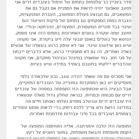
סדר בעניין כך שלפחות בתחום של טיפול בעובדים זרים אני
חושב שאפשר יהיה לראות את התפנית אם נקבל גם את
המשאבים, גם תבוצע פעולת המחשוב, העברת הפונקציות,
הגברת כמות המפקחים גם בתחום של פיקוח השיטור וגם
שינוי בכל סוגיית המשמורת, המעצרים, ההרחקה וכולי. אני
חושב שמה שקורה בשנים האחרונות בתחום הזה אינו מספק.
הנושא של כשלים באופן טבעי עלה ויש ביקורת. אני מקווה
שיש כאן איזשהו שינוי. אני לא עוסק כרגע בשאלה של אנשים
כאלה ואחרים, זה גם לא מתפקידי כרגע, אלא הדברים ייבחנו
על פני זמן. כמי שמאמין במינהל ובניהול מתקדם, אני מקווה
שהדברים יילקחו בחשבון בעתיד במידה שיש בעיות.
אני מסכים עם מה שאמר יהודה שגב. נכון שלכאורה כלפי
מעסיקים יש כאן התמקדות בסוגייה של העובדים החוקיים,
אבל הבעיה היא שהתופעה הזו התפתחה במסווה של עובדים
זרים עם מכסות וכמויות. כנראה שחלק גדול מאלה שנשארו
היו עובדים זרים שבשלב מסוים נעלמו ואנחנו חיים פה
במדינה הזאת ולא צריך ללכת רחוק כדי לראות אותם עומדים
בצמתים ועובדים בכל מיני עבודות מזדמנות ואחרות.
התופעה הזו הלכה והתרחבה. אליה התווספה התופעה של
הקמת משפחות והבאת משפחות, במשך השנים על רקע
הקהילה שהלכה והתפתחה כאשר אז התחילו להגיע קבוצות