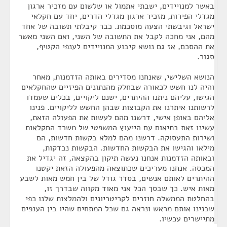
באשר למנויידים, ישבתי אתמול או שלשום עם מזכיר ארגון
מגדלי הפירות, מזכיר ארגון מגדלי הדרים, יחד עם חקלאי
ישראל וגיבשתי הצעה מוסכמת. כבר קיבלתי תשובה של אחד
מהם, אני מחכה לקבל את התשובה של השני, ואם השני מאשר
את ההסכם, אז גם נושא קיבוע המנויידים לענפי הקטיף,
סגור.
הנושא השלישי, שאנחנו מסדירים באותה הזדמנות, מאחר
והיה לנו חשש לכאורה שבחלק מהנתונים הפיזיים שהחקלאים
הגישו, עליהם ניתנו ההיתרים, ישנם ליקויים, בכלים שעמדו
לרשותנו איתרנו את הקבוצות שבהן החשש לליקויים. פנינו
אליהם באופן אישי, דרשנו מהם לעשות את הפעולה הזאת,
עשינו זאת בתיאום עם הייעוץ המשפטי של משרד החקלאות
ושירות התעסוקה. דרשנו מהם למלא בקשות חדשות, הם
מילאו והגישו את הבקשות החדשות. הבקשות נבדקות,
ובאותה הזדמנות אנחנו נעשה תיקון בהקצאה, זה יגדיל את
המכסה. אנחנו מעריכים שכתוצאה מהפעולה הזאת יקטנו
ההיתרים לאותם אנשים, בסדר גודל של בין חמש מאות לשבע
מאות איש. כך שבסך הכל אני מאוד מקווה שבדרך זו,
בהחלטת הממשלה חוזרים לקריטריונים ולהמלצות שלנו כפי
שבנינו אותם מראש ונראה גם שכל המתחים שהיו בין הענפים
מתיישרים עכשיו.