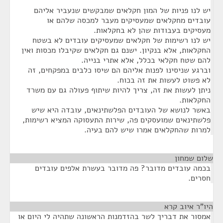
יש לנו פניות של המון חקלאים שמבקשים שנעביר אליהם
עובדים מחקלאים שמעסיקים מעבר למכסה שלהם או
מעסיקים בעבודות שהן לא בחקלאות.
יש לנו רשימות של חקלאים שמעסיקים עובדים לא בשטח
החקלאות, אלא בנקיון. ישנם גם חקלאים שקיבלו מכסות ואין
להם שטח חקלאי בכלל, אלא אתרי בנייה.
וברגע שניסינו לפנות אליהם הם שיסו כלבים במפקחים, זה
לא פשוט לעשות את זה בכוח.
ניתן לעשות את זה, צריך להיות שיתוף פעולה גם עם משרד
החקלאות.
באשר לנושא של העובדים הפלשתינאים, עובדה היא שיש
פלשתינאים שמועסקים פה, שירות התעסוקה המציא רשימות,
למרות שהחקלאים אמרו שיש להם בעיה.
שלום שמחון
¶
בכמה עובדים מדובר? פה מדובר בעשרת אלפים עובדים
חסרים.
היו"ר איוב קרא
¶
אמסור את דבריך לשר בהזדמנות הראשונה שתהיה לי היום או