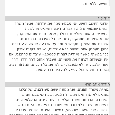
חופש, וללא חג.
דוד לוי
¶
אדוני היושב ראש, אני מבקש ממך את עזרתך, אנשי משרד
הפנים שנמצאים פה, הגברת, דינה דומיניס מהלשכה
המשפטית, אתם שולטים בכולם, אנא, תבינו את המצוקה,
שהיא אמיתית, תתמקדו, נתנו את כל מערכות הפתרונות.
איבדנו את האמון. חקלאי מוותר על ארבעה או ששה עובדים
למען מעסיק אחר וישאר ללא עובדים, יש פה בעיית איזון.
לכן בקשתי לאשר מיידית לפחות ל4000- עובדים להיכנס. אם
אין אפשרות לפתוח את השמיים, אעביר אותם דרך ירדן, דרך
גשר אלנבי, זה לא מסובך, יש לנו את כל הכלים, הנה פה נציג
משרד החוץ שיכול לסייע להעביר דרך עמאן.
היו"ר איוב קרא
¶
נציגת משרד הפנים, אני מקווה שאת מעודכנת, שקיבלנו
נתונים לא מדויקים ממשרד הפנים, בעת שישבנו עם שר
העבודה והרווחה ושר החקלאות בעת הפגנת החקלאים. זה
בעצם מה שגרם למבוכה ואי פתרון הבעיה עד היום הזה.
כפשרה אני הצעתי שנשמע, במשרד הפנים רשומים עובדים