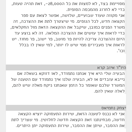
מסויימת בצד, לא למצות את כל ה28,000-, זאת תהיה טעות,
כדי לא לחרוג מהמכסה הסופית.
אני מקווה שעוד שבועיים, שלושה, אפשר לצאת עם ספר
הקצאה חדש, לכל הגופים. מי שיצטרך לתת את ההצרכה, זה
משרד הפנים כמובן, שיקבל את ההקצאה הזאת מול החקלאים,
כדי לראות איך עושים את ההצרכה המלאה. זה לא בוצע עד
היום וההצרכה צריכה להיות פר מושב, פר ישוב, פר מחוז. יש
לראות איך מעבירים ממי שיש לו יותר, למי שאין לו בכלל
וכו'.
היו"ר איוב קרא
¶
הבעיה שלי היא איך אנחנו נתמודד, לאו דווקא בשאלה אם
נייבא עובדים או לא, הבעיה שלנו איך נתמודד עם הטענה של
המשרד שלכם שאומר כל הזמן שאנחנו ניקח מאלה שיש להם,
לאלה שאין להם.
יצחק נחמיאס
¶
אני לא נכנס לטענה הזאת, שירות התעסוקה יוציא הקצאה
חדשה, מבחינתנו זאת הקצאה חדשה לחלוטין. מי שצריך לתת
את ההסבר, שיתן את ההסבר, שירות התעסוקה יתן היתרים.