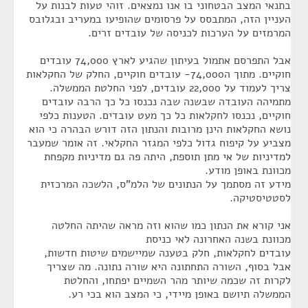
בתנאי המצב הבטחוני בו אנו נמצאים. זוהי טעות לבנות על
העניין הזה, המתבסס על פרסומים שהופיעו במעריב ובגלובס
המרמזים על הערכות לכניסה של עובדים זרים.
אבל התפרסם אתמול בעיתון שהגיע לארץ 74,000 עובדים
חוקיים. מתוך ה74,000- עובדים חוקיים, החלק של החקלאות
צריך לעמוד על 22,000 עובדים, לפני החלטת הממשלה.
מתמיהה העובדה שבשנה שבה נכנסו כל כך הרבה עובדים
חוקיים, נכנסו לחקלאות כל כך מעט עובדים. הטענות כלפי
נושא החקלאות הינן מרובות והנתון הזה דורש הבהרה כי הוא
מצביע על קיפוח גדול כלפי המגזר החקלאי. זה אומר שמעבר
למדיניות של אי מתן תוספת, היתה פה גם מדיניות מקפחת
מכוונת באופן מודע.
מידע זה מסתמך על הנתונים של הלמ"ס, הלשכה המרכזית
לסטטיסטיקה.
אני קורא את הנתון כמו שהוא וזה מראה שהיתה החלטה
מכוונת בשנה האחרונה לאי כניסת
עובדים לחקלאות, חלק בטענה שמיישמים שיטות חדשות,
אבל בסוף, השורה התחתונה היא שורה נתונה. מה שצריך
לקרות זה שכמה שיותר מהר השמיים יפתחו, והחלטת
הממשלה תיושם באופן מיידי, כי המצב הוא בכי רע.