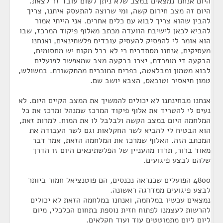
היום אנחנו נמצאים במצב שלא ניתן לשום עובד זר לצאת.
היום זה מצב חירום קשה, ומי שרוצה להתעסק איתנו, צריך
להבין שהוא צריך לבוא עם כלים אחרים. אני הייתי אמור
להביא לכאן לישיבת הוועדה מכתב מאלוף פיקוד המרכז, שבו
הוא אומר לי להפסיק להעסיק עובדים פלשתינאים, ואנחנו
מעסיקים, אנחנו מסתדרים כי לא בכל מקום יש מחסומים,
הבקעה די מופרדת, יצרו בבקעה מצב שמאפשר לפועלים
לבוא מטמון ומבלאטה, כפרים המוכרים מהתקשורת. במשולש,
טמון תיאסיר וטובאס, הצבא יושב שם.
אנחנו מבחינתנו לא יכולים להמשיך את המצב הקיים היום. לא
נעים לי להטריד את אלוף פיקוד המרכז שמנהל ומרכז את כל
המלחמה היום במצב הקשה ולבלבל לו את המוח. למרות זאת,
הוא הבטיח לי להביא לשר החקלאות וגם לשר העבודה את
המכתב הזה. האלוף שמרכז את המלחמה הזאת, אמר דבר
מאוד ברור, תרדו מהעניין של הפלשתינאים היום זו הדרך
שלהם לבצע פיגועים.
4800 הפועלים שכנראה נכנסים, הם פוטנציאל חמור ביותר
לבצע פיגועים ממדרגה ראשונה.
נמצאים עכשיו במלחמה, ואנחנו במלחמה הזאת לא יכולים
להרשות לעצמנו לפתוח חזית נוספת בתחום הכלכלי, מיום
ליום ליום מתמוטטים עוד ועוד חקלאים.