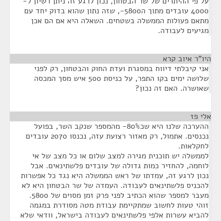
על פי ההיתרים של שר הבטחון, נכון לרגע זה ניתן רשיון ל-
4000 עובדים מתוך ה5800-, שזה נתון שהוא בדוק יחד עם
מתאם פעולות הממשלה בשטחים. השאלה היא אם הם אכן
מגיעים לעבודה.
היו"ר איוב קרא
¶
אני קיבלתי דיווח במסגרת ועדת החוק והבטחון, רק לפני
שלושה ימים בקו התפר, על כניסת 500 איש מסך המכסה
שאושרה. האם זה נכון?
אלי פז
¶
ההערכה שלנו היא שכ80%- מהמספר שנקב השר, בפועל
נכנסים. אתמול, רק מאזור רצועת עזה, נכנסו 2070 עובדים
לחקלאות.
לממשלה יש תוכנית מגירה למצב שלום או כל מצב של אי
לוחמה, להחזיר כמות גדולה של עובדים פלשתינאים. אבל
נכון לרגע זה, עמדתו של ראש הממשלה היא נגד כל אפשרות
להכניס פלשתינאים לעבודה. העמדה של שר הבטחון היא לא
מעבר למספר שהוא הכתיב לפני פרק זמן מסוים של 5800.
זוהי טעות לחשוב שמתקיימת עבודת מטה מסודרת במגמה
להביא עשרות אלפי פלשתינאים לעבודה בישראל, וודאי שלא