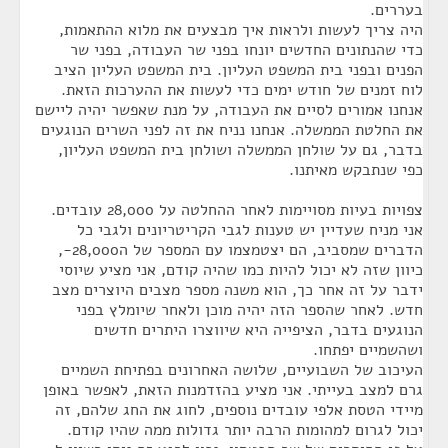
בעררים.
היה צריך לעשות ולראות איך מבצעים את מלוא ההתאמות,
כדי שהנתונים החדשים יונחו בפני שר העבודה, בפני שר
הפנים ובפני בית המשפט העליון. בית המשפט העליון הציב
לוח זמנים של חודש ימים כדי לעשות את ההערכות הזאת.
אנחנו אמורים לסיים את העבודה, על מנת שאפשר יהיה ליישם
את החלטת הממשלה. אנחנו נניח את זה לפני השרים הנוגעים
בדבר, גם על שולחן הממשלה ושולחן בית המשפט העליון,
כפי שנתבקש מאיתנו.
צפויות בעיות מסויימות לאחר ההחלטה על 28,000 עובדים.
אני מניח שעדיין יש טענות לגבי הקריטריונים ולגבי כל
הדברים שמסביב, הם יצטמצמו עם המספר של ה28,000-,
כיוון שזה לא יכול להיות כמו שהיה קודם, אני מציע שיוסי
ידבר על זה אחר כך, הוא משנה מספר מצבים היוצרים מצב
חדש. לאחר שהספר הזה יהיה מוכן ולאחר שיומלץ בפני
הנוגעים בדבר, הציפייה היא שיווצרו היתרים חדשים
ושהשמיים יפתחו.
העיכוב של השבועיים, שלושה האחרונים בפתיחת השמיים
גרם למצב בעייתי. אני מציע בהזדמנות הזאת, לאפשר באופן
מיידי הטסת אלפי עובדים נוספים, לחוג את החג שלהם, זה
יכול לגרום למהומות הרבה יותר גדולות ממה שהיו קודם.