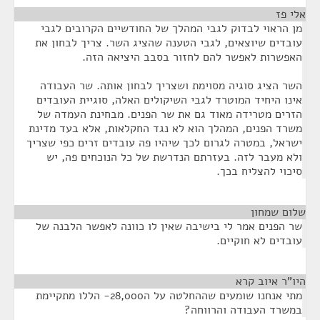
אלי פז
¶
מן הראוי לבדוק לגבי המהלך של החודשיים הקרובים לגבי
עובדים שיוצאים, לגבי הטענה שהציג השר. צריך לבחון את
האפשרות לאפשר להם לחזור בסבב היציאה הזה.
השר הציג סוגיה מסוימת ושצריך לבחון אותה. שר העבודה
אינו היחיד המוטרד לגבי השיקולים האלה, סוגיית העובדים
הזרים מטרידה מאוד גם את שר הפנים. מבחינת העמדה של
משרד הפנים, המהלך הוא לא נגד החקלאות, אלא בעד מדינת
ישראל, במטרה לגרום לכך שיהיו פה עובדים זרים כפי שצריך
ולא מעבר לזה. בעזרתם הנדרשת של כל הנוכחים פה, יש
סיכוי להצליח בכך.
שלום שמחון
¶
שר הפנים אמר לי בישיבה שאין לו כוונה לאפשר הלבנה של
עובדים לא חוקיים.
היו"ר איוב קרא
¶
מתי אנחנו שומעים שההחלטה על ה28,000- הללו מתקיימת
במשרד העבודה והרווחה?