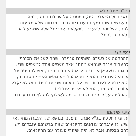
היו"ר איוב קרא
¶
מאז החל המאבק הזה, הממונה על אכיפת החוק, כמה
מהאנשים שמחזיקים בעובדים זרים במכסות שלא מגיעות
להם, הצלחתם להעביר לחקלאים אחרים? אלה שמגיע להם
ולא היה להם?
יוסי ישי
¶
ההחלטה על סגירת השמיים טרפדה ושמה לאל את הסיכוי
להעביר עובד שנמצא מיותר אצל מעסיק אחד למעסיק שני.
דוגמה: מעסיק שמחזיק שישה עובדים היום, ויש לו היתר על
ארבעה עובדים והוא יודע שהחל מאוגוסט השמיים סגורים,
הוא יודע שבעוד חודש יעזבו אותו שני עובדים והוא לא יקבל
אחרים במקומם, הוא לא יעביר עובדים.
ההחלטה על שמיים סגורים גרמה לאילוץ לחקלאים במערכת.
ציפי שינקמן
¶
על פי החלטת בג"ץ אנחנו טיפלנו בנושא של העברה מחקלאי
שיש לו עובדים עודפים לחקלאים שאין ברשותם עובדים ויש
להם מכסות, אבל לא היה שיתוף פעולה עם החקלאים.