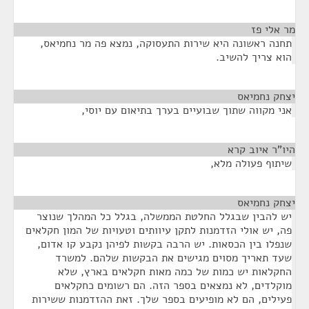
מר אלי פז
¶
תחנה ראשונה היא שירות התעסוקה, נמצא פה מר נחמיאס,
הוא צריך להשיב.
יצחק נחמיאס
¶
אני מקווה שתוך שבועיים בערך בתיאום עם יוסי,
היו"ר איוב קרא
¶
שיתוף פעולה מלא,
יצחק נחמיאס
¶
יש להבין שבגלל החלטת הממשלה, בגלל כל המהלך שנוצר
פה, יש אולי הזדמנות לתקן עיוותים וטעויות של המון חקלאים
שנפלו בין הכסאות. יש הרבה בקשות לפיהן נקבע קו אדום,
שעד תאריך מסוים מגישים את הבקשות שלהם. למשרד
החקלאות יש כמות של כמה מאות חקלאים בארץ, שלא
מוקלדים, לא נמצאים בספר הזה. הם רשומים כחקלאים
פעילים, הם לא מופיעים בספר שלך. זאת ההזדמנות ששירות