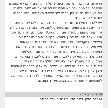
הרשיונות, תתנו רשיונות. בעניין של החקלאים אתם לא נותנים
תשובה, כי הממשלה לא החליטה לסגור את השמיים, לסגור
את השמיים זה שגעון פרטי של משרד העבודה, הוא החליט
לסגור את השמיים.
יש לקחת בחשבון נתון נוסף - בחודש הזה, לקראת הפסח,
יצאו עובדים נוספים, הם נוסעים לחוג את החג שלהם, הם לא
יהיו פה. באופן ממוחזר אם יש 18,000 עובדים, זה אומר שכל
חודש אלף נוסעים לחוץ לארץ. בקצב שאתם סגרתם את
השמיים לחקלאות, עוד מעט לא יהיו עובדים בחקלאות.
משתמע מכך שמדיניות משרד העבודה מסודרת לסגור את
הפערים שלנו בענפים אחרים, על ידי הריסת החקלאות.
הממשלה לא החליטה להביא את הסינים לעבוד בחקלאות.
אתם שוגים בעניין הזה, בינתיים הולך ונגרם פה נזק.
אדוני השר, לגבי הפרדה, יש מידה של צדק בדברים שאמרת,
ולכן צריך באמת להתרכז בעיקר בצרכים האמיתיים של
החקלאים ולנטרל את השיקולים האחרים. לגבי נושא היציאה
לחופשות - חסר לי כאן נציג משרד הפנים,
היו"ר איוב קרא
¶
עורכת הדין דינה היא נציגת משרד הפנים.