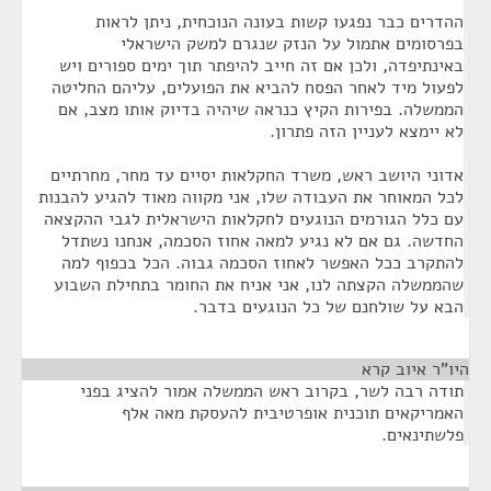
ההדרים כבר נפגעו קשות בעונה הנוכחית, ניתן לראות
בפרסומים אתמול על הנזק שנגרם למשק הישראלי
באינתיפדה, ולכן אם זה חייב להיפתר תוך ימים ספורים ויש
לפעול מיד לאחר הפסח להביא את הפועלים, עליהם החליטה
הממשלה. בפירות הקיץ כנראה שיהיה בדיוק אותו מצב, אם
לא יימצא לעניין הזה פתרון.
אדוני היושב ראש, משרד החקלאות יסיים עד מחר, מחרתיים
לכל המאוחר את העבודה שלו, אני מקווה מאוד להגיע להבנות
עם כלל הגורמים הנוגעים לחקלאות הישראלית לגבי ההקצאה
החדשה. גם אם לא נגיע למאה אחוז הסכמה, אנחנו נשתדל
להתקרב ככל האפשר לאחוז הסכמה גבוה. הכל בכפוף למה
שהממשלה הקצתה לנו, אני אניח את החומר בתחילת השבוע
הבא על שולחנם של כל הנוגעים בדבר.
היו"ר איוב קרא
¶
תודה רבה לשר, בקרוב ראש הממשלה אמור להציג בפני
האמריקאים תוכנית אופרטיבית להעסקת מאה אלף
פלשתינאים.