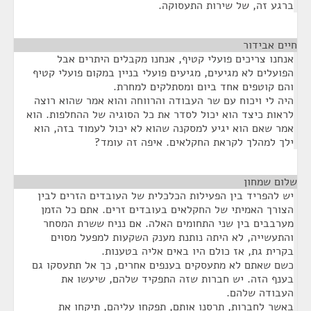
ברגע זה, של שירות התעסוקה.
חיים אבידור
¶
אנחנו צריכים פועלי קטיף, אנחנו מקבלים היתרים אבל
הפועלים לא מגיעים, מגיעים פועלי בניין במקום פועלי קטיף
והם קוטפים אחד ביום ומסתלקים למחרת.
היה לי ויכוח עם שר העבודה והרווחה והוא אמר שהוא רוצה
לראות כיצד הוא יכול לסדר את כל הסוגיה של ההחלפות. הוא
אמר שאם הוא יגיע למסקנה שהוא לא יכול לעמוד בזה, הוא
ילך למהלך לקראת החקלאים. איפה זה עומד?
שלום שמחון
¶
יש להפריד בין הפעילות הכלכלית של העובדים הזרים לבין
הצורך האמיתי של החקלאים בעובדים זרים. אתם כל הזמן
מערבבים בין שני התחומים האלה. אם נניח ששרת המסחר
והתעשייה, לא היתה נותנת מענק השקעות למפעל מסוים
בקרית גת, אז כולם היו באים אליה בטענות.
כשם שאתם לא מתעסקים בענפים אחרים, כך אל תתעסקו גם
בענף הזה. יש חברות שזה התפקיד שלהם, שיעשו את
העבודה שלהם.
באשר לחברות, תרסנו אותם, תפקחו עליהם, תיקחו את