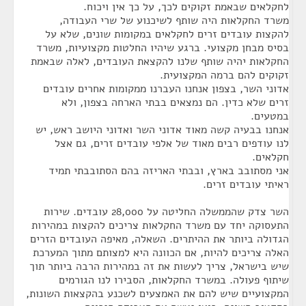
לחקלאים שבאמת זקוקים לכך, על כך אין ויכוח.
משרד החקלאות היה שותף לשיכנוע של שרי העבודה,
להקצות עובדים זרים לחקלאים במקומות שונים, שלא על
בסיס מבחן מקצועי. ברגע שיהיו החלטות מקצועיות, משרד
החקלאות יהיה שותף שלנו להקצאת העובדים, לאלה שבאמת
זקוקים להם ברמה המקצועית.
אדוני השר, בצפון אנחנו העברנו ממקומות אחרים עובדים
זרים שלא כדין. הם נמצאים בבתי הארחה בצפון, ולא
במטעים.
אנחנו בבעיה קשה מאוד אדוני השר ואדוני היושב ראש, יש
לנו עודפים רבים מאוד של אלפי עובדים זרים, גם אצל
חקלאים.
אני מסתובב בארץ, ובבתי האריזה בהם הסתובבתי תמיד
ראיתי עובדים זרים.
השר צדק שהממשלה החליטה על 28,000 עובדים. שירות
התעסוקה יחד עם משרד החקלאות צריכים להקצות במהירות
הגדולה ביותר את ההיתרים. השאלה, מאיפה העובדים הזרים
האלה צריכים להיות, אם הכוונה היא למצותם מתוך המערכת
שיש בישראל, צריך לעשות את זה במהירות הרבה ביותר תוך
שיתוף פעולה. במשרד החקלאות, הסבירו לנו הגורמים
המקצועיים שיש להם את האמצעים לשכנע בהקצאות השונות,