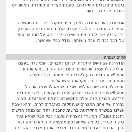
בינתיים סובלים החקלאים. טענות הצדדים סותרות, המספרים
שונים ויש לברר זאת.
אנא עדכן את הוועדה לצורך הפרוטוקול בישיבת הממשלה
וספר מה הוחלט בה לגבי עשרת אלפים העובדים הנוספים,
כדי שנדע איך לנתב את הישיבה סביב זה, על מנת שבסופו
של דבר נלך למאבק משותף, צודק ככל שאפשר.
שלום שמחון
¶
תודה ליושב ראש הוועדה, שלום לחברים. הממשלה בעצם
החליטה להעמיד את מספר העובדים הזרים בחקלאות על
28,000 עובדים. נכון לעכשיו יש מחסור של למעלה
מ10,000- עובדים בחקלאות הישראלית.
הממשלה החליטה החלטה שנייה שהיא להעמיד את כל
28,000העובדים כעובדים קבועים בחקלאות, ולא כעובדים
ניידים. העניין הזה עולה לתקשורת בימים האחרונים, סביב
עתירה של אחת החברות שעוסקות בעובדים זרים, והיא ישבה
אצלנו במשרד החקלאות ברשות לתכנון, יחד עם מנהל הרשות
לתכנון ומנכ"ל המשרד והצהירה מעבר לכל ספק שהיא בעד
ביטול הניוד. כל מה שמתפרסם מטעמה הוא לא מדויק ולא
נכון. הם היו בעד ביטול הניוד. מזכיר ארגון מגדלי ההדרים