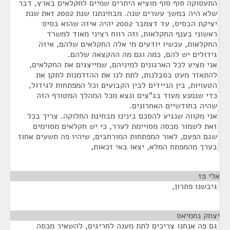
התעסוקה סוף סוף מוציא היתרים שמיים לחקלאים בארץ, דבר
שלא היה במשך עשרים שנה. מבחינתנו שנת 2002 זאת שנת
יציקת הבסיס, עד דצמבר 2002 יהיה איזה שהוא בסיס
ראשוני בענף החקלאות, וזה רווח רציני מאוד למשרד
החקלאות, עכשיו יודעים מי אלה החקלאים שלהם, איזה
גידולים יש להם, כמה וגם מה ההקצאה שלהם.
אני מציע לכל הארגונים למיניהם, שמייצגים את החקלאים,
להתאזר מעט בסבלנות, לתת לנו את ההזדמנות לתקן את
הטעויות, בין הניידים לבין הקבועים וכל המפתחות לגידול,
כדי שנמנע מעוד בג"צים ונצא מכל המהלך המטורף הזה
שהיה בחודשיים האחרונים.
אני מקווה שנגיע להסכם בינינו מבחינת החלוקה. צריך בכל
זאת לשמור מכסה מסויימת לערר, כי יש חקלאים מסוימים
שגם הפעם, לאור המפתחות המורחבים, שיהיו פה תשעים אחוז
בערך מהמפתח המלא, יצאו באי זכאות,
אלי פז
¶
גיבשנו פתרון,
יצחק נחמיאס
¶
גם פה אנחנו צריכים לתת מענה לחריגים, להשאיר מכסה