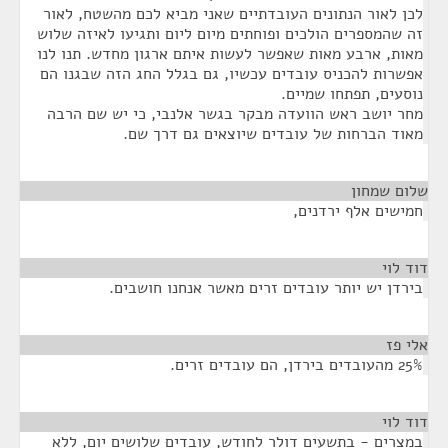
לכן לאור הנתונים העובדתיים שאני מביא לכם מהשטח, לאור
זה שהמספרים הולכים ופוחתים מיום ליום ותגיעו לאיזה שלוש
מאות, ארבע מאות שאפשר לעשות איתם ארגון מחדש. תנו לנו
אפשרות להכניס עובדים עכשיו, גם בגלל החג הזה שבגנו הם
נוסעים, תפתחו שמיים.
מחר יושב ראש הוועדה מבקר בגשר אלנבי, כי יש שם הרבה
מאוד הברחות של עובדים שיוצאים גם דרך שם.
שלום שמחון
¶
חמישים אלף ירדנים,
דוד לוי
¶
בירדן יש יותר עובדים זרים מאשר אנחנו חושבים.
אלי פז
¶
25% מהעובדים בירדן, הם עובדים זרים.
דוד לוי
¶
במצרים - בתשעים דולר לחודש, עובדים שלושים יום, ללא