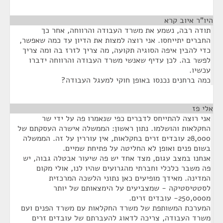
היו"ר איוב קרא
¶
תודה רבה, נשמע את משרד העבודה והרווחה, אחר כך
החברים יתייחסו. אני רוצה למצות את הדיון עד כמה שאפשר,
כדי להבין איפה הסוגיה תקועה, מה צריך לזרז בה ומה צריך
לפשר בה. לכן עדיף שאנשי משרד העבודה והרווחה ידברו
עכשיו.
כמה ברחנים נכנסו באופן חוקי למעגל העבודה?
אלי פז
¶
אני רוצה להתייחס לדברים כפי שנאמרו פה על ידי שר
החקלאות והושלמו. נתון ראשון: הממשלה אישרה העסקתם של
28,000 עובדים זרים בחקלאות, אין עוררין על זה. הממשלה
בשום פנים ואופן לא החליטה על פתיחת שמיים.
אנחנו במצב עגום, מצד אחד יש פה שיעור אבטלה גבוה, יש
פה משבר כלכלי וחברתי מהגרועים שהיו לנו, אולי מקום
המדינה. מאידך מופיעים כאן נתוני הלשכה המרכזית
לסטטיסטיקה - שמצביעים על הימצאותם של יותר
מ250,000- עובדים זרים.
המערכת המשותפת של משרד החקלאות עם משרד הפנים ועם
משרד העבודה, צריכה לדאוג להעברתם של עובדים זרים