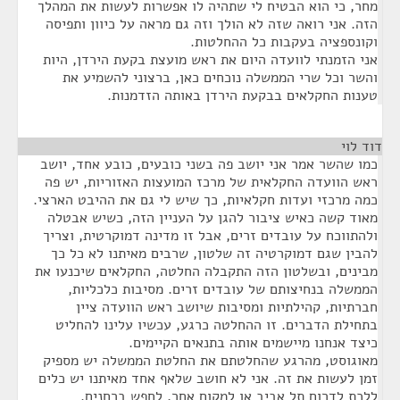
מחר, כי הוא הבטיח לי שתהיה לו אפשרות לעשות את המהלך
הזה. אני רואה שזה לא הולך וזה גם מראה על כיוון ותפיסה
וקונספציה בעקבות כל ההחלטות.
אני הזמנתי לוועדה היום את ראש מועצת בקעת הירדן, היות
והשר וכל שרי הממשלה נוכחים כאן, ברצוני להשמיע את
טענות החקלאים בבקעת הירדן באותה הזדמנות.
דוד לוי
¶
כמו שהשר אמר אני יושב פה בשני כובעים, כובע אחד, יושב
ראש הוועדה החקלאית של מרכז המועצות האזוריות, יש פה
כמה מרכזי ועדות חקלאיות, כך שיש לי גם את ההיבט הארצי.
מאוד קשה כאיש ציבור להגן על העניין הזה, כשיש אבטלה
ולהתווכח על עובדים זרים, אבל זו מדינה דמוקרטית, וצריך
להבין שגם דמוקרטיה זה שלטון, שרבים מאיתנו לא כל כך
מבינים, ובשלטון הזה התקבלה החלטה, החקלאים שיכנעו את
הממשלה בנחיצותם של עובדים זרים. מסיבות כלכליות,
חברתיות, קהילתיות ומסיבות שיושב ראש הוועדה ציין
בתחילת הדברים. זו ההחלטה כרגע, עכשיו עלינו להחליט
כיצד אנחנו מיישמים אותה בתנאים הקיימים.
מאוגוסט, מהרגע שהחלטתם את החלטת הממשלה יש מספיק
זמן לעשות את זה. אני לא חושב שלאף אחד מאיתנו יש כלים
ללכת לדרום תל אביב או למקום אחר, לחפש ברחנים.