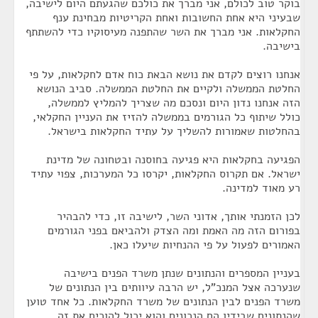
בוקר טוב לכולם, אני מברך את כולכם שהגעתם היום לישיבה,
שבעיני היא אחת החשובות ואחת הקריטיות מבחינת ענף
החקלאות. אני מברך את השר שהתפנה מעיסוקיו כדי להשתתף
בישיבה.
אנחנו רוצים לקדם את נושא הבאת כוח אדם לחקלאות, על פי
החלטת הממשלה ולקיים את החלטת הממשלה. סביב הנושא
הזה אנחנו נדון היום ונסכם מה שצריך להמליץ לממשלה,
כולל שיתוף כל הגורמים בממשלה להזיז את העניין החקלאי,
בהחלטות שאמורות להשליך על עתיד החקלאות בישראל.
הפגיעה בחקלאות היא פגיעה בחוסנה ובטחונה של מדינת
ישראל. אם תקרוס החקלאות, יקרסו כל המערכות, צפוי עתיד
רע מאוד למדינה.
לכן הזמנתי אותך, אדוני השר, לישיבה זו, כדי להבהיר
בפורום הזה מה האמת ומה הצדק ולהביאם בפני הגורמים
האמורים לפעול על פי ההנחיות שיעלו כאן.
בעניין המספרים והנתונים שנתן משרד הפנים בישיבה
שנערכה אצל המנכ"ל, יש הרבה עיוותים בין הנתונים של
משרד הפנים לבין הנתונים של משרד החקלאות. כל אחד טוען
שהנתונים שבידיו הם הנכונים והוא יכול להוכיח את זה.