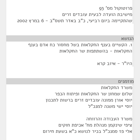
פרוטוקול מס' 93
מישיבת הועדה לבעית עובדים זרים
שהתקיימה ביום רביעי, כ"ב באדר תשס"ב - 6 במרץ 2002
הנושא
1. הקשיים בענף החקלאות בשל מחסור כח אדם בענף
החקלאות - בהשתתפות שר החקלאות
היו"ר - איוב קרא
מוזמנים
¶
משרד החקלאות
שלום שמחון שר החקלאות ופיתוח הכפר
יוסי אורן ממונה עובדים זרים ברשות לתכנון
יוסי ישי משנה למנכ"ל
משרד העבודה והרווחה
ציפי שינקמן מנהלת מח' אכיפת חוקים
אלי פז סמנכ"ל בכיר לנושא כ"א בשעת חירום