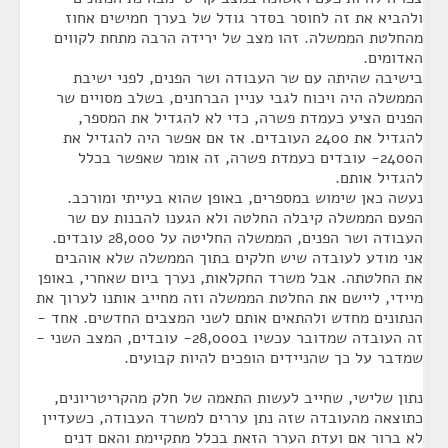
ולהביא את זה לחוסר בסדר גודל של בערך חמישים אחוז
מהחלטת הממשלה. זהו מצב של ירידה הרבה מתחת לקווים
האדומים.
בישיבה שהיתה עם שר העבודה ושר הפנים, לפני ישיבת
הממשלה היה ויכוח לגבי עניין הברחנים, בשלב מסויים שר
הפנים הציע כעמדת פשרה, כדי לא להגדיל את המספר,
להגדיל את 2400 העובדים. אז אם אפשר היה להגדיל את
ה2400- עובדים כעמדת פשרה, זה אומר שאפשר בכלל
להגדיל אותם.
נעשה כאן שימוש במספרים, באופן שהוא בעייתי ומורכב.
הפעם הממשלה קיבלה החלטה ולא הגענו להבנות עם שר
העבודה ושר הפנים, הממשלה החליטה על 28,000 עובדים.
אני מודע לעובדה שיש חלקים בתוך הממשלה שלא אוהבים
את החלטתה. אבל משרד החקלאות, נערך ביום שאחרי, באופן
מיידי, ליישם את החלטת הממשלה וזה מחייב אותנו לערוך את
הנתונים מחדש ולהתאים אותם לשני המצבים החדשים. אחד -
זה העובדה שמדובר עכשיו ב28,000- עובדים, המצב השני -
שמדבר על כך שהניידים הופכים להיות קבועים.
נתון שלישי, שחייב לעשות התאמה של חלק מהקריטריונים,
כתוצאה מהעובדה שזה נתן עררים למשרד העבודה, כשעדיין
לא ברור אם ועדת הערר הזאת בכלל מתקיימת והאם דנים