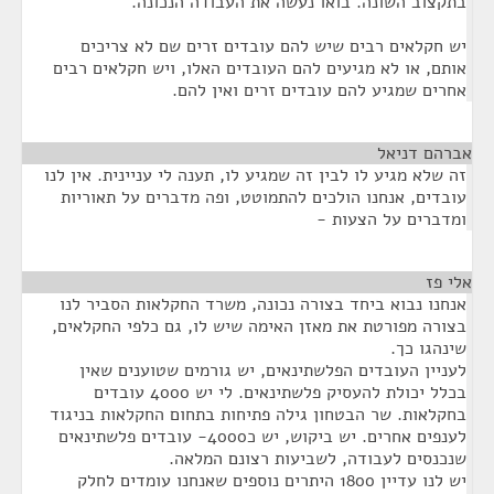
בתקצוב השונה. בואו נעשה את העבודה הנכונה.
יש חקלאים רבים שיש להם עובדים זרים שם לא צריכים
אותם, או לא מגיעים להם העובדים האלו, ויש חקלאים רבים
אחרים שמגיע להם עובדים זרים ואין להם.
אברהם דניאל
¶
זה שלא מגיע לו לבין זה שמגיע לו, תענה לי עניינית. אין לנו
עובדים, אנחנו הולכים להתמוטט, ופה מדברים על תאוריות
ומדברים על הצעות -
אלי פז
¶
אנחנו נבוא ביחד בצורה נכונה, משרד החקלאות הסביר לנו
בצורה מפורטת את מאזן האימה שיש לו, גם כלפי החקלאים,
שינהגו כך.
לעניין העובדים הפלשתינאים, יש גורמים שטוענים שאין
בכלל יכולת להעסיק פלשתינאים. לי יש 4000 עובדים
בחקלאות. שר הבטחון גילה פתיחות בתחום החקלאות בניגוד
לענפים אחרים. יש ביקוש, יש כ4000- עובדים פלשתינאים
שנכנסים לעבודה, לשביעות רצונם המלאה.
יש לנו עדיין 1800 היתרים נוספים שאנחנו עומדים לחלק