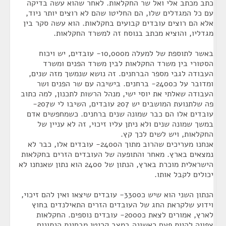
כתב מכתב אלי ואל שר החקלאות. לאחר שהוא עשה בדיקה
עם כל המגדלים שלו, הם החליטו שהם לא רוצים יותר ניוד,
אלא הם רוצים עובדים קבועים בחקלאות. הוא עשה סקר בין
מגדליו, והוציא מכתב בנוסח זה למשרד החקלאות.
באשר לתוספת של למעלה מ10,000- עובדים, יש ויכוח
הסטורי בין משרד החקלאות לבין משרד הפנים ומשרד
העבודה לגבי מספר הברחנים. זה נושא שנמשך מזה שנים,
ומדובר על כ2400- ברחנים. בישיבה עם שר הפנים ושר
העבודה שאלתי את יוסי ישי, מנהל הרשות לתכנון, למה כתוב
פה שלתנועת המושבים יש 207 עובדים, השיבו לי ש207-
עובדים אלו הם כבר שמונה שנים ברחנים. כשמחפשים אדם
במשך שמונה שנים ולא ניתן עליו זיכוי, זה לא עניין של
החקלאות, ויש לשים לכך קץ.
אנחנו מעריכים שהרוב מתוך ה2400- עובדים אלו, כבר לא
נמצאים בארץ. מאחר והתופעה של העובדים הזרים בחקלאות
הישראלית מוכרת בארץ, הנתון של 2400 הוא נתון שאנחנו לא
יכולים לקבל אותו.
הנתון השני הוא שיש כ3300- עובדים שיצאו ואין להם זיכוי,
וידוע שלקראת החג של העובדים הזרים התאילנדים בחוץ
לארץ, אמורים לצאת כ2000- עובדים נוספים. החקלאות
צפויה להיות פעם ראשונה במצב קריטי מבחינת הנתונים