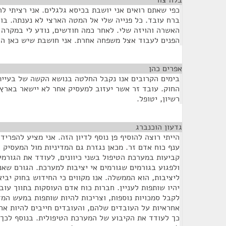
בלה צור
¶
כפי שאתם רואים אני יושבת בכיסא גלגלים. אני רציתי לה
ברח עובד. כל פנייה שלי אל המטה הארצי לא נענתה. בו
האשרה והויזה שלי. לאחר כמה חודשים, נודע לי במקרה 
הפנים לעבוד אצל משפחה אחרת. אני חושבת שיש כאן ה
אפרים כהן
¶
בימים הקרובים אנו נקבל החלטה בנושא הקשה של בעיית 
החוק. עובד זר אשר יעזוב למעסיק אחר לא יישאר בארץ,
רשיון, יטופל.
גדעון הוכנברג
¶
הייתי רוצה להוסיף פן נוסף לדיון הזה. אני מציע להפריד 
ענף כוח אדם זר. מכאן נגזרת גם המדיניות מול המעסיק ו
קביעות במערכת הטיפול בשני כיוונים, לעודד את הגורמ
ולפגוע בגורמים שגורמים אי יציבות למערכת. הגורם שאני
ליציבות, הוא הממשלה. אנו מקווים כי החידוש בחוק יבי
יהיו שותפות לעניין. חברות כוח אדם העוסקות בתווך עוב
לקבל סמכויות נוספות, וצריכות להיות שותפות במעש המדי
אחראיות על העובדים שלהם, והעובדים חייבים להיות אחר
כך לעודד את הקיבוע של המערכת הטיפולית. בנוסף לכך 