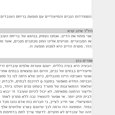
התמודדות הנכים והסיעודיים עם תופעת בריחת העובדים 
היו”ר איוב קרא
¶
אני פותח את הדיון. אנחנו נעסוק בנושא של בריחת העוב
או המבוגרים. מגיעים אלינו המון מכתבים מנכים, אשר מ
הזר. מטרת הדיון היא למנוע תופעה זו.
אפרים כהן
¶
הבעיה היא בעיה כללית. ישנם עשרות אלפים עובדים זרי
סיעודיים בבתים של נכים, והיום הם נמצאים בבתים אחרי
אנשי האכיפה היינו מוגבלים, כיוון שלא היתה לנו כל סמכ
הכניסה החדש מאפשר בתקנה 9 להיכנס לב
שלאחר ההתארגנות של משרד בטחון פנים ושלנו ביחד, נו
וליצור הרתעה מתאימה. לא יכול להיות שעובד זר יבוא כ
לבית חזק יותר. אי אפשר להשאיר נכה ללא פתרון לאחר 
הסוציאלי. אני חייב לציין, כי חברות כוח אדם נהנו מכל הע
כפול. התופעה הזו גרמה לכך שישנם בארץ שלושים אלף ע
זהה של עובדים לא חוקיים. לדעתי צריך לתת בדחיפות מ