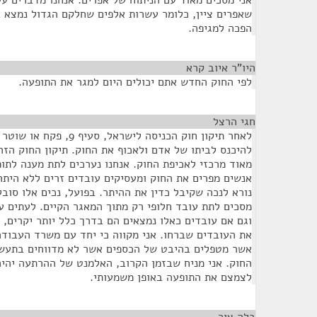
אני מסכים מאוד עם הניתוח של אפרים. אנחנו מדברים ע
שאפרים ציין, כלומר עשרות אלפים שחלקם הגדול נמצא ב
הפכה למגיפה.
היו”ר איוב קרא
¶
לפי החוק החדש אתם יכולים היום למגר את התופעה.
חגי הרצל
¶
לאחר תיקון חוק הכניסה לישרא
להיכנס לביתו של אדם ולאכוף את החוק. תיקון החוק הזה
מאוד מרכזי לאכיפת החוק. אנחנו נערכים לתת מענה לתו
אנשים מפרים את החוק ומעסיקים עובדים זרים ללא היתר,
נורא לנכה שקיבל כדין את ההיתר. בפועל, נכים אלו סובל
מסכים לתת עובד חלופי רק מתוך המאגר הקיים. לעתים ע
וגם אם עובדים כאלו נמצאים הם בדרך כלל יותר יקרים, 
את העובדים שברחו. אני מקווה כי יחד עם משרד העבודה
אשר מטפלים בהיבט של הכספים אשר לא מדווחים בתעשיי
החוק. אני מניח שבזמן הקרוב, האלמנט של ההרתעה יהיה י
לצמצם את התופעה באופן משמעותי.