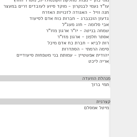
מתי כהן - מנהל מחלקת הקונסולרית, משרד החוץ
עו"ד נעמי לבנקרון - מוקד סיוע לעובדים זרים במעצר
חנה וויל - האגודה לזכויות האזרח
גדעון הוכנברג - חברות כוח אדם לסיעוד
אבי סלומה - חוג מעג"ל
שמחה בניטה - יו"ר ארגון מזו"ר
אסתר חלפון - ארגון מזו"ר
רות לביא - חברת כח אדם מיכל
סימה הרמתי - הסתדרות
יהודית אפשטיין - עמותת בני משפחות סיעודיים
אריה ליכט
מנהלת הוועדה
¶
תמי ברוך
קצרנית
¶
מיטל אמסלם