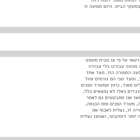
ל לפחות מספר דומה לזה
משקי הבית. היום תופעה זו
ל, סעיף 9, פקח או שוטר רשאי על פי צו מבית משפט
 מהווה עבורנו כלי עבודה
פעה החמורה הזו. מצד אחד
 ומצד שני הם גורמים עוול
ים מאוד, כיוון שמשרד הפנים
ובדים כאלו לא נמצאים כלל,
ואז אנו מתבקשים גם לאתר
, משרד הפנים ומס הכנסה,
ה זו, נצליח לאכוף את
ותר דומיננטי, ואנחנו נצליח