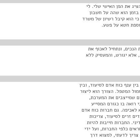
ציג את הפן האישי שלי. לי
 בזמן הוא שהה על חשבון
כי הוא קיבל רשיון של משרד
וספת חטא על פשע.
הנכים, ונתחיל לאכוף את
 אלא יגורש, והמעסיק ללא
בין ענף כוח אדם לסיעוד, ובין
מול המטפל. הצורך הוא ליצור
ים שמייצבים את המערכת,
 רואה בו כגורם המסייע
א לאכיפה. גם חברות כוח אדם
דים זרים לסיעוד, צריכות
ני. החברות חייבות להיות
אים כלפי החברות, ועל ידי
צריך לדעתי, למצוא דרך