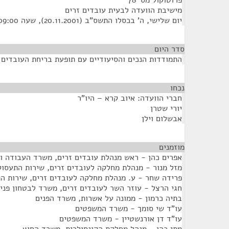
פרוטוקול מס' 78
מישיבת הוועדה לבעית עובדים זרים
יום שלישי, ה' בכסלו התשס"ב (20.11.2001), שעה 09:00
סדר היום
התמודדות הנכים והסיעודיים עם תופעת בריחת העובדים 
נכחו
¶
חברי הוועדה: איוב קרא – היו"ר
יורי שטרן
אבשלום וילן
מוזמנים
¶
אפרים כהן - ראש מנהלת עובדים זרים, משרד העבודה ו
מזל מנור - מנהלת מחלקה לעובדים זרים, שירות התעסו
פרידה שחר - ע. מנהלת מחלקה לעובדים זרים, שירות ה
חגי הרצל - עוזר השר לעובדים זרים, משרד לבטחון פני
בתיה כרמון - ממונה על אשרות, משרד הפנים
עו"ד שי סומך - משרד המשפטים
עו"ד דן אורנשטיין - משרד המשפטים