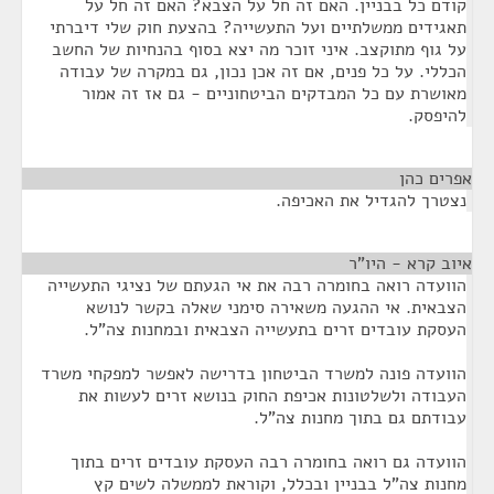
קודם כל בבניין. האם זה חל על הצבא? האם זה חל על
תאגידים ממשלתיים ועל התעשייה? בהצעת חוק שלי דיברתי
על גוף מתוקצב. איני זוכר מה יצא בסוף בהנחיות של החשב
הכללי. על כל פנים, אם זה אכן נכון, גם במקרה של עבודה
מאושרת עם כל המבדקים הביטחוניים - גם אז זה אמור
להיפסק.
אפרים כהן
¶
נצטרך להגדיל את האכיפה.
איוב קרא - היו"ר
¶
הוועדה רואה בחומרה רבה את אי הגעתם של נציגי התעשייה
הצבאית. אי ההגעה משאירה סימני שאלה בקשר לנושא
העסקת עובדים זרים בתעשייה הצבאית ובמחנות צה"ל.
הוועדה פונה למשרד הביטחון בדרישה לאפשר למפקחי משרד
העבודה ולשלטונות אכיפת החוק בנושא זרים לעשות את
עבודתם גם בתוך מחנות צה"ל.
הוועדה גם רואה בחומרה רבה העסקת עובדים זרים בתוך
מחנות צה"ל בבניין ובכלל, וקוראת לממשלה לשים קץ