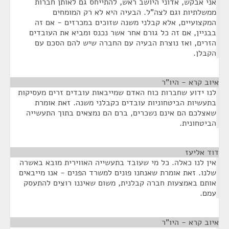
אני אבקש, אדוני היושב ראש, להתייחס גם לאותן חברות
ממשלתיות וגם לצה"ל. הבעיה היא לא רק המומחים
המקצועיים, אלא קבלני משנה שזוכים במכרזים - אם זה
בבניין, אם זה כל גורם אחר אשר נכנס ומביא את העובדים
הזרים, ואז נוצרת הבעיה עם החברה שיש להם הסכם עם
הקבלן.
איוב קרא - היו"ר
¶
לנו ידוע שחברות כוח האדם שמייבאות עובדים זרים מעסיקות
בתעשיות הביטחוניות עובדים כקבלני משנה. זאת אומרת
שאצלכם הם אינם נשכרים, ברם הם נמצאים בתוך התעשייה
הביטחונית.
דוד אליעז
¶
אין לנו כאלה. כל מי שעובד בתעשייה האווירית מובא באשרה
שלנו. זאת אומרת שאנחנו פונים למשרד הפנים - אנו מייבאים
אותם באמצעות חברה קבלנית, משום שאיננו רוצים להתעסק
עמם.
איוב קרא - היו"ר
¶