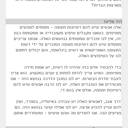
מארצות הברית?
דוד אליעז
¶
אלה אנשים שיש להם רשיונות תעופה - מומחים למנועים
מסוימים. כשאנו מקבלים שיפוץ מקמבודיה או ממקומות כגון
זה, אין לנו עובדים שמומחים בנושאים האלה. אנחנו צריכים
מומחים שיש להם רשיונות תעופה המוכרים על ידי רשות
התעופה האמריקאית או רשיון בינלאומי, והם יכולים לחתום
לנו על השיפוצים האלה.
כדי להכשיר אדם כזה שיהיה לו רשיון, יש אמות מידה
מסוימות. האיש צריך להיות לפחות 5 שנים במקצוע. הוא צריך
לעבור סדרת הכשרות. יש לנו כמובן הדרכה בנושא הזה - אנו
מכשירים את העובדים האלה. יש לנו הרבה אנשים שיש להם
רשיונות תעופה, אולם אין בהם די.
דרך אגב, לאנשים האלה יש עבודה באיטליה, בספרד, ואין
להם עניין להגיע ארצה. יש לנו אפילו קושי בנושא הזה. הם
מגיעים הנה. אנו לומדים מה שהם עושים - ומשחררים אותם.