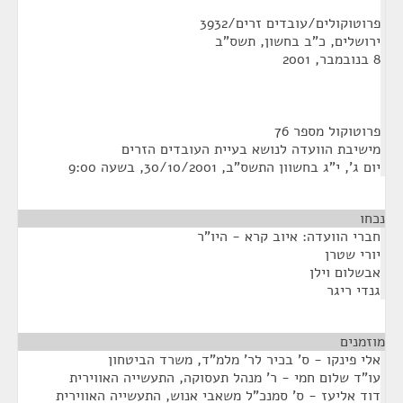
פרוטוקולים/עובדים זרים/3932
ירושלים, כ"ב בחשון, תשס"ב
8 בנובמבר, 2001
פרוטוקול מספר 76
מישיבת הוועדה לנושא בעיית העובדים הזרים
יום ג', י"ג בחשוון התשס"ב, 30/10/2001, בשעה 9:00
נכחו
חברי הוועדה: איוב קרא - היו"ר
יורי שטרן
אבשלום וילן
גנדי ריגר
מוזמנים
¶
אלי פינקו - ס' בכיר לר' מלמ"ד, משרד הביטחון
עו"ד שלום חמי - ר' מנהל תעסוקה, התעשייה האווירית
דוד אליעז - ס' סמנכ"ל משאבי אנוש, התעשייה האווירית