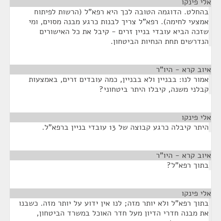
אלי פינקו
¶
בהחלט. הדוגמה הטובה לכך היא רפא"ל (הרשות לפיתוח
אמצעי לחימה). רפא"ל צריך לבנות כרגע מבנה מסוים, ומי
שזכה הביא עובדי בניין זרים - קיבל את כל האישורים
הנדרשים תחת הנחיות הביטחון.
איוב קרא - היו"ר
¶
אמור לנו: בבניין ולא בבניין, כמה עובדים זרים, באמצעות
קבלני משנה, קיבלו היתר ביטחוני?
אלי פינקו
¶
היתר קיבלה כרגע קבוצה של 13 עובדי בניין ברפא"ל.
איוב קרא - היו"ר
¶
בתוך רפא"ל?
אלי פינקו
¶
בתוך רפא"ל ולא יותר מזה; לנו אין ידוע על יותר מזה. כשבנו
את מבנה חדרי הדיון מעל חדר האוכל במשרד הביטחון,