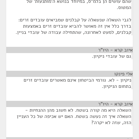
שהם עושים הן בלמ"ס, במיוחד בנושא ה'מותנעות' של
המטוס.
לגבי השאלה שנשאלה על קבלנים שמביאים עובדים זרים:
בדרך כלל אין זה מאושר להביא עובדים זרים באמצעות
קבלנים, למעט לאחרונה, שהתחילה עבודה של עובדי בניין.
איוב קרא - היו"ר
¶
גם של עובדי ניקיון.
אלי פינקו
¶
ניקיון - לא. גורמי הביטחון אינם מאשרים עובדים זרים
בתחום הניקיון.
איוב קרא - היו"ר
¶
השאלה היא מה קורה בשטח. לא חשוב מהן ההנחיות -
השאלה איך זה נעשה בשטח. האם יש אכיפה של כל העניין
הזה, שזה לא יקרה?