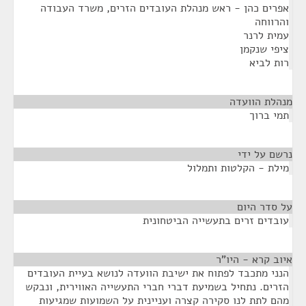
אפרים כהן - ראש מנהלת העובדים הזרים, משרד העבודה
והרווחה
עמית לרנר
ציפי שנקמן
רות לביא
מנהלת הוועדה
¶
תמי ברוך
נרשם על ידי
¶
מילת - הקלטות ותמלול
על סדר היום
¶
עובדים זרים בתעשייה הביטחונית
איוב קרא - היו"ר
¶
הנני מתכבד לפתוח את ישיבת הוועדה לנושא בעיית העובדים
הזרים. נתחיל בשמיעת דברי חברי התעשייה האווירית, ונבקש
מהם לתת לנו סקירה קצרה ועניינית על השמועות שמגיעות