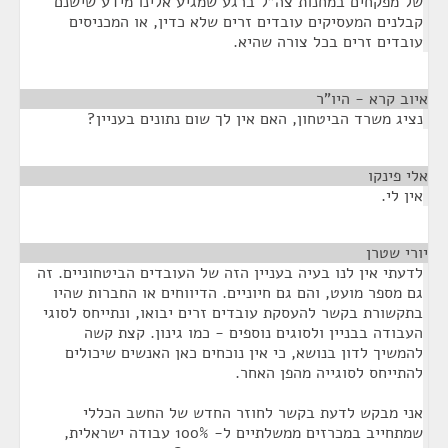
של מפקחים במחנות צה"ל ברגע שמגיע אלינו מידע שישנם
קבלנים המעסיקים עובדים זרים שלא כדין, או המכניסים
עובדים זרים בכל צורה שהיא.
איוב קרא - היו"ר
¶
נציג משרד הביטחון, האם אין לך שום נתונים בעניין?
אלי פינקו
¶
אין לי.
יורי שטרן
¶
לדעתי אין לנו בעיה בעניין הזה של העובדים הביטחוניים. זה
גם מספר מועט, והם גם חיוניים. הדיווחים או החברות שהיו
בתקשורת בקשר להעסקת עובדים זרים יבואו, ונתייחס לסוגי
העבודה בבניין ולסוגים נוספים - כמו גינון. קצת קשה
להמשיך לדון בנושא, כי אין נוכחים כאן האנשים שיכולים
להתייחס לסוגייה מהפן האחר.
אני מבקש לדעת בקשר לחוזר החדש של החשב הכללי
שמתחייב במכרזים ממשלתיים ל- 100% עבודה ישראלית,