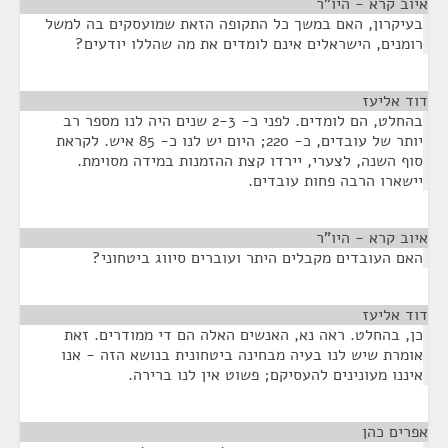
איוב קרא - היו"ר
¶
בעיקרון, האם במשך כל התקופה הזאת שמועסקים בה למשל
רומנים, הישראלים אינם לומדים את מה שהללו יודעים?
דוד אליעז
¶
בהחלט, הם לומדים. לפני כ- 2-3 שנים היה לנו מספר רב
יותר של עובדים, כ- 220; היום יש לנו כ- 85 איש. לקראת
סוף השנה, לצערי, יירדו קצת ההזמנות במידה מסוימת.
יישארו הרבה פחות עובדים.
איוב קרא - היו"ר
¶
האם העובדים מקבלים היתר ועוברים סיווג ביטחוני?
דוד אליעז
¶
כן, בהחלט. ראה נא, האנשים האלה הם די ממודרים. זאת
אומרת שיש לנו בעיה מבחינה ביטחונית בנושא הזה - אנו
איננו מעונינים להעסיקם; פשוט אין לנו ברירה.
אפרים כהן
¶