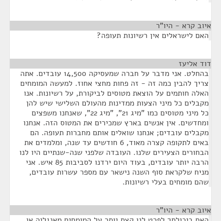
איוב קרא - היו"ר
¶
האם לישראלים אין רשיונות תעופה?
דוד אליעז
¶
בהחלט. אני מדבר על חברה שמעסיקה 14,500 עובדים. אתה
צריך להבין כמה זה - זה פחות מחצי אחוז. למעשה המומחים
האלה חותמים על הוצאת מטוסים לביקורת, על רשיונות. אנו
מקבלים כל מיני הצעות ממדינות מהעולם השלישי שיש להן
כל מיני מטוסים כמו "מיג 21", "מיג 22", שאנחנו משפצים
ומחדשים. אין אנשים בארץ שמכירים את המטוס הזה. אנחנו
מקבלים עובדים; אנחנו שואלים אותם מחברות תעופה. הם
באים לתקופה קצרה מאוד, 6 חודשים עד שנה, ומלמדים את
הבחורים הצעירים שלנו. העובדה שלפני שנה-שנתיים היו לנו
הרבה יותר עובדים, בעוד היום ירדנו לסביבות 85 איש. אני
מניח שלקראת סוף השנה נישאר עם מספר עשרות עובדים,
שהם מומחים בעלי רשיונות.
איוב קרא - היו"ר
¶
האם ביכולתך לפרט לנו קצת יותר על המומחים מאנגליה או