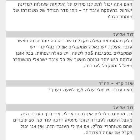
האם אתה יכול לתת לנו פירוט על העלויות שעולות למדינת
ישראל בהעסקת עובד זר - מהו סדר הגודל של משכורתו של
מומחה כזה?
דוד אליעז
¶
חלק מהמומחים האלה מקבלים שכר הרבה יותר גבוה מאשר
עובד אצלנו. יש כאלה שמקבלים אפילו כפליים - יש
שמקבלים בסביבות 30$ לשעה; יש כאלה שפחות. בכל אופן
עלותם היא יותר גבוהה מאשר של כל עובד ישראלי המשוחרר
מצה"ל ומתקבל לעבודה.
איוב קרא - היו"ר
¶
האם עובד ישראלי עולה 15$ לשעה בערך?
דוד אליעז
¶
כן. מבחינה כלכלית אין זה כדאי לי. אני דרך העובד הזה
מקבל הזמנה לעבודה שאני מעסיק דרכה עוד 20-30 עובדים
שהם משוחררי צה"ל. אם אין לי העובד הזה, אין אני יכול
לקבל את אותה העבודה.