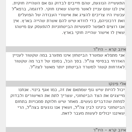
התעשייה הנוגעת, שהם חייבים לבדוק גם אם השהייה חוקית.
אין לנו שום עניין לאשר מישהו שאינו חוקי. לדוגמה, ברפא"ל
עכשיו היו צריכים להציג את אישורי העבודה של הפועלים
ואת דרכוניהם, כדי לוודא שיש להם אשרת שהייה בארץ. אין
אנו רוצים לאפשר לתעשיות הביטחוניות להתעסק עם מישהו
שאין לו אישור שהייה חוקי בארץ.
איוב קרא - היו"ר
¶
אני מתפלא שמשרד הביטחון אינו מתערב במה שקשור לעניין
האזרחי בבסיסי צה"ל. בסך הכל, בסופו של דבר מה שקשור
לאזרחות קשור למשרד הביטחון יותר מאשר לצה"ל.
אלי פינקו
¶
יכול להיות שיש גוף שמתאם את זה, כמו אגף בינוי. אנחנו
מייצגים את הצד הביטחוני, שצריך לתת את האישורים ולבדוק
לפחות שהדברים נעשים. מאחר שיש חלוקת סמכויות בתחום
הביטחוני בינינו לבין צה"ל, ושאין אנו נוגעים בצה"ל, הרי
שאיננו יכולים לעשות מעבר לזאת.
איוב קרא - היו"ר
¶