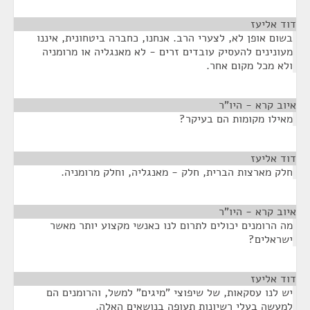
דוד אליעז
¶
בשום אופן לא, לצערי הרב. אנחנו, כחברה ביטחונית, איננו
מעונינים להעסיק עובדים זרים - לא מאנגליה או מרומניה
ולא מכל מקום אחר.
איוב קרא - היו"ר
¶
מאילו מקומות הם בעיקר?
דוד אליעז
¶
חלק מארצות הברית, חלק - מאנגליה, וחלק מרומניה.
איוב קרא - היו"ר
¶
מה הרומנים יכולים לתרום לנו כאנשי מקצוע יותר מאשר
ישראלים?
דוד אליעז
¶
יש לנו עסקאות, של שיפוצי "מיגים" למשל, והרומנים הם
למעשה בעלי רשיונות תעופה בנושאים האלה.