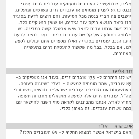
אלינו, שבתעשייה האווירית מועסקים עובדים זרים. אינני
נכנס כרגע לעניין מומחים או עובדים זרים פשוטים ופועלים.
יושבים פה חברי כנסת מכל הסיעות, והם רוצים לדעת בסוגיה
הזו כיצד הנושא רוקם עור וגידים, או שאין הוא קיים כלל.
בכל זאת אנחנו עדים למצב שיש אבטלה קשה במדינה. יש
מלחמה בתופעה של קליטת עובדים זרים - ואנו רוצים לדעת
היכן הנכם עומדים בסוגייה ואילו מספרים אתם יכולים לספק
לנו, אם בכלל, בכל מה שקשור להעסקת זרים בתעשייה
האווירית.
דוד אליעז
¶
יש לנו היתרים ל- 135 עובדים זרים, בעוד אנו מעסיקים כ-
85 עובדים, שהם מומחים למעשה - בעלי רשיונות תעופה.
באמצעותם אנו מדריכים עובדים ישראליים חדשים, משוחררי
צה"ל. עובדים זרים אלה למעשה מושאלים מחברות תעופה
מחוץ לארץ. אנחנו מתכוננים לקראת סוף השנה להישאר עם
כמה עשרות עובדים. זה באופן כללי.
איוב קרא - היו"ר
¶
האם בישראל אפשר למצוא תחליף ל- 85 העובדים הללו?