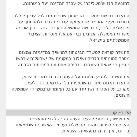
לתופעה הזו ש'משליכה' על עתיד המדינה ועל ביטחונה.
הוועדה דורשת ממשרד הביטחון שהמכרזים לכל עניין יכללו
בתוכם סעיף המחייב אי העסקת עובדים זרים ולהסתמך על
ישראלים בלבד, כדרישת הממשלה בעניין הזה - בין אם זה
משרדי הממשלה השונים ובין אם אלו מוסדות הציבור
הממשלתיים בישראל.
הוועדה קוראת למשרד הביטחון להמשיך במדיניות צמצום
מספר המומחים הזרים ושילוב במקומם של ישראלים שרכשו
ניסיון בנושאים כשעבדו בכפיפה אחת עם המומחים הזרים.
אם ימשיכו להגיע תלונות על העסקת זרים במחנות צבא,
הוועדה תיזום סיור בהשתתפות כל הגורמים, כדי לעמוד
מקרוב על הסוגיה הזו יחד עם כל המומחים במשרדי הממשלה
השונים.
אלי פינקו
¶
אם אפשר, ברצוני להעיר הערה קטנה לגבי התעשייה
הצבאית: לפחות מהבדיקה שלנו ועל פי האישורים שנמצאים
בידינו, אין זרים בתעשייה הצבאית.