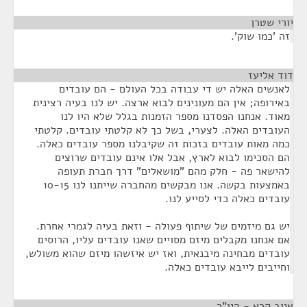
יורי שטרן
¶
זה 'כמו שוק'.
דוד אליעז
¶
לאנשים האלה יש די עבודה בכל העולם - הם עובדים
באירופה; אין הם מעונינים לבוא ארצה. יש לנו בעיה רצינית
מאוד. אנחנו הפסדנו מספר הזמנות בגלל שלא היו לנו
העובדים האלה. לצערי, בשל כך לא קלטתי עובדים. קלטתי
כמה מאות עובדים בזכות זה שקיבלנו מספר עובדים כאלה.
הם הסכימו לבוא לארץ, אבל אלו אינם עובדים שרוצים
להישאר פה - חלק מהם "מושאלים" דרך חברת תעופה
באמצעות בקשה. אנו מבקשים מהחברה שייתנו לנו 10-15
עובדים כאלה כדי לסייע לנו.
יש גם מיזמים של שיתוף פעולה - וזאת בעיה לגמרי אחרת.
אם אנחנו מקבלים מיזם מסויים שאנו עובדים עליו, הרוסים
עובדים מבחינה מיבנאית, ואז יש איזשהו מיזם שהוא משולש,
וחייבים לייבא עובדים כאלה.
איוב קרא - היו"ר
¶