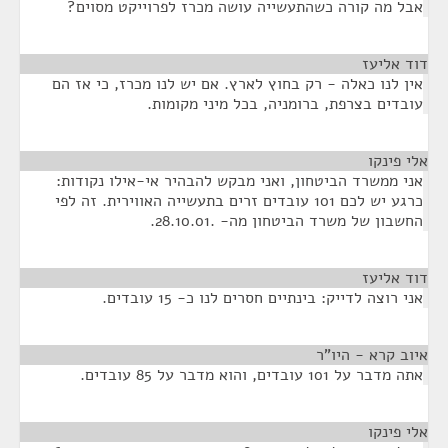
אבל מה קורה כשהתעשייה עושה מכרז לפרוייקט מסוים?
דוד אליעז
¶
אין לנו כאלה - רק בחוץ לארץ. אם יש לנו מכרז, כי אז הם
עובדים בצרפת, ברומניה, בכל מיני מקומות.
אלי פינקו
¶
אני ממשרד הביטחון, ואני מבקש להבהיר אי-אילו נקודות:
כרגע יש לכם 101 עובדים זרים בתעשייה האווירית. זה לפי
החשבון של משרד הביטחון מה- .28.10.01.
דוד אליעז
¶
אני רוצה לדייק: בינתיים חסרים לנו כ- 15 עובדים.
איוב קרא - היו"ר
¶
אתה מדבר על 101 עובדים, והוא מדבר על 85 עובדים.
אלי פינקו
¶