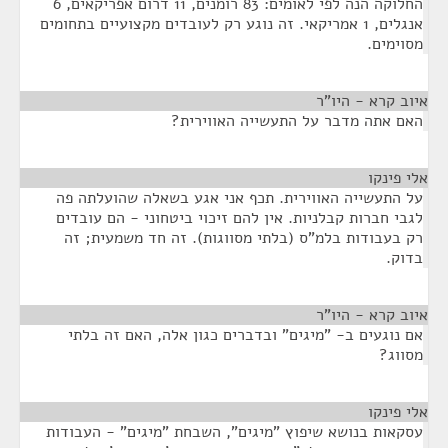
החלוקה הנה לפי לאומים: 83 רומנים, 11 דרום אפריקאים, 6
אנגלים, 1 אמריקאי. זה נוגע רק לעובדים מקצועיים בתחומים
מסוימים.
איוב קרא - היו"ר
¶
האם אתה מדבר על התעשייה האווירית?
אלי פינקו
¶
על התעשייה האווירית. תכף אני אגע בשאלה שהועלתה פה
לגבי חברות קבלניות. אין להם זיכוי ביטחוני - הם עובדים
רק בעבודות בלמ"ס (בלתי מסווגות). זה חד משמעית; זה
בדוק.
איוב קרא - היו"ר
¶
אם נוגעים ב- "מיגים" ובדברים כגון אלה, האם זה בלתי
מסווג?
אלי פינקו
¶
עסקאות בנושא שיפוץ "מיגים", השבחת "מיגים" - העבודות