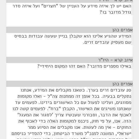
האם יש לך איזה מידע על העניין של "חצרים" ועל איזה סדר
גודל מדובר בו?
אפרים כהן
¶
המידע שהגיע אלינו הוא שקבלן בניין שעשה עבודות בבסיס
שם מעסיק עובדים זרים.
איוב קרא - היו"ר
¶
באילו מספרים מדובר? האם זהו המקום היחידי?
אפרים כהן
¶
20 עובדים זרים בערך. כשאנו מקבלים את המידע, אנחנו
נתקלים בבעיה. בכל אופן זה ממחנות צה"ל - ואלו מקומות
מסווגים, ועלינו לפעול עם כל האישורים בידינו. לפעמים עד
שאנחנו משיגים את האישור, הקבלן "ברח". לפעמים קשה לנו
לאכוף את הדבר, וסבורני שעכשיו צריך 'לסגור את המעגל'
הזה. אנו, על פי חוק, ניכנס למקומות האלה כדי לאכוף את
החוקים - אין מה לעשות. אנו מקבלים את הסיוע ממר
ישראלי, המשנה למנכ"ל משרד הביטחון, כדי להסדיר כניסתם