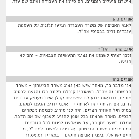
אישרנו פועלים רומניים. הם סיימו את העבודה ואינם שם עוד.
אפרים כהן
¶
לאגף האכיפה של משרד העבודה הגיעו תלונות על העסקת
עובדים זרים בבסיסי צה"ל.
איוב קרא - היו"ר
¶
ולכן רציתי לשמוע את נציגי התעשיות הצבאיות - והם לא
הגיעו.
אפרים כהן
¶
אני מדבר כך, מאחר שיש כאן נציג משרד הביטחון - משרד
הביטחון זה צה"ל. כשאנחנו קיבלנו תלונה כזו והגענו לבסיס
מסוים, בוודאות ידוע לנו שיש שם קבלן אשר מעסיק עובדים
זרים. אם זה חוקי או לא חוקי - אינני יודע. הגענו למקום,
בסיס חיל האוויר חצרים. היה לנו סירוב לכניסת מפקחים
לבסיס. מאחר שרצינו בכל אופן להגיע ולאכוף שם את הדבר,
עמדנו בשער זמן רב, עד שנאלצנו לפנות לכל הגורמים
המוסמכים במשרד הביטחון. אז פנינו למשנה למנכ"ל, מר
חיים ישראלי, בעניין אכיפת חוקים - בתאריך 11.09.01 -